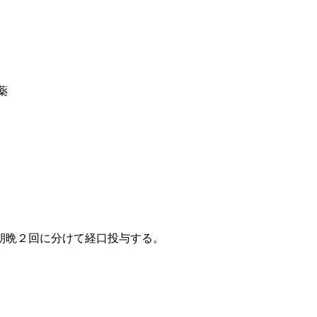
薬
朝晩２回に分けて経口投与する。