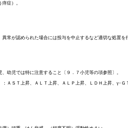
う痒症）。
、異常が認められた場合には投与を中止するなど適切な処置を
児、幼児では特に注意すること〔９．７小児等の項参照〕。
）：ＡＳＴ上昇、ＡＬＴ上昇、ＡＬＰ上昇、ＬＤＨ上昇、γ−Ｇ