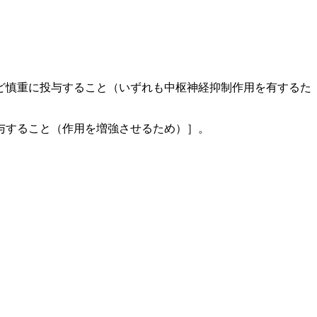
ど慎重に投与すること（いずれも中枢神経抑制作用を有するた
与すること（作用を増強させるため）］。