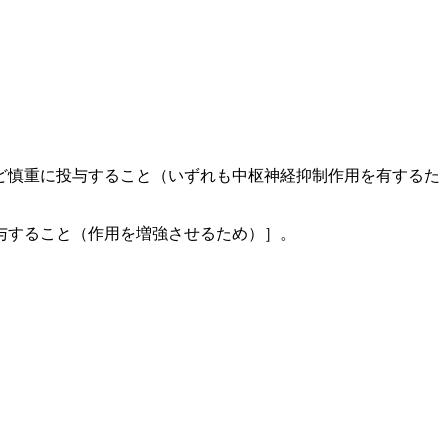
ど慎重に投与すること（いずれも中枢神経抑制作用を有するた
与すること（作用を増強させるため）］。