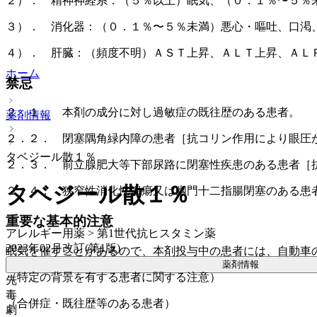
２）． 精神神経系：（５％以上）眠気、（０．１％〜５％
３）． 消化器：（０．１％〜５％未満）悪心・嘔吐、口渇
４）． 肝臓：（頻度不明）ＡＳＴ上昇、ＡＬＴ上昇、ＡＬＰ
ホーム
禁忌
２．１． 本剤の成分に対し過敏症の既往歴のある患者。
薬剤情報
２．２． 閉塞隅角緑内障の患者［抗コリン作用により眼圧
タベジール散１％
２．３． 前立腺肥大等下部尿路に閉塞性疾患のある患者［
タベジール散１％
２．４． 狭窄性消化性潰瘍又は幽門十二指腸閉塞のある患
重要な基本的注意
アレルギー用薬 > 第1世代抗ヒスタミン薬
2023年02月改訂(第1版)
眠気を催すことがあるので、本剤投与中の患者には、自動車
薬剤情報
（特定の背景を有する患者に関する注意）
先
毒
（合併症・既往歴等のある患者）
劇