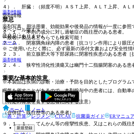
４）． 肝臓：（頻度不明）ＡＳＴ上昇、ＡＬＴ上昇、ＡＬＰ
薬剤情報
薬剤情報
禁忌
薬剤写真、用法用量、効能効果や後発品の情報が一度に参照
タベジール散１％
２．１． 本剤の成分に対し過敏症の既往歴のある患者。
後発品はありません
一般名、製品名どちらでも検索可能！
ホーム
２．２． 閉塞隅角緑内障の患者［抗コリン作用により眼圧
※ ご使用いただく際に、必ず最新の添付文書および安全性情
２．３． 前立腺肥大等下部尿路に閉塞性疾患のある患者［
薬剤情報
２．４． 狭窄性消化性潰瘍又は幽門十二指腸閉塞のある患
重要な基本的注意
タベジール散１％
※本製品は疾病の診断・治療・予防を目的としたプログラム
眠気を催すことがあるので、本剤投与中の患者には、自動車
（特定の背景を有する患者に関する注意）
ホーム
ノート
（合併症・既往歴等のある患者）
表・計算
レジメン
CTCAE
抗菌薬ガイド
ERマニュ
９．１．１． てんかん等の痙攣性疾患、又はこれらの既往
新規登録