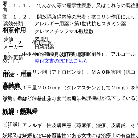
麻
９．１．１． てんかん等の痙攣性疾患、又はこれらの既往
向
覚
９．１．２． 開放隅角緑内障の患者：抗コリン作用により
薬効分類
アレルギー用薬 > 第1世代抗ヒスタミン薬
相互作用
一般名
クレマスチンフマル酸塩散
薬価
65.6
円
１０．２． 併用注意：
メーカー
日新製薬
１）． 中枢神経抑制剤（鎮静剤、催眠剤等）、アルコール
2023年02月改訂(第1版)
最終更新
め）］。
添付文書のPDFはこちら
２）． 抗コリン剤（アトロピン等）、ＭＡＯ阻害剤［抗コ
用法・用量
高齢者
通常成人１日量２００ｍｇ（クレマスチンとして２ｍｇ）を
減量するなど注意すること（一般に生理機能が低下している
なお、年齢、症状により適宜増減する。
妊婦・授乳婦
効能・効果
（妊婦）
１）． アレルギー性皮膚疾患（蕁麻疹、湿疹、皮膚炎、そ
妊婦又は妊娠している可能性のある女性には治療上の有益性
２）． アレルギー性鼻炎。