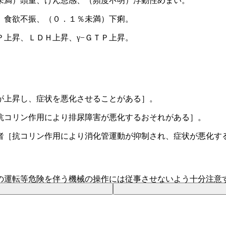
未満）頭重、けん怠感、（頻度不明）浮動性めまい。
、食欲不振、（０．１％未満）下痢。
上昇、ＬＤＨ上昇、γ−ＧＴＰ上昇。
が上昇し、症状を悪化させることがある］。
抗コリン作用により排尿障害が悪化するおそれがある］。
者［抗コリン作用により消化管運動が抑制され、症状が悪化す
の運転等危険を伴う機械の操作には従事させないよう十分注意