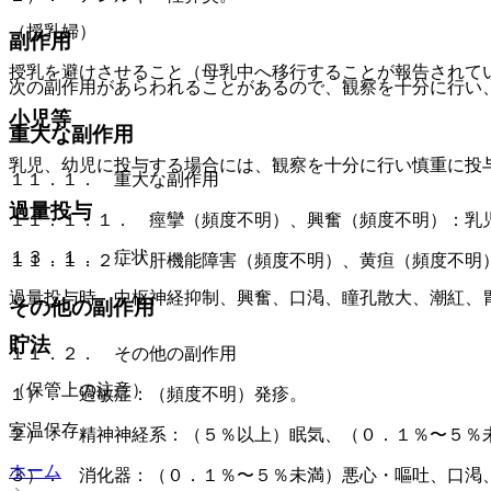
（授乳婦）
副作用
授乳を避けさせること（母乳中へ移行することが報告されて
次の副作用があらわれることがあるので、観察を十分に行い
小児等
重大な副作用
乳児、幼児に投与する場合には、観察を十分に行い慎重に投
１１．１． 重大な副作用
過量投与
１１．１．１． 痙攣（頻度不明）、興奮（頻度不明）：乳
１３．１． 症状
１１．１．２． 肝機能障害（頻度不明）、黄疸（頻度不明
過量投与時、中枢神経抑制、興奮、口渇、瞳孔散大、潮紅、
その他の副作用
貯法
１１．２． その他の副作用
（保管上の注意）
１）． 過敏症：（頻度不明）発疹。
室温保存。
２）． 精神神経系：（５％以上）眠気、（０．１％〜５％
ホーム
３）． 消化器：（０．１％〜５％未満）悪心・嘔吐、口渇