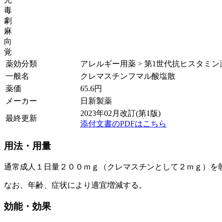
毒
劇
麻
向
覚
薬効分類
アレルギー用薬 > 第1世代抗ヒスタミン
一般名
クレマスチンフマル酸塩散
薬価
65.6
円
メーカー
日新製薬
2023年02月改訂(第1版)
最終更新
添付文書のPDFはこちら
用法・用量
通常成人１日量２００ｍｇ（クレマスチンとして２ｍｇ）を
なお、年齢、症状により適宜増減する。
効能・効果