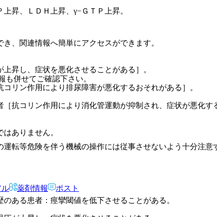
上昇、ＬＤＨ上昇、γ−ＧＴＰ上昇。
でき、関連情報へ簡単にアクセスができます。
が上昇し、症状を悪化させることがある］。
報も併せてご確認下さい。
抗コリン作用により排尿障害が悪化するおそれがある］。
者［抗コリン作用により消化管運動が抑制され、症状が悪化す
ではありません。
の運転等危険を伴う機械の操作には従事させないよう十分注意
アル
薬剤情報
ポスト
歴のある患者：痙攣閾値を低下させることがある。