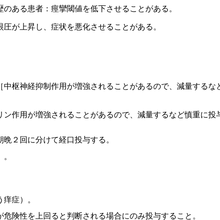
歴のある患者：痙攣閾値を低下させることがある。
眼圧が上昇し、症状を悪化させることがある。
［中枢神経抑制作用が増強されることがあるので、減量するな
リン作用が増強されることがあるので、減量するなど慎重に投
朝晩２回に分けて経口投与する。
）。
う痒症）。
が危険性を上回ると判断される場合にのみ投与すること。