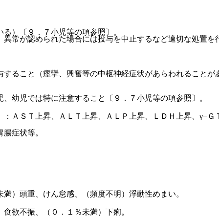
いる）〔９．７小児等の項参照〕。
、異常が認められた場合には投与を中止するなど適切な処置を
与すること（痙攣、興奮等の中枢神経症状があらわれることが
児、幼児では特に注意すること〔９．７小児等の項参照〕。
）：ＡＳＴ上昇、ＡＬＴ上昇、ＡＬＰ上昇、ＬＤＨ上昇、γ−Ｇ
胃腸症状等。
未満）頭重、けん怠感、（頻度不明）浮動性めまい。
、食欲不振、（０．１％未満）下痢。