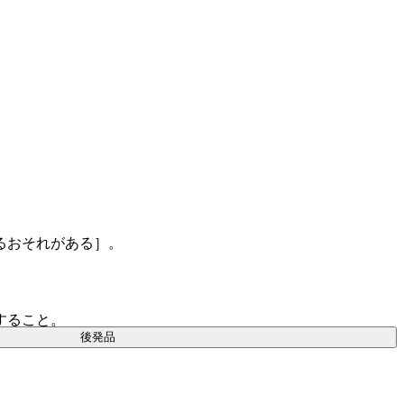
るおそれがある］。
すること。
後発品