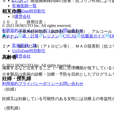
ログイン
９．１．２． 開放隅角緑内障の患者：抗コリン作用により
監修医師一覧
相互作用
UpToDate特別割引
運営会社
１０．２． 併用注意：
© 2021 HOKUTO Inc. All rights reserved.
利用規約
プライバシーポリシー
お問い合わせ
１）． 中枢神経抑制剤（鎮静剤、催眠剤等）、アルコール
ホーム
表・計算
レジメン
CTCAE
抗菌薬ガイド
E
め）］。
監修医師一覧
２）． 抗コリン剤（アトロピン等）、ＭＡＯ阻害剤［抗コ
UpToDate特別割引
運営会社
高齢者
© 2021 HOKUTO Inc. All rights reserved.
減量するなど注意すること（一般に生理機能が低下している
※本製品は疾病の診断・治療・予防を目的としたプログラム
妊婦・授乳婦
利用規約
プライバシーポリシー
お問い合わせ
（妊婦）
妊婦又は妊娠している可能性のある女性には治療上の有益性
（授乳婦）