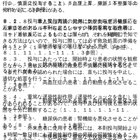
〔１．１、２．１、９．１．８、９．１．９、１１．１．１
行い、慎重に投与すること）、血圧上昇、頻脈、不整脈等の
−１１．１．３参照〕。
発作が起こるおそれがある。
８．２． 投与量と投与方法の如何にかかわらず過敏反応を
９．１．８． 本人又は両親、兄弟に気管支喘息、発疹、じ
示すことがある（本剤によるショック等の重篤な副作用は、
ん麻疹等のアレルギーを起こしやすい体質を有する患者
ヨード過敏反応によるものとは限らず、それを確実に予知で
〔１．１、８．１、１１．１．１−１１．１．３参照〕。
きる方法はないので、投与に際しては必ず救急処置の準備を
９．１．９． 薬物過敏症の既往歴のある患者〔１．１、
行うこと）〔１．１、１１．１．１−１１．１．３参照〕。
８．１、１１．１．１−１１．１．３参照〕。
８．３． 投与にあたっては、開始時より患者の状態を観察
９．１．１０． 脱水症状のある患者：脱水症状を悪化させ
しながら、過敏反応の発現に注意し、慎重に投与すること
るおそれがある。
（また、異常が認められた場合には、直ちに投与を中止し、
適切な処置を行うこと）〔１．１、１１．１．１−１１．
９．１．１１． 高血圧症の患者：血行動態を悪化させるこ
１．３参照〕。
とがある。
８．４． 重篤な遅発性副作用（遅発性ショックを含む）等
９．１．１２． 動脈硬化のある患者：血行動態を悪化させ
があらわれることがあるので、投与中及び投与後も患者の状
ることがある。
態を十分に観察すること〔１．１、１１．１．１−１１．
１．３参照〕。
９．１．１３． 糖尿病の患者：腎機能を悪化させることが
ある〔８．６、１１．１．１１参照〕。
８．５． 外来患者に使用する場合には、本剤投与開始より
１時間〜数日後にも遅発性副作用の発現の可能性があること
９．１．１４． 甲状腺疾患＜重篤な甲状腺疾患を除く＞の