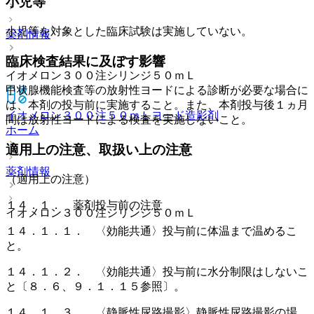
小児等
小児等を対象とした臨床試験は実施していない。
薬剤情報
臨床検査結果に及ぼす影響
イオメロン３００注シリンジ５０ｍＬ
甲状腺機能検査等の放射性ヨードによる診断が必要な場合に
は、本剤の投与前に実施すること。また、本剤投与後１ヵ月
イオメロン３００注５０ｍＬ
ヨード造影剤
間は放射性ヨードによる検査を実施しないこと。
ホーム
適用上の注意、取扱い上の注意
薬剤情報
（適用上の注意）
１４．１． 薬剤投与前の注意
イオメロン３００注シリンジ５０ｍＬ
１４．１．１． 〈効能共通〉投与前に体温まで温めるこ
と。
１４．１．２． 〈効能共通〉投与前に水分制限はしないこ
と〔８．６、９．１．１５参照〕。
１４．１．３． 〈静脈性尿路撮影〉静脈性尿路撮影の場