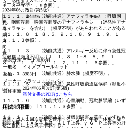
ヨード造影剤
１．８、９．１．９参照〕。
2024年06月改訂(第5版)
１１．１．２． 〈効能共通〉アナフィラキシー：呼吸困
薬剤情報
後発品
難、咽頭浮腫・喉頭浮腫等のアナフィラキシー（遅発性アナ
先
フィラキシーを含む）（頻度不明）があらわれることがある
毒
〔１．１、８．１−８．５、９．１．８、９．１．９、１
劇
１．１．３参照〕。
麻
向
１１．１．３． 〈効能共通〉アレルギー反応に伴う急性冠
覚
症候群（頻度不明）〔１．１、８．１−８．５、９．１．
薬効分類
ヨード造影剤
８、９．１．９、１１．１．２、１１．１．６参照〕。
一般名
イオメプロールキット
１１．１．４． 〈効能共通〉肺水腫（頻度不明）。
薬価
3983
円
メーカー
ブラッコ・ジャパン
１１．１．５． 〈効能共通〉急性呼吸窮迫症候群（頻度不
2024年06月改訂(第5版)
明）。
最終更新
添付文書のPDFはこちら
１１．１．６． 〈効能共通〉心室細動、冠動脈攣縮（いず
れも頻度不明）〔１１．１．３参照〕。
用法・用量
１１．１．７． 〈効能共通〉肝機能障害、黄疸（いずれも
通常、成人１回次記量を使用する。なお、年齢、体重、症
頻度不明）：ＡＳＴ上昇、ＡＬＴ上昇、γ−ＧＴＰ上昇等の肝
状、目的により適宜増減する。