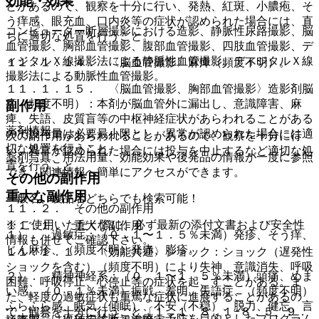
効能・効果
とがあるので、観察を十分に行い、発熱、紅斑、小膿疱、そ
う痒感、眼充血、口内炎等の症状が認められた場合には、直
コンピューター断層撮影における造影、静脈性尿路撮影、脳
ちに適切な処置を行うこと。
血管撮影、胸部血管撮影、腹部血管撮影、四肢血管撮影、デ
ィジタルＸ線撮影法による静脈性血管撮影、ディジタルＸ線
１１．１．１４． 〈脳血管撮影〉麻痺（頻度不明）。
撮影法による動脈性血管撮影。
１１．１．１５． 〈脳血管撮影、胸部血管撮影〉造影剤脳
症（頻度不明）：本剤が脳血管外に漏出し、意識障害、麻
副作用
痺、失語、皮質盲等の中枢神経症状があらわれることがある
薬剤情報
ので投与量は必要最小限とし、異常が認められた場合には適
次の副作用があらわれることがあるので、観察を十分に行
切な処置を行うこと。
い、異常が認められた場合には投与を中止するなど適切な処
薬剤写真、用法用量、効能効果や後発品の情報が一度に参照
置を行うこと。
でき、関連情報へ簡単にアクセスができます。
その他の副作用
重大な副作用
一般名、製品名どちらでも検索可能！
１１．２． その他の副作用
※ ご使用いただく際に、必ず最新の添付文書および安全性
１１．１． 重大な副作用
１）． 過敏症：（０．１〜１．５％未満）発疹、そう痒、
情報も併せてご確認下さい。
じん麻疹、（頻度不明）発赤、膨疹。
１１．１．１． 〈効能共通〉ショック：ショック（遅発性
ショックを含む）（頻度不明）により失神、意識消失、呼吸
２）． 精神神経系：（０．１〜１．５％未満）頭痛、めま
困難、呼吸停止、心停止等の症状を起こすことがある。ま
い感、（０．１％未満）振戦、羞明、失語症、（頻度不明）
た、軽度の過敏症状も重篤な症状に進展することがあるの
ふらふら感、眠気（傾眠）、不安（不穏）、脱力、健忘、言
で、観察を十分に行うこと〔１．１、８．１−８．５、９．
※本製品は疾病の診断・治療・予防を目的としたプログラム