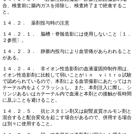
合、検査前に腸内ガスを排除し、検査終了まで絶食するこ
と。
１４．２． 薬剤投与時の注意
１４．２．１． 脳槽・脊髄造影には使用しないこと〔１．
２参照〕。
１４．２．３． 静脈内投与により血管痛があらわれること
がある。
１４．２．４． 非イオン性造影剤の血液凝固抑制作用は、
イオン性造影剤に比較して弱いことがｉｎ ｖｉｔｒｏ試験
で認められているので、本剤による血管撮影にあたってはカ
テーテル内をよくフラッシュし、また、本剤注入に際し、シ
リンジあるいはカテーテル内で血液と本剤との接触が長時間
に及ぶことを避けること。
１４．２．５． 抗ヒスタミン剤又は副腎皮質ホルモン剤と
混合すると配合変化を起こす場合があるので、併用する場合
は別々に使用すること。