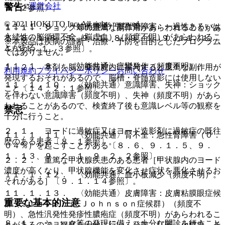
運営会社
警告
３．２参照〕。
© 2021 HOKUTO Inc. All rights reserved.
１１．１．８． 〈効能共通〉脳血管障害：一過性あるいは
１．１． ショック等の重篤な副作用があらわれることがあ
永続性の脳循環不全（脳虚血）（頻度不明）があらわれるこ
る〔８．１−８．５、９．１．８、９．１．９、１１．１．
※本製品は疾病の診断・治療・予防を目的としたプログラム
とがある。
１−１１．１．３参照〕。
ではありません。
１１．１．９． 〈効能共通〉痙攣発作（頻度不明）。
１．２． 本剤を脳・脊髄腔内に投与すると重篤な副作用が
利用規約
プライバシーポリシー
お問い合わせ
発現するおそれがあるので、脳槽・脊髄造影には使用しない
１１．１．１０． 〈効能共通〉意識障害、失神：ショック
こと〔１４．２．１参照〕。
を伴わない意識障害（頻度不明）、失神（頻度不明）があら
われることがあるので、検査終了後も意識レベル等の観察を
禁忌
十分に行うこと。
２．１． ヨードに過敏症又はヨード造影剤に過敏症の既往
１１．１．１１． 〈効能共通〉腎不全：急性腎障害（０．
歴のある患者〔８．１参照〕。
０４％）を起こすことがある〔８．６、９．１．５、９．
１．１３、９．２．１、９．２．２参照〕。
２．２． 重篤な甲状腺疾患のある患者［甲状腺内のヨード
濃度が高くなり、甲状腺機能を変化させ症状を悪化させるお
１１．１．１２． 〈効能共通〉血小板減少（頻度不明）。
それがある］〔９．１．１４参照〕。
１１．１．１３． 〈効能共通〉皮膚障害：皮膚粘膜眼症候
重要な基本的注意
群（Ｓｔｅｖｅｎｓ−Ｊｏｈｎｓｏｎ症候群）（頻度不
明）、急性汎発性発疹性膿疱症（頻度不明）があらわれるこ
８．１． ショック等の発現に備え、十分な問診を行うこと
とがあるので、観察を十分に行い、発熱、紅斑、小膿疱、そ