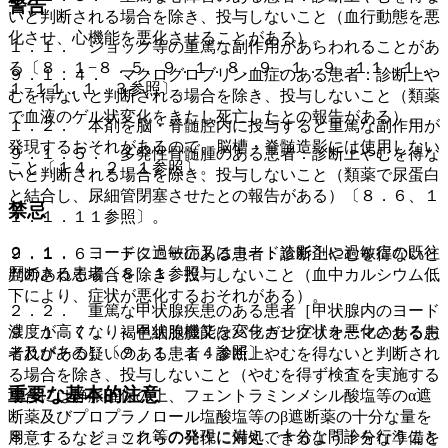
警告
いと判断される場合を除き、投与しないこと（血行動態を悪
化させ、心機能を悪化させることがある）。
１．１． ショック等の重篤な副作用があらわれることがあ
る〔８．１−８．５、９．１．８、９．１．９、１１．１．
９．１．４． マクログロブリン血症のある患者：診断上や
１−１１．１．３参照〕。
むを得ないと判断される場合を除き、投与しないこと（類薬
で血液のゲル状変化をきたし死亡したとの報告がある）。
１．２． 本剤を脳・脊髄腔内に投与すると重篤な副作用が
発現するおそれがあるので、脳槽・脊髄造影には使用しない
９．１．５． 多発性骨髄腫のある患者：診断上やむを得な
こと〔１４．２．１参照〕。
いと判断される場合を除き、投与しないこと（類薬で尿蛋白
と結合し、尿細管閉塞させたとの報告がある）〔８．６、１
禁忌
１．１．１１参照〕。
２．１． ヨードに過敏症又はヨード造影剤に過敏症の既往
９．１．６． テタニーのある患者：診断上やむを得ないと
歴のある患者〔８．１参照〕。
判断される場合を除き、投与しないこと（血中カルシウム低
下により、症状が悪化するおそれがある）。
２．２． 重篤な甲状腺疾患のある患者［甲状腺内のヨード
濃度が高くなり、甲状腺機能を変化させ症状を悪化させるお
９．１．７． 褐色細胞腫又はパラガングリオーマのある患
それがある］〔９．１．１４参照〕。
者及びその疑いのある患者：診断上やむを得ないと判断され
る場合を除き、投与しないこと（やむを得ず検査を実施する
重要な基本的注意
場合には静脈確保の上、フェントラミンメシル酸塩等のα遮
断薬及びプロプラノロール塩酸塩等のβ遮断薬の十分な量を
８．１． ショック等の発現に備え、十分な問診を行うこと
用意するなど、これらの発作に対処できるよう十分な準備を