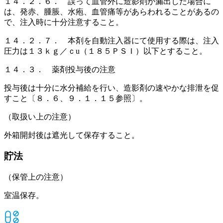
１４．２．６． 誤って血管外に造影剤が漏出した場合に
は、発赤、腫脹、水疱、血管痛等があらわれることがあるの
で、注入時に十分注意すること。
１４．２．７． 本剤を自動注入器にて使用する際は、注入
圧力は１３ｋｇ／ｃu（１８５ＰＳＩ）以下とすること。
１４．３． 薬剤投与後の注意
投与後は十分に水分補給を行い、造影剤の速やかな排泄を促
すこと〔８．６、９．１．１５参照〕。
（取扱い上の注意）
外箱開封後は遮光して保存すること。
貯法
（保管上の注意）
室温保存。