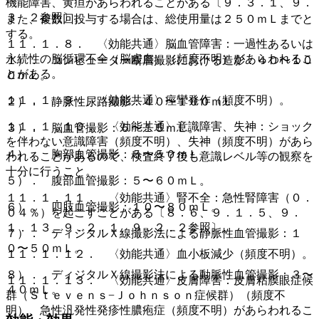
機能障害、黄疸があらわれることがある〔９．３．１、９．
３．２参照〕。
また、複数回投与する場合は、総使用量は２５０ｍＬまでと
する。
１１．１．８． 〈効能共通〉脳血管障害：一過性あるいは
永続性の脳循環不全（脳虚血）（頻度不明）があらわれるこ
１）． コンピューター断層撮影における造影：４０〜１０
とがある。
０ｍＬ。
１１．１．９． 〈効能共通〉痙攣発作（頻度不明）。
２）． 静脈性尿路撮影：４０〜１００ｍＬ。
１１．１．１０． 〈効能共通〉意識障害、失神：ショック
３）． 脳血管撮影：５〜１５ｍＬ。
を伴わない意識障害（頻度不明）、失神（頻度不明）があら
４）． 胸部血管撮影：５〜５０ｍＬ。
われることがあるので、検査終了後も意識レベル等の観察を
十分に行うこと。
５）． 腹部血管撮影：５〜６０ｍＬ。
１１．１．１１． 〈効能共通〉腎不全：急性腎障害（０．
６）． 四肢血管撮影：１０〜８０ｍＬ。
０４％）を起こすことがある〔８．６、９．１．５、９．
１．１３、９．２．１、９．２．２参照〕。
７）． ディジタルＸ線撮影法による静脈性血管撮影：１
０〜５０ｍＬ。
１１．１．１２． 〈効能共通〉血小板減少（頻度不明）。
８）． ディジタルＸ線撮影法による動脈性血管撮影：３〜
１１．１．１３． 〈効能共通〉皮膚障害：皮膚粘膜眼症候
４０ｍＬ。
群（Ｓｔｅｖｅｎｓ−Ｊｏｈｎｓｏｎ症候群）（頻度不
明）、急性汎発性発疹性膿疱症（頻度不明）があらわれるこ