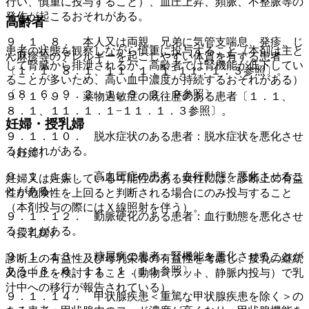
行い、慎重に投与すること）、血圧上昇、頻脈、不整脈等の
発作が起こるおそれがある。
高齢者
９．１．８． 本人又は両親、兄弟に気管支喘息、発疹、じ
患者の状態を観察しながら慎重に投与すること（本剤は主と
ん麻疹等のアレルギーを起こしやすい体質を有する患者
して腎臓から排泄されるが、高齢者では腎機能が低下してい
〔１．１、８．１、１１．１．１−１１．１．３参照〕。
ることが多いため、高い血中濃度が持続するおそれがある）
〔８．６、９．２．１、９．２．２参照〕。
９．１．９． 薬物過敏症の既往歴のある患者〔１．１、
８．１、１１．１．１−１１．１．３参照〕。
妊婦・授乳婦
９．１．１０． 脱水症状のある患者：脱水症状を悪化させ
るおそれがある。
（妊婦）
９．１．１１． 高血圧症の患者：血行動態を悪化させるこ
妊婦又は妊娠している可能性のある女性には、診断上の有益
とがある。
性が危険性を上回ると判断される場合にのみ投与すること
（本剤投与の際にはＸ線照射を伴う）。
９．１．１２． 動脈硬化のある患者：血行動態を悪化させ
ることがある。
（授乳婦）
９．１．１３． 糖尿病の患者：腎機能を悪化させることが
診断上の有益性及び母乳栄養の有益性を考慮し、授乳の継続
ある〔８．６、１１．１．１１参照〕。
又は中止を検討すること（動物（ラット、静脈内投与）で乳
汁中への移行が報告されている）。
９．１．１４． 甲状腺疾患＜重篤な甲状腺疾患を除く＞の