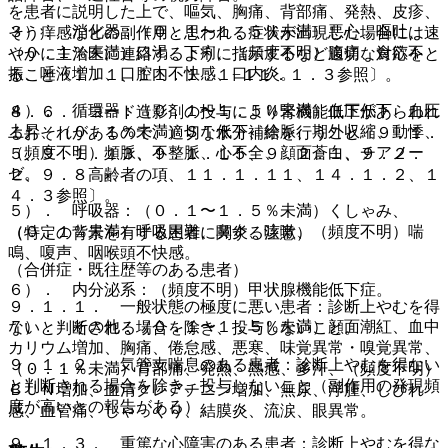
を患者に説明した上で、嘔気、胸痛、背部痛、発熱、皮疹、
３）． 消化器：（０．１〜１．５％未満）悪心、嘔吐、
そう痒感などの副作用と思われる症状が出現した場合には速
（０．１％未満）口渇、下痢、（頻度不明）腹痛、食欲不
やかに主治医に連絡するように指示するなど適切な対応をと
振、唾液増加、口腔内不快感、口内炎。
ること〔１．１、１１．１．１−１１．１．３参照〕。
４）． 循環器：（０．１〜１．５％未満）血圧低下、血圧
８．６． ヨード造影剤の投与により腎機能低下があらわれ
上昇、（０．１％未満）ＳＴ低下、徐脈、期外収縮、動悸、
るおそれがあるので、適切な水分補給を行うこと〔９．１．
（頻度不明）頻脈、不整脈、心不全、顔面蒼白、チアノー
５、９．１．１３、９．１．１５、９．２．１、９．２．
ゼ。
２、９．８高齢者の項、１１．１．１１、１４．１．２、１
４．３参照〕。
５）． 呼吸器：（０．１〜１．５％未満）くしゃみ、
（０．１％未満）呼吸困難、鼻炎、咳嗽、（頻度不明）喘
（特定の背景を有する患者に関する注意）
鳴、嗄声、咽喉頭不快感。
（合併症・既往歴等のある患者）
６）． 内分泌系：（頻度不明）甲状腺機能低下症。
９．１．１． 一般状態の極度に悪い患者：診断上やむを得
７）． その他：（０．１〜１．５％未満）顔面潮紅、血中
ないと判断される場合を除き、投与しないこと。
カリウム増加、胸痛、倦怠感、悪寒、味覚異常・嗅覚異常、
９．１．２． 気管支喘息のある患者：診断上やむを得ない
（０．１％未満）背部痛、発熱、熱感、多汗、（頻度不明）
と判断される場合を除き、投与しないこと（副作用の発現頻
ＢＵＮ増加、血清クレアチニン増加、無尿、浮腫、しびれ
度が高いとの報告がある）。
感、血管痛、しゃっくり、結膜炎、流涙、眼異常。
９．１．３． 重篤な心障害のある患者：診断上やむを得な