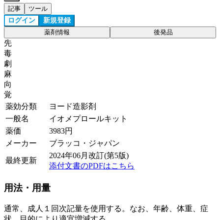
記事
ツール
ログイン
新規登録
薬剤情報
後発品
先
毒
劇
麻
向
覚
薬効分類
ヨード造影剤
一般名
イオメプロールキット
薬価
3983
円
メーカー
ブラッコ・ジャパン
2024年06月改訂(第5版)
最終更新
添付文書のPDFはこちら
用法・用量
通常、成人１回次記量を使用する。なお、年齢、体重、症
状、目的により適宜増減する。