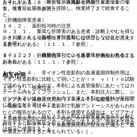
１４．１．３． 〈静脈性尿路撮影〉静脈性尿路撮影の場
おそれがある〔８．６、９．８高齢者の項、１１．１．１
合、検査前に腸内ガスを排除し、検査終了まで絶食するこ
１、１６．６．１参照〕。
と。
（肝機能障害患者）
１４．２． 薬剤投与時の注意
９．３．１． 重篤な肝障害のある患者：診断上やむを得な
１４．２．１． 脳槽・脊髄造影には使用しないこと〔１．
いと判断される場合を除き、投与しないこと（症状が悪化す
２参照〕。
るおそれがある）〔１１．１．７参照〕。
１４．２．３． 静脈内投与により血管痛があらわれること
９．３．２． 肝機能低下している患者：肝機能が悪化する
がある。
おそれがある〔１１．１．７参照〕。
１４．２．４． 非イオン性造影剤の血液凝固抑制作用は、
相互作用
イオン性造影剤に比較して弱いことがｉｎ ｖｉｔｒｏ試験
で認められているので、本剤による血管撮影にあたってはカ
１０．２． 併用注意：
テーテル内をよくフラッシュし、また、本剤注入に際し、シ
リンジあるいはカテーテル内で血液と本剤との接触が長時間
ビグアナイド系糖尿病用剤（メトホルミン塩酸塩、ブホルミ
に及ぶことを避けること。
ン塩酸塩等）［ヨード造影剤で乳酸アシドーシスがあらわれ
たとの報告があるので、本剤を使用する場合は、ビグアナイ
１４．２．５． 抗ヒスタミン剤又は副腎皮質ホルモン剤と
ド系糖尿病用剤の投与を一時的に中止する等の適切な処置を
混合すると配合変化を起こす場合があるので、併用する場合
行うこと（ビグアナイド系糖尿病用剤の腎排泄が減少し、血
は別々に使用すること。
中濃度が上昇すると考えられている）］。