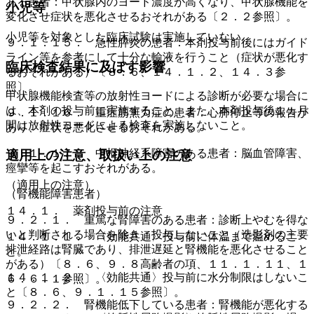
ある患者：甲状腺内のヨード濃度が高くなり、甲状腺機能を
小児等
変化させ症状を悪化させるおそれがある〔２．２参照〕。
小児等を対象とした臨床試験は実施していない。
９．１．１５． 急性膵炎の患者：本剤投与前後にはガイド
ライン等を参考にして十分な輸液を行うこと（症状が悪化す
臨床検査結果に及ぼす影響
るおそれがある）〔８．６、１４．１．２、１４．３参
照〕。
甲状腺機能検査等の放射性ヨードによる診断が必要な場合に
は、本剤の投与前に実施すること。また、本剤投与後１ヵ月
９．１．１６． 重症筋無力症の患者：心肺停止等の報告が
間は放射性ヨードによる検査を実施しないこと。
あり、症状を悪化させるおそれがある。
９．１．１７． 中枢神経系障害のある患者：脳血管障害、
適用上の注意、取扱い上の注意
痙攣等を起こすおそれがある。
（適用上の注意）
（腎機能障害患者）
１４．１． 薬剤投与前の注意
９．２．１． 重篤な腎障害のある患者：診断上やむを得な
いと判断される場合を除き、投与しないこと（造影剤の主要
１４．１．１． 〈効能共通〉投与前に体温まで温めるこ
排泄経路は腎臓であり、排泄遅延と腎機能を悪化させること
と。
がある）〔８．６、９．８高齢者の項、１１．１．１１、１
１４．１．２． 〈効能共通〉投与前に水分制限はしないこ
６．６．１参照〕。
と〔８．６、９．１．１５参照〕。
９．２．２． 腎機能低下している患者：腎機能が悪化する