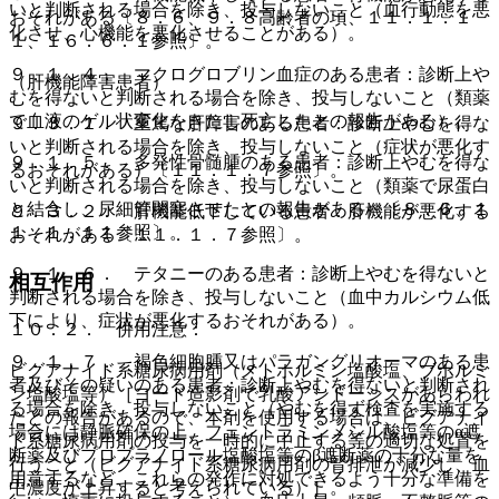
いと判断される場合を除き、投与しないこと（血行動態を悪
おそれがある〔８．６、９．８高齢者の項、１１．１．１
化させ、心機能を悪化させることがある）。
１、１６．６．１参照〕。
９．１．４． マクログロブリン血症のある患者：診断上や
（肝機能障害患者）
むを得ないと判断される場合を除き、投与しないこと（類薬
で血液のゲル状変化をきたし死亡したとの報告がある）。
９．３．１． 重篤な肝障害のある患者：診断上やむを得な
いと判断される場合を除き、投与しないこと（症状が悪化す
９．１．５． 多発性骨髄腫のある患者：診断上やむを得な
るおそれがある）〔１１．１．７参照〕。
いと判断される場合を除き、投与しないこと（類薬で尿蛋白
と結合し、尿細管閉塞させたとの報告がある）〔８．６、１
９．３．２． 肝機能低下している患者：肝機能が悪化する
１．１．１１参照〕。
おそれがある〔１１．１．７参照〕。
９．１．６． テタニーのある患者：診断上やむを得ないと
相互作用
判断される場合を除き、投与しないこと（血中カルシウム低
下により、症状が悪化するおそれがある）。
１０．２． 併用注意：
９．１．７． 褐色細胞腫又はパラガングリオーマのある患
ビグアナイド系糖尿病用剤（メトホルミン塩酸塩、ブホルミ
者及びその疑いのある患者：診断上やむを得ないと判断され
ン塩酸塩等）［ヨード造影剤で乳酸アシドーシスがあらわれ
る場合を除き、投与しないこと（やむを得ず検査を実施する
たとの報告があるので、本剤を使用する場合は、ビグアナイ
場合には静脈確保の上、フェントラミンメシル酸塩等のα遮
ド系糖尿病用剤の投与を一時的に中止する等の適切な処置を
断薬及びプロプラノロール塩酸塩等のβ遮断薬の十分な量を
行うこと（ビグアナイド系糖尿病用剤の腎排泄が減少し、血
用意するなど、これらの発作に対処できるよう十分な準備を
中濃度が上昇すると考えられている）］。