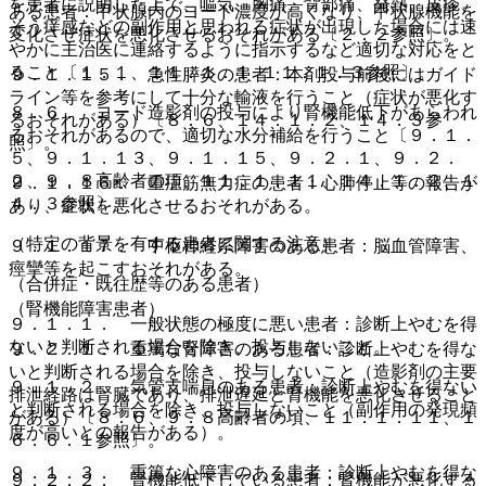
を患者に説明した上で、嘔気、胸痛、背部痛、発熱、皮疹、
ある患者：甲状腺内のヨード濃度が高くなり、甲状腺機能を
そう痒感などの副作用と思われる症状が出現した場合には速
変化させ症状を悪化させるおそれがある〔２．２参照〕。
やかに主治医に連絡するように指示するなど適切な対応をと
ること〔１．１、１１．１．１−１１．１．３参照〕。
９．１．１５． 急性膵炎の患者：本剤投与前後にはガイド
ライン等を参考にして十分な輸液を行うこと（症状が悪化す
８．６． ヨード造影剤の投与により腎機能低下があらわれ
るおそれがある）〔８．６、１４．１．２、１４．３参
るおそれがあるので、適切な水分補給を行うこと〔９．１．
照〕。
５、９．１．１３、９．１．１５、９．２．１、９．２．
２、９．８高齢者の項、１１．１．１１、１４．１．２、１
９．１．１６． 重症筋無力症の患者：心肺停止等の報告が
４．３参照〕。
あり、症状を悪化させるおそれがある。
（特定の背景を有する患者に関する注意）
９．１．１７． 中枢神経系障害のある患者：脳血管障害、
痙攣等を起こすおそれがある。
（合併症・既往歴等のある患者）
（腎機能障害患者）
９．１．１． 一般状態の極度に悪い患者：診断上やむを得
ないと判断される場合を除き、投与しないこと。
９．２．１． 重篤な腎障害のある患者：診断上やむを得な
いと判断される場合を除き、投与しないこと（造影剤の主要
９．１．２． 気管支喘息のある患者：診断上やむを得ない
排泄経路は腎臓であり、排泄遅延と腎機能を悪化させること
と判断される場合を除き、投与しないこと（副作用の発現頻
がある）〔８．６、９．８高齢者の項、１１．１．１１、１
度が高いとの報告がある）。
６．６．１参照〕。
９．１．３． 重篤な心障害のある患者：診断上やむを得な
９．２．２． 腎機能低下している患者：腎機能が悪化する