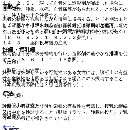
１４．２．６． 誤って血管外に造影剤が漏出した場合に
高齢者
は、発赤、腫脹、水疱、血管痛等があらわれることがあるの
で、注入時に十分注意すること。
患者の状態を観察しながら慎重に投与すること（本剤は主と
して腎臓から排泄されるが、高齢者では腎機能が低下してい
１４．２．７． 本剤を自動注入器にて使用する際は、注入
ることが多いため、高い血中濃度が持続するおそれがある）
圧力は１３ｋｇ／ｃu（１８５ＰＳＩ）以下とすること。
〔８．６、９．２．１、９．２．２参照〕。
１４．３． 薬剤投与後の注意
妊婦・授乳婦
投与後は十分に水分補給を行い、造影剤の速やかな排泄を促
すこと〔８．６、９．１．１５参照〕。
（妊婦）
（取扱い上の注意）
妊婦又は妊娠している可能性のある女性には、診断上の有益
性が危険性を上回ると判断される場合にのみ投与すること
外箱開封後は遮光して保存すること。
（本剤投与の際にはＸ線照射を伴う）。
貯法
（授乳婦）
（保管上の注意）
診断上の有益性及び母乳栄養の有益性を考慮し、授乳の継続
又は中止を検討すること（動物（ラット、静脈内投与）で乳
室温保存。
汁中への移行が報告されている）。
ホーム