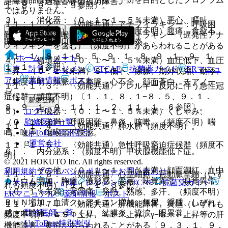
語障害、一過性盲等の視力障害。
１．８、９．１．９参照〕。
ではありません。
３）． 消化器：（０．１〜１．５％未満）悪心、嘔吐、
１１．１．２． 〈効能共通〉アナフィラキシー：呼吸困
（０．１％未満）口渇、下痢、（頻度不明）腹痛、食欲不
難、咽頭浮腫・喉頭浮腫等のアナフィラキシー（遅発性アナ
振、唾液増加、口腔内不快感、口内炎。
フィラキシーを含む）（頻度不明）があらわれることがある
〔１．１、８．１−８．５、９．１．８、９．１．９、１
ホーム
ノート
４）． 循環器：（０．１〜１．５％未満）血圧低下、血圧
１．１．３参照〕。
表・計算
レジメン
CTCAE
抗菌薬ガイド
ERマニュ
上昇、（０．１％未満）ＳＴ低下、徐脈、期外収縮、動悸、
アル
薬剤情報
ポスト
（頻度不明）頻脈、不整脈、心不全、顔面蒼白、チアノー
１１．１．３． 〈効能共通〉アレルギー反応に伴う急性冠
ゼ。
症候群（頻度不明）〔１．１、８．１−８．５、９．１．
新規登録
８、９．１．９、１１．１．２、１１．１．６参照〕。
ログイン
５）． 呼吸器：（０．１〜１．５％未満）くしゃみ、
監修医師一覧
（０．１％未満）呼吸困難、鼻炎、咳嗽、（頻度不明）喘
１１．１．４． 〈効能共通〉肺水腫（頻度不明）。
UpToDate特別割引
鳴、嗄声、咽喉頭不快感。
運営会社
１１．１．５． 〈効能共通〉急性呼吸窮迫症候群（頻度不
６）． 内分泌系：（頻度不明）甲状腺機能低下症。
明）。
© 2021 HOKUTO Inc. All rights reserved.
７）． その他：（０．１〜１．５％未満）顔面潮紅、血中
利用規約
プライバシーポリシー
お問い合わせ
１１．１．６． 〈効能共通〉心室細動、冠動脈攣縮（いず
カリウム増加、胸痛、倦怠感、悪寒、味覚異常・嗅覚異常、
ホーム
表・計算
レジメン
CTCAE
抗菌薬ガイド
れも頻度不明）〔１１．１．３参照〕。
（０．１％未満）背部痛、発熱、熱感、多汗、（頻度不明）
ERマニュアル
薬剤情報
ポスト
ＢＵＮ増加、血清クレアチニン増加、無尿、浮腫、しびれ
１１．１．７． 〈効能共通〉肝機能障害、黄疸（いずれも
監修医師一覧
感、血管痛、しゃっくり、結膜炎、流涙、眼異常。
頻度不明）：ＡＳＴ上昇、ＡＬＴ上昇、γ−ＧＴＰ上昇等の肝
UpToDate特別割引
機能障害、黄疸があらわれることがある〔９．３．１、９．