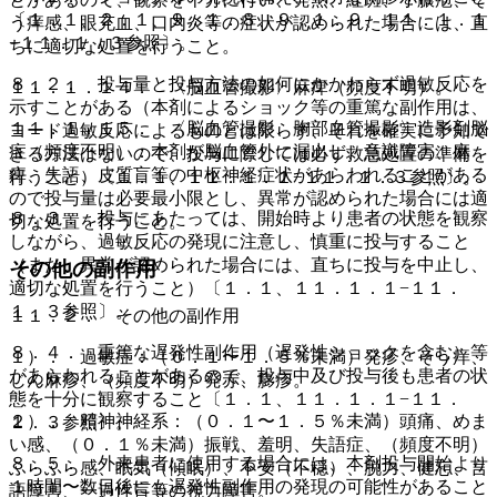
〔１．１、２．１、９．１．８、９．１．９、１１．１．１
う痒感、眼充血、口内炎等の症状が認められた場合には、直
−１１．１．３参照〕。
ちに適切な処置を行うこと。
８．２． 投与量と投与方法の如何にかかわらず過敏反応を
１１．１．１４． 〈脳血管撮影〉麻痺（頻度不明）。
示すことがある（本剤によるショック等の重篤な副作用は、
１１．１．１５． 〈脳血管撮影、胸部血管撮影〉造影剤脳
ヨード過敏反応によるものとは限らず、それを確実に予知で
症（頻度不明）：本剤が脳血管外に漏出し、意識障害、麻
きる方法はないので、投与に際しては必ず救急処置の準備を
痺、失語、皮質盲等の中枢神経症状があらわれることがある
行うこと）〔１．１、１１．１．１−１１．１．３参照〕。
ので投与量は必要最小限とし、異常が認められた場合には適
８．３． 投与にあたっては、開始時より患者の状態を観察
切な処置を行うこと。
しながら、過敏反応の発現に注意し、慎重に投与すること
（また、異常が認められた場合には、直ちに投与を中止し、
その他の副作用
適切な処置を行うこと）〔１．１、１１．１．１−１１．
１．３参照〕。
１１．２． その他の副作用
８．４． 重篤な遅発性副作用（遅発性ショックを含む）等
１）． 過敏症：（０．１〜１．５％未満）発疹、そう痒、
があらわれることがあるので、投与中及び投与後も患者の状
じん麻疹、（頻度不明）発赤、膨疹。
態を十分に観察すること〔１．１、１１．１．１−１１．
２）． 精神神経系：（０．１〜１．５％未満）頭痛、めま
１．３参照〕。
い感、（０．１％未満）振戦、羞明、失語症、（頻度不明）
８．５． 外来患者に使用する場合には、本剤投与開始より
ふらふら感、眠気（傾眠）、不安（不穏）、脱力、健忘、言
１時間〜数日後にも遅発性副作用の発現の可能性があること
語障害、一過性盲等の視力障害。