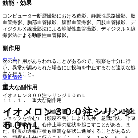
効能・効果
コンピューター断層撮影における造影、静脈性尿路撮影、脳
血管撮影、胸部血管撮影、腹部血管撮影、四肢血管撮影、デ
ィジタルＸ線撮影法による静脈性血管撮影、ディジタルＸ線
撮影法による動脈性血管撮影。
副作用
ホーム
次の副作用があらわれることがあるので、観察を十分に行
い、異常が認められた場合には投与を中止するなど適切な処
置を行うこと。
薬剤情報
重大な副作用
イオメロン３００注シリンジ５０ｍＬ
１１．１． 重大な副作用
イオメロン３００注シリンジ
１１．１．１． 〈効能共通〉ショック：ショック（遅発性
ショックを含む）（頻度不明）により失神、意識消失、呼吸
５０ｍＬ
困難、呼吸停止、心停止等の症状を起こすことがある。ま
た、軽度の過敏症状も重篤な症状に進展することがあるの
で、観察を十分に行うこと〔１．１、８．１−８．５、９．