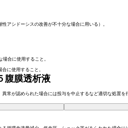
謝性アシドーシスの改善が不十分な場合に用いる）。
な場合に使用すること。
場合に使用すること。
５腹膜透析液
、異常が認められた場合には投与を中止するなど適切な処置を