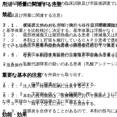
＊：頻度不明の副作用は、本剤の臨床試験及び市販後調査で
用法・用量に関連する注意
禁忌
（用法及び用量に関連する注意）
７．１． ダイアニール−Ｎ ＰＤ−２ １．５腹膜透析液
２．１． 横隔膜欠損のある患者［胸腔へ移行し、呼吸困難
と基準体重とを比較検討し決定する。基準体重は浮腫がなく
２．２． 腹部挫滅傷又は腹部熱傷のある患者［挫滅傷又は
７．２． 本剤は２Ｌ貯留を施行しているＣＡＰＤ患者で透
２．３． 高度腹膜癒着のある患者［腹膜の透過効率が低下
じている場合に、患者の腹腔内容積や肺活量に応じて（体重
２．４． 尿毒症に起因する以外の出血性素因のある患者［
７．３． なお、本剤は使用直前に上室液と下室液の２液を
２．５． 乳酸代謝障害の疑いのある患者［乳酸アシドーシ
＜混合操作＞
７．３．１． バッグを外袋から取り出す。
重要な基本的注意
７．３．２． 隔壁に開通がないことを確認する。
８．１． 注入液、排液の出納に注意すること。
７．３．３． 下室側を強くつかみ隔壁側へ押し出すように
８．２． 本剤の投与開始は、医療機関において医師により
た後、医師自らの管理指導の下に実施すること。
７．３．４． 両手で交互に押し、十分混合する。
８．３． 腹膜炎を合併することがあるので、本剤の投与に
効能・効果