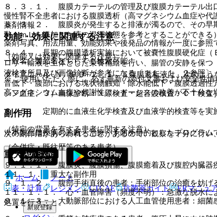
８．３．１． 腹膜カテーテルの管理及び腹膜カテーテル出
慢性腎不全患者における腹膜透析（高マグネシウム血症や代
８．３．２． 腹膜炎が発生すると排液が濁るので、その早
薬剤情報
乳１ｍＬを添加した液の混濁状態を参考とすることができる
効能・効果に関連する注意
薬剤写真、用法用量、効能効果や後発品の情報が一度に参照
８．４． 長期の腹膜透析実施において被嚢性腹膜硬化症（
（効能又は効果に関連する注意）
一般名、製品名どちらでも検索可能！
ロリー輸液を主体とした栄養補給を行い、腸管の安静を保つ
液検査所見及び画像診断が参考になる〔１１．１．２参照〕
ダイアニール−Ｎ ＰＤ−２ １．５腹膜透析液は、次のよう
※ ご使用いただく際に、必ず最新の添付文書および安全性情
音低下・腹部における塊状物触知・除水能低下・腹膜透過性
高マグネシウム血症や代謝性アシドーシスの改善が不十分な
シン血症、３）画像診断：Ｘ線検査・超音波検査・ＣＴ検査
８．５． 定期的に血液生化学検査及び血液学的検査等を実
副作用
（特定の背景を有する患者に関する注意）
※本製品は疾病の診断・治療・予防を目的としたプログラム
次の副作用があらわれることがあるので、観察を十分に行い
（合併症・既往歴等のある患者）
重大な副作用
９．１．１． 腹膜炎、腹膜損傷、腹膜癒着及び腹腔内臓器
１１．１． 重大な副作用
ホーム
ノート
９．１．２． 腹部手術直後の患者：手術部位の治癒を妨げ
表・計算
レジメン
CTCAE
抗菌薬ガイド
ERマニュ
１１．１．１． 心・血管障害（頻度不明）：急激な脱水に
９．１．３． 大動脈部位における人工血管使用患者：細菌
処置を行うこと。
新規登録