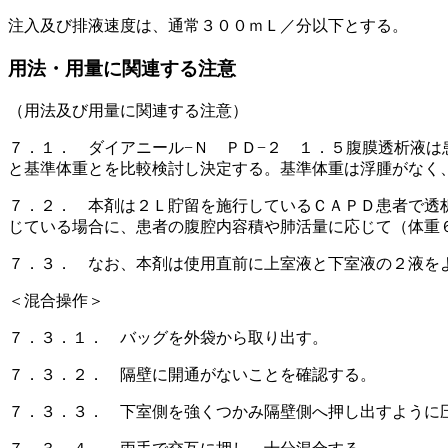
注入及び排液速度は、通常３００ｍＬ／分以下とする。
用法・用量に関連する注意
（用法及び用量に関連する注意）
７．１． ダイアニール−Ｎ ＰＤ−２ １．５腹膜透析液
と基準体重とを比較検討し決定する。基準体重は浮腫がなく
７．２． 本剤は２Ｌ貯留を施行しているＣＡＰＤ患者で透
じている場合に、患者の腹腔内容積や肺活量に応じて（体重
７．３． なお、本剤は使用直前に上室液と下室液の２液を
＜混合操作＞
７．３．１． バッグを外袋から取り出す。
７．３．２． 隔壁に開通がないことを確認する。
７．３．３． 下室側を強くつかみ隔壁側へ押し出すように