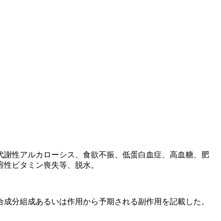
。
代謝性アルカローシス、食欲不振、低蛋白血症、高血糖、肥
溶性ビタミン喪失等、脱水。
合成分組成あるいは作用から予期される副作用を記載した。