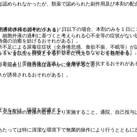
は認められなかったが、類薬で認められた副作用及び本剤の配
は患者の体液の過剰が１ｋｇ／日以下の場合、本剤のみを１日に
が誘発されるおそれがある］。
、細胞外液の過剰に基づくと考えられる心不全等の症状がない
熱傷の治癒を妨げるおそれがある］。
析不足による尿毒症症状（全身倦怠感、食欲不振、不眠等）が
しているため、期待する透析効果が得られないおそれがある］
６０ｋｇ以上を目安とする）２Ｌに代え２．５Ｌを適用する。
出血により蛋白喪失が亢進し、全身状態が悪化するおそれがあ
よく混合し、混合後は速やかに使用すること。
スが誘発されるおそれがある］。
圧力をかけ、隔壁を開通する。
、又は医師の直接の監督により実施すること。通院、自己投与
あたっては特に清潔な環境下で無菌的操作により行うとともに