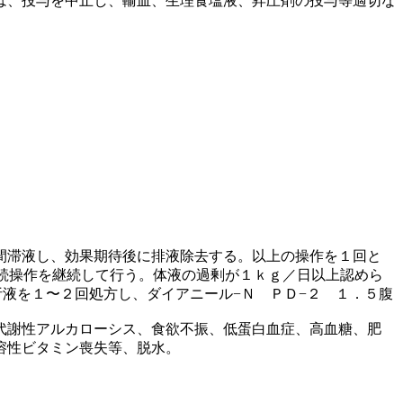
は、投与を中止し、輸血、生理食塩液、昇圧剤の投与等適切な
間滞液し、効果期待後に排液除去する。以上の操作を１回と
続操作を継続して行う。体液の過剰が１ｋｇ／日以上認めら
析液を１〜２回処方し、ダイアニール−Ｎ ＰＤ−２ １．５腹
代謝性アルカローシス、食欲不振、低蛋白血症、高血糖、肥
溶性ビタミン喪失等、脱水。