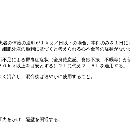
は患者の体液の過剰が１ｋｇ／日以下の場合、本剤のみを１日に
、細胞外液の過剰に基づくと考えられる心不全等の症状がない
析不足による尿毒症症状（全身倦怠感、食欲不振、不眠等）が
６０ｋｇ以上を目安とする）２Ｌに代え２．５Ｌを適用する。
よく混合し、混合後は速やかに使用すること。
圧力をかけ、隔壁を開通する。