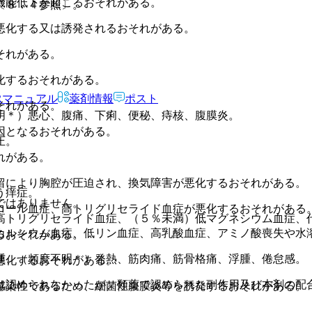
機能低下が起こるおそれがある。
〔８．４参照〕。
悪化する又は誘発されるおそれがある。
それがある。
化するおそれがある。
Rマニュアル
薬剤情報
ポスト
それがある。
明＊）悪心、腹痛、下痢、便秘、痔核、腹膜炎。
因となるおそれがある。
圧。
れがある。
留により胸腔が圧迫され、換気障害が悪化するおそれがある。
う痒症。
ではありません。
ロール血症、高トリグリセライド血症が悪化するおそれがある
高トリグリセライド血症、（５％未満）低マグネシウム血症、
カルシウム血症、低リン血症、高乳酸血症、アミノ酸喪失や水
るおそれがある。
腫、（頻度不明＊）発熱、筋肉痛、筋骨格痛、浮腫、倦怠感。
悪化するおそれがある。
は認められなかったが、類薬で認められた副作用及び本剤の配
感染性であるため、細菌性腹膜炎等を誘発するおそれがある。