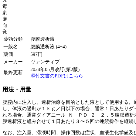
毒
劇
麻
向
覚
薬効分類
腹膜透析液
一般名
腹膜透析液 (4−4)
薬価
597
円
メーカー
ヴァンティブ
2024年05月改訂(第2版)
最終更新
添付文書のPDFはこちら
用法・用量
腹腔内に注入し、透析治療を目的とした液として使用する。
し、体液の過剰が１ｋｇ／日以下の場合、通常１日あたりダ
れる場合、通常ダイアニール−Ｎ ＰＤ−２ ２．５腹膜透析
膜透析液と組み合せて１日あたり３〜５回の連続操作を継続
なお、注入量、滞液時間、操作回数は症状、血液生化学値及