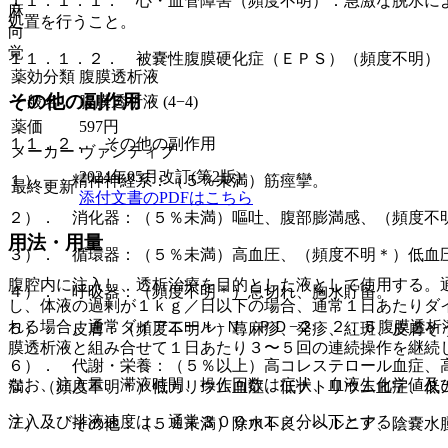
１１．１．１． 心・血管障害（頻度不明）：急激な脱水に
麻
処置を行うこと。
向
覚
１１．１．２． 被嚢性腹膜硬化症（ＥＰＳ）（頻度不明）
薬効分類
腹膜透析液
その他の副作用
一般名
腹膜透析液 (4−4)
薬価
597
円
１１．２． その他の副作用
メーカー
ヴァンティブ
2024年05月改訂(第2版)
１）． 精神神経系：（５％未満）筋痙攣。
最終更新
添付文書のPDFはこちら
２）． 消化器：（５％未満）嘔吐、腹部膨満感、（頻度不
用法・用量
３）． 循環器：（５％未満）高血圧、（頻度不明＊）低血
腹腔内に注入し、透析治療を目的とした液として使用する。
４）． 呼吸器：（頻度不明＊）息切れ、胸水貯留。
し、体液の過剰が１ｋｇ／日以下の場合、通常１日あたりダ
れる場合、通常ダイアニール−Ｎ ＰＤ−２ ２．５腹膜透析
５）． 皮膚：（頻度不明＊）蕁麻疹、発疹、紅斑、皮膚そ
膜透析液と組み合せて１日あたり３〜５回の連続操作を継続
６）． 代謝・栄養：（５％以上）高コレステロール血症、
なお、注入量、滞液時間、操作回数は症状、血液生化学値及
満、（頻度不明＊）低カリウム血症、低ナトリウム血症、低
注入及び排液速度は、通常３００ｍＬ／分以下とする。
７）． その他：（５％未満）除水不良、ヘルニア、陰嚢水