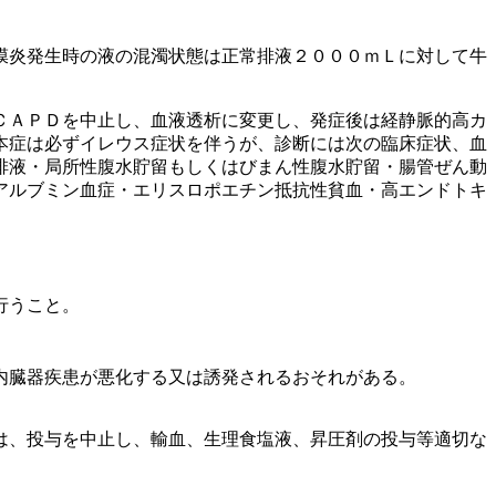
膜炎発生時の液の混濁状態は正常排液２０００ｍＬに対して牛
ＣＡＰＤを中止し、血液透析に変更し、発症後は経静脈的高カ
本症は必ずイレウス症状を伴うが、診断には次の臨床症状、血
排液・局所性腹水貯留もしくはびまん性腹水貯留・腸管ぜん動
アルブミン血症・エリスロポエチン抵抗性貧血・高エンドトキ
行うこと。
内臓器疾患が悪化する又は誘発されるおそれがある。
は、投与を中止し、輸血、生理食塩液、昇圧剤の投与等適切な