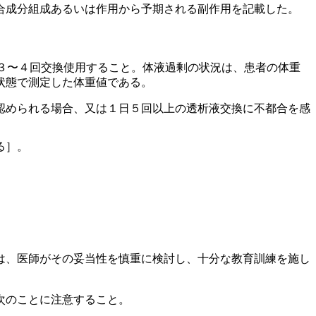
合成分組成あるいは作用から予期される副作用を記載した。
３〜４回交換使用すること。体液過剰の状況は、患者の体重
状態で測定した体重値である。
認められる場合、又は１日５回以上の透析液交換に不都合を感
。
る］。
は、医師がその妥当性を慎重に検討し、十分な教育訓練を施し
次のことに注意すること。