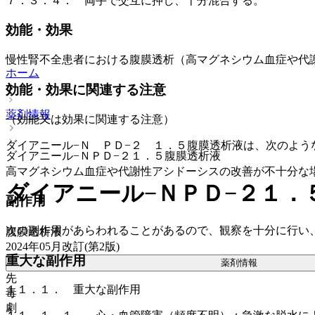
７．３．４． 両手で交互に押し、十分混合する。
効能・効果
慢性腎不全患者における腹膜透析（高マグネシウム血症や代
ホーム
効能・効果に関連する注意
薬剤情報
（効能又は効果に関連する注意）
ダイアニール−Ｎ ＰＤ−２ １．５腹膜透析液は、次のよう
ダイアニール−ＮＰＤ−２１．５腹膜透析液
高マグネシウム血症や代謝性アシドーシスの改善が不十分な
ダイアニール−ＮＰＤ−２１．
副作用
次の副作用があらわれることがあるので、観察を十分に行い
腹膜透析液
2024年05月改訂(第2版)
重大な副作用
薬剤情報
先
１１．１． 重大な副作用
毒
劇