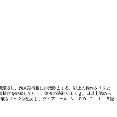
間滞液し、効果期待後に排液除去する。以上の操作を１回と
続操作を継続して行う。体液の過剰が１ｋｇ／日以上認めら
析液を１〜２回処方し、ダイアニール−Ｎ ＰＤ−２ １．５腹