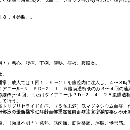
よる循環血液量減少、低血圧、ショック等があらわれた場合に
〔８．４参照〕。
明＊）悪心、腹痛、下痢、便秘、痔核、腹膜炎。
圧。
通常、成人では１回１．５〜２Ｌを腹腔内に注入し、４〜８時
イアニール−Ｎ ＰＤ−２ １．５腹膜透析液のみ３〜４回の連
液を１〜４回、またはダイアニールＰＤ−２ ４．２５腹膜透
う痒症。
して行う。
高トリグリセライド血症、（５％未満）低マグネシウム血症、
び体液の平衡異常、年齢、体重などにより適宜増減する。
カルシウム血症、低リン血症、高乳酸血症、アミノ酸喪失や水
腫、（頻度不明＊）発熱、筋肉痛、筋骨格痛、浮腫、倦怠感。