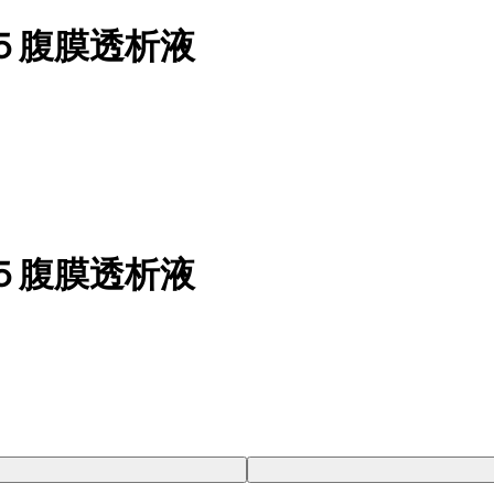
５腹膜透析液
５腹膜透析液