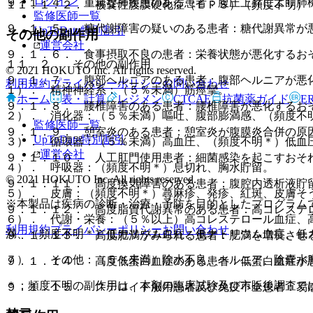
ログイン
９．１．４． 重篤な肺疾患のある患者：腹圧上昇により肺
１１．１．２． 被嚢性腹膜硬化症（ＥＰＳ）（頻度不明）
監修医師一覧
９．１．５． 糖代謝障害の疑いのある患者：糖代謝異常が
UpToDate特別割引
その他の副作用
運営会社
９．１．６． 食事摂取不良の患者：栄養状態が悪化するお
１１．２． その他の副作用
© 2021 HOKUTO Inc. All rights reserved.
９．１．７． 腹部ヘルニアのある患者：腹部ヘルニアが悪
利用規約
プライバシーポリシー
お問い合わせ
１）． 精神神経系：（５％未満）筋痙攣。
ホーム
表・計算
レジメン
CTCAE
抗菌薬ガイド
E
９．１．８． 腰椎障害のある患者：腰椎障害が悪化するお
２）． 消化器：（５％未満）嘔吐、腹部膨満感、（頻度不
監修医師一覧
９．１．９． 憩室炎のある患者：憩室炎が腹膜炎合併の原
UpToDate特別割引
３）． 循環器：（５％未満）高血圧、（頻度不明＊）低血
運営会社
９．１．１０． 人工肛門使用患者：細菌感染を起こすおそ
４）． 呼吸器：（頻度不明＊）息切れ、胸水貯留。
© 2021 HOKUTO Inc. All rights reserved.
９．１．１１． 高度換気障害のある患者：腹腔内透析液貯
５）． 皮膚：（頻度不明＊）蕁麻疹、発疹、紅斑、皮膚そ
※本製品は疾病の診断・治療・予防を目的としたプログラム
９．１．１２． 高度脂質代謝異常のある患者：高コレステ
６）． 代謝・栄養：（５％以上）高コレステロール血症、
利用規約
プライバシーポリシー
お問い合わせ
満、（頻度不明＊）低カリウム血症、低ナトリウム血症、低
９．１．１３． 高度肥満がみられる患者：肥満を増長させ
７）． その他：（５％未満）除水不良、ヘルニア、陰嚢水
９．１．１４． 高度低蛋白血症のある患者：低蛋白血症が
＊：頻度不明の副作用は、本剤の臨床試験及び市販後調査で
９．１．１５． ステロイド服用患者及び免疫不全患者：易