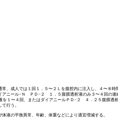
通常、成人では１回１．５〜２Ｌを腹腔内に注入し、４〜８時
イアニール−Ｎ ＰＤ−２ １．５腹膜透析液のみ３〜４回の連
液を１〜４回、またはダイアニールＰＤ−２ ４．２５腹膜透
して行う。
び体液の平衡異常、年齢、体重などにより適宜増減する。