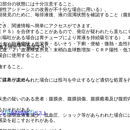
口部分の状態には十分注意すること。
謝性アシドーシスの改善が不十分な場合に用いる）。
期発見のために、毎排液後、液の混濁状態を確認すること（腹
）。
でき、関連情報へ簡単にアクセスができます。
ＥＰＳ）を合併することがあるので、発症が疑われたら直ちに
（嘔吐がある場合は胃チューブにより胃液を持続吸引する）、
［１）臨床症状：低栄養・るいそう・下痢・便秘・微熱・血性
な場合に使用すること。
報も併せてご確認下さい。
亢進、２）血液検査所見：末梢白血球数増加・ＣＲＰ陽性・低
場合に使用すること。
］。
施すること。
ではありません。
、異常が認められた場合には投与を中止するなど適切な処置を
疾患の疑いのある患者：腹膜炎、腹膜損傷、腹膜癒着及び腹腔
るおそれがある。
アル
薬剤情報
ポスト
よる循環血液量減少、低血圧、ショック等があらわれた場合に
感染を起こすおそれがある。