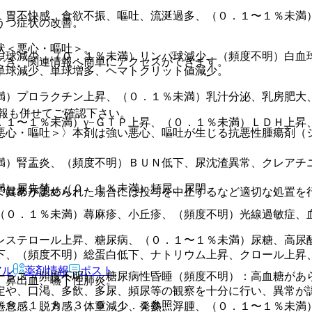
、胃不快感、食欲不振、嘔吐、流涎過多、（０．１〜１％未満
うつ症状の改善。
状＜悪心・嘔吐＞。
中球減少、（０．１％未満）リンパ球減少、（頻度不明）白血
でき、関連情報へ簡単にアクセスができます。
単球減少、単球増多、ヘマトクリット値減少。
満）プロラクチン上昇、（０．１％未満）乳汁分泌、乳房肥大
報も併せてご確認下さい。
．１〜１％未満）γ−ＧＴＰ上昇、（０．１％未満）ＬＤＨ上昇
悪心・嘔吐＞〉本剤は強い悪心、嘔吐が生じる抗悪性腫瘍剤（
満）腎盂炎、（頻度不明）ＢＵＮ低下、尿沈渣異常、クレアチ
満）尿失禁、（０．１％未満）頻尿、尿閉。
ではありません。
、異常が認められた場合には投与を中止するなど適切な処置を
（０．１％未満）蕁麻疹、小丘疹、（頻度不明）光線過敏症、
レステロール上昇、糖尿病、（０．１〜１％未満）尿糖、高尿
下、（頻度不明）総蛋白低下、ナトリウム上昇、クロール上昇
アル
薬剤情報
ポスト
ーシス（頻度不明）、糖尿病性昏睡（頻度不明）：高血糖があ
）鼻出血、嚥下性肺炎。
定や、口渇、多飲、多尿、頻尿等の観察を十分に行い、異常が
、８．１、８．３、９．１．１参照〕。
倦怠感、脱力感、体重減少、発熱、浮腫、（０．１〜１％未満