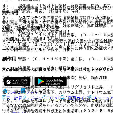
４）． 消化器：（１％以上）便秘、食欲亢進、口渇、嘔気
２）． 双極性障害における躁症状及び双極性障害における
出血、腹部膨満、胃炎、（頻度不明）膵炎。
薬剤情報
３）． シスプラチン等の抗悪性腫瘍剤投与に伴う消化器症
５）． 血液：（０．１〜１％未満）白血球減少、貧血、好
薬剤写真、用法用量、効能効果や後発品の情報が一度に参照
ヘモグロビン減少、血小板増多、好酸球減少、赤血球増多、
効能・効果に関連する注意
一般名、製品名どちらでも検索可能！
６）． 内分泌：（１％以上）月経異常、（０．１〜１％未
（効能又は効果に関連する注意）
※ ご使用いただく際に、必ず最新の添付文書および安全性情
７）． 肝臓：（１％以上）ＡＬＴ上昇、ＡＳＴ上昇、（０
〈抗悪性腫瘍剤＜シスプラチン等＞投与に伴う消化器症状＜
ーゲン陽性、総ビリルビン低下、肝炎。
副作用
８）． 腎臓：（０．１〜１％未満）蛋白尿、（０．１％未
９）． 泌尿器：（１％以上）排尿障害、（０．１〜１％未
※本製品は疾病の診断・治療・予防を目的としたプログラム
次の副作用があらわれることがあるので、観察を十分に行い
１０）． 過敏症：（０．１〜１％未満）発疹、顔面浮腫、
重大な副作用
１１）． 代謝異常：（１％以上）トリグリセリド上昇、コ
１１．１． 重大な副作用
低下、脱水症、カリウム低下、カリウム上昇、ナトリウム低
ホーム
ノート
表・計算
レジメン
CTCAE
抗菌薬ガイド
ERマニュ
１１．１．１． 高血糖（０．９％）、糖尿病性ケトアシド
１２）． 呼吸器：（０．１〜１％未満）鼻閉、（頻度不明
至るなどの致命的経過をたどることがあるので、血糖値の測
新規登録
行うなど、適切な処置を行うこと〔１．１、１．２、２．５
１３）． その他：（１％以上）体重増加（２０．１％）、