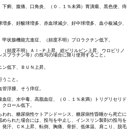
）下痢、腹痛、口角炎、（０．１％未満）胃潰瘍、黒色便、痔
球増多、好酸球増多、赤血球減少、好中球増多、血小板減少、
、甲状腺機能亢進症、（頻度不明）プロラクチン低下。
、（頻度不明）Ａｌ−Ｐ上昇、総ビリルビン上昇、ウロビリノ
シスプラチン等）の投与の場合に限り使用すること。
ニン低下、ＢＵＮ上昇。
行うこと。
血管浮腫、そう痒症。
酸血症、水中毒、高脂血症、（０．１％未満）トリグリセリド
、クロール低下。
らわれ、糖尿病性ケトアシドーシス、糖尿病性昏睡から死亡に
認められた場合には、投与を中止し、インスリン製剤の投与を
）発汗、ＣＫ上昇、転倒、胸痛、骨折、低体温、肩こり、脱毛