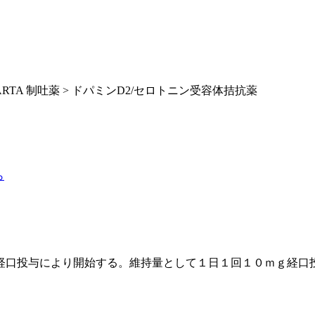
ARTA 制吐薬 > ドパミンD2/セロトニン受容体拮抗薬
ら
経口投与により開始する。維持量として１日１回１０ｍｇ経口