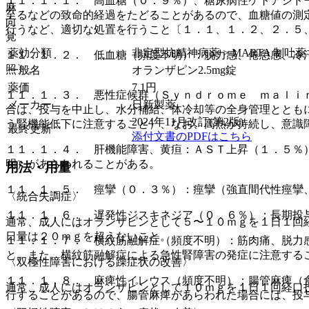
１１．１．１． 高血糖（０．９％）、糖尿病性ケトアシド
麻
至るなどの致命的経過をたどることがあるので、血糖値の測
向
行うなど、適切な処置を行うこと〔１．１、１．２、２．５
覚
薬効分類
非定型抗精神病薬 > MARTA 制吐
１１．１．２． 低血糖（頻度不明）：脱力感、倦怠感、冷
照〕。
一般名
オランザピン2.5mg錠
薬価
7.1
円
１１．１．３． 悪性症候群（Ｓｙｎｄｒｏｍｅ ｍａｌｉ
メーカー
日新製薬
合は、投与を中止し、水分補給、体冷却等の全身管理ととも
2024年11月改訂(第2版)
う腎機能低下に注意すること）、なお、高熱が持続し、意識
最終更新
添付文書のPDFはこちら
１１．１．４． 肝機能障害、黄疸：ＡＳＴ上昇（１．５％
明）があらわれることがある。
用法・用量
１１．１．５． 痙攣（０．３％）：痙攣（強直間代性痙攣
〈統合失調症〉
１１．１．６． 遅発性ジスキネジア（０．６％）：長期投
通常、成人にはオランザピンとして５〜１０ｍｇを１日１回
日量は２０ｍｇを超えないこと。
１１．１．７． 横紋筋融解症（頻度不明）：筋肉痛、脱力
と。また、横紋筋融解症による急性腎障害の発症に注意する
〈双極性障害における躁症状の改善〉
１１．１．８． 麻痺性イレウス（頻度不明）：腸管麻痺（
通常、成人にはオランザピンとして１０ｍｇを１日１回経口
行することがあるので、腸管麻痺があらわれた場合には、投