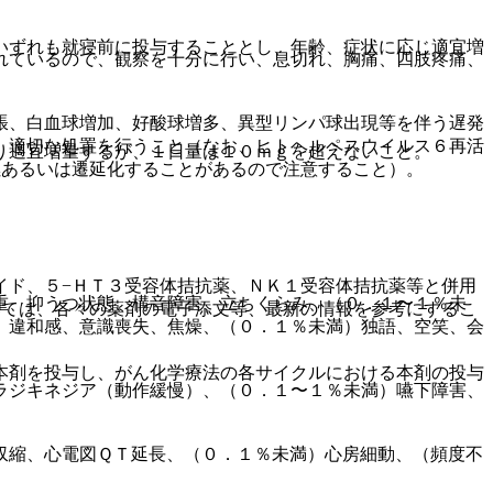
いずれも就寝前に投与することとし、年齢、症状に応じ適宜増
れているので、観察を十分に行い、息切れ、胸痛、四肢疼痛、
脹、白血球増加、好酸球増多、異型リンパ球出現等を伴う遅発
、適切な処置を行うこと（なお、ヒトヘルペスウイルス６再活
り適宜増量するが、１日量は１０ｍｇを超えないこと。
燃あるいは遷延化することがあるので注意すること）。
イド、５−ＨＴ３受容体拮抗薬、ＮＫ１受容体拮抗薬等と併用
重、抑うつ状態、構音障害、立ちくらみ、（０．１〜１％未
いては、各々の薬剤の電子添文等、最新の情報を参考にするこ
、違和感、意識喪失、焦燥、（０．１％未満）独語、空笑、会
本剤を投与し、がん化学療法の各サイクルにおける本剤の投与
ラジキネジア（動作緩慢）、（０．１〜１％未満）嚥下障害、
収縮、心電図ＱＴ延長、（０．１％未満）心房細動、（頻度不