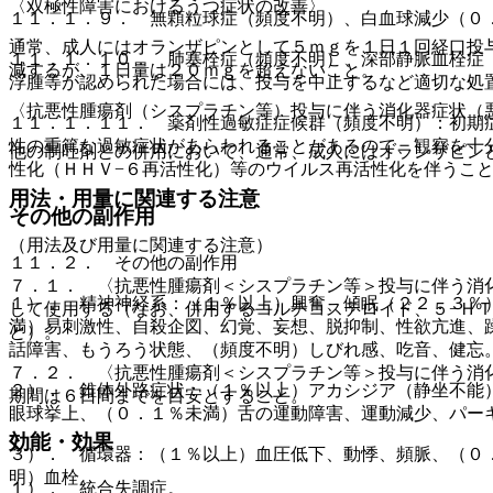
〈双極性障害におけるうつ症状の改善〉
１１．１．９． 無顆粒球症（頻度不明）、白血球減少（０
通常、成人にはオランザピンとして５ｍｇを１日１回経口投
１１．１．１０． 肺塞栓症（頻度不明）、深部静脈血栓症
減するが、１日量は２０ｍｇを超えないこと。
浮腫等が認められた場合には、投与を中止するなど適切な処
〈抗悪性腫瘍剤（シスプラチン等）投与に伴う消化器症状（
１１．１．１１． 薬剤性過敏症症候群（頻度不明）：初期
性の重篤な過敏症状があらわれることがあるので、観察を十
他の制吐剤との併用において、通常、成人にはオランザピン
性化（ＨＨＶ−６再活性化）等のウイルス再活性化を伴うこ
用法・用量に関連する注意
その他の副作用
（用法及び用量に関連する注意）
１１．２． その他の副作用
７．１． 〈抗悪性腫瘍剤＜シスプラチン等＞投与に伴う消
１）． 精神神経系：（１％以上）興奮、傾眠（２２．３％
して使用する（なお、併用するコルチコステロイド、５−Ｈ
満）易刺激性、自殺企図、幻覚、妄想、脱抑制、性欲亢進、
と）。
話障害、もうろう状態、（頻度不明）しびれ感、吃音、健忘
７．２． 〈抗悪性腫瘍剤＜シスプラチン等＞投与に伴う消
２）． 錐体外路症状：（１％以上）アカシジア（静坐不能
期間は６日間までを目安とすること。
眼球挙上、（０．１％未満）舌の運動障害、運動減少、パー
効能・効果
３）． 循環器：（１％以上）血圧低下、動悸、頻脈、（０
明）血栓。
１）． 統合失調症。