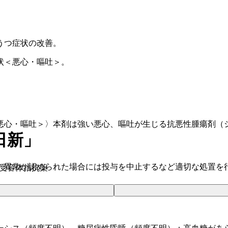
うつ症状の改善。
状＜悪心・嘔吐＞。
悪心・嘔吐＞〉本剤は強い悪心、嘔吐が生じる抗悪性腫瘍剤（
日新」
、異常が認められた場合には投与を中止するなど適切な処置を
ニン受容体拮抗薬