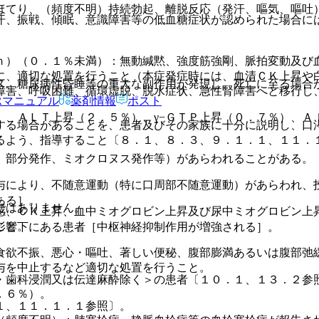
ほてり、（頻度不明）持続勃起、離脱反応（発汗、嘔気、嘔吐
汗、振戦、傾眠、意識障害等の低血糖症状が認められた場合に
ｎ）（０．１％未満）：無動緘黙、強度筋強剛、脈拍変動及び
に、適切な処置を行うこと（本症発症時には、血清ＣＫ上昇や
ス、糖尿病性昏睡等の重大な副作用が発現し、死亡に至る場合
障害、呼吸困難、循環虚脱、脱水症状、急性腎障害へと移行し
Rマニュアル
薬剤情報
ポスト
）、ＡＬＴ上昇（２．５％）、γ−ＧＴＰ上昇（０．７％）、Ａ
する場合があることを、患者及びその家族に十分に説明し、口
るよう、指導すること〔８．１、８．３、９．１．１、１１．
、部分発作、ミオクロヌス発作等）があらわれることがある。
与により、不随意運動（特に口周部不随意運動）があらわれ、
ある］。
ではありません。
感、ＣＫ上昇、血中ミオグロビン上昇及び尿中ミオグロビン上
こと。
影響下にある患者［中枢神経抑制作用が増強される］。
食欲不振、悪心・嘔吐、著しい便秘、腹部膨満あるいは腹部弛
与を中止するなど適切な処置を行うこと。
・歯科浸潤又は伝達麻酔除く＞の患者〔１０．１、１３．２参
．６％）。
１、１１．１．１参照〕。