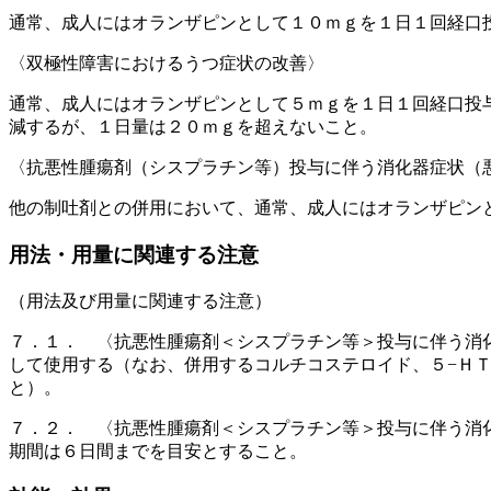
通常、成人にはオランザピンとして１０ｍｇを１日１回経口
〈双極性障害におけるうつ症状の改善〉
通常、成人にはオランザピンとして５ｍｇを１日１回経口投
減するが、１日量は２０ｍｇを超えないこと。
〈抗悪性腫瘍剤（シスプラチン等）投与に伴う消化器症状（
他の制吐剤との併用において、通常、成人にはオランザピン
用法・用量に関連する注意
（用法及び用量に関連する注意）
７．１． 〈抗悪性腫瘍剤＜シスプラチン等＞投与に伴う消
して使用する（なお、併用するコルチコステロイド、５−Ｈ
と）。
７．２． 〈抗悪性腫瘍剤＜シスプラチン等＞投与に伴う消
期間は６日間までを目安とすること。