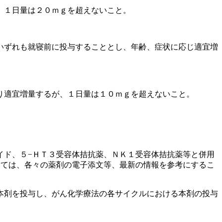
、１日量は２０ｍｇを超えないこと。
いずれも就寝前に投与することとし、年齢、症状に応じ適宜増
り適宜増量するが、１日量は１０ｍｇを超えないこと。
イド、５−ＨＴ３受容体拮抗薬、ＮＫ１受容体拮抗薬等と併用
いては、各々の薬剤の電子添文等、最新の情報を参考にするこ
本剤を投与し、がん化学療法の各サイクルにおける本剤の投与