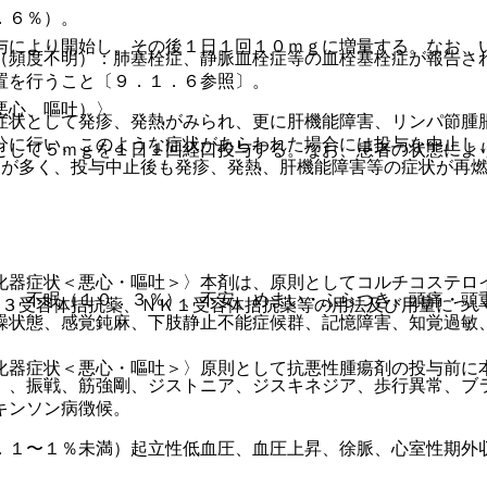
．６％）。
与により開始し、その後１日１回１０ｍｇに増量する。なお、
（頻度不明）：肺塞栓症、静脈血栓症等の血栓塞栓症が報告さ
置を行うこと〔９．１．６参照〕。
悪心、嘔吐）〉
症状として発疹、発熱がみられ、更に肝機能障害、リンパ節腫
分に行い、このような症状があらわれた場合には投与を中止し
として５ｍｇを１日１回経口投与する。なお、患者の状態によ
とが多く、投与中止後も発疹、発熱、肝機能障害等の症状が再
化器症状＜悪心・嘔吐＞〉本剤は、原則としてコルチコステロ
）、不眠（１０．３％）、不安、めまい・ふらつき、頭痛・頭
Ｔ３受容体拮抗薬、ＮＫ１受容体拮抗薬等の用法及び用量につ
躁状態、感覚鈍麻、下肢静止不能症候群、記憶障害、知覚過敏
。
化器症状＜悪心・嘔吐＞〉原則として抗悪性腫瘍剤の投与前に
）、振戦、筋強剛、ジストニア、ジスキネジア、歩行異常、ブ
キンソン病徴候。
．１〜１％未満）起立性低血圧、血圧上昇、徐脈、心室性期外