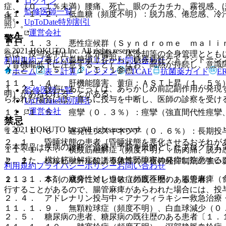
ログイン
症、（０．１％未満）腰痛、死亡、眼のチカチカ、霧視感、
監修医師一覧
１１．１．２． 低血糖（頻度不明）：脱力感、倦怠感、冷
痛。
UpToDate特別割引
照〕。
運営会社
警告
１１．１．３． 悪性症候群（Ｓｙｎｄｒｏｍｅ ｍａｌｉ
© 2021 HOKUTO Inc. All rights reserved.
合は、投与を中止し、水分補給、体冷却等の全身管理ととも
１．１． 著しい血糖値上昇から、糖尿病性ケトアシドーシ
利用規約
プライバシーポリシー
お問い合わせ
う腎機能低下に注意すること）、なお、高熱が持続し、意識
うこと〔２．５、１１．１．１参照〕。
ホーム
表・計算
レジメン
CTCAE
抗菌薬ガイド
E
１１．１．４． 肝機能障害、黄疸：ＡＳＴ上昇（１．５％
１．２． 投与にあたっては、あらかじめ前記副作用が発現
監修医師一覧
明）があらわれることがある。
らわれた場合には、直ちに投与を中断し、医師の診察を受け
UpToDate特別割引
運営会社
１１．１．５． 痙攣（０．３％）：痙攣（強直間代性痙攣
禁忌
© 2021 HOKUTO Inc. All rights reserved.
１１．１．６． 遅発性ジスキネジア（０．６％）：長期投
２．１． 昏睡状態の患者［昏睡状態を悪化させるおそれが
※本製品は疾病の診断・治療・予防を目的としたプログラム
１１．１．７． 横紋筋融解症（頻度不明）：筋肉痛、脱力
と。また、横紋筋融解症による急性腎障害の発症に注意する
２．２． バルビツール酸誘導体等の中枢神経抑制剤の強い
利用規約
プライバシーポリシー
お問い合わせ
１１．１．８． 麻痺性イレウス（頻度不明）：腸管麻痺（
２．３． 本剤の成分に対し過敏症の既往歴のある患者。
行することがあるので、腸管麻痺があらわれた場合には、投
２．４． アドレナリン投与中＜アナフィラキシー救急治療
１１．１．９． 無顆粒球症（頻度不明）、白血球減少（０
２．５． 糖尿病の患者、糖尿病の既往歴のある患者〔１．