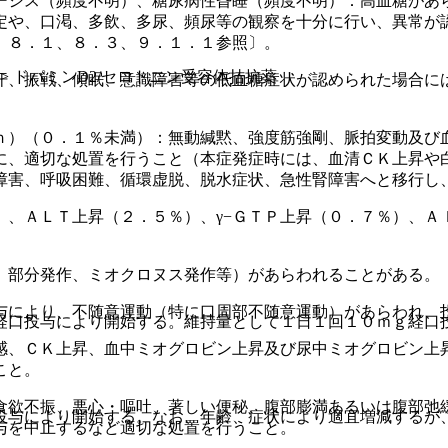
ーシス（頻度不明）、糖尿病性昏睡（頻度不明）：高血糖があ
定や、口渇、多飲、多尿、頻尿等の観察を十分に行い、異常が
、８．１、８．３、９．１．１参照〕。
薬 > ドパミンD2/セロトニン受容体拮抗薬
汗、振戦、傾眠、意識障害等の低血糖症状が認められた場合に
ｎ）（０．１％未満）：無動緘黙、強度筋強剛、脈拍変動及び
に、適切な処置を行うこと（本症発症時には、血清ＣＫ上昇や
障害、呼吸困難、循環虚脱、脱水症状、急性腎障害へと移行し
）、ＡＬＴ上昇（２．５％）、γ−ＧＴＰ上昇（０．７％）、Ａ
、部分発作、ミオクロヌス発作等）があらわれることがある。
与により、不随意運動（特に口周部不随意運動）があらわれ、
経口投与により開始する。維持量として１日１回１０ｍｇ経口
感、ＣＫ上昇、血中ミオグロビン上昇及び尿中ミオグロビン上
こと。
食欲不振、悪心・嘔吐、著しい便秘、腹部膨満あるいは腹部弛
投与により開始する。なお、年齢、症状により適宜増減するが
与を中止するなど適切な処置を行うこと。