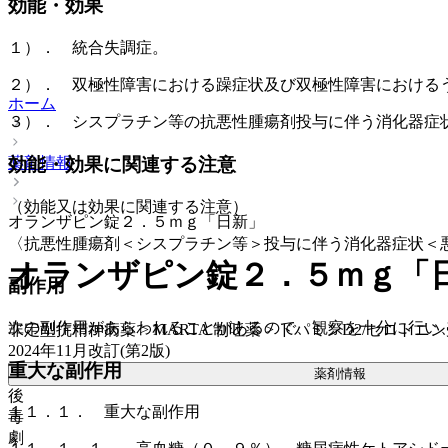
効能・効果
１）． 統合失調症。
２）． 双極性障害における躁症状及び双極性障害における
ホーム
３）． シスプラチン等の抗悪性腫瘍剤投与に伴う消化器症
薬剤情報
効能・効果に関連する注意
（効能又は効果に関連する注意）
オランザピン錠２．５ｍｇ「日新」
〈抗悪性腫瘍剤＜シスプラチン等＞投与に伴う消化器症状＜
オランザピン錠２．５ｍｇ「
副作用
次の副作用があらわれることがあるので、観察を十分に行い
非定型抗精神病薬 > MARTA 制吐薬 > ドパミンD2/セロト
2024年11月改訂(第2版)
重大な副作用
薬剤情報
後
１１．１． 重大な副作用
毒
劇