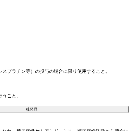
シスプラチン等）の投与の場合に限り使用すること。
行うこと。
後発品