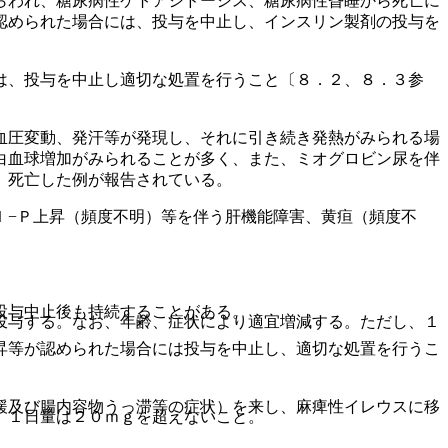
らわれ、糖尿病性ケトアシドーシス、糖尿病性昏睡から死亡に
認められた場合には、投与を中止し、インスリン製剤の投与を
は、投与を中止し適切な処置を行うこと〔８．２、８．３参
血圧変動、発汗等が発現し、それに引き続き発熱がみられる場
白血球増加がみられることが多く、また、ミオグロビン尿を伴
、死亡した例が報告されている。
ｌ−Ｐ上昇（頻度不明）等を伴う肝機能障害、黄疸（頻度不
投与中止後も持続することがある。
投与する。なお、年齢、症状により適宜増減する。ただし、１
昇等が認められた場合には投与を中止し、適切な処置を行うこ
緩及び腸内容物うっ滞等の症状）を来し、麻痺性イレウスに移
、１日量は２０ｍｇを超えないこと。