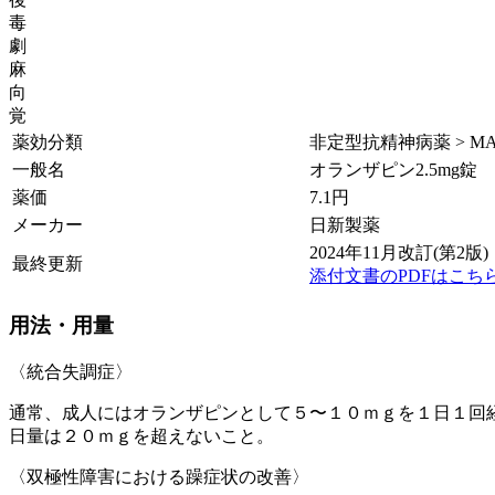
毒
劇
麻
向
覚
薬効分類
非定型抗精神病薬 > M
一般名
オランザピン2.5mg錠
薬価
7.1
円
メーカー
日新製薬
2024年11月改訂(第2版)
最終更新
添付文書のPDFはこち
用法・用量
〈統合失調症〉
通常、成人にはオランザピンとして５〜１０ｍｇを１日１回
日量は２０ｍｇを超えないこと。
〈双極性障害における躁症状の改善〉