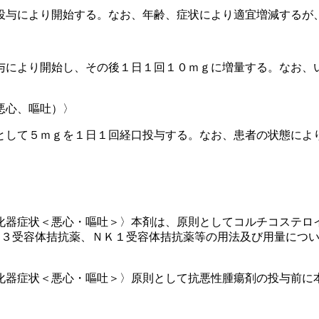
投与により開始する。なお、年齢、症状により適宜増減するが
与により開始し、その後１日１回１０ｍｇに増量する。なお、
悪心、嘔吐）〉
として５ｍｇを１日１回経口投与する。なお、患者の状態によ
化器症状＜悪心・嘔吐＞〉本剤は、原則としてコルチコステロ
Ｔ３受容体拮抗薬、ＮＫ１受容体拮抗薬等の用法及び用量につ
化器症状＜悪心・嘔吐＞〉原則として抗悪性腫瘍剤の投与前に