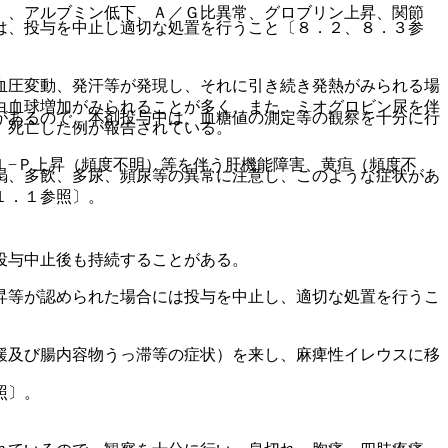
）、アルブミン低下、Ａ／Ｇ比異常、グロブリン上昇、関節
は、投与を中止し適切な処置を行うこと〔８．２、８．３参
血圧変動、発汗等が発現し、それに引き続き発熱がみられる場
白血球増加がみられることが多く、また、ミオグロビン尿を伴
があるので、本剤投与中は、血糖値の測定等の観察を十分に行
、死亡した例が報告されている。
ｌ−Ｐ上昇（頻度不明）等を伴う肝機能障害、黄疸（頻度不
渇、多飲、多尿、頻尿等の異常に注意し、このような症状があ
１．１参照〕。
投与中止後も持続することがある。
昇等が認められた場合には投与を中止し、適切な処置を行うこ
緩及び腸内容物うっ滞等の症状）を来し、麻痺性イレウスに移
照〕。