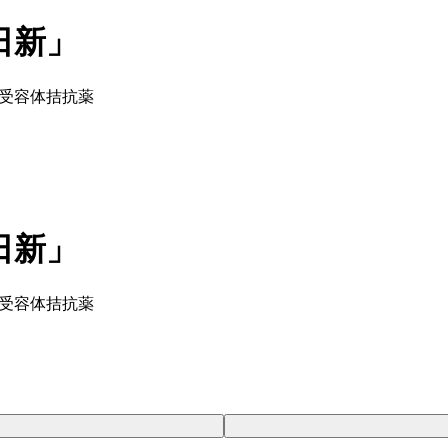
日新」
ニン受容体拮抗薬
日新」
ニン受容体拮抗薬