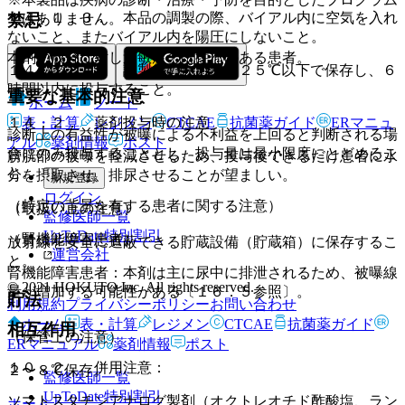
１４．１．３． 本品の調製の際、バイアル内に空気を入れ
禁忌
ではありません。
ないこと、またバイアル内を陽圧にしないこと。
本剤の成分に対し過敏症の既往歴のある患者。
１４．１．４． 調製後の注射液は２５℃以下で保存し、６
時間以内に投与すること。
重要な基本的注意
ホーム
ノート
表・計算
レジメン
CTCAE
抗菌薬ガイド
ERマニュ
１４．２． 薬剤投与時の注意
診断上の有益性が被曝による不利益を上回ると判断される場
アル
薬剤情報
ポスト
合にのみ投与することとし、投与量は最小限度にとどめるこ
膀胱部の被曝を軽減させるため、投与後できるだけ患者に水
と。
分を摂取させ、排尿させることが望ましい。
新規登録
ログイン
（特定の背景を有する患者に関する注意）
（取扱い上の注意）
監修医師一覧
UpToDate特別割引
（腎機能障害患者）
放射線を安全に遮蔽できる貯蔵設備（貯蔵箱）に保存するこ
運営会社
と。
腎機能障害患者：本剤は主に尿中に排泄されるため、被曝線
© 2021 HOKUTO Inc. All rights reserved.
量が増加する可能性がある〔１６．５参照〕。
貯法
利用規約
プライバシーポリシー
お問い合わせ
ホーム
表・計算
レジメン
CTCAE
抗菌薬ガイド
相互作用
（保管上の注意）
ERマニュアル
薬剤情報
ポスト
１０．２． 併用注意：
２〜８℃保存。
監修医師一覧
UpToDate特別割引
ソマトスタチンアナログ製剤（オクトレオチド酢酸塩、ラン
ホーム