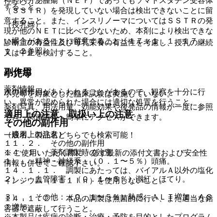
神経内分泌腫瘍（ＮＥＴ）であってもソマトスタチン受容体
すること。
（ＳＳＴＲ）を発現していない場合は検出できないことに留
意すること。また、インスリノーマについてはＳＳＴＲの発
（授乳婦）
現が他のＮＥＴに比べて少ないため、本剤により検出できな
い場合があることに留意すること〔１７．１．１、１７．
診断上の有益性及び母乳栄養の有益性を考慮し、授乳の継続
１．２参照〕。
又は中止を検討すること。
副作用
小児等
薬剤情報
次の副作用があらわれることがあるので、観察を十分に行
小児等を対象とした臨床試験は実施していない。
い、異常が認められた場合には適切な処置を行うこと。
薬剤写真、用法用量、効能効果や後発品の情報が一度に参照
適用上の注意、取扱い上の注意
でき、関連情報へ簡単にアクセスができます。
その他の副作用
（適用上の注意）
一般名、製品名どちらでも検索可能！
１１．２． その他の副作用
１４．１． 薬剤調製時の注意
※ ご使用いただく際に、必ず最新の添付文書および安全性
１）． 精神・神経系：（０．１〜５％）頭痛。
情報も併せてご確認下さい。
１４．１．１． 調製にあたっては、バイアルＡ以外の塩化
２）． 血管障害：（０．１〜５％）潮紅、ほてり。
インジウム（１１１Ｉｎ）を使用しないこと。
３）． その他：（０．１〜５％）熱感、ＡＬＴ増加、ＡＳ
１４．１．２． 本品の調製は無菌的に行い、また適当な鉛
Ｔ増加。
容器で遮蔽して行うこと。
※本製品は疾病の診断・治療・予防を目的としたプログラム