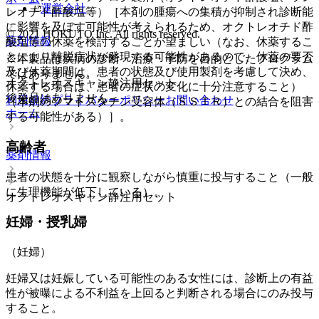
運営会社
レオチド酢酸塩等）［本剤の腫瘍への集積が抑制され診断能
に影響を及ぼす可能性が考えられるため、オクトレオチド酢
© 2021 HOKUTO Inc. All rights reserved.
薬剤情報
酸塩等の休薬を検討することが望ましい（なお、休薬するこ
とにより離脱症状が発現する可能性があるので、休薬の要否
※本製品は疾病の診断・治療・予防を目的としたプログラム
及び休薬期間は、患者の状態及び使用製剤を考慮して決め、
ではありません。
オクトレオスキャン静注用セット
休薬する場合は、患者の症状の変化に十分注意すること）
後発品はありません
利用規約
プライバシーポリシー
お問い合わせ
（本剤のソマトスタチン受容体（ＳＳＴＲ）との結合を阻害
ホーム
する可能性がある）］。
高齢者
薬剤情報
患者の状態を十分に観察しながら慎重に投与すること（一般
に生理機能が低下している）。
オクトレオスキャン静注用セット
妊婦・授乳婦
（妊婦）
妊婦又は妊娠している可能性のある女性には、診断上の有益
性が被曝による不利益を上回ると判断される場合にのみ投与
すること。