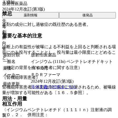
Ｔ増加。
放射性医薬品
2024年12月改訂(第3版)
禁忌
薬剤情報
後発品
先
本剤の成分に対し過敏症の既往歴のある患者。
毒
劇
重要な基本的注意
麻
向
診断上の有益性が被曝による不利益を上回ると判断される場
覚
合にのみ投与することとし、投与量は最小限度にとどめるこ
薬効分類
放射性医薬品
と。
一般名
インジウム (111In) ペンテトレオチドキット
（特定の背景を有する患者に関する注意）
薬価
117602
円
メーカー
ＰＤＲファーマ
（腎機能障害患者）
2024年12月改訂(第3版)
最終更新
添付文書のPDFはこちら
腎機能障害患者：本剤は主に尿中に排泄されるため、被曝線
量が増加する可能性がある〔１６．５参照〕。
用法・用量
相互作用
〈インジウムペンテトレオチド（１１１Ｉｎ）注射液の調
１０．２． 併用注意：
製〉