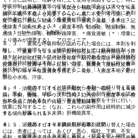
呼吸抑制、意識障害等の症状がみられた場合には速やかに主
２）． 精神神経系：（１％以上）傾眠、めまい、（１％未
治医に連絡するよう指導すること。また、本剤使用中に本剤
満）不眠、不穏、せん妄、いらいら感、不安、うつ病、幻
が他者に付着しないよう患者等に指導すること〔１４．１．
覚、健忘、錯乱、頭痛、味覚異常、振戦、激越、多幸症、記
３、１４．１．６、１４．２．１−１４．２．９、１４．
憶障害、回転性めまい、（頻度不明）錯感覚、感覚鈍麻、無
３．１−１４．３．３参照〕。
感情、注意力障害、錐体外路障害、＊痛覚過敏［＊：増量に
より痛みが増悪する］、アロディニア。
８．３． 重篤な呼吸抑制が認められた場合には、本剤を剥
離し、呼吸管理を行う（呼吸抑制に対しては麻薬拮抗剤（ナ
３）． 皮膚：（１％未満）貼付部位反応（貼付部位そう痒
ロキソン、レバロルファン等）が有効であるが、麻薬拮抗剤
感、貼付部位紅斑、貼付部位発疹、貼付部位湿疹、貼付部位
の作用持続時間は本剤より短いので、観察を十分に行い麻薬
皮膚炎）、皮膚そう痒、紅斑、湿疹、皮膚炎（接触性皮膚
拮抗剤の繰り返し投与を考慮すること）〔１１．１．２参
炎、アレルギー性皮膚炎を含む）、発疹、（頻度不明）貼付
照〕。
部位小水疱、汗疹。
８．４． 他のオピオイド鎮痛剤から本剤への切り替え直後
４）． 消化器：（１％以上）嘔気、便秘、嘔吐、（１％未
に、悪心、嘔吐、傾眠、浮動性めまい等の副作用が多く認め
満）下痢、腹痛、イレウス、口渇、口内炎、（頻度不明）胃
られることがあるため、切り替え時には観察を十分に行い、
部不快感、消化不良、痔核、食道運動障害。
慎重に投与すること（なお、これらの副作用は経時的に減少
５）． 肝臓：（１％未満）肝機能異常。
する傾向がみられる）。
６）． 泌尿器：（１％未満）排尿困難、尿閉。
８．５． 他のオピオイド鎮痛剤から本剤に切り替えた場合
には、患者によっては、あくび、悪心、嘔吐、下痢、不安、
７）． 眼障害：（１％未満）霧視、（頻度不明）縮瞳、結
振戦、悪寒等の退薬症候があらわれることがあるので、患者