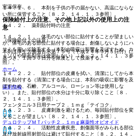
室温保存。
１４．１．６． 本剤を子供の手の届かない、高温にならな
い所に保管すること〔８．２、１４．１．３参照〕。
保険給付上の注意、その他上記以外の使用上の注
１４．２． 薬剤貼付時の注意
意
１４．２．１． 体毛のない部位に貼付することが望ましい
（保険給付上の注意）
が、体毛のある部位に貼付する場合は、創傷しないようにハ
サミを用いて除毛する（本剤の吸収に影響を及ぼすため、カ
本剤は厚生労働省告示第７５号（平成２４年３月５日付）に
ミソリや除毛剤等は使用しない）〔８．２、１４．１．３参
基づき、１回３０日分を限度として投薬する。
照〕。
ホーム
１４．２．２． 貼付部位の皮膚を拭い、清潔にしてから本
剤を貼付する（清潔にする場合には、本剤の吸収に影響を及
ぼすため、石鹸、アルコール、ローション等は使用しな
薬剤情報
い）。また、貼付部位の水分は十分に取り除くこと〔８．
２、１４．１．３参照〕。
フェンタニル３日用テープ２．１ｍｇ「テイコク」
１４．２．３． 皮膚刺激を避けるため、毎回貼付部位を変
えることが望ましい〔８．２、１４．１．３参照〕。
デュロテップＭＴパッチ２．１ｍｇ
麻薬性オピオイド
１４．２．４． 活動性皮膚疾患、創傷面等がみられる部位
及び放射線照射部位は避けて貼付すること〔８．２、１４．