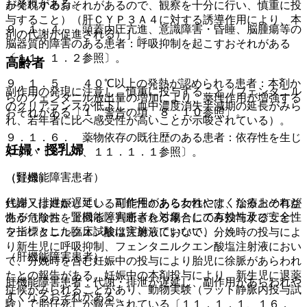
おそれがある。
が発現するおそれがあるので、観察を十分に行い、慎重に投
与すること）（肝ＣＹＰ３Ａ４に対する誘導作用により、本
９．１．４． 頭蓋内圧亢進、意識障害・昏睡、脳腫瘍等の
剤の代謝が促進される）］。
脳器質的障害のある患者：呼吸抑制を起こすおそれがある
〔１１．１．２参照〕。
高齢者
９．１．５． ４０℃以上の発熱が認められる患者：本剤か
副作用の発現に注意し、慎重に投与すること（フェンタニル
らのフェンタニル放出量の増加により、薬理作用が増強する
のクリアランスが低下し、血中濃度消失半減期の延長がみら
おそれがある〔１．警告の項、８．１０参照〕。
れ、若年者に比べ感受性が高いことが示唆されている）。
９．１．６． 薬物依存の既往歴のある患者：依存性を生じ
妊婦・授乳婦
やすい〔８．７、１１．１．１参照〕。
（腎機能障害患者）
（妊婦）
代謝・排泄が遅延し、副作用があらわれやすくなるおそれが
妊婦又は妊娠している可能性のある女性には、治療上の有益
ある（なお、腎機能障害患者を対象として有効性及び安全性
性が危険性を上回ると判断される場合にのみ投与すること。
を指標とした臨床試験は実施していない）。
フェンタニルクエン酸塩注射液において、分娩時の投与によ
り新生児に呼吸抑制、フェンタニルクエン酸塩注射液におい
（肝機能障害患者）
て、分娩時を含む妊娠中の投与により胎児に徐脈があらわれ
たとの報告がある。妊娠中の本剤投与により、新生児に退薬
肝機能障害患者：代謝・排泄が遅延し、副作用があらわれや
症候がみられることがあり、動物実験（ラット静脈内投与試
すくなるおそれがある。
験）で胎仔死亡が報告されている〔１１．１．１、１６．