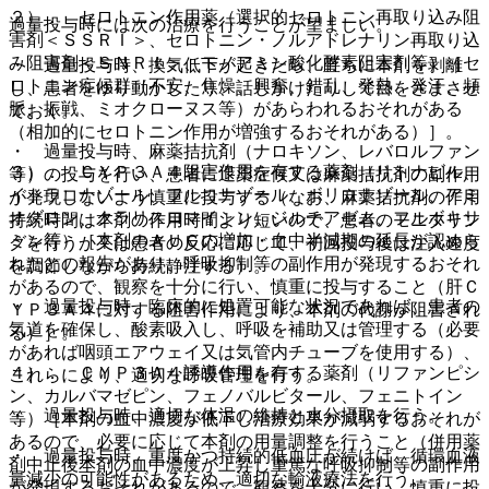
２）． セロトニン作用薬（選択的セロトニン再取り込み阻
過量投与時には次の治療を行うことが望ましい。
害剤＜ＳＳＲＩ＞、セロトニン・ノルアドレナリン再取り込
み阻害剤＜ＳＮＲＩ＞、モノアミン酸化酵素阻害剤等）［セ
・ 過量投与時、換気低下が起きたら、直ちに本剤を剥離
ロトニン症候群（不安、焦燥、興奮、錯乱、発熱、発汗、頻
し、患者をゆり動かしたり、話しかけたりして目をさまさせ
脈、振戦、ミオクローヌス等）があらわれるおそれがある
ておく。
（相加的にセロトニン作用が増強するおそれがある）］。
・ 過量投与時、麻薬拮抗剤（ナロキソン、レバロルファン
３）． ＣＹＰ３Ａ４阻害作用を有する薬剤（リトナビル、
等）の投与を行い、患者に退薬症候又は麻薬拮抗剤の副作用
イトラコナゾール、フルコナゾール、ボリコナゾール、アミ
が発現しないよう慎重に投与する（なお、麻薬拮抗剤の作用
オダロン、クラリスロマイシン、ジルチアゼム、フルボキサ
持続時間は本剤の作用時間より短いので、患者のモニタリン
ミン等）［本剤のＡＵＣの増加・血中半減期の延長が認めら
グを行うか又は患者の反応に応じて、初回投与後は注入速度
れたとの報告があり、呼吸抑制等の副作用が発現するおそれ
を調節しながら持続静注する）。
があるので、観察を十分に行い、慎重に投与すること（肝Ｃ
・ 過量投与時、臨床的に処置可能な状況であれば、患者の
ＹＰ３Ａ４に対する阻害作用により、本剤の代謝が阻害され
気道を確保し、酸素吸入し、呼吸を補助又は管理する（必要
る）］。
があれば咽頭エアウェイ又は気管内チューブを使用する）、
４）． ＣＹＰ３Ａ４誘導作用を有する薬剤（リファンピシ
これらにより、適切な呼吸管理を行う。
ン、カルバマゼピン、フェノバルビタール、フェニトイン
・ 過量投与時、適切な体温の維持と水分摂取を行う。
等）［本剤の血中濃度が低下し治療効果が減弱するおそれが
あるので、必要に応じて本剤の用量調整を行うこと（併用薬
・ 過量投与時、重度かつ持続的低血圧が続けば、循環血液
剤中止後本剤の血中濃度が上昇し重篤な呼吸抑制等の副作用
量減少の可能性があるため、適切な輸液療法を行う。
が発現するおそれがあるので、観察を十分に行い、慎重に投