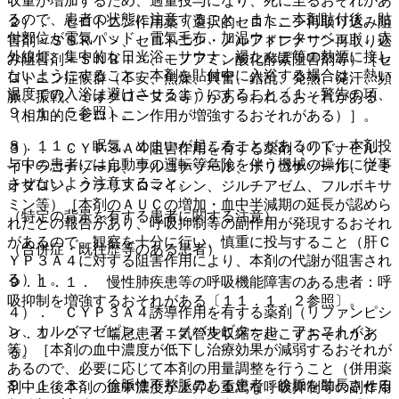
収量が増加するため、過量投与になり、死に至るおそれがあ
るので、患者の状態に注意すること。また、本剤貼付後、貼
２）． セロトニン作用薬（選択的セロトニン再取り込み阻
付部位が電気パッド、電気毛布、加温ウォーターベッド、赤
害剤＜ＳＳＲＩ＞、セロトニン・ノルアドレナリン再取り込
外線灯、集中的な日光浴、サウナ、湯たんぽ等の熱源に接し
み阻害剤＜ＳＮＲＩ＞、モノアミン酸化酵素阻害剤等）［セ
ないようにすること。本剤を貼付中に入浴する場合は、熱い
ロトニン症候群（不安、焦燥、興奮、錯乱、発熱、発汗、頻
温度での入浴は避けさせるようにすること〔１．警告の項、
脈、振戦、ミオクローヌス等）があらわれるおそれがある
９．１．５参照〕。
（相加的にセロトニン作用が増強するおそれがある）］。
８．１１． 眠気、めまいが起こることがあるので、本剤投
３）． ＣＹＰ３Ａ４阻害作用を有する薬剤（リトナビル、
与中の患者には自動車の運転等危険を伴う機械の操作に従事
イトラコナゾール、フルコナゾール、ボリコナゾール、アミ
させないよう注意すること。
オダロン、クラリスロマイシン、ジルチアゼム、フルボキサ
ミン等）［本剤のＡＵＣの増加・血中半減期の延長が認めら
（特定の背景を有する患者に関する注意）
れたとの報告があり、呼吸抑制等の副作用が発現するおそれ
があるので、観察を十分に行い、慎重に投与すること（肝Ｃ
（合併症・既往歴等のある患者）
ＹＰ３Ａ４に対する阻害作用により、本剤の代謝が阻害され
る）］。
９．１．１． 慢性肺疾患等の呼吸機能障害のある患者：呼
吸抑制を増強するおそれがある〔１１．１．２参照〕。
４）． ＣＹＰ３Ａ４誘導作用を有する薬剤（リファンピシ
ン、カルバマゼピン、フェノバルビタール、フェニトイン
９．１．２． 喘息患者：気管支収縮を起こすおそれがあ
等）［本剤の血中濃度が低下し治療効果が減弱するおそれが
る。
あるので、必要に応じて本剤の用量調整を行うこと（併用薬
９．１．３． 徐脈性不整脈のある患者：徐脈を助長させる
剤中止後本剤の血中濃度が上昇し重篤な呼吸抑制等の副作用