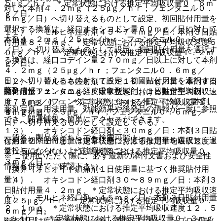
５μｇ／ｈｒ、＊定常状態における推定平均吸収量０．６ｍ
対して本剤４．２ｍｇ（２５μｇ／ｈｒ；フェンタニル０．
ｇ／日。
６ｍｇ／日）へ切り替えるものとして設定、初回貼付用量を
選択する換算は、経口オキシコドン量６０ｍｇ／日に対して
１１）． モルヒネ注射剤４５〜７４ｍｇ／日：本剤３日貼
本剤４．２ｍｇ（２５μｇ／ｈｒ；フェンタニル０．６ｍｇ
付用量８．４ｍｇ、＊定常状態における推定平均吸収速度５
／日）へ切り替えるものとして設定、初回貼付用量を選択す
０μｇ／ｈｒ、＊定常状態における推定平均吸収量１．２ｍ
る換算は、経口コデイン量２７０ｍｇ／日以上に対して本剤
ｇ／日。
４．２ｍｇ（２５μｇ／ｈｒ；フェンタニル０．６ｍｇ／
日）へ切り替えるものとして設定、初回貼付用量を選択する
１２）． モルヒネ注射剤７５〜１０４ｍｇ／日：本剤３日
薬剤情報
換算は、フェンタニル経皮吸収型製剤（１日貼付型製剤）
貼付用量１２．６ｍｇ、＊定常状態における推定平均吸収速
１．７ｍｇ（フェンタニル０．６ｍｇ／日）に対して本剤
度７５μｇ／ｈｒ、＊定常状態における推定平均吸収量１．
薬剤写真、用法用量、効能効果や後発品の情報が一度に参照
４．２ｍｇ（２５μｇ／ｈｒ；フェンタニル０．６ｍｇ／
８ｍｇ／日。
でき、関連情報へ簡単にアクセスができます。
日）へ切り替えるものとして設定している。
１３）． オキシコドン経口剤＜３０ｍｇ／日：本剤３日貼
一般名、製品名どちらでも検索可能！
なお、初回貼付用量は換算に基づく適切な用量を選択し、過
付用量２．１ｍｇ、＊定常状態における推定平均吸収速度１
量投与にならないよう注意すること。
２．５μｇ／ｈｒ、＊定常状態における推定平均吸収量０．
※ ご使用いただく際に、必ず最新の添付文書および安全性
３ｍｇ／日。
情報も併せてご確認下さい。
［換算（オピオイド鎮痛剤１日使用量に基づく推奨貼付用
量）］
１４）． オキシコドン経口剤３０〜８９ｍｇ／日：本剤３
日貼付用量４．２ｍｇ、＊定常状態における推定平均吸収速
１）． モルヒネ経口剤＜４５ｍｇ／日：本剤３日貼付用量
度２５μｇ／ｈｒ、＊定常状態における推定平均吸収量０．
２．１ｍｇ、＊定常状態における推定平均吸収速度１２．５
６ｍｇ／日。
μｇ／ｈｒ、＊定常状態における推定平均吸収量０．３ｍｇ
※本製品は疾病の診断・治療・予防を目的としたプログラム