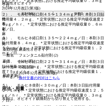
μｇ／ｈｒ、＊定常状態における推定平均吸収量０．３ｍｇ
麻薬性オピオイド
／日。
2024年12月改訂(第3版)
薬剤情報
後発品
２）． モルヒネ経口剤４５〜１３４ｍｇ／日：本剤３日貼
他
付用量４．２ｍｇ、＊定常状態における推定平均吸収速度２
毒
５μｇ／ｈｒ、＊定常状態における推定平均吸収量０．６ｍ
劇
ｇ／日。
麻
３）． モルヒネ経口剤１３５〜２２４ｍｇ／日：本剤３日
向
貼付用量８．４ｍｇ、＊定常状態における推定平均吸収速度
覚
５０μｇ／ｈｒ、＊定常状態における推定平均吸収量１．２
薬効分類
麻薬性オピオイド
ｍｇ／日。
一般名
フェンタニル貼付剤 (2)
薬価
1649.6
円
４）． モルヒネ経口剤２２５〜３１４ｍｇ／日：本剤３日
貼付用量１２．６ｍｇ、＊定常状態における推定平均吸収速
メーカー
帝國製薬
度７５μｇ／ｈｒ、＊定常状態における推定平均吸収量１．
2024年12月改訂(第3版)
最終更新
８ｍｇ／日。
添付文書のPDFはこちら
５）． モルヒネ坐剤＜３０ｍｇ／日：本剤３日貼付用量
用法・用量
２．１ｍｇ、＊定常状態における推定平均吸収速度１２．５
μｇ／ｈｒ、＊定常状態における推定平均吸収量０．３ｍｇ
本剤は、オピオイド鎮痛剤から切り替えて使用する。
／日。