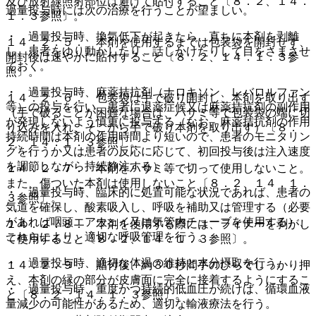
及び放射線照射部位は避けて貼付すること〔８．２、１４．
過量投与時には次の治療を行うことが望ましい。
１．３参照〕。
・ 過量投与時、換気低下が起きたら、直ちに本剤を剥離
１４．２．５． 本剤を使用するまでは包装袋を開封せず、
し、患者をゆり動かしたり、話しかけたりして目をさまさせ
開封後は速やかに貼付すること〔８．２、１４．１．３参
ておく。
照〕。
・ 過量投与時、麻薬拮抗剤（ナロキソン、レバロルファン
１４．２．６． 包装袋は手で破り開封し、本剤を取り出す
等）の投与を行い、患者に退薬症候又は麻薬拮抗剤の副作用
（手で破ることが困難な場合は、ハサミ等で包装袋の端に切
が発現しないよう慎重に投与する（なお、麻薬拮抗剤の作用
り込みを入れ、そこから手で破り本剤を取り出す）〔８．
持続時間は本剤の作用時間より短いので、患者のモニタリン
２、１４．１．３参照〕。
グを行うか又は患者の反応に応じて、初回投与後は注入速度
を調節しながら持続静注する）。
１４．２．７． 本剤をハサミ等で切って使用しないこと。
また、傷ついた本剤は使用しないこと〔８．２、１４．１．
・ 過量投与時、臨床的に処置可能な状況であれば、患者の
３参照〕。
気道を確保し、酸素吸入し、呼吸を補助又は管理する（必要
があれば咽頭エアウェイ又は気管内チューブを使用する）、
１４．２．８． 本剤を使用する際には、ライナーを剥がし
これらにより、適切な呼吸管理を行う。
て使用すること〔８．２、１４．１．３参照〕。
・ 過量投与時、適切な体温の維持と水分摂取を行う。
１４．２．９． 貼付後、約３０秒間手のひらでしっかり押
え、本剤の縁の部分が皮膚面に完全に接着するようにするこ
・ 過量投与時、重度かつ持続的低血圧が続けば、循環血液
と〔８．２、１４．１．３参照〕。
量減少の可能性があるため、適切な輸液療法を行う。