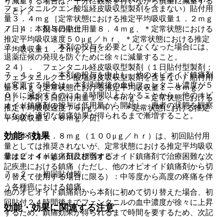
り減量する場合は、十分に観察を行いながら慎重に減量する
フェンタニルクエン酸塩経皮吸収型製剤を含まない）貼付用
こと）。
量３．４ｍｇ［定常状態における推定平均吸収量１．２ｍｇ
／日］：本剤３日貼付用量８．４ｍｇ、＊定常状態における
７．４． 投与の中止
推定平均吸収速度５０μｇ／ｈｒ、＊定常状態における推定
７．４．１． 本剤の投与を必要としなくなった場合には、
平均吸収量１．２ｍｇ／日。
退薬症候の発現を防ぐために徐々に減量すること。
２４）． フェンタニル経皮吸収型製剤（１日貼付型製剤；
７．４．２． 本剤の投与を中止し、他のオピオイド鎮痛剤
フェンタニルクエン酸塩経皮吸収型製剤を含まない）貼付用
に変更する場合は、本剤剥離後の血中フェンタニル濃度が５
量５ｍｇ［定常状態における推定平均吸収量１．８ｍｇ／
０％に減少するのに１７時間以上かかることから、他のオピ
日］：本剤３日貼付用量１２．６ｍｇ、＊定常状態における
オイド鎮痛剤の投与は低用量から開始し、患者の状態を観察
推定平均吸収速度７５μｇ／ｈｒ、＊定常状態における推定
しながら適切な鎮痛効果が得られるまで漸増すること。
平均吸収量１．８ｍｇ／日。
効能・効果
＊）本剤１６．８ｍｇ（１００μｇ／ｈｒ）は、初回貼付用
量としては推奨されないが、定常状態における推定平均吸収
量は２．４ｍｇ／日に相当する。
非オピオイド鎮痛剤及び弱オピオイド鎮痛剤で治療困難な次
記疾患における鎮痛（ただし、他のオピオイド鎮痛剤から切
７．２． 初回貼付時
り替えて使用する場合に限る）：中等度から高度の疼痛を伴
う各種癌における鎮痛。
他のオピオイド鎮痛剤から本剤に初めて切り替えた場合、初
回貼付２４時間後までフェンタニルの血中濃度が徐々に上昇
効能・効果に関連する注意
するため、鎮痛効果が得られるまで時間を要するため、次記