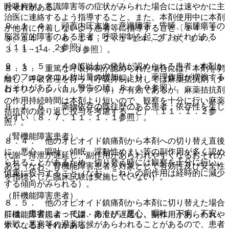
呼吸抑制、意識障害等の症状がみられた場合には速やかに主
おそれがある。
治医に連絡するよう指導すること。また、本剤使用中に本剤
９．１．４． 頭蓋内圧亢進、意識障害・昏睡、脳腫瘍等の
が他者に付着しないよう患者等に指導すること〔１４．１．
脳器質的障害のある患者：呼吸抑制を起こすおそれがある
３、１４．１．６、１４．２．１−１４．２．９、１４．
〔１１．１．２参照〕。
３．１−１４．３．３参照〕。
９．１．５． ４０℃以上の発熱が認められる患者：本剤か
８．３． 重篤な呼吸抑制が認められた場合には、本剤を剥
らのフェンタニル放出量の増加により、薬理作用が増強する
離し、呼吸管理を行う（呼吸抑制に対しては麻薬拮抗剤（ナ
おそれがある〔１．警告の項、８．１０参照〕。
ロキソン、レバロルファン等）が有効であるが、麻薬拮抗剤
の作用持続時間は本剤より短いので、観察を十分に行い麻薬
９．１．６． 薬物依存の既往歴のある患者：依存性を生じ
拮抗剤の繰り返し投与を考慮すること）〔１１．１．２参
やすい〔８．７、１１．１．１参照〕。
照〕。
（腎機能障害患者）
８．４． 他のオピオイド鎮痛剤から本剤への切り替え直後
に、悪心、嘔吐、傾眠、浮動性めまい等の副作用が多く認め
代謝・排泄が遅延し、副作用があらわれやすくなるおそれが
られることがあるため、切り替え時には観察を十分に行い、
ある（なお、腎機能障害患者を対象として有効性及び安全性
慎重に投与すること（なお、これらの副作用は経時的に減少
を指標とした臨床試験は実施していない）。
する傾向がみられる）。
（肝機能障害患者）
８．５． 他のオピオイド鎮痛剤から本剤に切り替えた場合
には、患者によっては、あくび、悪心、嘔吐、下痢、不安、
肝機能障害患者：代謝・排泄が遅延し、副作用があらわれや
振戦、悪寒等の退薬症候があらわれることがあるので、患者
すくなるおそれがある。