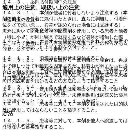
１４．３． 薬剤貼付期間中の注意
適用上の注意、取扱い上の注意
１４．３．１． 本剤が他者に付着しないよう注意する（本
剤の他者への付着に気付いたときは、直ちに剥離し、付着部
（適用上の注意）
位を水で洗い流し、異常が認められた場合には受診する）、
１４．１． 薬剤交付時の注意
海外において、オピオイド貼付剤を使用している患者と他者
（特に小児）が同じ寝具で就寝するなど身体が接触した際
１４．１．１． オピオイド鎮痛剤が投与されていた患者で
に、誤って他者に付着し有害事象が発現したとの報告がある
あることを確認した上で本剤を交付すること。
〔８．２、１４．１．３参照〕。
１４．１．２． 包装袋を開封せず交付すること。
１４．３．２． 本剤が皮膚から一部剥離した場合は、再度
手で押しつけて剥離部を固定するが、粘着力が弱くなった場
１４．１．３． 本剤の使用開始にあたっては、患者等に対
合は本剤を剥離し、直ちに同用量の新たな本剤に貼り替えて
して具体的な使用方法、使用時の注意点、保管方法等を患者
３日間貼付すること〔８．２、１４．１．３参照〕。
向けの説明書を用いるなどの方法によって指導すること
〔８．２、１４．１．６、１４．２．１−１４．２．９、１
１４．３．３． 使用済み製剤は粘着面を内側にして貼り合
４．３．１−１４．３．３参照〕。
わせた後、安全に処分すること。未使用製剤は病院又は薬局
に返却すること〔８．２、１４．１．３参照〕。
１４．１．４． 患者等に対して、本剤を指示された目的以
外に使用してはならないことを指導すること。
貯法
１４．１．５． 患者等に対して、本剤を他人へ譲渡しては
（保管上の注意）
ならないことを指導すること。