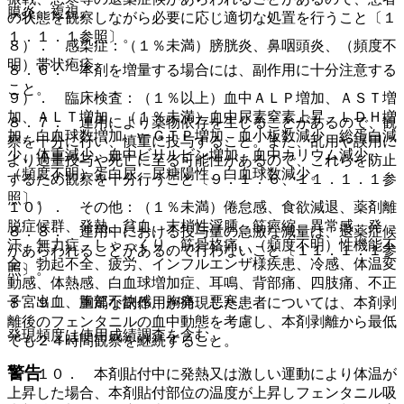
膜炎、複視。
の状態を観察しながら必要に応じ適切な処置を行うこと〔１
１．１．１参照〕。
８）． 感染症：（１％未満）膀胱炎、鼻咽頭炎、（頻度不
明）帯状疱疹。
８．６． 本剤を増量する場合には、副作用に十分注意する
こと。
９）． 臨床検査：（１％以上）血中ＡＬＰ増加、ＡＳＴ増
加、ＡＬＴ増加、（１％未満）血中尿素窒素上昇、ＬＤＨ増
８．７． 連用により薬物依存を生じることがあるので、観
加、白血球数増加、γ−ＧＴＰ増加、血小板数減少、総蛋白減
察を十分に行い、慎重に投与すること。また、乱用や誤用に
少、体重減少、血中ビリルビン増加、血中カリウム減少、
より過量投与や死亡に至る可能性があるので、これらを防止
（頻度不明）蛋白尿、尿糖陽性、白血球数減少。
するため観察を十分行うこと〔９．１．６、１１．１．１参
照〕。
１０）． その他：（１％未満）倦怠感、食欲減退、薬剤離
脱症候群、発熱、貧血、末梢性浮腫、筋痙縮、異常感、発
８．８． 連用中における投与量の急激な減量は、退薬症候
汗、無力症、しゃっくり、筋骨格痛、（頻度不明）性機能不
があらわれることがあるので行わないこと〔１１．１．１参
全、勃起不全、疲労、インフルエンザ様疾患、冷感、体温変
照〕。
動感、体熱感、白血球増加症、耳鳴、背部痛、四肢痛、不正
子宮出血、胸部不快感、胸痛、悪寒。
８．９． 重篤な副作用が発現した患者については、本剤剥
離後のフェンタニルの血中動態を考慮し、本剤剥離から最低
発現頻度は使用成績調査を含む。
でも２４時間観察を継続すること。
警告
８．１０． 本剤貼付中に発熱又は激しい運動により体温が
上昇した場合、本剤貼付部位の温度が上昇しフェンタニル吸