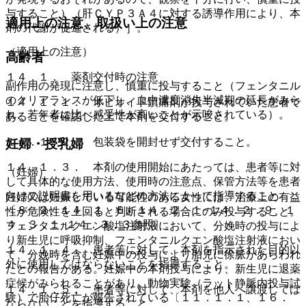
与すること）（肝ＣＹＰ３Ａ４に対する誘導作用により、本
適用上の注意、取扱い上の注意
剤の代謝が促進される）］。
（適用上の注意）
高齢者
１４．１． 薬剤交付時の注意
副作用の発現に注意し、慎重に投与すること（フェンタニル
のクリアランスが低下し、血中濃度消失半減期の延長がみら
１４．１．１． オピオイド鎮痛剤が投与されていた患者で
れ、若年者に比べ感受性が高いことが示唆されている）。
あることを確認した上で本剤を交付すること。
１４．１．２． 包装袋を開封せず交付すること。
妊婦・授乳婦
１４．１．３． 本剤の使用開始にあたっては、患者等に対
（妊婦）
して具体的な使用方法、使用時の注意点、保管方法等を患者
向けの説明書を用いるなどの方法によって指導すること
妊婦又は妊娠している可能性のある女性には、治療上の有益
〔８．２、１４．１．６、１４．２．１−１４．２．９、１
性が危険性を上回ると判断される場合にのみ投与すること。
４．３．１−１４．３．３参照〕。
フェンタニルクエン酸塩注射液において、分娩時の投与によ
り新生児に呼吸抑制、フェンタニルクエン酸塩注射液におい
１４．１．４． 患者等に対して、本剤を指示された目的以
て、分娩時を含む妊娠中の投与により胎児に徐脈があらわれ
外に使用してはならないことを指導すること。
たとの報告がある。妊娠中の本剤投与により、新生児に退薬
症候がみられることがあり、動物実験（ラット静脈内投与試
１４．１．５． 患者等に対して、本剤を他人へ譲渡しては
験）で胎仔死亡が報告されている〔１１．１．１、１６．
ならないことを指導すること。