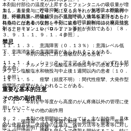
本剤貼付部位の温度が上昇するとフェンタニルの吸収量が増
１１．１．２． 呼吸抑制（０．６％）：無呼吸、呼吸困
加し、過量投与になり、死に至るおそれがある。本剤貼付中
難、呼吸異常、呼吸緩慢、不規則呼吸、換気低下等があらわ
は、外部熱源への接触、熱い温度での入浴等を避けること。
れることがある（なお、本剤による呼吸抑制には、麻薬拮抗
発熱時には患者の状態を十分に観察し、副作用の発現に注意
剤（ナロキソン、レバロルファン等）が有効である）〔８．
すること〔８．１０、９．１．５参照〕。
３、９．１．１、９．１．４参照〕。
禁忌
１１．１．３． 意識障害（０．１３％）：意識レベル低
下、意識消失等の意識障害があらわれることがある。
２．１． 本剤の成分に対し過敏症のある患者。
１１．１．４． ショック、アナフィラキシー（いずれも頻
２．２． ナルメフェン塩酸塩水和物投与中の患者又はナル
度不明）。
メフェン塩酸塩水和物投与中止後１週間以内の患者〔１０．
１参照〕。
１１．１．５． 痙攣（頻度不明）：間代性痙攣、大発作型
痙攣等の痙攣があらわれることがある。
重要な基本的注意
その他の副作用
８．１． 本剤を中等度から高度のがん疼痛以外の管理に使
用しないこと。
１１．２． その他の副作用
８．２． 本剤の使用開始にあたっては、主な副作用、具体
１）． 循環器：（１％未満）動悸、高血圧、頻脈、低血
的な使用方法、使用時の注意点、保管方法等を患者等に対し
圧、（頻度不明）徐脈、チアノーゼ。
て十分に説明し、理解を得た上で使用を開始すること。特に