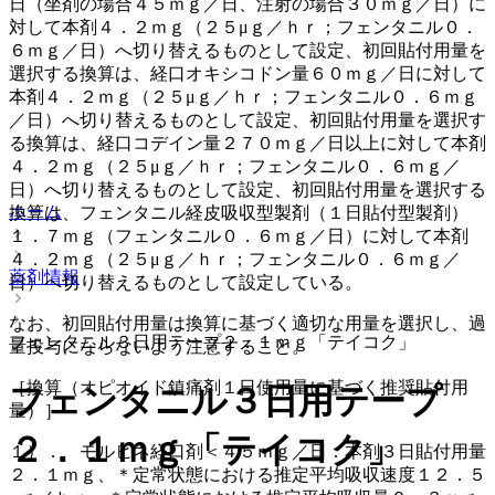
日（坐剤の場合４５ｍｇ／日、注射の場合３０ｍｇ／日）に
対して本剤４．２ｍｇ（２５μｇ／ｈｒ；フェンタニル０．
６ｍｇ／日）へ切り替えるものとして設定、初回貼付用量を
選択する換算は、経口オキシコドン量６０ｍｇ／日に対して
本剤４．２ｍｇ（２５μｇ／ｈｒ；フェンタニル０．６ｍｇ
／日）へ切り替えるものとして設定、初回貼付用量を選択す
る換算は、経口コデイン量２７０ｍｇ／日以上に対して本剤
４．２ｍｇ（２５μｇ／ｈｒ；フェンタニル０．６ｍｇ／
日）へ切り替えるものとして設定、初回貼付用量を選択する
ホーム
換算は、フェンタニル経皮吸収型製剤（１日貼付型製剤）
１．７ｍｇ（フェンタニル０．６ｍｇ／日）に対して本剤
４．２ｍｇ（２５μｇ／ｈｒ；フェンタニル０．６ｍｇ／
薬剤情報
日）へ切り替えるものとして設定している。
なお、初回貼付用量は換算に基づく適切な用量を選択し、過
フェンタニル３日用テープ２．１ｍｇ「テイコク」
量投与にならないよう注意すること。
［換算（オピオイド鎮痛剤１日使用量に基づく推奨貼付用
フェンタニル３日用テープ
量）］
２．１ｍｇ「テイコク」
１）． モルヒネ経口剤＜４５ｍｇ／日：本剤３日貼付用量
２．１ｍｇ、＊定常状態における推定平均吸収速度１２．５