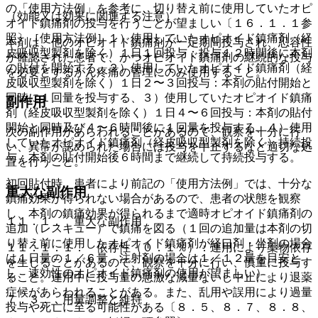
の「使用方法例」を参考に、切り替え前に使用していたオピ
（効能又は効果に関連する注意）
オイド鎮痛剤の投与を行うことが望ましい〔１６．１．１参
照〕［使用方法例］１）使用していたオピオイド鎮痛剤（経
本剤は、他のオピオイド鎮痛剤が一定期間投与され、忍容性
皮吸収型製剤を除く）１日１回投与：投与１２時間後に本剤
が確認された患者で、かつオピオイド鎮痛剤の継続的な投与
の貼付を開始する、２）使用していたオピオイド鎮痛剤（経
を必要とするがん疼痛の管理にのみ使用すること。
皮吸収型製剤を除く）１日２〜３回投与：本剤の貼付開始と
同時に１回量を投与する、３）使用していたオピオイド鎮痛
副作用
剤（経皮吸収型製剤を除く）１日４〜６回投与：本剤の貼付
開始と同時及び４〜６時間後に１回量を投与する、４）使用
次の副作用があらわれることがあるので、観察を十分に行
していたオピオイド鎮痛剤（経皮吸収型製剤を除く）持続投
い、異常が認められた場合には投与を中止するなど適切な処
与：本剤の貼付開始後６時間まで継続して持続投与する。
置を行うこと。
初回貼付時、患者により前記の「使用方法例」では、十分な
重大な副作用
鎮痛効果が得られない場合があるので、患者の状態を観察
し、本剤の鎮痛効果が得られるまで適時オピオイド鎮痛剤の
１１．１． 重大な副作用
追加（レスキュー）で鎮痛を図る（１回の追加量は本剤の切
り替え前に使用したオピオイド鎮痛剤が経口剤・坐剤の場合
１１．１．１． 依存性（０．１％）：連用により薬物依存
は１日量の１／６量、注射剤の場合は１／１２量を目安と
を生じることがあるので、観察を十分に行い、慎重に投与す
し、速効性のオピオイド鎮痛剤の使用が望ましい）。
ること。連用中に投与量の急激な減量ないし中止により退薬
症候があらわれることがある。また、乱用や誤用により過量
７．３． 用量調整と維持
投与や死亡に至る可能性がある〔８．５、８．７、８．８、