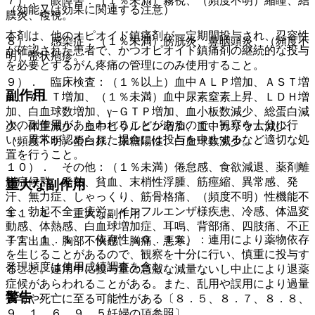
７）． 眼障害：（１％未満）霧視、（頻度不明）縮瞳、結
（効能又は効果に関連する注意）
膜炎、複視。
本剤は、他のオピオイド鎮痛剤が一定期間投与され、忍容性
８）． 感染症：（１％未満）膀胱炎、鼻咽頭炎、（頻度不
が確認された患者で、かつオピオイド鎮痛剤の継続的な投与
明）帯状疱疹。
を必要とするがん疼痛の管理にのみ使用すること。
９）． 臨床検査：（１％以上）血中ＡＬＰ増加、ＡＳＴ増
副作用
加、ＡＬＴ増加、（１％未満）血中尿素窒素上昇、ＬＤＨ増
加、白血球数増加、γ−ＧＴＰ増加、血小板数減少、総蛋白減
次の副作用があらわれることがあるので、観察を十分に行
少、体重減少、血中ビリルビン増加、血中カリウム減少、
い、異常が認められた場合には投与を中止するなど適切な処
（頻度不明）蛋白尿、尿糖陽性、白血球数減少。
置を行うこと。
１０）． その他：（１％未満）倦怠感、食欲減退、薬剤離
脱症候群、発熱、貧血、末梢性浮腫、筋痙縮、異常感、発
重大な副作用
汗、無力症、しゃっくり、筋骨格痛、（頻度不明）性機能不
全、勃起不全、疲労、インフルエンザ様疾患、冷感、体温変
１１．１． 重大な副作用
動感、体熱感、白血球増加症、耳鳴、背部痛、四肢痛、不正
１１．１．１． 依存性（０．１％）：連用により薬物依存
子宮出血、胸部不快感、胸痛、悪寒。
を生じることがあるので、観察を十分に行い、慎重に投与す
発現頻度は使用成績調査を含む。
ること。連用中に投与量の急激な減量ないし中止により退薬
症候があらわれることがある。また、乱用や誤用により過量
警告
投与や死亡に至る可能性がある〔８．５、８．７、８．８、
９．１．６、９．５妊婦の項参照〕。