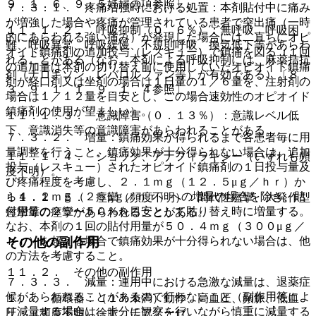
９．１．６、９．５妊婦の項参照〕。
７．３．１． 疼痛増強時における処置：本剤貼付中に痛み
が増強した場合や疼痛が管理されている患者で突出痛（一時
１１．１．２． 呼吸抑制（０．６％）：無呼吸、呼吸困
的にあらわれる強い痛み）が発現した場合には、直ちにオピ
難、呼吸異常、呼吸緩慢、不規則呼吸、換気低下等があらわ
オイド鎮痛剤の追加投与（レスキュー）で鎮痛を図る（１回
れることがある（なお、本剤による呼吸抑制には、麻薬拮抗
の追加量は本剤の切り替え前に使用していたオピオイド鎮痛
剤（ナロキソン、レバロルファン等）が有効である）〔８．
剤が経口剤又は坐剤の場合は１日量の１／６量を、注射剤の
３、９．１．１、９．１．４参照〕。
場合は１／１２量を目安とし、この場合速効性のオピオイド
鎮痛剤の使用が望ましい）。
１１．１．３． 意識障害（０．１３％）：意識レベル低
下、意識消失等の意識障害があらわれることがある。
７．３．２． 増量：鎮痛効果が得られるまで各患者毎に用
量調整を行うこと。鎮痛効果が十分得られない場合は、追加
１１．１．４． ショック、アナフィラキシー（いずれも頻
投与（レスキュー）されたオピオイド鎮痛剤の１日投与量及
度不明）。
び疼痛程度を考慮し、２．１ｍｇ（１２．５μｇ／ｈｒ）か
ら４．２ｍｇ（２５μｇ／ｈｒ）への増量の場合を除き、貼
１１．１．５． 痙攣（頻度不明）：間代性痙攣、大発作型
付用量の２５〜５０％を目安として貼り替え時に増量する。
痙攣等の痙攣があらわれることがある。
なお、本剤の１回の貼付用量が５０．４ｍｇ（３００μｇ／
ｈｒ）を超える場合で鎮痛効果が十分得られない場合は、他
その他の副作用
の方法を考慮すること。
１１．２． その他の副作用
７．３．３． 減量：連用中における急激な減量は、退薬症
候があらわれることがあるので行わないこと（副作用等によ
１）． 循環器：（１％未満）動悸、高血圧、頻脈、低血
り減量する場合は、十分に観察を行いながら慎重に減量する
圧、（頻度不明）徐脈、チアノーゼ。