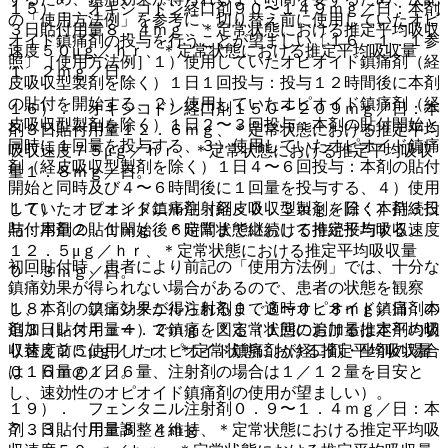
１５）． オキシコドン経口剤９０〜１４９ｍｇ／日：本剤
の「使用方法例」を参考に、切り替え前に使用していたオピ
３日貼付用量８．４ｍｇ、＊定常状態における推定平均吸収
オイド鎮痛剤の投与を行うことが望ましい〔１６．１．１参
速度５０μｇ／ｈｒ、＊定常状態における推定平均吸収量
照〕［使用方法例］１）使用していたオピオイド鎮痛剤（経
１．２ｍｇ／日。
皮吸収型製剤を除く）１日１回投与：投与１２時間後に本剤
の貼付を開始する、２）使用していたオピオイド鎮痛剤（経
１６）． オキシコドン経口剤１５０〜２０９ｍｇ／日：本
皮吸収型製剤を除く）１日２〜３回投与：本剤の貼付開始と
剤３日貼付用量１２．６ｍｇ、＊定常状態における推定平均
同時に１回量を投与する、３）使用していたオピオイド鎮痛
吸収速度７５μｇ／ｈｒ、＊定常状態における推定平均吸収
剤（経皮吸収型製剤を除く）１日４〜６回投与：本剤の貼付
量１．８ｍｇ／日。
開始と同時及び４〜６時間後に１回量を投与する、４）使用
１７）． フェンタニル注射剤＜０．３ｍｇ／日：本剤３日
していたオピオイド鎮痛剤（経皮吸収型製剤を除く）持続投
貼付用量２．１ｍｇ、＊定常状態における推定平均吸収速度
与：本剤の貼付開始後６時間まで継続して持続投与する。
１２．５μｇ／ｈｒ、＊定常状態における推定平均吸収量
初回貼付時、患者により前記の「使用方法例」では、十分な
０．３ｍｇ／日。
鎮痛効果が得られない場合があるので、患者の状態を観察
１８）． フェンタニル注射剤０．３〜０．８ｍｇ／日：本
し、本剤の鎮痛効果が得られるまで適時オピオイド鎮痛剤の
剤３日貼付用量４．２ｍｇ、＊定常状態における推定平均吸
追加（レスキュー）で鎮痛を図る（１回の追加量は本剤の切
収速度２５μｇ／ｈｒ、＊定常状態における推定平均吸収量
り替え前に使用したオピオイド鎮痛剤が経口剤・坐剤の場合
０．６ｍｇ／日。
は１日量の１／６量、注射剤の場合は１／１２量を目安と
し、速効性のオピオイド鎮痛剤の使用が望ましい）。
１９）． フェンタニル注射剤０．９〜１．４ｍｇ／日：本
剤３日貼付用量８．４ｍｇ、＊定常状態における推定平均吸
７．３． 用量調整と維持