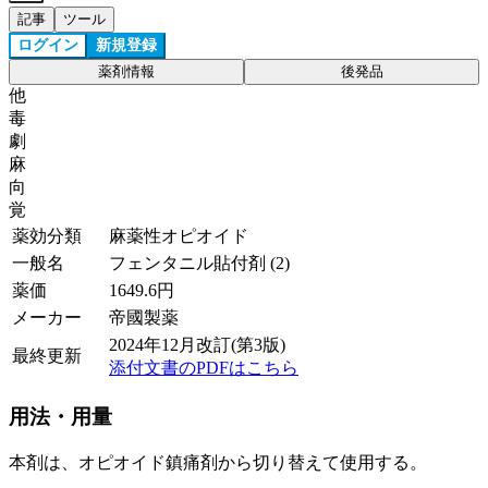
記事
ツール
ログイン
新規登録
薬剤情報
後発品
他
毒
劇
麻
向
覚
薬効分類
麻薬性オピオイド
一般名
フェンタニル貼付剤 (2)
薬価
1649.6
円
メーカー
帝國製薬
2024年12月改訂(第3版)
最終更新
添付文書のPDFはこちら
用法・用量
本剤は、オピオイド鎮痛剤から切り替えて使用する。