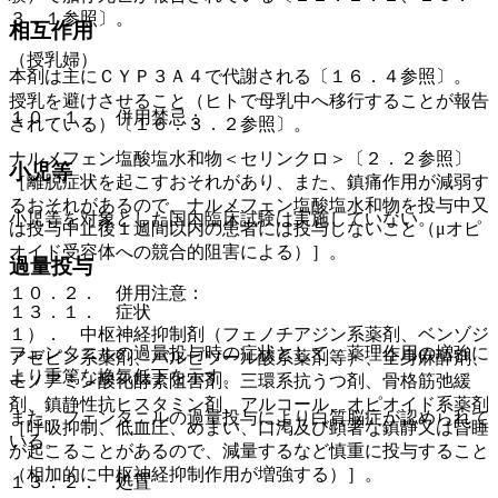
３．１参照〕。
相互作用
（授乳婦）
本剤は主にＣＹＰ３Ａ４で代謝される〔１６．４参照〕。
授乳を避けさせること（ヒトで母乳中へ移行することが報告
１０．１． 併用禁忌：
されている）〔１６．３．２参照〕。
ナルメフェン塩酸塩水和物＜セリンクロ＞〔２．２参照〕
小児等
［離脱症状を起こすおそれがあり、また、鎮痛作用が減弱す
るおそれがあるので、ナルメフェン塩酸塩水和物を投与中又
小児等を対象とした国内臨床試験は実施していない。
は投与中止後１週間以内の患者には投与しないこと（μオピ
オイド受容体への競合的阻害による）］。
過量投与
１０．２． 併用注意：
１３．１． 症状
１）． 中枢神経抑制剤（フェノチアジン系薬剤、ベンゾジ
フェンタニルの過量投与時の症状として、薬理作用の増強に
アゼピン系薬剤、バルビツール酸系薬剤等）、全身麻酔剤、
より重篤な換気低下を示す。
モノアミン酸化酵素阻害剤、三環系抗うつ剤、骨格筋弛緩
剤、鎮静性抗ヒスタミン剤、アルコール、オピオイド系薬剤
また、フェンタニルの過量投与により白質脳症が認められて
［呼吸抑制、低血圧、めまい、口渇及び顕著な鎮静又は昏睡
いる。
が起こることがあるので、減量するなど慎重に投与すること
（相加的に中枢神経抑制作用が増強する）］。
１３．２． 処置