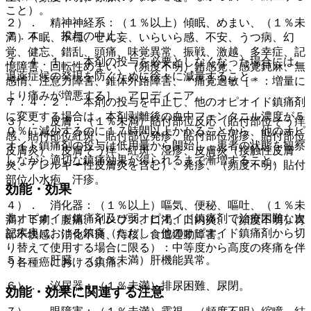
こと）。
２）． 精神神経系：（１％以上）傾眠、めまい、（１％未
７．４． 投与の中止
満）不眠、不穏、せん妄、いらいら感、不安、うつ病、幻
覚、健忘、錯乱、頭痛、味覚異常、振戦、激越、多幸症、記
７．４．１． 本剤の投与を必要としなくなった場合には、
憶障害、回転性めまい、（頻度不明）錯感覚、感覚鈍麻、無
退薬症候の発現を防ぐために徐々に減量すること。
感情、注意力障害、錐体外路障害、＊痛覚過敏［＊：増量に
より痛みが増悪する］、アロディニア。
７．４．２． 本剤の投与を中止し、他のオピオイド鎮痛剤
に変更する場合は、本剤剥離後の血中フェンタニル濃度が５
３）． 皮膚：（１％未満）貼付部位反応（貼付部位そう痒
０％に減少するのに１７時間以上かかることから、他のオピ
感、貼付部位紅斑、貼付部位発疹、貼付部位湿疹、貼付部位
オイド鎮痛剤の投与は低用量から開始し、患者の状態を観察
皮膚炎）、皮膚そう痒、紅斑、湿疹、皮膚炎（接触性皮膚
しながら適切な鎮痛効果が得られるまで漸増すること。
炎、アレルギー性皮膚炎を含む）、発疹、（頻度不明）貼付
部位小水疱、汗疹。
効能・効果
４）． 消化器：（１％以上）嘔気、便秘、嘔吐、（１％未
非オピオイド鎮痛剤及び弱オピオイド鎮痛剤で治療困難な次
満）下痢、腹痛、イレウス、口渇、口内炎、（頻度不明）胃
記疾患における鎮痛（ただし、他のオピオイド鎮痛剤から切
部不快感、消化不良、痔核、食道運動障害。
り替えて使用する場合に限る）：中等度から高度の疼痛を伴
５）． 肝臓：（１％未満）肝機能異常。
う各種癌における鎮痛。
６）． 泌尿器：（１％未満）排尿困難、尿閉。
効能・効果に関連する注意