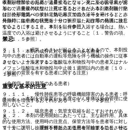
本剤貼付部位の温度が上昇するとフェンタニルの吸収量が増
収量が増加するため、過量投与になり、死に至るおそれがあ
加し、過量投与になり、死に至るおそれがある。本剤貼付中
るので、患者の状態に注意すること。また、本剤貼付後、貼
は、外部熱源への接触、熱い温度での入浴等を避けること。
付部位が電気パッド、電気毛布、加温ウォーターベッド、赤
発熱時には患者の状態を十分に観察し、副作用の発現に注意
外線灯、集中的な日光浴、サウナ、湯たんぽ等の熱源に接し
すること〔８．１０、９．１．５参照〕。
ないようにすること。本剤を貼付中に入浴する場合は、熱い
温度での入浴は避けさせるようにすること〔１．警告の項、
禁忌
９．１．５参照〕。
８．１１． 眠気、めまいが起こることがあるので、本剤投
２．１． 本剤の成分に対し過敏症のある患者。
与中の患者には自動車の運転等危険を伴う機械の操作に従事
２．２． ナルメフェン塩酸塩水和物投与中の患者又はナル
させないよう注意すること。
メフェン塩酸塩水和物投与中止後１週間以内の患者〔１０．
（特定の背景を有する患者に関する注意）
１参照〕。
（合併症・既往歴等のある患者）
重要な基本的注意
９．１．１． 慢性肺疾患等の呼吸機能障害のある患者：呼
８．１． 本剤を中等度から高度のがん疼痛以外の管理に使
吸抑制を増強するおそれがある〔１１．１．２参照〕。
用しないこと。
９．１．２． 喘息患者：気管支収縮を起こすおそれがあ
８．２． 本剤の使用開始にあたっては、主な副作用、具体
る。
的な使用方法、使用時の注意点、保管方法等を患者等に対し
て十分に説明し、理解を得た上で使用を開始すること。特に
９．１．３． 徐脈性不整脈のある患者：徐脈を助長させる