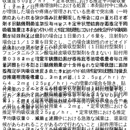
収速度５０μｇ／ｈｒ、＊定常状態における推定平均吸収量
７．３．１． 疼痛増強時における処置：本剤貼付中に痛み
１．２ｍｇ／日。
が増強した場合や疼痛が管理されている患者で突出痛（一時
２０）． フェンタニル注射剤１．５〜２．０ｍｇ／日：本
的にあらわれる強い痛み）が発現した場合には、直ちにオピ
剤３日貼付用量１２．６ｍｇ、＊定常状態における推定平均
オイド鎮痛剤の追加投与（レスキュー）で鎮痛を図る（１回
吸収速度７５μｇ／ｈｒ、＊定常状態における推定平均吸収
の追加量は本剤の切り替え前に使用していたオピオイド鎮痛
量１．８ｍｇ／日。
剤が経口剤又は坐剤の場合は１日量の１／６量を、注射剤の
場合は１／１２量を目安とし、この場合速効性のオピオイド
２１）． フェンタニル経皮吸収型製剤（１日貼付型製剤；
鎮痛剤の使用が望ましい）。
フェンタニルクエン酸塩経皮吸収型製剤を含まない）貼付用
量０．８４ｍｇ［定常状態における推定平均吸収量０．３ｍ
７．３．２． 増量：鎮痛効果が得られるまで各患者毎に用
ｇ／日］：本剤３日貼付用量２．１ｍｇ、＊定常状態におけ
量調整を行うこと。鎮痛効果が十分得られない場合は、追加
る推定平均吸収速度１２．５μｇ／ｈｒ、＊定常状態におけ
投与（レスキュー）されたオピオイド鎮痛剤の１日投与量及
る推定平均吸収量０．３ｍｇ／日。
び疼痛程度を考慮し、２．１ｍｇ（１２．５μｇ／ｈｒ）か
ら４．２ｍｇ（２５μｇ／ｈｒ）への増量の場合を除き、貼
２２）． フェンタニル経皮吸収型製剤（１日貼付型製剤；
付用量の２５〜５０％を目安として貼り替え時に増量する。
フェンタニルクエン酸塩経皮吸収型製剤を含まない）貼付用
なお、本剤の１回の貼付用量が５０．４ｍｇ（３００μｇ／
量１．７ｍｇ［定常状態における推定平均吸収量０．６ｍｇ
ｈｒ）を超える場合で鎮痛効果が十分得られない場合は、他
／日］：本剤３日貼付用量４．２ｍｇ、＊定常状態における
の方法を考慮すること。
推定平均吸収速度２５μｇ／ｈｒ、＊定常状態における推定
平均吸収量０．６ｍｇ／日。
７．３．３． 減量：連用中における急激な減量は、退薬症
候があらわれることがあるので行わないこと（副作用等によ
２３）． フェンタニル経皮吸収型製剤（１日貼付型製剤；