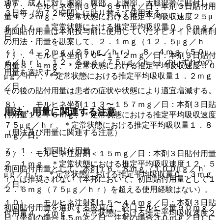
通常、成人に対し胸部、腹部、上腕部、大腿部等に貼付し、
６）． モルヒネ坐剤３０〜６９ｍｇ／日：本剤３日貼付用
３日毎（約７２時間）に貼り替えて使用する。
量４．２ｍｇ、＊定常状態における推定平均吸収速度２５μ
ｇ／ｈｒ、＊定常状態における推定平均吸収量０．６ｍｇ／
初回貼付用量は本剤投与前に使用していたオピオイド鎮痛剤
日。
の用法・用量を勘案して、２．１ｍｇ（１２．５μｇ／ｈ
ｒ）、４．２ｍｇ（２５μｇ／ｈｒ）、８．４ｍｇ（５０μ
７）． モルヒネ坐剤７０〜１１２ｍｇ／日：本剤３日貼付
ｇ／ｈｒ）、１２．６ｍｇ（７５μｇ／ｈｒ）のいずれかの
用量８．４ｍｇ、＊定常状態における推定平均吸収速度５０
用量を選択する。
μｇ／ｈｒ、＊定常状態における推定平均吸収量１．２ｍｇ
／日。
その後の貼付用量は患者の症状や状態により適宜増減する。
８）． モルヒネ坐剤１１３〜１５７ｍｇ／日：本剤３日貼
用法・用量に関連する注意
付用量１２．６ｍｇ、＊定常状態における推定平均吸収速度
７５μｇ／ｈｒ、＊定常状態における推定平均吸収量１．８
（用法及び用量に関連する注意）
ｍｇ／日。
７．１． 初回貼付用量
９）． モルヒネ注射剤＜１５ｍｇ／日：本剤３日貼付用量
２．１ｍｇ、＊定常状態における推定平均吸収速度１２．５
初回貼付用量として、本剤１６．８ｍｇ（１００μｇ／ｈ
μｇ／ｈｒ、＊定常状態における推定平均吸収量０．３ｍｇ
ｒ）は推奨されない（本邦において、初回貼付用量として１
／日。
２．６ｍｇ（７５μｇ／ｈｒ）を超える使用経験はない）。
１０）． モルヒネ注射剤１５〜４４ｍｇ／日：本剤３日貼
初回貼付用量を選択する換算は、経口モルヒネ量９０ｍｇ／
付用量４．２ｍｇ、＊定常状態における推定平均吸収速度２
日（坐剤の場合４５ｍｇ／日、注射の場合３０ｍｇ／日）に