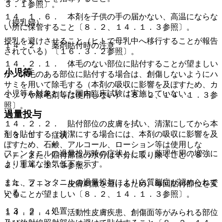
３．１参照〕。
１４．１．６． 本剤を子供の手の届かない、高温にならな
（授乳婦）
い所に保管すること〔８．２、１４．１．３参照〕。
授乳を避けさせること（ヒトで母乳中へ移行することが報告
１４．２． 薬剤貼付時の注意
されている）〔１６．３．２参照〕。
１４．２．１． 体毛のない部位に貼付することが望ましい
小児等
が、体毛のある部位に貼付する場合は、創傷しないようにハ
サミを用いて除毛する（本剤の吸収に影響を及ぼすため、カ
小児等を対象とした国内臨床試験は実施していない。
ミソリや除毛剤等は使用しない）〔８．２、１４．１．３参
照〕。
過量投与
１４．２．２． 貼付部位の皮膚を拭い、清潔にしてから本
剤を貼付する（清潔にする場合には、本剤の吸収に影響を及
１３．１． 症状
ぼすため、石鹸、アルコール、ローション等は使用しな
フェンタニルの過量投与時の症状として、薬理作用の増強に
い）。また、貼付部位の水分は十分に取り除くこと〔８．
より重篤な換気低下を示す。
２、１４．１．３参照〕。
また、フェンタニルの過量投与により白質脳症が認められて
１４．２．３． 皮膚刺激を避けるため、毎回貼付部位を変
いる。
えることが望ましい〔８．２、１４．１．３参照〕。
１３．２． 処置
１４．２．４． 活動性皮膚疾患、創傷面等がみられる部位