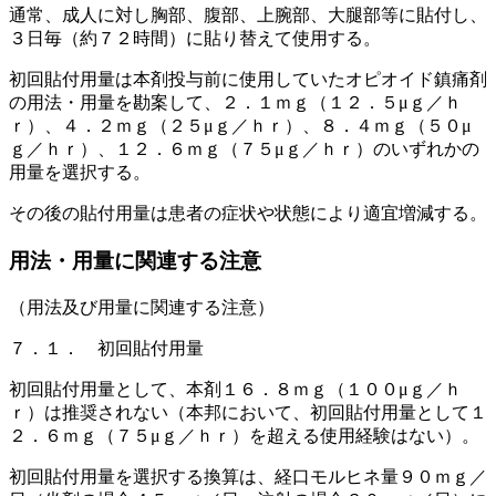
通常、成人に対し胸部、腹部、上腕部、大腿部等に貼付し、
３日毎（約７２時間）に貼り替えて使用する。
初回貼付用量は本剤投与前に使用していたオピオイド鎮痛剤
の用法・用量を勘案して、２．１ｍｇ（１２．５μｇ／ｈ
ｒ）、４．２ｍｇ（２５μｇ／ｈｒ）、８．４ｍｇ（５０μ
ｇ／ｈｒ）、１２．６ｍｇ（７５μｇ／ｈｒ）のいずれかの
用量を選択する。
その後の貼付用量は患者の症状や状態により適宜増減する。
用法・用量に関連する注意
（用法及び用量に関連する注意）
７．１． 初回貼付用量
初回貼付用量として、本剤１６．８ｍｇ（１００μｇ／ｈ
ｒ）は推奨されない（本邦において、初回貼付用量として１
２．６ｍｇ（７５μｇ／ｈｒ）を超える使用経験はない）。
初回貼付用量を選択する換算は、経口モルヒネ量９０ｍｇ／