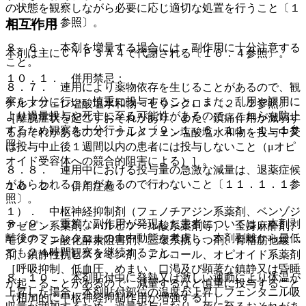
の状態を観察しながら必要に応じ適切な処置を行うこと〔１
１．１．１参照〕。
相互作用
８．６． 本剤を増量する場合には、副作用に十分注意する
本剤は主にＣＹＰ３Ａ４で代謝される〔１６．４参照〕。
こと。
１０．１． 併用禁忌：
８．７． 連用により薬物依存を生じることがあるので、観
察を十分に行い、慎重に投与すること。また、乱用や誤用に
ナルメフェン塩酸塩水和物＜セリンクロ＞〔２．２参照〕
より過量投与や死亡に至る可能性があるので、これらを防止
［離脱症状を起こすおそれがあり、また、鎮痛作用が減弱す
するため観察を十分行うこと〔９．１．６、１１．１．１参
るおそれがあるので、ナルメフェン塩酸塩水和物を投与中又
照〕。
は投与中止後１週間以内の患者には投与しないこと（μオピ
オイド受容体への競合的阻害による）］。
８．８． 連用中における投与量の急激な減量は、退薬症候
があらわれることがあるので行わないこと〔１１．１．１参
１０．２． 併用注意：
照〕。
１）． 中枢神経抑制剤（フェノチアジン系薬剤、ベンゾジ
８．９． 重篤な副作用が発現した患者については、本剤剥
アゼピン系薬剤、バルビツール酸系薬剤等）、全身麻酔剤、
離後のフェンタニルの血中動態を考慮し、本剤剥離から最低
モノアミン酸化酵素阻害剤、三環系抗うつ剤、骨格筋弛緩
でも２４時間観察を継続すること。
剤、鎮静性抗ヒスタミン剤、アルコール、オピオイド系薬剤
［呼吸抑制、低血圧、めまい、口渇及び顕著な鎮静又は昏睡
８．１０． 本剤貼付中に発熱又は激しい運動により体温が
が起こることがあるので、減量するなど慎重に投与すること
上昇した場合、本剤貼付部位の温度が上昇しフェンタニル吸
（相加的に中枢神経抑制作用が増強する）］。