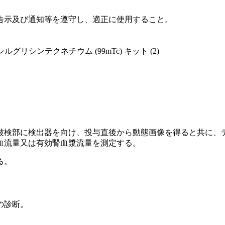
告示及び通知等を遵守し、適正に使用すること。
リシンテクネチウム (99mTc) キット (2)
被検部に検出器を向け、投与直後から動態画像を得ると共に、
血流量又は有効腎血漿流量を測定する。
る。
の診断。