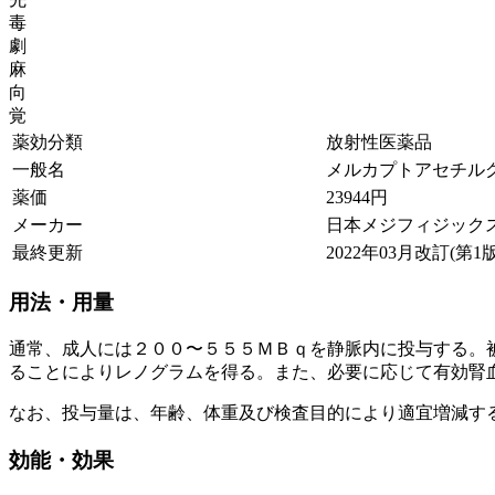
毒
劇
麻
向
覚
薬効分類
放射性医薬品
一般名
メルカプトアセチルグリ
薬価
23944
円
メーカー
日本メジフィジック
最終更新
2022年03月改訂(第1版
用法・用量
通常、成人には２００〜５５５ＭＢｑを静脈内に投与する。
ることによりレノグラムを得る。また、必要に応じて有効腎
なお、投与量は、年齢、体重及び検査目的により適宜増減す
効能・効果