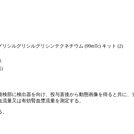
シルグリシルグリシンテクネチウム (99mTc) キット (2)
ス
)
被検部に検出器を向け、投与直後から動態画像を得ると共に、
血流量又は有効腎血漿流量を測定する。
る。