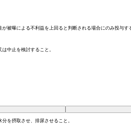
性が被曝による不利益を上回ると判断される場合にのみ投与す
又は中止を検討すること。
水分を摂取させ、排尿させること。