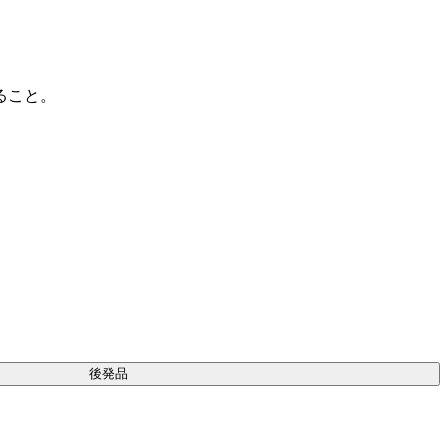
ること。
後発品