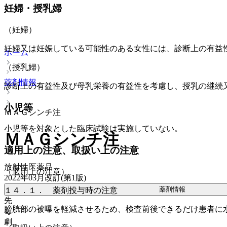
妊婦・授乳婦
（妊婦）
妊婦又は妊娠している可能性のある女性には、診断上の有益
ホーム
（授乳婦）
薬剤情報
診断上の有益性及び母乳栄養の有益性を考慮し、授乳の継続
小児等
ＭＡＧシンチ注
小児等を対象とした臨床試験は実施していない。
ＭＡＧシンチ注
適用上の注意、取扱い上の注意
放射性医薬品
（適用上の注意）
2022年03月改訂(第1版)
薬剤情報
１４．１． 薬剤投与時の注意
先
膀胱部の被曝を軽減させるため、検査前後できるだけ患者に
毒
劇