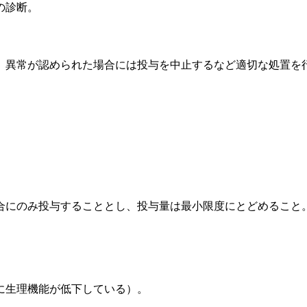
の診断。
、異常が認められた場合には投与を中止するなど適切な処置を
合にのみ投与することとし、投与量は最小限度にとどめること
に生理機能が低下している）。