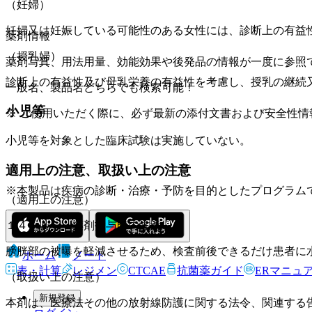
（妊婦）
妊婦又は妊娠している可能性のある女性には、診断上の有益
薬剤情報
（授乳婦）
薬剤写真、用法用量、効能効果や後発品の情報が一度に参照
診断上の有益性及び母乳栄養の有益性を考慮し、授乳の継続
一般名、製品名どちらでも検索可能！
小児等
※ ご使用いただく際に、必ず最新の添付文書および安全性情
小児等を対象とした臨床試験は実施していない。
適用上の注意、取扱い上の注意
※本製品は疾病の診断・治療・予防を目的としたプログラム
（適用上の注意）
１４．１． 薬剤投与時の注意
膀胱部の被曝を軽減させるため、検査前後できるだけ患者に
ホーム
ノート
表・計算
レジメン
CTCAE
抗菌薬ガイド
ERマニュ
（取扱い上の注意）
新規登録
本剤は、医療法その他の放射線防護に関する法令、関連する