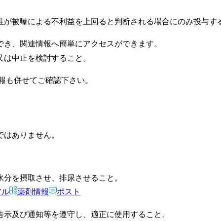
性が被曝による不利益を上回ると判断される場合にのみ投与す
でき、関連情報へ簡単にアクセスができます。
又は中止を検討すること。
報も併せてご確認下さい。
ではありません。
水分を摂取させ、排尿させること。
アル
薬剤情報
ポスト
告示及び通知等を遵守し、適正に使用すること。