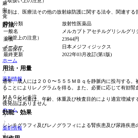
（取扱い上の注意）
麻
向
本剤は、医療法その他の放射線防護に関する法令、関連する
覚
薬効分類
放射性医薬品
貯法
一般名
メルカプトアセチルグリシルグリシルグ
（保管上の注意）
薬価
23944
円
メーカー
日本メジフィジックス
室温保存。
最終更新
2022年03月改訂(第1版)
ホーム
用法・用量
薬剤情報
通常、成人には２００〜５５５ＭＢｑを静脈内に投与する。
ることによりレノグラムを得る。また、必要に応じて有効腎
ＭＡＧシンチ注
なお、投与量は、年齢、体重及び検査目的により適宜増減す
後発品はありません
ホーム
効能・効果
シンチグラフィ及びレノグラフィによる腎疾患及び尿路疾患
薬剤情報