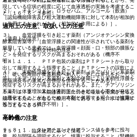
過量投与時、本剤は血液透析により除去されることから、発
現している症状の程度に応じて血液透析の実施を考慮するこ
２）． オキシコドン、ロラゼパム、アルコール（飲酒）
と〔１６．６．３参照〕。
［認知機能障害及び粗大運動機能障害に対して本剤が相加的
に作用するおそれがある（相加的な作用による）］。
適用上の注意、取扱い上の注意
３）． 血管浮腫を引き起こす薬剤（アンジオテンシン変換
（適用上の注意）
酵素阻害薬等）［血管浮腫との関連性が示されている薬剤を
服用している患者では、血管浮腫＜顔面・口・頸部の腫脹な
１４．１． 薬剤交付時の注意
ど＞を発症するリスクが高まるおそれがある（機序不
明）］。
１４．１．１． ＰＴＰ包装の薬剤はＰＴＰシートから取り
出して服用するよう指導すること（ＰＴＰシートの誤飲によ
４）． 末梢性浮腫を引き起こす薬剤（チアゾリジン系薬剤
り、硬い鋭角部が食道粘膜へ刺入し、更には穿孔をおこして
等）［チアゾリジン系薬剤と本剤の併用により末梢性浮腫を
縦隔洞炎等の重篤な合併症を併発することがある）。
発症するリスクが高まるおそれがある。また、チアゾリジン
系薬剤は体重増加又は体液貯留を引き起こし心不全が発症又
１４．１．２． 本剤は舌の上にのせて唾液を湿潤させると
は悪化することがあるため、本剤と併用する場合には慎重に
崩壊するため、水なしで服用可能である（また、水で服用す
投与すること（機序不明）］。
ることもできる）。
高齢者
その他の注意
９．８．１． クレアチニンクリアランス値を参考に投与
１５．１． 臨床使用に基づく情報
量、投与間隔を調節するなど、慎重に投与すること（腎機能