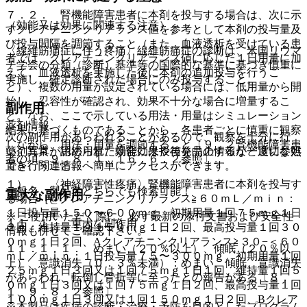
７．２． 腎機能障害患者に本剤を投与する場合は、次に示
（効能又は効果に関連する注意）
すクレアチニンクリアランス値を参考として本剤の投与量及
び投与間隔を調節すること（また、血液透析を受けている患
〈線維筋痛症に伴う疼痛〉線維筋痛症の診断は、米国リウマ
者では、クレアチニンクリアランス値に応じた１日用量に加
チ学会の分類（診断）基準等の国際的な基準に基づき慎重に
えて、血液透析を実施した後に本剤の追加投与を行うこ
実施し、確定診断された場合にのみ投与すること。
と）、複数の用量が設定されている場合には、低用量から開
始し、忍容性が確認され、効果不十分な場合に増量するこ
副作用
と。なお、ここで示している用法・用量はシミュレーション
薬剤情報
結果に基づくものであることから、各患者ごとに慎重に観察
次の副作用があらわれることがあるので、観察を十分に行
しながら、用法・用量を調節すること〔９．２腎機能障害患
薬剤写真、用法用量、効能効果や後発品の情報が一度に参照
い、異常が認められた場合には投与を中止するなど適切な処
者の項、９．８．１、１６．６．２参照〕。
でき、関連情報へ簡単にアクセスができます。
置を行うこと。
１）． 〈神経障害性疼痛〉腎機能障害患者に本剤を投与す
一般名、製品名どちらでも検索可能！
重大な副作用
る場合［@クレアチニンクリアランス≧６０ｍＬ／ｍｉｎ：
１日投与量１５０〜６００ｍｇ、初期用量１回７５ｍｇ１日
※ ご使用いただく際に、必ず最新の添付文書および安全性
１１．１． 重大な副作用
２回、維持量１回１５０ｍｇ１日２回、最高投与量１回３０
情報も併せてご確認下さい。
０ｍｇ１日２回、Aクレアチニンクリアランス≧３０−＜６０
１１．１．１． めまい（２０％以上）、傾眠（２０％以
ｍＬ／ｍｉｎ：１日投与量７５〜３００ｍｇ、初期用量１回
上）、意識消失（０．３％未満）：めまい、傾眠、意識消失
２５ｍｇ１日３回又は１回７５ｍｇ１日１回、維持量１回５
があらわれ、転倒し骨折等に至ったとの報告がある〔８．
０ｍｇ１日３回又は１回７５ｍｇ１日２回、最高投与量１回
１、９．８．２参照〕。
１００ｍｇ１日３回又は１回１５０ｍｇ１日２回、Bクレア
※本製品は疾病の診断・治療・予防を目的としたプログラム