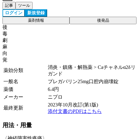
記事
ツール
ログイン
新規登録
薬剤情報
後発品
後
毒
劇
麻
向
覚
消炎・鎮痛・解熱薬 > Caチャネルα2δリ
薬効分類
ガンド
一般名
プレガバリン25mg口腔内崩壊錠
薬価
6.4
円
メーカー
ニプロ
2023年10月改訂(第1版)
最終更新
添付文書のPDFはこちら
用法・用量
〈神経障害性疼痛〉