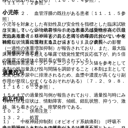
移行が認められている）〔１６．６．４参照〕。
〔１１．１．２参照〕。
小児等
９．１．２． 血管浮腫の既往がある患者〔１１．１．５参
照〕。
小児等を対象とした有効性及び安全性を指標とした臨床試験
９．１．３． 薬物依存傾向のある患者又は薬物依存の既往
は実施していない（幼若ラットでは本薬の感受性が高く、最
歴のある患者、精神障害のある患者：依存の兆候がないかを
大臨床用量（６００ｍｇ／日）と同等の曝露において、中枢
観察し、慎重に投与すること〔１５．１．２参照〕。
神経症状（自発運動亢進及び歯ぎしり）及び成長への影響
（一過性の体重増加抑制）が報告されており、また、最大臨
（腎機能障害患者）
床用量の２倍を超える曝露で聴覚性驚愕反応低下が、約５倍
の曝露で発情休止期延長が報告されている）。
腎機能障害患者：クレアチニンクリアランス値を参考として
本剤の投与量及び投与間隔を調節すること（本剤は主として
過量投与
未変化体が尿中に排泄されるため、血漿中濃度が高くなり副
作用が発現しやすくなるおそれがある）〔７．２、９．８．
１３．１． 症状
１、１６．６．２参照〕。
１５ｇまでの過量投与例が報告されており、過量投与時にみ
相互作用
られた主な症状は、情動障害、傾眠、錯乱状態、抑うつ、激
越、落ち着きのなさ、痙攣発作である。
１０．２． 併用注意：
１３．２． 処置
１）． 中枢神経抑制剤（オピオイド系鎮痛剤）［呼吸不
全、昏睡がみられたとの報告がある（機序不明）］。