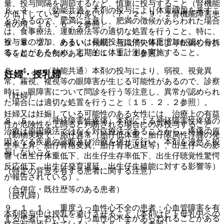
量、投与間隔を調節するなど、慎重に投与すること（腎機能
８．３． 〈効能共通〉本剤の投与により体重増加を来すこ
が低下していることが多い）〔７．２、９．２腎機能障害患
とがあるので、肥満に注意し、肥満の徴候があらわれた場合
者の項、１６．６．２参照〕。
は、食事療法、運動療法等の適切な処置を行うこと。特に、
投与量の増加、あるいは長期投与に伴い体重増加が認められ
９．８．２． めまい、傾眠、意識消失等により転倒し骨折
ることがあるため、定期的に体重計測を実施すること。
等を起こした例がある〔１１．１．１参照〕。
８．４． 〈効能共通〉本剤の投与により、弱視、視覚異
妊婦・授乳婦
常、霧視、複視等の眼障害が生じる可能性があるので、診察
時に、眼障害について問診を行う等注意し、異常が認められ
（妊婦）
た場合には適切な処置を行うこと〔１５．２．２参照〕。
妊婦又は妊娠している可能性のある女性には、治療上の有益
８．５． 〈神経障害性疼痛〉本剤による神経障害性疼痛の
性が危険性を上回ると判断される場合にのみ投与すること
治療は原因療法ではなく対症療法であることから、疼痛の原
（動物実験で、胎仔異常（胎仔低体重、胎仔限局性浮腫の発
因となる疾患の診断及び治療を併せて行い、本剤を漫然と投
生率上昇、胎仔骨格変異、胎仔骨化遅延等）、出生仔への影
与しないこと。
響（出生仔体重低下、出生仔生存率低下、出生仔聴覚性驚愕
反応低下、出生仔発育遅延、出生仔生殖能に対する影響等）
（特定の背景を有する患者に関する注意）
が報告されている）。
（合併症・既往歴等のある患者）
（授乳婦）
９．１．１． 重度うっ血性心不全の患者：心血管障害を有
本剤投与中は授乳を避けさせること（本剤はヒト母乳中への
する患者において、うっ血性心不全があらわれることがある