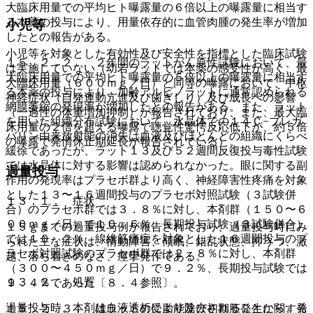
大臨床用量での平均ヒト曝露量の６倍以上の曝露量に相当す
る本薬の投与により、用量依存的に血管肉腫の発生率が増加
小児等
したとの報告がある。
小児等を対象とした有効性及び安全性を指標とした臨床試験
１５．２．２． ２年間のラットがん原性試験において、最
は実施していない（幼若ラットでは本薬の感受性が高く、最
大臨床用量での平均ヒト曝露量の５倍以上の曝露量に相当す
大臨床用量（６００ｍｇ／日）と同等の曝露において、中枢
る本薬の投与により、加齢アルビノラットに通常認められる
神経症状（自発運動亢進及び歯ぎしり）及び成長への影響
網膜萎縮の発現率が増加したとの報告がある。また、ラット
（一過性の体重増加抑制）が報告されており、また、最大臨
を用いた組織分布試験において、水晶体での１４Ｃ−プレガ
床用量の２倍を超える曝露で聴覚性驚愕反応低下が、約５倍
バリン由来放射能の消失は血液及びほとんどの組織にくらべ
の曝露で発情休止期延長が報告されている）。
緩徐であったが、ラット１３及び５２週間反復投与毒性試験
では水晶体に対する影響は認められなかった。眼に関する副
過量投与
作用の発現率はプラセボ群より高く、神経障害性疼痛を対象
とした１３〜１６週間投与のプラセボ対照試験（３試験併
１３．１． 症状
合）のプラセボ群では３．８％に対し、本剤群（１５０〜６
００ｍｇ／日）で１０．６％、長期投与試験（３試験併合）
１５ｇまでの過量投与例が報告されており、過量投与時にみ
では１０．２％、線維筋痛症を対象とした１６週間投与のプ
られた主な症状は、情動障害、傾眠、錯乱状態、抑うつ、激
ラセボ対照試験のプラセボ群では２．８％に対し、本剤群
越、落ち着きのなさ、痙攣発作である。
（３００〜４５０ｍｇ／日）で９．２％、長期投与試験では
１３．２． 処置
９．４％であった〔８．４参照〕。
過量投与時、本剤は血液透析により除去されることから、発
１５．２．３． 雄ラットの受胎能及び初期胚発生に関する