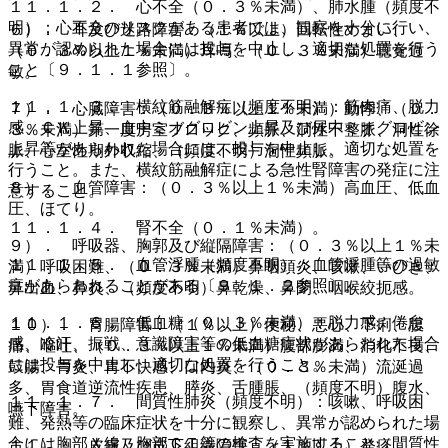
１１．１．２． 心不全（０．３％未満）、肺水腫（頻度不
明）：心不全のリスクがある患者では、観察を十分に行い、
６）． 耳及び迷路障害：（１％以上）回転性めまい、
異常が認められた場合には投与を中止し、適切な処置を行う
（０．３％以上１％未満）耳鳴、（０．３％未満）聴覚過
こと〔９．１．１参照〕。
敏。
１１．１．３． 横紋筋融解症（頻度不明）：筋肉痛、脱力
７）． 心臓障害：（０．３％以上１％未満）動悸、（０．
感、ＣＫ上昇、血中ミオグロビン上昇及び尿中ミオグロビン
３％未満）第一度房室ブロック、頻脈、洞性不整脈、洞性徐
上昇等があらわれた場合には、投与を中止し、適切な処置を
脈、心室性期外収縮、（頻度不明）洞性頻脈。
行うこと。また、横紋筋融解症による急性腎障害の発症に注
８）． 血管障害：（０．３％以上１％未満）高血圧、低血
意すること。
圧、ほてり。
１１．１．４． 腎不全（０．１％未満）。
９）． 呼吸器、胸郭及び縦隔障害：（０．３％以上１％未
１１．１．５． 血管浮腫（頻度不明）：血管浮腫等の過敏
満）呼吸困難、（０．３％未満）鼻咽頭炎、咳嗽、いびき、
症があらわれることがある〔９．１．２参照〕。
鼻出血、鼻炎、（頻度不明）鼻乾燥、鼻閉、咽喉絞扼感。
１１．１．６． 低血糖（０．３％未満）：脱力感、倦怠
１０）． 胃腸障害：（１％以上）便秘、悪心、下痢、腹
感、冷汗、振戦、意識障害等の低血糖症状があらわれた場合
痛、嘔吐、（０．３％以上１％未満）腹部膨満、消化不良、
には投与を中止し、適切な処置を行うこと。
鼓腸、胃炎、胃不快感、口内炎、（０．３％未満）流涎過
多、胃食道逆流性疾患、膵炎、舌腫脹、（頻度不明）腹水、
１１．１．７． 間質性肺炎（頻度不明）：咳嗽、呼吸困
嚥下障害。
難、発熱等の臨床症状を十分に観察し、異常が認められた場
合には胸部Ｘ線、胸部ＣＴ等の検査を実施すること（間質性
１１）． 皮膚及び皮下組織障害：（１％以上）発疹、