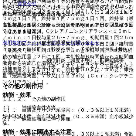
合には胸部Ｘ線、胸部ＣＴ等の検査を実施すること（間質性
運営会社
≧１５−＜３０ｍＬ／ｍｉｎ：１日投与量２５〜１５０ｍ
肺炎が疑われた場合には投与を中止し、副腎皮質ホルモン剤
ｇ、初期用量１回２５ｍｇ１日１回もしくは２回又は１回５
の投与等の適切な処置を行うこと）。
© 2021 HOKUTO Inc. All rights reserved.
０ｍｇ１日１回、維持量１回７５ｍｇ１日１回、維持量（最
高投与量）１回１００もしくは１２５ｍｇ１日１回又は１回
※本製品は疾病の診断・治療・予防を目的としたプログラム
１１．１．８． ショック（頻度不明）、アナフィラキシー
７５ｍｇ１日２回、Cクレアチニンクリアランス＜１５ｍＬ
ではありません。
（０．１％未満）。
／ｍｉｎ：１日投与量２５〜７５ｍｇ、初期用量１回２５ｍ
利用規約
プライバシーポリシー
お問い合わせ
１１．１．９． 皮膚粘膜眼症候群（Ｓｔｅｖｅｎｓ−Ｊｏ
ｇ１日１回、維持量１回２５又は５０ｍｇ１日１回、維持量
ｈｎｓｏｎ症候群）（頻度不明）、多形紅斑（頻度不明）。
（最高投与量）１回５０又は７５ｍｇ１日１回、D血液透析
後の補充用量（２日に１回、本剤投与６時間後から４時間血
１１．１．１０． 劇症肝炎（頻度不明）、肝機能障害
液透析を実施した場合のシミュレーション結果に基づく）：
（０．４％）：劇症肝炎、ＡＳＴ上昇、ＡＬＴ上昇等を伴う
初期用量２５又は５０ｍｇ、維持量５０又は７５ｍｇ、維持
肝機能障害があらわれることがある。
量（最高投与量）７５又は１００ｍｇ（Ｃｃｒ：クレアチニ
ンクリアランス）］。
その他の副作用
効能・効果
１１．２． その他の副作用
１）． 神経障害性疼痛。
１）． 血液及びリンパ系障害：（０．３％以上１％未満）
好中球減少症、白血球減少症、（０．３％未満）血小板減少
２）． 線維筋痛症に伴う疼痛。
症。
効能・効果に関連する注意
２）． 代謝及び栄養障害：（０．３％以上１％未満）食欲