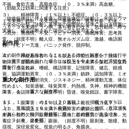
不振、食欲亢進、高脂血症、（０．３％未満）高血糖。
（効能又は効果に関連する注意）
３）． 精神障害：（１％以上）不眠症、（０．３％以上
〈線維筋痛症に伴う疼痛〉線維筋痛症の診断は、米国リウマ
１％未満）錯乱、失見当識、多幸気分、異常な夢、幻覚、
チ学会の分類（診断）基準等の国際的な基準に基づき慎重に
（０．３％未満）うつ病、落ち着きのなさ、気分動揺、抑う
実施し、確定診断された場合にのみ投与すること。
つ気分、無感情、不安、リビドー消失、睡眠障害、思考異
常、（頻度不明）離人症、無オルガズム症、激越、喚語困
副作用
難、リビドー亢進、パニック発作、脱抑制。
次の副作用があらわれることがあるので、観察を十分に行
４）． 神経系障害：（１％以上）浮動性めまい、頭痛、平
い、異常が認められた場合には投与を中止するなど適切な処
衡障害、運動失調、（０．３％以上１％未満）振戦、注意力
置を行うこと。
障害、感覚鈍麻、嗜眠、構語障害、記憶障害、健忘、錯感
覚、協調運動異常、（０．３％未満）鎮静、認知障害、ミオ
重大な副作用
クローヌス、反射消失、ジスキネジー、精神運動亢進、体位
性めまい、知覚過敏、味覚異常、灼熱感、失神、精神的機能
１１．１． 重大な副作用
障害、会話障害、（頻度不明）昏迷、嗅覚錯誤、書字障害。
１１．１．１． めまい（２０％以上）、傾眠（２０％以
５）． 眼障害：（１％以上）霧視、複視、視力低下、
上）、意識消失（０．３％未満）：めまい、傾眠、意識消失
（０．３％以上１％未満）視覚障害、網膜出血、（０．３％
があらわれ、転倒し骨折等に至ったとの報告がある〔８．
未満）視野欠損、眼部腫脹、眼痛、眼精疲労、流涙増加、光
１、９．８．２参照〕。
視症、斜視、眼乾燥、眼振、（頻度不明）眼刺激、散瞳、動
揺視、深径覚変化、視覚の明るさ、角膜炎。