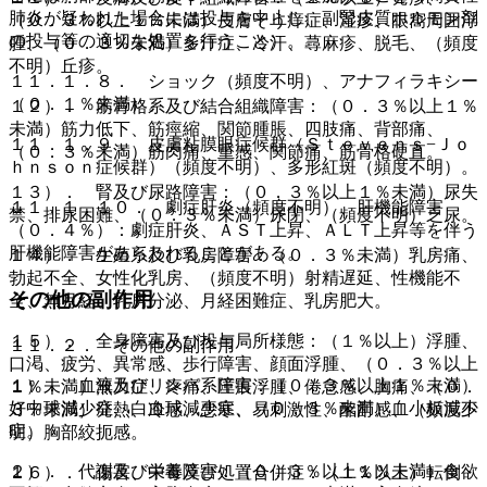
肺炎が疑われた場合には投与を中止し、副腎皮質ホルモン剤
（０．３％以上１％未満）皮膚そう痒症、湿疹、眼窩周囲浮
の投与等の適切な処置を行うこと）。
腫、（０．３％未満）多汗症、冷汗、蕁麻疹、脱毛、（頻度
不明）丘疹。
１１．１．８． ショック（頻度不明）、アナフィラキシー
（０．１％未満）。
１２）． 筋骨格系及び結合組織障害：（０．３％以上１％
未満）筋力低下、筋痙縮、関節腫脹、四肢痛、背部痛、
１１．１．９． 皮膚粘膜眼症候群（Ｓｔｅｖｅｎｓ−Ｊｏ
（０．３％未満）筋肉痛、重感、関節痛、筋骨格硬直。
ｈｎｓｏｎ症候群）（頻度不明）、多形紅斑（頻度不明）。
１３）． 腎及び尿路障害：（０．３％以上１％未満）尿失
１１．１．１０． 劇症肝炎（頻度不明）、肝機能障害
禁、排尿困難、（０．３％未満）尿閉、（頻度不明）乏尿。
（０．４％）：劇症肝炎、ＡＳＴ上昇、ＡＬＴ上昇等を伴う
肝機能障害があらわれることがある。
１４）． 生殖系及び乳房障害：（０．３％未満）乳房痛、
勃起不全、女性化乳房、（頻度不明）射精遅延、性機能不
その他の副作用
全、無月経、乳房分泌、月経困難症、乳房肥大。
１５）． 全身障害及び投与局所様態：（１％以上）浮腫、
１１．２． その他の副作用
口渇、疲労、異常感、歩行障害、顔面浮腫、（０．３％以上
１）． 血液及びリンパ系障害：（０．３％以上１％未満）
１％未満）無力症、疼痛、圧痕浮腫、倦怠感、胸痛、（０．
好中球減少症、白血球減少症、（０．３％未満）血小板減少
３％未満）発熱、冷感、悪寒、易刺激性、酩酊感、（頻度不
症。
明）胸部絞扼感。
２）． 代謝及び栄養障害：（０．３％以上１％未満）食欲
１６）． 傷害、中毒及び処置合併症：（１％以上）転倒・