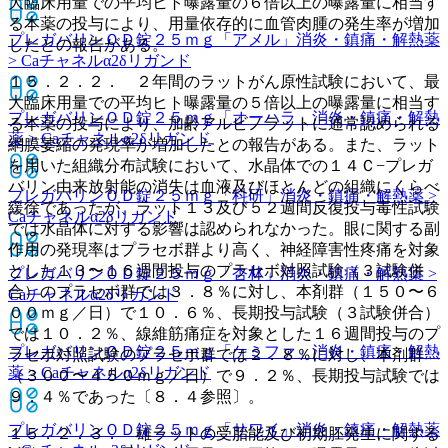
大臨床用量での平均ヒト曝露量の６倍以上の曝露量に相当す
る本薬の投与により、用量依存的に血管肉腫の発生率が増加
プレガバリンＯＤ錠２５ｍｇ「アメル」
消炎・鎮痛・解熱薬
したとの報告がある。
> Caチャネルα2δリガンド
１５．２．２． ２年間のラットがん原性試験において、最
大臨床用量での平均ヒト曝露量の５倍以上の曝露量に相当す
プレガバリンＯＤ錠２５ｍｇ「オーハラ」
消炎・鎮痛・解熱
る本薬の投与により、加齢アルビノラットに通常認められる
薬 > Caチャネルα2δリガンド
網膜萎縮の発現率が増加したとの報告がある。また、ラット
を用いた組織分布試験において、水晶体での１４Ｃ−プレガ
バリン由来放射能の消失は血液及びほとんどの組織にくらべ
プレガバリンＯＤ錠２５ｍｇ「科研」
消炎・鎮痛・解熱薬 >
緩徐であったが、ラット１３及び５２週間反復投与毒性試験
Caチャネルα2δリガンド
では水晶体に対する影響は認められなかった。眼に関する副
作用の発現率はプラセボ群より高く、神経障害性疼痛を対象
とした１３〜１６週間投与のプラセボ対照試験（３試験併
プレガバリンＯＤ錠２５ｍｇ「杏林」
消炎・鎮痛・解熱薬 >
合）のプラセボ群では３．８％に対し、本剤群（１５０〜６
Caチャネルα2δリガンド
００ｍｇ／日）で１０．６％、長期投与試験（３試験併合）
では１０．２％、線維筋痛症を対象とした１６週間投与のプ
プレガバリンＯＤ錠２５ｍｇ「ケミファ」
消炎・鎮痛・解熱
ラセボ対照試験のプラセボ群では２．８％に対し、本剤群
薬 > Caチャネルα2δリガンド
（３００〜４５０ｍｇ／日）で９．２％、長期投与試験では
９．４％であった〔８．４参照〕。
プレガバリンＯＤ錠２５ｍｇ「サワイ」
消炎・鎮痛・解熱薬
１５．２．３． 雄ラットの受胎能及び初期胚発生に関する