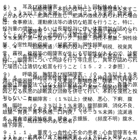
６）． 耳及び迷路障害：（１％以上）回転性めまい、
８．３． 〈効能共通〉本剤の投与により体重増加を来すこ
（０．３％以上１％未満）耳鳴、（０．３％未満）聴覚過
とがあるので、肥満に注意し、肥満の徴候があらわれた場合
敏。
は、食事療法、運動療法等の適切な処置を行うこと。特に、
投与量の増加、あるいは長期投与に伴い体重増加が認められ
７）． 心臓障害：（０．３％以上１％未満）動悸、（０．
ることがあるため、定期的に体重計測を実施すること。
３％未満）第一度房室ブロック、頻脈、洞性不整脈、洞性徐
脈、心室性期外収縮、（頻度不明）洞性頻脈。
８．４． 〈効能共通〉本剤の投与により、弱視、視覚異
常、霧視、複視等の眼障害が生じる可能性があるので、診察
８）． 血管障害：（０．３％以上１％未満）高血圧、低血
時に、眼障害について問診を行う等注意し、異常が認められ
圧、ほてり。
た場合には適切な処置を行うこと〔１５．２．２参照〕。
９）． 呼吸器、胸郭及び縦隔障害：（０．３％以上１％未
８．５． 〈神経障害性疼痛〉本剤による神経障害性疼痛の
満）呼吸困難、（０．３％未満）鼻咽頭炎、咳嗽、いびき、
治療は原因療法ではなく対症療法であることから、疼痛の原
鼻出血、鼻炎、（頻度不明）鼻乾燥、鼻閉、咽喉絞扼感。
因となる疾患の診断及び治療を併せて行い、本剤を漫然と投
与しないこと。
１０）． 胃腸障害：（１％以上）便秘、悪心、下痢、腹
痛、嘔吐、（０．３％以上１％未満）腹部膨満、消化不良、
（特定の背景を有する患者に関する注意）
鼓腸、胃炎、胃不快感、口内炎、（０．３％未満）流涎過
多、胃食道逆流性疾患、膵炎、舌腫脹、（頻度不明）腹水、
（合併症・既往歴等のある患者）
嚥下障害。
９．１．１． 重度うっ血性心不全の患者：心血管障害を有
１１）． 皮膚及び皮下組織障害：（１％以上）発疹、
する患者において、うっ血性心不全があらわれることがある