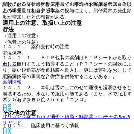
現している症状の程度に応じて血液透析の実施を考慮するこ
試験において、最大臨床用量での平均ヒト曝露量の２８倍以
と〔１６．６．３参照〕。
上の曝露量に相当する本薬の投与により、胎仔異常の発生頻
度が増加したとの報告がある。
適用上の注意、取扱い上の注意
貯法
（適用上の注意）
（保管上の注意）
１４．１． 薬剤交付時の注意
室温保存。
１４．１．１． ＰＴＰ包装の薬剤はＰＴＰシートから取り
出して服用するよう指導すること（ＰＴＰシートの誤飲によ
ホーム
り、硬い鋭角部が食道粘膜へ刺入し、更には穿孔をおこして
縦隔洞炎等の重篤な合併症を併発することがある）。
薬剤情報
１４．１．２． 本剤は舌の上にのせて唾液を湿潤させると
崩壊するため、水なしで服用可能である（また、水で服用す
プレガバリンＯＤ錠２５ｍｇ「ニプロ」
ることもできる）。
その他の注意
リリカＯＤ錠２５ｍｇ
消炎・鎮痛・解熱薬 > Caチャネルα2δ
リガンド
１５．１． 臨床使用に基づく情報