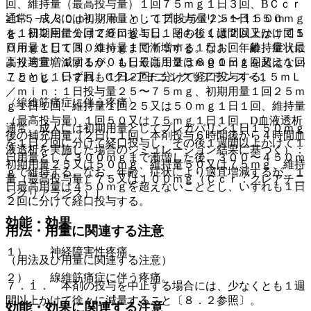
回、維持量（最高投与量）１回７５ｍｇ１日３回、BＣｃｒ
≧１５−＜３０ｍＬ／ｍｉｎ：１日投与量２５〜１５０ｍ
通常、成人には初期用量としてプレガバリン１日１５０ｍｇ
ｇ、初期用量１回２５ｍｇ１日１回もしくは２回又は１回５
を１日２回に分けて経口投与し、その後１週間以上かけて１
０ｍｇ１日１回、維持量１回７５ｍｇ１日１回、維持量（最
日用量として３００ｍｇまで漸増する。なお、年齢、症状に
高投与量）１回１００もしくは１２５ｍｇ１日１回又は１回
より適宜増減するが、１日最高用量は６００ｍｇを超えない
７５ｍｇ１日２回、Cクレアチニンクリアランス＜１５ｍＬ
こととし、いずれも１日２回に分けて経口投与する。
／ｍｉｎ：１日投与量２５〜７５ｍｇ、初期用量１回２５ｍ
〈線維筋痛症に伴う疼痛〉
ｇ１日１回、維持量１回２５又は５０ｍｇ１日１回、維持量
（最高投与量）１回５０又は７５ｍｇ１日１回、D血液透析
通常、成人には初期用量としてプレガバリン１日１５０ｍｇ
後の補充用量（２日に１回、本剤投与６時間後から４時間血
を１日２回に分けて経口投与し、その後１週間以上かけて１
液透析を実施した場合のシミュレーション結果に基づく）：
日用量として３００ｍｇまで漸増した後、３００〜４５０ｍ
初期用量２５又は５０ｍｇ、維持量５０又は７５ｍｇ、維持
ｇで維持する。なお、年齢、症状により適宜増減するが、１
量（最高投与量）７５又は１００ｍｇ（Ｃｃｒ：クレアチニ
日最高用量は４５０ｍｇを超えないこととし、いずれも１日
ンクリアランス）］。
２回に分けて経口投与する。
効能・効果
用法・用量に関連する注意
１）． 神経障害性疼痛。
（用法及び用量に関連する注意）
２）． 線維筋痛症に伴う疼痛。
７．１． 本剤の投与を中止する場合には、少なくとも１週
間以上かけて徐々に減量すること〔８．２参照〕。
効能・効果に関連する注意