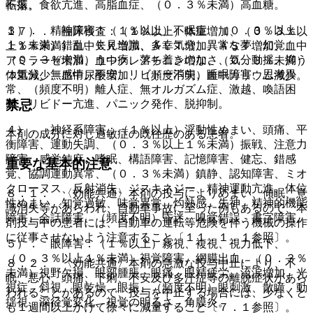
不振、食欲亢進、高脂血症、（０．３％未満）高血糖。
転落。
３）． 精神障害：（１％以上）不眠症、（０．３％以上
１７）． 臨床検査：（１％以上）体重増加、（０．３％以
１％未満）錯乱、失見当識、多幸気分、異常な夢、幻覚、
上１％未満）血中ＣＫ増加、ＡＬＴ増加、ＡＳＴ増加、血中
（０．３％未満）うつ病、落ち着きのなさ、気分動揺、抑う
アミラーゼ増加、血中クレアチニン増加、（０．３％未満）
つ気分、無感情、不安、リビドー消失、睡眠障害、思考異
体重減少、血中尿酸増加、（頻度不明）血中カリウム減少。
常、（頻度不明）離人症、無オルガズム症、激越、喚語困
禁忌
難、リビドー亢進、パニック発作、脱抑制。
４）． 神経系障害：（１％以上）浮動性めまい、頭痛、平
本剤の成分に対し過敏症の既往歴のある患者。
衡障害、運動失調、（０．３％以上１％未満）振戦、注意力
障害、感覚鈍麻、嗜眠、構語障害、記憶障害、健忘、錯感
重要な基本的注意
覚、協調運動異常、（０．３％未満）鎮静、認知障害、ミオ
クローヌス、反射消失、ジスキネジー、精神運動亢進、体位
８．１． 〈効能共通〉本剤の投与によりめまい、傾眠、意
性めまい、知覚過敏、味覚異常、灼熱感、失神、精神的機能
識消失等があらわれ、自動車事故に至った例もあるので、本
障害、会話障害、（頻度不明）昏迷、嗅覚錯誤、書字障害。
剤投与中の患者には、自動車の運転等危険を伴う機械の操作
に従事させないよう注意すること〔１１．１．１参照〕。
５）． 眼障害：（１％以上）霧視、複視、視力低下、
（０．３％以上１％未満）視覚障害、網膜出血、（０．３％
８．２． 〈効能共通〉本剤の急激な投与中止により、不
未満）視野欠損、眼部腫脹、眼痛、眼精疲労、流涙増加、光
眠、悪心、頭痛、下痢、不安及び多汗症等の離脱症状があら
視症、斜視、眼乾燥、眼振、（頻度不明）眼刺激、散瞳、動
われることがあるので、投与を中止する場合には、少なくと
揺視、深径覚変化、視覚の明るさ、角膜炎。
も１週間以上かけて徐々に減量すること〔７．１参照〕。