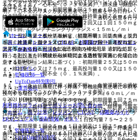
チニンクリアランス≧１５−＜３０ｍＬ／ｍｉｎ：１日投与
１１．１．２． 心不全（０．３％未満）、肺水腫（頻度不
ではありません。
量２５〜１５０ｍｇ、初期用量１回２５ｍｇ１日１回もしく
明）：心不全のリスクがある患者では、観察を十分に行い、
は２回又は１回５０ｍｇ１日１回、維持量１回７５ｍｇ１日
異常が認められた場合には投与を中止し、適切な処置を行う
１回、最高投与量１回７５ｍｇ１日２回又は１回１５０ｍｇ
こと〔９．１．１参照〕。
１日１回、Cクレアチニンクリアランス＜１５ｍＬ／ｍｉ
ホーム
ノート
ｎ：１日投与量２５〜７５ｍｇ、初期用量１回２５ｍｇ１日
１１．１．３． 横紋筋融解症（頻度不明）：筋肉痛、脱力
１回、維持量１回２５又は５０ｍｇ１日１回、最高投与量１
表・計算
レジメン
CTCAE
抗菌薬ガイド
ERマニュ
感、ＣＫ上昇、血中ミオグロビン上昇及び尿中ミオグロビン
回７５ｍｇ１日１回、D血液透析後の補充用量（２日に１
上昇等があらわれた場合には、投与を中止し、適切な処置を
アル
薬剤情報
ポスト
回、本剤投与６時間後から４時間血液透析を実施した場合の
行うこと。また、横紋筋融解症による急性腎障害の発症に注
新規登録
シミュレーション結果に基づく）：初期用量２５又は５０ｍ
意すること。
ログイン
ｇ、維持量５０又は７５ｍｇ、最高投与量１００又は１５０
１１．１．４． 腎不全（０．１％未満）。
監修医師一覧
ｍｇ］。
UpToDate特別割引
１１．１．５． 血管浮腫（頻度不明）：血管浮腫等の過敏
２）． 〈線維筋痛症に伴う疼痛〉腎機能障害患者に本剤を
運営会社
症があらわれることがある〔９．１．２参照〕。
投与する場合［@クレアチニンクリアランス≧６０ｍＬ／ｍ
© 2021 HOKUTO Inc. All rights reserved.
ｉｎ：１日投与量１５０〜４５０ｍｇ、初期用量１回７５ｍ
１１．１．６． 低血糖（０．３％未満）：脱力感、倦怠
利用規約
プライバシーポリシー
お問い合わせ
ｇ１日２回、維持量１回１５０ｍｇ１日２回、維持量（最高
感、冷汗、振戦、意識障害等の低血糖症状があらわれた場合
ホーム
表・計算
レジメン
CTCAE
抗菌薬ガイド
投与量）１回２２５ｍｇ１日２回、Aクレアチニンクリアラ
には投与を中止し、適切な処置を行うこと。
ERマニュアル
薬剤情報
ポスト
ンス≧３０−＜６０ｍＬ／ｍｉｎ：１日投与量７５〜２２５
ｍｇ、初期用量１回２５ｍｇ１日３回又は１回７５ｍｇ１日
１１．１．７． 間質性肺炎（頻度不明）：咳嗽、呼吸困
監修医師一覧
１回、維持量１回５０ｍｇ１日３回又は１回７５ｍｇ１日２
難、発熱等の臨床症状を十分に観察し、異常が認められた場
UpToDate特別割引
回、維持量（最高投与量）１回７５ｍｇ１日３回、BＣｃｒ