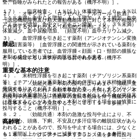
全、昏睡がみられたとの報告がある（機序不明）］。
１７）． 臨床検査：（１％以上）体重増加、（０．３％以
２）． オキシコドン、ロラゼパム、アルコール（飲酒）
上１％未満）血中ＣＫ増加、ＡＬＴ増加、ＡＳＴ増加、血中
［認知機能障害及び粗大運動機能障害に対して本剤が相加的
アミラーゼ増加、血中クレアチニン増加、（０．３％未満）
に作用するおそれがある（相加的な作用による）］。
体重減少、血中尿酸増加、（頻度不明）血中カリウム減少。
３）． 血管浮腫を引き起こす薬剤（アンジオテンシン変換
禁忌
酵素阻害薬等）［血管浮腫との関連性が示されている薬剤を
服用している患者では、血管浮腫＜顔面・口・頸部の腫脹な
本剤の成分に対し過敏症の既往歴のある患者。
ど＞を発症するリスクが高まるおそれがある（機序不
明）］。
重要な基本的注意
４）． 末梢性浮腫を引き起こす薬剤（チアゾリジン系薬剤
等）［チアゾリジン系薬剤と本剤の併用により末梢性浮腫を
８．１． 〈効能共通〉本剤の投与によりめまい、傾眠、意
発症するリスクが高まるおそれがある。また、チアゾリジン
識消失等があらわれ、自動車事故に至った例もあるので、本
系薬剤は体重増加又は体液貯留を引き起こし心不全が発症又
剤投与中の患者には、自動車の運転等危険を伴う機械の操作
は悪化することがあるため、本剤と併用する場合には慎重に
に従事させないよう注意すること〔１１．１．１参照〕。
投与すること（機序不明）］。
８．２． 〈効能共通〉本剤の急激な投与中止により、不
眠、悪心、頭痛、下痢、不安及び多汗症等の離脱症状があら
高齢者
われることがあるので、投与を中止する場合には、少なくと
も１週間以上かけて徐々に減量すること〔７．１参照〕。
９．８．１． クレアチニンクリアランス値を参考に投与