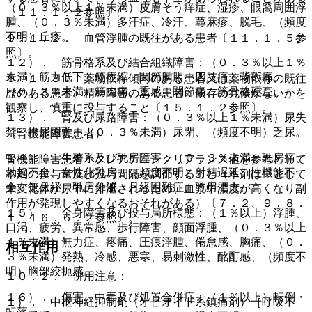
（０．３％以上１％未満）皮膚そう痒症、湿疹、眼窩周囲浮
〔１１．１．２参照〕。
腫、（０．３％未満）多汗症、冷汗、蕁麻疹、脱毛、（頻度
不明）丘疹。
９．１．２． 血管浮腫の既往がある患者〔１１．１．５参
照〕。
１２）． 筋骨格系及び結合組織障害：（０．３％以上１％
未満）筋力低下、筋痙縮、関節腫脹、四肢痛、背部痛、
９．１．３． 薬物依存傾向のある患者又は薬物依存の既往
（０．３％未満）筋肉痛、重感、関節痛、筋骨格硬直。
歴のある患者、精神障害のある患者：依存の兆候がないかを
観察し、慎重に投与すること〔１５．１．２参照〕。
１３）． 腎及び尿路障害：（０．３％以上１％未満）尿失
禁、排尿困難、（０．３％未満）尿閉、（頻度不明）乏尿。
（腎機能障害患者）
１４）． 生殖系及び乳房障害：（０．３％未満）乳房痛、
腎機能障害患者：クレアチニンクリアランス値を参考として
勃起不全、女性化乳房、（頻度不明）射精遅延、性機能不
本剤の投与量及び投与間隔を調節すること（本剤は主として
全、無月経、乳房分泌、月経困難症、乳房肥大。
未変化体が尿中に排泄されるため、血漿中濃度が高くなり副
作用が発現しやすくなるおそれがある）〔７．２、９．８．
１５）． 全身障害及び投与局所様態：（１％以上）浮腫、
１、１６．６．２参照〕。
口渇、疲労、異常感、歩行障害、顔面浮腫、（０．３％以上
１％未満）無力症、疼痛、圧痕浮腫、倦怠感、胸痛、（０．
相互作用
３％未満）発熱、冷感、悪寒、易刺激性、酩酊感、（頻度不
明）胸部絞扼感。
１０．２． 併用注意：
１６）． 傷害、中毒及び処置合併症：（１％以上）転倒・
１）． 中枢神経抑制剤（オピオイド系鎮痛剤）［呼吸不
転落。