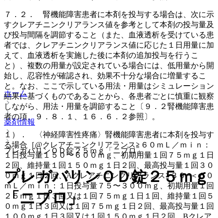
７．２． 腎機能障害患者に本剤を投与する場合は、次に示
すクレアチニンクリアランス値を参考として本剤の投与量及
び投与間隔を調節すること（また、血液透析を受けている患
者では、クレアチニンクリアランス値に応じた１日用量に加
えて、血液透析を実施した後に本剤の追加投与を行うこ
と）、複数の用量が設定されている場合には、低用量から開
始し、忍容性が確認され、効果不十分な場合に増量するこ
と。なお、ここで示している用法・用量はシミュレーション
ホーム
結果に基づくものであることから、各患者ごとに慎重に観察
しながら、用法・用量を調節すること〔９．２腎機能障害患
者の項、９．８．１、１６．６．２参照〕。
薬剤情報
１）． 〈神経障害性疼痛〉腎機能障害患者に本剤を投与す
る場合［@クレアチニンクリアランス≧６０ｍＬ／ｍｉｎ：
プレガバリンＯＤ錠２５ｍｇ「ニプロ」
１日投与量１５０〜６００ｍｇ、初期用量１回７５ｍｇ１日
２回、維持量１回１５０ｍｇ１日２回、最高投与量１回３０
プレガバリンＯＤ錠２５ｍｇ
０ｍｇ１日２回、Aクレアチニンクリアランス≧３０−＜６０
ｍＬ／ｍｉｎ：１日投与量７５〜３００ｍｇ、初期用量１回
「ニプロ」
２５ｍｇ１日３回又は１回７５ｍｇ１日１回、維持量１回５
０ｍｇ１日３回又は１回７５ｍｇ１日２回、最高投与量１回
１００ｍｇ１日３回又は１回１５０ｍｇ１日２回、Bクレア