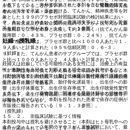
１５．１．１． 海外で実施された本剤を含む複数の抗てん
が低下していることが多い）〔７．２、９．２腎機能障害患
かん＜海外で承認＞薬における、てんかん、精神疾患等を対
者の項、１６．６．２参照〕。
象とした１９９のプラセボ対照臨床試験の検討結果におい
９．８．２． めまい、傾眠、意識消失等により転倒し骨折
て、自殺念慮及び自殺企図の発現のリスクが、抗てんかん薬
等を起こした例がある〔１１．１．１参照〕。
の服用群でプラセボ群と比較して約２倍高く（抗てんかん薬
服用群：０．４３％、プラセボ群：０．２４％）、抗てんか
妊婦・授乳婦
ん薬の服用群では、プラセボ群と比べ１０００人あたり１．
９人多いと計算された（９５％信頼区間：０．６−３．
（妊婦）
９）。また、てんかん患者のサブグループでは、プラセボ群
と比べ１０００人あたり２．４人多いと計算されている＊。
妊婦又は妊娠している可能性のある女性には、治療上の有益
性が危険性を上回ると判断される場合にのみ投与すること
＊）本剤は海外で抗てんかん薬として承認されているが、本
（動物実験で、胎仔異常（胎仔低体重、胎仔限局性浮腫の発
邦における本剤の効能・効果は「神経障害性疼痛、線維筋痛
生率上昇、胎仔骨格変異、胎仔骨化遅延等）、出生仔への影
症に伴う疼痛」である。
響（出生仔体重低下、出生仔生存率低下、出生仔聴覚性驚愕
１５．１．２． 薬物乱用に関連する受容体部位の活性作用
反応低下、出生仔発育遅延、出生仔生殖能に対する影響等）
は知られていないが、本剤を投与された患者で依存の症例が
が報告されている）。
市販後に報告されている〔９．１．３参照〕。
（授乳婦）
１５．２． 非臨床試験に基づく情報
本剤投与中は授乳を避けさせること（本剤はヒト母乳中への
１５．２．１． ２年間のマウスがん原性試験において、最
移行が認められている）〔１６．６．４参照〕。