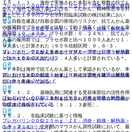
１５．１．１． 海外で実施された本剤を含む複数の抗てん
プレガバリンＯＤ錠２５ｍｇ「ＤＳＥＰ」
消炎・鎮痛・解熱
かん＜海外で承認＞薬における、てんかん、精神疾患等を対
薬 > Caチャネルα2δリガンド
象とした１９９のプラセボ対照臨床試験の検討結果におい
て、自殺念慮及び自殺企図の発現のリスクが、抗てんかん薬
の服用群でプラセボ群と比較して約２倍高く（抗てんかん薬
プレガバリンＯＤ錠２５ｍｇ「ＪＧ」
消炎・鎮痛・解熱薬 >
服用群：０．４３％、プラセボ群：０．２４％）、抗てんか
Caチャネルα2δリガンド
ん薬の服用群では、プラセボ群と比べ１０００人あたり１．
９人多いと計算された（９５％信頼区間：０．６−３．
プレガバリンＯＤ錠２５ｍｇ「ＫＭＰ」
消炎・鎮痛・解熱薬
９）。また、てんかん患者のサブグループでは、プラセボ群
> Caチャネルα2δリガンド
と比べ１０００人あたり２．４人多いと計算されている＊。
＊）本剤は海外で抗てんかん薬として承認されているが、本
プレガバリンＯＤ錠２５ｍｇ「ＮＰＩ」
消炎・鎮痛・解熱薬
邦における本剤の効能・効果は「神経障害性疼痛、線維筋痛
> Caチャネルα2δリガンド
症に伴う疼痛」である。
１５．１．２． 薬物乱用に関連する受容体部位の活性作用
プレガバリンＯＤ錠２５ｍｇ「ＹＤ」
消炎・鎮痛・解熱薬 >
は知られていないが、本剤を投与された患者で依存の症例が
Caチャネルα2δリガンド
市販後に報告されている〔９．１．３参照〕。
１５．２． 非臨床試験に基づく情報
プレガバリンＯＤ錠２５ｍｇ「ＺＥ」
消炎・鎮痛・解熱薬 >
１５．２．１． ２年間のマウスがん原性試験において、最
Caチャネルα2δリガンド