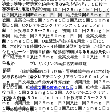
消炎・鎮痛・解熱薬 > Caチャネルα2δリガンド
チニンクリアランス≧１５−＜３０ｍＬ／ｍｉｎ：１日投与
2023年10月改訂(第1版)
量２５〜１５０ｍｇ、初期用量１回２５ｍｇ１日１回もしく
薬剤情報
後発品
は２回又は１回５０ｍｇ１日１回、維持量１回７５ｍｇ１日
後
１回、最高投与量１回７５ｍｇ１日２回又は１回１５０ｍｇ
毒
１日１回、Cクレアチニンクリアランス＜１５ｍＬ／ｍｉ
劇
ｎ：１日投与量２５〜７５ｍｇ、初期用量１回２５ｍｇ１日
麻
１回、維持量１回２５又は５０ｍｇ１日１回、最高投与量１
向
回７５ｍｇ１日１回、D血液透析後の補充用量（２日に１
覚
回、本剤投与６時間後から４時間血液透析を実施した場合の
シミュレーション結果に基づく）：初期用量２５又は５０ｍ
消炎・鎮痛・解熱薬 > Caチャネルα2δリガン
薬効分類
ｇ、維持量５０又は７５ｍｇ、最高投与量１００又は１５０
ド
ｍｇ］。
一般名
プレガバリン25mg口腔内崩壊錠
薬価
6.4
円
２）． 〈線維筋痛症に伴う疼痛〉腎機能障害患者に本剤を
メーカー
ニプロ
投与する場合［@クレアチニンクリアランス≧６０ｍＬ／ｍ
ｉｎ：１日投与量１５０〜４５０ｍｇ、初期用量１回７５ｍ
2023年10月改訂(第1版)
最終更新
ｇ１日２回、維持量１回１５０ｍｇ１日２回、維持量（最高
添付文書のPDFはこちら
投与量）１回２２５ｍｇ１日２回、Aクレアチニンクリアラ
ンス≧３０−＜６０ｍＬ／ｍｉｎ：１日投与量７５〜２２５
用法・用量
ｍｇ、初期用量１回２５ｍｇ１日３回又は１回７５ｍｇ１日
１回、維持量１回５０ｍｇ１日３回又は１回７５ｍｇ１日２
〈神経障害性疼痛〉