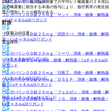
> Caチャネルα2δリガンド
試験において、最大臨床用量での平均ヒト曝露量の２８倍以
上の曝露量に相当する本薬の投与により、胎仔異常の発生頻
度が増加したとの報告がある。
プレガバリンＯＤ錠２５ｍｇ「サンド」
消炎・鎮痛・解熱薬
> Caチャネルα2δリガンド
貯法
（保管上の注意）
プレガバリンＯＤ錠２５ｍｇ「武田テバ」
消炎・鎮痛・解熱
薬 > Caチャネルα2δリガンド
室温保存。
プレガバリンＯＤ錠２５ｍｇ「トーワ」
消炎・鎮痛・解熱薬
> Caチャネルα2δリガンド
リリカＯＤ錠２５ｍｇ
消炎・鎮痛・解熱薬 > Caチャネルα2δ
リガンド
プレガバリンＯＤ錠２５ｍｇ「日医工」
消炎・鎮痛・解熱薬
> Caチャネルα2δリガンド
プレガバリンＯＤ錠２５ｍｇ「ＤＳＥＰ」
消炎・鎮痛・解熱
薬 > Caチャネルα2δリガンド
プレガバリンＯＤ錠２５ｍｇ「フェルゼン」
消炎・鎮痛・解
熱薬 > Caチャネルα2δリガンド
プレガバリンＯＤ錠２５ｍｇ「ＪＧ」
消炎・鎮痛・解熱薬 >
Caチャネルα2δリガンド