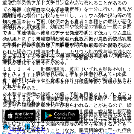
重増加等の偽アルドステロン症があらわれることがあるの
で、観察（血清カリウム値の測定等）を十分に行い、異常が
（合併症・既往歴等のある患者）
薬剤情報
認められた場合には投与を中止し、カリウム剤の投与等の適
９．１．１． 下痢、軟便のある患者：これらの症状が悪化
切な処置を行うこと〔８．２、１０．２参照〕。
薬剤写真、用法用量、効能効果や後発品の情報が一度に参照
するおそれがある。
でき、関連情報へ簡単にアクセスができます。
１１．１．３． ミオパチー（頻度不明）：低カリウム血症
９．１．２． 胃腸虚弱な患者：食欲不振、胃部不快感、悪
の結果としてミオパチーがあらわれることがあるので、観察
一般名、製品名どちらでも検索可能！
心、嘔吐、腹痛、軟便、下痢等があらわれることがある。
を十分に行い、脱力感、四肢痙攣・四肢麻痺等の異常が認め
られた場合には投与を中止し、カリウム剤の投与等の適切な
※ ご使用いただく際に、必ず最新の添付文書および安全性
９．１．３． 食欲不振、悪心、嘔吐のある患者：これらの
処置を行うこと〔８．２、１０．２参照〕。
情報も併せてご確認下さい。
症状が悪化するおそれがある。
１１．１．４． 肝機能障害、黄疸（いずれも頻度不明）：
９．１．４． 病後の衰弱期、著しく体力の衰えている患
著しいＡＳＴ上昇、著しいＡＬＴ上昇、著しいＡｌ−Ｐ上
者：副作用があらわれやすくなり、その症状が増強されるお
昇、著しいγ−ＧＴＰ上昇等を伴う肝機能障害、黄疸があらわ
それがある。
れることがある。
※本製品は疾病の診断・治療・予防を目的としたプログラム
９．１．５． 発汗傾向の著しい患者：発汗過多、全身脱力
１１．１．５． 腸間膜静脈硬化症（頻度不明）：長期投与
ではありません。
感等があらわれるおそれがある。
により、腸間膜静脈硬化症があらわれることがあるので、繰
り返し腹痛、繰り返し下痢、繰り返し便秘、繰り返し腹部膨
９．１．６． 狭心症、心筋梗塞等の循環器系障害のある患
満等があらわれた場合、又は便潜血陽性になった場合には投
者、又はその既往歴のある患者：当該疾患及びその症状が悪
与を中止し、ＣＴ、大腸内視鏡等の検査を実施するととも
化するおそれがある。
ホーム
ノート
に、適切な処置を行うこと（なお、腸管切除術に至った症例