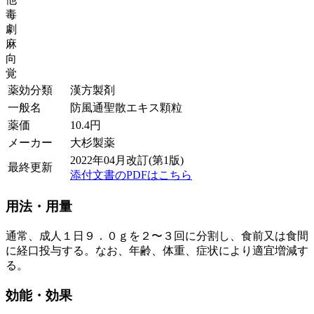
毒
劇
麻
向
覚
薬効分類
漢方製剤
一般名
防風通聖散エキス顆粒
薬価
10.4
円
メーカー
大杉製薬
2022年04月改訂(第1版)
最終更新
添付文書のPDFはこちら
用法・用量
通常、成人１日９．０ｇを２〜３回に分割し、食前又は食間
に経口投与する。なお、年齢、体重、症状により適宜増減す
る。
効能・効果