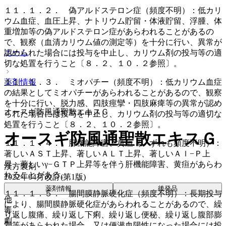
１１．１．２． 偽アルドステロン症（頻度不明）：低カリ
ウム血症、血圧上昇、ナトリウム貯留・体液貯留、浮腫、体
重増加等の偽アルドステロン症があらわれることがあるの
で、観察（血清カリウム値の測定等）を十分に行い、異常が
ホーム
認められた場合には投与を中止し、カリウム剤の投与等の適
切な処置を行うこと〔８．２、１０．２参照〕。
１１．１．３． ミオパチー（頻度不明）：低カリウム血症
薬剤情報
の結果としてミオパチーがあらわれることがあるので、観察
を十分に行い、脱力感、四肢痙攣・四肢麻痺等の異常が認め
オースギ防風通聖散エキスＧ
られた場合には投与を中止し、カリウム剤の投与等の適切な
処置を行うこと〔８．２、１０．２参照〕。
オースギ防風通聖散エキスＧ
１１．１．４． 肝機能障害、黄疸（いずれも頻度不明）：
著しいＡＳＴ上昇、著しいＡＬＴ上昇、著しいＡｌ−Ｐ上
昇、著しいγ−ＧＴＰ上昇等を伴う肝機能障害、黄疸があらわ
漢方製剤
れることがある。
2022年04月改訂(第1版)
薬剤情報
後発品
１１．１．５． 腸間膜静脈硬化症（頻度不明）：長期投与
他
により、腸間膜静脈硬化症があらわれることがあるので、繰
毒
り返し腹痛、繰り返し下痢、繰り返し便秘、繰り返し腹部膨
劇
満等があらわれた場合、又は便潜血陽性になった場合には投