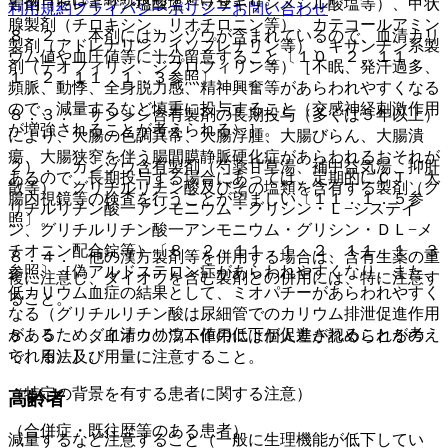
害剤（セレギリン塩酸塩、ラサギリンメシル酸塩等）、甲状
利用規約
プライバシーポリシー
お問い合わせ
腺製剤（チロキシン、リオチロニン等）、カテコールアミン
８．２． 本剤にはカンゾウが含まれているので、血清カリ
製剤（アドレナリン、イソプレナリン等）、キサンチン系製
ウム値や血圧値等に十分留意すること〔１０．２、１１．
剤（テオフィリン、ジプロフィリン等）［不眠、発汗過多、
１．２、１１．１．３参照〕。
頻脈、動悸、全身脱力感、精神興奮等があらわれやすくなる
ので、減量するなど慎重に投与すること（交感神経刺激作用
８．３． サンシシ含有製剤の長期投与（多くは５年以上）
が増強されることが考えられる）］。
により、大腸の色調異常、大腸浮腫、大腸びらん、大腸潰
瘍、大腸狭窄を伴う腸間膜静脈硬化症があらわれるおそれが
２）． カンゾウ含有製剤（芍薬甘草湯、補中益気湯、抑肝
あるので、長期投与する場合にあっては、定期的にＣＴ、大
散等）、グリチルリチン酸及びその塩類を含有する製剤（グ
腸内視鏡等の検査を行うことが望ましい〔１１．１．５参
リチルリチン酸一アンモニウム・グリシン・Ｌ−システイ
照〕。
ン、グリチルリチン酸一アンモニウム・グリシン・ＤＬ−メ
チオニン配合錠等）〔８．２、１１．１．２、１１．１．３
８．４． 他の漢方製剤等を併用する場合は、含有生薬の重
参照〕［偽アルドステロン症があらわれやすくなり、また、
複に注意し、ダイオウを含む製剤との併用には、特に注意す
低カリウム血症の結果として、ミオパチーがあらわれやすく
ること。
なる（グリチルリチン酸は尿細管でのカリウム排泄促進作用
があるため、血清カリウム値の低下が促進されることが考え
８．５． ダイオウの瀉下作用には個人差が認められるの
られる）］。
で、用法及び用量に注意すること。
（特定の背景を有する患者に関する注意）
高齢者
（合併症・既往歴等のある患者）
減量するなど注意すること（一般に生理機能が低下してい