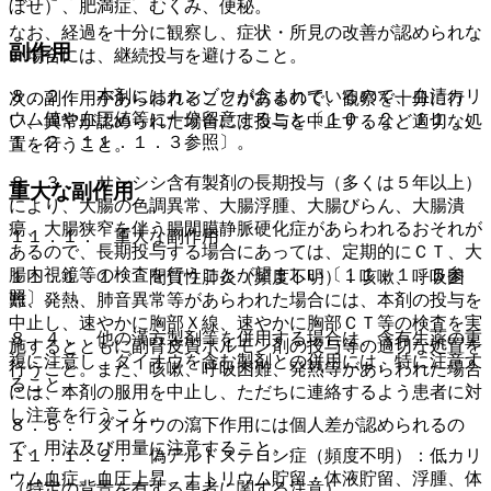
ぼせ）、肥満症、むくみ、便秘。
なお、経過を十分に観察し、症状・所見の改善が認められな
副作用
い場合には、継続投与を避けること。
８．２． 本剤にはカンゾウが含まれているので、血清カリ
次の副作用があらわれることがあるので、観察を十分に行
ウム値や血圧値等に十分留意すること〔１０．２、１１．
い、異常が認められた場合には投与を中止するなど適切な処
１．２、１１．１．３参照〕。
置を行うこと。
８．３． サンシシ含有製剤の長期投与（多くは５年以上）
重大な副作用
により、大腸の色調異常、大腸浮腫、大腸びらん、大腸潰
瘍、大腸狭窄を伴う腸間膜静脈硬化症があらわれるおそれが
１１．１． 重大な副作用
あるので、長期投与する場合にあっては、定期的にＣＴ、大
腸内視鏡等の検査を行うことが望ましい〔１１．１．５参
１１．１．１． 間質性肺炎（頻度不明）：咳嗽、呼吸困
照〕。
難、発熱、肺音異常等があらわれた場合には、本剤の投与を
中止し、速やかに胸部Ｘ線、速やかに胸部ＣＴ等の検査を実
８．４． 他の漢方製剤等を併用する場合は、含有生薬の重
施するとともに副腎皮質ホルモン剤の投与等の適切な処置を
複に注意し、ダイオウを含む製剤との併用には、特に注意す
行うこと。また、咳嗽、呼吸困難、発熱等があらわれた場合
ること。
には、本剤の服用を中止し、ただちに連絡するよう患者に対
し注意を行うこと。
８．５． ダイオウの瀉下作用には個人差が認められるの
で、用法及び用量に注意すること。
１１．１．２． 偽アルドステロン症（頻度不明）：低カリ
ウム血症、血圧上昇、ナトリウム貯留・体液貯留、浮腫、体
（特定の背景を有する患者に関する注意）