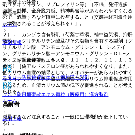
（保管上の注意）
剤（テオフィリン、ジプロフィリン等）［不眠、発汗過多、
頻脈、動悸、全身脱力感、精神興奮等があらわれやすくなる
室温保存。
ので、減量するなど慎重に投与すること（交感神経刺激作用
が増強されることが考えられる）］。
ホーム
２）． カンゾウ含有製剤（芍薬甘草湯、補中益気湯、抑肝
散等）、グリチルリチン酸及びその塩類を含有する製剤（グ
薬剤情報
リチルリチン酸一アンモニウム・グリシン・Ｌ−システイ
ン、グリチルリチン酸一アンモニウム・グリシン・ＤＬ−メ
チオニン配合錠等）〔８．２、１１．１．２、１１．１．３
オースギ防風通聖散エキスＧ
参照〕［偽アルドステロン症があらわれやすくなり、また、
低カリウム血症の結果として、ミオパチーがあらわれやすく
コタロー防風通聖散エキス細粒
漢方製剤
なる（グリチルリチン酸は尿細管でのカリウム排泄促進作用
があるため、血清カリウム値の低下が促進されることが考え
られる）］。
ツムラ防風通聖散エキス顆粒（医療用）
漢方製剤
ホーム
高齢者
減量するなど注意すること（一般に生理機能が低下してい
薬剤情報
る）。