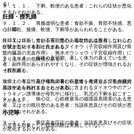
る）。
９．１．１． 下痢、軟便のある患者：これらの症状が悪化
するおそれがある。
妊婦・授乳婦
９．１．２． 胃腸虚弱な患者：食欲不振、胃部不快感、悪
（妊婦）
心、嘔吐、腹痛、軟便、下痢等があらわれることがある。
妊婦又は妊娠している可能性のある女性には投与しないこと
９．１．３． 食欲不振、悪心、嘔吐のある患者：これらの
が望ましい（本剤に含まれるダイオウ（子宮収縮作用及び骨
症状が悪化するおそれがある。
盤内臓器の充血作用）、無水ボウショウ（子宮収縮作用）に
９．１．４． 病後の衰弱期、著しく体力の衰えている患
より流早産の危険性がある）。
者：副作用があらわれやすくなり、その症状が増強されるお
（授乳婦）
それがある。
治療上の有益性及び母乳栄養の有益性を考慮し、授乳の継続
９．１．５． 発汗傾向の著しい患者：発汗過多、全身脱力
又は中止を検討すること（本剤に含まれるダイオウ中のアン
感等があらわれるおそれがある。
トラキノン誘導体が母乳中に移行し、乳児の下痢を起こすこ
９．１．６． 狭心症、心筋梗塞等の循環器系障害のある患
とがある）。
者、又はその既往歴のある患者：当該疾患及びその症状が悪
化するおそれがある。
小児等
９．１．７． 重症高血圧症の患者：当該疾患及びその症状
小児等を対象とした臨床試験は実施していない。
が悪化するおそれがある。