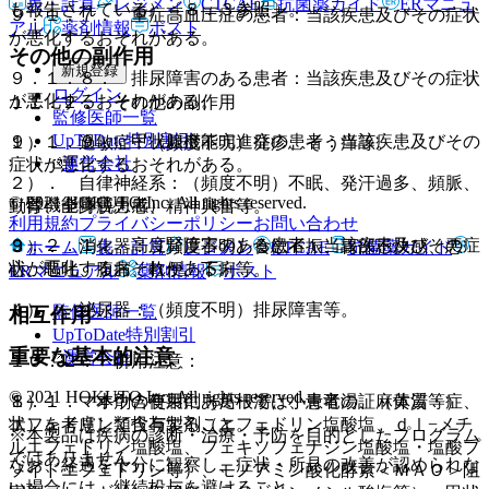
表・計算
レジメン
CTCAE
抗菌薬ガイド
ERマニュ
も報告されている）〔８．３参照〕。
９．１．７． 重症高血圧症の患者：当該疾患及びその症状
アル
薬剤情報
ポスト
が悪化するおそれがある。
その他の副作用
新規登録
９．１．８． 排尿障害のある患者：当該疾患及びその症状
ログイン
が悪化するおそれがある。
１１．２． その他の副作用
監修医師一覧
UpToDate特別割引
９．１．９． 甲状腺機能亢進症の患者：当該疾患及びその
１）． 過敏症：（頻度不明）発疹、そう痒等。
運営会社
症状が悪化するおそれがある。
２）． 自律神経系：（頻度不明）不眠、発汗過多、頻脈、
© 2021 HOKUTO Inc. All rights reserved.
（腎機能障害患者）
動悸、全身脱力感、精神興奮等。
利用規約
プライバシーポリシー
お問い合わせ
９．２．１． 高度腎障害のある患者：当該疾患及びその症
３）． 消化器：（頻度不明）食欲不振、胃部不快感、悪
ホーム
表・計算
レジメン
CTCAE
抗菌薬ガイド
状が悪化するおそれがある。
心、嘔吐、腹痛、軟便、下痢等。
ERマニュアル
薬剤情報
ポスト
４）． 泌尿器：（頻度不明）排尿障害等。
監修医師一覧
相互作用
UpToDate特別割引
重要な基本的注意
運営会社
１０．２． 併用注意：
© 2021 HOKUTO Inc. All rights reserved.
１）． マオウ含有製剤（葛根湯、小青竜湯、麻黄湯等）、
８．１． 本剤の使用にあたっては、患者の証（体質・症
エフェドリン類含有製剤（エフェドリン塩酸塩、ｄｌ−メチ
状）を考慮して投与すること。
※本製品は疾病の診断・治療・予防を目的としたプログラム
ルエフェドリン塩酸塩、フェキソフェナジン塩酸塩・塩酸プ
ではありません。
なお、経過を十分に観察し、症状・所見の改善が認められな
ソイドエフェドリン等）、モノアミン酸化酵素＜ＭＡＯ＞阻
い場合には、継続投与を避けること。