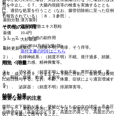
麻
与を中止し、ＣＴ、大腸内視鏡等の検査を実施するととも
向
に、適切な処置を行うこと（なお、腸管切除術に至った症例
覚
も報告されている）〔８．３参照〕。
薬効分類
漢方製剤
一般名
防風通聖散エキス顆粒
その他の副作用
薬価
10.4
円
１１．２． その他の副作用
メーカー
大杉製薬
2022年04月改訂(第1版)
１）． 過敏症：（頻度不明）発疹、そう痒等。
最終更新
添付文書のPDFはこちら
２）． 自律神経系：（頻度不明）不眠、発汗過多、頻脈、
動悸、全身脱力感、精神興奮等。
用法・用量
３）． 消化器：（頻度不明）食欲不振、胃部不快感、悪
通常、成人１日９．０ｇを２〜３回に分割し、食前又は食間
心、嘔吐、腹痛、軟便、下痢等。
に経口投与する。なお、年齢、体重、症状により適宜増減す
る。
４）． 泌尿器：（頻度不明）排尿障害等。
効能・効果
重要な基本的注意
腹部に皮下脂肪が多く、便秘がちなものの次の諸症：高血圧
８．１． 本剤の使用にあたっては、患者の証（体質・症
の随伴症状（高血圧のどうき、高血圧の肩こり、高血圧のの
状）を考慮して投与すること。