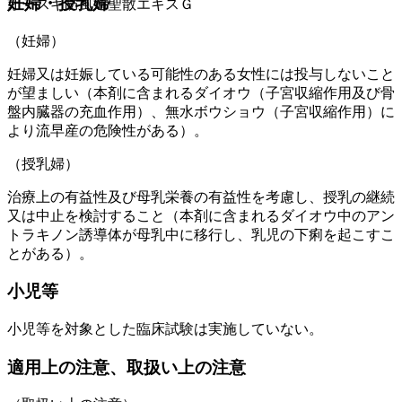
妊婦・授乳婦
オースギ防風通聖散エキスＧ
（妊婦）
妊婦又は妊娠している可能性のある女性には投与しないこと
が望ましい（本剤に含まれるダイオウ（子宮収縮作用及び骨
盤内臓器の充血作用）、無水ボウショウ（子宮収縮作用）に
より流早産の危険性がある）。
（授乳婦）
治療上の有益性及び母乳栄養の有益性を考慮し、授乳の継続
又は中止を検討すること（本剤に含まれるダイオウ中のアン
トラキノン誘導体が母乳中に移行し、乳児の下痢を起こすこ
とがある）。
小児等
小児等を対象とした臨床試験は実施していない。
適用上の注意、取扱い上の注意