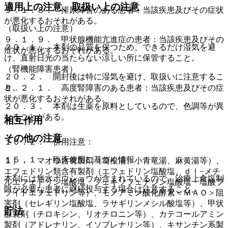
適用上の注意、取扱い上の注意
９．１．８． 排尿障害のある患者：当該疾患及びその症状
が悪化するおそれがある。
（取扱い上の注意）
９．１．９． 甲状腺機能亢進症の患者：当該疾患及びその
２０．１． 本剤の品質を保つため、できるだけ湿気を避
症状が悪化するおそれがある。
け、直射日光の当たらない涼しい所に保管すること。
（腎機能障害患者）
２０．２． 開封後は特に湿気を避け、取扱いに注意するこ
と。
９．２．１． 高度腎障害のある患者：当該疾患及びその症
状が悪化するおそれがある。
２０．３． 本剤は生薬を原料としているので、色調等が異
なることがある。
相互作用
その他の注意
１０．２． 併用注意：
１５．１． 臨床使用に基づく情報
１）． マオウ含有製剤（葛根湯、小青竜湯、麻黄湯等）、
エフェドリン類含有製剤（エフェドリン塩酸塩、ｄｌ−メチ
本剤には無水ボウショウが含まれているので、治療上食塩制
ルエフェドリン塩酸塩、フェキソフェナジン塩酸塩・塩酸プ
限が必要な患者に継続投与する場合は注意すること。
ソイドエフェドリン等）、モノアミン酸化酵素＜ＭＡＯ＞阻
害剤（セレギリン塩酸塩、ラサギリンメシル酸塩等）、甲状
貯法
腺製剤（チロキシン、リオチロニン等）、カテコールアミン
製剤（アドレナリン、イソプレナリン等）、キサンチン系製