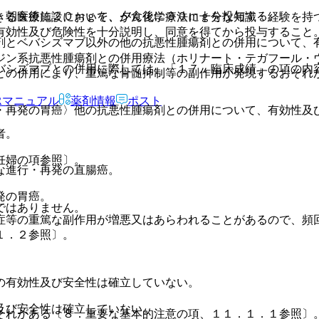
、朝食後に２０ｍｇを、夕食後に３０ｍｇを投与する。
きる医療施設において、がん化学療法に十分な知識・経験を持
有効性及び危険性を十分説明し、同意を得てから投与すること
剤とベバシズマブ以外の他の抗悪性腫瘍剤との併用について、
ジン系抗悪性腫瘍剤との併用療法（ホリナート・テガフール・
バシズマブとの併用に際しては、「１７．臨床成績」の項の内
との併用により、重篤な骨髄抑制等の副作用が発現するおそれ
Rマニュアル
薬剤情報
ポスト
・再発の胃癌〉他の抗悪性腫瘍剤との併用について、有効性及
者。
妊婦の項参照〕。
な進行・再発の直腸癌。
発の胃癌。
ではありません。
症等の重篤な副作用が増悪又はあらわれることがあるので、頻
１．２参照〕。
の有効性及び安全性は確立していない。
及び安全性は確立していない。
それがある〔８．重要な基本的注意の項、１１．１．１参照〕