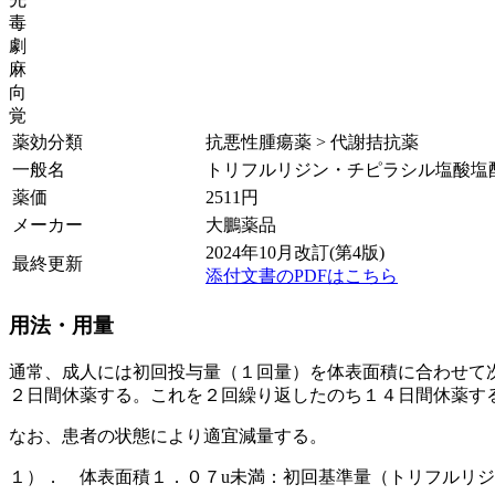
毒
劇
麻
向
覚
薬効分類
抗悪性腫瘍薬 > 代謝拮抗薬
一般名
トリフルリジン・チピラシル塩酸塩配合
薬価
2511
円
メーカー
大鵬薬品
2024年10月改訂(第4版)
最終更新
添付文書のPDFはこちら
用法・用量
通常、成人には初回投与量（１回量）を体表面積に合わせて
２日間休薬する。これを２回繰り返したのち１４日間休薬す
なお、患者の状態により適宜減量する。
１）． 体表面積１．０７u未満：初回基準量（トリフルリ