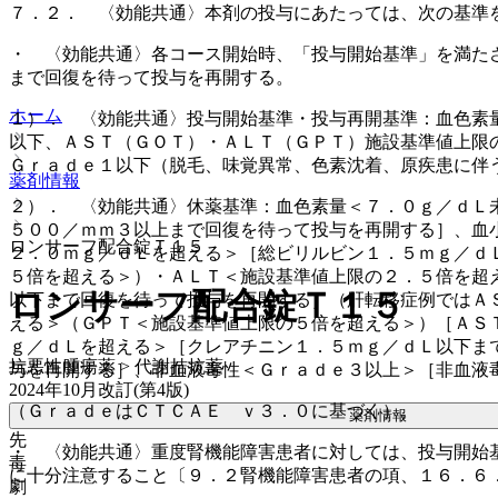
７．２． 〈効能共通〉本剤の投与にあたっては、次の基準
・ 〈効能共通〉各コース開始時、「投与開始基準」を満た
まで回復を待って投与を再開する。
ホーム
１）． 〈効能共通〉投与開始基準・投与再開基準：血色素
以下、ＡＳＴ（ＧＯＴ）・ＡＬＴ（ＧＰＴ）施設基準値上限
Ｇｒａｄｅ１以下（脱毛、味覚異常、色素沈着、原疾患に伴
薬剤情報
２）． 〈効能共通〉休薬基準：血色素量＜７．０ｇ／ｄＬ
５００／ｍｍ３以上まで回復を待って投与を再開する］、血
ロンサーフ配合錠Ｔ１５
２．０ｍｇ／ｄＬを超える＞［総ビリルビン１．５ｍｇ／ｄ
５倍を超える＞）・ＡＬＴ＜施設基準値上限の２．５倍を超
ロンサーフ配合錠Ｔ１５
以下まで回復を待って投与を再開する］（肝転移症例ではＡ
える＞（ＧＰＴ＜施設基準値上限の５倍を超える＞）［ＡＳ
ｇ／ｄＬを超える＞［クレアチニン１．５ｍｇ／ｄＬ以下ま
抗悪性腫瘍薬 > 代謝拮抗薬
与を再開する］、非血液毒性＜Ｇｒａｄｅ３以上＞［非血液
2024年10月改訂(第4版)
（ＧｒａｄｅはＣＴＣＡＥ ｖ３．０に基づく）。
薬剤情報
先
・ 〈効能共通〉重度腎機能障害患者に対しては、投与開始
毒
に十分注意すること〔９．２腎機能障害患者の項、１６．６
劇