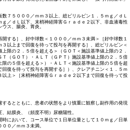
板数７５０００／ｍｍ３以上、総ビリルビン１．５ｍｇ／ｄＬ
ｍｇ／ｄＬ以下、末梢神経障害Ｇｒａｄｅ２以下、非血液毒性
レウス、腸炎、胃炎。
再開する］、好中球数＜１０００／ｍｍ３未満＞［好中球数１
ｍ３以上まで回復を待って投与を再開する］、総ビリルビン＜
値上限の２．５倍を超える＞（ＧＯＴ＜施設基準値上限の２．
ＳＴ（ＧＯＴ）・ＡＬＴ（ＧＰＴ）施設基準値上限の２．５倍
上限の５倍を超える＞）・ＡＬＴ＜施設基準値上限の５倍を超
で回復を待って投与を再開する］）、クレアチニン＜１．５ｍ
３以上＞［末梢神経障害Ｇｒａｄｅ２以下まで回復を待って投
慮するとともに、患者の状態をより慎重に観察し副作用の発現
圧、結膜炎、（頻度不明）尿糖陽性。
開時において、コース単位で１日単位量として１０ｍｇ／日単
０００／ｍｍ３未満。