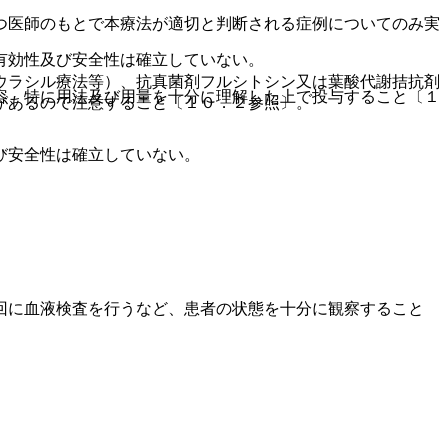
つ医師のもとで本療法が適切と判断される症例についてのみ実
。
有効性及び安全性は確立していない。
ウラシル療法等）、抗真菌剤フルシトシン又は葉酸代謝拮抗剤
容、特に用法及び用量を十分に理解した上で投与すること〔１
があるので注意すること〔１０．２参照〕。
び安全性は確立していない。
回に血液検査を行うなど、患者の状態を十分に観察すること
。