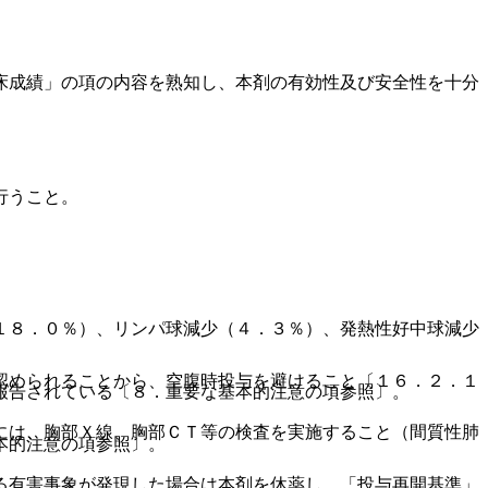
。
床成績」の項の内容を熟知し、本剤の有効性及び安全性を十分
。
。
。
行うこと。
。
１８．０％）、リンパ球減少（４．３％）、発熱性好中球減少
認められることから、空腹時投与を避けること〔１６．２．１
報告されている〔８．重要な基本的注意の項参照〕。
には、胸部Ｘ線、胸部ＣＴ等の検査を実施すること（間質性肺
本的注意の項参照〕。
る有害事象が発現した場合は本剤を休薬し、「投与再開基準」