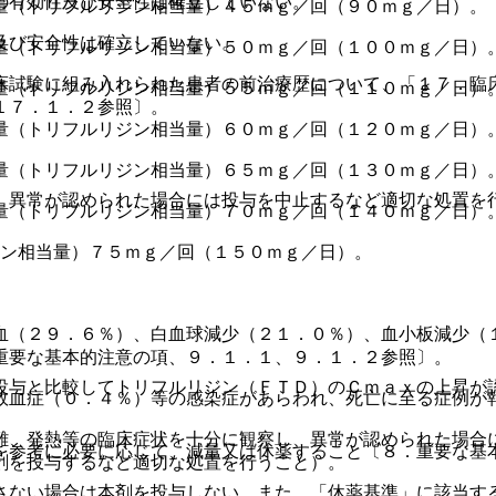
の有効性及び安全性は確立していない。
量（トリフルリジン相当量）４５ｍｇ／回（９０ｍｇ／日）。
及び安全性は確立していない。
準量（トリフルリジン相当量）５０ｍｇ／回（１００ｍｇ／日）
床試験に組み入れられた患者の前治療歴について、「１７．臨
準量（トリフルリジン相当量）５５ｍｇ／回（１１０ｍｇ／日）
１７．１．２参照〕。
準量（トリフルリジン相当量）６０ｍｇ／回（１２０ｍｇ／日）
準量（トリフルリジン相当量）６５ｍｇ／回（１３０ｍｇ／日）
、異常が認められた場合には投与を中止するなど適切な処置を
準量（トリフルリジン相当量）７０ｍｇ／回（１４０ｍｇ／日）
ジン相当量）７５ｍｇ／回（１５０ｍｇ／日）。
血（２９．６％）、白血球減少（２１．０％）、血小板減少（
重要な基本的注意の項、９．１．１、９．１．２参照〕。
投与と比較してトリフルリジン（ＦＴＤ）のＣｍａｘの上昇が
敗血症（０．４％）等の感染症があらわれ、死亡に至る症例が
難、発熱等の臨床症状を十分に観察し、異常が認められた場合
を参考に必要に応じて、減量又は休薬すること〔８．重要な基
剤を投与するなど適切な処置を行うこと）。
さない場合は本剤を投与しない。また、「休薬基準」に該当す