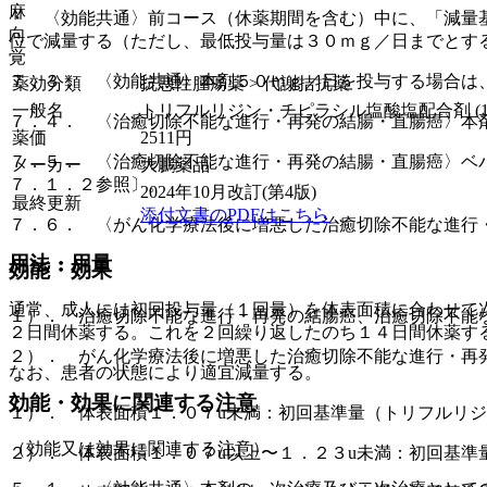
麻
・ 〈効能共通〉前コース（休薬期間を含む）中に、「減量
向
位で減量する（ただし、最低投与量は３０ｍｇ／日までとす
覚
７．３． 〈効能共通〉本剤５０ｍｇ／日を投与する場合は
薬効分類
抗悪性腫瘍薬 > 代謝拮抗薬
一般名
トリフルリジン・チピラシル塩酸塩配合剤 (1)
７．４． 〈治癒切除不能な進行・再発の結腸・直腸癌〉本
薬価
2511
円
７．５． 〈治癒切除不能な進行・再発の結腸・直腸癌〉ベ
メーカー
大鵬薬品
７．１．２参照〕。
2024年10月改訂(第4版)
最終更新
添付文書のPDFはこちら
７．６． 〈がん化学療法後に増悪した治癒切除不能な進行
用法・用量
効能・効果
通常、成人には初回投与量（１回量）を体表面積に合わせて
１）． 治癒切除不能な進行・再発の結腸癌、治癒切除不能
２日間休薬する。これを２回繰り返したのち１４日間休薬す
２）． がん化学療法後に増悪した治癒切除不能な進行・再
なお、患者の状態により適宜減量する。
効能・効果に関連する注意
１）． 体表面積１．０７u未満：初回基準量（トリフルリ
（効能又は効果に関連する注意）
２）． 体表面積１．０７u以上〜１．２３u未満：初回基準