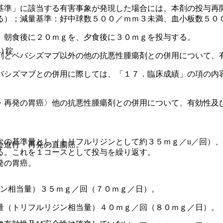
基準」に該当する有害事象が発現した場合には、本剤の投与再
る）；減量基準：好中球数５００／ｍｍ３未満、血小板数５０
、朝食後に２０ｍｇを、夕食後に３０ｍｇを投与する。
 錠
剤とベバシズマブ以外の他の抗悪性腫瘍剤との併用について、
バシズマブとの併用に際しては、「１７．臨床成績」の項の内
・再発の胃癌〉他の抗悪性腫瘍剤との併用について、有効性及
次の基準量とし（トリフルリジンとして約３５ｍｇ／u／回）
な進行・再発の直腸癌。
る。これを１コースとして投与を繰り返す。
発の胃癌。
ジン相当量）３５ｍｇ／回（７０ｍｇ／日）。
量（トリフルリジン相当量）４０ｍｇ／回（８０ｍｇ／日）。