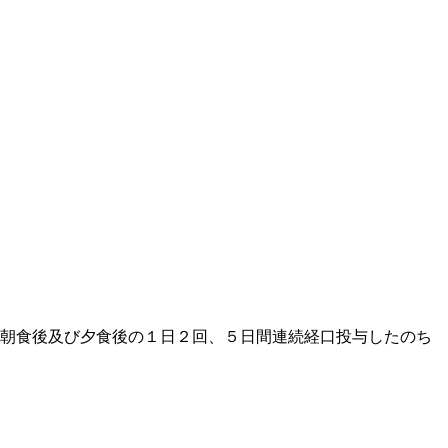
、朝食後及び夕食後の１日２回、５日間連続経口投与したのち