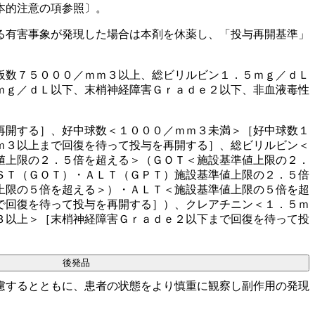
本的注意の項参照〕。
る有害事象が発現した場合は本剤を休薬し、「投与再開基準」
板数７５０００／ｍｍ３以上、総ビリルビン１．５ｍｇ／ｄＬ
ｍｇ／ｄＬ以下、末梢神経障害Ｇｒａｄｅ２以下、非血液毒性
再開する］、好中球数＜１０００／ｍｍ３未満＞［好中球数１
ｍ３以上まで回復を待って投与を再開する］、総ビリルビン＜
値上限の２．５倍を超える＞（ＧＯＴ＜施設基準値上限の２．
ＳＴ（ＧＯＴ）・ＡＬＴ（ＧＰＴ）施設基準値上限の２．５倍
上限の５倍を超える＞）・ＡＬＴ＜施設基準値上限の５倍を超
で回復を待って投与を再開する］）、クレアチニン＜１．５ｍ
３以上＞［末梢神経障害Ｇｒａｄｅ２以下まで回復を待って投
後発品
慮するとともに、患者の状態をより慎重に観察し副作用の発現