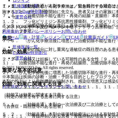
ログイン
７．３． 〈効能共通〉本剤５０ｍｇ／日を投与する場合は
監修医師一覧
１．１． 本剤を含むがん化学療法は、緊急時に十分対応で
UpToDate特別割引
施すること。また、治療開始に先立ち、患者又はその家族に
７．４． 〈治癒切除不能な進行・再発の結腸・直腸癌〉本
運営会社
１．２． フッ化ピリミジン系抗悪性腫瘍剤、フッ化ピリミ
７．５． 〈治癒切除不能な進行・再発の結腸・直腸癌〉ベ
© 2021 HOKUTO Inc. All rights reserved.
（メトトレキサート及びペメトレキセドナトリウム水和物）
７．１．２参照〕。
利用規約
プライバシーポリシー
お問い合わせ
ホーム
表・計算
レジメン
CTCAE
抗菌薬ガイド
E
禁忌
７．６． 〈がん化学療法後に増悪した治癒切除不能な進行
監修医師一覧
２．１． 本剤の成分に対し重篤な過敏症の既往歴のある患
効能・効果
UpToDate特別割引
運営会社
２．２． 妊婦又は妊娠している可能性のある女性〔９．５
１）． 治癒切除不能な進行・再発の結腸癌、治癒切除不能
© 2021 HOKUTO Inc. All rights reserved.
重要な基本的注意
２）． がん化学療法後に増悪した治癒切除不能な進行・再
※本製品は疾病の診断・治療・予防を目的としたプログラム
本剤の投与により骨髄機能が抑制され、感染症増悪又は感染
効能・効果に関連する注意
利用規約
プライバシーポリシー
お問い合わせ
〔７．２、９．１．１、９．１．２、１１．１．１、１１．
（効能又は効果に関連する注意）
（特定の背景を有する患者に関する注意）
５．１． 〈効能共通〉本剤の一次治療及び二次治療として
（合併症・既往歴等のある患者）
５．２． 〈効能共通〉本剤の術後補助療法における有効性
９．１．１． 骨髄抑制のある患者：骨髄抑制が増強するお