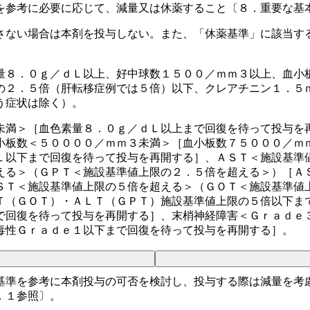
を参考に必要に応じて、減量又は休薬すること〔８．重要な基
さない場合は本剤を投与しない。また、「休薬基準」に該当す
量８．０ｇ／ｄＬ以上、好中球数１５００／ｍｍ３以上、血小
の２．５倍（肝転移症例では５倍）以下、クレアチニン１．５
う症状は除く）。
未満＞［血色素量８．０ｇ／ｄＬ以上まで回復を待って投与を
小板数＜５００００／ｍｍ３未満＞［血小板数７５０００／ｍ
Ｌ以下まで回復を待って投与を再開する］、ＡＳＴ＜施設基準
える＞（ＧＰＴ＜施設基準値上限の２．５倍を超える＞）［Ａ
ＳＴ＜施設基準値上限の５倍を超える＞（ＧＯＴ＜施設基準値
Ｔ（ＧＯＴ）・ＡＬＴ（ＧＰＴ）施設基準値上限の５倍以下ま
で回復を待って投与を再開する］、末梢神経障害＜Ｇｒａｄｅ
毒性Ｇｒａｄｅ１以下まで回復を待って投与を再開する］。
基準を参考に本剤投与の可否を検討し、投与する際は減量を考
．１参照〕。