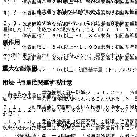
５．１． 〈効能共通〉本剤の一次治療及び二次治療として
３）． 体表面積１．２３u以上〜１．３８u未満：初回基準
５．２． 〈効能共通〉本剤の術後補助療法における有効性
４）． 体表面積１．３８u以上〜１．５３u未満：初回基
５．３． 〈治癒切除不能な進行・再発の結腸・直腸癌〉臨
５）． 体表面積１．５３u以上〜１．６９u未満：初回基
理解した上で、適応患者の選択を行うこと〔１７．１．１、
６）． 体表面積１．６９u以上〜１．８４u未満：初回基
副作用
７）． 体表面積１．８４u以上〜１．９９u未満：初回基
次の副作用があらわれることがあるので、観察を十分に行い
８）． 体表面積１．９９u以上〜２．１５u未満：初回基
重大な副作用
９）． 体表面積２．１５u以上：初回基準量（トリフルリ
１１．１． 重大な副作用
用法・用量に関連する注意
１１．１．１． 骨髄抑制：好中球減少（５８．２％）、貧
（用法及び用量に関連する注意）
症（２．４％）等の骨髄抑制があらわれることがある〔８．
７．１． 〈効能共通〉空腹時に本剤を投与した場合、食後
１１．１．２． 感染症（５．６％）：肺炎（０．８％）、
参照〕。
１１．１．３． 間質性肺疾患（頻度不明）：咳嗽、呼吸困
７．２． 〈効能共通〉本剤の投与にあたっては、次の基準
疾患が疑われた場合には、投与を中止し、副腎皮質ホルモン
・ 〈効能共通〉各コース開始時、「投与開始基準」を満た