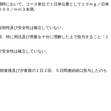
開時において、コース単位で１日単位量として１０ｍｇ／日単
０００／ｍｍ３未満。
有効性及び安全性は確立していない。
容、特に用法及び用量を十分に理解した上で投与すること〔１
び安全性は確立していない。
、朝食後及び夕食後の１日２回、５日間連続経口投与したのち