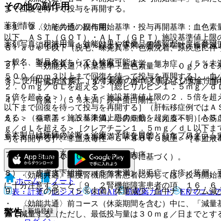
その他の副作用
まで回復を待って投与を再開する。
薬剤情報
１）． 〈効能共通〉投与開始基準・投与再開基準：血色素
１１．２． その他の副作用
以下、ＡＳＴ（ＧＯＴ）・ＡＬＴ（ＧＰＴ）施設基準値上限
薬剤写真、用法用量、効能効果や後発品の情報が一度に参照
１）． 消化器：（１０％以上）下痢、悪心、嘔吐、食欲減
Ｇｒａｄｅ１以下（脱毛、味覚異常、色素沈着、原疾患に伴
一般名、製品名どちらでも検索可能！
２）． 全身症状：（１０％以上）疲労、無力症、（５％未
２）． 〈効能共通〉休薬基準：血色素量＜７．０ｇ／ｄＬ
５００／ｍｍ３以上まで回復を待って投与を再開する］、血
※ ご使用いただく際に、必ず最新の添付文書および安全性情
３）． 肝臓胆道系：（５％未満）血中ビリルビン増加、血
２．０ｍｇ／ｄＬを超える＞［総ビリルビン１．５ｍｇ／ｄ
５倍を超える＞）・ＡＬＴ＜施設基準値上限の２．５倍を超
４）． 腎臓：（５％未満）尿中蛋白陽性。
以下まで回復を待って投与を再開する］（肝転移症例ではＡ
える＞（ＧＰＴ＜施設基準値上限の５倍を超える＞）［ＡＳ
５）． 循環器：（５％未満）心房細動、（頻度不明）心筋
ｇ／ｄＬを超える＞［クレアチニン１．５ｍｇ／ｄＬ以下ま
※本製品は疾病の診断・治療・予防を目的としたプログラム
６）． 精神神経：（５％未満）味覚異常、頭痛、めまい、
与を再開する］、非血液毒性＜Ｇｒａｄｅ３以上＞［非血液
７）． 筋骨格系：（５％未満）筋肉痛。
（ＧｒａｄｅはＣＴＣＡＥ ｖ３．０に基づく）。
８）． 皮膚皮下組織：（５％未満）脱毛症、皮疹／落屑、
・ 〈効能共通〉重度腎機能障害患者に対しては、投与開始
ホーム
ノート
に十分注意すること〔９．２腎機能障害患者の項、１６．６
９）． その他：（５％未満）体重減少、血中ナトリウム減
表・計算
レジメン
CTCAE
抗菌薬ガイド
ERマニュ
・ 〈効能共通〉前コース（休薬期間を含む）中に、「減量
警告
新規登録
位で減量する（ただし、最低投与量は３０ｍｇ／日までとす