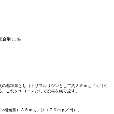
剤 (1) 錠
次の基準量とし（トリフルリジンとして約３５ｍｇ／u／回）
る。これを１コースとして投与を繰り返す。
ジン相当量）３５ｍｇ／回（７０ｍｇ／日）。