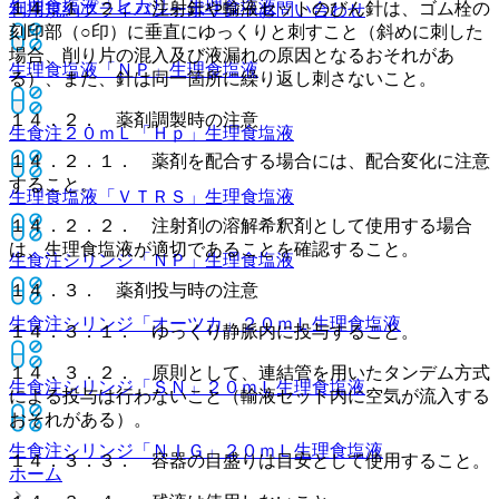
生理食塩液「ヒカリ」
生理食塩液
１４．１．２． 注射針や輸液セットのびん針は、ゴム栓の
利用規約
プライバシーポリシー
お問い合わせ
刻印部（○印）に垂直にゆっくりと刺すこと（斜めに刺した
場合、削り片の混入及び液漏れの原因となるおそれがあ
生理食塩液「ＮＰ」
生理食塩液
る）、また、針は同一箇所に繰り返し刺さないこと。
１４．２． 薬剤調製時の注意
生食注２０ｍＬ「Ｈｐ」
生理食塩液
１４．２．１． 薬剤を配合する場合には、配合変化に注意
すること。
生理食塩液「ＶＴＲＳ」
生理食塩液
１４．２．２． 注射剤の溶解希釈剤として使用する場合
は、生理食塩液が適切であることを確認すること。
生食注シリンジ「ＮＰ」
生理食塩液
１４．３． 薬剤投与時の注意
生食注シリンジ「オーツカ」２０ｍＬ
生理食塩液
１４．３．１． ゆっくり静脈内に投与すること。
１４．３．２． 原則として、連結管を用いたタンデム方式
生食注シリンジ「ＳＮ」２０ｍＬ
生理食塩液
による投与は行わないこと（輸液セット内に空気が流入する
おそれがある）。
生食注シリンジ「ＮＩＧ」２０ｍＬ
生理食塩液
１４．３．３． 容器の目盛りは目安として使用すること。
ホーム