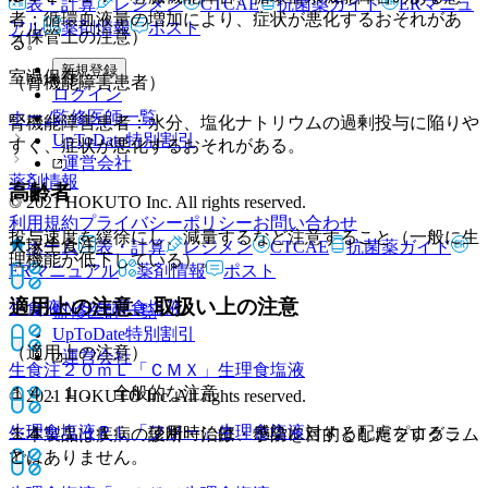
表・計算
レジメン
CTCAE
抗菌薬ガイド
ERマニュ
者：循環血液量の増加により、症状が悪化するおそれがあ
アル
薬剤情報
ポスト
（保管上の注意）
る。
新規登録
室温保存。
（腎機能障害患者）
ログイン
監修医師一覧
ホーム
腎機能障害患者：水分、塩化ナトリウムの過剰投与に陥りや
UpToDate特別割引
すく、症状が悪化するおそれがある。
運営会社
薬剤情報
高齢者
© 2021 HOKUTO Inc. All rights reserved.
利用規約
プライバシーポリシー
お問い合わせ
投与速度を緩徐にし、減量するなど注意すること（一般に生
大塚生食注
ホーム
表・計算
レジメン
CTCAE
抗菌薬ガイド
理機能が低下している）。
ERマニュアル
薬剤情報
ポスト
適用上の注意、取扱い上の注意
生食液ＮＳ
生理食塩液
監修医師一覧
UpToDate特別割引
（適用上の注意）
運営会社
生食注２０ｍＬ「ＣＭＸ」
生理食塩液
１４．１． 全般的な注意
© 2021 HOKUTO Inc. All rights reserved.
生理食塩液ＰＬ「フソー」
生理食塩液
１４．１．１． 使用時には、感染に対する配慮をするこ
※本製品は疾病の診断・治療・予防を目的としたプログラム
と。
ではありません。