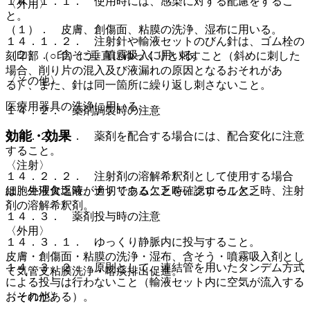
１４．１．１． 使用時には、感染に対する配慮をするこ
〈外用〉
と。
（１）． 皮膚、創傷面、粘膜の洗浄、湿布に用いる。
１４．１．２． 注射針や輸液セットのびん針は、ゴム栓の
（２）． 含そう、噴霧吸入に用いる。
刻印部（○印）に垂直にゆっくりと刺すこと（斜めに刺した
場合、削り片の混入及び液漏れの原因となるおそれがあ
〈その他〉
る）、また、針は同一箇所に繰り返し刺さないこと。
医療用器具の洗浄に用いる。
１４．２． 薬剤調製時の注意
効能・効果
１４．２．１． 薬剤を配合する場合には、配合変化に注意
すること。
〈注射〉
１４．２．２． 注射剤の溶解希釈剤として使用する場合
細胞外液欠乏時、ナトリウム欠乏時、クロール欠乏時、注射
は、生理食塩液が適切であることを確認すること。
剤の溶解希釈剤。
１４．３． 薬剤投与時の注意
〈外用〉
１４．３．１． ゆっくり静脈内に投与すること。
皮膚・創傷面・粘膜の洗浄・湿布、含そう・噴霧吸入剤とし
１４．３．２． 原則として、連結管を用いたタンデム方式
て気管支粘膜洗浄・喀痰排出促進。
による投与は行わないこと（輸液セット内に空気が流入する
〈その他〉
おそれがある）。