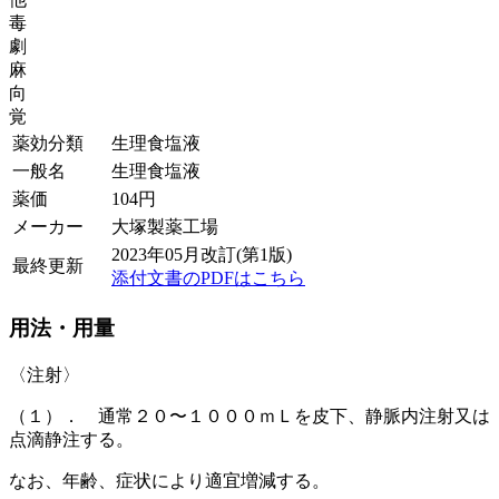
毒
劇
麻
向
覚
薬効分類
生理食塩液
一般名
生理食塩液
薬価
104
円
メーカー
大塚製薬工場
2023年05月改訂(第1版)
最終更新
添付文書のPDFはこちら
用法・用量
〈注射〉
（１）． 通常２０〜１０００ｍＬを皮下、静脈内注射又は
点滴静注する。
なお、年齢、症状により適宜増減する。