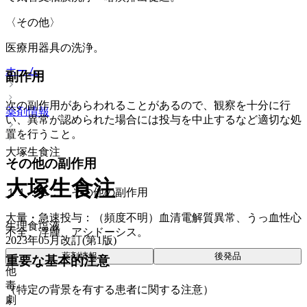
〈その他〉
医療用器具の洗浄。
ホーム
副作用
次の副作用があらわれることがあるので、観察を十分に行
薬剤情報
い、異常が認められた場合には投与を中止するなど適切な処
置を行うこと。
大塚生食注
その他の副作用
大塚生食注
１１．２． その他の副作用
大量・急速投与：（頻度不明）血清電解質異常、うっ血性心
生理食塩液
不全、浮腫、アシドーシス。
2023年05月改訂(第1版)
薬剤情報
後発品
重要な基本的注意
他
毒
（特定の背景を有する患者に関する注意）
劇