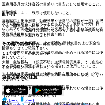
医療用器具の洗浄。
１４．３．３． 容器の目盛りは目安として使用すること。
薬剤情報
１４．３．４． 残液は使用しないこと。
副作用
薬剤写真、用法用量、効能効果や後発品の情報が一度に参照
（取扱い上の注意）
次の副作用があらわれることがあるので、観察を十分に行
でき、関連情報へ簡単にアクセスができます。
い、異常が認められた場合には投与を中止するなど適切な処
２０．１． 液漏れの原因となるので、強い衝撃や鋭利なも
置を行うこと。
一般名、製品名どちらでも検索可能！
のとの接触等を避けること。
※ ご使用いただく際に、必ず最新の添付文書および安全性
その他の副作用
２０．２． 次の場合には使用しないこと。
情報も併せてご確認下さい。
・ 外袋内や容器表面に水滴や結晶が認められる場合には使
１１．２． その他の副作用
用しないこと。
大量・急速投与：（頻度不明）血清電解質異常、うっ血性心
・ 容器から薬液が漏れている場合には使用しないこと。
不全、浮腫、アシドーシス。
※本製品は疾病の診断・治療・予防を目的としたプログラム
・ 性状その他薬液に異状が認められる場合には使用しない
重要な基本的注意
ではありません。
こと。
（特定の背景を有する患者に関する注意）
・ ゴム栓部のシールやキャップがはずれている場合には使
用しないこと。
（合併症・既往歴等のある患者）
ホーム
ノート
貯法
９．１．１． 心臓機能障害、循環器系機能障害のある患