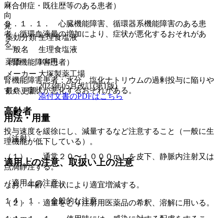
麻
（合併症・既往歴等のある患者）
向
９．１．１． 心臓機能障害、循環器系機能障害のある患
覚
者：循環血液量の増加により、症状が悪化するおそれがあ
薬効分類
生理食塩液
る。
一般名
生理食塩液
薬価
104
円
（腎機能障害患者）
メーカー
大塚製薬工場
腎機能障害患者：水分、塩化ナトリウムの過剰投与に陥りや
2023年05月改訂(第1版)
すく、症状が悪化するおそれがある。
最終更新
添付文書のPDFはこちら
高齢者
用法・用量
投与速度を緩徐にし、減量するなど注意すること（一般に生
〈注射〉
理機能が低下している）。
（１）． 通常２０〜１０００ｍＬを皮下、静脈内注射又は
適用上の注意、取扱い上の注意
点滴静注する。
（適用上の注意）
なお、年齢、症状により適宜増減する。
１４．１． 全般的な注意
（２）． 適量をとり注射用医薬品の希釈、溶解に用いる。