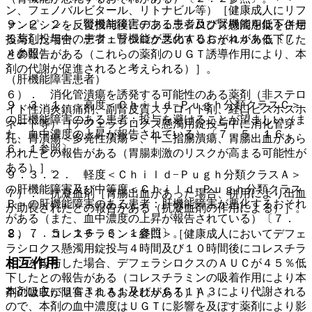
ン、フェノバルビタール、リトナビル等）［健康成人にリフ
９．２．２． 腎機能障害のある患者及び腎機能を低下させ
ァンピシンを反復投与後にデフェラシロクス懸濁用錠を併用
る薬剤投与中の患者：腎機能が悪化するおそれがある〔７．
投与した場合、デフェラシロクスのＡＵＣが４４％低下した
４参照〕。
との報告がある（これらの薬剤のＵＧＴ誘導作用により、本
剤の代謝が促進されると考えられる）］。
（肝機能障害患者）
６）． 消化管潰瘍を誘発する可能性のある薬剤（非ステロ
９．３．１． 高度＜Ｃｈｉｌｄ−Ｐｕｇｈ分類クラスＣ＞
イド性消炎鎮痛剤、副腎皮質ステロイド剤、経口ビスホスホ
の肝機能障害のある患者：投与を避けることが望ましい（ま
ネート等）［デフェラシロクス懸濁用錠投与中に消化管穿
た、血中濃度の上昇が報告されている）〔７．５、１６．
孔、胃潰瘍＜多発性潰瘍＞、十二指腸潰瘍、胃腸出血があら
６．１参照〕。
われたとの報告がある（胃腸刺激のリスクが高まる可能性が
ある）］。
９．３．２． 軽度＜Ｃｈｉｌｄ−Ｐｕｇｈ分類クラスＡ＞
の肝機能障害及び中等度＜Ｃｈｉｌｄ−Ｐｕｇｈ分類クラス
７）． 抗凝血剤［胃腸出血があった場合、併用により出血
Ｂ＞の肝機能障害のある患者：肝機能障害が悪化するおそれ
が助長されたとの報告がある（抗凝血剤の作用による）］。
がある（また、血中濃度の上昇が報告されている）〔７．
２、７．５、１６．６．１参照〕。
８）． コレスチラミン＜経口＞［健康成人においてデフェ
ラシロクス懸濁用錠投与４時間及び１０時間後にコレスチラ
相互作用
ミンを投与した場合、デフェラシロクスのＡＵＣが４５％低
下したとの報告がある（コレスチラミンの吸着作用により本
本剤は主にＵＧＴ１Ａ１及びＵＧＴ１Ａ３により代謝される
剤の吸収が阻害されるおそれがある）］。
ので、本剤の血中濃度はＵＧＴに影響を及ぼす薬剤により影