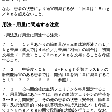
なお、患者の状態により適宜増減するが、１日量は１８ｍｇ
／ｋｇを超えないこと。
用法・用量に関連する注意
（用法及び用量に関連する注意）
７．１． １ヵ月あたりの輸血量が人赤血球濃厚液７ｍＬ／
ｋｇ未満（成人では４単位／月未満に相当）の場合は、初期
投与量（１日量）として６ｍｇ／ｋｇを投与することを考慮
すること。
７．２． 中等度＜Ｃｈｉｌｄ−Ｐｕｇｈ分類クラスＢ＞の
肝機能障害のある患者では、開始用量を約半量に減量するこ
と〔９．３．２、１６．６．１参照〕。
７．３． 投与開始後は血清フェリチンを毎月測定するこ
と。用量調節にあたっては、患者の血清フェリチンの推移を
３〜６ヵ月間観察し、その他の患者の状態（安全性、輸血量
等）及び治療目的（体内鉄蓄積量の維持又は減少）も考慮し
て３〜６ｍｇ／ｋｇの間で段階的に増減を行うこと。なお、