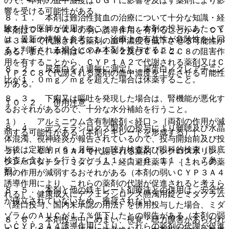
ので、本剤の血中濃度はＵＧＴに影響を及ぼす薬剤により影
響を受ける可能性がある。
８．１． 本剤は難治性貧血の治療について十分な知識・経
験を持つ医師が使用すること。また、本剤の投与にあたって
本剤はＣＹＰ３Ａ４の弱い誘導作用を有することから、ＣＹ
は、最新の情報を参考にし、治療上の有益性が危険性を上回
Ｐ３Ａ４で代謝される薬剤の血中濃度を低下させる可能性が
ると判断される場合にのみ本剤を投与すること。
ある。また、本剤はＣＹＰ１Ａ２及びＣＹＰ２Ｃ８の阻害作
用を有することから、ＣＹＰ１Ａ２で代謝される薬剤又はＣ
８．２． 尿蛋白を４週毎に測定し、尿蛋白／クレアチニン
ＹＰ２Ｃ８で代謝される薬剤の血中濃度を上昇させる可能性
比が１．０ｍｇ／ｍｇを超えた場合は休薬すること。
がある。
８．３． 下痢又は嘔吐を発現した場合は、腎機能が悪化す
１０．２． 併用注意：
るおそれがあるので、十分な水分補給を行うこと。
１）． アルミニウム含有制酸剤＜経口＞［両剤の作用が減
８．４． デフェラシロクス製剤の投与により難聴及び水晶
弱する可能性がある（本剤とキレートを形成する）］。
体混濁、視神経炎が報告されているので、投与開始前及び投
与後は定期的（６ヵ月毎）に聴力検査及び眼科的検査（眼底
２）． ＣＹＰ３Ａ４で代謝される薬剤（シクロスポリン、
検査を含む）を行うこと〔１１．１．６、１１．１．７参
シンバスタチン、ミダゾラム、経口避妊薬等）［これらの薬
照〕。
剤の作用が減弱するおそれがある（本剤の弱いＣＹＰ３Ａ４
誘導作用により、これらの薬剤の代謝が促進されると考えら
８．５． 本剤と他の鉄キレート剤療法との併用は、安全性
れる）。健康成人にデフェラシロクス懸濁用錠とミダゾラム
が確立されていないため、推奨されない。
（経口投与、国内未承認の用法）を併用投与した場合、ミダ
ゾラムのＡＵＣが１７％低下したとの報告がある（本剤の弱
８．６． 本剤投与中にめまい、視覚・聴力障害があらわれ
いＣＹＰ３Ａ４誘導作用により、これらの薬剤の代謝が促進