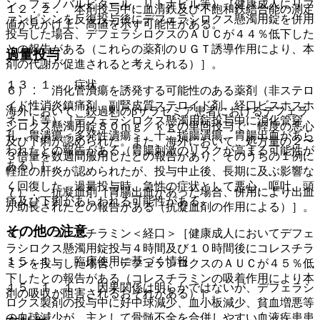
ン、フェノバルビタール、リトナビル等）［健康成人にリフ
１２．２． 本剤投与中に血清鉄及び不飽和鉄結合能の測定
ァンピシンを反復投与後にデフェラシロクス懸濁用錠を併用
値が見かけ上、高値を示す可能性がある。
投与した場合、デフェラシロクスのＡＵＣが４４％低下した
との報告がある（これらの薬剤のＵＧＴ誘導作用により、本
過量投与
剤の代謝が促進されると考えられる）］。
１３．１． 症状
６）． 消化管潰瘍を誘発する可能性のある薬剤（非ステロ
イド性消炎鎮痛剤、副腎皮質ステロイド剤、経口ビスホスホ
海外において、鉄過剰のβサラセミア患者におけるデフェラ
ネート等）［デフェラシロクス懸濁用錠投与中に消化管穿
シロクス懸濁用錠８０ｍｇ／ｋｇの単回投与で、軽度の悪心
孔、胃潰瘍＜多発性潰瘍＞、十二指腸潰瘍、胃腸出血があら
及び下痢が認められた。また、海外において、処方量の２〜
われたとの報告がある（胃腸刺激のリスクが高まる可能性が
３倍量を数週間服用したとの報告があり、そのうちの１例に
ある）］。
軽症の肝炎が認められたが、投与中止後、長期に及ぶ影響な
く回復した。過量投与時、急性の症状として悪心、嘔吐、頭
７）． 抗凝血剤［胃腸出血があった場合、併用により出血
痛及び下痢があらわれる可能性がある。
が助長されたとの報告がある（抗凝血剤の作用による）］。
その他の注意
８）． コレスチラミン＜経口＞［健康成人においてデフェ
ラシロクス懸濁用錠投与４時間及び１０時間後にコレスチラ
１５．１． 臨床使用に基づく情報
ミンを投与した場合、デフェラシロクスのＡＵＣが４５％低
下したとの報告がある（コレスチラミンの吸着作用により本
１５．１．１． 因果関係は明らかではないが、デフェラシ
剤の吸収が阻害されるおそれがある）］。
ロクス製剤の投与中に好中球減少、血小板減少、貧血増悪等
の血球減少が、主として骨髄不全を合併しやすい血液疾患患