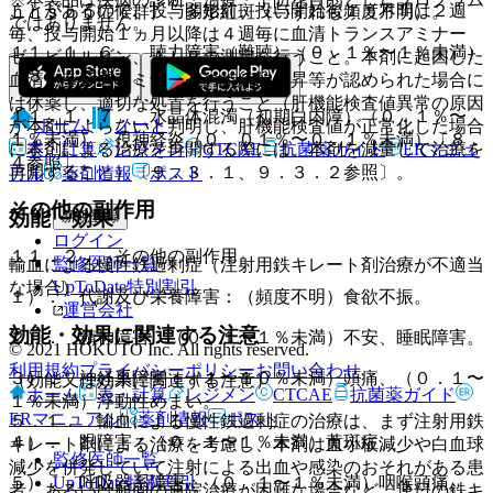
ことがあるので、投与開始前、投与開始後１ヵ月間は２週
ｈｎｓｏｎ症候群）、多形紅斑（いずれも頻度不明）。
ではありません。
毎、投与開始１ヵ月以降は４週毎に血清トランスアミナー
１１．１．６． 聴力障害（難聴）（０．１％〜１％未満）
ゼ、ビリルビン、ＡＬＰの測定を行うこと。本剤に起因した
〔８．４参照〕。
血清トランスアミナーゼの持続的上昇等が認められた場合に
は休薬し、適切な処置を行うこと（肝機能検査値異常の原因
１１．１．７． 水晶体混濁（初期白内障）（０．１％〜
ホーム
ノート
が本剤によらないと判明し、肝機能検査値が正常化した場合
１％未満）、視神経炎（０．０１％〜０．１％未満）〔８．
に本剤による治療を再開する際には、本剤を減量して治療を
表・計算
レジメン
CTCAE
抗菌薬ガイド
ERマニュ
４参照〕。
再開すること）〔９．３．１、９．３．２参照〕。
アル
薬剤情報
ポスト
その他の副作用
効能・効果
新規登録
ログイン
１１．２． その他の副作用
監修医師一覧
輸血による慢性鉄過剰症（注射用鉄キレート剤治療が不適当
UpToDate特別割引
な場合）。
１）． 代謝及び栄養障害：（頻度不明）食欲不振。
運営会社
効能・効果に関連する注意
２）． 精神障害：（０．１〜１％未満）不安、睡眠障害。
© 2021 HOKUTO Inc. All rights reserved.
利用規約
プライバシーポリシー
お問い合わせ
３）． 神経系障害：（１〜１０％未満）頭痛、（０．１〜
（効能又は効果に関連する注意）
ホーム
表・計算
レジメン
CTCAE
抗菌薬ガイド
１％未満）浮動性めまい。
ERマニュアル
薬剤情報
ポスト
５．１． 輸血による慢性鉄過剰症の治療は、まず注射用鉄
４）． 眼障害：（０．１〜１％未満）黄斑症。
キレート剤による治療を考慮し、本剤は血小板減少や白血球
監修医師一覧
減少を併発していて注射による出血や感染のおそれがある患
UpToDate特別割引
５）． 呼吸器系障害：（０．１〜１％未満）咽喉頭痛。
者、あるいは頻回の通院治療が困難な場合など、連日の鉄キ