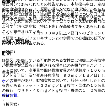
高齢者
者においてあらわれたとの報告がある。本剤投与中は、定期
的に血液検査を行い、原因が明らかでない血球減少があらわ
患者の状態を観察しながら慎重に投与すること（一般に生理
れた場合には休薬し、本剤による治療の再開については、血
機能が低下している、重篤な副作用が発現するおそれがあ
球減少の原因が本剤以外の要因であることが判明した場合と
る）、なお、海外において、デフェラシロクス製剤の投与に
すること。
よって、消化器症状（特に下痢）が高齢者で多くあらわれる
ことが報告されている。
１５．１．２． １日５００ｍｇ以上＜経口＞のビタミンＣ
と類薬であるデフェロキサミンとの併用では心機能の低下が
妊婦・授乳婦
みられたとの報告がある。
（妊婦）
貯法
妊婦又は妊娠している可能性のある女性には治療上の有益性
（保管上の注意）
が危険性を上回ると判断される場合にのみ投与すること（ラ
ットにおいて、高用量で胎仔骨格変異の発現頻度（１００ｍ
室温保存。
ｇ／ｋｇ／日）及び死産仔数増加（９０ｍｇ／ｋｇ／日）し
たとの報告があり、動物実験において、胎仔へ移行したとの
ホーム
報告がある（ラット・３０ｍｇ／ｋｇ投与・母体の１５％量
の移行、ウサギ・４０ｍｇ／ｋｇ投与・母体の１．２％量の
薬剤情報
移行））。
（授乳婦）