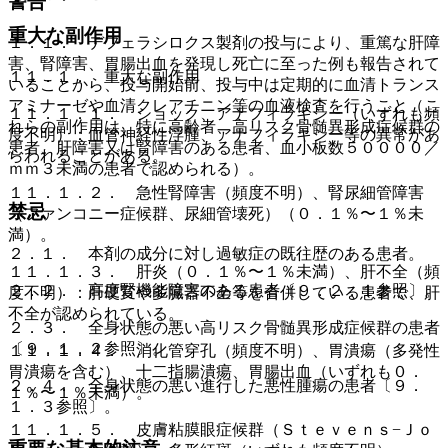
警告
重大な副作用
１．１． デフェラシロクス製剤の投与により、重篤な肝障
害、腎障害、胃腸出血を発現し死亡に至った例も報告されて
１１．１． 重大な副作用
いることから、投与開始前、投与中は定期的に血清トランス
アミナーゼや血清クレアチニン等の血液検査を行うこと（こ
１１．１．１． ショック、アナフィラキシー（いずれも頻
れらの副作用は、特に高齢者、高リスク骨髄異形成症候群の
度不明）：血管神経性浮腫、アナフィラキシー等の異常があ
患者、肝障害又は腎障害のある患者、血小板数５００００／
らわれることがある。
ｍｍ３未満の患者で認められる）。
１１．１．２． 急性腎障害（頻度不明）、腎尿細管障害
禁忌
（ファンコニー症候群、尿細管壊死）（０．１％〜１％未
満）。
２．１． 本剤の成分に対し過敏症の既往歴のある患者。
１１．１．３． 肝炎（０．１％〜１％未満）、肝不全（頻
２．２． 高度腎機能障害のある患者〔９．２．１参照〕。
度不明）：肝硬変や多臓器不全等を合併している患者で、肝
不全が認められている。
２．３． 全身状態の悪い高リスク骨髄異形成症候群の患者
〔９．１．２参照〕。
１１．１．４． 消化管穿孔（頻度不明）、胃潰瘍（多発性
胃潰瘍を含む）、十二指腸潰瘍、胃腸出血（いずれも０．
２．４． 全身状態の悪い進行した悪性腫瘍の患者〔９．
１％〜１％未満）。
１．３参照〕。
１１．１．５． 皮膚粘膜眼症候群（Ｓｔｅｖｅｎｓ−Ｊｏ