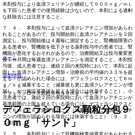
本剤投与により血清フェリチンが継続して５００ｎｇ／ｍＬ
を下回った患者での使用経験は少ないので、本剤による過剰
な鉄除去には注意すること。
７．４． 本剤投与によって血清クレアチニン増加があらわ
れることがあるので、投与開始前に血清クレアチニンを２回
測定し、投与開始後は４週毎に測定すること。腎機能障害の
ある患者や、腎機能を低下させる薬剤投与中の患者では、腎
機能が悪化するおそれがあるので、治療開始又は投与量変更
ホーム
後１ヵ月間は毎週血清クレアチニンを測定すること。本剤投
与後、成人患者では、連続２回の来院時において、本剤に起
因した血清クレアチニン増加＜治療前の平均値の３３％を超
薬剤情報
える＞が認められた場合には、デフェラシロクスとして６ｍ
ｇ／ｋｇ減量すること（減量後も更に血清クレアチニンが増
加し、かつ施設基準値を超える場合には休薬すること）。小
デフェラシロクス顆粒分包９０ｍｇ「サンド」
児患者では、連続２回の来院時において血清クレアチニンが
基準範囲の上限を超えている場合には、デフェラシロクスと
デフェラシロクス顆粒分包９
して６ｍｇ／ｋｇ減量すること（減量後も更に血清クレアチ
ニンの増加が認められる場合には休薬すること）〔９．２．
０ｍｇ「サンド」
２参照〕。
７．５． 本剤投与によって肝機能検査値異常があらわれる