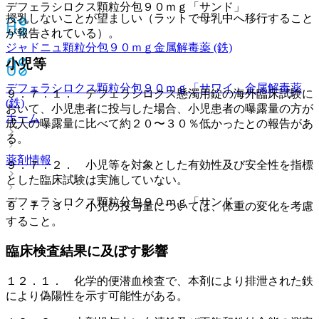
デフェラシロクス顆粒分包９０ｍｇ「サンド」
授乳しないことが望ましい（ラットで母乳中へ移行すること
が報告されている）。
ジャドニュ顆粒分包９０ｍｇ
金属解毒薬 (鉄)
小児等
デフェラシロクス顆粒分包９０ｍｇ「サワイ」
金属解毒薬
９．７．１． デフェラシロクス懸濁用錠の海外臨床試験に
(鉄)
おいて、小児患者に投与した場合、小児患者の曝露量の方が
ホーム
成人の曝露量に比べて約２０〜３０％低かったとの報告があ
る。
薬剤情報
９．７．２． 小児等を対象とした有効性及び安全性を指標
とした臨床試験は実施していない。
デフェラシロクス顆粒分包９０ｍｇ「サンド」
９．７．３． 小児の投与量については、体重の変化を考慮
すること。
臨床検査結果に及ぼす影響
１２．１． 化学的便潜血検査で、本剤により排泄された鉄
により偽陽性を示す可能性がある。