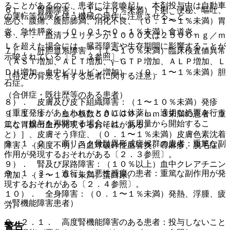
ることがあるので、患者に注意喚起し、本剤投与中は自動車
６）． 胃腸障害：（１〜１０％未満）下痢、便秘、嘔吐、
の運転等危険を伴う機械の操作に注意させること。
悪心、腹痛、腹部膨満、消化不良、（０．１〜１％未満）胃
炎、急性膵炎、（０．０１〜０．１％未満）食道炎。
８．７． 血清フェリチンが１０００又は２５００ｎｇ／ｍ
Ｌを超えた場合には、臓器障害や生存期間に影響することが
７）． 肝胆道系障害：（１〜１０％未満）臨床検査値異常
示唆されている〔５．３参照〕。
（ＡＳＴ増加、ＡＬＴ増加、γ−ＧＴＰ増加、ＡＬＰ増加、Ｌ
ＤＨ増加、血中ビリルビン増加）、（０．１〜１％未満）胆
（特定の背景を有する患者に関する注意）
石症。
（合併症・既往歴等のある患者）
８）． 皮膚及び皮下組織障害：（１〜１０％未満）発疹
［重度発疹があらわれたときには休薬し、適切な処置を行う
９．１．１． 血小板数５００００／ｍｍ３未満の患者：重
こと（投与を再開する場合には、低用量から開始するこ
篤な胃腸出血が発現するおそれがある。
と）］、皮膚そう痒症、（０．１〜１％未満）皮膚色素沈着
９．１．２． 高リスク骨髄異形成症候群の患者：重篤な副
障害、（頻度不明）白血球破砕性血管炎、蕁麻疹、脱毛症。
作用が発現するおそれがある〔２．３参照〕。
９）． 腎及び尿路障害：（１０％以上）血中クレアチニン
９．１．３． 進行した悪性腫瘍の患者：重篤な副作用が発
増加、（１〜１０％未満）蛋白尿。
現するおそれがある〔２．４参照〕。
１０）． 全身障害：（０．１〜１％未満）発熱、浮腫、疲
（腎機能障害患者）
労。
９．２．１． 高度腎機能障害のある患者：投与しないこと
警告