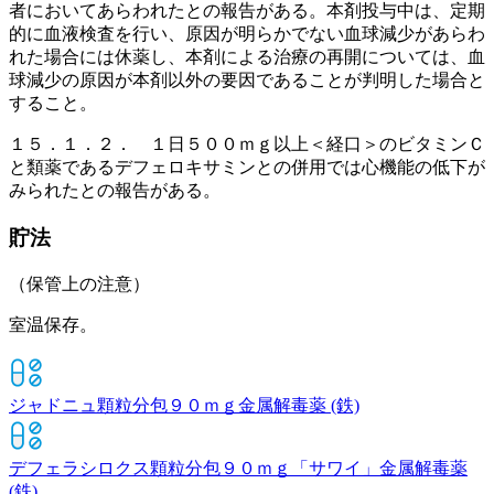
者においてあらわれたとの報告がある。本剤投与中は、定期
的に血液検査を行い、原因が明らかでない血球減少があらわ
れた場合には休薬し、本剤による治療の再開については、血
球減少の原因が本剤以外の要因であることが判明した場合と
すること。
１５．１．２． １日５００ｍｇ以上＜経口＞のビタミンＣ
と類薬であるデフェロキサミンとの併用では心機能の低下が
みられたとの報告がある。
貯法
（保管上の注意）
室温保存。
ジャドニュ顆粒分包９０ｍｇ
金属解毒薬 (鉄)
デフェラシロクス顆粒分包９０ｍｇ「サワイ」
金属解毒薬
(鉄)