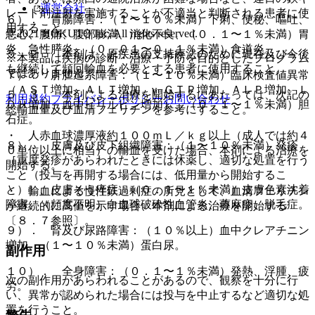
運営会社
レート剤注射を実施することが不適当と判断される患者に使
６）． 胃腸障害：（１〜１０％未満）下痢、便秘、嘔吐、
用すること。
© 2021 HOKUTO Inc. All rights reserved.
悪心、腹痛、腹部膨満、消化不良、（０．１〜１％未満）胃
炎、急性膵炎、（０．０１〜０．１％未満）食道炎。
５．２． 本剤は、原疾患の支持療法のために現在及び今後
※本製品は疾病の診断・治療・予防を目的としたプログラム
も継続して頻回輸血を必要とする患者に使用すること。
ではありません。
７）． 肝胆道系障害：（１〜１０％未満）臨床検査値異常
（ＡＳＴ増加、ＡＬＴ増加、γ−ＧＴＰ増加、ＡＬＰ増加、Ｌ
５．３． 本剤による治療を開始するにあたっては、次記の
利用規約
プライバシーポリシー
お問い合わせ
ＤＨ増加、血中ビリルビン増加）、（０．１〜１％未満）胆
総輸血量及び血清フェリチンを参考にすること。
石症。
・ 人赤血球濃厚液約１００ｍＬ／ｋｇ以上（成人では約４
８）． 皮膚及び皮下組織障害：（１〜１０％未満）発疹
０単位以上に相当）の輸血を受けた場合、本剤による治療を
［重度発疹があらわれたときには休薬し、適切な処置を行う
開始する。
こと（投与を再開する場合には、低用量から開始するこ
と）］、皮膚そう痒症、（０．１〜１％未満）皮膚色素沈着
・ 輸血による慢性鉄過剰症の所見として、血清フェリチン
障害、（頻度不明）白血球破砕性血管炎、蕁麻疹、脱毛症。
が継続的に高値を示す場合、本剤による治療を開始する
〔８．７参照〕。
９）． 腎及び尿路障害：（１０％以上）血中クレアチニン
増加、（１〜１０％未満）蛋白尿。
副作用
１０）． 全身障害：（０．１〜１％未満）発熱、浮腫、疲
次の副作用があらわれることがあるので、観察を十分に行
労。
い、異常が認められた場合には投与を中止するなど適切な処
置を行うこと。