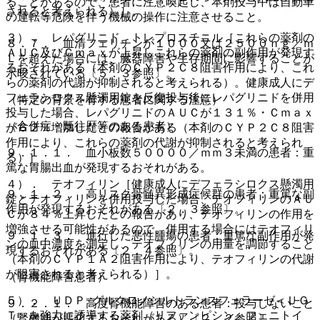
ることがあるので、患者に注意喚起し、本剤投与中は自動車
されると考えられる）］。
の運転等危険を伴う機械の操作に注意させること。
３）． レパグリニド、トレプロスチニル［これらの薬剤の
８．７． 血清フェリチンが１０００又は２５００ｎｇ／ｍ
ＡＵＣ及びＣｍａｘが上昇しこれらの薬剤の副作用が発現す
Ｌを超えた場合には、臓器障害や生存期間に影響することが
るおそれがある（本剤のＣＹＰ２Ｃ８阻害作用により、これ
示唆されている〔５．３参照〕。
らの薬剤の代謝が抑制されると考えられる）。健康成人にデ
フェラシロクス懸濁用錠を反復投与後にレパグリニドを併用
（特定の背景を有する患者に関する注意）
投与した場合、レパグリニドのＡＵＣが１３１％・Ｃｍａｘ
（合併症・既往歴等のある患者）
が６２％増加したとの報告がある（本剤のＣＹＰ２Ｃ８阻害
作用により、これらの薬剤の代謝が抑制されると考えられ
９．１．１． 血小板数５００００／ｍｍ３未満の患者：重
る）］。
篤な胃腸出血が発現するおそれがある。
４）． テオフィリン［健康成人にデフェラシロクス懸濁用
９．１．２． 高リスク骨髄異形成症候群の患者：重篤な副
錠とテオフィリンを併用投与した場合、テオフィリンのＡＵ
作用が発現するおそれがある〔２．３参照〕。
Ｃが８４％上昇したとの報告があり、テオフィリンの作用を
増強させる可能性があるので、併用する場合にはテオフィリ
９．１．３． 進行した悪性腫瘍の患者：重篤な副作用が発
ンの血中濃度を測定し、テオフィリンの用量を調節すること
現するおそれがある〔２．４参照〕。
（本剤のＣＹＰ１Ａ２阻害作用により、テオフィリンの代謝
が阻害されると考えられる）］。
（腎機能障害患者）
５）． ＵＤＰ−グルクロノシルトランスフェラーゼ＜ＵＧ
９．２．１． 高度腎機能障害のある患者：投与しないこと
Ｔ＞を強力に誘導する薬剤（リファンピシン、フェニトイ
（腎機能が悪化するおそれがある）〔２．２参照〕。