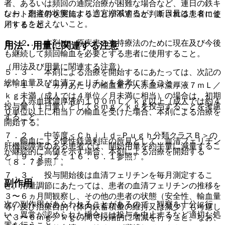
者、あるいは頻回の通院治療が困難な場合など、連日の鉄キ
なお、患者の状態により適宜増減するが、１日量は１８ｍｇ
レート剤注射を実施することが不適当と判断される患者に使
／ｋｇを超えないこと。
用すること。
５．２． 本剤は、原疾患の支持療法のために現在及び今後
用法・用量に関連する注意
も継続して頻回輸血を必要とする患者に使用すること。
（用法及び用量に関連する注意）
５．３． 本剤による治療を開始するにあたっては、次記の
総輸血量及び血清フェリチンを参考にすること。
７．１． １ヵ月あたりの輸血量が人赤血球濃厚液７ｍＬ／
ｋｇ未満（成人では４単位／月未満に相当）の場合は、初期
・ 人赤血球濃厚液約１００ｍＬ／ｋｇ以上（成人では約４
投与量（１日量）として６ｍｇ／ｋｇを投与することを考慮
０単位以上に相当）の輸血を受けた場合、本剤による治療を
すること。
開始する。
７．２． 中等度＜Ｃｈｉｌｄ−Ｐｕｇｈ分類クラスＢ＞の
・ 輸血による慢性鉄過剰症の所見として、血清フェリチン
肝機能障害のある患者では、開始用量を約半量に減量するこ
が継続的に高値を示す場合、本剤による治療を開始する
と〔９．３．２、１６．６．１参照〕。
〔８．７参照〕。
７．３． 投与開始後は血清フェリチンを毎月測定するこ
副作用
と。用量調節にあたっては、患者の血清フェリチンの推移を
３〜６ヵ月間観察し、その他の患者の状態（安全性、輸血量
次の副作用があらわれることがあるので、観察を十分に行
等）及び治療目的（体内鉄蓄積量の維持又は減少）も考慮し
い、異常が認められた場合には投与を中止するなど適切な処
て３〜６ｍｇ／ｋｇの間で段階的に増減を行うこと。なお、