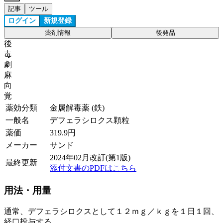
記事
ツール
ログイン
新規登録
薬剤情報
後発品
後
毒
劇
麻
向
覚
薬効分類
金属解毒薬 (鉄)
一般名
デフェラシロクス顆粒
薬価
319.9
円
メーカー
サンド
2024年02月改訂(第1版)
最終更新
添付文書のPDFはこちら
用法・用量
通常、デフェラシロクスとして１２ｍｇ／ｋｇを１日１回、
経口投与する。