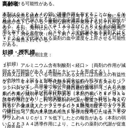
高齢者
響を受ける可能性がある。
本剤はＣＹＰ３Ａ４の弱い誘導作用を有することから、ＣＹ
患者の状態を観察しながら慎重に投与すること（一般に生理
Ｐ３Ａ４で代謝される薬剤の血中濃度を低下させる可能性が
機能が低下している、重篤な副作用が発現するおそれがあ
ある。また、本剤はＣＹＰ１Ａ２及びＣＹＰ２Ｃ８の阻害作
る）、なお、海外において、デフェラシロクス製剤の投与に
用を有することから、ＣＹＰ１Ａ２で代謝される薬剤又はＣ
よって、消化器症状（特に下痢）が高齢者で多くあらわれる
ＹＰ２Ｃ８で代謝される薬剤の血中濃度を上昇させる可能性
ことが報告されている。
がある。
妊婦・授乳婦
１０．２． 併用注意：
（妊婦）
１）． アルミニウム含有制酸剤＜経口＞［両剤の作用が減
弱する可能性がある（本剤とキレートを形成する）］。
妊婦又は妊娠している可能性のある女性には治療上の有益性
が危険性を上回ると判断される場合にのみ投与すること（ラ
２）． ＣＹＰ３Ａ４で代謝される薬剤（シクロスポリン、
ットにおいて、高用量で胎仔骨格変異の発現頻度（１００ｍ
シンバスタチン、ミダゾラム、経口避妊薬等）［これらの薬
ｇ／ｋｇ／日）及び死産仔数増加（９０ｍｇ／ｋｇ／日）し
剤の作用が減弱するおそれがある（本剤の弱いＣＹＰ３Ａ４
たとの報告があり、動物実験において、胎仔へ移行したとの
誘導作用により、これらの薬剤の代謝が促進されると考えら
報告がある（ラット・３０ｍｇ／ｋｇ投与・母体の１５％量
れる）。健康成人にデフェラシロクス懸濁用錠とミダゾラム
の移行、ウサギ・４０ｍｇ／ｋｇ投与・母体の１．２％量の
（経口投与、国内未承認の用法）を併用投与した場合、ミダ
移行））。
ゾラムのＡＵＣが１７％低下したとの報告がある（本剤の弱
いＣＹＰ３Ａ４誘導作用により、これらの薬剤の代謝が促進
（授乳婦）