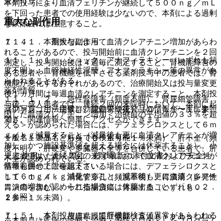
置を行うこと。
本剤投与により血清フェリチンが継続して５００ｎｇ／ｍＬ
を下回った患者での使用経験は少ないので、本剤による過剰
重大な副作用
な鉄除去には注意すること。
７．４． 本剤投与によって血清クレアチニン増加があらわ
１１．１． 重大な副作用
れることがあるので、投与開始前に血清クレアチニンを２回
１１．１．１． ショック、アナフィラキシー（いずれも頻
測定し、投与開始後は４週毎に測定すること。腎機能障害の
度不明）：血管神経性浮腫、アナフィラキシー等の異常があ
ある患者や、腎機能を低下させる薬剤投与中の患者では、腎
らわれることがある。
機能が悪化するおそれがあるので、治療開始又は投与量変更
薬剤情報
後１ヵ月間は毎週血清クレアチニンを測定すること。本剤投
１１．１．２． 急性腎障害（頻度不明）、腎尿細管障害
与後、成人患者では、連続２回の来院時において、本剤に起
薬剤写真、用法用量、効能効果や後発品の情報が一度に参照
（ファンコニー症候群、尿細管壊死）（０．１％〜１％未
因した血清クレアチニン増加＜治療前の平均値の３３％を超
でき、関連情報へ簡単にアクセスができます。
満）。
える＞が認められた場合には、デフェラシロクスとして６ｍ
ｇ／ｋｇ減量すること（減量後も更に血清クレアチニンが増
一般名、製品名どちらでも検索可能！
１１．１．３． 肝炎（０．１％〜１％未満）、肝不全（頻
加し、かつ施設基準値を超える場合には休薬すること）。小
度不明）：肝硬変や多臓器不全等を合併している患者で、肝
児患者では、連続２回の来院時において血清クレアチニンが
※ ご使用いただく際に、必ず最新の添付文書および安全性
不全が認められている。
基準範囲の上限を超えている場合には、デフェラシロクスと
情報も併せてご確認下さい。
して６ｍｇ／ｋｇ減量すること（減量後も更に血清クレアチ
１１．１．４． 消化管穿孔（頻度不明）、胃潰瘍（多発性
ニンの増加が認められる場合には休薬すること）〔９．２．
胃潰瘍を含む）、十二指腸潰瘍、胃腸出血（いずれも０．
２参照〕。
１％〜１％未満）。
７．５． 本剤投与によって肝機能検査値異常があらわれる
１１．１．５． 皮膚粘膜眼症候群（Ｓｔｅｖｅｎｓ−Ｊｏ
※本製品は疾病の診断・治療・予防を目的としたプログラム