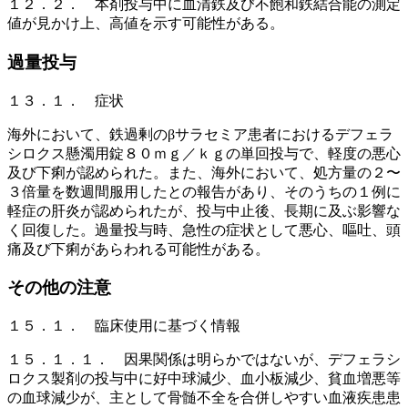
１２．２． 本剤投与中に血清鉄及び不飽和鉄結合能の測定
値が見かけ上、高値を示す可能性がある。
過量投与
１３．１． 症状
海外において、鉄過剰のβサラセミア患者におけるデフェラ
シロクス懸濁用錠８０ｍｇ／ｋｇの単回投与で、軽度の悪心
及び下痢が認められた。また、海外において、処方量の２〜
３倍量を数週間服用したとの報告があり、そのうちの１例に
軽症の肝炎が認められたが、投与中止後、長期に及ぶ影響な
く回復した。過量投与時、急性の症状として悪心、嘔吐、頭
痛及び下痢があらわれる可能性がある。
その他の注意
１５．１． 臨床使用に基づく情報
１５．１．１． 因果関係は明らかではないが、デフェラシ
ロクス製剤の投与中に好中球減少、血小板減少、貧血増悪等
の血球減少が、主として骨髄不全を合併しやすい血液疾患患