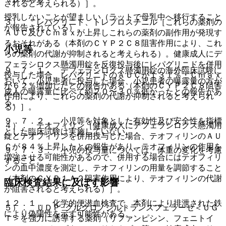
されると考えられる）］。
授乳しないことが望ましい（ラットで母乳中へ移行すること
３）． レパグリニド、トレプロスチニル［これらの薬剤の
が報告されている）。
ＡＵＣ及びＣｍａｘが上昇しこれらの薬剤の副作用が発現す
るおそれがある（本剤のＣＹＰ２Ｃ８阻害作用により、これ
小児等
らの薬剤の代謝が抑制されると考えられる）。健康成人にデ
フェラシロクス懸濁用錠を反復投与後にレパグリニドを併用
９．７．１． デフェラシロクス懸濁用錠の海外臨床試験に
投与した場合、レパグリニドのＡＵＣが１３１％・Ｃｍａｘ
おいて、小児患者に投与した場合、小児患者の曝露量の方が
が６２％増加したとの報告がある（本剤のＣＹＰ２Ｃ８阻害
成人の曝露量に比べて約２０〜３０％低かったとの報告があ
作用により、これらの薬剤の代謝が抑制されると考えられ
る。
る）］。
９．７．２． 小児等を対象とした有効性及び安全性を指標
４）． テオフィリン［健康成人にデフェラシロクス懸濁用
とした臨床試験は実施していない。
錠とテオフィリンを併用投与した場合、テオフィリンのＡＵ
Ｃが８４％上昇したとの報告があり、テオフィリンの作用を
９．７．３． 小児の投与量については、体重の変化を考慮
増強させる可能性があるので、併用する場合にはテオフィリ
すること。
ンの血中濃度を測定し、テオフィリンの用量を調節すること
（本剤のＣＹＰ１Ａ２阻害作用により、テオフィリンの代謝
臨床検査結果に及ぼす影響
が阻害されると考えられる）］。
１２．１． 化学的便潜血検査で、本剤により排泄された鉄
５）． ＵＤＰ−グルクロノシルトランスフェラーゼ＜ＵＧ
により偽陽性を示す可能性がある。
Ｔ＞を強力に誘導する薬剤（リファンピシン、フェニトイ