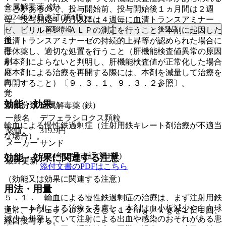
金属解毒薬 (鉄)
ことがあるので、投与開始前、投与開始後１ヵ月間は２週
2024年02月改訂(第1版)
毎、投与開始１ヵ月以降は４週毎に血清トランスアミナー
薬剤情報
後発品
ゼ、ビリルビン、ＡＬＰの測定を行うこと。本剤に起因した
後
血清トランスアミナーゼの持続的上昇等が認められた場合に
毒
は休薬し、適切な処置を行うこと（肝機能検査値異常の原因
劇
が本剤によらないと判明し、肝機能検査値が正常化した場合
麻
に本剤による治療を再開する際には、本剤を減量して治療を
向
再開すること）〔９．３．１、９．３．２参照〕。
覚
効能・効果
薬効分類
金属解毒薬 (鉄)
一般名
デフェラシロクス顆粒
輸血による慢性鉄過剰症（注射用鉄キレート剤治療が不適当
薬価
319.9
円
な場合）。
メーカー
サンド
2024年02月改訂(第1版)
効能・効果に関連する注意
最終更新
添付文書のPDFはこちら
（効能又は効果に関連する注意）
用法・用量
５．１． 輸血による慢性鉄過剰症の治療は、まず注射用鉄
キレート剤による治療を考慮し、本剤は血小板減少や白血球
通常、デフェラシロクスとして１２ｍｇ／ｋｇを１日１回、
減少を併発していて注射による出血や感染のおそれがある患
経口投与する。