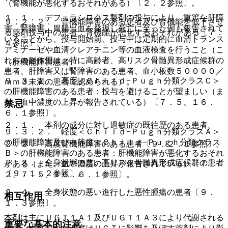
（腎機能が悪化するおそれがある）〔２．２参照〕。
１．１． デフェラシロクス製剤の投与により、重篤な肝障
９．２．２． 腎機能障害のある患者及び腎機能を低下させ
害、腎障害、胃腸出血を発現し死亡に至った例も報告されて
る薬剤投与中の患者：腎機能が悪化するおそれがある〔７．
いることから、投与開始前、投与中は定期的に血清トランス
４参照〕。
アミナーゼや血清クレアチニン等の血液検査を行うこと（こ
れらの副作用は、特に高齢者、高リスク骨髄異形成症候群の
（肝機能障害患者）
患者、肝障害又は腎障害のある患者、血小板数５００００／
９．３．１． 高度＜Ｃｈｉｌｄ−Ｐｕｇｈ分類クラスＣ＞
ｍｍ３未満の患者で認められる）。
の肝機能障害のある患者：投与を避けることが望ましい（ま
た、血中濃度の上昇が報告されている）〔７．５、１６．
禁忌
６．１参照〕。
２．１． 本剤の成分に対し過敏症の既往歴のある患者。
９．３．２． 軽度＜Ｃｈｉｌｄ−Ｐｕｇｈ分類クラスＡ＞
の肝機能障害及び中等度＜Ｃｈｉｌｄ−Ｐｕｇｈ分類クラス
２．２． 高度腎機能障害のある患者〔９．２．１参照〕。
Ｂ＞の肝機能障害のある患者：肝機能障害が悪化するおそれ
２．３． 全身状態の悪い高リスク骨髄異形成症候群の患者
がある（また、血中濃度の上昇が報告されている）〔７．
〔９．１．２参照〕。
２、７．５、１６．６．１参照〕。
２．４． 全身状態の悪い進行した悪性腫瘍の患者〔９．
相互作用
１．３参照〕。
本剤は主にＵＧＴ１Ａ１及びＵＧＴ１Ａ３により代謝される
重要な基本的注意