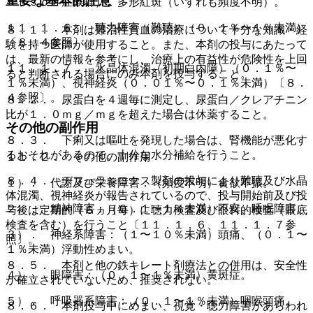
重要な基本的注意
ｈｎｓｏｎ症候群）、多形紅斑（いずれも頻度不明）。
１１．１．６． 聴力障害（難聴）（０．１％〜１％未満）
８．１． 本剤は難治性貧血の治療について十分な知識・経
〔８．４参照〕。
験を持つ医師が使用すること。また、本剤の投与にあたって
は、最新の情報を参考にし、治療上の有益性が危険性を上回
１１．１．７． 水晶体混濁（初期白内障）（０．１％〜
ると判断される場合にのみ本剤を投与すること。
１％未満）、視神経炎（０．０１％〜０．１％未満）〔８．
４参照〕。
８．２． 尿蛋白を４週毎に測定し、尿蛋白／クレアチニン
比が１．０ｍｇ／ｍｇを超えた場合は休薬すること。
その他の副作用
８．３． 下痢又は嘔吐を発現した場合は、腎機能が悪化す
るおそれがあるので、十分な水分補給を行うこと。
１１．２． その他の副作用
８．４． デフェラシロクス製剤の投与により難聴及び水晶
１）． 代謝及び栄養障害：（頻度不明）食欲不振。
体混濁、視神経炎が報告されているので、投与開始前及び投
２）． 精神障害：（０．１〜１％未満）不安、睡眠障害。
与後は定期的（６ヵ月毎）に聴力検査及び眼科的検査（眼底
検査を含む）を行うこと〔１１．１．６、１１．１．７参
３）． 神経系障害：（１〜１０％未満）頭痛、（０．１〜
照〕。
１％未満）浮動性めまい。
８．５． 本剤と他の鉄キレート剤療法との併用は、安全性
４）． 眼障害：（０．１〜１％未満）黄斑症。
が確立されていないため、推奨されない。
５）． 呼吸器系障害：（０．１〜１％未満）咽喉頭痛。
８．６． 本剤投与中にめまい、視覚・聴力障害があらわれ