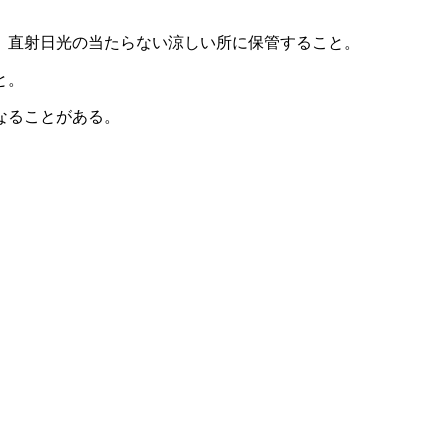
、直射日光の当たらない涼しい所に保管すること。
と。
なることがある。