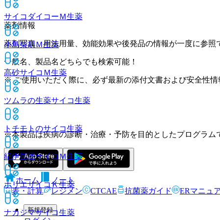
サイコダイコーＭ
生薬
薬剤情報
薬剤写真、用法用量、効能効果や後発品の情報が一度に参照
小島柴胡Ｍ
生薬
一般名、製品名どちらでも検索可能！
高砂サイコＭ
生薬
※ ご使用いただく際に、必ず最新の添付文書および安全性情
ツムラの生薬サイコ
生薬
トチモトのサイコ
生薬
※本製品は疾病の診断・治療・予防を目的としたプログラム
紀伊国屋サイコＭ
生薬
ホーム
ノート
ホリエサイコＫ
生薬
表・計算
レジメン
CTCAE
抗菌薬ガイド
ERマニュ
新規登録
ナカジマサイコ
生薬