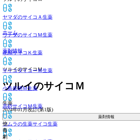
ヤマダのサイコＡ
生薬
ホーム
ウチダのサイコＭ
生薬
薬剤情報
花扇サイコＫ
生薬
ツルイのサイコＭ
サイコダイコーＭ
生薬
ツルイのサイコＭ
小島柴胡Ｍ
生薬
生薬
高砂サイコＭ
生薬
2024年01月改訂(第1版)
薬剤情報
他
ツムラの生薬サイコ
生薬
毒
劇