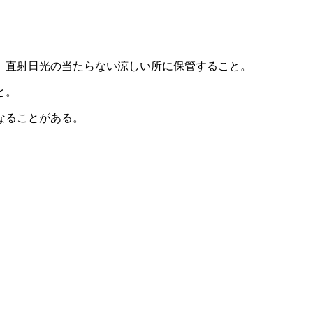
、直射日光の当たらない涼しい所に保管すること。
と。
なることがある。