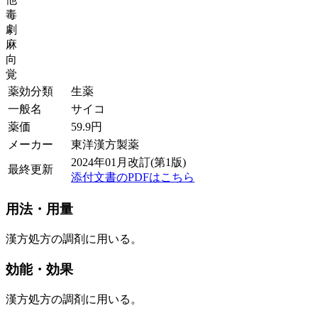
毒
劇
麻
向
覚
薬効分類
生薬
一般名
サイコ
薬価
59.9
円
メーカー
東洋漢方製薬
2024年01月改訂(第1版)
最終更新
添付文書のPDFはこちら
用法・用量
漢方処方の調剤に用いる。
効能・効果
漢方処方の調剤に用いる。