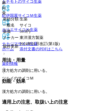
トチモトのサイコ
生薬
麻
向
覚
紀伊国屋サイコＭ
生薬
薬効分類
生薬
一般名
サイコ
ホリエサイコＫ
生薬
薬価
59.9
円
メーカー
東洋漢方製薬
ナカジマサイコ
生薬
2024年01月改訂(第1版)
最終更新
ホーム
添付文書のPDFはこちら
用法・用量
薬剤情報
漢方処方の調剤に用いる。
ツルイのサイコＭ
効能・効果
漢方処方の調剤に用いる。
適用上の注意、取扱い上の注意