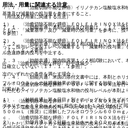
用法・用量に関連する注意
７．７． 〈治癒切除不能な膵癌〉イリノテカン塩酸塩水和
基準及び減量時の投与量を参考にすること。
（用法及び用量に関連する注意）
１）． 〈治癒切除不能な膵癌〉ＦＯＬＦＩＲＩＮＯＸ法を
７．１． 〈効能共通〉本剤の用法及び用量は、「１７．臨
ともに、「減量基準」及び「減量時の投与量」を参考に、投
６参照〕。
２）． 〈治癒切除不能な膵癌〉ＦＯＬＦＩＲＩＮＯＸ法を
７．２． 〈効能共通〉国内臨床第１相試験において、単剤
って、投与レベルを１レベル減量する（「減量時の投与量」
〔１７．１．２参照〕。
ル急速静脈内投与を中止する。
７．３． 〈効能共通〉国内臨床第１／２相試験において、
@． 〈治癒切除不能な膵癌〉好中球減少：
は確立していない〔１７．１．１参照〕。
次のいずれかの条件を満たす場合：
７．４． 〈効能共通〉米国の添付文書中には、本剤とホリ
フルオロウラシルの抗腫瘍効果の増強」に関する効能・効果
ａ． 〈治癒切除不能な膵癌〉ＦＯＬＦＩＲＩＮＯＸ法を行
記載がある。
（ただし、イリノテカン塩酸塩水和物の投与レベルが本剤よ
１）． 〈効能共通〉第１日目：別々のバッグから５％ブド
ｂ． 〈治癒切除不能な膵癌〉ＦＯＬＦＩＲＩＮＯＸ法を行
ボホリナート１００ｍｇ／uに相当する）を１２０分かけて
ノテカン塩酸塩水和物の投与レベルが本剤より低い場合は、
５００ｍＬ（推奨）に溶解したフルオロウラシル６００ｍｇ
ｃ． 〈治癒切除不能な膵癌〉ＦＯＬＦＩＲＩＮＯＸ法を行
２）． 〈効能共通〉第２日目：ホリナート２００ｍｇ／u（
る（ただし、イリノテカン塩酸塩水和物の投与レベルが本剤