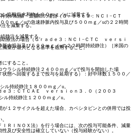
カン塩酸塩水和物を９０ｍｇ／uに減量する。
再発の結腸・直腸癌の場合（Ｇｒａｄｅ３：ＮＣＩ−ＣＴ
００ｍｇ／uの急速静脈内投与及び５００ｍｇ／uの２２時間
静注を減量する。
持続静注を減量する。
補助療法の場合（Ｇｒａｄｅ３：ＮＣＩ−ＣＴＣ ｖｅｒｓｉ
静脈内投与及び５００ｍｇ／uの２２時間持続静注）［米国の
に減量が最大となる基準を適用すること。
考にすること。
ロウラシル持続静注２４００ｍｇ／uで投与を開始した場
す状態へ回復するまで投与を延期する）：好中球数１５００／
シル持続静注１８００ｍｇ／u。
ｄｅ３：ＣＴＣＡＥ ｖｅｒｓｉｏｎ３．０（２００３
シル持続静注１２００ｍｇ／u。
間が１２サイクルを超えた場合、カペシタビンとの併用では投
。
い。
ＦＩＲＩＮＯＸ法）を行う場合には、次の投与可能条件、減量
効性及び安全性は確立していない（投与経験がない）。