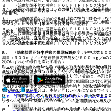
分間で急速静脈内投与、引き続き５％ブドウ糖注射液５００
ｄ． 〈治癒切除不能な膵癌〉ＦＯＬＦＩＲＩＮＯＸ法を行
また、米国の添付文書中には、次の投与可能条件、減量基準
ベルが本剤より低い場合は、イリノテカン塩酸塩水和物と同
薬剤情報
１）． 〈効能共通〉２サイクル目以降の投与可能条件（投
A． 〈治癒切除不能な膵癌〉下痢：
薬剤写真、用法用量、効能効果や後発品の情報が一度に参照
０００／ｍｍ３以上［米国の添付文書中の記載］。
ａ． 〈治癒切除不能な膵癌〉ＦＯＬＦＩＲＩＮＯＸ法を行
一般名、製品名どちらでも検索可能！
２）． 〈効能共通〉［減量基準（前回の投与後に発現した
物の投与レベルが本剤より低い場合は、イリノテカン塩酸塩
行・再発の結腸・直腸癌の場合、次回投与量：本剤を６５ｍｇ
※ ご使用いただく際に、必ず最新の添付文書および安全性情
［米国の添付文書中の記載］。
ｂ． 〈治癒切除不能な膵癌〉ＦＯＬＦＩＲＩＮＯＸ法を行
A． 〈効能共通〉好中球数の最悪時の程度：好中球数５０
B． 〈治癒切除不能な膵癌〉血小板減少：
減量（３００ｍｇ／uの急速静脈内投与及び５００ｍｇ／uの
次のいずれかの条件を満たす場合：
B． 〈効能共通〉発熱性好中球減少症で治癒切除不能な進
※本製品は疾病の診断・治療・予防を目的としたプログラム
ａ． 〈治癒切除不能な膵癌〉ＦＯＬＦＩＲＩＮＯＸ法を行
急速静脈内投与及び５００ｍｇ／uの２２時間持続静注）［
レベルがイリノテカン塩酸塩水和物より低い場合は、本剤と
C． 〈効能共通〉発熱性好中球減少症で結腸癌における術
ｂ． 〈治癒切除不能な膵癌〉ＦＯＬＦＩＲＩＮＯＸ法を行
与及び５００ｍｇ／uの２２時間持続静注）［米国の添付文
塩水和物より低い場合は、本剤と同じレベルになるまでイリ
ホーム
ノート
D． 〈効能共通〉血小板数の最悪時の程度：血小板数５０
表・計算
レジメン
CTCAE
抗菌薬ガイド
ERマニュ
C． 〈治癒切除不能な膵癌〉総ビリルビン上昇：
ウラシルを２０％減量（３００ｍｇ／uの急速静脈内投与及
新規登録
ａ． 〈治癒切除不能な膵癌〉ＦＯＬＦＩＲＩＮＯＸ法を行
E． 〈効能共通〉血小板数の最悪時の程度：血小板数５０