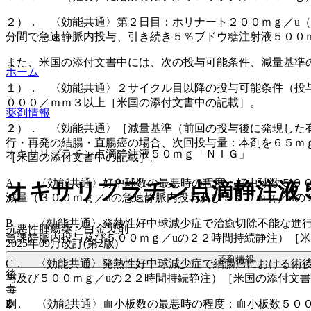
２）． 〈効能共通〉第２日目：ホリナート２００ｍｇ／u（
分間で急速静脈内投与、引き続き５％ブドウ糖注射液５００
また、米国の添付文書中には、次の投与可能条件、減量基準
ホーム
１）． 〈効能共通〉２サイクル目以降の投与可能条件（投
０００／ｍｍ３以上［米国の添付文書中の記載］。
薬剤情報
２）． 〈効能共通〉［減量基準（前回の投与後に発現した
行・再発の結腸・直腸癌の場合、次回投与量：本剤を６５ｍｇ
オキサリプラチン点滴静注液５０ｍｇ「ＮＩＧ」
［米国の添付文書中の記載］。
A． 〈効能共通〉好中球数の最悪時の程度：好中球数５０
オキサリプラチン点滴静注液
減量（３００ｍｇ／uの急速静脈内投与及び５００ｍｇ／uの
B． 〈効能共通〉発熱性好中球減少症で治癒切除不能な進
抗悪性腫瘍薬 > 白金製剤
急速静脈内投与及び５００ｍｇ／uの２２時間持続静注）［
2025年09月改訂(第2版)
薬剤情報
C． 〈効能共通〉発熱性好中球減少症で結腸癌における術
後
与及び５００ｍｇ／uの２２時間持続静注）［米国の添付文
毒
D． 〈効能共通〉血小板数の最悪時の程度：血小板数５０
劇