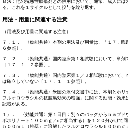
Ｂ法：他の抗悪性腫瘍剤との併用において、通常、成人には
る。これを１サイクルとして投与を繰り返す。
用法・用量に関連する注意
（用法及び用量に関連する注意）
７．１． 〈効能共通〉本剤の用法及び用量は、「１７．臨
６参照〕。
７．２． 〈効能共通〉国内臨床第１相試験において、単剤
〔１７．１．２参照〕。
７．３． 〈効能共通〉国内臨床第１／２相試験において、
は確立していない〔１７．１．１参照〕。
７．４． 〈効能共通〉米国の添付文書中には、本剤とホリ
フルオロウラシルの抗腫瘍効果の増強」に関する効能・効果
記載がある。
１）． 〈効能共通〉第１日目：別々のバッグから５％ブド
ボホリナート１００ｍｇ／uに相当する）を１２０分かけて
５００ｍＬ（推奨）に溶解したフルオロウラシル６００ｍｇ