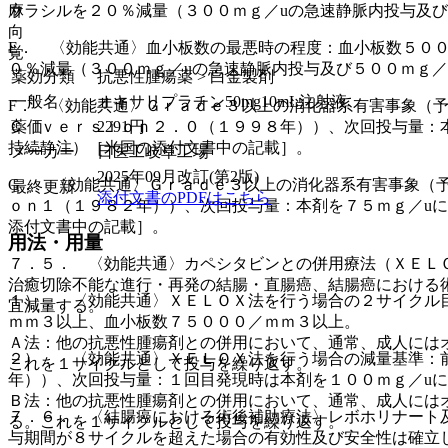
ウラシルを２０％減量（３００ｍｇ／uの急速静脈内投与及
麻
向
E． 〈効能共通〉血小板数の最悪時の程度：血小板数５０
覚
０％減量（３００ｍｇ／uの急速静脈内投与及び５００ｍｇ／
薬効分類
抗悪性腫瘍薬 > 白金製剤
一般名
オキサリプラチン50mg10mL注射液
F． 〈効能共通〉Ｇｒａｄｅ３以上の消化器系有害事象（
Ｃ ｖｅｒｓｉｏｎ２．０（１９９８年））、次回投与量：本
薬価
2291
円
持続静注）［米国の添付文書中の記載］。
メーカー
日医工岐阜工場
2025年09月改訂(第2版)
G． 〈効能共通〉Ｇｒａｄｅ３以上の消化器系有害事象（
最終更新
添付文書のPDFはこちら
ｏｎ１（１９８２年））、次回投与量：本剤を７５ｍｇ／uに
添付文書中の記載］。
用法・用量
７．５． 〈効能共通〉カペシタビンとの併用療法（ＸＥＬ
治癒切除不能な進行・再発の結腸・直腸癌、結腸癌における
１）． 〈効能共通〉ＸＥＬＯＸ法を行う場合の２サイクル
宜減量する。
ｍｍ３以上、血小板数７５０００／ｍｍ３以上。
Ａ法：他の抗悪性腫瘍剤との併用において、通常、成人には
２）． 〈効能共通〉ＸＥＬＯＸ法を行う場合の減量基準：
これを１サイクルとして投与を繰り返す。
年））、次回投与量：１回目発現時は本剤を１００ｍｇ／uに
Ｂ法：他の抗悪性腫瘍剤との併用において、通常、成人には
７．６． 〈結腸癌における術後補助療法〉レボホリナート
る。これを１サイクルとして投与を繰り返す。
与期間が８サイクルを超えた場合の有効性及び安全性は確立