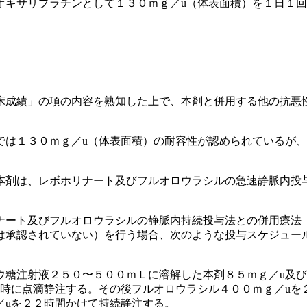
オキサリプラチンとして１３０ｍｇ／u（体表面積）を１日１
床成績」の項の内容を熟知した上で、本剤と併用する他の抗悪
では１３０ｍｇ／u（体表面積）の耐容性が認められているが
本剤は、レボホリナート及びフルオロウラシルの急速静脈内投
ナート及びフルオロウラシルの静脈内持続投与法との併用療法
は承認されていない）を行う場合、次のような投与スケジュー
ウ糖注射液２５０〜５００ｍＬに溶解した本剤８５ｍｇ／u及び
同時に点滴静注する。その後フルオロウラシル４００ｍｇ／uを
／uを２２時間かけて持続静注する。