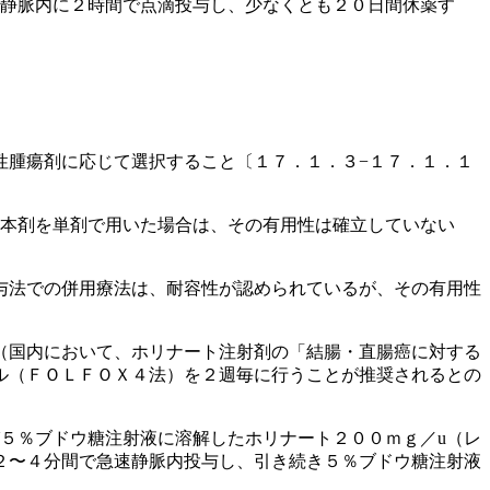
回静脈内に２時間で点滴投与し、少なくとも２０日間休薬す
性腫瘍剤に応じて選択すること〔１７．１．３−１７．１．１
、本剤を単剤で用いた場合は、その有用性は確立していない
与法での併用療法は、耐容性が認められているが、その有用性
（国内において、ホリナート注射剤の「結腸・直腸癌に対する
ル（ＦＯＬＦＯＸ４法）を２週毎に行うことが推奨されるとの
５％ブドウ糖注射液に溶解したホリナート２００ｍｇ／u（レ
２〜４分間で急速静脈内投与し、引き続き５％ブドウ糖注射液