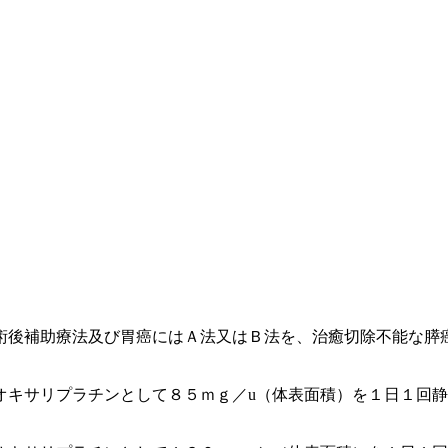
術後補助療法及び胃癌にはＡ法又はＢ法を、治癒切除不能な膵
オキサリプラチンとして８５ｍｇ／u（体表面積）を１日１回