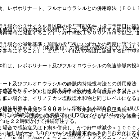
物、レボホリナート、フルオロウラシルとの併用療法（ＦＯＬ
行う場合の２サイクル目以降の投与可能条件（投与予定日に確
床成績」の項の内容を熟知した上で、本剤と併用する他の抗悪
与再開時に減量すること）：好中球数１５００／ｍｍ３以上、
行う場合の減量基準：前回の投与後にいずれかの程度に該当す
では１３０ｍｇ／u（体表面積）の耐容性が認められているが
を参考にすること）、また、いずれかの程度に該当する好中球
本剤は、レボホリナート及びフルオロウラシルの急速静脈内投
ナート及びフルオロウラシルの静脈内持続投与法との併用療法
は承認されていない）を行う場合、次のような投与スケジュー
う場合で２サイクル目以降の好中球数の投与可能条件を満たさ
り低い場合は、イリノテカン塩酸塩水和物と同じレベルになる
ウ糖注射液２５０〜５００ｍＬに溶解した本剤８５ｍｇ／u及び
う場合で好中球減少＜５００／ｍｍ３未満が７日以上持続＞：
同時に点滴静注する。その後フルオロウラシル４００ｍｇ／uを
イリノテカン塩酸塩水和物と同じレベルになるまで本剤を減量
／uを２２時間かけて持続静注する。
う場合で感染症又は下痢を併発し、かつ好中球減少＜１０００
レボホリナート１００ｍｇ／uに相当する）を１２０分かけて
より低い場合は、イリノテカン塩酸塩水和物と同じレベルにな