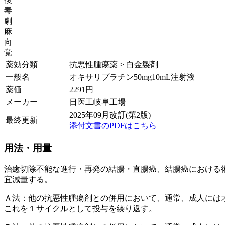
毒
劇
麻
向
覚
薬効分類
抗悪性腫瘍薬 > 白金製剤
一般名
オキサリプラチン50mg10mL注射液
薬価
2291
円
メーカー
日医工岐阜工場
2025年09月改訂(第2版)
最終更新
添付文書のPDFはこちら
用法・用量
治癒切除不能な進行・再発の結腸・直腸癌、結腸癌における
宜減量する。
Ａ法：他の抗悪性腫瘍剤との併用において、通常、成人には
これを１サイクルとして投与を繰り返す。