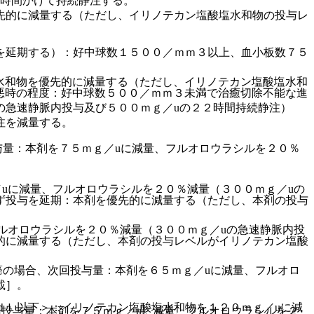
２時間かけて持続静注する。
先的に減量する（ただし、イリノテカン塩酸塩水和物の投与レ
を延期する）：好中球数１５００／ｍｍ３以上、血小板数７５
水和物を優先的に減量する（ただし、イリノテカン塩酸塩水和
悪時の程度：好中球数５００／ｍｍ３未満で治癒切除不能な進
の急速静脈内投与及び５００ｍｇ／uの２２時間持続静注）
注を減量する。
量：本剤を７５ｍｇ／uに減量、フルオロウラシルを２０％
uに減量、フルオロウラシルを２０％減量（３００ｍｇ／uの
ず投与を延期：本剤を優先的に減量する（ただし、本剤の投与
。
ルオロウラシルを２０％減量（３００ｍｇ／uの急速静脈内投
的に減量する（ただし、本剤の投与レベルがイリノテカン塩酸
の場合、次回投与量：本剤を６５ｍｇ／uに減量、フルオロ
載］。
ｄＬ以下＞：イリノテカン塩酸塩水和物を１２０ｍｇ／uに減
投与量：本剤を７５ｍｇ／uに減量、フルオロウラシルを２