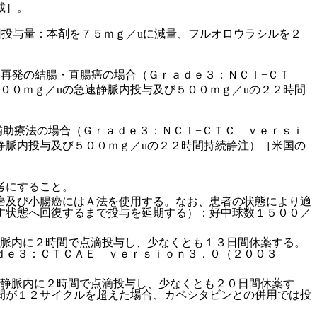
載］。
投与量：本剤を７５ｍｇ／uに減量、フルオロウラシルを２
再発の結腸・直腸癌の場合（Ｇｒａｄｅ３：ＮＣＩ−ＣＴ
００ｍｇ／uの急速静脈内投与及び５００ｍｇ／uの２２時間
補助療法の場合（Ｇｒａｄｅ３：ＮＣＩ−ＣＴＣ ｖｅｒｓｉ
静脈内投与及び５００ｍｇ／uの２２時間持続静注）［米国の
考にすること。
癌及び小腸癌にはＡ法を使用する。なお、患者の状態により適
す状態へ回復するまで投与を延期する）：好中球数１５００／
静脈内に２時間で点滴投与し、少なくとも１３日間休薬する。
ｄｅ３：ＣＴＣＡＥ ｖｅｒｓｉｏｎ３．０（２００３
回静脈内に２時間で点滴投与し、少なくとも２０日間休薬す
間が１２サイクルを超えた場合、カペシタビンとの併用では投