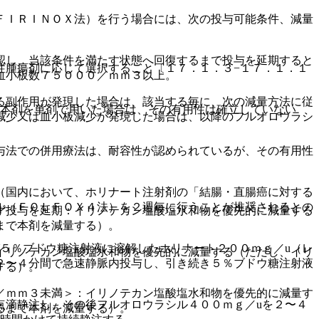
ＦＩＲＩＮＯＸ法）を行う場合には、次の投与可能条件、減量
認し、当該条件を満たす状態へ回復するまで投与を延期すると
性腫瘍剤に応じて選択すること〔１７．１．３−１７．１．１
血小板数７５０００／ｍｍ３以上。
る副作用が発現した場合は、該当する毎に、次の減量方法に従
、本剤を単剤で用いた場合は、その有用性は確立していない
減少又は血小板減少が発現した場合は、以降のフルオロウラシ
与法での併用療法は、耐容性が認められているが、その有用性
（国内において、ホリナート注射剤の「結腸・直腸癌に対する
ル（ＦＯＬＦＯＸ４法）を２週毎に行うことが推奨されるとの
ず投与を延期：イリノテカン塩酸塩水和物を優先的に減量する
まで本剤を減量する）。
５％ブドウ糖注射液に溶解したホリナート２００ｍｇ／u（レ
イリノテカン塩酸塩水和物を優先的に減量する（ただし、イリ
２〜４分間で急速静脈内投与し、引き続き５％ブドウ糖注射液
する）。
／ｍｍ３未満＞：イリノテカン塩酸塩水和物を優先的に減量す
点滴静注し、その後フルオロウラシル４００ｍｇ／uを２〜４
るまで本剤を減量する）。