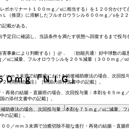
レボホリナート１００ｍｇ／uに相当する）を１２０分かけて
ｍＬ（推奨）に溶解したフルオロウラシル６００ｍｇ／uを２
の記載がある。
与予定日に確認し、当該条件を満たす状態へ回復するまで投与
有害事象により判断する）］@． 〈効能共通〉好中球数の最
／uに減量、フルオロウラシルを２０％減量（３００ｍｇ／u
０／ｍｍ３未満で結腸癌における術後補助療法の場合、次回投与
５０ｍｇ「ＮＩＧ」
２２時間持続静注）［米国の添付文書中の記載］。
行・再発の結腸・直腸癌の場合、次回投与量：本剤を６５ｍｇ／
米国の添付文書中の記載］。
後補助療法の場合、次回投与量：本剤を７５ｍｇ／uに減量、フ
書中の記載］。
０００／ｍｍ３未満で治癒切除不能な進行・再発の結腸・直腸癌