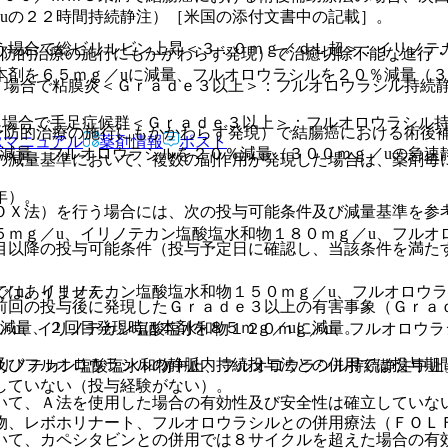
uの２２時間持続静注）［米国の添付文書中の記載］。
う場合で総ビリルビン上昇＜３．０ｍｇ／ｄＬ超＞：イリノテ
予防的治療の施行にもかかわらず発現）で治癒切除不能な進行・
剤を６５ｍｇ／uに減量、フルオロウラシルを２０％減量（３
う場合で粘膜炎＜Ｇｒａｄｅ３以上＞：フルオロウラシル持続
う場合で手足症候群＜Ｇｒａｄｅ３以上＞：フルオロウラシル
予防的治療の施行にもかかわらず発現）で結腸癌における術後
Rマニュアル
薬剤情報
ポスト
減量、フルオロウラシルを２０％減量（３００ｍｇ／uの急速
の減量基準において、複数の副作用が発現した場合は、薬剤毎
年）。
ＯＸ法）を行う場合には、次の投与可能条件及び減量基準を参
ｍｇ／u、イリノテカン塩酸塩水和物１８０ｍｇ／u、フルオ
目以降の投与可能条件（投与予定日に確認し、当該条件を満た
／u、イリノテカン塩酸塩水和物１５０ｍｇ／u、フルオロウラ
ではありません。
前回の投与後に発現したＧｒａｄｅ３以上の有害事象（Ｇｒａ
減量、２回目発現時は本剤を８５ｍｇ／uに減量。
／u、イリノテカン塩酸塩水和物１２０ｍｇ／u、フルオロウラ
及びフルオロウラシルの静脈内持続投与法との併用では投与期
イリノテカン塩酸塩水和物中止、フルオロウラシル持続静注中止
していない（投与経験がない）。
いて、Ａ法を使用した場合の有効性及び安全性は確立していな
物、レボホリナート、フルオロウラシルとの併用療法（ＦＯＬ
いて、カペシタビンとの併用では８サイクルを超えた場合の有