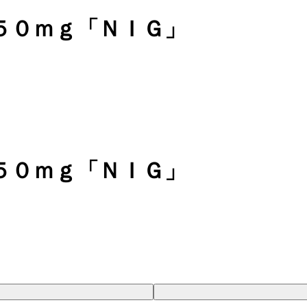
５０ｍｇ「ＮＩＧ」
５０ｍｇ「ＮＩＧ」