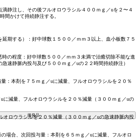
点滴静注し、その後フルオロウラシル４００ｍｇ／uを２〜４
２時間かけて持続静注する。
を延期する）：好中球数１５００／ｍｍ３以上、血小板数７５
悪時の程度：好中球数５００／ｍｍ３未満で治癒切除不能な進
の急速静脈内投与及び５００ｍｇ／uの２２時間持続静注）
量：本剤を７５ｍｇ／uに減量、フルオロウラシルを２０％
uに減量、フルオロウラシルを２０％減量（３００ｍｇ／uの
後発品
ルオロウラシルを２０％減量（３００ｍｇ／uの急速静脈内投
の場合、次回投与量：本剤を６５ｍｇ／uに減量、フルオロ