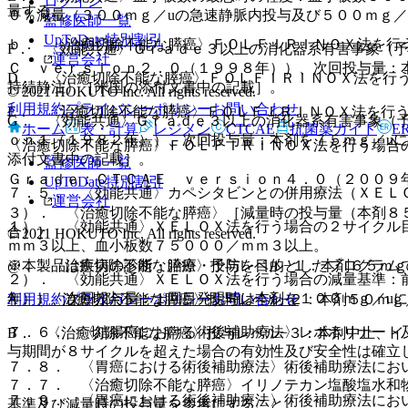
ログイン
量する。
０％減量（３００ｍｇ／uの急速静脈内投与及び５００ｍｇ／
監修医師一覧
UpToDate特別割引
ｂ． 〈治癒切除不能な膵癌〉ＦＯＬＦＩＲＩＮＯＸ法を行
F． 〈効能共通〉Ｇｒａｄｅ３以上の消化器系有害事象（
運営会社
Ｃ ｖｅｒｓｉｏｎ２．０（１９９８年））、次回投与量：本
D． 〈治癒切除不能な膵癌〉ＦＯＬＦＩＲＩＮＯＸ法を行
持続静注）［米国の添付文書中の記載］。
© 2021 HOKUTO Inc. All rights reserved.
利用規約
プライバシーポリシー
お問い合わせ
E． 〈治癒切除不能な膵癌〉ＦＯＬＦＩＲＩＮＯＸ法を行
G． 〈効能共通〉Ｇｒａｄｅ３以上の消化器系有害事象（
ホーム
表・計算
レジメン
CTCAE
抗菌薬ガイド
E
ｏｎ１（１９８２年））、次回投与量：本剤を７５ｍｇ／uに
〈治癒切除不能な膵癌〉ＦＯＬＦＩＲＩＮＯＸ法を行う場合
添付文書中の記載］。
監修医師一覧
Ｇｒａｄｅ：ＣＴＣＡＥ ｖｅｒｓｉｏｎ４．０（２００９
UpToDate特別割引
７．５． 〈効能共通〉カペシタビンとの併用療法（ＸＥＬ
運営会社
３）． 〈治癒切除不能な膵癌〉［減量時の投与量（本剤８５
１）． 〈効能共通〉ＸＥＬＯＸ法を行う場合の２サイクル
合）］
© 2021 HOKUTO Inc. All rights reserved.
ｍｍ３以上、血小板数７５０００／ｍｍ３以上。
@． 〈治癒切除不能な膵癌〉投与レベル−１：本剤６５ｍｇ
※本製品は疾病の診断・治療・予防を目的としたプログラム
２）． 〈効能共通〉ＸＥＬＯＸ法を行う場合の減量基準：
年））、次回投与量：１回目発現時は本剤を１００ｍｇ／uに
A． 〈治癒切除不能な膵癌〉投与レベル−２：本剤５０ｍｇ
利用規約
プライバシーポリシー
お問い合わせ
７．６． 〈結腸癌における術後補助療法〉レボホリナート
B． 〈治癒切除不能な膵癌〉投与レベル−３：本剤中止、
与期間が８サイクルを超えた場合の有効性及び安全性は確立
７．８． 〈胃癌における術後補助療法〉術後補助療法にお
７．７． 〈治癒切除不能な膵癌〉イリノテカン塩酸塩水和
７．９． 〈胃癌における術後補助療法〉術後補助療法にお
基準及び減量時の投与量を参考にすること。