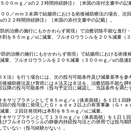
び５００ｍｇ／uの２２時間持続静注）［米国の添付文書中の記
０００／ｍｍ３未満で結腸癌における術後補助療法の場合、次回
uの２２時間持続静注）［米国の添付文書中の記載］。
予防的治療の施行にもかかわらず発現）で治癒切除不能な進行・
剤を６５ｍｇ／uに減量、フルオロウラシルを２０％減量（３
予防的治療の施行にもかかわらず発現）で結腸癌における術後
減量、フルオロウラシルを２０％減量（３００ｍｇ／uの急速
ＯＸ法）を行う場合には、次の投与可能条件及び減量基準を参
術後補助療法及び胃癌にはＡ法又はＢ法を、治癒切除不能な膵
目以降の投与可能条件（投与予定日に確認し、当該条件を満た
オキサリプラチンとして８５ｍｇ／u（体表面積）を１日１回
前回の投与後に発現したＧｒａｄｅ３以上の有害事象（Ｇｒａ
減量、２回目発現時は本剤を８５ｍｇ／uに減量。
オキサリプラチンとして１３０ｍｇ／u（体表面積）を１日１
及びフルオロウラシルの静脈内持続投与法との併用では投与期
していない（投与経験がない）。