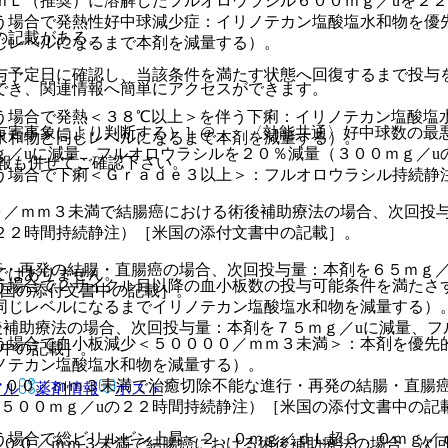
ｍＬ（推奨）に溶解したフルオロウラシル６００ｍｇ／uを２
う場合で発熱性好中球減少症：イリノテカン塩酸塩水和物を優
の記載がある。
じレベルになるまで本剤を減量する）。
与予定日に確認し、当該条件を満たす状態へ回復するまで投与
でき、関連情報へ簡単にアクセスができます。
う場合で発熱＜３８℃以上＞を伴う下痢：イリノテカン塩酸塩
有害事象により判断する）］@． 〈効能共通〉好中球数の最
水和物と同じレベルになるまで本剤を減量する）。
／uに減量、フルオロウラシルを２０％減量（３００ｍｇ／u
報も併せてご確認下さい。
う場合で下痢＜Ｇｒａｄｅ３以上＞：フルオロウラシル持続静
０／ｍｍ３未満で結腸癌における術後補助療法の場合、次回投与
２２時間持続静注）［米国の添付文書中の記載］。
行・再発の結腸・直腸癌の場合、次回投与量：本剤を６５ｍｇ／
ではありません。
う場合で２サイクル目以降の血小板数の投与可能条件を満たさ
米国の添付文書中の記載］。
同じレベルになるまでイリノテカン塩酸塩水和物を減量する）
後補助療法の場合、次回投与量：本剤を７５ｍｇ／uに減量、フ
う場合で血小板減少＜５００００／ｍｍ３未満＞：本剤を優先
書中の記載］。
ノテカン塩酸塩水和物を減量する）。
０００／ｍｍ３未満で治癒切除不能な進行・再発の結腸・直腸癌
アル
薬剤情報
ポスト
び５００ｍｇ／uの２２時間持続静注）［米国の添付文書中の記
う場合で総ビリルビン上昇＜２．０ｍｇ／ｄＬ超３．０ｍｇ／
０００／ｍｍ３未満で結腸癌における術後補助療法の場合、次回