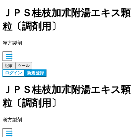
ＪＰＳ桂枝加朮附湯エキス顆
粒〔調剤用〕
漢方製剤
記事
ツール
ログイン
新規登録
ＪＰＳ桂枝加朮附湯エキス顆
粒〔調剤用〕
漢方製剤