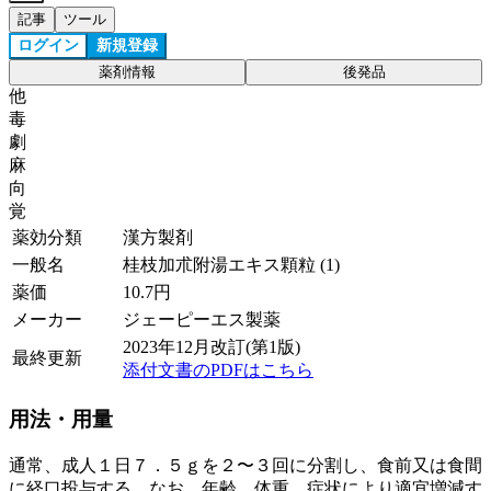
記事
ツール
ログイン
新規登録
薬剤情報
後発品
他
毒
劇
麻
向
覚
薬効分類
漢方製剤
一般名
桂枝加朮附湯エキス顆粒 (1)
薬価
10.7
円
メーカー
ジェーピーエス製薬
2023年12月改訂(第1版)
最終更新
添付文書のPDFはこちら
用法・用量
通常、成人１日７．５ｇを２〜３回に分割し、食前又は食間
に経口投与する。なお、年齢、体重、症状により適宜増減す