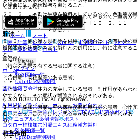
と。
い場合には、継続投与を避けること。
ではありません。
２０．３． 本剤は生薬を原料としているので、色調等が異
８．２． 本剤にはカンゾウが含まれているので、血清カリ
なることがある。
ウム値や血圧値等に十分留意すること〔１０．２、１１．
１．１、１１．１．２参照〕。
貯法
ホーム
ノート
８．３． 他の漢方製剤等を併用する場合は、含有生薬の重
表・計算
レジメン
CTCAE
抗菌薬ガイド
ERマニュ
（保管上の注意）
複に注意し、ブシを含む製剤との併用には、特に注意するこ
アル
薬剤情報
ポスト
と。
室温保存。
新規登録
（特定の背景を有する患者に関する注意）
ログイン
ホーム
監修医師一覧
（合併症・既往歴等のある患者）
UpToDate特別割引
運営会社
薬剤情報
９．１．１． 体力の充実している患者：副作用があらわれ
やすくなり、その症状が増強されるおそれがある。
© 2021 HOKUTO Inc. All rights reserved.
利用規約
プライバシーポリシー
お問い合わせ
ＪＰＳ桂枝加朮附湯エキス顆粒〔調剤用〕
９．１．２． 暑がりでのぼせが強く赤ら顔の患者：心悸亢
ホーム
表・計算
レジメン
CTCAE
抗菌薬ガイド
進、のぼせ、舌のしびれ、悪心等があらわれるおそれがあ
ERマニュアル
薬剤情報
ポスト
る。
コタロー桂枝加朮附湯エキス細粒
漢方製剤
監修医師一覧
ホーム
相互作用
UpToDate特別割引