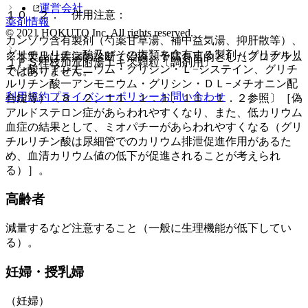
運営会社
１０．２． 併用注意：
薬剤情報
© 2021 HOKUTO Inc. All rights reserved.
カンゾウ含有製剤（芍薬甘草湯、補中益気湯、抑肝散等）、
グリチルリチン酸及びその塩類を含有する製剤（グリチルリ
※本製品は疾病の診断・治療・予防を目的としたプログラム
ＪＰＳ桂枝加朮附湯エキス顆粒〔調剤用〕
チン酸一アンモニウム・グリシン・Ｌ−システイン、グリチ
ではありません。
ルリチン酸一アンモニウム・グリシン・ＤＬ−メチオニン配
利用規約
プライバシーポリシー
お問い合わせ
合錠等）〔８．２、１１．１．１、１１．１．２参照〕［偽
アルドステロン症があらわれやすくなり、また、低カリウム
血症の結果として、ミオパチーがあらわれやすくなる（グリ
チルリチン酸は尿細管でのカリウム排泄促進作用があるた
め、血清カリウム値の低下が促進されることが考えられ
る）］。
高齢者
減量するなど注意すること（一般に生理機能が低下してい
る）。
妊婦・授乳婦
（妊婦）