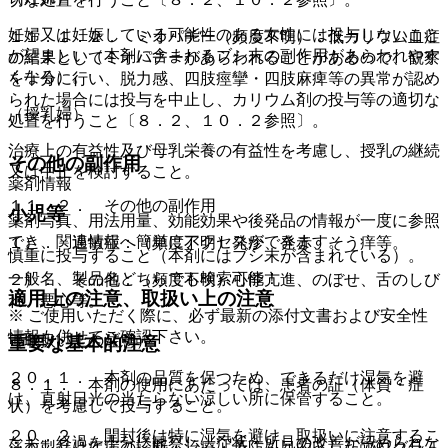
妊婦又は妊娠している可能性のある女性には投与しないこと
１１．１．２． ミオパチー（頻度不明）：低カリウム血症
が望ましい（本剤に含まれるブシ末の副作用があらわれやす
の結果としてミオパチーがあらわれることがあるので、観察
くなる）。
を十分に行い、脱力感、四肢痙攣・四肢麻痺等の異常が認め
られた場合には投与を中止し、カリウム剤の投与等の適切な
（授乳婦）
処置を行うこと〔８．２、１０．２参照〕。
治療上の有益性及び母乳栄養の有益性を考慮し、授乳の継続
その他の副作用
又は中止を検討すること。
薬剤情報
１１．２． その他の副作用
小児等
薬剤写真、用法用量、効能効果や後発品の情報が一度に参照
でき、関連情報へ簡単にアクセスができます。
１）． 過敏症：（頻度不明）発疹、発赤、そう痒等。
慎重に投与すること（本剤にはブシ末が含まれている）。
一般名、製品名どちらでも検索可能！
２）． その他：（頻度不明）心悸亢進、のぼせ、舌のしび
適用上の注意、取扱い上の注意
れ、悪心等。
※ ご使用いただく際に、必ず最新の添付文書および安全性
情報も併せてご確認下さい。
（取扱い上の注意）
重要な基本的注意
２０．１． 本剤の品質を保つため、できるだけ湿気を避
８．１． 本剤の使用にあたっては、患者の証（体質・症
け、直射日光の当たらない涼しい所に保管すること。
状）を考慮して投与すること。
２０．２． 開封後は特に湿気を避け、取扱いに注意するこ
なお、経過を十分に観察し、症状・所見の改善が認められな
※本製品は疾病の診断・治療・予防を目的としたプログラム