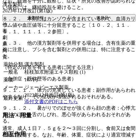
なお、経過を十分に観察し、症状・所見の改善が認められな
漢方製剤
い場合には、継続投与を避けること。
2023年12月改訂(第1版)
薬剤情報
後発品
８．２． 本剤にはカンゾウが含まれているので、血清カリ
他
ウム値や血圧値等に十分留意すること〔１０．２、１１．
毒
１．１、１１．１．２参照〕。
劇
８．３． 他の漢方製剤等を併用する場合は、含有生薬の重
麻
複に注意し、ブシを含む製剤との併用には、特に注意するこ
向
と。
覚
薬効分類
漢方製剤
（特定の背景を有する患者に関する注意）
一般名
桂枝加朮附湯エキス顆粒 (1)
（合併症・既往歴等のある患者）
薬価
10.7
円
メーカー
ジェーピーエス製薬
９．１．１． 体力の充実している患者：副作用があらわれ
2023年12月改訂(第1版)
やすくなり、その症状が増強されるおそれがある。
最終更新
添付文書のPDFはこちら
９．１．２． 暑がりでのぼせが強く赤ら顔の患者：心悸亢
進、のぼせ、舌のしびれ、悪心等があらわれるおそれがあ
用法・用量
る。
通常、成人１日７．５ｇを２〜３回に分割し、食前又は食間
相互作用
に経口投与する。なお、年齢、体重、症状により適宜増減す