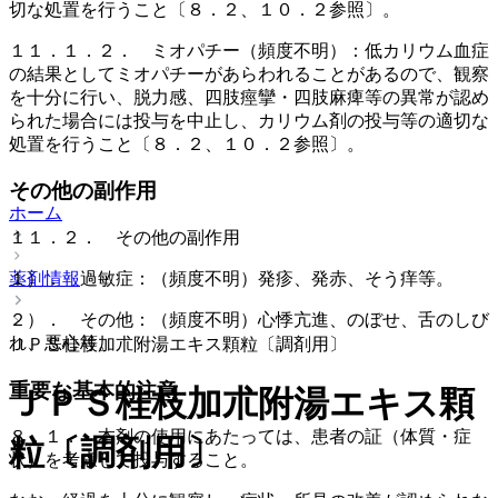
切な処置を行うこと〔８．２、１０．２参照〕。
１１．１．２． ミオパチー（頻度不明）：低カリウム血症
の結果としてミオパチーがあらわれることがあるので、観察
を十分に行い、脱力感、四肢痙攣・四肢麻痺等の異常が認め
られた場合には投与を中止し、カリウム剤の投与等の適切な
処置を行うこと〔８．２、１０．２参照〕。
その他の副作用
ホーム
１１．２． その他の副作用
薬剤情報
１）． 過敏症：（頻度不明）発疹、発赤、そう痒等。
２）． その他：（頻度不明）心悸亢進、のぼせ、舌のしび
れ、悪心等。
ＪＰＳ桂枝加朮附湯エキス顆粒〔調剤用〕
重要な基本的注意
ＪＰＳ桂枝加朮附湯エキス顆
８．１． 本剤の使用にあたっては、患者の証（体質・症
粒〔調剤用〕
状）を考慮して投与すること。