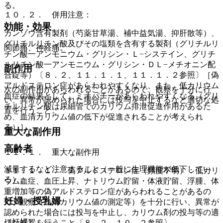
る。
１０．２． 併用注意：
効能・効果
カンゾウ含有製剤（芍薬甘草湯、補中益気湯、抑肝散等）、
グリチルリチン酸及びその塩類を含有する製剤（グリチルリ
関節痛、神経痛。
チン酸一アンモニウム・グリシン・Ｌ−システイン、グリチ
ルリチン酸一アンモニウム・グリシン・ＤＬ−メチオニン配
副作用
合錠等）〔８．２、１１．１．１、１１．１．２参照〕［偽
アルドステロン症があらわれやすくなり、また、低カリウム
次の副作用があらわれることがあるので、観察を十分に行
血症の結果として、ミオパチーがあらわれやすくなる（グリ
い、異常が認められた場合には投与を中止するなど適切な処
チルリチン酸は尿細管でのカリウム排泄促進作用があるた
置を行うこと。
め、血清カリウム値の低下が促進されることが考えられ
る）］。
重大な副作用
高齢者
１１．１． 重大な副作用
減量するなど注意すること（一般に生理機能が低下してい
１１．１．１． 偽アルドステロン症（頻度不明）：低カリ
る）。
ウム血症、血圧上昇、ナトリウム貯留・体液貯留、浮腫、体
重増加等の偽アルドステロン症があらわれることがあるの
妊婦・授乳婦
で、観察（血清カリウム値の測定等）を十分に行い、異常が
認められた場合には投与を中止し、カリウム剤の投与等の適
（妊婦）
切な処置を行うこと〔８．２、１０．２参照〕。