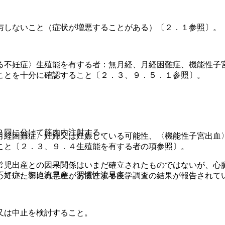
与しないこと（症状が増悪することがある）〔２．１参照〕。
る不妊症〉生殖能を有する者：無月経、月経困難症、機能性子
ことを十分に確認すること〔２．３、９．５．１参照〕。
２回に分けて筋肉内注射する。
月経困難症〉妊婦又は妊娠している可能性、〈機能性子宮出血
こと〔２．３、９．４生殖能を有する者の項参照〕。
常児出産との因果関係はいまだ確立されたものではないが、心
不妊症、切迫流早産、習慣性流早産。
していた率に有意差があるとする疫学調査の結果が報告されて
又は中止を検討すること。