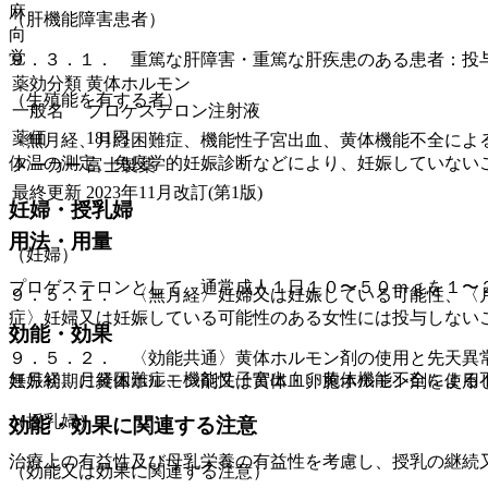
麻
（肝機能障害患者）
向
覚
９．３．１． 重篤な肝障害・重篤な肝疾患のある患者：投
薬効分類
黄体ホルモン
（生殖能を有する者）
一般名
プロゲステロン注射液
薬価
181
円
〈無月経、月経困難症、機能性子宮出血、黄体機能不全によ
体温の測定、免疫学的妊娠診断などにより、妊娠していない
メーカー
富士製薬
最終更新
2023年11月改訂(第1版)
妊婦・授乳婦
用法・用量
（妊婦）
プロゲステロンとして、通常成人１日１０〜５０ｍｇを１〜
９．５．１． 〈無月経〉妊婦又は妊娠している可能性、〈
症〉妊婦又は妊娠している可能性のある女性には投与しない
効能・効果
９．５．２． 〈効能共通〉黄体ホルモン剤の使用と先天異
無月経、月経困難症、機能性子宮出血、黄体機能不全による
妊娠初期に黄体ホルモン剤又は黄体・卵胞ホルモン剤を使用
（授乳婦）
効能・効果に関連する注意
治療上の有益性及び母乳栄養の有益性を考慮し、授乳の継続
（効能又は効果に関連する注意）