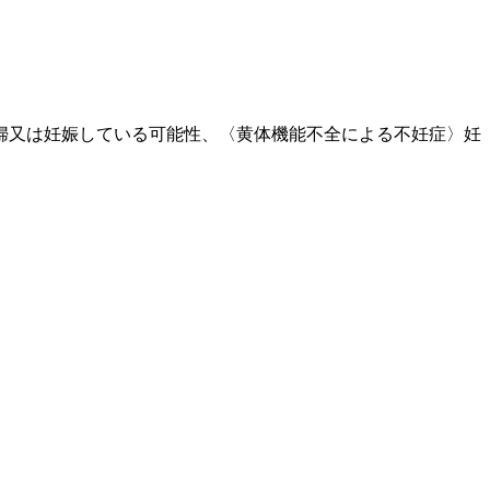
婦又は妊娠している可能性、〈黄体機能不全による不妊症〉妊