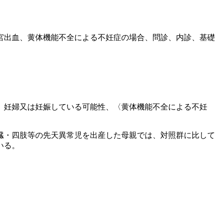
宮出血、黄体機能不全による不妊症の場合、問診、内診、基礎
〉妊婦又は妊娠している可能性、〈黄体機能不全による不妊
臓・四肢等の先天異常児を出産した母親では、対照群に比して
いる。