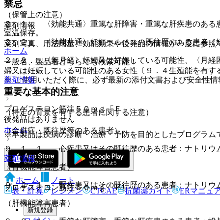
禁忌
（保管上の注意）
２．１． 〈効能共通〉重篤な肝障害・重篤な肝疾患のある
薬剤情報
室温保存。
２．２． 〈効能共通〉妊娠ヘルペスの既往歴のある患者［
薬剤写真、用法用量、効能効果や後発品の情報が一度に参照
ホーム
２．３． 〈無月経〉妊婦又は妊娠している可能性、〈月経
一般名、製品名どちらでも検索可能！
婦又は妊娠している可能性のある女性〔９．４生殖能を有す
※ ご使用いただく際に、必ず最新の添付文書および安全性情
薬剤情報
重要な基本的注意
プロゲステロン筋注５０ｍｇ「Ｆ」
（特定の背景を有する患者に関する注意）
後発品はありません
ホーム
（合併症・既往歴等のある患者）
※本製品は疾病の診断・治療・予防を目的としたプログラム
９．１．１． 心疾患又はその既往歴のある患者：ナトリウ
薬剤情報
（腎機能障害患者）
ホーム
ノート
９．２．１． 腎疾患又はその既往歴のある患者：ナトリウ
プロゲステロン筋注５０ｍｇ「Ｆ」
表・計算
レジメン
CTCAE
抗菌薬ガイド
ERマニュ
（肝機能障害患者）
新規登録