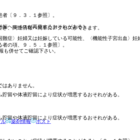
患者〔９．３．１参照〕。
妊娠ヘルペスが再発するおそれがある］。
でき、関連情報へ簡単にアクセスができます。
困難症〉妊婦又は妊娠している可能性、〈機能性子宮出血〉妊
る者の項、９．５．１参照〕。
報も併せてご確認下さい。
ではありません。
ム貯留や体液貯留により症状が増悪するおそれがある。
ム貯留や体液貯留により症状が増悪するおそれがある。
アル
薬剤情報
ポスト