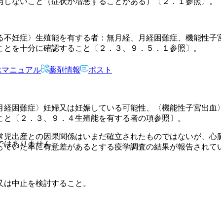
与しないこと（症状が増悪することがある）〔２．１参照〕。
る不妊症〉生殖能を有する者：無月経、月経困難症、機能性子
ことを十分に確認すること〔２．３、９．５．１参照〕。
Rマニュアル
薬剤情報
ポスト
月経困難症〉妊婦又は妊娠している可能性、〈機能性子宮出血
こと〔２．３、９．４生殖能を有する者の項参照〕。
常児出産との因果関係はいまだ確立されたものではないが、心
ではありません。
していた率に有意差があるとする疫学調査の結果が報告されて
又は中止を検討すること。