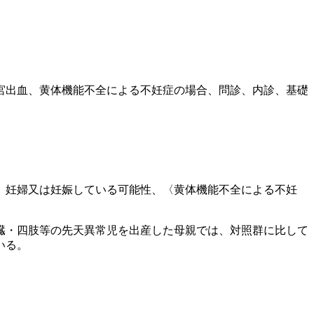
宮出血、黄体機能不全による不妊症の場合、問診、内診、基礎
〉妊婦又は妊娠している可能性、〈黄体機能不全による不妊
臓・四肢等の先天異常児を出産した母親では、対照群に比して
いる。