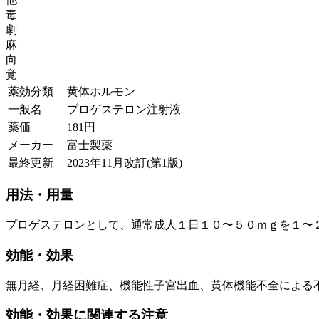
毒
劇
麻
向
覚
薬効分類
黄体ホルモン
一般名
プロゲステロン注射液
薬価
181
円
メーカー
富士製薬
最終更新
2023年11月改訂(第1版)
用法・用量
プロゲステロンとして、通常成人１日１０〜５０ｍｇを１〜
効能・効果
無月経、月経困難症、機能性子宮出血、黄体機能不全による
効能・効果に関連する注意