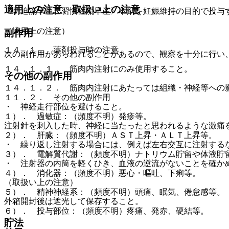
適用上の注意、取扱い上の注意
〈切迫流早産、習慣性流早産〉本剤を妊娠維持の目的で投与
（適用上の注意）
副作用
１４．１． 薬剤投与時の注意
次の副作用があらわれることがあるので、観察を十分に行い
１４．１．１． 筋肉内注射にのみ使用すること。
その他の副作用
１４．１．２． 筋肉内注射にあたっては組織・神経等への
１１．２． その他の副作用
・ 神経走行部位を避けること。
１）． 過敏症：（頻度不明）発疹等。
注射針を刺入した時、神経に当たったと思われるような激痛
２）． 肝臓：（頻度不明）ＡＳＴ上昇・ＡＬＴ上昇等。
・ 繰り返し注射する場合には、例えば左右交互に注射する
３）． 電解質代謝：（頻度不明）ナトリウム貯留や体液貯
・ 注射器の内筒を軽くひき、血液の逆流がないことを確か
４）． 消化器：（頻度不明）悪心・嘔吐、下痢等。
（取扱い上の注意）
５）． 精神神経系：（頻度不明）頭痛、眠気、倦怠感等。
外箱開封後は遮光して保存すること。
６）． 投与部位：（頻度不明）疼痛、発赤、硬結等。
貯法