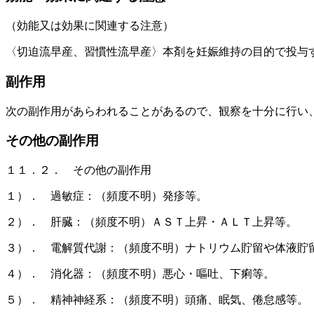
（効能又は効果に関連する注意）
〈切迫流早産、習慣性流早産〉本剤を妊娠維持の目的で投与
副作用
次の副作用があらわれることがあるので、観察を十分に行い
その他の副作用
１１．２． その他の副作用
１）． 過敏症：（頻度不明）発疹等。
２）． 肝臓：（頻度不明）ＡＳＴ上昇・ＡＬＴ上昇等。
３）． 電解質代謝：（頻度不明）ナトリウム貯留や体液貯
４）． 消化器：（頻度不明）悪心・嘔吐、下痢等。
５）． 精神神経系：（頻度不明）頭痛、眠気、倦怠感等。