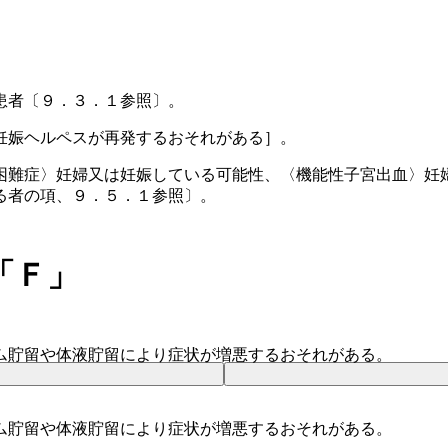
患者〔９．３．１参照〕。
妊娠ヘルペスが再発するおそれがある］。
困難症〉妊婦又は妊娠している可能性、〈機能性子宮出血〉妊
る者の項、９．５．１参照〕。
「Ｆ」
ム貯留や体液貯留により症状が増悪するおそれがある。
ム貯留や体液貯留により症状が増悪するおそれがある。