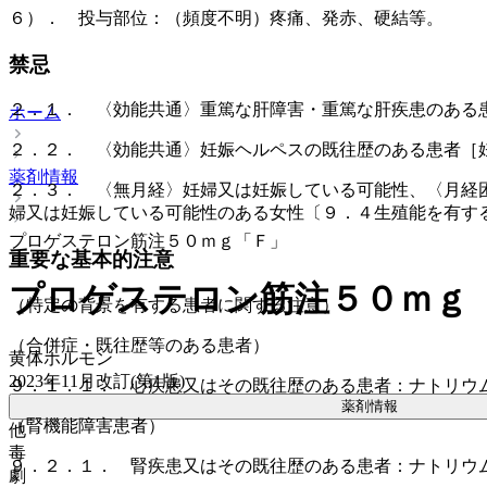
６）． 投与部位：（頻度不明）疼痛、発赤、硬結等。
禁忌
２．１． 〈効能共通〉重篤な肝障害・重篤な肝疾患のある
ホーム
２．２． 〈効能共通〉妊娠ヘルペスの既往歴のある患者［
薬剤情報
２．３． 〈無月経〉妊婦又は妊娠している可能性、〈月経
婦又は妊娠している可能性のある女性〔９．４生殖能を有す
プロゲステロン筋注５０ｍｇ「Ｆ」
重要な基本的注意
プロゲステロン筋注５０ｍｇ
（特定の背景を有する患者に関する注意）
（合併症・既往歴等のある患者）
黄体ホルモン
2023年11月改訂(第1版)
９．１．１． 心疾患又はその既往歴のある患者：ナトリウ
薬剤情報
（腎機能障害患者）
他
毒
９．２．１． 腎疾患又はその既往歴のある患者：ナトリウ
劇