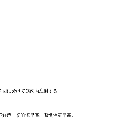
２回に分けて筋肉内注射する。
不妊症、切迫流早産、習慣性流早産。