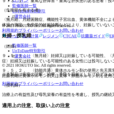
ログイン
９．３．１． 重篤な肝障害・重篤な肝疾患のある患者：投
監修医師一覧
（生殖能を有する者）
UpToDate特別割引
運営会社
〈無月経、月経困難症、機能性子宮出血、黄体機能不全によ
体温の測定、免疫学的妊娠診断などにより、妊娠していない
© 2021 HOKUTO Inc. All rights reserved.
利用規約
プライバシーポリシー
お問い合わせ
妊婦・授乳婦
ホーム
表・計算
レジメン
CTCAE
抗菌薬ガイド
E
監修医師一覧
（妊婦）
UpToDate特別割引
９．５．１． 〈無月経〉妊婦又は妊娠している可能性、〈
運営会社
症〉妊婦又は妊娠している可能性のある女性には投与しない
© 2021 HOKUTO Inc. All rights reserved.
９．５．２． 〈効能共通〉黄体ホルモン剤の使用と先天異
※本製品は疾病の診断・治療・予防を目的としたプログラム
妊娠初期に黄体ホルモン剤又は黄体・卵胞ホルモン剤を使用
利用規約
プライバシーポリシー
お問い合わせ
（授乳婦）
治療上の有益性及び母乳栄養の有益性を考慮し、授乳の継続
適用上の注意、取扱い上の注意