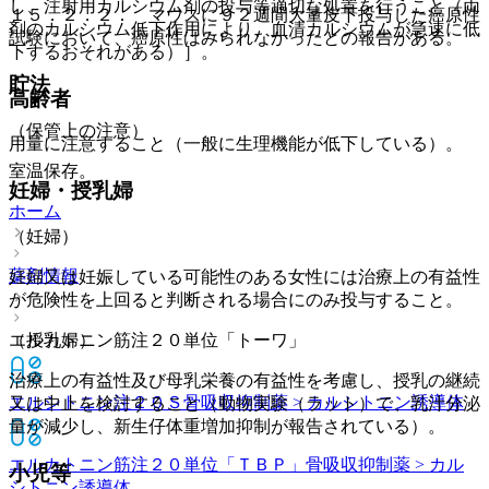
し、注射用カルシウム剤の投与等適切な処置を行うこと（両
１５．２．２． マウスに９２週間大量皮下投与した癌原性
剤のカルシウム低下作用により、血清カルシウムが急速に低
試験において、癌原性はみられなかったとの報告がある。
下するおそれがある）］。
貯法
高齢者
（保管上の注意）
用量に注意すること（一般に生理機能が低下している）。
室温保存。
妊婦・授乳婦
ホーム
（妊婦）
薬剤情報
妊婦又は妊娠している可能性のある女性には治療上の有益性
が危険性を上回ると判断される場合にのみ投与すること。
エルカトニン筋注２０単位「トーワ」
（授乳婦）
治療上の有益性及び母乳栄養の有益性を考慮し、授乳の継続
エルシトニン注２０Ｓ
骨吸収抑制薬 > カルシトニン誘導体
又は中止を検討すること（動物実験（ラット）で、乳汁分泌
量が減少し、新生仔体重増加抑制が報告されている）。
エルカトニン筋注２０単位「ＴＢＰ」
骨吸収抑制薬 > カル
小児等
シトニン誘導体