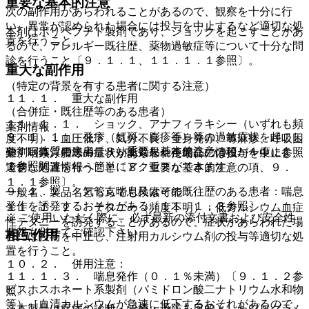
重要な基本的注意
次の副作用があらわれることがあるので、観察を十分に行
い、異常が認められた場合には投与を中止するなど適切な処
本剤はポリペプチド製剤であり、ショックを起こすことがあ
置を行うこと。
るので、アレルギー既往歴、薬物過敏症等について十分な問
診を行うこと〔９．１．１、１１．１．１参照〕。
重大な副作用
（特定の背景を有する患者に関する注意）
１１．１． 重大な副作用
（合併症・既往歴等のある患者）
１１．１．１． ショック、アナフィラキシー（いずれも頻
薬剤情報
９．１．１． 発疹（紅斑、膨疹等）等の過敏症状を起こし
度不明）：血圧低下、気分不良、全身発赤、蕁麻疹、呼吸困
やすい体質の患者〔８．重要な基本的注意の項、１１．１．
薬剤写真、用法用量、効能効果や後発品の情報が一度に参照
難、咽頭浮腫等の症状があらわれた場合には投与を中止し、
１参照〕。
でき、関連情報へ簡単にアクセスができます。
適切な処置を行うこと〔８．重要な基本的注意の項、９．
１．１参照〕。
９．１．２． 気管支喘息又はその既往歴のある患者：喘息
一般名、製品名どちらでも検索可能！
発作を誘発するおそれがある〔１１．１．３参照〕。
１１．１．２． テタニー（頻度不明）：低カルシウム血症
※ ご使用いただく際に、必ず最新の添付文書および安全性
性テタニーを誘発することがあるので、症状があらわれた場
情報も併せてご確認下さい。
相互作用
合には投与を中止し、注射用カルシウム剤の投与等適切な処
置を行うこと。
１０．２． 併用注意：
１１．１．３． 喘息発作（０．１％未満）〔９．１．２参
ビスホスホネート系製剤（パミドロン酸二ナトリウム水和物
照〕。
等）［血清カルシウムが急速に低下するおそれがあるので、
※本製品は疾病の診断・治療・予防を目的としたプログラム