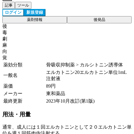
記事
ツール
ログイン
新規登録
薬剤情報
後発品
後
毒
劇
麻
向
覚
薬効分類
骨吸収抑制薬 > カルシトニン誘導体
エルカトニン20エルカトニン単位1mL
一般名
注射液
薬価
89
円
メーカー
東和薬品
最終更新
2023年10月改訂(第1版)
用法・用量
通常、成人には１回エルカトニンとして２０エルカトニン単
位を週１回筋肉内注射する。