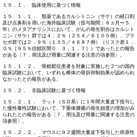
１５．１． 臨床使用に基づく情報
１５．１．１． 類薬であるカルシトニン（サケ）の経口剤
及び点鼻剤を用いた海外臨床試験（投与期間：６ヵ月〜５
年）のメタアナリシスにおいて、がんの発生割合はカルシト
ニン（サケ）群では４．２％（２５４／６１０５例）、プラ
セボ群では２．９％（１３５／４６８７例）（リスク差１．
０％［９５％信頼区間０．３，１．７］）であったとの報告
がある〔７．用法及び用量に関連する注意の項参照〕。
１５．１．２． 骨粗鬆症患者を対象に実施した２つの国内
臨床試験において、いずれも椎体の骨折抑制効果が認められ
なかったとの報告がある。
１５．２． 非臨床試験に基づく情報
１５．２．１． ラット（ＳＤ系）に１年間大量皮下投与し
た慢性毒性試験において、下垂体腫瘍の発生頻度の増加がみ
られたとの報告がある〔７．用法及び用量に関連する注意の
項参照〕。
１５．２．２． マウスに９２週間大量皮下投与した癌原性