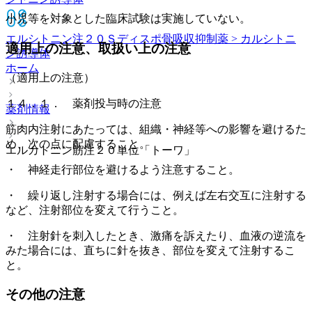
小児等を対象とした臨床試験は実施していない。
エルシトニン注２０Ｓディスポ
骨吸収抑制薬 > カルシトニ
適用上の注意、取扱い上の注意
ン誘導体
ホーム
（適用上の注意）
１４．１． 薬剤投与時の注意
薬剤情報
筋肉内注射にあたっては、組織・神経等への影響を避けるた
め、次の点に配慮すること。
エルカトニン筋注２０単位「トーワ」
・ 神経走行部位を避けるよう注意すること。
・ 繰り返し注射する場合には、例えば左右交互に注射する
など、注射部位を変えて行うこと。
・ 注射針を刺入したとき、激痛を訴えたり、血液の逆流を
みた場合には、直ちに針を抜き、部位を変えて注射するこ
と。
その他の注意