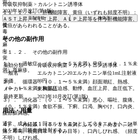
照〕。
骨吸収抑制薬 > カルシトニン誘導体
2023年10月改訂(第1版)
１１．１．４． 肝機能障害、黄疸（いずれも頻度不明）：
薬剤情報
後発品
ＡＳＴ上昇、ＡＬＴ上昇、ＡＬＰ上昇等を伴う肝機能障害、
後
黄疸があらわれることがある。
毒
劇
その他の副作用
麻
向
１１．２． その他の副作用
覚
１）． 過敏症：（０．１〜５％未満）発疹、（０．１％未
薬効分類
骨吸収抑制薬 > カルシトニン誘導体
満）蕁麻疹。
一般名
エルカトニン20エルカトニン単位1mL注射液
薬価
89
円
２）． 循環器：（０．１〜５％未満）顔面潮紅、熱感、
（０．１％未満）胸部圧迫感、動悸、血圧上昇、血圧低下。
メーカー
東和薬品
最終更新
2023年10月改訂(第1版)
３）． 消化器：（０．１〜５％未満）悪心、嘔吐、腹痛、
（０．１％未満）食欲不振、下痢、口渇、胸やけ、口内炎、
用法・用量
腹部膨満感。
通常、成人には１回エルカトニンとして２０エルカトニン単
４）． 神経系：（０．１％未満）ふらつき、めまい、頭
位を週１回筋肉内注射する。
痛、耳鳴、視覚異常（かすみ目等）、口内しびれ感、（頻度
不明）しびれ感。