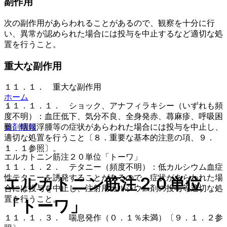
副作用
次の副作用があらわれることがあるので、観察を十分に行
い、異常が認められた場合には投与を中止するなど適切な処
置を行うこと。
重大な副作用
１１．１． 重大な副作用
ホーム
１１．１．１． ショック、アナフィラキシー（いずれも頻
度不明）：血圧低下、気分不良、全身発赤、蕁麻疹、呼吸困
薬剤情報
難、咽頭浮腫等の症状があらわれた場合には投与を中止し、
適切な処置を行うこと〔８．重要な基本的注意の項、９．
１．１参照〕。
エルカトニン筋注２０単位「トーワ」
１１．１．２． テタニー（頻度不明）：低カルシウム血症
性テタニーを誘発することがあるので、症状があらわれた場
エルカトニン筋注２０単位
合には投与を中止し、注射用カルシウム剤の投与等適切な処
置を行うこと。
「トーワ」
１１．１．３． 喘息発作（０．１％未満）〔９．１．２参