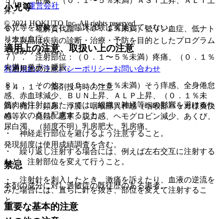
５）． 肝臓：（０．１〜５％未満）ＡＳＴ上昇、ＡＬＴ上
運営会社
小児等
昇。
© 2021 HOKUTO Inc. All rights reserved.
小児等を対象とした臨床試験は実施していない。
６）． 電解質代謝：（０．１％未満）低リン血症、低ナト
リウム血症。
※本製品は疾病の診断・治療・予防を目的としたプログラム
適用上の注意、取扱い上の注意
ではありません。
７）． 注射部位：（０．１〜５％未満）疼痛、（０．１％
未満）発赤、腫脹。
利用規約
プライバシーポリシー
お問い合わせ
（適用上の注意）
８）． その他：（０．１〜５％未満）そう痒感、全身倦怠
１４．１． 薬剤投与時の注意
感、赤血球減少、ＢＵＮ上昇、ＡＬＰ上昇、（０．１％未
筋肉内注射にあたっては、組織・神経等への影響を避けるた
満）発汗、頻尿、浮腫、咽喉部異和感（咽喉部ハッカ様爽快
め、次の点に配慮すること。
感等）、発熱、悪寒、脱力感、ヘモグロビン減少、あくび、
尿白濁、（頻度不明）乳房肥大、乳房痛。
・ 神経走行部位を避けるよう注意すること。
発現頻度は使用成績調査を含む。
・ 繰り返し注射する場合には、例えば左右交互に注射する
など、注射部位を変えて行うこと。
禁忌
・ 注射針を刺入したとき、激痛を訴えたり、血液の逆流を
本剤の成分に対し過敏症の既往歴のある患者。
みた場合には、直ちに針を抜き、部位を変えて注射するこ
と。
重要な基本的注意