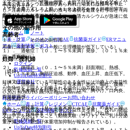
１１．１．４． 肝機能障害、黄疸（いずれも頻度不明）：
高度の低カルシウム血症があらわれた場合には投与を中止
ではありません。
ＡＳＴ上昇、ＡＬＴ上昇、ＡＬＰ上昇等を伴う肝機能障害、
し、注射用カルシウム剤の投与等適切な処置を行うこと（両
黄疸があらわれることがある。
剤のカルシウム低下作用により、血清カルシウムが急速に低
下するおそれがある）］。
その他の副作用
ホーム
ノート
高齢者
表・計算
レジメン
CTCAE
抗菌薬ガイド
ERマニュ
１１．２． その他の副作用
アル
薬剤情報
ポスト
用量に注意すること（一般に生理機能が低下している）。
１）． 過敏症：（０．１〜５％未満）発疹、（０．１％未
満）蕁麻疹。
新規登録
妊婦・授乳婦
ログイン
２）． 循環器：（０．１〜５％未満）顔面潮紅、熱感、
監修医師一覧
（妊婦）
（０．１％未満）胸部圧迫感、動悸、血圧上昇、血圧低下。
UpToDate特別割引
運営会社
妊婦又は妊娠している可能性のある女性には治療上の有益性
３）． 消化器：（０．１〜５％未満）悪心、嘔吐、腹痛、
が危険性を上回ると判断される場合にのみ投与すること。
（０．１％未満）食欲不振、下痢、口渇、胸やけ、口内炎、
© 2021 HOKUTO Inc. All rights reserved.
腹部膨満感。
利用規約
プライバシーポリシー
お問い合わせ
（授乳婦）
ホーム
表・計算
レジメン
CTCAE
抗菌薬ガイド
４）． 神経系：（０．１％未満）ふらつき、めまい、頭
治療上の有益性及び母乳栄養の有益性を考慮し、授乳の継続
ERマニュアル
薬剤情報
ポスト
痛、耳鳴、視覚異常（かすみ目等）、口内しびれ感、（頻度
又は中止を検討すること（動物実験（ラット）で、乳汁分泌
不明）しびれ感。
監修医師一覧
量が減少し、新生仔体重増加抑制が報告されている）。
UpToDate特別割引