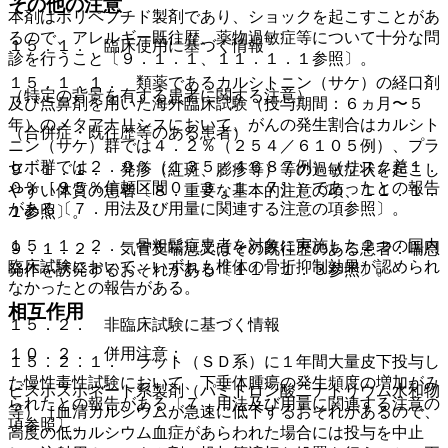
その他の注意
本剤はポリペプチド製剤であり、ショックを起こすことがあ
るので、アレルギー既往歴、薬物過敏症等について十分な問
１５．１． 臨床使用に基づく情報
診を行うこと〔９．１．１、１１．１．１参照〕。
１５．１．１． 類薬であるカルシトニン（サケ）の経口剤
（特定の背景を有する患者に関する注意）
及び点鼻剤を用いた海外臨床試験（投与期間：６ヵ月〜５
年）のメタアナリシスにおいて、がんの発生割合はカルシト
（合併症・既往歴等のある患者）
ニン（サケ）群では４．２％（２５４／６１０５例）、プラ
セボ群では２．９％（１３５／４６８７例）（リスク差１．
９．１．１． 発疹（紅斑、膨疹等）等の過敏症状を起こし
０％［９５％信頼区間０．３，１．７］）であったとの報告
やすい体質の患者〔８．重要な基本的注意の項、１１．１．
がある〔７．用法及び用量に関連する注意の項参照〕。
１参照〕。
１５．１．２． 骨粗鬆症患者を対象に実施した２つの国内
９．１．２． 気管支喘息又はその既往歴のある患者：喘息
臨床試験において、いずれも椎体の骨折抑制効果が認められ
発作を誘発するおそれがある〔１１．１．３参照〕。
なかったとの報告がある。
相互作用
１５．２． 非臨床試験に基づく情報
１０．２． 併用注意：
１５．２．１． ラット（ＳＤ系）に１年間大量皮下投与し
た慢性毒性試験において、下垂体腫瘍の発生頻度の増加がみ
ビスホスホネート系製剤（パミドロン酸二ナトリウム水和物
られたとの報告がある〔７．用法及び用量に関連する注意の
等）［血清カルシウムが急速に低下するおそれがあるので、
項参照〕。
高度の低カルシウム血症があらわれた場合には投与を中止