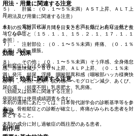
用法・用量に関連する注意
５）． 肝臓：（０．１〜５％未満）ＡＳＴ上昇、ＡＬＴ上
昇。
（用法及び用量に関連する注意）
６）． 電解質代謝：（０．１％未満）低リン血症、低ナト
本剤の投与は、６ヵ月間を目安とし、長期にわたり漫然と投
リウム血症。
与しないこと〔１５．１．１、１５．２．１、１７．１．１
参照〕。
７）． 注射部位：（０．１〜５％未満）疼痛、（０．１％
未満）発赤、腫脹。
効能・効果
８）． その他：（０．１〜５％未満）そう痒感、全身倦怠
骨粗鬆症における疼痛。
感、赤血球減少、ＢＵＮ上昇、ＡＬＰ上昇、（０．１％未
満）発汗、頻尿、浮腫、咽喉部異和感（咽喉部ハッカ様爽快
効能・効果に関連する注意
感等）、発熱、悪寒、脱力感、ヘモグロビン減少、あくび、
尿白濁、（頻度不明）乳房肥大、乳房痛。
（効能又は効果に関連する注意）
発現頻度は使用成績調査を含む。
本剤の適用にあたっては、日本骨代謝学会の診断基準等を参
考に、骨粗鬆症との診断が確立し、疼痛がみられる患者を対
禁忌
象とすること。
本剤の成分に対し過敏症の既往歴のある患者。
副作用