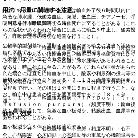
用法・用量に関連する注意
特にＴＲＡＬＩは輸血中あるいは輸血終了後６時間以内に、
急激な肺水腫、低酸素血症、頻脈、低血圧、チアノーゼ、呼
（用法及び用量に関連する注意）
吸困難を伴う呼吸障害で、時に死亡に至ることがある（これ
らの症状があらわれた場合には直ちに輸血を中止し、酸素投
７．１． 輸血用器具
与、呼吸管理等の適切な処置を行うこと）。
生物学的製剤基準・通則４４に規定する輸血に適当と認めら
１１．１．４． 輸血関連循環過負荷（ＴＡＣＯ）（頻度不
れた器具であって、そのまま直ちに使用でき、かつ、１回限
明）：輸血中あるいは輸血後に、輸血に伴う循環負荷により
りの使用で使い捨てるものを用いる。
心不全、チアノーゼ、呼吸困難、肺水腫等があらわれること
があり、時に死亡に至ることがある（これらの症状があらわ
７．２． 輸血速度
れた場合には直ちに輸血を中止し、酸素や利尿剤の投与等の
適切な処置を行うこと）〔８．７、１３．過量投与の項参
成人の場合は、通常、最初の１０〜１５分間は１分間に１ｍ
照〕。
Ｌ程度で行い、その後は１分間に５ｍＬ程度で行うこと。な
お、輸血中は患者の様子を適宜観察すること〔８．４参
１１．１．５． 輸血後紫斑病（ＰＴＰ：ｐｏｓｔ ｔｒａ
照〕。
ｎｓｆｕｓｉｏｎ ｐｕｒｐｕｒａ）（頻度不明）：輸血後
約１週間経過して、急激な血小板減少、粘膜出血、血尿等が
効能・効果
あらわれることがある。
血小板減少症を伴う疾患に適応する。
１１．１．６． 心機能障害・不整脈（頻度不明）：心不
全、心筋障害、心房細動・心室細動等の重篤な心機能障害や