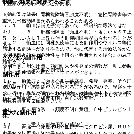
効能・効果に関連する注意
不整脈があらわれることがある。
（効能又は効果に関連する注意）
１１．１．７． 腎機能障害（頻度不明）：急性腎障害等の
重篤な腎機能障害があらわれることがある。
５．１． 輸血は補充療法であって、根治的な療法ではな
い。
１１．１．８． 肝機能障害（頻度不明）：著しいＡＳＴ上
昇、著しいＡＬＴ上昇を伴う肝機能障害があらわれることが
５．２． 輸血には同種免疫等による副作用やウイルス等に
ある。
感染する危険性があり得るので、他に代替する治療法等がな
薬剤情報
く、その有効性が危険性を上回ると判断される場合にのみ実
その他の副作用
施すること。
薬剤写真、用法用量、効能効果や後発品の情報が一度に参照
１１．２． その他の副作用
でき、関連情報へ簡単にアクセスができます。
副作用
１）． 過敏症：（頻度不明）蕁麻疹、発疹、発赤、そう痒
一般名、製品名どちらでも検索可能！
次の副作用・感染症があらわれることがあるので、観察を十
感。
分に行い、異常が認められた場合には輸血を中止するなど適
※ ご使用いただく際に、必ず最新の添付文書および安全性
２）． 血液：（頻度不明）白血球数変動。
切な処置を行うこと。
情報も併せてご確認下さい。
３）． 肝・胆道系：（頻度不明）黄疸、血中ビリルビン上
重大な副作用
昇。
１１．１． 重大な副作用及び感染症
４）． 腎臓：（頻度不明）血尿、ヘモグロビン尿、ＢＵＮ
上昇・クレアチニン上昇。
※本製品は疾病の診断・治療・予防を目的としたプログラム