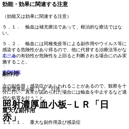
効能・効果に関連する注意
（効能又は効果に関連する注意）
５．１． 輸血は補充療法であって、根治的な療法ではな
い。
５．２． 輸血には同種免疫等による副作用やウイルス等に
感染する危険性があり得るので、他に代替する治療法等がな
ホーム
く、その有効性が危険性を上回ると判断される場合にのみ実
施すること。
薬剤情報
副作用
次の副作用・感染症があらわれることがあるので、観察を十
照射濃厚血小板−ＬＲ「日赤」
分に行い、異常が認められた場合には輸血を中止するなど適
切な処置を行うこと。
照射濃厚血小板−ＬＲ「日
重大な副作用
赤」
１１．１． 重大な副作用及び感染症