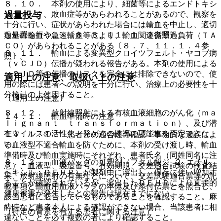
８．１０． 本剤の使用により、細菌等によるエンドトキシ
ンショック、敗血症等があらわれることがあるので、観察を
過量投与
十分に行い、症状があらわれた場合には輸血を中止し、適切
な処置を行うこと〔８．８、１１．１．２参照〕。
過量の輸血や急速輸血等により、輸血関連循環過負荷（ＴＡ
ＣＯ）があらわれることがある〔８．７、１１．１．４参
８．１１． 輸血による変異型クロイツフェルト・ヤコブ病
照〕。
（ｖＣＪＤ）伝播が疑われる報告がある。本剤の使用による
ｖＣＪＤ等の伝播のリスクを完全には排除できないので、使
適用上の注意、取扱い上の注意
用の際には患者への説明を十分に行い、治療上の必要性を十
分検討の上使用すること。
（適用上の注意）
８．１２． 放射線照射による有核血液細胞のがん化（ｍａ
１４．１． 輸血準備時の注意
ｌｉｇｎａｎｔ ｔｒａｎｓｆｏｒｍａｔｉｏｎ）、及び潜
在ウイルスの活性化・発がんの誘導の可能性を否定できな
１４．１．１． 患者との適合性の確認：事務的な過誤によ
い。
る血液型不適合輸血を防ぐために、本剤の受け渡し時、輸血
準備時及び輸血実施時にそれぞれ、患者氏名（同姓同名に注
８．１３． 血液バッグの可塑剤（フタル酸ジ−２−エチル
意）、血液型、製造番号、有効期限、交差適合試験の検査結
ヘキシル：ＤＥＨＰ）が製剤中に溶出し、保存に伴い増加す
果、放射線照射の有無などについて、交差試験適合票等の記
ることが確認されているが、溶出したＤＥＨＰにより直接的
載事項と輸血用血液バッグの本体及び添付伝票とを照合し、
健康被害が発生したとの報告は現在までにない。
該当患者に適合しているものであることを確認すること。麻
酔時など患者本人による確認ができない場合、当該患者に相
（特定の背景を有する患者に関する注意）
違ないことを必ず複数の者により確認すること。