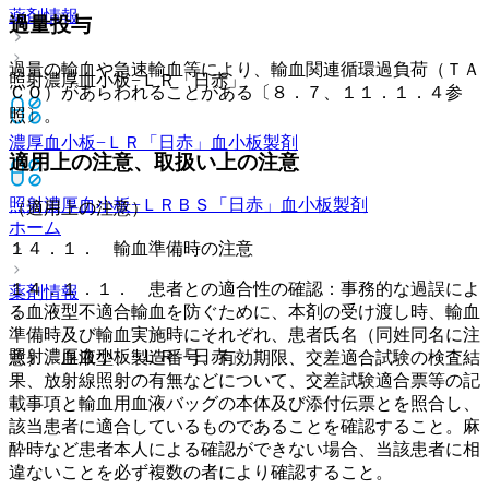
薬剤情報
過量投与
過量の輸血や急速輸血等により、輸血関連循環過負荷（ＴＡ
照射濃厚血小板−ＬＲ「日赤」
ＣＯ）があらわれることがある〔８．７、１１．１．４参
照〕。
濃厚血小板−ＬＲ「日赤」
血小板製剤
適用上の注意、取扱い上の注意
照射濃厚血小板−ＬＲＢＳ「日赤」
血小板製剤
（適用上の注意）
ホーム
１４．１． 輸血準備時の注意
１４．１．１． 患者との適合性の確認：事務的な過誤によ
薬剤情報
る血液型不適合輸血を防ぐために、本剤の受け渡し時、輸血
準備時及び輸血実施時にそれぞれ、患者氏名（同姓同名に注
照射濃厚血小板−ＬＲ「日赤」
意）、血液型、製造番号、有効期限、交差適合試験の検査結
果、放射線照射の有無などについて、交差試験適合票等の記
載事項と輸血用血液バッグの本体及び添付伝票とを照合し、
該当患者に適合しているものであることを確認すること。麻
酔時など患者本人による確認ができない場合、当該患者に相
違ないことを必ず複数の者により確認すること。