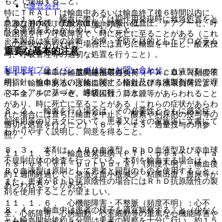
もとで使用すること。
運営会社
特にＴＲＡＬＩは輸血中あるいは輸血終了後６時間以内に、
１．１．２． 輸血に際しては副作用発現時に救急処置をと
急激な肺水腫、低酸素血症、頻脈、低血圧、チアノーゼ、呼
© 2021 HOKUTO Inc. All rights reserved.
れる準備をあらかじめしておくこと。
吸困難を伴う呼吸障害で、時に死亡に至ることがある（これ
※本製品は疾病の診断・治療・予防を目的としたプログラム
らの症状があらわれた場合には直ちに輸血を中止し、酸素投
重要な基本的注意
ではありません。
与、呼吸管理等の適切な処置を行うこと）。
利用規約
プライバシーポリシー
お問い合わせ
８．１． 輸血は、放射線照射ガイドライン、血液製剤の使
１１．１．４． 輸血関連循環過負荷（ＴＡＣＯ）（頻度不
用指針、輸血療法の実施に関する指針及び血液製剤保管管理
明）：輸血中あるいは輸血後に、輸血に伴う循環負荷により
マニュアルに基づき、適切に行うこと。
心不全、チアノーゼ、呼吸困難、肺水腫等があらわれること
があり、時に死亡に至ることがある（これらの症状があらわ
８．２． 輸血を行う場合は、その必要性とともに感染症・
れた場合には直ちに輸血を中止し、酸素や利尿剤の投与等の
副作用等のリスクについて、患者又はその家族等に文書にて
適切な処置を行うこと）〔８．７、１３．過量投与の項参
わかりやすく説明し、同意を得ること。
照〕。
８．３． 本剤は、ＡＢＯ血液型、ＲｈＤ血液型及び赤血球
１１．１．５． 輸血後紫斑病（ＰＴＰ：ｐｏｓｔ ｔｒａ
不規則抗体の検査を行っている。本剤を輸血する場合は、Ａ
ｎｓｆｕｓｉｏｎ ｐｕｒｐｕｒａ）（頻度不明）：輸血後
ＢＯ血液型は原則として患者と同型のものを使用すること。
約１週間経過して、急激な血小板減少、粘膜出血、血尿等が
また、患者がＲｈＤ抗原陰性の場合にはＲｈＤ抗原陰性の製
あらわれることがある。
剤を使用することが望ましい。
１１．１．６． 心機能障害・不整脈（頻度不明）：心不
８．４． 輸血中は患者の様子を適宜観察すること（少なく
全、心筋障害、心房細動・心室細動等の重篤な心機能障害や
とも輸血開始後約５分間は患者の観察を十分に行い、約１５