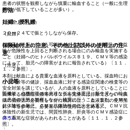
患者の状態を観察しながら慎重に輸血すること（一般に生理
機能が低下していることが多い）。
貯法
妊婦・授乳婦
（保管上の注意）
２０〜２４℃で振とうしながら保存。
（妊婦）
妊婦又は妊娠している可能性のある女性には、治療上の有益
保険給付上の注意、その他上記以外の使用上の注
性が危険性を上回ると判断される場合にのみ輸血を実施する
意
こと（妊婦へのヒトパルボウイルスＢ１９、ＣＭＶ等の感染
によって、胎児への障害がまれに報告されている）〔１１．
（注意）
１．２参照〕。
本剤は献血による貴重な血液を原料としている。採血時にお
小児等
ける問診等の健診、採血血液に対する感染症関連の検査等の
安全対策を講じているが、人の血液を原料としていることに
腎機能、心機能等の未発達な低出生体重児、新生児への輸血
由来する感染症伝播等のリスクを完全には排除できない（疾
は患者の状態を観察しながら慎重に行うこと。また、ＣＭＶ
病の治療上の必要性を十分に検討の上、「血液製剤の使用指
抗体陰性の胎児、ＣＭＶ抗体陰性の低出生体重児、ＣＭＶ抗
針」等を参考に、必要最小限の使用にとどめる）。
体陰性の新生児では、間質性肺炎、肝炎等のＣＭＶ感染症に
ホーム
伴う重篤な症状があらわれることがある〔１１．１．２参
照〕。