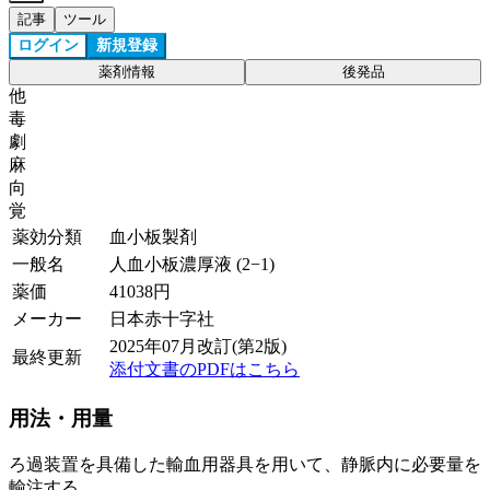
記事
ツール
ログイン
新規登録
薬剤情報
後発品
他
毒
劇
麻
向
覚
薬効分類
血小板製剤
一般名
人血小板濃厚液 (2−1)
薬価
41038
円
メーカー
日本赤十字社
2025年07月改訂(第2版)
最終更新
添付文書のPDFはこちら
用法・用量
ろ過装置を具備した輸血用器具を用いて、静脈内に必要量を
輸注する。