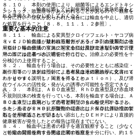
８．１０． 本剤の使用により、細菌等によるエンドトキシ
１．１．２． 輸血に際しては副作用発現時に救急処置をと
ンショック、敗血症等があらわれることがあるので、観察を
れる準備をあらかじめしておくこと。
十分に行い、症状があらわれた場合には輸血を中止し、適切
な処置を行うこと〔８．８、１１．１．２参照〕。
重要な基本的注意
８．１１． 輸血による変異型クロイツフェルト・ヤコブ病
８．１． 輸血は、放射線照射ガイドライン、血液製剤の使
（ｖＣＪＤ）伝播が疑われる報告がある。本剤の使用による
用指針、輸血療法の実施に関する指針及び血液製剤保管管理
ｖＣＪＤ等の伝播のリスクを完全には排除できないので、使
マニュアルに基づき、適切に行うこと。
用の際には患者への説明を十分に行い、治療上の必要性を十
分検討の上使用すること。
８．２． 輸血を行う場合は、その必要性とともに感染症・
副作用等のリスクについて、患者又はその家族等に文書にて
８．１２． 放射線照射による有核血液細胞のがん化（ｍａ
わかりやすく説明し、同意を得ること。
ｌｉｇｎａｎｔ ｔｒａｎｓｆｏｒｍａｔｉｏｎ）、及び潜
在ウイルスの活性化・発がんの誘導の可能性を否定できな
８．３． 本剤は、ＡＢＯ血液型、ＲｈＤ血液型及び赤血球
い。
不規則抗体の検査を行っている。本剤を輸血する場合は、Ａ
ＢＯ血液型は原則として患者と同型のものを使用すること。
８．１３． 血液バッグの可塑剤（フタル酸ジ−２−エチル
また、患者がＲｈＤ抗原陰性の場合にはＲｈＤ抗原陰性の製
ヘキシル：ＤＥＨＰ）が製剤中に溶出し、保存に伴い増加す
剤を使用することが望ましい。
ることが確認されているが、溶出したＤＥＨＰにより直接的
健康被害が発生したとの報告は現在までにない。
８．４． 輸血中は患者の様子を適宜観察すること（少なく
とも輸血開始後約５分間は患者の観察を十分に行い、約１５
（特定の背景を有する患者に関する注意）