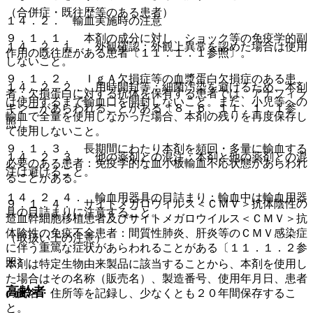
（合併症・既往歴等のある患者）
１４．２． 輸血実施時の注意
９．１．１． 本剤の成分に対し、ショック等の免疫学的副
１４．２．１． 外観確認：外観上異常を認めた場合は使用
作用の既往歴がある患者〔１１．１．１参照〕。
しないこと。
９．１．２． ＩｇＡ欠損症等の血漿蛋白欠損症のある患
１４．２．２． 用時開封等：細菌汚染を避けるため、本剤
者：欠損蛋白に対する抗体を保有する患者では、アナフィラ
は使用するまで輸血口を開封しないこと。また、小児等への
キシーがあらわれることがある〔８．６、１１．１．１参
輸血で全量を使用しなかった場合、本剤の残りを再度保存し
照〕。
て使用しないこと。
９．１．３． 長期間にわたり本剤を頻回・多量に輸血する
１４．２．３． 他の薬剤との混注：本剤と他の薬剤との混
必要のある患者：免疫学的な血小板輸血不応状態があらわれ
注は避けること。
ることがある。
１４．２．４． 輸血用器具の目詰まり：輸血中は輸血用器
９．１．４． サイトメガロウイルス＜ＣＭＶ＞抗体陰性の
具の目詰まりに注意すること。
造血幹細胞移植患者及びサイトメガロウイルス＜ＣＭＶ＞抗
体陰性の免疫不全患者：間質性肺炎、肝炎等のＣＭＶ感染症
（取扱い上の注意）
に伴う重篤な症状があらわれることがある〔１１．１．２参
照〕。
本剤は特定生物由来製品に該当することから、本剤を使用し
た場合はその名称（販売名）、製造番号、使用年月日、患者
高齢者
の氏名・住所等を記録し、少なくとも２０年間保存するこ
と。