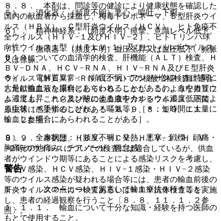
８．８． 本剤は、問診等の健診により健康状態を確認した
５）． 消化器：（頻度不明）悪心、嘔吐、下痢。
国内の献血者から採血し、梅毒トレポネーマ、Ｂ型肝炎ウイ
ルス（ＨＢＶ）、Ｃ型肝炎ウイルス（ＨＣＶ）、ヒト免疫不
６）． 精神神経系：（頻度不明）痙攣、意識レベル低下。
全ウイルス（ＨＩＶ−１及びＨＩＶ−２）、ヒトＴリンパ球
向性ウイルス１型（ＨＴＬＶ−１）及びヒトパルボウイルス
７）． 循環器：（頻度不明）血圧上昇又は血圧低下、頻脈
Ｂ１９についての血清学的検査、肝機能（ＡＬＴ）検査、Ｈ
又は徐脈。
ＢＶ−ＤＮＡ、ＨＣＶ−ＲＮＡ、ＨＩＶ−ＲＮＡ及びＥ型肝炎
８）． 電解質異常：（頻度不明）アシドーシス［短時間に
ウイルス（ＨＥＶ）−ＲＮＡについての核酸増幅検査に適合
大量に輸血した場合にあらわれることがある］、血中カリウ
した献血血液を原料としている。しかし、このような措置に
ム濃度上昇、＊クエン酸による血中カルシウム濃度低下によ
よっても、これら及びその他血液を介するウイルス、細菌、
る症状（＊手指のしびれ、＊嘔気等）［＊：短時間に大量に
原虫等に感染することがある〔８．９、８．１０、１１．
輸血した場合にあらわれることがある］。
１．２参照〕。
９）． 全身状態：（頻度不明）発熱、悪寒、戦慄、頭痛・
８．９． 本剤は、ＨＢＶ、ＨＣＶ、ＨＩＶ−１・ＨＩＶ
胸痛その他痛み、チアノーゼ、倦怠感。
−２等のウイルスについての検査には適合しているが、供血
者がウインドウ期等にあることによる感染リスクを考慮し、
警告
ＨＢＶ感染、ＨＣＶ感染、ＨＩＶ−１感染・ＨＩＶ−２感染
等のウイルス感染が疑われる場合等には、患者の輸血前後の
１．１． 次の点について留意して輸血療法を行うこと。
肝炎ウイルスマーカー検査あるいはＨＩＶ抗体検査等を実施
し、患者の経過観察を行うこと〔８．８、１１．１．２参
１．１．１． 輸血について十分な知識・経験を持つ医師の
照〕。
もとで使用すること。