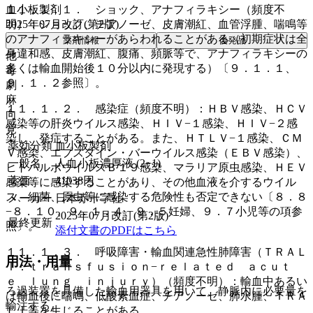
血小板製剤
１１．１．１． ショック、アナフィラキシー（頻度不
2025年07月改訂(第2版)
明）：ショック、チアノーゼ、皮膚潮紅、血管浮腫、喘鳴等
のアナフィラキシーがあらわれることがある（初期症状は全
薬剤情報
後発品
身違和感、皮膚潮紅、腹痛、頻脈等で、アナフィラキシーの
他
多くは輸血開始後１０分以内に発現する）〔９．１．１、
毒
９．１．２参照〕。
劇
麻
１１．１．２． 感染症（頻度不明）：ＨＢＶ感染、ＨＣＶ
向
感染等の肝炎ウイルス感染、ＨＩＶ−１感染、ＨＩＶ−２感
覚
染し、発症することがある。また、ＨＴＬＶ−１感染、ＣＭ
薬効分類
血小板製剤
Ｖ感染、エプスタイン・バーウイルス感染（ＥＢＶ感染）、
一般名
人血小板濃厚液 (2−1)
ヒトパルボウイルスＢ１９感染、マラリア原虫感染、ＨＥＶ
薬価
41038
円
感染等に感染することがあり、その他血液を介するウイル
ス、細菌、原虫等に感染する危険性も否定できない〔８．８
メーカー
日本赤十字社
−８．１０、９．１．４、９．５妊婦、９．７小児等の項参
2025年07月改訂(第2版)
最終更新
照〕。
添付文書のPDFはこちら
１１．１．３． 呼吸障害・輸血関連急性肺障害（ＴＲＡＬ
用法・用量
Ｉ：ｔｒａｎｓｆｕｓｉｏｎ−ｒｅｌａｔｅｄ ａｃｕｔ
ｅ ｌｕｎｇ ｉｎｊｕｒｙ）（頻度不明）：輸血中あるい
ろ過装置を具備した輸血用器具を用いて、静脈内に必要量を
は輸血後に喘鳴、低酸素血症、チアノーゼ、肺水腫、ＴＲＡ
輸注する。
ＬＩ等を生じることがある。