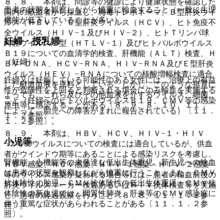
８．８． 本剤は、問診等の健診により健康状態を確認した
患者の状態を観察しながら慎重に輸血すること（一般に生理
国内の献血者から採血し、梅毒トレポネーマ、Ｂ型肝炎ウイ
機能が低下していることが多い）。
ルス（ＨＢＶ）、Ｃ型肝炎ウイルス（ＨＣＶ）、ヒト免疫不
全ウイルス（ＨＩＶ−１及びＨＩＶ−２）、ヒトＴリンパ球
妊婦・授乳婦
向性ウイルス１型（ＨＴＬＶ−１）及びヒトパルボウイルス
Ｂ１９についての血清学的検査、肝機能（ＡＬＴ）検査、Ｈ
（妊婦）
ＢＶ−ＤＮＡ、ＨＣＶ−ＲＮＡ、ＨＩＶ−ＲＮＡ及びＥ型肝炎
ウイルス（ＨＥＶ）−ＲＮＡについての核酸増幅検査に適合
妊婦又は妊娠している可能性のある女性には、治療上の有益
した献血血液を原料としている。しかし、このような措置に
性が危険性を上回ると判断される場合にのみ輸血を実施する
よっても、これら及びその他血液を介するウイルス、細菌、
こと（妊婦へのヒトパルボウイルスＢ１９、ＣＭＶ等の感染
原虫等に感染することがある〔８．９、８．１０、１１．
によって、胎児への障害がまれに報告されている）〔１１．
１．２参照〕。
１．２参照〕。
８．９． 本剤は、ＨＢＶ、ＨＣＶ、ＨＩＶ−１・ＨＩＶ
小児等
−２等のウイルスについての検査には適合しているが、供血
者がウインドウ期等にあることによる感染リスクを考慮し、
腎機能、心機能等の未発達な低出生体重児、新生児への輸血
ＨＢＶ感染、ＨＣＶ感染、ＨＩＶ−１感染・ＨＩＶ−２感染
は患者の状態を観察しながら慎重に行うこと。また、ＣＭＶ
等のウイルス感染が疑われる場合等には、患者の輸血前後の
抗体陰性の胎児、ＣＭＶ抗体陰性の低出生体重児、ＣＭＶ抗
肝炎ウイルスマーカー検査あるいはＨＩＶ抗体検査等を実施
体陰性の新生児では、間質性肺炎、肝炎等のＣＭＶ感染症に
し、患者の経過観察を行うこと〔８．８、１１．１．２参
伴う重篤な症状があらわれることがある〔１１．１．２参
照〕。
照〕。