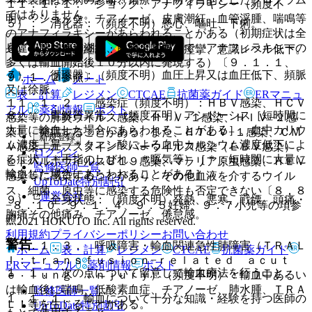
１１．１．１． ショック、アナフィラキシー（頻度不
ではありません。
明）：ショック、チアノーゼ、皮膚潮紅、血管浮腫、喘鳴等
５）． 消化器：（頻度不明）悪心、嘔吐、下痢。
のアナフィラキシーがあらわれることがある（初期症状は全
身違和感、皮膚潮紅、腹痛、頻脈等で、アナフィラキシーの
６）． 精神神経系：（頻度不明）痙攣、意識レベル低下。
多くは輸血開始後１０分以内に発現する）〔９．１．１、
７）． 循環器：（頻度不明）血圧上昇又は血圧低下、頻脈
９．１．２参照〕。
ホーム
ノート
又は徐脈。
表・計算
レジメン
CTCAE
抗菌薬ガイド
ERマニュ
１１．１．２． 感染症（頻度不明）：ＨＢＶ感染、ＨＣＶ
アル
薬剤情報
ポスト
８）． 電解質異常：（頻度不明）アシドーシス［短時間に
感染等の肝炎ウイルス感染、ＨＩＶ−１感染、ＨＩＶ−２感
大量に輸血した場合にあらわれることがある］、血中カリウ
染し、発症することがある。また、ＨＴＬＶ−１感染、ＣＭ
新規登録
ム濃度上昇、＊クエン酸による血中カルシウム濃度低下によ
Ｖ感染、エプスタイン・バーウイルス感染（ＥＢＶ感染）、
ログイン
る症状（＊手指のしびれ、＊嘔気等）［＊：短時間に大量に
ヒトパルボウイルスＢ１９感染、マラリア原虫感染、ＨＥＶ
監修医師一覧
輸血した場合にあらわれることがある］。
感染等に感染することがあり、その他血液を介するウイル
UpToDate特別割引
ス、細菌、原虫等に感染する危険性も否定できない〔８．８
運営会社
９）． 全身状態：（頻度不明）発熱、悪寒、戦慄、頭痛・
−８．１０、９．１．４、９．５妊婦、９．７小児等の項参
胸痛その他痛み、チアノーゼ、倦怠感。
照〕。
© 2021 HOKUTO Inc. All rights reserved.
利用規約
プライバシーポリシー
お問い合わせ
警告
１１．１．３． 呼吸障害・輸血関連急性肺障害（ＴＲＡＬ
ホーム
表・計算
レジメン
CTCAE
抗菌薬ガイド
Ｉ：ｔｒａｎｓｆｕｓｉｏｎ−ｒｅｌａｔｅｄ ａｃｕｔ
ERマニュアル
薬剤情報
ポスト
１．１． 次の点について留意して輸血療法を行うこと。
ｅ ｌｕｎｇ ｉｎｊｕｒｙ）（頻度不明）：輸血中あるい
は輸血後に喘鳴、低酸素血症、チアノーゼ、肺水腫、ＴＲＡ
監修医師一覧
１．１．１． 輸血について十分な知識・経験を持つ医師の
ＬＩ等を生じることがある。
UpToDate特別割引