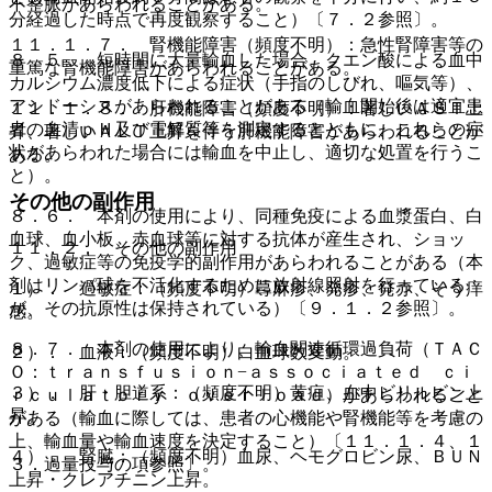
不整脈があらわれることがある。
分経過した時点で再度観察すること）〔７．２参照〕。
１１．１．７． 腎機能障害（頻度不明）：急性腎障害等の
８．５． 短時間に大量輸血した場合、クエン酸による血中
重篤な腎機能障害があらわれることがある。
カルシウム濃度低下による症状（手指のしびれ、嘔気等）、
アシドーシスがあらわれることがある（輸血開始後は適宜患
１１．１．８． 肝機能障害（頻度不明）：著しいＡＳＴ上
者の血清ｐＨ及び電解質等を測定するとともに、これらの症
昇、著しいＡＬＴ上昇を伴う肝機能障害があらわれることが
状があらわれた場合には輸血を中止し、適切な処置を行うこ
ある。
と）。
その他の副作用
８．６． 本剤の使用により、同種免疫による血漿蛋白、白
血球、血小板、赤血球等に対する抗体が産生され、ショッ
１１．２． その他の副作用
ク、過敏症等の免疫学的副作用があらわれることがある（本
剤はリンパ球を不活化するために放射線照射を行っている
１）． 過敏症：（頻度不明）蕁麻疹、発疹、発赤、そう痒
が、その抗原性は保持されている）〔９．１．２参照〕。
感。
８．７． 本剤の使用により、輸血関連循環過負荷（ＴＡＣ
２）． 血液：（頻度不明）白血球数変動。
Ｏ：ｔｒａｎｓｆｕｓｉｏｎ−ａｓｓｏｃｉａｔｅｄ ｃｉ
３）． 肝・胆道系：（頻度不明）黄疸、血中ビリルビン上
ｒｃｕｌａｔｏｒｙ ｏｖｅｒｌｏａｄ）があらわれること
昇。
がある（輸血に際しては、患者の心機能や腎機能等を考慮の
上、輸血量や輸血速度を決定すること）〔１１．１．４、１
４）． 腎臓：（頻度不明）血尿、ヘモグロビン尿、ＢＵＮ
３．過量投与の項参照〕。
上昇・クレアチニン上昇。