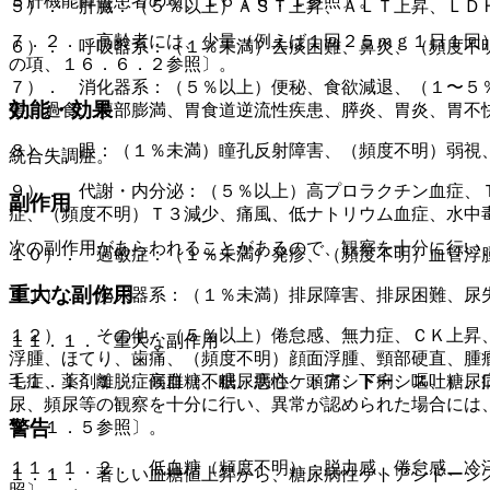
３肝機能障害患者の項、１６．６．１参照〕。
５）． 肝臓：（５％以上）ＡＳＴ上昇、ＡＬＴ上昇、ＬＤ
７．２． 高齢者には、少量（例えば１回２５ｍｇ１日１回
６）． 呼吸器系：（１％未満）去痰困難、鼻炎、（頻度不
の項、１６．６．２参照〕。
７）． 消化器系：（５％以上）便秘、食欲減退、（１〜５
効能・効果
害、過食、腹部膨満、胃食道逆流性疾患、膵炎、胃炎、胃不
８）． 眼：（１％未満）瞳孔反射障害、（頻度不明）弱視
統合失調症。
９）． 代謝・内分泌：（５％以上）高プロラクチン血症、
副作用
症、（頻度不明）Ｔ３減少、痛風、低ナトリウム血症、水中
次の副作用があらわれることがあるので、観察を十分に行い
１０）． 過敏症：（１％未満）発疹、（頻度不明）血管浮
重大な副作用
１１）． 泌尿器系：（１％未満）排尿障害、排尿困難、尿
１２）． その他：（５％以上）倦怠感、無力症、ＣＫ上昇
１１．１． 重大な副作用
浮腫、ほてり、歯痛、（頻度不明）顔面浮腫、頸部硬直、腫
１１．１．１． 高血糖、糖尿病性ケトアシドーシス、糖尿
毛症、薬剤離脱症候群（不眠、悪心、頭痛、下痢、嘔吐）、
尿、頻尿等の観察を十分に行い、異常が認められた場合には
警告
９．１．５参照〕。
１１．１．２． 低血糖（頻度不明）：脱力感、倦怠感、冷
１．１． 著しい血糖値上昇から、糖尿病性ケトアシドーシ