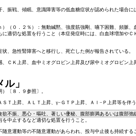
汗、振戦、傾眠、意識障害等の低血糖症状が認められた場合に
ｎ）（０．２％）：無動緘黙、強度筋強剛、嚥下困難、頻脈、
もに適切な処置を行うこと（本症発症時には、白血球増加やＣ
症状、急性腎障害へと移行し、死亡した例が報告されている。
感、ＣＫ上昇、血中ミオグロビン上昇及び尿中ミオグロビン上
メル」
明）〔８．９参照〕。
ＳＴ上昇、ＡＬＴ上昇、γ−ＧＴＰ上昇、Ａｌ−Ｐ上昇等を伴
食欲不振、悪心・嘔吐、著しい便秘、腹部膨満あるいは腹部弛
与を中止するなど適切な処置を行うこと。
不随意運動等の不随意運動があらわれ、投与中止後も持続する