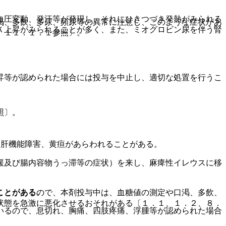
血圧変動、発汗等が発現し、それにひきつづき発熱がみられる
渇、多飲、多尿、頻尿等の異常に注意し、このような症状があ
Ｋ上昇がみられることが多く、また、ミオグロビン尿を伴う腎
、１１．１．１参照〕。
昇等が認められた場合には投与を中止し、適切な処置を行うこ
照〕。
う肝機能障害、黄疸があらわれることがある。
緩及び腸内容物うっ滞等の症状）を来し、麻痺性イレウスに移
ことがある。
ことがあるので、本剤投与中は、血糖値の測定や口渇、多飲、
状態を急激に悪化させるおそれがある〔１．１、１．２、８．
いるので、息切れ、胸痛、四肢疼痛、浮腫等が認められた場合