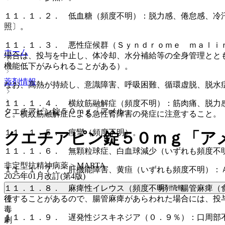
１１．１．２． 低血糖（頻度不明）：脱力感、倦怠感、冷
照〕。
１１．１．３． 悪性症候群（Ｓｙｎｄｒｏｍｅ ｍａｌｉ
ホーム
場合は、投与を中止し、体冷却、水分補給等の全身管理とと
機能低下がみられることがある）。
薬剤情報
なお、高熱が持続し、意識障害、呼吸困難、循環虚脱、脱水
１１．１．４． 横紋筋融解症（頻度不明）：筋肉痛、脱力
クエチアピン錠５０ｍｇ「アメル」
と。横紋筋融解症による急性腎障害の発症に注意すること。
１１．１．５． 痙攣（頻度不明）。
クエチアピン錠５０ｍｇ「ア
１１．１．６． 無顆粒球症、白血球減少（いずれも頻度不
非定型抗精神病薬 > MARTA
１１．１．７． 肝機能障害、黄疸（いずれも頻度不明）：Ａ
2025年01月改訂(第4版)
薬剤情報
１１．１．８． 麻痺性イレウス（頻度不明）：腸管麻痺（
後
行することがあるので、腸管麻痺があらわれた場合には、投
毒
１１．１．９． 遅発性ジスキネジア（０．９％）：口周部
劇