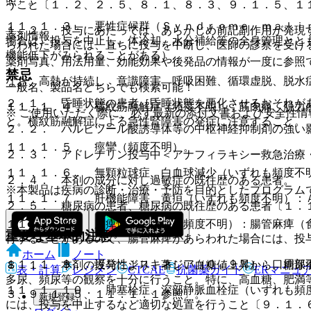
照〕。
うこと〔１．２、２．５、８．１、８．３、９．１．５、１
１１．１．３． 悪性症候群（Ｓｙｎｄｒｏｍｅ ｍａｌｉ
１．２． 投与にあたっては、あらかじめ前記副作用が発現
薬剤情報
場合は、投与を中止し、体冷却、水分補給等の全身管理とと
らわれた場合には、直ちに投与を中断し、医師の診察を受け
機能低下がみられることがある）。
薬剤写真、用法用量、効能効果や後発品の情報が一度に参照
禁忌
なお、高熱が持続し、意識障害、呼吸困難、循環虚脱、脱水
一般名、製品名どちらでも検索可能！
２．１． 昏睡状態の患者［昏睡状態を悪化させるおそれが
１１．１．４． 横紋筋融解症（頻度不明）：筋肉痛、脱力
※ ご使用いただく際に、必ず最新の添付文書および安全性情
と。横紋筋融解症による急性腎障害の発症に注意すること。
２．２． バルビツール酸誘導体等の中枢神経抑制剤の強い
１１．１．５． 痙攣（頻度不明）。
２．３． アドレナリン投与中＜アナフィラキシー救急治療
１１．１．６． 無顆粒球症、白血球減少（いずれも頻度不
２．４． 本剤の成分に対し過敏症の既往歴のある患者。
※本製品は疾病の診断・治療・予防を目的としたプログラム
１１．１．７． 肝機能障害、黄疸（いずれも頻度不明）：Ａ
２．５． 糖尿病の患者、糖尿病の既往歴のある患者〔１．
１１．１．８． 麻痺性イレウス（頻度不明）：腸管麻痺（
重要な基本的注意
行することがあるので、腸管麻痺があらわれた場合には、投
ホーム
ノート
１１．１．９． 遅発性ジスキネジア（０．９％）：口周部
８．１． 本剤の投与により、著しい血糖値上昇から、糖尿
表・計算
レジメン
CTCAE
抗菌薬ガイド
ERマニュ
多尿、頻尿等の観察を十分に行うこと。特に、高血糖、肥満
１１．１．１０． 肺塞栓症、深部静脈血栓症（いずれも頻
３、９．１．５、１１．１．１参照〕。
新規登録
には、投与を中止するなど適切な処置を行うこと〔９．１．