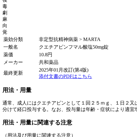
毒
劇
麻
向
覚
薬効分類
非定型抗精神病薬 > MARTA
一般名
クエチアピンフマル酸塩50mg錠
薬価
10.8
円
メーカー
共和薬品
2025年01月改訂(第4版)
最終更新
添付文書のPDFはこちら
用法・用量
通常、成人にはクエチアピンとして１回２５ｍｇ、１日２又
分けて経口投与する。なお、投与量は年齢・症状により適宜
用法・用量に関連する注意
（用法及び用量に関連する注意）