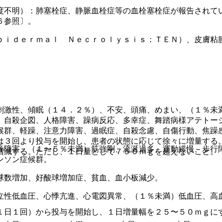
度不明）：肺塞栓症、静脈血栓症等の血栓塞栓症が報告されて
６参照〕。
ｐｉｄｅｒｍａｌ Ｎｅｃｒｏｌｙｓｉｓ：ＴＥＮ）、皮膚粘
刺激性、傾眠（１４．２％）、不安、頭痛、めまい、（１％未
、自殺企図、人格障害、躁病反応、多幸症、舞踏病様アテトー
候群、軽躁、注意力障害、過眠症、自殺念慮、自傷行動、焦躁
は３回より投与を開始し、患者の状態に応じて徐々に増量する
音障害、（１〜５％未満）筋強剛、流涎過多、運動緩慢、歩行
増減する。ただし、１日量として７５０ｍｇを超えないこと。
ンソン症候群。
球数増加、好酸球増加症、貧血、血小板減少。
立性低血圧、心悸亢進、心電図異常、（１％未満）低血圧、高
１日１回）から投与を開始し、１日増量幅を２５〜５０ｍｇに