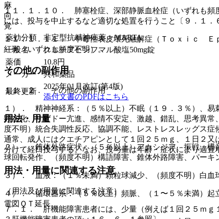
麻
１１．１．１０． 肺塞栓症、深部静脈血栓症（いずれも頻
向
には、投与を中止するなど適切な処置を行うこと〔９．１．
覚
薬効分類
非定型抗精神病薬 > MARTA
１１．１．１１． 中毒性表皮壊死融解症（Ｔｏｘｉｃ Ｅ
紅斑（いずれも頻度不明）。
一般名
クエチアピンフマル酸塩50mg錠
薬価
10.8
円
その他の副作用
メーカー
共和薬品
2025年01月改訂(第4版)
１１．２． その他の副作用
最終更新
添付文書のPDFはこちら
１）． 精神神経系：（５％以上）不眠（１９．３％）、易
用法・用量
顕在化、リビドー亢進、感情不安定、激越、錯乱、思考異常
度不明）統合失調性反応、協調不能、レストレスレッグス症
通常、成人にはクエチアピンとして１回２５ｍｇ、１日２又
２）． 錐体外路症状：（５％以上）アカシジア、振戦、構
分けて経口投与する。なお、投与量は年齢・症状により適宜
球回転発作、（頻度不明）構語障害、錐体外路障害、パーキ
用法・用量に関連する注意
３）． 血液：（１％未満）顆粒球減少、（頻度不明）白血
（用法及び用量に関連する注意）
４）． 循環器系：（５％以上）頻脈、（１〜５％未満）起
電図ＱＴ延長。
７．１． 肝機能障害患者には、少量（例えば１回２５ｍｇ