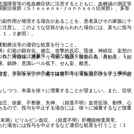
意識障害等の低血糖症状に注意するとともに、血糖値の測定等
膜眼症候群（Ｓｔｅｖｅｎｓ−Ｊｏｈｎｓｏｎ症候群）、多形
の副作用が発現する場合があることを、患者及びその家族に十
に注意し、このような症状があらわれた場合には、直ちに投与
．１．２参照〕。
運動療法等の適切な処置を行うこと。
満）幻覚の顕在化、健忘、攻撃的反応、昏迷、神経症、妄想の
われた場合には減量等、適切な処置を行うこと〔９．１．１、
シス、片頭痛、悪夢、うつ病、独語、衝動行為、自動症、（頻
感、鎮静、意識レベル低下、せん妄、敵意。
ので、本剤投与中の患者には自動車の運転等危険を伴う機械の
障害、ジスキネジア、嚥下障害、（１％未満）ジストニア、眼
らしつつ、本薬を徐々に増量することが望ましい。また、症状
血圧、徐脈、不整脈、失神、（頻度不明）血管拡張、動悸、心
あるので、投与を中止する場合には、徐々に減量するなど慎重
％未満）ビリルビン血症、（頻度不明）肝機能検査異常。
れた場合には投与を中止するなど適切な処置を行うこと〔１