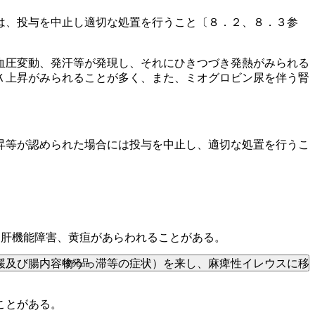
は、投与を中止し適切な処置を行うこと〔８．２、８．３参
血圧変動、発汗等が発現し、それにひきつづき発熱がみられる
Ｋ上昇がみられることが多く、また、ミオグロビン尿を伴う腎
昇等が認められた場合には投与を中止し、適切な処置を行うこ
う肝機能障害、黄疸があらわれることがある。
後発品
緩及び腸内容物うっ滞等の症状）を来し、麻痺性イレウスに移
ことがある。