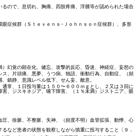
いるので、息切れ、胸痛、四肢疼痛、浮腫等が認められた場合
膜眼症候群（Ｓｔｅｖｅｎｓ−Ｊｏｈｎｓｏｎ症候群）、多形
満）幻覚の顕在化、健忘、攻撃的反応、昏迷、神経症、妄想の
シス、片頭痛、悪夢、うつ病、独語、衝動行為、自動症、（頻
感、鎮静、意識レベル低下、せん妄、敵意。
。通常、１日投与量は１５０〜６００ｍｇとし、２又は３回に
障害、ジスキネジア、嚥下障害、（１％未満）ジストニア、眼
血圧、徐脈、不整脈、失神、（頻度不明）血管拡張、動悸、心
するなど患者の状態を観察しながら慎重に投与すること〔９．