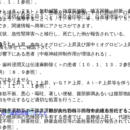
１．１．１参照〕。
ｎ）（０．２％）：無動緘黙、強度筋強剛、嚥下困難、頻脈、
する場合があることを、患者及びその家族に十分に説明し、口
もに適切な処置を行うこと（本症発症時には、白血球増加やＣ
るよう、指導すること〔１．１、８．１、８．３、９．１．５
でき、関連情報へ簡単にアクセスができます。
症状、急性腎障害へと移行し、死亡した例が報告されている。
ある］。
感、ＣＫ上昇、血中ミオグロビン上昇及び尿中ミオグロビン上
報も併せてご確認下さい。
影響下にある患者［中枢神経抑制作用が増強される］。
・歯科浸潤又は伝達麻酔除く＞の患者〔１０．１、１３．２参
明）〔８．９参照〕。
ではありません。
ＳＴ上昇、ＡＬＴ上昇、γ−ＧＴＰ上昇、Ａｌ−Ｐ上昇等を伴
１、１１．１．１参照〕。
食欲不振、悪心・嘔吐、著しい便秘、腹部膨満あるいは腹部弛
与を中止するなど適切な処置を行うこと。
不随意運動等の不随意運動があらわれ、投与中止後も持続する
病性ケトアシドーシス、糖尿病性昏睡等の致命的経過をたどる
アル
薬剤情報
ポスト
等の糖尿病の危険因子を有する患者では、血糖値上昇し、代謝
度不明）：肺塞栓症、静脈血栓症等の血栓塞栓症が報告されて
６参照〕。