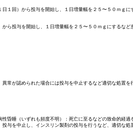
１日１回）から投与を開始し、１日増量幅を２５〜５０ｍｇに
）から投与を開始し、１日増量幅を２５〜５０ｍｇにするなど
、異常が認められた場合には投与を中止するなど適切な処置を
病性昏睡（いずれも頻度不明）：死亡に至るなどの致命的経過
、投与を中止し、インスリン製剤の投与を行うなど、適切な処