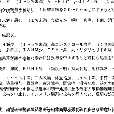
Ｈ上昇、（１〜５％未満）Ａｌ−Ｐ上昇、γ−ＧＴＰ上昇、（１
）から投与を開始し、１日増量幅を２５〜５０ｍｇにするなど
明）咳増加、鼻閉。
％未満）悪心、（１％未満）食欲亢進、嘔吐、腹痛、下痢、消
快感。
、結膜炎。
Ｔ４減少、（１〜５％未満）高コレステロール血症、（１％未
毒、多飲症、ＴＳＨ減少、ＴＳＨ上昇、高トリグリセリド血症
、異常が認められた場合には投与を中止するなど適切な処置を
腫、そう痒、湿疹。
失禁、尿閉、ＢＵＮ上昇、（頻度不明）持続勃起、射精異常、
、（１〜５％未満）口内乾燥、体重増加、（１％未満）多汗、
瘤、過量投与、骨盤痛、歯牙障害、関節症、滑液包炎、筋無力
病性昏睡（いずれも頻度不明）：死亡に至るなどの致命的経過
口渇、回転性めまい、悪寒、靭帯捻挫、意欲低下、末梢性浮腫
、投与を中止し、インスリン製剤の投与を行うなど、適切な処
汗、振戦、傾眠、意識障害等の低血糖症状が認められた場合に
ス、糖尿病性昏睡等の重大な副作用が発現し、死亡に至る場合