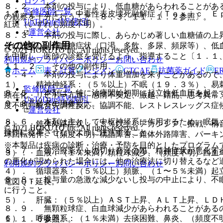
ログイン
８．２． 本剤の投与により、低血糖があらわれることがあ
監修医師一覧
１１．１．１１． 中毒性表皮壊死融解症（Ｔｏｘｉｃ Ｅ
の観察を十分に行うこと〔８．３、１１．１．２参照〕。
UpToDate特別割引
紅斑（いずれも頻度不明）。
運営会社
８．３． 本剤の投与に際し、あらかじめ著しい血糖値の上
その他の副作用
分に説明し、高血糖症状（口渇、多飲、多尿、頻尿等）、低
© 2021 HOKUTO Inc. All rights reserved.
を中断し、医師の診察を受けるよう、指導すること〔１．１
利用規約
プライバシーポリシー
お問い合わせ
１１．２． その他の副作用
ホーム
表・計算
レジメン
CTCAE
抗菌薬ガイド
E
８．４． 本剤の投与により体重増加を来すことがあるので
１）． 精神神経系：（５％以上）不眠（１９．３％）、易
監修医師一覧
８．５． 本剤は、特に治療開始初期に起立性低血圧を起こ
顕在化、リビドー亢進、感情不安定、激越、錯乱、思考異常
UpToDate特別割引
９．８高齢者の項参照〕。
度不明）統合失調性反応、協調不能、レストレスレッグス症
運営会社
８．６． 本剤は主として中枢神経系に作用するため、眠気
２）． 錐体外路症状：（５％以上）アカシジア、振戦、構
© 2021 HOKUTO Inc. All rights reserved.
操作に従事させないように注意すること。
球回転発作、（頻度不明）構語障害、錐体外路障害、パーキ
※本製品は疾病の診断・治療・予防を目的としたプログラム
８．７． 前治療薬からの切り替えの際、精神症状が悪化す
３）． 血液：（１％未満）顆粒球減少、（頻度不明）白血
の悪化が認められた場合には、他の治療法に切り替えるなど
利用規約
プライバシーポリシー
お問い合わせ
４）． 循環器系：（５％以上）頻脈、（１〜５％未満）起
８．８． 投与量の急激な減少ないし投与の中止により、不
電図ＱＴ延長。
に行うこと。
５）． 肝臓：（５％以上）ＡＳＴ上昇、ＡＬＴ上昇、ＬＤ
８．９． 無顆粒球症、白血球減少があらわれることがある
６）． 呼吸器系：（１％未満）去痰困難、鼻炎、（頻度不
１．１．６参照〕。