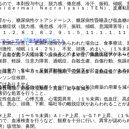
るので、本剤投与中は、脱力感、倦怠感、冷汗、振戦、傾眠、
ｐｉｄｅｒｍａｌ Ｎｅｃｒｏｌｙｓｉｓ：ＴＥＮ）、皮膚粘
昇から、糖尿病性ケトアシドーシス、糖尿病性昏睡及び低血糖
血糖症状（脱力感、倦怠感、冷汗、振戦、傾眠、意識障害等）
、１．２、８．１、８．２、９．１．５、１１．１．１、１１
Rマニュアル
薬剤情報
ポスト
、肥満に注意し、肥満の徴候があらわれた場合は、食事療法、
刺激性、傾眠（１４．２％）、不安、頭痛、めまい、（１％未
すことがあるので、立ちくらみ、めまい等の低血圧症状があら
、自殺企図、人格障害、躁病反応、多幸症、舞踏病様アテトー
候群、軽躁、注意力障害、過眠症、自殺念慮、自傷行動、焦躁
、注意力・集中力・反射運動能力等の低下が起こることがある
音障害、（１〜５％未満）筋強剛、流涎過多、運動緩慢、歩行
ンソン症候群。
ではありません。
る可能性があるので観察を十分行いながら前治療薬の用量を減
球数増加、好酸球増加症、貧血、血小板減少。
適切な処置を行うこと。
立性低血圧、心悸亢進、心電図異常、（１％未満）低血圧、高
眠、悪心、頭痛、下痢、嘔吐等の離脱症状があらわれることが
Ｈ上昇、（１〜５％未満）Ａｌ−Ｐ上昇、γ−ＧＴＰ上昇、（１
ので、血液検査を行うなど、観察を十分に行い、異常が認めら
明）咳増加、鼻閉。