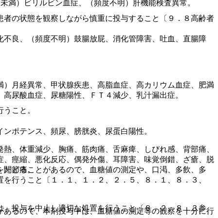
％未満）ビリルビン血症、（頻度不明）肝機能検査異常。
患者の状態を観察しながら慎重に投与すること〔９．８高齢者
化不良、（頻度不明）鼓腸放屁、消化管障害、吐血、直腸障
満）月経異常、甲状腺疾患、高脂血症、高カリウム血症、肥満
、高尿酸血症、尿糖陽性、ＦＴ４減少、乳汁漏出症。
行うこと。
インポテンス、頻尿、膀胱炎、尿蛋白陽性。
発熱、体重減少、胸痛、筋肉痛、舌麻痺、しびれ感、背部痛、
症、痙縮、悪化反応、偶発外傷、耳障害、味覚倒錯、ざ瘡、脱
をたどることがあるので、血糖値の測定や、口渇、多飲、多
、関節痛。
置を行うこと〔１．１、１．２、２．５、８．１、８．３、
は、投与を中止し適切な処置を行うこと〔８．２、８．３参
があるので、本剤投与中は、血糖値の測定等の観察を十分に行