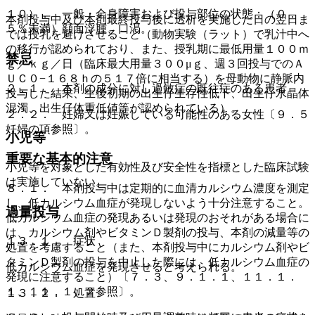
１０）． 一般・全身障害および投与部位の状態：（０．
本剤投与中及び本剤最終投与後に透析を実施した日の翌日ま
５％未満）顔面浮腫、口渇。
では授乳を避けさせること（動物実験（ラット）で乳汁中へ
の移行が認められており、また、授乳期に最低用量１００ｍ
禁忌
ｇ／ｋｇ／日（臨床最大用量３００μｇ、週３回投与でのＡ
ＵＣ０−１６８ｈの５１７倍に相当する）を母動物に静脈内
２．１． 本剤の成分に対し過敏症の既往症のある患者。
投与した結果、生後初期の出生仔生存性低下、出生仔水晶体
混濁、出生仔体重低値等が認められている）。
２．２． 妊婦又は妊娠している可能性のある女性〔９．５
妊婦の項参照〕。
小児等
重要な基本的注意
小児等を対象とした有効性及び安全性を指標とした臨床試験
は実施していない。
８．１． 本剤投与中は定期的に血清カルシウム濃度を測定
し、低カルシウム血症が発現しないよう十分注意すること。
過量投与
低カルシウム血症の発現あるいは発現のおそれがある場合に
は、カルシウム剤やビタミンＤ製剤の投与、本剤の減量等の
１３．１． 症状
処置を考慮すること（また、本剤投与中にカルシウム剤やビ
タミンＤ製剤の投与を中止した際には、低カルシウム血症の
低カルシウム血症を発現させると考えられる。
発現に注意すること）〔７．３、９．１．１、１１．１．
１、１１．１．２参照〕。
１３．２． 処置