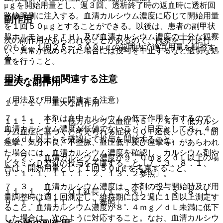
μｇを開始用量とし、週３回、透析終了時の返血時に透析回
路静脈側に注入する。血清カルシウム濃度に応じて開始用量
副作用
を１回５０μｇとすることができる。以後は、患者の副甲状
腺ホルモン（ＰＴＨ）及び血清カルシウム濃度の十分な観察
次の副作用があらわれることがあるので、観察を十分に行
のもと、１回２５〜３００μｇの範囲内で適宜用量を調整す
い、異常が認められた場合には投与を中止するなど適切な処
る。
置を行うこと。
用法・用量に関連する注意
重大な副作用
（用法及び用量に関連する注意）
１１．１． 重大な副作用
７．１． 本剤は血中カルシウムの低下作用を有するので、
１１．１．１． 低カルシウム血症（５．７％）：低カルシ
血清カルシウム濃度が低値でないこと（目安として８．４ｍ
ウム血症に基づくと考えられる症状（ＱＴ延長、しびれ、筋
ｇ／ｄＬ以上）を確認して投与を開始すること。
痙攣、気分不良、不整脈、血圧低下及び痙攣等）があらわれ
た場合には、血清カルシウム濃度を確認し、カルシウム剤や
７．２． 血清カルシウム濃度が９．０ｍｇ／ｄＬ以上の場
ビタミンＤ製剤の投与を考慮すること〔７．３、８．１、
合は、開始用量として１回５０μｇを考慮すること。
９．１．１、１１．１．２、１３．２参照〕。
７．３． 血清カルシウム濃度は、本剤の投与開始時及び用
１１．１．２． ＱＴ延長（１．３％）〔７．３、８．１、
量調整時は週１回測定し、維持期には２週に１回以上測定す
９．１．１、１１．１．１参照〕。
ること。血清カルシウム濃度が８．４ｍｇ／ｄＬ未満に低下
した場合は、次のように対応すること。なお、血清カルシウ