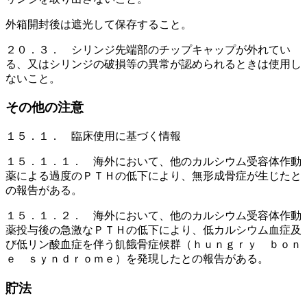
外箱開封後は遮光して保存すること。
２０．３． シリンジ先端部のチップキャップが外れてい
る、又はシリンジの破損等の異常が認められるときは使用し
ないこと。
その他の注意
１５．１． 臨床使用に基づく情報
１５．１．１． 海外において、他のカルシウム受容体作動
薬による過度のＰＴＨの低下により、無形成骨症が生じたと
の報告がある。
１５．１．２． 海外において、他のカルシウム受容体作動
薬投与後の急激なＰＴＨの低下により、低カルシウム血症及
び低リン酸血症を伴う飢餓骨症候群（ｈｕｎｇｒｙ ｂｏｎ
ｅ ｓｙｎｄｒｏｍｅ）を発現したとの報告がある。
貯法