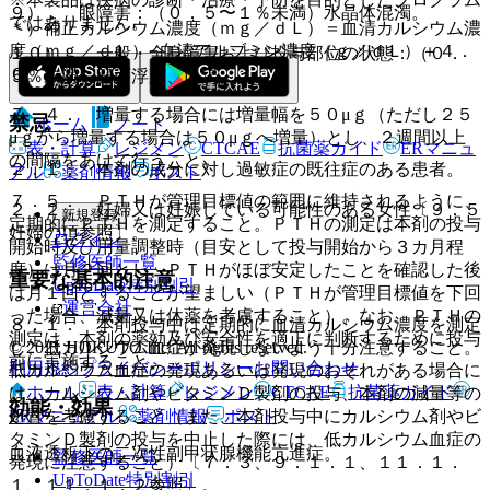
９）． 眼障害：（０．５〜１％未満）水晶体混濁。
ではありません。
＊）補正カルシウム濃度（ｍｇ／ｄＬ）＝血清カルシウム濃
度（ｍｇ／ｄＬ）−血清アルブミン濃度（ｇ／ｄＬ）＋４．
１０）． 一般・全身障害および投与部位の状態：（０．
０。
５％未満）顔面浮腫、口渇。
７．４． 増量する場合には増量幅を５０μｇ（ただし２５
禁忌
ホーム
ノート
μｇから増量する場合は５０μｇへ増量）とし、２週間以上
表・計算
レジメン
CTCAE
抗菌薬ガイド
ERマニュ
の間隔をあけて行うこと。
２．１． 本剤の成分に対し過敏症の既往症のある患者。
アル
薬剤情報
ポスト
７．５． ＰＴＨが管理目標値の範囲に維持されるように、
２．２． 妊婦又は妊娠している可能性のある女性〔９．５
新規登録
定期的にＰＴＨを測定すること。ＰＴＨの測定は本剤の投与
妊婦の項参照〕。
ログイン
開始時及び用量調整時（目安として投与開始から３カ月程
監修医師一覧
度）は月２回とし、ＰＴＨがほぼ安定したことを確認した後
重要な基本的注意
UpToDate特別割引
は月１回とすることが望ましい（ＰＴＨが管理目標値を下回
運営会社
った場合、減量又は休薬を考慮すること）。なお、ＰＴＨの
８．１． 本剤投与中は定期的に血清カルシウム濃度を測定
測定は、本剤の薬効及び安全性を適正に判断するために投与
© 2021 HOKUTO Inc. All rights reserved.
し、低カルシウム血症が発現しないよう十分注意すること。
前に実施すること。
利用規約
プライバシーポリシー
お問い合わせ
低カルシウム血症の発現あるいは発現のおそれがある場合に
ホーム
表・計算
レジメン
CTCAE
抗菌薬ガイド
は、カルシウム剤やビタミンＤ製剤の投与、本剤の減量等の
効能・効果
ERマニュアル
薬剤情報
ポスト
処置を考慮すること（また、本剤投与中にカルシウム剤やビ
タミンＤ製剤の投与を中止した際には、低カルシウム血症の
血液透析下の二次性副甲状腺機能亢進症。
監修医師一覧
発現に注意すること）〔７．３、９．１．１、１１．１．
UpToDate特別割引
１、１１．１．２参照〕。