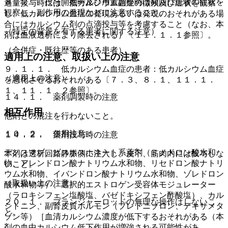
８．２． 投与開始時及び用量調整時は頻回に患者の症状を
過量投与時には、低カルシウム血症の徴候及び症状を観察
観察し、副作用の発現などに注意すること。
し、低カルシウム血症の発現あるいは発現のおそれがある場
合にはカルシウム剤の点滴投与等を考慮すること（なお、本
（特定の背景を有する患者に関する注意）
剤は血液透析により除去される）〔１１．１．１参照〕。
（合併症・既往歴等のある患者）
適用上の注意、取扱い上の注意
９．１．１． 低カルシウム血症の患者：低カルシウム血症
（適用上の注意）
を悪化させるおそれがある〔７．３、８．１、１１．１．
１、１１．１．２参照〕。
１４．１． 薬剤調製時の注意
相互作用
他剤との混注を行わないこと。
１０．２． 併用注意：
１４．２． 薬剤投与時の注意
デノスマブ、ビスホスホネート系薬剤（ミノドロン酸水和
本剤は透析回路静脈側に注入し、皮下、筋肉内には投与しな
物、アレンドロン酸ナトリウム水和物、リセドロン酸ナトリ
いこと。
ウム水和物、イバンドロン酸ナトリウム水和物、ゾレドロン
（取扱い上の注意）
酸水和物等）、選択的エストロゲン受容体モジュレーター
（ラロキシフェン塩酸塩、バゼドキシフェン酢酸塩）、カル
２０．１． プランジャーロッドの無理な操作はしないこ
シトニン、副腎皮質ホルモン（プレドニゾロン、デキサメタ
と。
ゾン等）［血清カルシウム濃度が低下するおそれがある（本
剤の血中カルシウム低下作用が増強される可能性があ