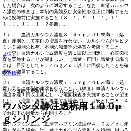
した場合は、次のように対応すること。なお、血清カルシウ
ム濃度の検査は、本剤の薬効及び安全性を適正に判断するた
めに投与前に実施すること〔８．１、９．１．１、１１．
１．１、１１．１．２参照〕。
１）． 血清カルシウム濃度８．４ｍｇ／ｄＬ未満：（処
置）原則として本剤の増量を行わない、カルシウム剤やビタ
ミンＤ製剤の投与、本剤の減量等の処置を考慮すること、
（検査）血清カルシウム濃度を週１回以上測定し、心電図検
ホーム
査を実施することが望ましい、（増量・再開）増量する場合
には、目安として８．４ｍｇ／ｄＬ以上に回復したことを確
認後、増量すること。
薬剤情報
２）． 血清カルシウム濃度７．５ｍｇ／ｄＬ未満：（処
置）直ちに本剤の休薬を行うこと、（検査）血清カルシウム
ウパシタ静注透析用１００μｇシリンジ
濃度を週１回以上測定し、心電図検査を実施することが望ま
しい、（増量・再開）再開する場合には、目安として８．４
ウパシタ静注透析用１００μ
ｍｇ／ｄＬ以上に回復したことを確認後、休薬前の用量か、
それ以下の用量から再開すること。
ｇシリンジ
低アルブミン血症（血清アルブミン濃度が４．０ｇ／ｄＬ未
満）がある場合には、補正カルシウム濃度＊を指標に用いる