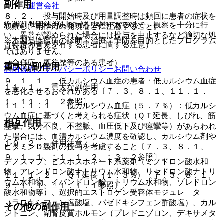
副作用
運営会社
８．２． 投与開始時及び用量調整時は頻回に患者の症状を
© 2021 HOKUTO Inc. All rights reserved.
次の副作用があらわれることがあるので、観察を十分に行
観察し、副作用の発現などに注意すること。
い、異常が認められた場合には投与を中止するなど適切な処
※本製品は疾病の診断・治療・予防を目的としたプログラム
（特定の背景を有する患者に関する注意）
置を行うこと。
ではありません。
（合併症・既往歴等のある患者）
重大な副作用
利用規約
プライバシーポリシー
お問い合わせ
９．１．１． 低カルシウム血症の患者：低カルシウム血症
１１．１． 重大な副作用
を悪化させるおそれがある〔７．３、８．１、１１．１．
１、１１．１．２参照〕。
１１．１．１． 低カルシウム血症（５．７％）：低カルシ
ウム血症に基づくと考えられる症状（ＱＴ延長、しびれ、筋
相互作用
痙攣、気分不良、不整脈、血圧低下及び痙攣等）があらわれ
た場合には、血清カルシウム濃度を確認し、カルシウム剤や
１０．２． 併用注意：
ビタミンＤ製剤の投与を考慮すること〔７．３、８．１、
９．１．１、１１．１．２、１３．２参照〕。
デノスマブ、ビスホスホネート系薬剤（ミノドロン酸水和
物、アレンドロン酸ナトリウム水和物、リセドロン酸ナトリ
１１．１．２． ＱＴ延長（１．３％）〔７．３、８．１、
ウム水和物、イバンドロン酸ナトリウム水和物、ゾレドロン
９．１．１、１１．１．１参照〕。
酸水和物等）、選択的エストロゲン受容体モジュレーター
（ラロキシフェン塩酸塩、バゼドキシフェン酢酸塩）、カル
その他の副作用
シトニン、副腎皮質ホルモン（プレドニゾロン、デキサメタ