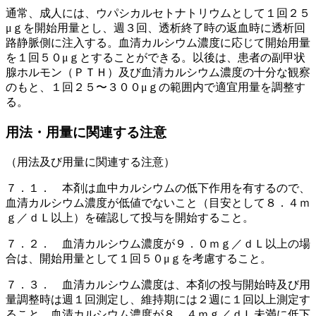
通常、成人には、ウパシカルセトナトリウムとして１回２５
μｇを開始用量とし、週３回、透析終了時の返血時に透析回
路静脈側に注入する。血清カルシウム濃度に応じて開始用量
を１回５０μｇとすることができる。以後は、患者の副甲状
腺ホルモン（ＰＴＨ）及び血清カルシウム濃度の十分な観察
のもと、１回２５〜３００μｇの範囲内で適宜用量を調整す
る。
用法・用量に関連する注意
（用法及び用量に関連する注意）
７．１． 本剤は血中カルシウムの低下作用を有するので、
血清カルシウム濃度が低値でないこと（目安として８．４ｍ
ｇ／ｄＬ以上）を確認して投与を開始すること。
７．２． 血清カルシウム濃度が９．０ｍｇ／ｄＬ以上の場
合は、開始用量として１回５０μｇを考慮すること。
７．３． 血清カルシウム濃度は、本剤の投与開始時及び用
量調整時は週１回測定し、維持期には２週に１回以上測定す
ること。血清カルシウム濃度が８．４ｍｇ／ｄＬ未満に低下