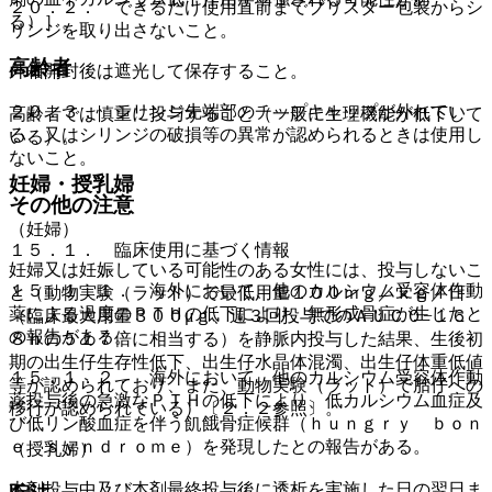
２０．２． できるだけ使用直前までブリスター包装からシ
る）］。
リンジを取り出さないこと。
高齢者
外箱開封後は遮光して保存すること。
２０．３． シリンジ先端部のチップキャップが外れてい
高齢者では慎重に投与すること（一般に生理機能が低下して
る、又はシリンジの破損等の異常が認められるときは使用し
いる）。
ないこと。
妊婦・授乳婦
その他の注意
（妊婦）
１５．１． 臨床使用に基づく情報
妊婦又は妊娠している可能性のある女性には、投与しないこ
１５．１．１． 海外において、他のカルシウム受容体作動
と（動物実験（ラット）で最低用量１００ｍｇ／ｋｇ／日
薬による過度のＰＴＨの低下により、無形成骨症が生じたと
（臨床最大用量３００μｇ、週３回投与でのＡＵＣ０−１６
の報告がある。
８ｈの５１７倍に相当する）を静脈内投与した結果、生後初
期の出生仔生存性低下、出生仔水晶体混濁、出生仔体重低値
１５．１．２． 海外において、他のカルシウム受容体作動
等が認められており、また、動物実験（ラット）で胎仔への
薬投与後の急激なＰＴＨの低下により、低カルシウム血症及
移行が認められている）〔２．２参照〕。
び低リン酸血症を伴う飢餓骨症候群（ｈｕｎｇｒｙ ｂｏｎ
ｅ ｓｙｎｄｒｏｍｅ）を発現したとの報告がある。
（授乳婦）
本剤投与中及び本剤最終投与後に透析を実施した日の翌日ま