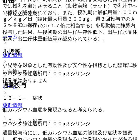
貯法
では授乳を避けさせること（動物実験（ラット）で乳汁中へ
の移行が認められており、また、授乳期に最低用量１００ｍ
（保管上の注意）
ｇ／ｋｇ／日（臨床最大用量３００μｇ、週３回投与でのＡ
２〜８℃に保存。
ＵＣ０−１６８ｈの５１７倍に相当する）を母動物に静脈内
投与した結果、生後初期の出生仔生存性低下、出生仔水晶体
ホーム
混濁、出生仔体重低値等が認められている）。
小児等
薬剤情報
小児等を対象とした有効性及び安全性を指標とした臨床試験
は実施していない。
ウパシタ静注透析用１００μｇシリンジ
後発品はありません
過量投与
ホーム
１３．１． 症状
薬剤情報
低カルシウム血症を発現させると考えられる。
１３．２． 処置
ウパシタ静注透析用１００μｇシリンジ
過量投与時には、低カルシウム血症の徴候及び症状を観察
し、低カルシウム血症の発現あるいは発現のおそれがある場