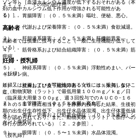
ゾン等）［血清カルシウム濃度が低下するおそれがある（本
１１．２． その他の副作用
剤の血中カルシウム低下作用が増強される可能性があ
る）］。
１）． 胃腸障害：（０．５％未満）嘔吐、便秘、悪心。
２）． 代謝および栄養障害：（０．５％未満）食欲減退。
高齢者
３）． 肝胆道系障害：（０．５％未満）肝機能異常。
高齢者では慎重に投与すること（一般に生理機能が低下して
いる）。
４）． 筋骨格系および結合組織障害：（０．５％未満）筋
痙縮。
妊婦・授乳婦
５）． 神経系障害：（０．５％未満）浮動性めまい、パー
（妊婦）
キンソン病。
妊婦又は妊娠している可能性のある女性には、投与しないこ
６）． 皮膚および皮下組織障害：（０．５％未満）多汗
と（動物実験（ラット）で最低用量１００ｍｇ／ｋｇ／日
症。
（臨床最大用量３００μｇ、週３回投与でのＡＵＣ０−１６
７）． 血管障害：（０．５％未満）高血圧。
８ｈの５１７倍に相当する）を静脈内投与した結果、生後初
期の出生仔生存性低下、出生仔水晶体混濁、出生仔体重低値
８）． 傷害、中毒および処置合併症：（０．５％未満）シ
等が認められており、また、動物実験（ラット）で胎仔への
ャント血栓症。
移行が認められている）〔２．２参照〕。
９）． 眼障害：（０．５〜１％未満）水晶体混濁。
（授乳婦）