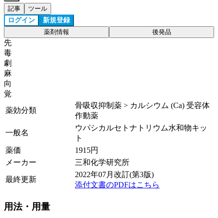
記事
ツール
ログイン
新規登録
薬剤情報
後発品
先
毒
劇
麻
向
覚
骨吸収抑制薬 > カルシウム (Ca) 受容体
薬効分類
作動薬
ウパシカルセトナトリウム水和物キッ
一般名
ト
薬価
1915
円
メーカー
三和化学研究所
2022年07月改訂(第3版)
最終更新
添付文書のPDFはこちら
用法・用量