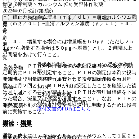
骨吸収抑制薬 > カルシウム (Ca) 受容体作動薬
こと。
2022年07月改訂(第3版)
＊）補正カルシウム濃度（ｍｇ／ｄＬ）＝血清カルシウム濃
薬剤情報
後発品
度（ｍｇ／ｄＬ）−血清アルブミン濃度（ｇ／ｄＬ）＋４．
先
０。
毒
劇
７．４． 増量する場合には増量幅を５０μｇ（ただし２５
麻
μｇから増量する場合は５０μｇへ増量）とし、２週間以上
向
の間隔をあけて行うこと。
覚
骨吸収抑制薬 > カルシウム (Ca) 受容体作動
７．５． ＰＴＨが管理目標値の範囲に維持されるように、
薬効分類
薬
定期的にＰＴＨを測定すること。ＰＴＨの測定は本剤の投与
開始時及び用量調整時（目安として投与開始から３カ月程
一般名
ウパシカルセトナトリウム水和物キット
度）は月２回とし、ＰＴＨがほぼ安定したことを確認した後
薬価
1915
円
は月１回とすることが望ましい（ＰＴＨが管理目標値を下回
メーカー
三和化学研究所
った場合、減量又は休薬を考慮すること）。なお、ＰＴＨの
2022年07月改訂(第3版)
測定は、本剤の薬効及び安全性を適正に判断するために投与
最終更新
添付文書のPDFはこちら
前に実施すること。
用法・用量
効能・効果
通常、成人には、ウパシカルセトナトリウムとして１回２５
血液透析下の二次性副甲状腺機能亢進症。