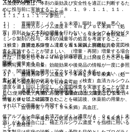
その他の副作用
ム濃度の検査は、本剤の薬効及び安全性を適正に判断するた
めに投与前に実施すること〔８．１、９．１．１、１１．
１１．２． その他の副作用
１．１、１１．１．２参照〕。
１）． 胃腸障害：（０．５％未満）嘔吐、便秘、悪心。
１）． 血清カルシウム濃度８．４ｍｇ／ｄＬ未満：（処
置）原則として本剤の増量を行わない、カルシウム剤やビタ
２）． 代謝および栄養障害：（０．５％未満）食欲減退。
ミンＤ製剤の投与、本剤の減量等の処置を考慮すること、
（検査）血清カルシウム濃度を週１回以上測定し、心電図検
３）． 肝胆道系障害：（０．５％未満）肝機能異常。
査を実施することが望ましい、（増量・再開）増量する場合
薬剤情報
４）． 筋骨格系および結合組織障害：（０．５％未満）筋
には、目安として８．４ｍｇ／ｄＬ以上に回復したことを確
痙縮。
認後、増量すること。
薬剤写真、用法用量、効能効果や後発品の情報が一度に参照
でき、関連情報へ簡単にアクセスができます。
５）． 神経系障害：（０．５％未満）浮動性めまい、パー
２）． 血清カルシウム濃度７．５ｍｇ／ｄＬ未満：（処
キンソン病。
置）直ちに本剤の休薬を行うこと、（検査）血清カルシウム
一般名、製品名どちらでも検索可能！
濃度を週１回以上測定し、心電図検査を実施することが望ま
６）． 皮膚および皮下組織障害：（０．５％未満）多汗
しい、（増量・再開）再開する場合には、目安として８．４
※ ご使用いただく際に、必ず最新の添付文書および安全性
症。
ｍｇ／ｄＬ以上に回復したことを確認後、休薬前の用量か、
情報も併せてご確認下さい。
それ以下の用量から再開すること。
７）． 血管障害：（０．５％未満）高血圧。
低アルブミン血症（血清アルブミン濃度が４．０ｇ／ｄＬ未
８）． 傷害、中毒および処置合併症：（０．５％未満）シ
満）がある場合には、補正カルシウム濃度＊を指標に用いる
ャント血栓症。
こと。
※本製品は疾病の診断・治療・予防を目的としたプログラム