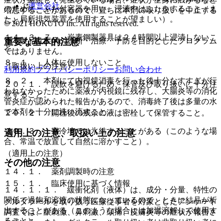
運営会社
のために、ふた付容器を用い、浸漬中はふたをすること（ま
増悪することがあるので、直ちに本剤の取り扱いを中止する
た、局所排気装置を使用することが望ましい）。
こと）］。
© 2021 HOKUTO Inc. All rights reserved.
１４．３．７． 炭素鋼製器具は２４時間以上浸漬しないこ
※本製品は疾病の診断・治療・予防を目的としたプログラム
重要な基本的注意
と。
ではありません。
８．１． 人体に使用しないこと。
（取扱い上の注意）
利用規約
プライバシーポリシー
お問い合わせ
８．２． 本剤にて内視鏡消毒を行った後十分なすすぎが行
２０．１． 誤飲を避けるため、保管及び取り扱いに十分注
われなかったために薬液が内視鏡に残存し、大腸炎等の消化
意すること。
管炎症が認められた報告があるので、消毒終了後は多量の水
で本剤を十分に洗い流すこと。
２０．２． 開栓後の残余の液は密栓して保管すること。
２０．３． 寒冷地では氷結することがある（このような場
適用上の注意、取扱い上の注意
合、常温で放置して自然に溶かすこと）。
（適用上の注意）
その他の注意
１４．１． 薬剤調製時の注意
１５．１． 臨床使用に基づく情報
１４．１．１． 緩衝化剤（液体）は、成分・分量、特性の
関係で過飽和溶液の状態になっているので、ときに結晶が析
グルタラールを取り扱う医療従事者を対象としたアンケート
出することがある（このような場合には加温溶解して使用す
調査では、眼刺激、鼻刺激、頭痛、皮膚炎等の症状が報告さ
ること）。