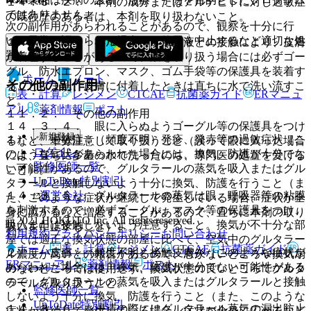
１４．３．２． 本剤の成分またはアルデヒドに対し過敏症
ではありません。
の既往歴のある者は、本剤を取り扱わないこと。
次の副作用があらわれることがあるので、観察を十分に行
い、異常が認められた場合には使用を中止するなど適切な処
１４．３．３． グルタラール水溶液との接触により、皮膚
置を行うこと。
が着色することがあるので、液を取り扱う場合には必ずゴー
グル、防水エプロン、マスク、ゴム手袋等の保護具を装着す
ホーム
ノート
その他の副作用
ること。また、皮膚に付着したときは直ちに水で洗い流すこ
表・計算
レジメン
CTCAE
抗菌薬ガイド
ERマニュ
と。
アル
薬剤情報
ポスト
１１．２． その他の副作用
１４．３．４． 眼に入らぬようゴーグル等の保護具をつけ
新規登録
１）． 過敏症：（頻度不明）発疹、発赤等の過敏症状［こ
るなど、十分注意して取り扱うこと（誤って眼に入った場合
ログイン
のような症状があらわれた場合には、換気、防護が十分でな
には、直ちに多量の水で洗ったのち、専門医の処置を受ける
監修医師一覧
い可能性があるので、グルタラールの蒸気を吸入またはグル
こと）。
UpToDate特別割引
タラールと接触しないよう十分に換気、防護を行うこと（ま
運営会社
１４．３．５． グルタラールの蒸気は眼、呼吸器等の粘膜
た、このような症状が継続して発生している場合、症状が全
を刺激するので、必ずゴーグル、マスク等の保護具をつけ、
身に広がるなど増悪することがあるので、直ちに本剤の取り
© 2021 HOKUTO Inc. All rights reserved.
吸入または接触しないよう注意すること。換気が不十分な部
扱いを中止すること）］。
利用規約
プライバシーポリシー
お問い合わせ
屋では適正な換気状態の部屋に比べて、空気中のグルタラー
ホーム
表・計算
レジメン
CTCAE
抗菌薬ガイド
２）． 皮膚：（頻度不明）接触皮膚炎［このような症状が
ル濃度が高いとの報告があるので、窓がないところや換気扇
ERマニュアル
薬剤情報
ポスト
あらわれた場合には、換気、防護が十分でない可能性がある
のないところでは使用せず、換気状態の良いところでグルタ
ので、グルタラールの蒸気を吸入またはグルタラールと接触
ラールを取り扱うこと。
監修医師一覧
しないよう十分に換気、防護を行うこと（また、このような
UpToDate特別割引
１４．３．６． 浸漬の際にはグルタラール蒸気の漏出防止
症状が継続して発生している場合、症状が全身に広がるなど