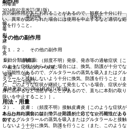
副作用
消毒薬
2024年02月改訂(第1版)
次の副作用があらわれることがあるので、観察を十分に行
薬剤情報
後発品
い、異常が認められた場合には使用を中止するなど適切な処
他
置を行うこと。
毒
劇
その他の副作用
麻
向
１１．２． その他の副作用
覚
薬効分類
消毒薬
１）． 過敏症：（頻度不明）発疹、発赤等の過敏症状［こ
のような症状があらわれた場合には、換気、防護が十分でな
一般名
グルタラール液
い可能性があるので、グルタラールの蒸気を吸入またはグル
薬価
0
円
タラールと接触しないよう十分に換気、防護を行うこと（ま
メーカー
日医工
た、このような症状が継続して発生している場合、症状が全
最終更新
2024年02月改訂(第1版)
身に広がるなど増悪することがあるので、直ちに本剤の取り
扱いを中止すること）］。
用法・用量
２）． 皮膚：（頻度不明）接触皮膚炎［このような症状が
あらわれた場合には、換気、防護が十分でない可能性がある
本品は用時調製の製剤で、使用目的に応じて次の用法により
ので、グルタラールの蒸気を吸入またはグルタラールと接触
製する。
しないよう十分に換気、防護を行うこと（また、このような