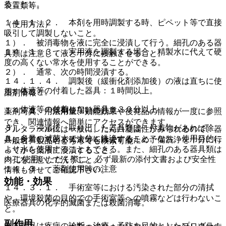
ること）。
装置類等。
１４．１．２． 本剤を用時調製する時、ピペット等で直接
（使用方法）
吸引して調製しないこと。
１）． 被消毒物を液に完全に浸漬して行う。細孔のある器
１４．１．３． 実用液を調製する場合、精製水に代えて硬
具類は注意して液と十分に接触させること。
度の高くない常水を使用することができる。
２）． 通常、次の時間浸漬する。
１４．１．４． 調製後（緩衝化剤添加後）の液は直ちに使
・ 体液等の付着した器具：１時間以上。
用すること。
薬剤情報
・ 体液等の付着しない器具：３０分以上。
１４．２． 薬剤使用前の注意
薬剤写真、用法用量、効能効果や後発品の情報が一度に参照
でき、関連情報へ簡単にアクセスができます。
３）． 浸漬後、取り出した器具類は、付着物があれば除
グルタラールには一般に、たん白凝固性がみられるので、器
き、多量の滅菌水で十分に洗浄すること。なお、使用目的に
具に付着している体液等を除去するため予備洗浄を十分に行
一般名、製品名どちらでも検索可能！
より水を使用することもできる。また、細孔のある器具類は
ってから薬液に浸漬すること。
※ ご使用いただく際に、必ず最新の添付文書および安全性
内孔を注意して洗うこと。
１４．３． 薬剤使用時の注意
情報も併せてご確認下さい。
効能・効果
１４．３．１． 手術室等における汚染された部分の清拭
や、環境殺菌の目的での手術室等への噴霧などは行わないこ
医療器具の化学的滅菌または殺菌消毒。
と。
副作用
※本製品は疾病の診断・治療・予防を目的としたプログラム