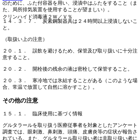
のために、ふた付容器を用い、浸漬中はふたをすること（ま
た、局所排気装置を使用することが望ましい）。
クリンハイド消毒液２Ｗ／Ｖ％
１４．３．７． 炭素鋼製器具は２４時間以上浸漬しないこ
と。
（取扱い上の注意）
２０．１． 誤飲を避けるため、保管及び取り扱いに十分注
意すること。
２０．２． 開栓後の残余の液は密栓して保管すること。
２０．３． 寒冷地では氷結することがある（このような場
合、常温で放置して自然に溶かすこと）。
その他の注意
１５．１． 臨床使用に基づく情報
グルタラールを取り扱う医療従事者を対象としたアンケート
調査では、眼刺激、鼻刺激、頭痛、皮膚炎等の症状が報告さ
れている。また、グルタラール取り扱い者は非取り扱い者に