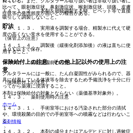
れている。また、グルタラール取り扱い者は非取り扱い者に
比べて、眼刺激症状、鼻刺激症状、喉刺激症状、頭痛、皮膚
１４．１．２． 本剤を用時調製する時、ピペット等で直接
症状等の発現頻度が高いとの報告がある。
吸引して調製しないこと。
貯法
１４．１．３． 実用液を調製する場合、精製水に代えて硬
度の高くない常水を使用することができる。
（保管上の注意）
１４．１．４． 調製後（緩衝化剤添加後）の液は直ちに使
３０℃以下で保存。
用すること。
保険給付上の注意、その他上記以外の使用上の注
１４．２． 薬剤使用前の注意
意
グルタラールには一般に、たん白凝固性がみられるので、器
具に付着している体液等を除去するため予備洗浄を十分に行
（保険給付上の注意）
ってから薬液に浸漬すること。
本剤は保険給付の対象とならない（薬価基準対象外）。
１４．３． 薬剤使用時の注意
ホーム
１４．３．１． 手術室等における汚染された部分の清拭
や、環境殺菌の目的での手術室等への噴霧などは行わないこ
と。
薬剤情報
１４．３．２． 本剤の成分またはアルデヒドに対し過敏症