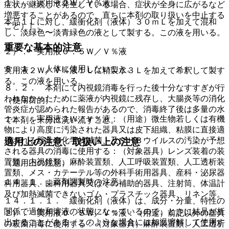
１）． 実用液２Ｗ／Ｖ％液
症状が継続して発生している場合、症状が全身に広がるなど
増悪することがあるので、直ちに本剤の取り扱いを中止する
本品１Ｌに対し、緩衝化剤（液体）３０ｍＬを加えて混和
こと）］。
し、淡緑色〜淡青緑色の液として製する。この液を用いる。
重要な基本的注意
２）． 実用液０．５Ｗ／Ｖ％液
８．１． 人体に使用しないこと。
実用液２Ｗ／Ｖ％液１Ｌに精製水３Ｌを加えて希釈して製す
る。この液を用いる。
８．２． 本剤にて内視鏡消毒を行った後十分なすすぎが行
われなかったために薬液が内視鏡に残存し、大腸炎等の消化
（使用目的）
管炎症が認められた報告があるので、消毒終了後は多量の水
１）． 実用液２Ｗ／Ｖ％液：（用途）微生物若しくは有機
で本剤を十分に洗い流すこと。
物により高度に汚染された器具又は皮下組織、粘膜に直接適
用される器具の化学的滅菌、及びＨＢウイルスの汚染が予想
適用上の注意、取扱い上の注意
される器具の消毒に使用する：（対象器具）レンズ装着の装
置類、内視鏡類、麻酔装置類、人工呼吸装置類、人工透析装
（適用上の注意）
置類、メス・カテーテル等の外科手術用器具、産科・泌尿器
１４．１． 薬剤調製時の注意
科用器具、歯科用器具又はその補助的器具、注射筒、体温計
及び加熱滅菌できないゴム・プラスチック器具、リネン等。
１４．１．１． 緩衝化剤（液体）は、成分・分量、特性の
関係で過飽和溶液の状態になっているので、ときに結晶が析
２）． 実用液０．５Ｗ／Ｖ％液：（用途）前記以外の器具
出することがある（このような場合には加温溶解して使用す
の殺菌消毒に使用する：（対象器具）麻酔装置類、人工透析