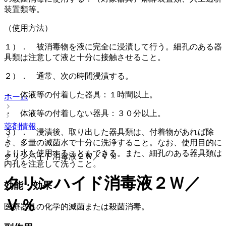
装置類等。
（使用方法）
１）． 被消毒物を液に完全に浸漬して行う。細孔のある器
具類は注意して液と十分に接触させること。
２）． 通常、次の時間浸漬する。
・ 体液等の付着した器具：１時間以上。
ホーム
・ 体液等の付着しない器具：３０分以上。
薬剤情報
３）． 浸漬後、取り出した器具類は、付着物があれば除
き、多量の滅菌水で十分に洗浄すること。なお、使用目的に
より水を使用することもできる。また、細孔のある器具類は
クリンハイド消毒液２Ｗ／Ｖ％
内孔を注意して洗うこと。
クリンハイド消毒液２Ｗ／
効能・効果
Ｖ％
医療器具の化学的滅菌または殺菌消毒。