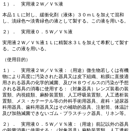
１）． 実用液２Ｗ／Ｖ％液
本品１Ｌに対し、緩衝化剤（液体）３０ｍＬを加えて混和
し、淡緑色〜淡青緑色の液として製する。この液を用いる。
２）． 実用液０．５Ｗ／Ｖ％液
実用液２Ｗ／Ｖ％液１Ｌに精製水３Ｌを加えて希釈して製す
る。この液を用いる。
（使用目的）
１）． 実用液２Ｗ／Ｖ％液：（用途）微生物若しくは有機
物により高度に汚染された器具又は皮下組織、粘膜に直接適
用される器具の化学的滅菌、及びＨＢウイルスの汚染が予想
される器具の消毒に使用する：（対象器具）レンズ装着の装
置類、内視鏡類、麻酔装置類、人工呼吸装置類、人工透析装
置類、メス・カテーテル等の外科手術用器具、産科・泌尿器
科用器具、歯科用器具又はその補助的器具、注射筒、体温計
及び加熱滅菌できないゴム・プラスチック器具、リネン等。
２）． 実用液０．５Ｗ／Ｖ％液：（用途）前記以外の器具
の殺菌消毒に使用する：（対象器具）麻酔装置類、人工透析