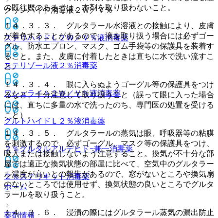
の既往歴のある者は、本剤を取り扱わないこと。
クリンハイド消毒液２Ｗ／Ｖ％
１４．３．３． グルタラール水溶液との接触により、皮膚
が着色することがあるので、液を取り扱う場合には必ずゴー
ステリハイドＬ２Ｗ／Ｖ％液
消毒薬
グル、防水エプロン、マスク、ゴム手袋等の保護具を装着す
ること。また、皮膚に付着したときは直ちに水で洗い流すこ
ステリゾール液２％
消毒薬
と。
１４．３．４． 眼に入らぬようゴーグル等の保護具をつけ
ワシュライト２Ｗ／Ｖ％液
消毒薬
るなど、十分注意して取り扱うこと（誤って眼に入った場合
には、直ちに多量の水で洗ったのち、専門医の処置を受ける
こと）。
グルトハイドＬ２％液
消毒薬
１４．３．５． グルタラールの蒸気は眼、呼吸器等の粘膜
を刺激するので、必ずゴーグル、マスク等の保護具をつけ、
２％グルタルアルデヒド−兼一
消毒薬
吸入または接触しないよう注意すること。換気が不十分な部
屋では適正な換気状態の部屋に比べて、空気中のグルタラー
ル濃度が高いとの報告があるので、窓がないところや換気扇
２％ステリキット
消毒薬
のないところでは使用せず、換気状態の良いところでグルタ
ホーム
ラールを取り扱うこと。
１４．３．６． 浸漬の際にはグルタラール蒸気の漏出防止
薬剤情報