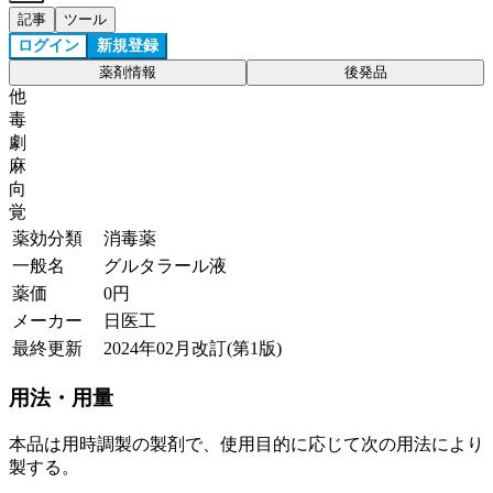
記事
ツール
ログイン
新規登録
薬剤情報
後発品
他
毒
劇
麻
向
覚
薬効分類
消毒薬
一般名
グルタラール液
薬価
0
円
メーカー
日医工
最終更新
2024年02月改訂(第1版)
用法・用量
本品は用時調製の製剤で、使用目的に応じて次の用法により
製する。