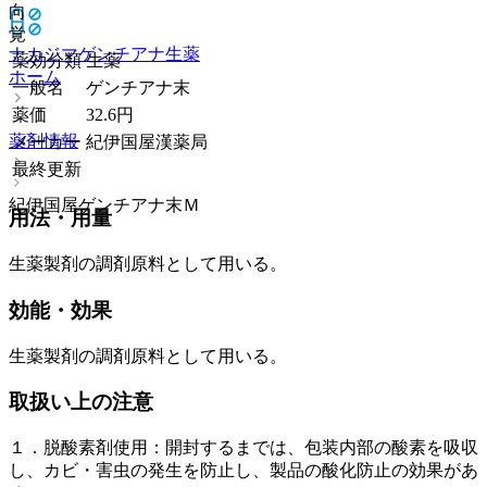
向
覚
ナカジマゲンチアナ
生薬
薬効分類
生薬
ホーム
一般名
ゲンチアナ末
薬価
32.6
円
薬剤情報
メーカー
紀伊国屋漢薬局
最終更新
紀伊国屋ゲンチアナ末Ｍ
用法・用量
生薬製剤の調剤原料として用いる。
効能・効果
生薬製剤の調剤原料として用いる。
取扱い上の注意
１．脱酸素剤使用：開封するまでは、包装内部の酸素を吸収
し、カビ・害虫の発生を防止し、製品の酸化防止の効果があ