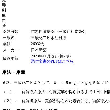
毒
劇
麻
向
覚
薬効分類
抗悪性腫瘍薬 > 三酸化ヒ素製剤
一般名
三酸化二ヒ素注射液
薬価
26932
円
メーカー
日本新薬
2023年11月改訂(第2版)
最終更新
添付文書のPDFはこちら
用法・用量
通常、三酸化二ヒ素として、０．１５ｍｇ／ｋｇを５％ブド
（１）． 寛解導入療法：骨髄寛解が得られるまで１日１回
（２）． 寛解後療法：寛解が得られた場合には、寛解導入