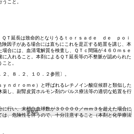
行うこと。
、ＱＴ延長は致命的となりうるｔｏｒｓａｄｅ ｄｅ ｐｏｉ
危険因子がある場合には直ちにこれを是正する処置を講じ、本
た場合には、血清電解質を検査し、ＱＴｃ間隔が４６０ｍｓｅ
慮に入れること。本剤によるＱＴ延長等の不整脈が認められた
うこと。
．２、８．２、１０．２参照〕。
ｓｙｎｄｒｏｍｅ）と呼ばれるレチノイン酸症候群と類似した
休薬し、副腎皮質ホルモン剤のパルス療法等の適切な処置を行
分に行い、末梢白血球数が３００００／ｍｍ３を超えた場合に
後発品
ては、危険性を伴うので、十分注意すること（本剤と化学療法
）。