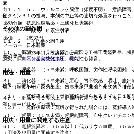
麻
向
１１．１．５． ウェルニッケ脳症（頻度不明）：意識障害
覚
ビタミンＢ１の投与、本剤の中止等の適切な処置を行うこと
薬効分類
抗悪性腫瘍薬 > 三酸化ヒ素製剤
その他の副作用
一般名
三酸化二ヒ素注射液
薬価
26932
円
１１．２． その他の副作用
メーカー
日本新薬
１）． 循環器：（５％未満）心電図ＱＴ補正間隔延長、頻
2023年11月改訂(第2版)
最終更新
膜炎、低血圧、起立性低血圧、機能性心雑音。
添付文書のPDFはこちら
２）． 呼吸器：（５％未満）呼吸困難、労作性呼吸困難、
用法・用量
３）． 消化器：（５％未満）悪心、胃不快感、嘔吐、腹部
通常、三酸化二ヒ素として、０．１５ｍｇ／ｋｇを５％ブド
燥、（頻度不明）歯肉出血、口唇潰瘍、鼓腸、便失禁、排便
（１）． 寛解導入療法：骨髄寛解が得られるまで１日１回
４）． 肝臓：（５％以上）肝機能異常（２９．７％）、Ａ
満）血中ビリルビン増加。
（２）． 寛解後療法：寛解が得られた場合には、寛解導入
５）． 腎臓：（５％未満）腎機能障害、血中クレアチニン
用法・用量に関連する注意
６）． 電解質異常：（５％以上）低カリウム血症、（５％
（用法及び用量に関連する注意）