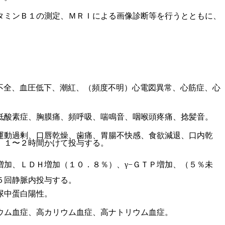
タミンＢ１の測定、ＭＲＩによる画像診断等を行うとともに、
不全、血圧低下、潮紅、（頻度不明）心電図異常、心筋症、心
低酸素症、胸膜痛、頻呼吸、喘鳴音、咽喉頭疼痛、捻髪音。
運動過剰、口唇乾燥、歯痛、胃腸不快感、食欲減退、口内乾
、１〜２時間かけて投与する。
加、ＬＤＨ増加（１０．８％）、γ−ＧＴＰ増加、（５％未
５回静脈内投与する。
尿中蛋白陽性。
ウム血症、高カリウム血症、高ナトリウム血症。