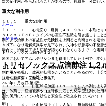
次の副作用があらわれることがあるので、観察を十分に行い
重大な副作用
１１．１． 重大な副作用
ホーム
１１．１．１． 心電図ＱＴ延長（４９．９％）：本剤はＱ
ｎｔｅｓ（ＴｄＰ）タイプの心室性不整脈を引き起こすこと
薬剤情報
剤による治療上の有益性が危険性を上回ると判断される場合
ｃ以下になり電解質異常が是正され、失神や頻脈等の不整脈
場合は、治療終了後も症状が認められなくなるまで、心電図
トリセノックス点滴静注１２ｍｇ
米国においてアムホテリシンＢを併用していた１例で、本剤
トリセノックス点滴静注１２
１１．１．２． ＡＰＬ分化症候群（７．３％）：本剤はＡ
副作用が発現し、致死的転帰をたどることがあるので、十分
うこと）〔１．３参照〕。
抗悪性腫瘍薬 > 三酸化ヒ素製剤
2023年11月改訂(第2版)
１１．１．３． 白血球増加症（１１．６％）：本剤により
薬剤情報
は、休薬し、経過観察や白血球数に応じた化学療法剤の使用
先
剤の併用についての有効性と安全性は確立されていない））
毒
劇
１１．１．４． 汎血球減少（１．８％）、無顆粒球症（頻