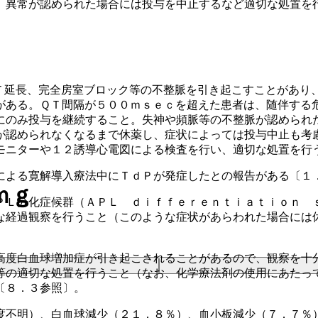
、異常が認められた場合には投与を中止するなど適切な処置を
Ｔ延長、完全房室ブロック等の不整脈を引き起こすことがあり
がある。ＱＴ間隔が５００ｍｓｅｃを超えた患者は、随伴する
にのみ投与を継続すること。失神や頻脈等の不整脈が認められ
が認められなくなるまで休薬し、症状によっては投与中止も考
モニターや１２誘導心電図による検査を行い、適切な処置を行
による寛解導入療法中にＴｄＰが発症したとの報告がある〔１
ｍｇ
ＰＬ分化症候群（ＡＰＬ ｄｉｆｆｅｒｅｎｔｉａｔｉｏｎ 
な経過観察を行うこと（このような症状があらわれた場合には
高度白血球増加症が引き起こされることがあるので、観察を十
等の適切な処置を行うこと（なお、化学療法剤の使用にあたっ
〔８．３参照〕。
度不明）、白血球減少（２１．８％）、血小板減少（７．７％