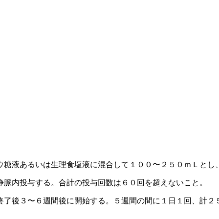
ウ糖液あるいは生理食塩液に混合して１００〜２５０ｍＬとし
静脈内投与する。合計の投与回数は６０回を超えないこと。
終了後３〜６週間後に開始する。５週間の間に１日１回、計２