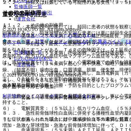
ビタミンＢ１の投与、本剤の中止等の適切な処置を行うこと
ログイン
２．２． 妊婦又は妊娠している可能性のある女性〔９．５
監修医師一覧
その他の副作用
UpToDate特別割引
重要な基本的注意
運営会社
１１．２． その他の副作用
８．１． 本剤の投与に際しては、頻回に患者の状態を観察
© 2021 HOKUTO Inc. All rights reserved.
回実施すること。臨床状態が不安定な患者には更に頻回生化
利用規約
プライバシーポリシー
お問い合わせ
１）． 循環器：（５％未満）心電図ＱＴ補正間隔延長、頻
ホーム
表・計算
レジメン
CTCAE
抗菌薬ガイド
E
膜炎、低血圧、起立性低血圧、機能性心雑音。
８．２． 本剤はＱＴ延長、完全房室ブロック等の不整脈を
脈を引き起こすことがある。ＴｄＰの危険因子は、ＱＴ延長
監修医師一覧
２）． 呼吸器：（５％未満）呼吸困難、労作性呼吸困難、
尿薬投与、低カリウム血症や低マグネシウム血症等である。
UpToDate特別割引
は、適切な処置を行うこと。なお、心電図検査での適切な読
３）． 消化器：（５％未満）悪心、胃不快感、嘔吐、腹部
運営会社
燥、（頻度不明）歯肉出血、口唇潰瘍、鼓腸、便失禁、排便
・ 治療開始前：１２誘導心電図を実施し、血清電解質（カ
© 2021 HOKUTO Inc. All rights reserved.
正し、ＱＴ延長をきたす薬剤の併用投与を避けること。それ
４）． 肝臓：（５％以上）肝機能異常（２９．７％）、Ａ
※本製品は疾病の診断・治療・予防を目的としたプログラム
のみ投与を開始すること。
満）血中ビリルビン増加。
利用規約
プライバシーポリシー
お問い合わせ
・ 治療中：１２誘導心電図を最低週２回実施し、更に心電
５）． 腎臓：（５％未満）腎機能障害、血中クレアチニン
持すること。
６）． 電解質異常：（５％以上）低カリウム血症、（５％
８．３． 急性前骨髄球性白血病に併発する播種性血管内凝
７）． 血液：（５％以上）好中球減少、（５％未満）貧血
うな症状があらわれた場合には、血小板輸血等の適切な処置
増加・急激な芽球増加・急激な前骨髄球増加に伴って、ＤＩ
８）． 血液凝固系：（５％未満）ＡＰＴＴ延長、ＡＰＴＴ