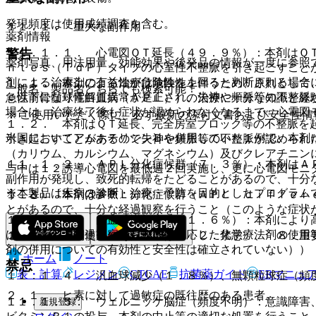
発現頻度は使用成績調査を含む。
１１．１． 重大な副作用
薬剤情報
警告
１１．１．１． 心電図ＱＴ延長（４９．９％）：本剤はＱ
薬剤写真、用法用量、効能効果や後発品の情報が一度に参照
ｎｔｅｓ（ＴｄＰ）タイプの心室性不整脈を引き起こすこと
剤による治療上の有益性が危険性を上回ると判断される場合
１．１． 本剤による治療は危険性を伴うため、原則として
一般名、製品名どちらでも検索可能！
ｃ以下になり電解質異常が是正され、失神や頻脈等の不整脈
急性前骨髄球性白血病（ＡＰＬ））の治療に十分な知識と経
場合は、治療終了後も症状が認められなくなるまで、心電図
※ ご使用いただく際に、必ず最新の添付文書および安全性情
１．２． 本剤はＱＴ延長、完全房室ブロック等の不整脈を
米国においてアムホテリシンＢを併用していた１例で、本剤
引き起こすことがあるので失神や頻脈等の不整脈が認められ
（カリウム、カルシウム、マグネシウム）及びクレアチニン
１１．１．２． ＡＰＬ分化症候群（７．３％）：本剤はＡ
与中は１２誘導心電図を最低週２回実施し、更に心電図モニ
副作用が発現し、致死的転帰をたどることがあるので、十分
※本製品は疾病の診断・治療・予防を目的としたプログラム
うこと）〔１．３参照〕。
１．３． 本剤はＡＰＬ分化症候群（ＡＰＬ ｄｉｆｆｅｒ
とがあるので、十分な経過観察を行うこと（このような症状
１１．１．３． 白血球増加症（１１．６％）：本剤により
は、休薬し、経過観察や白血球数に応じた化学療法剤の使用
１．４． 本剤使用にあたっては、「２．禁忌」、「８．重
剤の併用についての有効性と安全性は確立されていない））
ホーム
ノート
禁忌
表・計算
レジメン
CTCAE
抗菌薬ガイド
ERマニュ
１１．１．４． 汎血球減少（１．８％）、無顆粒球症（頻
２．１． ヒ素に対して過敏症の既往歴のある患者。
１１．１．５． ウェルニッケ脳症（頻度不明）：意識障害
新規登録