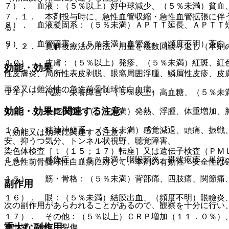
７）． 血液：（５％以上）好中球減少、（５％未満）貧血
７．１． 本剤投与時に、急性血管収縮・急性血管拡張に伴
８）． 血液凝固系：（５％未満）ＡＰＴＴ延長、ＡＰＴＴ
る。
９）． 血管障害：（５％未満）血管炎、（頻度不明）蒼白
７．２． 寛解後療法の用法・用量を複数回繰り返し（本剤
１０）． 皮膚：（５％以上）発疹、（５％未満）紅斑、紅
効能・効果
性皮膚炎、局所性表皮剥脱、眼窩周囲浮腫、鱗屑性皮疹、皮
再発又は難治性の急性前骨髄球性白血病。
１１）． 代謝・栄養障害：（５％以上）高血糖、（５％未
効能・効果に関連する注意
１２）． 全身状態：（５％未満）発熱、浮腫、体重増加、
１３）． 精神神経系：（５％未満）感覚減退、頭痛、振戦
（効能又は効果に関連する注意）
安、抑うつ気分、トンネル状視野、聴覚障害。
染色体検査［ｔ（１５；１７）転座］又は遺伝子検査（ＰＭ
１４）． 感染症：（５％未満）咽喉頭炎、帯状疱疹、単純
た急性前骨髄球性白血病に対して、本剤の有効性・安全性は
１５）． 筋・骨格：（５％未満）背部痛、四肢痛、関節痛
副作用
１６）． 眼：（５％未満）結膜出血、（頻度不明）眼瞼炎
次の副作用があらわれることがあるので、観察を十分に行い
１７）． その他：（５％以上）ＣＲＰ増加（１１．０％）
重大な副作用
滲出液、水疱、裂傷。