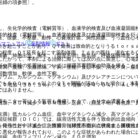
。
妊婦の項参照〕。
し、生化学的検査（電解質等）、血液学的検査及び血液凝固能
学的検査（電解質等）、血液学的検査及び血液凝固能検査を行
脈、徐脈、不整脈、動悸、心嚢液貯留、洞性頻脈、うっ血性心
Rマニュアル
薬剤情報
ポスト
引き起こすことがあり、ＱＴ延長は致命的となりうるｔｏｒｓ
の程度、ＱＴ延長を起こす薬剤併用、ＴｄＰの既往、潜在する
咳嗽、肺胞出血、胸水、（頻度不明）無気肺、呼吸困難増悪、
したがって、本剤による治療に際しては次の点に留意し、心電
影や異常時の処置法については循環器専門医の助言を得ること
膨満、腹痛、上腹部痛、下痢、便秘、食欲不振、消化不良、腸
回数増加、軟便、血性下痢。
リウム、カルシウム、マグネシウム）及びクレアチニンについ
でも５００ｍｓｅｃ以上のＱＴｃ間隔が認められた場合は、本
ＬＴ増加（３０．３％）、ＡＳＴ増加（２４．０％）、ＡＬＰ増
ではありません。
図モニター等による監視も考慮した上で、カリウム濃度を４ｍ
増加、ＢＵＮ減少、ＢＵＮ増加、乏尿、（頻度不明）着色尿、
未満）低カルシウム血症、血中マグネシウム減少、高マグネシ
固症候群（ＤＩＣ）では、線溶活性亢進を伴う致命的出血傾向
、発熱性好中球減少症、脾腫、（頻度不明）点状出血、斑状出
を行うこと）。また、急性前骨髄球性白血病に併発する播種性
Ｃ悪化が報告されており、このような症状があらわれた場合に
短縮、血中フィブリノゲン減少、ＦＤＰ増加。