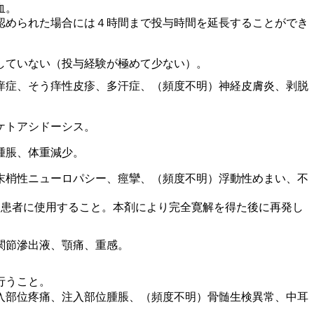
血。
認められた場合には４時間まで投与時間を延長することができ
していない（投与経験が極めて少ない）。
痒症、そう痒性皮疹、多汗症、（頻度不明）神経皮膚炎、剥脱
ケトアシドーシス。
腫脹、体重減少。
末梢性ニューロパシー、痙攣、（頻度不明）浮動性めまい、不
た患者に使用すること。本剤により完全寛解を得た後に再発し
関節滲出液、顎痛、重感。
行うこと。
入部位疼痛、注入部位腫脹、（頻度不明）骨髄生検異常、中耳