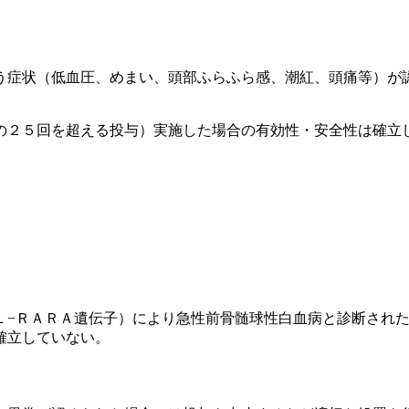
う症状（低血圧、めまい、頭部ふらふら感、潮紅、頭痛等）が
の２５回を超える投与）実施した場合の有効性・安全性は確立
Ｌ−ＲＡＲＡ遺伝子）により急性前骨髄球性白血病と診断され
確立していない。