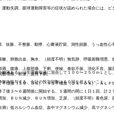
、運動失調、眼球運動障害等の症状が認められた場合には、ビ
。
脈、徐脈、不整脈、動悸、心嚢液貯留、洞性頻脈、うっ血性心
咳嗽、肺胞出血、胸水、（頻度不明）無気肺、呼吸困難増悪、
膨満、腹痛、上腹部痛、下痢、便秘、食欲不振、消化不良、腸
ウ糖液あるいは生理食塩液に混合して１００〜２５０ｍＬとし
回数増加、軟便、血性下痢。
静脈内投与する。合計の投与回数は６０回を超えないこと。
ＬＴ増加（３０．３％）、ＡＳＴ増加（２４．０％）、ＡＬＰ増
終了後３〜６週間後に開始する。５週間の間に１日１回、計２
増加、ＢＵＮ減少、ＢＵＮ増加、乏尿、（頻度不明）着色尿、
未満）低カルシウム血症、血中マグネシウム減少、高マグネシ