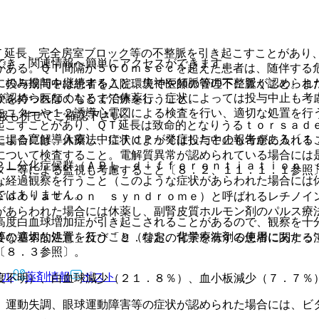
Ｔ延長、完全房室ブロック等の不整脈を引き起こすことがあり
でき、関連情報へ簡単にアクセスができます。
がある。ＱＴ間隔が５００ｍｓｅｃを超えた患者は、随伴する
にのみ投与を継続すること。失神や頻脈等の不整脈が認められ
、投与期間中は患者を入院環境で医師の管理下に置くこと。ま
が認められなくなるまで休薬し、症状によっては投与中止も考
験を持つ医師のもとで治療を行うこと。
モニターや１２誘導心電図による検査を行い、適切な処置を行
報も併せてご確認下さい。
起こすことがあり、ＱＴ延長は致命的となりうるｔｏｒｓａｄ
による寛解導入療法中にＴｄＰが発症したとの報告がある〔１
た場合には、休薬し、症状によっては投与中止も考慮に入れる
について検査すること。電解質異常が認められている場合には
ＰＬ分化症候群（ＡＰＬ ｄｉｆｆｅｒｅｎｔｉａｔｉｏｎ 
ター等による監視も考慮すること〔８．２、１１．１．１参照
な経過観察を行うこと（このような症状があらわれた場合には
ではありません。
ｅｎｔｉａｔｉｏｎ ｓｙｎｄｒｏｍｅ）と呼ばれるレチノイ
があらわれた場合には休薬し、副腎皮質ホルモン剤のパルス療
高度白血球増加症が引き起こされることがあるので、観察を十
等の適切な処置を行うこと（なお、化学療法剤の使用にあたっ
要な基本的注意」及び「９．特定の背景を有する患者に関する
〔８．３参照〕。
アル
薬剤情報
ポスト
度不明）、白血球減少（２１．８％）、血小板減少（７．７％
、運動失調、眼球運動障害等の症状が認められた場合には、ビ