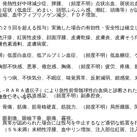
、発熱性好中球減少症、脾腫、（頻度不明）点状出血、斑状出
う症状（低血圧、めまい、頭部ふらふら感、潮紅、頭痛等）が
短縮、血中フィブリノゲン減少、ＦＤＰ増加。
。
の２５回を超える投与）実施した場合の有効性・安全性は確立
色汗疹、紅斑性皮疹、顔面浮腫、皮膚乾燥、皮膚炎、皮膚そう
膚色素過剰、皮膚病変。
満）低蛋白血症、低アルブミン血症、（頻度不明）低血糖症、
胸部不快感、悪寒、倦怠感、胸痛、（頻度不明）疲労、疼痛、
、うつ病、不快気分、不眠症、味覚異常、反射減弱、錯感覚、
Ｌ−ＲＡＲＡ遺伝子）により急性前骨髄球性白血病と診断され
ヘルペス、上気道感染、（頻度不明）副鼻腔炎。
確立していない。
、骨痛、筋痛、筋骨格硬直、筋脱力、（頻度不明）局所腫脹、
、眼刺激、眼瞼下垂、眼痛、霧視。
、異常が認められた場合には投与を中止するなど適切な処置を
、（５％未満）末梢性浮腫、血中リン増加、注入部位紅斑、注