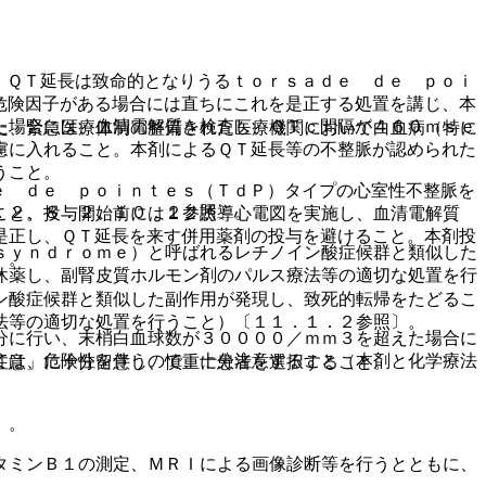
、ＱＴ延長は致命的となりうるｔｏｒｓａｄｅ ｄｅ ｐｏｉ
危険因子がある場合には直ちにこれを是正する処置を講じ、本
た場合には、血清電解質を検査し、ＱＴｃ間隔が４６０ｍｓｅ
た、緊急医療体制の整備された医療機関において白血病（特に
慮に入れること。本剤によるＱＴ延長等の不整脈が認められた
うこと。
ｅ ｄｅ ｐｏｉｎｔｅｓ（ＴｄＰ）タイプの心室性不整脈を
．２、８．２、１０．２参照〕。
こと。投与開始前には１２誘導心電図を実施し、血清電解質
是正し、ＱＴ延長を来す併用薬剤の投与を避けること。本剤投
ｓｙｎｄｒｏｍｅ）と呼ばれるレチノイン酸症候群と類似した
〕。
休薬し、副腎皮質ホルモン剤のパルス療法等の適切な処置を行
ン酸症候群と類似した副作用が発現し、致死的転帰をたどるこ
法等の適切な処置を行うこと）〔１１．１．２参照〕。
分に行い、末梢白血球数が３００００／ｍｍ３を超えた場合に
ては、危険性を伴うので、十分注意すること（本剤と化学療法
注意」に十分留意し、慎重に患者を選択すること。
）。
タミンＢ１の測定、ＭＲＩによる画像診断等を行うとともに、