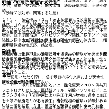
害、光視症、味覚異常、味覚消失、流涙異常、羞明、（頻度
効能・効果に関連する注意
不明）霧視、視力低下、網膜出血、網膜静脈閉塞、突発性難
聴。
（効能又は効果に関連する注意）
１１）． その他：（０．１〜１％未満）ＣＫ増加、疼痛、
５．１． 投与に際しては、勃起不全及びその基礎疾患の診
熱感、（０．１％未満）ＢＵＮ増加、インフルエンザ症候
断のため、既往歴の調査や諸検査を行い、客観的な診断に基
群、リンパ節症、血中ナトリウム減少、血中リン増加、体重
づき臨床上治療が必要とされる患者に限定すること。
増加、血中尿酸増加、ウロビリノーゲン陽性、尿中ブドウ糖
陽性、尿中赤血球陽性、尿中蛋白陽性、疲労、無力症、（頻
５．２． 本剤は催淫剤又は性欲増進剤ではない。
薬剤情報
度不明）過敏性反応、感染症。
副作用
薬剤写真、用法用量、効能効果や後発品の情報が一度に参照
発現頻度は勃起不全の適応に対するシルデナフィルクエン酸
でき、関連情報へ簡単にアクセスができます。
塩錠承認時の国内臨床試験、外国で実施された第２相／第３
次の副作用があらわれることがあるので、観察を十分に行
相試験、及び使用成績調査の結果に基づいている。
い、異常が認められた場合には投与を中止するなど適切な処
一般名、製品名どちらでも検索可能！
置を行うこと。
警告
※ ご使用いただく際に、必ず最新の添付文書および安全性
その他の副作用
情報も併せてご確認下さい。
１．１． 本剤と硝酸剤あるいは一酸化窒素＜ＮＯ＞供与剤
（ニトログリセリン、亜硝酸アミル、硝酸イソソルビド、ニ
１１．２． その他の副作用
コランジル等）との併用により降圧作用が増強し過度に血圧
を下降させることがあるので、本剤投与の前に、硝酸剤ある
１）． 循環器：（１％以上）血管拡張（ほてり、潮紅）
いは一酸化窒素（ＮＯ）供与剤が投与されていないことを十
（５．７８％）、（０．１〜１％未満）胸痛、動悸、頻脈、
※本製品は疾病の診断・治療・予防を目的としたプログラム