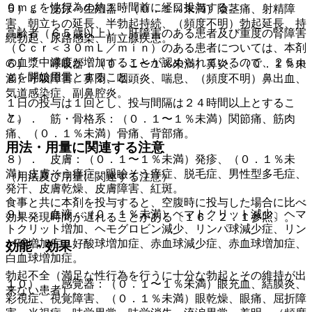
０ｍｇを性行為の約１時間前に経口投与する。
５）． 泌尿・生殖器：（０．１％未満）陰茎痛、射精障
害、朝立ちの延長、半勃起持続、（頻度不明）勃起延長、持
高齢者（６５歳以上）、肝障害のある患者及び重度の腎障害
続勃起、尿路感染、前立腺疾患。
（Ｃｃｒ＜３０ｍＬ／ｍｉｎ）のある患者については、本剤
の血漿中濃度が増加することが認められているので、２５ｍ
６）． 呼吸器：（０．１〜１％未満）鼻炎、（０．１％未
ｇを開始用量とすること。
満）呼吸障害、鼻閉、咽頭炎、喘息、（頻度不明）鼻出血、
気道感染症、副鼻腔炎。
１日の投与は１回とし、投与間隔は２４時間以上とするこ
と。
７）． 筋・骨格系：（０．１〜１％未満）関節痛、筋肉
痛、（０．１％未満）骨痛、背部痛。
用法・用量に関連する注意
８）． 皮膚：（０．１〜１％未満）発疹、（０．１％未
満）皮膚そう痒症、眼瞼そう痒症、脱毛症、男性型多毛症、
（用法及び用量に関連する注意）
発汗、皮膚乾燥、皮膚障害、紅斑。
食事と共に本剤を投与すると、空腹時に投与した場合に比べ
９）． 血液：（０．１％未満）ヘマトクリット減少、ヘマ
効果発現時間が遅れることがある〔１６．２．１参照〕。
トクリット増加、ヘモグロビン減少、リンパ球減少症、リン
パ球増加症、好酸球増加症、赤血球減少症、赤血球増加症、
効能・効果
白血球増加症。
勃起不全（満足な性行為を行うに十分な勃起とその維持が出
１０）． 感覚器：（０．１〜１％未満）眼充血、結膜炎、
来ない患者）。
彩視症、視覚障害、（０．１％未満）眼乾燥、眼痛、屈折障