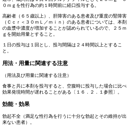
０ｍｇを性行為の約１時間前に経口投与する。
高齢者（６５歳以上）、肝障害のある患者及び重度の腎障害
（Ｃｃｒ＜３０ｍＬ／ｍｉｎ）のある患者については、本剤
の血漿中濃度が増加することが認められているので、２５ｍ
ｇを開始用量とすること。
１日の投与は１回とし、投与間隔は２４時間以上とするこ
と。
用法・用量に関連する注意
（用法及び用量に関連する注意）
食事と共に本剤を投与すると、空腹時に投与した場合に比べ
効果発現時間が遅れることがある〔１６．２．１参照〕。
効能・効果
勃起不全（満足な性行為を行うに十分な勃起とその維持が出
来ない患者）。