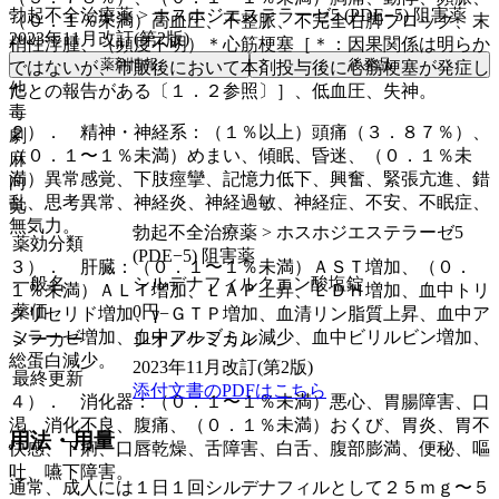
勃起不全治療薬 > ホスホジエステラーゼ5 (PDE−5) 阻害薬
（０．１％未満）高血圧、不整脈、不完全右脚ブロック、末
2023年11月改訂(第2版)
梢性浮腫、（頻度不明）＊心筋梗塞［＊：因果関係は明らか
薬剤情報
後発品
ではないが、市販後において本剤投与後に心筋梗塞が発症し
他
たとの報告がある〔１．２参照〕］、低血圧、失神。
毒
２）． 精神・神経系：（１％以上）頭痛（３．８７％）、
劇
（０．１〜１％未満）めまい、傾眠、昏迷、（０．１％未
麻
満）異常感覚、下肢痙攣、記憶力低下、興奮、緊張亢進、錯
向
乱、思考異常、神経炎、神経過敏、神経症、不安、不眠症、
覚
無気力。
勃起不全治療薬 > ホスホジエステラーゼ5
薬効分類
(PDE−5) 阻害薬
３）． 肝臓：（０．１〜１％未満）ＡＳＴ増加、（０．
一般名
シルデナフィルクエン酸塩錠
１％未満）ＡＬＴ増加、ＬＡＰ上昇、ＬＤＨ増加、血中トリ
薬価
0
円
グリセリド増加、γ−ＧＴＰ増加、血清リン脂質上昇、血中ア
ミラーゼ増加、血中アルブミン減少、血中ビリルビン増加、
メーカー
シオノケミカル
総蛋白減少。
2023年11月改訂(第2版)
最終更新
添付文書のPDFはこちら
４）． 消化器：（０．１〜１％未満）悪心、胃腸障害、口
渇、消化不良、腹痛、（０．１％未満）おくび、胃炎、胃不
用法・用量
快感、下痢、口唇乾燥、舌障害、白舌、腹部膨満、便秘、嘔
吐、嚥下障害。
通常、成人には１日１回シルデナフィルとして２５ｍｇ〜５