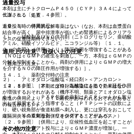
過量投与
本剤は主にチトクロームＰ４５０（ＣＹＰ）３Ａ４によって
代謝される〔１６．４参照〕。
１３．１． 処置
１０．１． 併用禁忌：
過量投与時の特異的な解毒薬はない（なお、本剤は血漿蛋白
結合率が高く、尿中排泄率が低いため腎透析によるクリアラ
１）． 硝酸剤及びＮＯ供与剤（ニトログリセリン、亜硝酸
ンスの促進は期待できない）。
アミル、硝酸イソソルビド、ニコランジル等）〔１．１、
２．２参照〕［併用により、降圧作用を増強することがある
適用上の注意、取扱い上の注意
（ＮＯはｃＧＭＰの産生を刺激し、一方、本剤はｃＧＭＰの
分解を抑制することから、両剤の併用によりｃＧＭＰの増大
（適用上の注意）
を介するＮＯの降圧作用が増強する）］。
１４．１． 薬剤交付時の注意
２）． アミオダロン塩酸塩＜経口剤＞＜アンカロン＞
〔２．８参照〕［アミオダロン塩酸塩によるＱＴｃ延長作用
１４．１．１． 本剤には性行為感染症を防ぐ効果はない。
が増強するおそれがある（機序不明、類薬とアミオダロン塩
１４．１．２． ＰＴＰ包装の薬剤はＰＴＰシートから取り
酸塩の併用により、ＱＴｃ延長があらわれるおそれがあると
出して服用するよう指導すること（ＰＴＰシートの誤飲によ
の報告がある）］。
り、硬い鋭角部が食道粘膜へ刺入し、更には穿孔をおこして
３）． ｓＧＣ刺激剤（リオシグアト＜アデムパス＞）
縦隔洞炎等の重篤な合併症を併発することがある）。
〔２．９参照〕［併用により、症候性低血圧を起こすことが
ある（リオシグアト投与によりｃＧＭＰ濃度が増加し、一
その他の注意