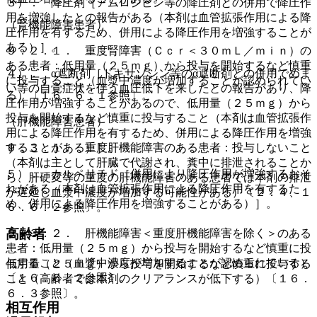
３）． 降圧剤［アムロジピン等の降圧剤との併用で降圧作
用を増強したとの報告がある（本剤は血管拡張作用による降
（腎機能障害患者）
圧作用を有するため、併用による降圧作用を増強することが
ある）］。
９．２．１． 重度腎障害（Ｃｃｒ＜３０ｍＬ／ｍｉｎ）の
ある患者：低用量（２５ｍｇ）から投与を開始するなど慎重
４）． α遮断剤［ドキサゾシン等のα遮断剤との併用でめま
に投与すること（血漿中濃度が増加することが認められてい
い等の自覚症状を伴う血圧低下を来したとの報告があり、降
る）〔１６．６．１参照〕。
圧作用が増強することがあるので、低用量（２５ｍｇ）から
投与を開始するなど慎重に投与すること（本剤は血管拡張作
（肝機能障害患者）
用による降圧作用を有するため、併用による降圧作用を増強
９．３．１． 重度肝機能障害のある患者：投与しないこと
することがある）］。
（本剤は主として肝臓で代謝され、糞中に排泄されることか
５）． カルペリチド［併用により降圧作用が増強するおそ
ら、肝硬変等の重度の肝機能障害のある患者では本剤の排泄
れがある（本剤は血管拡張作用による降圧作用を有するた
が遅延し血漿中濃度が増加する可能性がある）〔２．４、１
め、併用による降圧作用を増強することがある）］。
６．６．２参照〕。
高齢者
９．３．２． 肝機能障害＜重度肝機能障害を除く＞のある
患者：低用量（２５ｍｇ）から投与を開始するなど慎重に投
与すること（血漿中濃度が増加することが認められている）
低用量（２５ｍｇ）から投与を開始するなど慎重に投与する
〔１６．６．２参照〕。
こと（高齢者では本剤のクリアランスが低下する）〔１６．
６．３参照〕。
相互作用