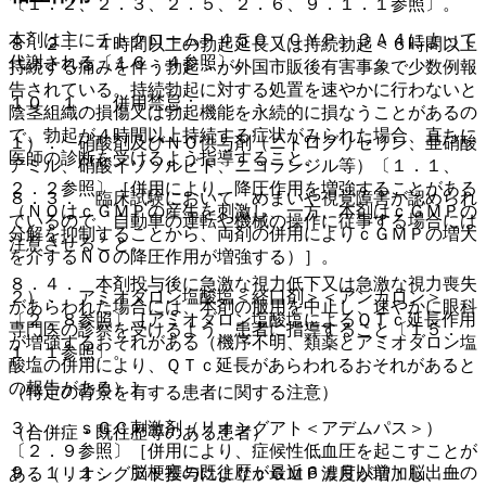
〔１．２、２．３、２．５、２．６、９．１．１参照〕。
本剤は主にチトクロームＰ４５０（ＣＹＰ）３Ａ４によって
８．２． ４時間以上の勃起延長又は持続勃起＜６時間以上
代謝される〔１６．４参照〕。
持続する痛みを伴う勃起＞が外国市販後有害事象で少数例報
告されている。持続勃起に対する処置を速やかに行わないと
１０．１． 併用禁忌：
陰茎組織の損傷又は勃起機能を永続的に損なうことがあるの
で、勃起が４時間以上持続する症状がみられた場合、直ちに
１）． 硝酸剤及びＮＯ供与剤（ニトログリセリン、亜硝酸
医師の診断を受けるよう指導すること。
アミル、硝酸イソソルビド、ニコランジル等）〔１．１、
２．２参照〕［併用により、降圧作用を増強することがある
８．３． 臨床試験において、めまいや視覚障害が認められ
（ＮＯはｃＧＭＰの産生を刺激し、一方、本剤はｃＧＭＰの
ているので、自動車の運転や機械の操作に従事する場合には
分解を抑制することから、両剤の併用によりｃＧＭＰの増大
注意させること。
を介するＮＯの降圧作用が増強する）］。
８．４． 本剤投与後に急激な視力低下又は急激な視力喪失
２）． アミオダロン塩酸塩＜経口剤＞＜アンカロン＞
があらわれた場合には、本剤の服用を中止し、速やかに眼科
〔２．８参照〕［アミオダロン塩酸塩によるＱＴｃ延長作用
専門医の診察を受けるよう、患者に指導すること〔１５．
が増強するおそれがある（機序不明、類薬とアミオダロン塩
１．１参照〕。
酸塩の併用により、ＱＴｃ延長があらわれるおそれがあると
の報告がある）］。
（特定の背景を有する患者に関する注意）
３）． ｓＧＣ刺激剤（リオシグアト＜アデムパス＞）
（合併症・既往歴等のある患者）
〔２．９参照〕［併用により、症候性低血圧を起こすことが
９．１．１． 脳梗塞の既往歴が最近６ヵ月以前・脳出血の
ある（リオシグアト投与によりｃＧＭＰ濃度が増加し、一