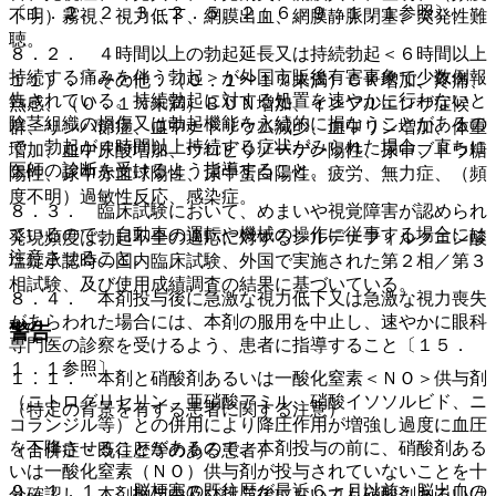
〔１．２、２．３、２．５、２．６、９．１．１参照〕。
不明）霧視、視力低下、網膜出血、網膜静脈閉塞、突発性難
聴。
８．２． ４時間以上の勃起延長又は持続勃起＜６時間以上
持続する痛みを伴う勃起＞が外国市販後有害事象で少数例報
１１）． その他：（０．１〜１％未満）ＣＫ増加、疼痛、
告されている。持続勃起に対する処置を速やかに行わないと
熱感、（０．１％未満）ＢＵＮ増加、インフルエンザ症候
陰茎組織の損傷又は勃起機能を永続的に損なうことがあるの
群、リンパ節症、血中ナトリウム減少、血中リン増加、体重
で、勃起が４時間以上持続する症状がみられた場合、直ちに
増加、血中尿酸増加、ウロビリノーゲン陽性、尿中ブドウ糖
医師の診断を受けるよう指導すること。
陽性、尿中赤血球陽性、尿中蛋白陽性、疲労、無力症、（頻
度不明）過敏性反応、感染症。
８．３． 臨床試験において、めまいや視覚障害が認められ
ているので、自動車の運転や機械の操作に従事する場合には
発現頻度は勃起不全の適応に対するシルデナフィルクエン酸
注意させること。
塩錠承認時の国内臨床試験、外国で実施された第２相／第３
相試験、及び使用成績調査の結果に基づいている。
８．４． 本剤投与後に急激な視力低下又は急激な視力喪失
があらわれた場合には、本剤の服用を中止し、速やかに眼科
警告
専門医の診察を受けるよう、患者に指導すること〔１５．
１．１参照〕。
１．１． 本剤と硝酸剤あるいは一酸化窒素＜ＮＯ＞供与剤
（ニトログリセリン、亜硝酸アミル、硝酸イソソルビド、ニ
（特定の背景を有する患者に関する注意）
コランジル等）との併用により降圧作用が増強し過度に血圧
を下降させることがあるので、本剤投与の前に、硝酸剤ある
（合併症・既往歴等のある患者）
いは一酸化窒素（ＮＯ）供与剤が投与されていないことを十
９．１．１． 脳梗塞の既往歴が最近６ヵ月以前・脳出血の
分確認し、本剤投与中及び投与後においても硝酸剤あるいは