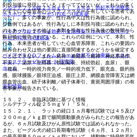
剤投与後に発現している（すべてではないが、これらの多く
シルデナフィル錠２５ｍｇＶＩ「ＡＮＧ」
勃起不全治療薬 >
がすでに心血管系のリスクファクターを有している患者であ
ホスホジエステラーゼ5 (PDE−5) 阻害薬
った）。多くの事象が、性行為中又は性行為後に認められ、
少数例ではあるが、性行為なしに本剤投与後に認められたも
のもあった。その他は、本剤を投与し性行為後の数時間から
バイアグラ錠２５ｍｇ
勃起不全治療薬 > ホスホジエステラ
数日後に報告されている。これらの症例について、本剤、性
ーゼ5 (PDE−5) 阻害薬
行為、本来患者が有していた心血管系障害、これらの要因の
組み合わせ又は他の要因に直接関連するかどうかを確定する
バイアグラＯＤフィルム２５ｍｇ
勃起不全治療薬 > ホスホ
ことはできない。また、精神・神経系（精神・神経系発作、
ジエステラーゼ5 (PDE−5) 阻害薬
不安）、泌尿・生殖器（勃起延長、持続勃起、血尿）、眼
ホーム
（複視、一時的視力喪失／一時的視力低下、眼充血、眼灼熱
感、眼球腫脹／眼球圧迫感、眼圧上昇、網膜血管障害又は網
膜血管出血、硝子体剥離／硝子体牽引、黄斑周囲浮腫）の有
薬剤情報
害事象が報告されている。
１５．２． 非臨床試験に基づく情報
シルデナフィル錠２５ｍｇＶＩ「ＳＮ」
１５．２．１． ラットの経口１ヵ月毒性試験では４５及び
２００ｍｇ／ｋｇ群で腸間膜動脈炎がみられたとの報告があ
るが、６ヵ月試験及びがん原性試験では認められなかった。
また、ビーグル犬の経口長期毒性試験（６ヵ月、１２ヵ月）
の最高用量５０ｍｇ／ｋｇ群において、雄動物に特発性若年