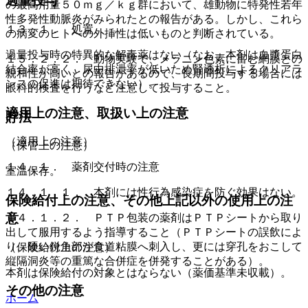
過量投与
の最高用量５０ｍｇ／ｋｇ群において、雄動物に特発性若年
性多発性動脈炎がみられたとの報告がある。しかし、これら
１３．１． 処置
の病変のヒトへの外挿性は低いものと判断されている。
過量投与時の特異的な解毒薬はない（なお、本剤は血漿蛋白
１５．２．２． 動物実験で、メラニン色素に富む網膜との
結合率が高く、尿中排泄率が低いため腎透析によるクリアラ
親和性が高いとの報告があるので、長期間投与する場合には
ンスの促進は期待できない）。
眼科的検査を行うなど注意して投与すること。
適用上の注意、取扱い上の注意
貯法
（適用上の注意）
（保管上の注意）
１４．１． 薬剤交付時の注意
室温保存。
１４．１．１． 本剤には性行為感染症を防ぐ効果はない。
保険給付上の注意、その他上記以外の使用上の注
意
１４．１．２． ＰＴＰ包装の薬剤はＰＴＰシートから取り
出して服用するよう指導すること（ＰＴＰシートの誤飲によ
り、硬い鋭角部が食道粘膜へ刺入し、更には穿孔をおこして
（保険給付上の注意）
縦隔洞炎等の重篤な合併症を併発することがある）。
本剤は保険給付の対象とはならない（薬価基準未収載）。
その他の注意
ホーム