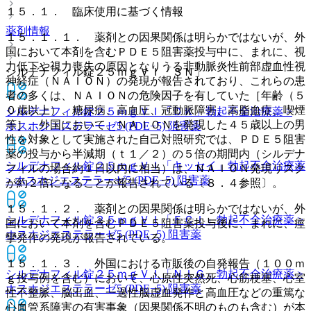
１５．１． 臨床使用に基づく情報
薬剤情報
１５．１．１． 薬剤との因果関係は明らかではないが、外
国において本剤を含むＰＤＥ５阻害薬投与中に、まれに、視
力低下や視力喪失の原因となりうる非動脈炎性前部虚血性視
シルデナフィル錠２５ｍｇＶＩ「ＳＮ」
神経症（ＮＡＩＯＮ）の発現が報告されており、これらの患
者の多くは、ＮＡＩＯＮの危険因子を有していた［年齢（５
０歳以上）、糖尿病、高血圧、冠動脈障害、高脂血症、喫煙
シルデナフィル錠２５ｍｇＶＩ「ＤＫ」
勃起不全治療薬 >
等］、外国において、ＮＡＩＯＮを発現した４５歳以上の男
ホスホジエステラーゼ5 (PDE−5) 阻害薬
性を対象として実施された自己対照研究では、ＰＤＥ５阻害
薬の投与から半減期（ｔ１／２）の５倍の期間内（シルデナ
シルデナフィル錠２５ｍｇＶＩ「キッセイ」
勃起不全治療薬
フィルの場合約１日以内に相当）は、ＮＡＩＯＮ発現リスク
> ホスホジエステラーゼ5 (PDE−5) 阻害薬
が約２倍になることが報告されている〔８．４参照〕。
１５．１．２． 薬剤との因果関係は明らかではないが、外
シルデナフィル錠２５ｍｇＶＩ「ＦＣＩ」
勃起不全治療薬 >
国において本剤を含むＰＤＥ５阻害薬投与後に、まれに、痙
ホスホジエステラーゼ5 (PDE−5) 阻害薬
攣発作の発現が報告されている。
１５．１．３． 外国における市販後の自発報告（１００ｍ
シルデナフィル錠２５ｍｇＶＩ「ＮＩＧ」
勃起不全治療薬 >
ｇ投与例を含む）において、心原性突然死、心筋梗塞、心室
ホスホジエステラーゼ5 (PDE−5) 阻害薬
性不整脈、脳出血、一過性脳虚血発作と高血圧などの重篤な
心血管系障害の有害事象（因果関係不明のものも含む）が本