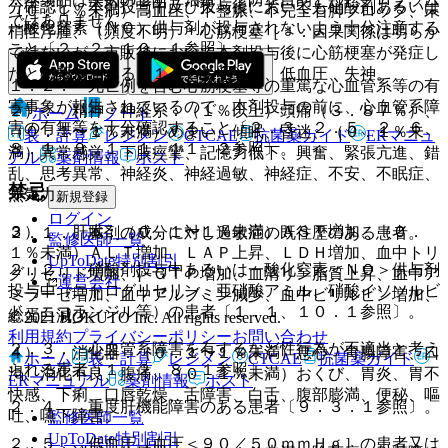
分確認し、本剤投与中及び投与後においても硝酸剤あるいは
（０．１％未満）高血圧、不整脈、不完全右脚ブロック、末
ではありません。
一酸化窒素（ＮＯ）供与剤が投与されないよう十分注意する
梢性浮腫、（頻度不明）＊心筋梗塞［＊：因果関係は明らか
こと〔２．２、１０．１参照〕。
ではないが、市販後において本剤投与後に心筋梗塞が発症し
たとの報告がある〔１．２参照〕］、低血圧、失神。
１．２． 死亡例を含む心筋梗塞等の重篤な心血管系等の有
害事象が報告されているので、本剤投与の前に、心血管系障
２）． 精神・神経系：（１％以上）頭痛（３．８７％）、
ホーム
ノート
害の有無等を十分確認すること〔２．３、２．５、２．６、
（０．１〜１％未満）めまい、傾眠、昏迷、（０．１％未
表・計算
レジメン
CTCAE
抗菌薬ガイド
ERマニュ
８．１、９．１．１、１１．２参照〕。
満）異常感覚、下肢痙攣、記憶力低下、興奮、緊張亢進、錯
アル
薬剤情報
ポスト
乱、思考異常、神経炎、神経過敏、神経症、不安、不眠症、
禁忌
無気力。
新規登録
ログイン
３）． 肝臓：（０．１〜１％未満）ＡＳＴ増加、（０．
２．１． 本剤の成分に対し過敏症の既往歴のある患者。
監修医師一覧
１％未満）ＡＬＴ増加、ＬＡＰ上昇、ＬＤＨ増加、血中トリ
UpToDate特別割引
２．２． 硝酸剤投与中あるいは一酸化窒素＜ＮＯ＞供与剤
グリセリド増加、γ−ＧＴＰ増加、血清リン脂質上昇、血中ア
運営会社
投与中（ニトログリセリン、亜硝酸アミル、硝酸イソソルビ
ミラーゼ増加、血中アルブミン減少、血中ビリルビン増加、
ド、ニコランジル等）の患者〔１．１、１０．１参照〕。
総蛋白減少。
© 2021 HOKUTO Inc. All rights reserved.
利用規約
プライバシーポリシー
お問い合わせ
２．３． 心血管系障害を有するなど性行為が不適当と考え
４）． 消化器：（０．１〜１％未満）悪心、胃腸障害、口
ホーム
表・計算
レジメン
CTCAE
抗菌薬ガイド
られる患者〔１．２、８．１参照〕。
渇、消化不良、腹痛、（０．１％未満）おくび、胃炎、胃不
ERマニュアル
薬剤情報
ポスト
快感、下痢、口唇乾燥、舌障害、白舌、腹部膨満、便秘、嘔
２．４． 重度肝機能障害のある患者〔９．３．１参照〕。
吐、嚥下障害。
監修医師一覧
UpToDate特別割引
２．５． 低血圧［血圧＜９０／５０ｍｍＨｇ］の患者又は