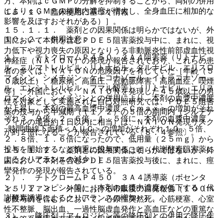
方、本剤はｃＧＭＰの分解を抑制することから、両剤の併用
によりｃＧＭＰの細胞内濃度が増大し、全身血圧に相加的な
１５．１． 臨床使用に基づく情報
影響を及ぼすおそれがある）］。
１５．１．１． 薬剤との因果関係は明らかではないが、外
１０．２． 併用注意：
国において本剤を含むＰＤＥ５阻害薬投与中に、まれに、視
力低下や視力喪失の原因となりうる非動脈炎性前部虚血性視
１）． チトクロームＰ４５０ ３Ａ４阻害薬（リトナビ
神経症（ＮＡＩＯＮ）の発現が報告されており、これらの患
ル、ニルマトレルビル・リトナビル、ダルナビル、エリスロ
者の多くは、ＮＡＩＯＮの危険因子を有していた［年齢（５
マイシン、シメチジン、ケトコナゾール、イトラコナゾー
０歳以上）、糖尿病、高血圧、冠動脈障害、高脂血症、喫煙
ル、エンシトレルビル フマル酸等）［リトナビル、エリス
等］、外国において、ＮＡＩＯＮを発現した４５歳以上の男
ロマイシン、シメチジンとの併用により、本剤の血漿中濃度
性を対象として実施された自己対照研究では、ＰＤＥ５阻害
が上昇し、本剤の最高血漿中濃度＜Ｃｍａｘ＞の増加がそれ
薬の投与から半減期（ｔ１／２）の５倍の期間内（シルデナ
ぞれ３．９倍、２．６倍、１．５倍に、本剤の血漿中濃度
フィルの場合約１日以内に相当）は、ＮＡＩＯＮ発現リスク
−時間曲線下面積＜ＡＵＣ＞の増加がそれぞれ１０．５倍、
が約２倍になることが報告されている〔８．４参照〕。
２．８倍、１．６倍になったので、低用量（２５ｍｇ）から
投与を開始するなど慎重に投与すること（代謝酵素阻害薬に
１５．１．２． 薬剤との因果関係は明らかではないが、外
よるクリアランスの減少）］。
国において本剤を含むＰＤＥ５阻害薬投与後に、まれに、痙
攣発作の発現が報告されている。
２）． チトクロームＰ４５０ ３Ａ４誘導薬（ボセンタ
ン、リファンピシン等）［本剤の血漿中濃度が低下する（代
１５．１．３． 外国における市販後の自発報告（１００ｍ
謝酵素誘導によるクリアランスの増加）］。
ｇ投与例を含む）において、心原性突然死、心筋梗塞、心室
性不整脈、脳出血、一過性脳虚血発作と高血圧などの重篤な
３）． 降圧剤［アムロジピン等の降圧剤との併用で降圧作