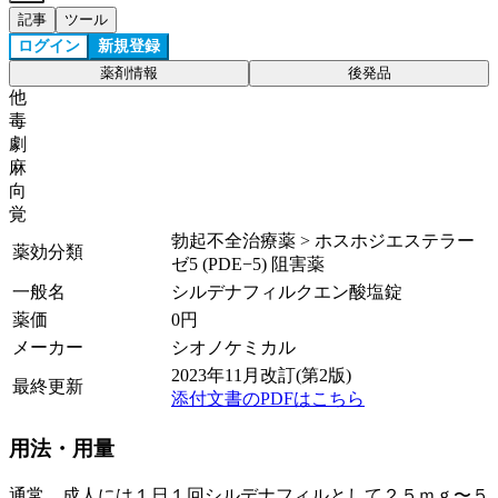
記事
ツール
ログイン
新規登録
薬剤情報
後発品
他
毒
劇
麻
向
覚
勃起不全治療薬 > ホスホジエステラー
薬効分類
ゼ5 (PDE−5) 阻害薬
一般名
シルデナフィルクエン酸塩錠
薬価
0
円
メーカー
シオノケミカル
2023年11月改訂(第2版)
最終更新
添付文書のPDFはこちら
用法・用量
通常、成人には１日１回シルデナフィルとして２５ｍｇ〜５