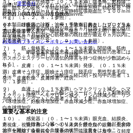
５）． 泌尿・生殖器：（０．１％未満）陰茎痛、射精障
運営会社
治療による管理がなされていない高血圧の患者（安静時収縮
害、朝立ちの延長、半勃起持続、（頻度不明）勃起延長、持
期血圧＞１７０ｍｍＨｇ又は安静時拡張期血圧＞１００ｍｍ
続勃起、尿路感染、前立腺疾患。
© 2021 HOKUTO Inc. All rights reserved.
Ｈｇ）〔１．２、８．１参照〕。
※本製品は疾病の診断・治療・予防を目的としたプログラム
６）． 呼吸器：（０．１〜１％未満）鼻炎、（０．１％未
２．６． 脳梗塞の既往歴が最近６ヵ月以内・脳出血の既往
ではありません。
満）呼吸障害、鼻閉、咽頭炎、喘息、（頻度不明）鼻出血、
歴が最近６ヵ月以内や心筋梗塞の既往歴が最近６ヵ月以内に
気道感染症、副鼻腔炎。
ある患者〔１．２、８．１、９．１．１参照〕。
利用規約
プライバシーポリシー
お問い合わせ
７）． 筋・骨格系：（０．１〜１％未満）関節痛、筋肉
２．７． 網膜色素変性症患者［網膜色素変性症の患者には
痛、（０．１％未満）骨痛、背部痛。
ホスホジエステラーゼの遺伝的障害を持つ症例が少数認めら
れる］。
８）． 皮膚：（０．１〜１％未満）発疹、（０．１％未
満）皮膚そう痒症、眼瞼そう痒症、脱毛症、男性型多毛症、
２．８． アミオダロン塩酸塩＜経口剤＞投与中の患者〔１
発汗、皮膚乾燥、皮膚障害、紅斑。
０．１参照〕。
９）． 血液：（０．１％未満）ヘマトクリット減少、ヘマ
２．９． 可溶性グアニル酸シクラーゼ＜ｓＧＣ＞刺激剤投
トクリット増加、ヘモグロビン減少、リンパ球減少症、リン
与中（リオシグアト）の患者〔１０．１参照〕。
パ球増加症、好酸球増加症、赤血球減少症、赤血球増加症、
白血球増加症。
重要な基本的注意
１０）． 感覚器：（０．１〜１％未満）眼充血、結膜炎、
８．１． 性行為は心臓へのリスクを伴うため、勃起不全の
彩視症、視覚障害、（０．１％未満）眼乾燥、眼痛、屈折障
治療を開始する前に心血管系の状態に注意をはらうこと
害、光視症、味覚異常、味覚消失、流涙異常、羞明、（頻度