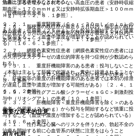
低血圧増悪させることがある。
治療による管理がなされていない高血圧の患者（安静時収縮
期血圧＞１７０ｍｍＨｇ又は安静時拡張期血圧＞１００ｍｍ
（腎機能障害患者）
Ｈｇ）〔１．２、８．１参照〕。
９．２．１． 重度腎障害（Ｃｃｒ＜３０ｍＬ／ｍｉｎ）の
２．６． 脳梗塞の既往歴が最近６ヵ月以内・脳出血の既往
ある患者：低用量（２５ｍｇ）から投与を開始するなど慎重
歴が最近６ヵ月以内や心筋梗塞の既往歴が最近６ヵ月以内に
に投与すること（血漿中濃度が増加することが認められてい
ある患者〔１．２、８．１、９．１．１参照〕。
る）〔１６．６．１参照〕。
２．７． 網膜色素変性症患者［網膜色素変性症の患者には
（肝機能障害患者）
ホスホジエステラーゼの遺伝的障害を持つ症例が少数認めら
れる］。
９．３．１． 重度肝機能障害のある患者：投与しないこと
（本剤は主として肝臓で代謝され、糞中に排泄されることか
２．８． アミオダロン塩酸塩＜経口剤＞投与中の患者〔１
ら、肝硬変等の重度の肝機能障害のある患者では本剤の排泄
０．１参照〕。
が遅延し血漿中濃度が増加する可能性がある）〔２．４、１
６．６．２参照〕。
２．９． 可溶性グアニル酸シクラーゼ＜ｓＧＣ＞刺激剤投
与中（リオシグアト）の患者〔１０．１参照〕。
９．３．２． 肝機能障害＜重度肝機能障害を除く＞のある
患者：低用量（２５ｍｇ）から投与を開始するなど慎重に投
重要な基本的注意
与すること（血漿中濃度が増加することが認められている）
〔１６．６．２参照〕。
８．１． 性行為は心臓へのリスクを伴うため、勃起不全の
治療を開始する前に心血管系の状態に注意をはらうこと
相互作用