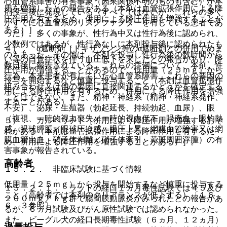
心血管系障害の有害事象（因果関係不明のものも含む）が本
用を増強したとの報告がある（本剤は血管拡張作用による降
剤投与後に発現している（すべてではないが、これらの多く
圧作用を有するため、併用による降圧作用を増強することが
がすでに心血管系のリスクファクターを有している患者であ
ある）］。
った）。多くの事象が、性行為中又は性行為後に認められ、
少数例ではあるが、性行為なしに本剤投与後に認められたも
４）． α遮断剤［ドキサゾシン等のα遮断剤との併用でめま
のもあった。その他は、本剤を投与し性行為後の数時間から
い等の自覚症状を伴う血圧低下を来したとの報告があり、降
数日後に報告されている。これらの症例について、本剤、性
圧作用が増強することがあるので、低用量（２５ｍｇ）から
行為、本来患者が有していた心血管系障害、これらの要因の
投与を開始するなど慎重に投与すること（本剤は血管拡張作
組み合わせ又は他の要因に直接関連するかどうかを確定する
用による降圧作用を有するため、併用による降圧作用を増強
ことはできない。また、精神・神経系（精神・神経系発作、
することがある）］。
不安）、泌尿・生殖器（勃起延長、持続勃起、血尿）、眼
（複視、一時的視力喪失／一時的視力低下、眼充血、眼灼熱
５）． カルペリチド［併用により降圧作用が増強するおそ
感、眼球腫脹／眼球圧迫感、眼圧上昇、網膜血管障害又は網
れがある（本剤は血管拡張作用による降圧作用を有するた
膜血管出血、硝子体剥離／硝子体牽引、黄斑周囲浮腫）の有
め、併用による降圧作用を増強することがある）］。
害事象が報告されている。
高齢者
１５．２． 非臨床試験に基づく情報
低用量（２５ｍｇ）から投与を開始するなど慎重に投与する
１５．２．１． ラットの経口１ヵ月毒性試験では４５及び
こと（高齢者では本剤のクリアランスが低下する）〔１６．
２００ｍｇ／ｋｇ群で腸間膜動脈炎がみられたとの報告があ
６．３参照〕。
るが、６ヵ月試験及びがん原性試験では認められなかった。
また、ビーグル犬の経口長期毒性試験（６ヵ月、１２ヵ月）