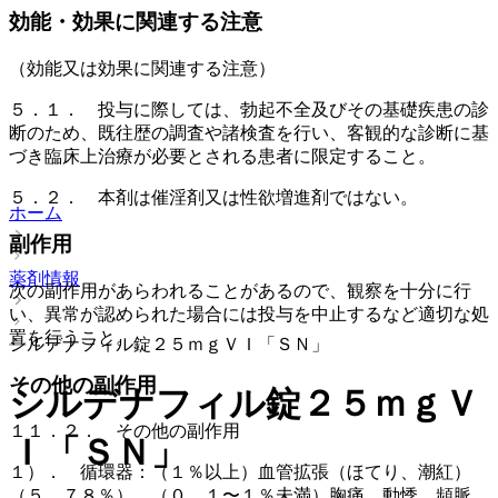
効能・効果に関連する注意
（効能又は効果に関連する注意）
５．１． 投与に際しては、勃起不全及びその基礎疾患の診
断のため、既往歴の調査や諸検査を行い、客観的な診断に基
づき臨床上治療が必要とされる患者に限定すること。
５．２． 本剤は催淫剤又は性欲増進剤ではない。
ホーム
副作用
薬剤情報
次の副作用があらわれることがあるので、観察を十分に行
い、異常が認められた場合には投与を中止するなど適切な処
置を行うこと。
シルデナフィル錠２５ｍｇＶＩ「ＳＮ」
その他の副作用
シルデナフィル錠２５ｍｇＶ
１１．２． その他の副作用
Ｉ「ＳＮ」
１）． 循環器：（１％以上）血管拡張（ほてり、潮紅）
（５．７８％）、（０．１〜１％未満）胸痛、動悸、頻脈、