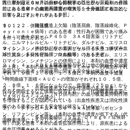
既往歴が最近６ヵ月以前や心筋梗塞の既往歴が最近６ヵ月以
方、本剤はｃＧＭＰの分解を抑制することから、両剤の併用
前にある患者：心血管系障害の有無等を十分確認すること
によりｃＧＭＰの細胞内濃度が増大し、全身血圧に相加的な
〔１．２、２．６、８．１参照〕。
影響を及ぼすおそれがある）］。
９．１．２． 陰茎構造上欠陥（陰茎屈曲、陰茎線維化、Ｐ
１０．２． 併用注意：
ｅｙｒｏｎｉｅ病等）のある患者：性行為が困難であり痛み
１）． チトクロームＰ４５０ ３Ａ４阻害薬（リトナビ
を伴う可能性がある。
ル、ニルマトレルビル・リトナビル、ダルナビル、エリスロ
９．１．３． 持続勃起症の素因となり得る疾患（鎌状赤血
マイシン、シメチジン、ケトコナゾール、イトラコナゾー
球性貧血、多発性骨髄腫、白血病等）のある患者。
ル、エンシトレルビル フマル酸等）［リトナビル、エリス
ロマイシン、シメチジンとの併用により、本剤の血漿中濃度
９．１．４． ＰＤＥ５阻害薬投与中又は他の勃起不全治療
が上昇し、本剤の最高血漿中濃度＜Ｃｍａｘ＞の増加がそれ
薬投与中の患者：併用使用に関する安全性は確立していな
ぞれ３．９倍、２．６倍、１．５倍に、本剤の血漿中濃度
い。
−時間曲線下面積＜ＡＵＣ＞の増加がそれぞれ１０．５倍、
２．８倍、１．６倍になったので、低用量（２５ｍｇ）から
９．１．５． 出血性疾患又は消化性潰瘍のある患者：ニト
投与を開始するなど慎重に投与すること（代謝酵素阻害薬に
ロプルシドナトリウム（ＮＯ供与剤）の血小板凝集抑制作用
よるクリアランスの減少）］。
を増強することが認められている（出血性疾患又は消化性潰
瘍のある患者に対する安全性は確立していない）。
２）． チトクロームＰ４５０ ３Ａ４誘導薬（ボセンタ
ン、リファンピシン等）［本剤の血漿中濃度が低下する（代
９．１．６． 多系統萎縮症（Ｓｈｙ−Ｄｒａｇｅｒ症候群
謝酵素誘導によるクリアランスの増加）］。
等）のある患者：本剤の血管拡張作用により、原疾患による
低血圧増悪させることがある。