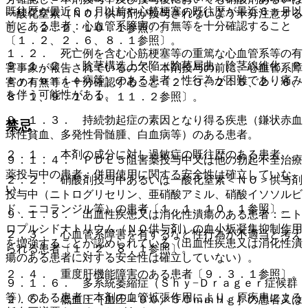
既往歴が最近６ヵ月以前や心筋梗塞の既往歴が最近６ヵ月以
一酸化窒素（ＮＯ）供与剤が投与されないよう十分注意する
前にある患者：心血管系障害の有無等を十分確認すること
こと〔２．２、１０．１参照〕。
〔１．２、２．６、８．１参照〕。
１．２． 死亡例を含む心筋梗塞等の重篤な心血管系等の有
９．１．２． 陰茎構造上欠陥（陰茎屈曲、陰茎線維化、Ｐ
害事象が報告されているので、本剤投与の前に、心血管系障
ｅｙｒｏｎｉｅ病等）のある患者：性行為が困難であり痛み
害の有無等を十分確認すること〔２．３、２．５、２．６、
を伴う可能性がある。
８．１、９．１．１、１１．２参照〕。
９．１．３． 持続勃起症の素因となり得る疾患（鎌状赤血
禁忌
球性貧血、多発性骨髄腫、白血病等）のある患者。
２．１． 本剤の成分に対し過敏症の既往歴のある患者。
９．１．４． ＰＤＥ５阻害薬投与中又は他の勃起不全治療
薬投与中の患者：併用使用に関する安全性は確立していな
２．２． 硝酸剤投与中あるいは一酸化窒素＜ＮＯ＞供与剤
い。
投与中（ニトログリセリン、亜硝酸アミル、硝酸イソソルビ
ド、ニコランジル等）の患者〔１．１、１０．１参照〕。
９．１．５． 出血性疾患又は消化性潰瘍のある患者：ニト
ロプルシドナトリウム（ＮＯ供与剤）の血小板凝集抑制作用
２．３． 心血管系障害を有するなど性行為が不適当と考え
を増強することが認められている（出血性疾患又は消化性潰
られる患者〔１．２、８．１参照〕。
瘍のある患者に対する安全性は確立していない）。
２．４． 重度肝機能障害のある患者〔９．３．１参照〕。
９．１．６． 多系統萎縮症（Ｓｈｙ−Ｄｒａｇｅｒ症候群
等）のある患者：本剤の血管拡張作用により、原疾患による
２．５． 低血圧［血圧＜９０／５０ｍｍＨｇ］の患者又は