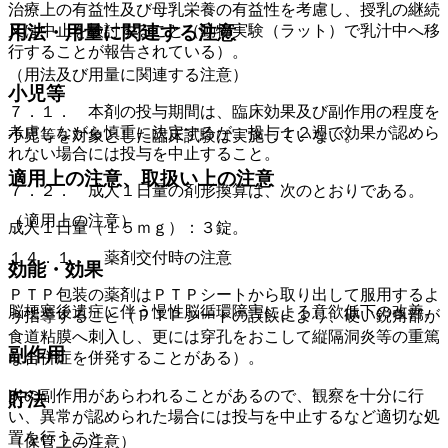
治療上の有益性及び母乳栄養の有益性を考慮し、授乳の継続
又は中止を検討すること（動物実験（ラット）で乳汁中へ移
用法・用量に関連する注意
行することが報告されている）。
（用法及び用量に関連する注意）
小児等
７．１． 本剤の投与期間は、臨床効果及び副作用の程度を
考慮しながら慎重に決定するが、投与１２週で効果が認めら
小児等を対象とした臨床試験は実施していない。
れない場合には投与を中止すること。
適用上の注意、取扱い上の注意
７．２． 成人１日量の剤形換算は、次のとおりである。
（適用上の注意）
成人１日量（１５ｍｇ）：３錠。
１４．１． 薬剤交付時の注意
効能・効果
ＰＴＰ包装の薬剤はＰＴＰシートから取り出して服用するよ
脳梗塞後遺症に伴う慢性脳循環障害による意欲低下の改善。
う指導すること（ＰＴＰシートの誤飲により、硬い鋭角部が
食道粘膜へ刺入し、更には穿孔をおこして縦隔洞炎等の重篤
副作用
な合併症を併発することがある）。
次の副作用があらわれることがあるので、観察を十分に行
貯法
い、異常が認められた場合には投与を中止するなど適切な処
置を行うこと。
（保管上の注意）