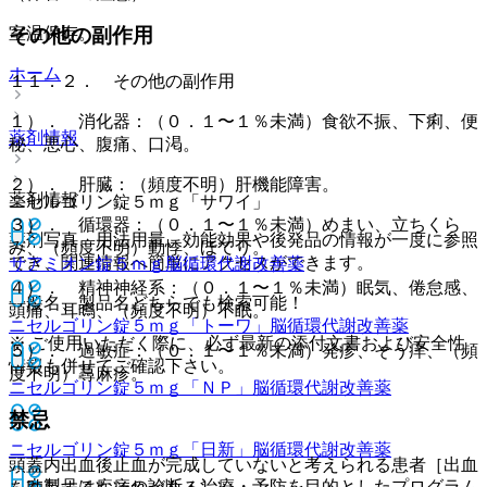
室温保存。
その他の副作用
ホーム
１１．２． その他の副作用
１）． 消化器：（０．１〜１％未満）食欲不振、下痢、便
薬剤情報
秘、悪心、腹痛、口渇。
２）． 肝臓：（頻度不明）肝機能障害。
薬剤情報
ニセルゴリン錠５ｍｇ「サワイ」
３）． 循環器：（０．１〜１％未満）めまい、立ちくら
薬剤写真、用法用量、効能効果や後発品の情報が一度に参照
み、（頻度不明）動悸、ほてり。
でき、関連情報へ簡単にアクセスができます。
サアミオン錠５ｍｇ
脳循環代謝改善薬
４）． 精神神経系：（０．１〜１％未満）眠気、倦怠感、
一般名、製品名どちらでも検索可能！
頭痛、耳鳴、（頻度不明）不眠。
ニセルゴリン錠５ｍｇ「トーワ」
脳循環代謝改善薬
※ ご使用いただく際に、必ず最新の添付文書および安全性
５）． 過敏症：（０．１〜１％未満）発疹、そう痒、（頻
情報も併せてご確認下さい。
度不明）蕁麻疹。
ニセルゴリン錠５ｍｇ「ＮＰ」
脳循環代謝改善薬
禁忌
ニセルゴリン錠５ｍｇ「日新」
脳循環代謝改善薬
頭蓋内出血後止血が完成していないと考えられる患者［出血
※本製品は疾病の診断・治療・予防を目的としたプログラム