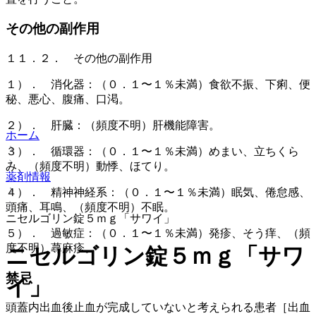
その他の副作用
１１．２． その他の副作用
１）． 消化器：（０．１〜１％未満）食欲不振、下痢、便
秘、悪心、腹痛、口渇。
２）． 肝臓：（頻度不明）肝機能障害。
ホーム
３）． 循環器：（０．１〜１％未満）めまい、立ちくら
み、（頻度不明）動悸、ほてり。
薬剤情報
４）． 精神神経系：（０．１〜１％未満）眠気、倦怠感、
頭痛、耳鳴、（頻度不明）不眠。
ニセルゴリン錠５ｍｇ「サワイ」
５）． 過敏症：（０．１〜１％未満）発疹、そう痒、（頻
度不明）蕁麻疹。
ニセルゴリン錠５ｍｇ「サワ
禁忌
イ」
頭蓋内出血後止血が完成していないと考えられる患者［出血