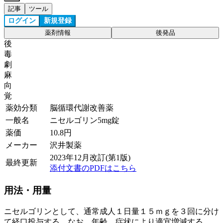
記事
ツール
ログイン
新規登録
薬剤情報
後発品
後
毒
劇
麻
向
覚
薬効分類
脳循環代謝改善薬
一般名
ニセルゴリン5mg錠
薬価
10.8
円
メーカー
沢井製薬
2023年12月改訂(第1版)
最終更新
添付文書のPDFはこちら
用法・用量
ニセルゴリンとして、通常成人１日量１５ｍｇを３回に分け
て経口投与する。なお、年齢、症状により適宜増減する。