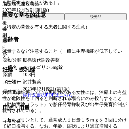
を助長するおそれがある］。
脳循環代謝改善薬
2023年12月改訂(第1版)
重要な基本的注意
薬剤情報
後発品
後
（特定の背景を有する患者に関する注意）
毒
劇
高齢者
麻
向
減量するなど注意すること（一般に生理機能が低下してい
覚
る）。
薬効分類
脳循環代謝改善薬
一般名
ニセルゴリン5mg錠
妊婦・授乳婦
薬価
10.8
円
メーカー
沢井製薬
（妊婦）
2023年12月改訂(第1版)
最終更新
妊婦又は妊娠している可能性のある女性には、治療上の有益
添付文書のPDFはこちら
性が危険性を上回ると判断される場合にのみ投与すること
（動物実験（ラット）で胎仔発育抑制及び出生仔発育抑制が
用法・用量
報告されている）。
ニセルゴリンとして、通常成人１日量１５ｍｇを３回に分け
（授乳婦）
て経口投与する。なお、年齢、症状により適宜増減する。