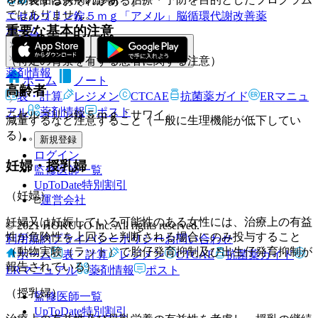
を助長するおそれがある］。
ではありません。
ニセルゴリン錠５ｍｇ「アメル」
脳循環代謝改善薬
重要な基本的注意
ホーム
（特定の背景を有する患者に関する注意）
薬剤情報
ホーム
ノート
高齢者
表・計算
レジメン
CTCAE
抗菌薬ガイド
ERマニュ
アル
薬剤情報
ポスト
ニセルゴリン錠５ｍｇ「サワイ」
減量するなど注意すること（一般に生理機能が低下してい
る）。
新規登録
ログイン
妊婦・授乳婦
監修医師一覧
UpToDate特別割引
（妊婦）
運営会社
妊婦又は妊娠している可能性のある女性には、治療上の有益
© 2021 HOKUTO Inc. All rights reserved.
性が危険性を上回ると判断される場合にのみ投与すること
利用規約
プライバシーポリシー
お問い合わせ
（動物実験（ラット）で胎仔発育抑制及び出生仔発育抑制が
ホーム
表・計算
レジメン
CTCAE
抗菌薬ガイド
報告されている）。
ERマニュアル
薬剤情報
ポスト
（授乳婦）
監修医師一覧
UpToDate特別割引