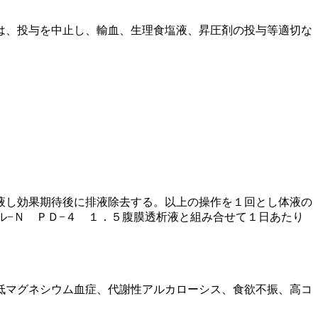
は、投与を中止し、輸血、生理食塩液、昇圧剤の投与等適切な
液し効果期待後に排液除去する。以上の操作を１回とし体液の
ル−Ｎ ＰＤ−４ １．５腹膜透析液と組み合せて１日あたり
低マグネシウム血症、代謝性アルカローシス、食欲不振、高コ