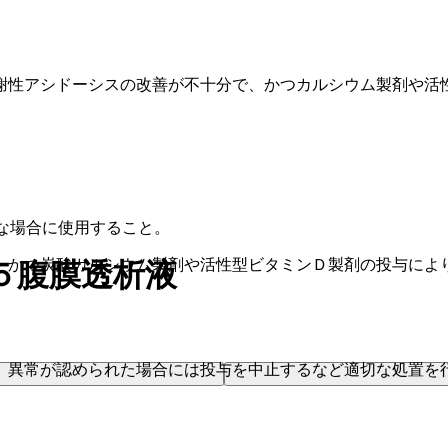
謝性アシドーシスの改善が不十分で、かつカルシウム製剤や活
な場合に使用すること。
、かつ炭酸カルシウム製剤や活性型ビタミンＤ製剤の投与によ
５腹膜透析液
、異常が認められた場合には投与を中止するなど適切な処置を