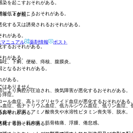
感染を起こすおそれがある。
機能低下が起こるおそれがある。
〔８．４参照〕。
悪化する又は誘発されるおそれがある。
それがある。
Rマニュアル
薬剤情報
ポスト
化するおそれがある。
それがある。
嘔吐、下痢、便秘、痔核、腹膜炎。
因となるおそれがある。
れがある。
ではありません。
留により胸腔が圧迫され、換気障害が悪化するおそれがある。
う痒症。
ロール血症、高トリグリセライド血症が悪化するおそれがある
ム血症、低ナトリウム血症、低カルシウム血症、低リン血症、
高血糖、肥満、アミノ酸喪失や水溶性ビタミン喪失等、脱水。
るおそれがある。
水腫、発熱、筋肉痛、筋骨格痛、浮腫、倦怠感。
悪化するおそれがある。