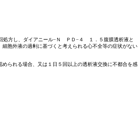
回処方し、ダイアニール−Ｎ ＰＤ−４ １．５腹膜透析液と
、細胞外液の過剰に基づくと考えられる心不全等の症状がない
認められる場合、又は１日５回以上の透析液交換に不都合を感