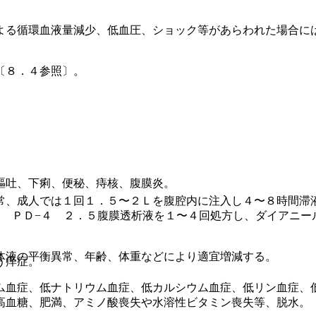
よる循環血液量減少、低血圧、ショック等があらわれた場合に
〔８．４参照〕。
嘔吐、下痢、便秘、痔核、腹膜炎。
常、成人では１回１．５〜２Ｌを腹腔内に注入し４〜８時間滞
 ＰＤ−４ ２．５腹膜透析液を１〜４回処方し、ダイアニー
体液の平衡異常、年齢、体重などにより適宜増減する。
う痒症。
ム血症、低ナトリウム血症、低カルシウム血症、低リン血症、
高血糖、肥満、アミノ酸喪失や水溶性ビタミン喪失等、脱水。