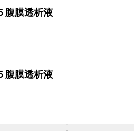
５腹膜透析液
５腹膜透析液