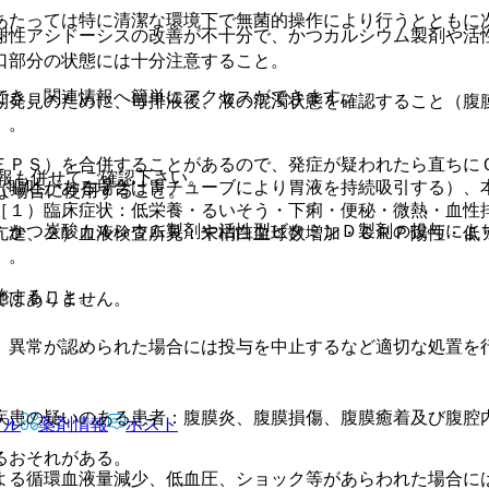
あたっては特に清潔な環境下で無菌的操作により行うとともに
謝性アシドーシスの改善が不十分で、かつカルシウム製剤や活
口部分の状態には十分注意すること。
でき、関連情報へ簡単にアクセスができます。
期発見のために、毎排液後、液の混濁状態を確認すること（腹
）。
ＥＰＳ）を合併することがあるので、発症が疑われたら直ちに
報も併せてご確認下さい。
（嘔吐がある場合は胃チューブにより胃液を持続吸引する）、
な場合に使用すること。
［１）臨床症状：低栄養・るいそう・下痢・便秘・微熱・血性
、かつ炭酸カルシウム製剤や活性型ビタミンＤ製剤の投与によ
亢進、２）血液検査所見：末梢白血球数増加・ＣＲＰ陽性・低
］。
施すること。
ではありません。
、異常が認められた場合には投与を中止するなど適切な処置を
疾患の疑いのある患者：腹膜炎、腹膜損傷、腹膜癒着及び腹腔
アル
薬剤情報
ポスト
るおそれがある。
よる循環血液量減少、低血圧、ショック等があらわれた場合に