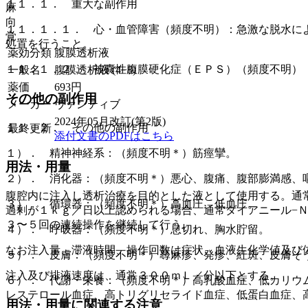
１１．１． 重大な副作用
麻
向
１１．１．１． 心・血管障害（頻度不明）：急激な脱水に
覚
処置を行うこと。
薬効分類
腹膜透析液
１１．１．２． 被嚢性腹膜硬化症（ＥＰＳ）（頻度不明）
一般名
腹膜透析液 (4−8)
薬価
693
円
その他の副作用
メーカー
ヴァンティブ
2024年05月改訂(第2版)
１１．２． その他の副作用
最終更新
添付文書のPDFはこちら
１）． 精神神経系：（頻度不明＊）筋痙攣。
用法・用量
２）． 消化器：（頻度不明＊）悪心、腹痛、腹部膨満感、
腹腔内に注入し透析治療を目的とした液として使用する。通
３）． 循環器：（頻度不明＊）高血圧、低血圧。
過剰が１ｋｇ／日以上認められる場合、通常ダイアニール−Ｎ
３〜５回の連続操作を継続して行う。
４）． 呼吸器：（頻度不明＊）息切れ、胸水貯留。
なお注入量、滞液時間、操作回数は症状、血液生化学値及び
５）． 皮膚：（頻度不明＊）蕁麻疹、発疹、紅斑、皮膚そ
注入及び排液速度は、通常３００ｍＬ／分以下とする。
６）． 代謝・栄養：（頻度不明＊）高乳酸血症、低カリウ
レステロール血症、高トリグリセライド血症、低蛋白血症、
用法・用量に関連する注意