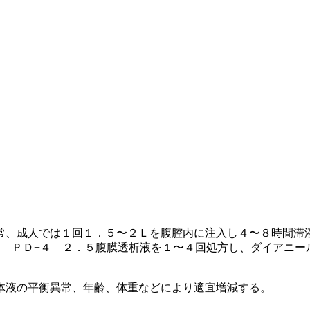
常、成人では１回１．５〜２Ｌを腹腔内に注入し４〜８時間滞
 ＰＤ−４ ２．５腹膜透析液を１〜４回処方し、ダイアニー
体液の平衡異常、年齢、体重などにより適宜増減する。