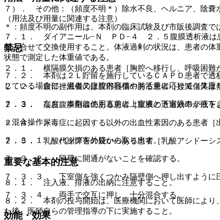
７）． その他：（頻度不明＊）除水不良、ヘルニア、陰嚢
（用法及び用量に関連する注意）
＊：頻度不明の副作用は、本剤の臨床試験及び市販後調査で
７．１． ダイアニール−Ｎ ＰＤ−４ ２．５腹膜透析液は
組み合せて交換使用すること。体液過剰の状況は、患者の体
禁忌
状態で測定した体重値である。
２．１． 横隔膜欠損のある患者［胸腔へ移行し、呼吸困難
７．２． 本剤は２Ｌ貯留を施行しているＣＡＰＤ患者で透
じている場合に、患者の腹腔内容積や肺活量に応じて（体重
２．２． 腹部挫滅傷又は腹部熱傷のある患者［挫滅傷又は
７．３． なお、本剤は使用直前に上室液と下室液の２液を
２．３． 高度腹膜癒着のある患者［腹膜の透過効率が低下
＜混合操作＞
２．４． 尿毒症に起因する以外の出血性素因のある患者［
７．３．１． バッグを外袋から取り出す。
２．５． 乳酸代謝障害の疑いのある患者［乳酸アシドーシ
７．３．２． 隔壁に開通がないことを確認する。
重要な基本的注意
７．３．３． 下室側を強くつかみ隔壁側へ押し出すように
８．１． 注入液、排液の出納に注意すること。
７．３．４． 両手で交互に押し、十分混合する。
８．２． 本剤の投与開始は、医療機関において医師により
た後、医師自らの管理指導の下に実施すること。
効能・効果