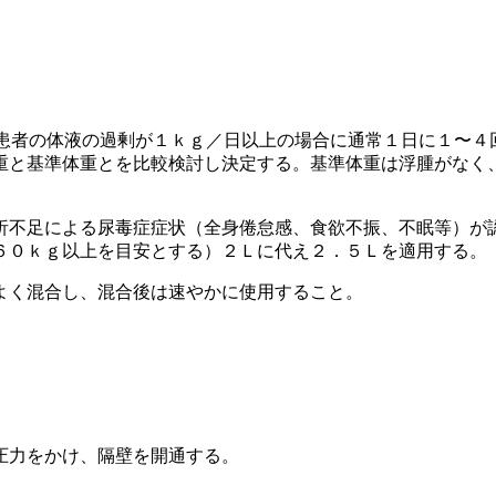
患者の体液の過剰が１ｋｇ／日以上の場合に通常１日に１〜４
重と基準体重とを比較検討し決定する。基準体重は浮腫がなく
析不足による尿毒症症状（全身倦怠感、食欲不振、不眠等）が
６０ｋｇ以上を目安とする）２Ｌに代え２．５Ｌを適用する。
よく混合し、混合後は速やかに使用すること。
圧力をかけ、隔壁を開通する。