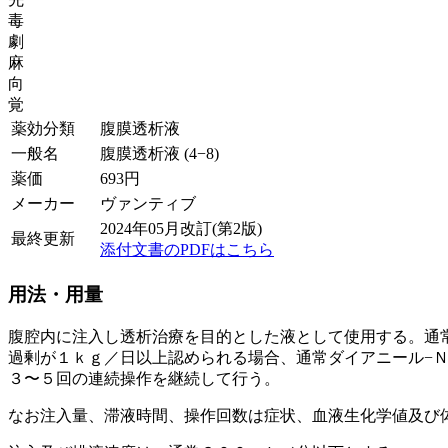
毒
劇
麻
向
覚
薬効分類
腹膜透析液
一般名
腹膜透析液 (4−8)
薬価
693
円
メーカー
ヴァンティブ
2024年05月改訂(第2版)
最終更新
添付文書のPDFはこちら
用法・用量
腹腔内に注入し透析治療を目的とした液として使用する。通
過剰が１ｋｇ／日以上認められる場合、通常ダイアニール−Ｎ
３〜５回の連続操作を継続して行う。
なお注入量、滞液時間、操作回数は症状、血液生化学値及び