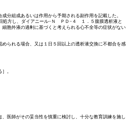
合成分組成あるいは作用から予期される副作用を記載した。
回処方し、ダイアニール−Ｎ ＰＤ−４ １．５腹膜透析液と
、細胞外液の過剰に基づくと考えられる心不全等の症状がない
認められる場合、又は１日５回以上の透析液交換に不都合を感
。
る］。
は、医師がその妥当性を慎重に検討し、十分な教育訓練を施し