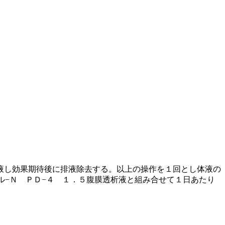
液し効果期待後に排液除去する。以上の操作を１回とし体液の
ル−Ｎ ＰＤ−４ １．５腹膜透析液と組み合せて１日あたり