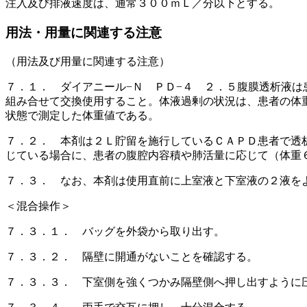
注入及び排液速度は、通常３００ｍＬ／分以下とする。
用法・用量に関連する注意
（用法及び用量に関連する注意）
７．１． ダイアニール−Ｎ ＰＤ−４ ２．５腹膜透析液は
組み合せて交換使用すること。体液過剰の状況は、患者の体
状態で測定した体重値である。
７．２． 本剤は２Ｌ貯留を施行しているＣＡＰＤ患者で透
じている場合に、患者の腹腔内容積や肺活量に応じて（体重
７．３． なお、本剤は使用直前に上室液と下室液の２液を
＜混合操作＞
７．３．１． バッグを外袋から取り出す。
７．３．２． 隔壁に開通がないことを確認する。
７．３．３． 下室側を強くつかみ隔壁側へ押し出すように