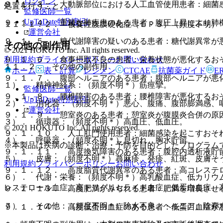
ログイン
９．１．３． 大動脈部位における人工血管使用患者：細菌
処置を行うこと。
監修医師一覧
UpToDate特別割引
９．１．４． 重篤な肺疾患のある患者：腹圧上昇により肺
１１．１．２． 被嚢性腹膜硬化症（ＥＰＳ）（頻度不明）
運営会社
９．１．５． 糖代謝障害の疑いのある患者：糖代謝異常が
その他の副作用
© 2021 HOKUTO Inc. All rights reserved.
利用規約
プライバシーポリシー
お問い合わせ
９．１．６． 食事摂取不良の患者：栄養状態が悪化するお
１１．２． その他の副作用
ホーム
表・計算
レジメン
CTCAE
抗菌薬ガイド
E
９．１．７． 腹部ヘルニアのある患者：腹部ヘルニアが悪
１）． 精神神経系：（頻度不明＊）筋痙攣。
監修医師一覧
９．１．８． 腰椎障害のある患者：腰椎障害が悪化するお
UpToDate特別割引
２）． 消化器：（頻度不明＊）悪心、腹痛、腹部膨満感、
運営会社
９．１．９． 憩室炎のある患者：憩室炎が腹膜炎合併の原
３）． 循環器：（頻度不明＊）高血圧、低血圧。
© 2021 HOKUTO Inc. All rights reserved.
９．１．１０． 人工肛門使用患者：細菌感染を起こすおそ
４）． 呼吸器：（頻度不明＊）息切れ、胸水貯留。
※本製品は疾病の診断・治療・予防を目的としたプログラム
９．１．１１． 高度換気障害のある患者：腹腔内透析液貯
５）． 皮膚：（頻度不明＊）蕁麻疹、発疹、紅斑、皮膚そ
利用規約
プライバシーポリシー
お問い合わせ
９．１．１２． 高度脂質代謝異常のある患者：高コレステ
６）． 代謝・栄養：（頻度不明＊）高乳酸血症、低カリウ
レステロール血症、高トリグリセライド血症、低蛋白血症、
９．１．１３． 高度肥満がみられる患者：肥満を増長させ
７）． その他：（頻度不明＊）除水不良、ヘルニア、陰嚢
９．１．１４． 高度低蛋白血症のある患者：低蛋白血症が