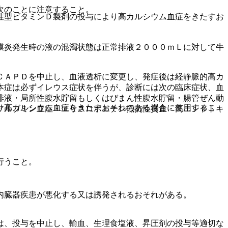
次のことに注意すること。
性型ビタミンＤ製剤の投与により高カルシウム血症をきたすお
膜炎発生時の液の混濁状態は正常排液２０００ｍＬに対して牛
ＣＡＰＤを中止し、血液透析に変更し、発症後は経静脈的高カ
本症は必ずイレウス症状を伴うが、診断には次の臨床症状、血
排液・局所性腹水貯留もしくはびまん性腹水貯留・腸管ぜん動
り高カルシウム血症をきたすおそれのある場合に使用するこ
アルブミン血症・エリスロポエチン抵抗性貧血・高エンドトキ
行うこと。
内臓器疾患が悪化する又は誘発されるおそれがある。
は、投与を中止し、輸血、生理食塩液、昇圧剤の投与等適切な