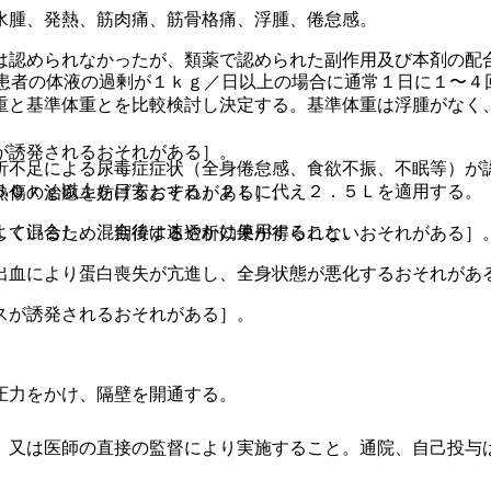
水腫、発熱、筋肉痛、筋骨格痛、浮腫、倦怠感。
は認められなかったが、類薬で認められた副作用及び本剤の配
患者の体液の過剰が１ｋｇ／日以上の場合に通常１日に１〜４
重と基準体重とを比較検討し決定する。基準体重は浮腫がなく
が誘発されるおそれがある］。
析不足による尿毒症症状（全身倦怠感、食欲不振、不眠等）が
６０ｋｇ以上を目安とする）２Ｌに代え２．５Ｌを適用する。
熱傷の治癒を妨げるおそれがある］。
よく混合し、混合後は速やかに使用すること。
しているため、期待する透析効果が得られないおそれがある］
出血により蛋白喪失が亢進し、全身状態が悪化するおそれがあ
スが誘発されるおそれがある］。
圧力をかけ、隔壁を開通する。
、又は医師の直接の監督により実施すること。通院、自己投与