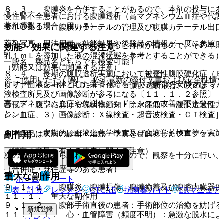
８．３． 腹膜炎を合併することがあるので、本剤の投与に
慢性腎不全患者における腹膜透析（高マグネシウム血症や代
薬剤情報
それのある場合に用いる）。
８．３．１． 腹膜カテーテルの管理及び腹膜カテーテル出
薬剤写真、用法用量、効能効果や後発品の情報が一度に参照
８．３．２． 腹膜炎が発生すると排液が濁るので、その早
効能・効果に関連する注意
乳１ｍＬを添加した液の混濁状態を参考とすることができる
一般名、製品名どちらでも検索可能！
（効能又は効果に関連する注意）
８．４． 長期の腹膜透析実施において被嚢性腹膜硬化症（
※ ご使用いただく際に、必ず最新の添付文書および安全性情
ロリー輸液を主体とした栄養補給を行い、腸管の安静を保つ
ダイアニール−Ｎ ＰＤ−４ ２．５腹膜透析液は、次のよう
液検査所見及び画像診断が参考になる〔１１．１．２参照〕
高マグネシウム血症や代謝性アシドーシスの改善が不十分で
音低下・腹部における塊状物触知・除水能低下・腹膜透過性
と。
シン血症、３）画像診断：Ｘ線検査・超音波検査・ＣＴ検査
８．５． 定期的に血液生化学検査及び血液学的検査等を実
※本製品は疾病の診断・治療・予防を目的としたプログラム
副作用
（特定の背景を有する患者に関する注意）
次の副作用があらわれることがあるので、観察を十分に行い
（合併症・既往歴等のある患者）
重大な副作用
ホーム
ノート
９．１．１． 腹膜炎、腹膜損傷、腹膜癒着及び腹腔内臓器
表・計算
レジメン
CTCAE
抗菌薬ガイド
ERマニュ
１１．１． 重大な副作用
９．１．２． 腹部手術直後の患者：手術部位の治癒を妨げ
新規登録
１１．１．１． 心・血管障害（頻度不明）：急激な脱水に