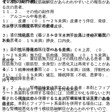
その他の副作用
９．１．１． 横紋筋融解症があらわれやすいとの報告があ
る次の患者。
１１．２． その他の副作用
・ アルコール中毒患者。
１）． 皮膚：（０．１〜２％未満）皮膚そう痒症、発疹、
・ 甲状腺機能低下症の患者。
蕁麻疹、（頻度不明）苔癬様皮疹。
・ 遺伝性筋疾患（筋ジストロフィー等）又はその家族歴の
２）． 消化器：（０．１〜２％未満）腹痛、便秘、嘔気、
ある患者。
下痢、（０．１％未満）膵炎、口内炎。
・ 薬剤性筋障害の既往歴のある患者。
３）． 筋・骨格系：（２〜５％未満）ＣＫ上昇、（０．
１〜２％未満）無力症、筋肉痛、関節痛、（０．１％未満）
９．１．２． 重症筋無力症又はその既往歴のある患者：重
筋痙攣。
症筋無力症（眼筋型、全身型）が悪化又は再発することがあ
る〔１１．１．４参照〕。
４）． 精神神経系：（０．１〜２％未満）頭痛、浮動性め
まい、（０．１％未満）健忘、睡眠障害（不眠、悪夢等）、
（腎機能障害患者）
抑うつ。
９．２．１． 腎機能検査値異常のある患者：本剤とフィブ
５）． 内分泌：（頻度不明）女性化乳房。
ラート系薬剤を併用する場合には、治療上やむを得ないと判
断される場合にのみ併用すること。腎機能検査値異常のある
６）． 代謝異常：（０．１％未満）ＨｂＡ１ｃ上昇、血糖
患者に、本剤とフィブラート系薬剤を併用する場合には、急
値上昇。
激な腎機能悪化を伴う横紋筋融解症があらわれやすいので、