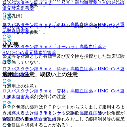
ロスバスタチン錠５ｍｇ「ＴＣＫ」
高脂血症薬 > HMG−CoA
る）〔２．３参照〕。
還元酵素阻害薬
（授乳婦）
ロスバスタチン錠５ｍｇ「ＹＤ」
高脂血症薬 > HMG−CoA還
投与しないこと（ラットで乳汁中への移行が報告されてい
元酵素阻害薬
る）〔２．３参照〕。
小児等
ロスバスタチン錠５ｍｇ「オーハラ」
高脂血症薬 >
HMG−CoA還元酵素阻害薬
小児等を対象とした有効性及び安全性を指標とした臨床試験
は実施していない。
ロスバスタチン錠５ｍｇ「科研」
高脂血症薬 > HMG−CoA還
適用上の注意、取扱い上の注意
元酵素阻害薬
（適用上の注意）
ロスバスタチン錠５ｍｇ「杏林」
高脂血症薬 > HMG−CoA還
１４．１． 薬剤交付時の注意
元酵素阻害薬
ＰＴＰ包装の薬剤はＰＴＰシートから取り出して服用するよ
ロスバスタチン錠５ｍｇ「ケミファ」
う指導すること（ＰＴＰシートの誤飲により、硬い鋭角部が
高脂血症薬 >
HMG−CoA還元酵素阻害薬
食道粘膜へ刺入し、更には穿孔をおこして縦隔洞炎等の重篤
な合併症を併発することがある）。