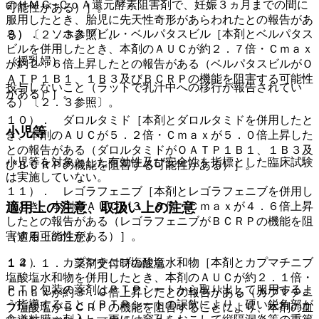
のＨＭＧ−ＣｏＡ還元酵素阻害剤で、妊娠３ヵ月までの間に
可能性がある）］。
服用したとき、胎児に先天性奇形があらわれたとの報告があ
９）． ソホスブビル・ベルパタスビル［本剤とベルパタス
る）〔２．３参照〕。
ビルを併用したとき、本剤のＡＵＣが約２．７倍・Ｃｍａｘ
（授乳婦）
が約２．６倍上昇したとの報告がある（ベルパタスビルがＯ
ＡＴＰ１Ｂ１、１Ｂ３及びＢＣＲＰの機能を阻害する可能性
投与しないこと（ラットで乳汁中への移行が報告されてい
がある）］。
る）〔２．３参照〕。
１０）． ダロルタミド［本剤とダロルタミドを併用したと
小児等
き、本剤のＡＵＣが５．２倍・Ｃｍａｘが５．０倍上昇した
との報告がある（ダロルタミドがＯＡＴＰ１Ｂ１、１Ｂ３及
小児等を対象とした有効性及び安全性を指標とした臨床試験
びＢＣＲＰの機能を阻害する可能性がある）］。
は実施していない。
１１）． レゴラフェニブ［本剤とレゴラフェニブを併用し
適用上の注意、取扱い上の注意
たとき、本剤のＡＵＣが３．８倍・Ｃｍａｘが４．６倍上昇
したとの報告がある（レゴラフェニブがＢＣＲＰの機能を阻
害する可能性がある）］。
（適用上の注意）
１２）． カプマチニブ塩酸塩水和物［本剤とカプマチニブ
１４．１． 薬剤交付時の注意
塩酸塩水和物を併用したとき、本剤のＡＵＣが約２．１倍・
ＰＴＰ包装の薬剤はＰＴＰシートから取り出して服用するよ
Ｃｍａｘが約３．０倍上昇したとの報告がある（カプマチニ
う指導すること（ＰＴＰシートの誤飲により、硬い鋭角部が
ブ塩酸塩がＢＣＲＰの機能を阻害することにより、本剤の血