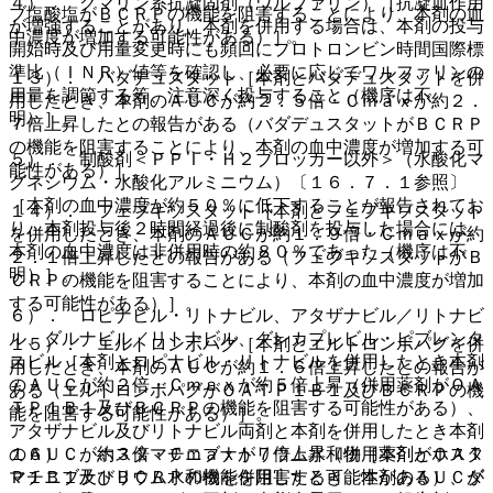
４）． クマリン系抗凝固剤（ワルファリン）［抗凝血作用
ブ塩酸塩がＢＣＲＰの機能を阻害することにより、本剤の血
が増強することがあり、本剤を併用する場合は、本剤の投与
中濃度が増加する可能性がある）］。
開始時及び用量変更時にも頻回にプロトロンビン時間国際標
準比（ＩＮＲ）値等を確認し、必要に応じてワルファリンの
１３）． バダデュスタット［本剤とバダデュスタットを併
用量を調節する等、注意深く投与すること（機序は不
用したとき、本剤のＡＵＣが約２．５倍・Ｃｍａｘが約２．
明）］。
７倍上昇したとの報告がある（バダデュスタットがＢＣＲＰ
の機能を阻害することにより、本剤の血中濃度が増加する可
５）． 制酸剤＜ＰＰＩ・Ｈ２ブロッカー以外＞（水酸化マ
能性がある）］。
グネシウム・水酸化アルミニウム）〔１６．７．１参照〕
［本剤の血中濃度が約５０％に低下することが報告されてお
１４）． フェブキソスタット［本剤とフェブキソスタット
り、本剤投与後２時間経過後に制酸剤を投与した場合には、
を併用したとき、本剤のＡＵＣが約１．９倍・Ｃｍａｘが約
本剤の血中濃度は非併用時の約８０％であった（機序は不
２．１倍上昇したとの報告がある（フェブキソスタットがＢ
明）］。
ＣＲＰの機能を阻害することにより、本剤の血中濃度が増加
する可能性がある）］。
６）． ロピナビル・リトナビル、アタザナビル／リトナビ
ル、ダルナビル／リトナビル、グレカプレビル・ピブレンタ
１５）． エルトロンボパグ［本剤とエルトロンボパグを併
スビル［本剤とロピナビル・リトナビルを併用したとき本剤
用したとき、本剤のＡＵＣが約１．６倍上昇したとの報告が
のＡＵＣが約２倍・Ｃｍａｘが約５倍上昇（併用薬剤がＯＡ
ある（エルトロンボパグがＯＡＴＰ１Ｂ１及びＢＣＲＰの機
ＴＰ１Ｂ１及びＢＣＲＰの機能を阻害する可能性がある）、
能を阻害する可能性がある）］。
アタザナビル及びリトナビル両剤と本剤を併用したとき本剤
のＡＵＣが約３倍・Ｃｍａｘが７倍上昇（併用薬剤がＯＡＴ
１６）． ホスタマチニブナトリウム水和物［本剤とホスタ
Ｐ１Ｂ１及びＢＣＲＰの機能を阻害する可能性がある）、ダ
マチニブナトリウム水和物を併用したとき、本剤のＡＵＣが