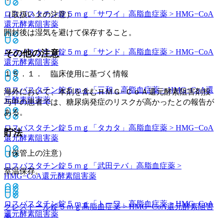
ロスバスタチン錠５ｍｇ「サワイ」
高脂血症薬 > HMG−CoA
（取扱い上の注意）
還元酵素阻害薬
開封後は湿気を避けて保存すること。
ロスバスタチン錠５ｍｇ「サンド」
高脂血症薬 > HMG−CoA
その他の注意
還元酵素阻害薬
１５．１． 臨床使用に基づく情報
ロスバスタチン錠５ｍｇ「三和」
高脂血症薬 > HMG−CoA還
海外において、本剤を含むＨＭＧ−ＣｏＡ還元酵素阻害剤投
元酵素阻害薬
与中の患者では、糖尿病発症のリスクが高かったとの報告が
ある。
ロスバスタチン錠５ｍｇ「タカタ」
高脂血症薬 > HMG−CoA
貯法
還元酵素阻害薬
（保管上の注意）
ロスバスタチン錠５ｍｇ「武田テバ」
高脂血症薬 >
室温保存。
HMG−CoA還元酵素阻害薬
ロスバスタチン錠５ｍｇ「トーワ」
高脂血症薬 > HMG−CoA
クレストール錠５ｍｇ
高脂血症薬 > HMG−CoA還元酵素阻害
還元酵素阻害薬
薬