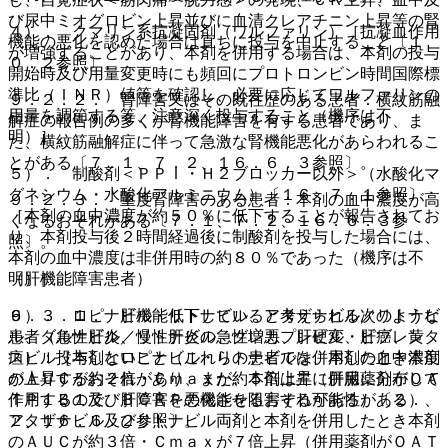
び尿中ミオグロビン上昇並びに血清クレアチニン上昇等の腎
４）． クマリン系抗凝固剤（ワルファリン）［抗凝血作用
機能の悪化を認めた場合は直ちに投与を中止すること〔１
が増強することがあり、本剤を併用する場合は、本剤の投与
０．２参照〕。
開始時及び用量変更時にも頻回にプロトロンビン時間国際標
準比（ＩＮＲ）値等を確認し、必要に応じてワルファリンの
９．２．２． 腎障害又はその既往歴のある患者：横紋筋融
用量を調節する等、注意深く投与すること（機序は不
解症の報告例の多くが腎機能障害を有する患者であり、ま
明）］。
た、横紋筋融解症に伴って急激な腎機能悪化があらわれるこ
とがある〔７．１、７．２、１６．６．３参照〕。
５）． 制酸剤＜ＰＰＩ・Ｈ２ブロッカー以外＞（水酸化マ
グネシウム・水酸化アルミニウム）〔１６．７．１参照〕
９．２．３． 重度腎障害のある患者：本剤の血中濃度が高
［本剤の血中濃度が約５０％に低下することが報告されてお
くなるおそれがある〔７．１、７．２、１６．６．３参
り、本剤投与後２時間経過後に制酸剤を投与した場合には、
照〕。
本剤の血中濃度は非併用時の約８０％であった（機序は不
（肝機能障害患者）
明）］。
９．３．１． 肝機能低下していると考えられる次のような
６）． ロピナビル・リトナビル、アタザナビル／リトナビ
患者（急性肝炎、慢性肝炎の急性増悪、肝硬変、肝癌、黄
ル、ダルナビル／リトナビル、グレカプレビル・ピブレンタ
疸）：投与しないこと（これらの患者では、本剤の血中濃度
スビル［本剤とロピナビル・リトナビルを併用したとき本剤
が上昇するおそれがあり、また、本剤は主に肝臓に分布して
のＡＵＣが約２倍・Ｃｍａｘが約５倍上昇（併用薬剤がＯＡ
作用するので、肝障害を悪化させるおそれがある）〔２．
ＴＰ１Ｂ１及びＢＣＲＰの機能を阻害する可能性がある）、
２、１６．６．２参照〕。
アタザナビル及びリトナビル両剤と本剤を併用したとき本剤
のＡＵＣが約３倍・Ｃｍａｘが７倍上昇（併用薬剤がＯＡＴ