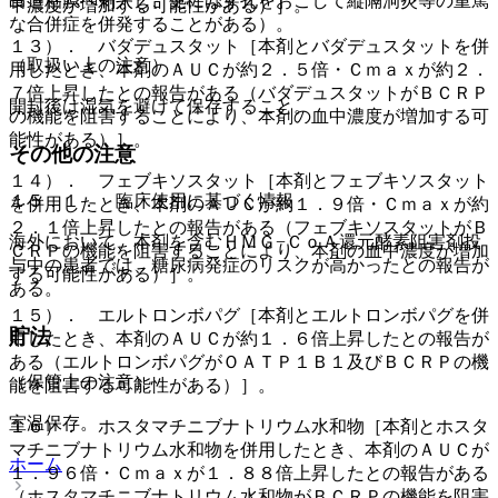
食道粘膜へ刺入し、更には穿孔をおこして縦隔洞炎等の重篤
中濃度が増加する可能性がある）］。
な合併症を併発することがある）。
１３）． バダデュスタット［本剤とバダデュスタットを併
（取扱い上の注意）
用したとき、本剤のＡＵＣが約２．５倍・Ｃｍａｘが約２．
７倍上昇したとの報告がある（バダデュスタットがＢＣＲＰ
開封後は湿気を避けて保存すること。
の機能を阻害することにより、本剤の血中濃度が増加する可
能性がある）］。
その他の注意
１４）． フェブキソスタット［本剤とフェブキソスタット
１５．１． 臨床使用に基づく情報
を併用したとき、本剤のＡＵＣが約１．９倍・Ｃｍａｘが約
２．１倍上昇したとの報告がある（フェブキソスタットがＢ
海外において、本剤を含むＨＭＧ−ＣｏＡ還元酵素阻害剤投
ＣＲＰの機能を阻害することにより、本剤の血中濃度が増加
与中の患者では、糖尿病発症のリスクが高かったとの報告が
する可能性がある）］。
ある。
１５）． エルトロンボパグ［本剤とエルトロンボパグを併
貯法
用したとき、本剤のＡＵＣが約１．６倍上昇したとの報告が
ある（エルトロンボパグがＯＡＴＰ１Ｂ１及びＢＣＲＰの機
（保管上の注意）
能を阻害する可能性がある）］。
室温保存。
１６）． ホスタマチニブナトリウム水和物［本剤とホスタ
マチニブナトリウム水和物を併用したとき、本剤のＡＵＣが
ホーム
１．９６倍・Ｃｍａｘが１．８８倍上昇したとの報告がある
（ホスタマチニブナトリウム水和物がＢＣＲＰの機能を阻害