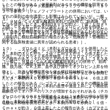
したとの報告がある（併用薬剤がＢＣＲＰの機能を阻害する
１）． フィブラート系薬剤（ベザフィブラート等）〔９．
可能性がある）］。
２．１参照〕［フェノフィブラートとの併用においては、い
ずれの薬剤の血中濃度にも影響はみられていないが、一般
９）． ソホスブビル・ベルパタスビル［本剤とベルパタス
に、ＨＭＧ−ＣｏＡ還元酵素阻害剤との併用で、筋肉痛、脱
ビルを併用したとき、本剤のＡＵＣが約２．７倍・Ｃｍａｘ
力感、ＣＫ上昇、血中及び尿中ミオグロビン上昇を特徴と
が約２．６倍上昇したとの報告がある（ベルパタスビルがＯ
し、急激な腎機能悪化を伴う横紋筋融解症があらわれやすい
ＡＴＰ１Ｂ１、１Ｂ３及びＢＣＲＰの機能を阻害する可能性
（両剤共に横紋筋融解症の報告がある＜危険因子＞腎機能に
がある）］。
関する臨床検査値に異常が認められる患者）］。
１０）． ダロルタミド［本剤とダロルタミドを併用したと
２）． ニコチン酸、アゾール系抗真菌薬（イトラコナゾー
き、本剤のＡＵＣが５．２倍・Ｃｍａｘが５．０倍上昇した
ル等）、マクロライド系抗生物質（エリスロマイシン等）
との報告がある（ダロルタミドがＯＡＴＰ１Ｂ１、１Ｂ３及
［一般に、ＨＭＧ−ＣｏＡ還元酵素阻害剤との併用で、筋肉
びＢＣＲＰの機能を阻害する可能性がある）］。
痛、脱力感、ＣＫ上昇、血中及び尿中ミオグロビン上昇を特
徴とし、急激な腎機能悪化を伴う横紋筋融解症があらわれや
１１）． レゴラフェニブ［本剤とレゴラフェニブを併用し
すい（＜危険因子＞腎機能障害のある患者）］。
たとき、本剤のＡＵＣが３．８倍・Ｃｍａｘが４．６倍上昇
したとの報告がある（レゴラフェニブがＢＣＲＰの機能を阻
３）． チカグレロル［本剤の血漿中濃度上昇により横紋筋
害する可能性がある）］。
融解症やミオパチーのリスクが増加するおそれがある（チカ
グレロルがＢＣＲＰを阻害することにより本剤の排出が阻害
１２）． カプマチニブ塩酸塩水和物［本剤とカプマチニブ
され、本剤の血漿中濃度が上昇する可能性がある）］。
塩酸塩水和物を併用したとき、本剤のＡＵＣが約２．１倍・
Ｃｍａｘが約３．０倍上昇したとの報告がある（カプマチニ