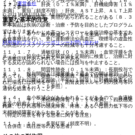
２．４． シクロスポリン投与中の患者〔１０．１、１６．
運営会社
１１．１．５． 肝炎（０．１％未満）、肝機能障害（１％
７．２参照〕。
未満）、黄疸（頻度不明）：肝炎、ＡＳＴ上昇、ＡＬＴ上昇
© 2021 HOKUTO Inc. All rights reserved.
等を伴う肝機能障害、黄疸があらわれることがある〔８．３
重要な基本的注意
参照〕。
※本製品は疾病の診断・治療・予防を目的としたプログラム
ではありません。
８．１． あらかじめ高コレステロール血症治療の基本であ
１１．１．６． 血小板減少（０．１％未満）〔８．４参
る食事療法を行い、更に運動療法や高血圧、喫煙等の虚血性
照〕。
利用規約
プライバシーポリシー
お問い合わせ
心疾患のリスクファクターの軽減等も十分考慮すること。
１１．１．７． 過敏症状（０．１％未満）：血管浮腫を含
８．２． 投与中は血中脂質値を定期的に検査し、治療に対
む過敏症状があらわれることがある。
する反応が認められない場合には投与を中止すること。
１１．１．８． 間質性肺炎（０．１％未満）：長期投与で
８．３． 投与開始又は増量後１２週までの間は原則、月に
あっても、発熱、咳嗽、呼吸困難、胸部Ｘ線異常等が認めら
１回、それ以降は定期的（半年に１回等）に肝機能検査を行
れた場合には投与を中止し、副腎皮質ホルモン剤の投与等の
うこと〔１１．１．５参照〕。
適切な処置を行うこと。
８．４． 血小板減少があらわれることがあるので、血液検
１１．１．９． 末梢神経障害（０．１％未満）：四肢感覚
査等の観察を十分に行うこと〔１１．１．６参照〕。
鈍麻、しびれ感等の感覚障害、疼痛、あるいは筋力低下等の
末梢神経障害があらわれることがある。
（特定の背景を有する患者に関する注意）
１１．１．１０． 多形紅斑（頻度不明）。
（合併症・既往歴等のある患者）