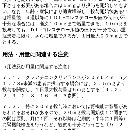
下させる必要がある場合には５ｍｇより投与を開始してもよ
い。なお、年齢・症状により適宜増減し、投与開始後あるい
は増量後、４週以降にＬＤＬ−コレステロール値の低下が不
十分な場合には、漸次１０ｍｇまで増量できる。１０ｍｇを
投与してもＬＤＬ−コレステロール値の低下が十分でない重
症患者に限り、さらに増量できるが、１日最大２０ｍｇまで
とする。
用法・用量に関連する注意
（用法及び用量に関連する注意）
７．１． クレアチニンクリアランスが３０ｍＬ／ｍｉｎ／
１．７３u未満の患者に投与する場合には、２．５ｍｇより
投与を開始し、１日最大投与量は５ｍｇとする〔９．２．
２、９．２．３、１６．６．３参照〕。
７．２． 特に２０ｍｇ投与時においては腎機能に影響があ
らわれるおそれがあるので、２０ｍｇ投与開始後１２週まで
の間は原則、月に１回、それ以降は定期的（半年に１回等）
に腎機能検査を行うなど、観察を十分に行うこと〔９．２．