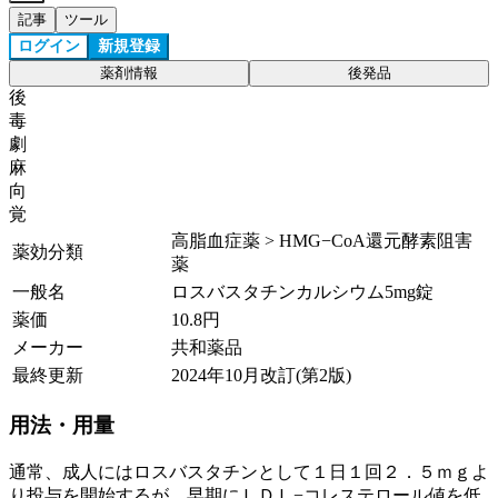
記事
ツール
ログイン
新規登録
薬剤情報
後発品
後
毒
劇
麻
向
覚
高脂血症薬 > HMG−CoA還元酵素阻害
薬効分類
薬
一般名
ロスバスタチンカルシウム5mg錠
薬価
10.8
円
メーカー
共和薬品
最終更新
2024年10月改訂(第2版)
用法・用量
通常、成人にはロスバスタチンとして１日１回２．５ｍｇよ
り投与を開始するが、早期にＬＤＬ−コレステロール値を低