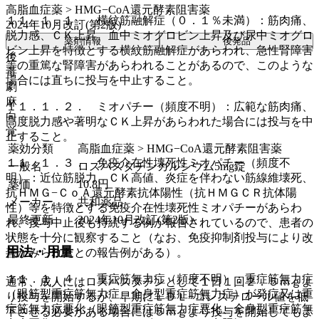
高脂血症薬 > HMG−CoA還元酵素阻害薬
１１．１．１． 横紋筋融解症（０．１％未満）：筋肉痛、
2024年10月改訂(第2版)
脱力感、ＣＫ上昇、血中ミオグロビン上昇及び尿中ミオグロ
薬剤情報
後発品
ビン上昇を特徴とする横紋筋融解症があらわれ、急性腎障害
後
等の重篤な腎障害があらわれることがあるので、このような
毒
場合には直ちに投与を中止すること。
劇
麻
１１．１．２． ミオパチー（頻度不明）：広範な筋肉痛、
向
高度脱力感や著明なＣＫ上昇があらわれた場合には投与を中
覚
止すること。
薬効分類
高脂血症薬 > HMG−CoA還元酵素阻害薬
１１．１．３． 免疫介在性壊死性ミオパチー（頻度不
一般名
ロスバスタチンカルシウム5mg錠
明）：近位筋脱力、ＣＫ高値、炎症を伴わない筋線維壊死、
薬価
10.8
円
抗ＨＭＧ−ＣｏＡ還元酵素抗体陽性（抗ＨＭＧＣＲ抗体陽
メーカー
共和薬品
性）等を特徴とする免疫介在性壊死性ミオパチーがあらわ
最終更新
2024年10月改訂(第2版)
れ、投与中止後も持続する例が報告されているので、患者の
状態を十分に観察すること（なお、免疫抑制剤投与により改
用法・用量
善がみられたとの報告例がある）。
１１．１．４． 重症筋無力症（頻度不明）：重症筋無力症
通常、成人にはロスバスタチンとして１日１回２．５ｍｇよ
（眼筋型重症筋無力症、全身型重症筋無力症）が発症又は重
り投与を開始するが、早期にＬＤＬ−コレステロール値を低
症筋無力症悪化（眼筋型重症筋無力症悪化、全身型重症筋無
下させる必要がある場合には５ｍｇより投与を開始してもよ