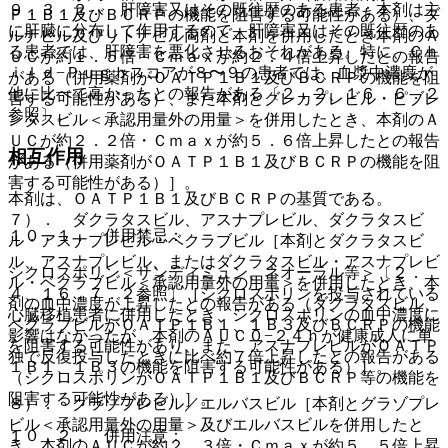
９．３．２． 肝障害又はその既往歴のある患者：本剤は主
Ｐ１Ｂ１及びＢＣＲＰの機能を阻害する可能性がある）、ダ
に肝臓に分布して作用するので、肝障害又はその既往歴のあ
ルナビル及びリトナビル両剤と本剤を併用したとき本剤のＡ
る患者では、肝障害を悪化させるおそれがある。特に、Ｃｈ
ＵＣが約１．５倍・Ｃｍａｘが約２．４倍上昇したとの報告
ｉｌｄ−Ｐｕｇｈスコアが８〜９の患者では、血漿中濃度が
がある（併用薬剤がＯＡＴＰ１Ｂ１及びＢＣＲＰの機能を阻
他に比べて高かったとの報告がある〔２．２、１６．６．２
害する可能性がある）、また本剤とグレカプレビル・ピブレ
参照〕。
ンタスビル＜承認用量外の用量＞を併用したとき、本剤のＡ
ＵＣが約２．２倍・Ｃｍａｘが約５．６倍上昇したとの報告
相互作用
がある（併用薬剤がＯＡＴＰ１Ｂ１及びＢＣＲＰの機能を阻
害する可能性がある）］。
本剤は、ＯＡＴＰ１Ｂ１及びＢＣＲＰの基質である。
７）． ダクラタスビル、アスナプレビル、ダクラタスビ
１０．１． 併用禁忌：
ル・アスナプレビル・ベクラブビル［本剤とダクラタスビ
ル、アスナプレビル、またはダクラタスビル・アスナプレビ
シクロスポリン＜サンディミュン、ネオーラル等＞〔２．
ル・ベクラブビル＜承認用量外の用量＞を併用したとき、本
４、１６．７．２参照〕［シクロスポリンを投与されている
剤の血中濃度が上昇したとの報告がある（ダクラタスビル、
心臓移植患者に併用したとき、シクロスポリンの血中濃度に
ベクラブビルがＯＡＴＰ１Ｂ１、１Ｂ３及びＢＣＲＰの機能
影響はなかったが、本剤のＡＵＣ０−２４ｈが健康成人に単
を阻害する可能性があり、また、アスナプレビルがＯＡＴＰ
独で反復投与したときに比べ約７倍上昇したとの報告がある
１Ｂ１、１Ｂ３の機能を阻害する可能性がある）］。
（シクロスポリンがＯＡＴＰ１Ｂ１及びＢＣＲＰ等の機能を
阻害する可能性がある）］。
８）． グラゾプレビル／エルバスビル［本剤とグラゾプレ
ビル＜承認用量外の用量＞及びエルバスビルを併用したと
１０．２． 併用注意：
き、本剤のＡＵＣが約２．３倍・Ｃｍａｘが約５．５倍上昇