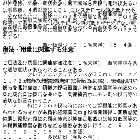
力症悪化）することがある〔９．１．２参照〕。
い。なお、年齢・症状により適宜増減し、投与開始後あるい
は増量後、４週以降にＬＤＬ−コレステロール値の低下が不
１１．１．５． 肝炎（０．１％未満）、肝機能障害（１％
十分な場合には、漸次１０ｍｇまで増量できる。１０ｍｇを
未満）、黄疸（頻度不明）：肝炎、ＡＳＴ上昇、ＡＬＴ上昇
投与してもＬＤＬ−コレステロール値の低下が十分でない重
等を伴う肝機能障害、黄疸があらわれることがある〔８．３
症患者に限り、さらに増量できるが、１日最大２０ｍｇまで
参照〕。
とする。
１１．１．６． 血小板減少（０．１％未満）〔８．４参
用法・用量に関連する注意
照〕。
（用法及び用量に関連する注意）
１１．１．７． 過敏症状（０．１％未満）：血管浮腫を含
む過敏症状があらわれることがある。
７．１． クレアチニンクリアランスが３０ｍＬ／ｍｉｎ／
１．７３u未満の患者に投与する場合には、２．５ｍｇより
１１．１．８． 間質性肺炎（０．１％未満）：長期投与で
投与を開始し、１日最大投与量は５ｍｇとする〔９．２．
あっても、発熱、咳嗽、呼吸困難、胸部Ｘ線異常等が認めら
２、９．２．３、１６．６．３参照〕。
れた場合には投与を中止し、副腎皮質ホルモン剤の投与等の
適切な処置を行うこと。
７．２． 特に２０ｍｇ投与時においては腎機能に影響があ
らわれるおそれがあるので、２０ｍｇ投与開始後１２週まで
１１．１．９． 末梢神経障害（０．１％未満）：四肢感覚
の間は原則、月に１回、それ以降は定期的（半年に１回等）
鈍麻、しびれ感等の感覚障害、疼痛、あるいは筋力低下等の
に腎機能検査を行うなど、観察を十分に行うこと〔９．２．
末梢神経障害があらわれることがある。
２、９．２．３、１６．６．３参照〕。
１１．１．１０． 多形紅斑（頻度不明）。