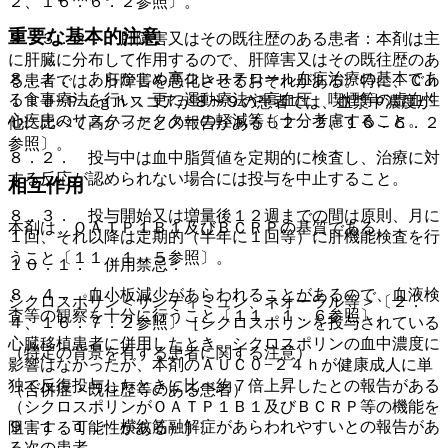
２、１６．６．２参照〕。
重要な基本的注意
９．３．２． 肝障害又はその既往歴のある患者：本剤は主
に肝臓に分布して作用するので、肝障害又はその既往歴のあ
８．１． あらかじめ高コレステロール血症治療の基本であ
る患者では、肝障害を悪化させるおそれがある。特に、Ｃｈ
る食事療法を行い、更に運動療法や高血圧、喫煙等の虚血性
ｉｌｄ−Ｐｕｇｈスコアが８〜９の患者では、血漿中濃度が
心疾患のリスクファクターの軽減等も十分考慮すること。
他に比べて高かったとの報告がある〔２．２、１６．６．２
参照〕。
８．２． 投与中は血中脂質値を定期的に検査し、治療に対
する反応が認められない場合には投与を中止すること。
相互作用
８．３． 投与開始又は増量後１２週までの間は原則、月に
本剤は、ＯＡＴＰ１Ｂ１及びＢＣＲＰの基質である。
１回、それ以降は定期的（半年に１回等）に肝機能検査を行
うこと〔１１．１．５参照〕。
１０．１． 併用禁忌：
８．４． 血小板減少があらわれることがあるので、血液検
シクロスポリン＜サンディミュン、ネオーラル等＞〔２．
査等の観察を十分に行うこと〔１１．１．６参照〕。
４、１６．７．２参照〕［シクロスポリンを投与されている
心臓移植患者に併用したとき、シクロスポリンの血中濃度に
（特定の背景を有する患者に関する注意）
影響はなかったが、本剤のＡＵＣ０−２４ｈが健康成人に単
独で反復投与したときに比べ約７倍上昇したとの報告がある
（合併症・既往歴等のある患者）
（シクロスポリンがＯＡＴＰ１Ｂ１及びＢＣＲＰ等の機能を
９．１．１． 横紋筋融解症があらわれやすいとの報告があ
阻害する可能性がある）］。
る次の患者。