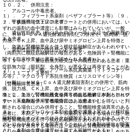
１０．２． 併用注意：
・ アルコール中毒患者。
１）． フィブラート系薬剤（ベザフィブラート等）〔９．
・ 甲状腺機能低下症の患者。
２．１参照〕［フェノフィブラートとの併用においては、い
ずれの薬剤の血中濃度にも影響はみられていないが、一般
・ 遺伝性筋疾患（筋ジストロフィー等）又はその家族歴の
に、ＨＭＧ−ＣｏＡ還元酵素阻害剤との併用で、筋肉痛、脱
ある患者。
力感、ＣＫ上昇、血中及び尿中ミオグロビン上昇を特徴と
し、急激な腎機能悪化を伴う横紋筋融解症があらわれやすい
・ 薬剤性筋障害の既往歴のある患者。
（両剤共に横紋筋融解症の報告がある＜危険因子＞腎機能に
関する臨床検査値に異常が認められる患者）］。
９．１．２． 重症筋無力症又はその既往歴のある患者：重
症筋無力症（眼筋型、全身型）が悪化又は再発することがあ
２）． ニコチン酸、アゾール系抗真菌薬（イトラコナゾー
る〔１１．１．４参照〕。
ル等）、マクロライド系抗生物質（エリスロマイシン等）
［一般に、ＨＭＧ−ＣｏＡ還元酵素阻害剤との併用で、筋肉
（腎機能障害患者）
痛、脱力感、ＣＫ上昇、血中及び尿中ミオグロビン上昇を特
９．２．１． 腎機能検査値異常のある患者：本剤とフィブ
徴とし、急激な腎機能悪化を伴う横紋筋融解症があらわれや
ラート系薬剤を併用する場合には、治療上やむを得ないと判
すい（＜危険因子＞腎機能障害のある患者）］。
断される場合にのみ併用すること。腎機能検査値異常のある
３）． チカグレロル［本剤の血漿中濃度上昇により横紋筋
患者に、本剤とフィブラート系薬剤を併用する場合には、急
融解症やミオパチーのリスクが増加するおそれがある（チカ
激な腎機能悪化を伴う横紋筋融解症があらわれやすいので、
グレロルがＢＣＲＰを阻害することにより本剤の排出が阻害
やむを得ず併用する場合には、定期的に腎機能検査等を実施
され、本剤の血漿中濃度が上昇する可能性がある）］。
し、自覚症状＜筋肉痛・脱力感＞の発現、ＣＫ上昇、血中及