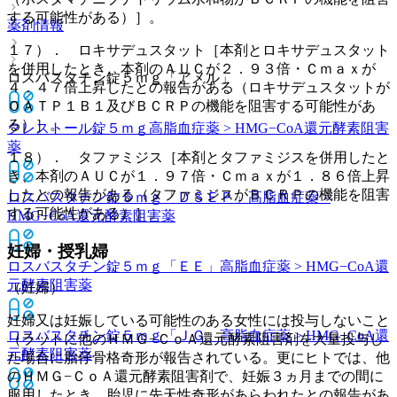
する可能性がある）］。
薬剤情報
１７）． ロキサデュスタット［本剤とロキサデュスタット
を併用したとき、本剤のＡＵＣが２．９３倍・Ｃｍａｘが
ロスバスタチン錠５ｍｇ「アメル」
４．４７倍上昇したとの報告がある（ロキサデュスタットが
ＯＡＴＰ１Ｂ１及びＢＣＲＰの機能を阻害する可能性があ
る）］。
クレストール錠５ｍｇ
高脂血症薬 > HMG−CoA還元酵素阻害
薬
１８）． タファミジス［本剤とタファミジスを併用したと
き、本剤のＡＵＣが１．９７倍・Ｃｍａｘが１．８６倍上昇
したとの報告がある（タファミジスがＢＣＲＰの機能を阻害
ロスバスタチン錠５ｍｇ「ＤＳＥＰ」
高脂血症薬 >
する可能性がある）］。
HMG−CoA還元酵素阻害薬
妊婦・授乳婦
ロスバスタチン錠５ｍｇ「ＥＥ」
高脂血症薬 > HMG−CoA還
元酵素阻害薬
（妊婦）
妊婦又は妊娠している可能性のある女性には投与しないこと
ロスバスタチン錠５ｍｇ「ＪＧ」
高脂血症薬 > HMG−CoA還
（ラットに他のＨＭＧ−ＣｏＡ還元酵素阻害剤を大量投与し
元酵素阻害薬
た場合に胎仔骨格奇形が報告されている。更にヒトでは、他
のＨＭＧ−ＣｏＡ還元酵素阻害剤で、妊娠３ヵ月までの間に
服用したとき、胎児に先天性奇形があらわれたとの報告があ