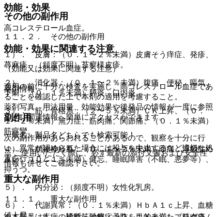
効能・効果
その他の副作用
高コレステロール血症。
１１．２． その他の副作用
効能・効果に関連する注意
１）． 皮膚：（０．１〜２％未満）皮膚そう痒症、発疹、
蕁麻疹、（頻度不明）苔癬様皮疹。
（効能又は効果に関連する注意）
２）． 消化器：（０．１〜２％未満）腹痛、便秘、嘔気、
適用の前に十分な検査を実施し、高コレステロール血症であ
薬剤情報
下痢、（０．１％未満）膵炎、口内炎。
ることを確認した上で本剤の適用を考慮すること。
薬剤写真、用法用量、効能効果や後発品の情報が一度に参照
３）． 筋・骨格系：（２〜５％未満）ＣＫ上昇、（０．
副作用
でき、関連情報へ簡単にアクセスができます。
１〜２％未満）無力症、筋肉痛、関節痛、（０．１％未満）
筋痙攣。
一般名、製品名どちらでも検索可能！
次の副作用があらわれることがあるので、観察を十分に行
い、異常が認められた場合には投与を中止するなど適切な処
４）． 精神神経系：（０．１〜２％未満）頭痛、浮動性め
※ ご使用いただく際に、必ず最新の添付文書および安全性
置を行うこと。
まい、（０．１％未満）健忘、睡眠障害（不眠、悪夢等）、
情報も併せてご確認下さい。
抑うつ。
重大な副作用
５）． 内分泌：（頻度不明）女性化乳房。
１１．１． 重大な副作用
６）． 代謝異常：（０．１％未満）ＨｂＡ１ｃ上昇、血糖
値上昇。
※本製品は疾病の診断・治療・予防を目的としたプログラム
１１．１．１． 横紋筋融解症（０．１％未満）：筋肉痛、