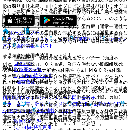
ではありません。
脱力感、ＣＫ上昇、血中ミオグロビン上昇及び尿中ミオグロ
７）． 肝臓：（２〜５％未満）肝機能異常（ＡＳＴ上昇、
ビン上昇を特徴とする横紋筋融解症があらわれ、急性腎障害
ＡＬＴ上昇）。
等の重篤な腎障害があらわれることがあるので、このような
場合には直ちに投与を中止すること。
８）． 腎臓：（０．１〜２％未満）蛋白尿［通常一過性で
あるが、原因不明の蛋白尿が持続する場合には減量するなど
ホーム
ノート
１１．１．２． ミオパチー（頻度不明）：広範な筋肉痛、
適切な処置を行うこと］、腎機能異常（ＢＵＮ上昇、血清ク
表・計算
レジメン
CTCAE
抗菌薬ガイド
ERマニュ
高度脱力感や著明なＣＫ上昇があらわれた場合には投与を中
レアチニン上昇）。
アル
薬剤情報
ポスト
止すること。
発現頻度は使用成績調査から算出した。
新規登録
１１．１．３． 免疫介在性壊死性ミオパチー（頻度不
ログイン
明）：近位筋脱力、ＣＫ高値、炎症を伴わない筋線維壊死、
禁忌
監修医師一覧
抗ＨＭＧ−ＣｏＡ還元酵素抗体陽性（抗ＨＭＧＣＲ抗体陽
UpToDate特別割引
性）等を特徴とする免疫介在性壊死性ミオパチーがあらわ
２．１． 本剤の成分に対し過敏症の既往歴のある患者。
運営会社
れ、投与中止後も持続する例が報告されているので、患者の
状態を十分に観察すること（なお、免疫抑制剤投与により改
２．２． 肝機能低下していると考えられる次のような患者
© 2021 HOKUTO Inc. All rights reserved.
善がみられたとの報告例がある）。
（急性肝炎、慢性肝炎の急性増悪、肝硬変、肝癌、黄疸）
利用規約
プライバシーポリシー
お問い合わせ
〔９．３．１、９．３．２、１６．６．２参照〕。
ホーム
表・計算
レジメン
CTCAE
抗菌薬ガイド
１１．１．４． 重症筋無力症（頻度不明）：重症筋無力症
ERマニュアル
薬剤情報
ポスト
（眼筋型重症筋無力症、全身型重症筋無力症）が発症又は重
２．３． 妊婦又は妊娠している可能性のある女性及び授乳
症筋無力症悪化（眼筋型重症筋無力症悪化、全身型重症筋無
婦〔９．５妊婦、９．６授乳婦の項参照〕。
監修医師一覧
力症悪化）することがある〔９．１．２参照〕。
UpToDate特別割引