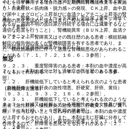
７）． 肝臓：（２〜５％未満）肝機能異常（ＡＳＴ上昇、
やむを得ず併用する場合には、定期的に腎機能検査等を実施
ＡＬＴ上昇）。
し、自覚症状＜筋肉痛・脱力感＞の発現、ＣＫ上昇、血中及
び尿中ミオグロビン上昇並びに血清クレアチニン上昇等の腎
８）． 腎臓：（０．１〜２％未満）蛋白尿［通常一過性で
機能の悪化を認めた場合は直ちに投与を中止すること〔１
あるが、原因不明の蛋白尿が持続する場合には減量するなど
０．２参照〕。
適切な処置を行うこと］、腎機能異常（ＢＵＮ上昇、血清ク
レアチニン上昇）。
９．２．２． 腎障害又はその既往歴のある患者：横紋筋融
解症の報告例の多くが腎機能障害を有する患者であり、ま
発現頻度は使用成績調査から算出した。
た、横紋筋融解症に伴って急激な腎機能悪化があらわれるこ
とがある〔７．１、７．２、１６．６．３参照〕。
禁忌
９．２．３． 重度腎障害のある患者：本剤の血中濃度が高
２．１． 本剤の成分に対し過敏症の既往歴のある患者。
くなるおそれがある〔７．１、７．２、１６．６．３参
照〕。
２．２． 肝機能低下していると考えられる次のような患者
（急性肝炎、慢性肝炎の急性増悪、肝硬変、肝癌、黄疸）
（肝機能障害患者）
〔９．３．１、９．３．２、１６．６．２参照〕。
９．３．１． 肝機能低下していると考えられる次のような
２．３． 妊婦又は妊娠している可能性のある女性及び授乳
患者（急性肝炎、慢性肝炎の急性増悪、肝硬変、肝癌、黄
婦〔９．５妊婦、９．６授乳婦の項参照〕。
疸）：投与しないこと（これらの患者では、本剤の血中濃度
が上昇するおそれがあり、また、本剤は主に肝臓に分布して
２．４． シクロスポリン投与中の患者〔１０．１、１６．
作用するので、肝障害を悪化させるおそれがある）〔２．
７．２参照〕。