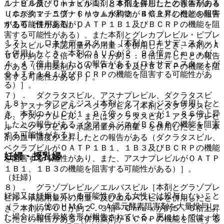
ルナビル及びリトナビル両剤と本剤を併用したとき本剤のＡ
１．９６倍・Ｃｍａｘが１．８８倍上昇したとの報告がある
ＵＣが約１．５倍・Ｃｍａｘが約２．４倍上昇したとの報告
（ホスタマチニブナトリウム水和物がＢＣＲＰの機能を阻害
がある（併用薬剤がＯＡＴＰ１Ｂ１及びＢＣＲＰの機能を阻
する可能性がある）］。
害する可能性がある）、また本剤とグレカプレビル・ピブレ
１７）． ロキサデュスタット［本剤とロキサデュスタット
ンタスビル＜承認用量外の用量＞を併用したとき、本剤のＡ
を併用したとき、本剤のＡＵＣが２．９３倍・Ｃｍａｘが
ＵＣが約２．２倍・Ｃｍａｘが約５．６倍上昇したとの報告
４．４７倍上昇したとの報告がある（ロキサデュスタットが
がある（併用薬剤がＯＡＴＰ１Ｂ１及びＢＣＲＰの機能を阻
ＯＡＴＰ１Ｂ１及びＢＣＲＰの機能を阻害する可能性があ
害する可能性がある）］。
る）］。
７）． ダクラタスビル、アスナプレビル、ダクラタスビ
１８）． タファミジス［本剤とタファミジスを併用したと
ル・アスナプレビル・ベクラブビル［本剤とダクラタスビ
き、本剤のＡＵＣが１．９７倍・Ｃｍａｘが１．８６倍上昇
ル、アスナプレビル、またはダクラタスビル・アスナプレビ
したとの報告がある（タファミジスがＢＣＲＰの機能を阻害
ル・ベクラブビル＜承認用量外の用量＞を併用したとき、本
する可能性がある）］。
剤の血中濃度が上昇したとの報告がある（ダクラタスビル、
ベクラブビルがＯＡＴＰ１Ｂ１、１Ｂ３及びＢＣＲＰの機能
妊婦・授乳婦
を阻害する可能性があり、また、アスナプレビルがＯＡＴＰ
１Ｂ１、１Ｂ３の機能を阻害する可能性がある）］。
（妊婦）
８）． グラゾプレビル／エルバスビル［本剤とグラゾプレ
妊婦又は妊娠している可能性のある女性には投与しないこと
ビル＜承認用量外の用量＞及びエルバスビルを併用したと
（ラットに他のＨＭＧ−ＣｏＡ還元酵素阻害剤を大量投与し
き、本剤のＡＵＣが約２．３倍・Ｃｍａｘが約５．５倍上昇
た場合に胎仔骨格奇形が報告されている。更にヒトでは、他
したとの報告がある（併用薬剤がＢＣＲＰの機能を阻害する