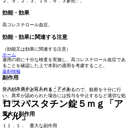
２、９．２．３、１６．６．３参照〕。
効能・効果
高コレステロール血症。
効能・効果に関連する注意
（効能又は効果に関連する注意）
ホーム
適用の前に十分な検査を実施し、高コレステロール血症であ
ることを確認した上で本剤の適用を考慮すること。
薬剤情報
副作用
ロスバスタチン錠５ｍｇ「アメル」
次の副作用があらわれることがあるので、観察を十分に行
い、異常が認められた場合には投与を中止するなど適切な処
ロスバスタチン錠５ｍｇ「ア
置を行うこと。
重大な副作用
メル」
１１．１． 重大な副作用