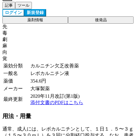
記事
ツール
ログイン
新規登録
薬剤情報
後発品
先
毒
劇
麻
向
覚
薬効分類
カルニチン欠乏改善薬
一般名
レボカルニチン液
薬価
354.6
円
メーカー
大塚製薬
2020年11月改訂(第1版)
最終更新
添付文書のPDFはこちら
用法・用量
通常、成人には、レボカルニチンとして、１日１．５〜３ｇ
（１５〜３０ｍＬ）を３回に分割経口投与する。なお、患者