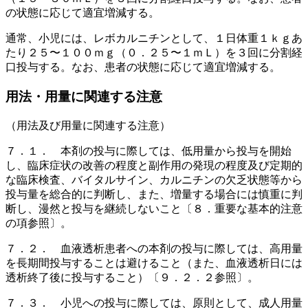
の状態に応じて適宜増減する。
通常、小児には、レボカルニチンとして、１日体重１ｋｇあ
たり２５〜１００ｍｇ（０．２５〜１ｍＬ）を３回に分割経
口投与する。なお、患者の状態に応じて適宜増減する。
用法・用量に関連する注意
（用法及び用量に関連する注意）
７．１． 本剤の投与に際しては、低用量から投与を開始
し、臨床症状の改善の程度と副作用の発現の程度及び定期的
な臨床検査、バイタルサイン、カルニチンの欠乏状態等から
投与量を総合的に判断し、また、増量する場合には慎重に判
断し、漫然と投与を継続しないこと〔８．重要な基本的注意
の項参照〕。
７．２． 血液透析患者への本剤の投与に際しては、高用量
を長期間投与することは避けること（また、血液透析日には
透析終了後に投与すること）〔９．２．２参照〕。
７．３． 小児への投与に際しては、原則として、成人用量