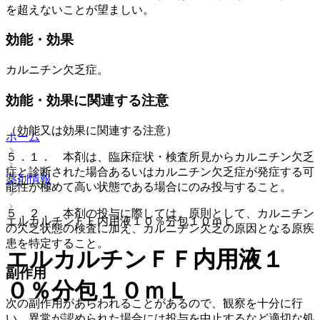
を超えないことが望ましい。
効能・効果
カルニチン欠乏症。
効能・効果に関連する注意
（効能又は効果に関連する注意）
ホーム
５．１． 本剤は、臨床症状・検査所見からカルニチン欠乏
症と診断された場合あるいはカルニチン欠乏症が発症する可
薬剤情報
能性が極めて高い状態である場合にのみ投与すること。
５．２． 本剤の投与に際しては、原則として、カルニチン
エルカルチンＦＦ内用液１０％分包１０ｍＬ
の欠乏状態の検査に加え、カルニチン欠乏の原因となる原疾
患を特定すること。
エルカルチンＦＦ内用液１
副作用
０％分包１０ｍＬ
次の副作用があらわれることがあるので、観察を十分に行
い、異常が認められた場合には投与を中止するなど適切な処