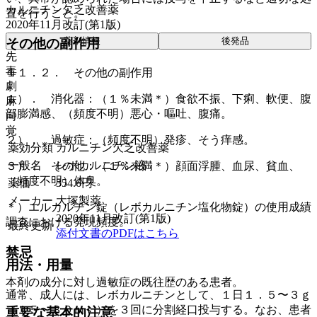
カルニチン欠乏改善薬
置を行うこと。
2020年11月改訂(第1版)
薬剤情報
後発品
その他の副作用
先
毒
１１．２． その他の副作用
劇
１）． 消化器：（１％未満＊）食欲不振、下痢、軟便、腹
麻
部膨満感、（頻度不明）悪心・嘔吐、腹痛。
向
覚
２）． 過敏症：（頻度不明）発疹、そう痒感。
薬効分類
カルニチン欠乏改善薬
一般名
レボカルニチン液
３）． その他：（１％未満＊）顔面浮腫、血尿、貧血、
（頻度不明）体臭。
薬価
354.6
円
メーカー
大塚製薬
＊）エルカルチン錠（レボカルニチン塩化物錠）の使用成績
2020年11月改訂(第1版)
調査における発現頻度。
最終更新
添付文書のPDFはこちら
禁忌
用法・用量
本剤の成分に対し過敏症の既往歴のある患者。
通常、成人には、レボカルニチンとして、１日１．５〜３ｇ
（１５〜３０ｍＬ）を３回に分割経口投与する。なお、患者
重要な基本的注意