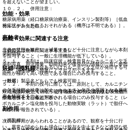
を超えないことが望ましい。
１０．２． 併用注意：
効能・効果
糖尿病用薬（経口糖尿病治療薬、インスリン製剤等）［低血
糖症状があらわれるおそれがある（機序は不明である）］。
カルニチン欠乏症。
高齢者
効能・効果に関連する注意
患者の状態を観察し、減量するなど十分に注意しながら本剤
（効能又は効果に関連する注意）
薬剤情報
を投与すること（一般に生理機能が低下している）。
５．１． 本剤は、臨床症状・検査所見からカルニチン欠乏
薬剤写真、用法用量、効能効果や後発品の情報が一度に参照
症と診断された場合あるいはカルニチン欠乏症が発症する可
妊婦・授乳婦
でき、関連情報へ簡単にアクセスができます。
能性が極めて高い状態である場合にのみ投与すること。
（妊婦）
一般名、製品名どちらでも検索可能！
５．２． 本剤の投与に際しては、原則として、カルニチン
の欠乏状態の検査に加え、カルニチン欠乏の原因となる原疾
妊婦又は妊娠している可能性のある女性には治療上の有益性
※ ご使用いただく際に、必ず最新の添付文書および安全性
患を特定すること。
が危険性を上回ると判断される場合にのみ投与すること（レ
情報も併せてご確認下さい。
ボカルニチン塩化物を投与した動物実験（ラット）で胎仔へ
副作用
の移行が報告されている）。
（授乳婦）
次の副作用があらわれることがあるので、観察を十分に行
い、異常が認められた場合には投与を中止するなど適切な処
※本製品は疾病の診断・治療・予防を目的としたプログラム