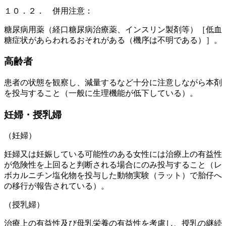
１０．２． 併用注意：
糖尿病用薬（経口糖尿病治療薬、インスリン製剤等）［低血
糖症状があらわれるおそれがある（機序は不明である）］。
高齢者
患者の状態を観察し、減量するなど十分に注意しながら本剤
を投与すること（一般に生理機能が低下している）。
妊婦・授乳婦
（妊婦）
妊婦又は妊娠している可能性のある女性には治療上の有益性
が危険性を上回ると判断される場合にのみ投与すること（レ
ボカルニチン塩化物を投与した動物実験（ラット）で胎仔へ
の移行が報告されている）。
（授乳婦）
治療上の有益性及び母乳栄養の有益性を考慮し、授乳の継続