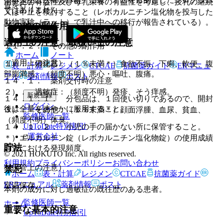
治療上の有益性及び母乳栄養の有益性を考慮し、授乳の継続
置を行うこと。
ではありません。
又は中止を検討すること（レボカルニチン塩化物を投与した
動物実験（ラット）で乳汁中への移行が報告されている）。
その他の副作用
適用上の注意、取扱い上の注意
１１．２． その他の副作用
ホーム
ノート
（適用上の注意）
１）． 消化器：（１％未満＊）食欲不振、下痢、軟便、腹
表・計算
レジメン
CTCAE
抗菌薬ガイド
ERマニュ
部膨満感、（頻度不明）悪心・嘔吐、腹痛。
アル
薬剤情報
ポスト
１４．１． 薬剤交付時の注意
２）． 過敏症：（頻度不明）発疹、そう痒感。
新規登録
１４．１．１． 分包品は、１回使い切りであるので、開封
ログイン
後は全量を速やかに服用すること。
３）． その他：（１％未満＊）顔面浮腫、血尿、貧血、
監修医師一覧
（頻度不明）体臭。
UpToDate特別割引
１４．１．２． 小児の手の届かない所に保管すること。
運営会社
＊）エルカルチン錠（レボカルニチン塩化物錠）の使用成績
貯法
調査における発現頻度。
© 2021 HOKUTO Inc. All rights reserved.
利用規約
プライバシーポリシー
お問い合わせ
（保管上の注意）
禁忌
ホーム
表・計算
レジメン
CTCAE
抗菌薬ガイド
ERマニュアル
薬剤情報
ポスト
室温保存。
本剤の成分に対し過敏症の既往歴のある患者。
監修医師一覧
ホーム
重要な基本的注意
UpToDate特別割引