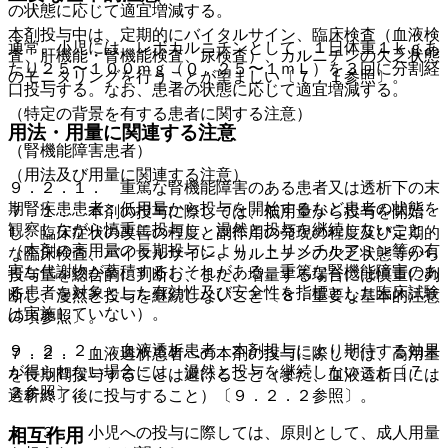
の状態に応じて適宜増減する。
本剤投与中は、定期的にバイタルサイン、臨床検査（血液検
通常、小児には、レボカルニチンとして、１日体重１ｋｇあ
査、肝機能・腎機能検査、尿検査）、カルニチンの欠乏状態
たり２５〜１００ｍｇ（０．２５〜１ｍＬ）を３回に分割経
のモニタリングを行うことが望ましい〔７．１参照〕。
口投与する。なお、患者の状態に応じて適宜増減する。
（特定の背景を有する患者に関する注意）
用法・用量に関連する注意
（腎機能障害患者）
（用法及び用量に関連する注意）
９．２．１． 重篤な腎機能障害のある患者又は透析下の末
期腎疾患患者：低用量から投与を開始するなど患者の状態を
７．１． 本剤の投与に際しては、低用量から投与を開始
観察しながら慎重に投与し、漫然と投与を継続しないこと
し、臨床症状の改善の程度と副作用の発現の程度及び定期的
（本剤の高用量の長期投与により、トリメチルアミン等の有
な臨床検査、バイタルサイン、カルニチンの欠乏状態等から
害な代謝物が蓄積するおそれがある。重篤な腎機能障害のあ
投与量を総合的に判断し、また、増量する場合には慎重に判
る患者を対象とした有効性及び安全性を指標とした臨床試験
断し、漫然と投与を継続しないこと〔８．重要な基本的注意
は実施していない）。
の項参照〕。
９．２．２． 血液透析患者：本剤投与により期待する効果
７．２． 血液透析患者への本剤の投与に際しては、高用量
が得られない場合には、漫然と投与を継続しないこと〔７．
を長期間投与することは避けること（また、血液透析日には
２参照〕。
透析終了後に投与すること）〔９．２．２参照〕。
７．３． 小児への投与に際しては、原則として、成人用量
相互作用