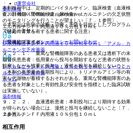
運営会社
本剤投与中は、定期的にバイタルサイン、臨床検査（血液検
薬剤情報
© 2021 HOKUTO Inc. All rights reserved.
査、肝機能・腎機能検査、尿検査）、カルニチンの欠乏状態
のモニタリングを行うことが望ましい〔７．１参照〕。
※本製品は疾病の診断・治療・予防を目的としたプログラム
エルカルチンＦＦ内用液１０％分包１０ｍＬ
ではありません。
（特定の背景を有する患者に関する注意）
利用規約
プライバシーポリシー
お問い合わせ
（腎機能障害患者）
レボカルニチンＦＦ内用液１０％分包１０ｍＬ「アメル」
カ
ルニチン欠乏改善薬
９．２．１． 重篤な腎機能障害のある患者又は透析下の末
期腎疾患患者：低用量から投与を開始するなど患者の状態を
観察しながら慎重に投与し、漫然と投与を継続しないこと
レボカルニチンＦＦ内用液１０％分包１０ｍＬ「トーワ」
カ
（本剤の高用量の長期投与により、トリメチルアミン等の有
ルニチン欠乏改善薬
害な代謝物が蓄積するおそれがある。重篤な腎機能障害のあ
ホーム
る患者を対象とした有効性及び安全性を指標とした臨床試験
は実施していない）。
薬剤情報
９．２．２． 血液透析患者：本剤投与により期待する効果
が得られない場合には、漫然と投与を継続しないこと〔７．
２参照〕。
エルカルチンＦＦ内用液１０％分包１０ｍＬ
相互作用