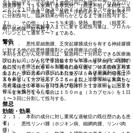
与を開始する。その後約１週間以内に漸増し、プロカルバジ
感覚障害、（１％未満）多幸気分、（頻度不明）末梢性ニュ
ンとして１日１５０〜３００ｍｇ（３〜６カプセル）を３回
ーロパチー、頭痛、嗜眠、振戦、浮動性めまい、反射消失。
に分割投与し、臨床効果が明らかとなるまで連日投与する。
７）． その他：（１〜５％未満）発熱、動悸、（頻度不
悪性リンパ腫の寛解導入までに要する総投与量は、プロカル
明）筋肉痛、筋力低下。
バジンとして通常５〜７ｇである。
警告
（２）． 悪性星細胞腫、乏突起膠腫成分を有する神経膠腫
に対する他の抗悪性腫瘍剤との併用療法の場合
本剤を含むがん化学療法は、緊急時に十分対応できる医療施
設において、がん化学療法に十分な知識・経験を持つ医師の
プロカルバジンとして１日量６０〜７５ｍｇ／uを１４日間
もとで、本療法が適切と判断される症例についてのみ実施す
経口投与し、これを６〜８週毎に繰り返す。体表面積より算
ること。適応患者の選択にあたっては、各併用薬剤の電子添
出されたプロカルバジンの１日量が７５ｍｇ未満の場合は、
文を参照して十分注意すること。また、治療開始に先立ち、
５０ｍｇ（１カプセル）、７５ｍｇ以上１２５ｍｇ未満とな
患者又はその家族に有効性及び危険性を十分説明し、同意を
った場合は１００ｍｇ（２カプセル）、１２５ｍｇ以上１７
得てから投与すること。
５ｍｇ未満となった場合は１５０ｍｇ（３カプセル）を１日
１〜３回に分割して投与する。
禁忌
効能・効果
２．１． 本剤の成分に対し重篤な過敏症の既往歴のある患
者。
１）． 悪性リンパ腫（ホジキン病、細網肉腫、リンパ肉
腫）。