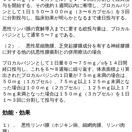
与を開始する。その後約１週間以内に漸増し、プロカルバジ
ンとして１日１５０〜３００ｍｇ（３〜６カプセル）を３回
に分割投与し、臨床効果が明らかとなるまで連日投与する。
悪性リンパ腫の寛解導入までに要する総投与量は、プロカル
バジンとして通常５〜７ｇである。
（２）． 悪性星細胞腫、乏突起膠腫成分を有する神経膠腫
に対する他の抗悪性腫瘍剤との併用療法の場合
プロカルバジンとして１日量６０〜７５ｍｇ／uを１４日間
経口投与し、これを６〜８週毎に繰り返す。体表面積より算
出されたプロカルバジンの１日量が７５ｍｇ未満の場合は、
５０ｍｇ（１カプセル）、７５ｍｇ以上１２５ｍｇ未満とな
った場合は１００ｍｇ（２カプセル）、１２５ｍｇ以上１７
５ｍｇ未満となった場合は１５０ｍｇ（３カプセル）を１日
１〜３回に分割して投与する。
効能・効果
１）． 悪性リンパ腫（ホジキン病、細網肉腫、リンパ肉
腫）。