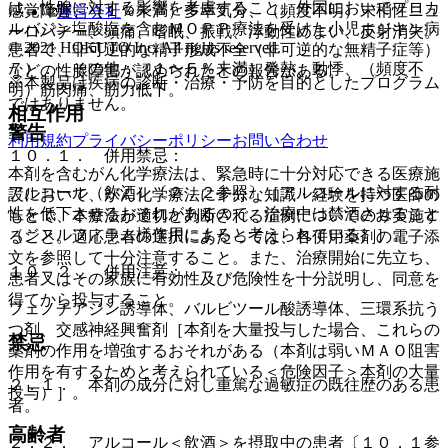
は、性腺に対する影響を考慮すること。外国においてプロカ
感覚障害、（１％未満）多幸気分、（頻度不明）末梢性ニュ
運営会社
ルバジン塩酸塩を含むＭＯＰＰ療法を受けた小児ホジキン病
ーロパチー、頭痛、嗜眠、振戦、浮動性めまい、反射消失。
© 2021 HOKUTO Inc. All rights reserved.
患者で、非可逆的な精子形成不全（非可逆的な無精子症等）
７）． その他：（１〜５％未満）発熱、動悸、（頻度不
などの性腺障害が認められたとの報告がある。
※本製品は疾病の診断・治療・予防を目的としたプログラム
明）筋肉痛、筋力低下。
ではありません。
相互作用
警告
利用規約
プライバシーポリシー
お問い合わせ
１０．１． 併用禁忌：
本剤を含むがん化学療法は、緊急時に十分対応できる医療施
アルコール（飲酒）〔２．２参照〕［アルコールに対する耐
設において、がん化学療法に十分な知識・経験を持つ医師の
性を低下させるおそれがあるので、治療中は禁酒させること
もとで、本療法が適切と判断される症例についてのみ実施す
（ジスルフィラム様作用によると考えられている）］。
ること。適応患者の選択にあたっては、各併用薬剤の電子添
文を参照して十分注意すること。また、治療開始に先立ち、
１０．２． 併用注意：
患者又はその家族に有効性及び危険性を十分説明し、同意を
得てから投与すること。
フェノチアジン誘導体、バルビツール酸誘導体、三環系抗う
つ剤、交感神経興奮剤［本剤を大量投与した場合、これらの
禁忌
薬剤の作用を増強するおそれがある（本剤は弱いＭＡＯ阻害
作用を有するためと考えられている＜危険因子＞本剤の大量
２．１． 本剤の成分に対し重篤な過敏症の既往歴のある患
投与）］。
者。
高齢者
２．２． アルコール＜飲酒＞を摂取中の患者〔１０．１参