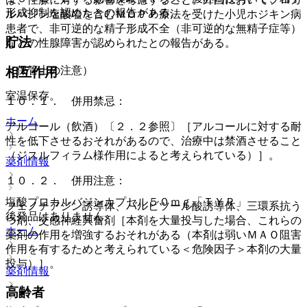
形成抑制を認めたとの報告がある。
ルバジン塩酸塩を含むＭＯＰＰ療法を受けた小児ホジキン病
患者で、非可逆的な精子形成不全（非可逆的な無精子症等）
貯法
などの性腺障害が認められたとの報告がある。
（保管上の注意）
相互作用
室温保存。
１０．１． 併用禁忌：
ホーム
アルコール（飲酒）〔２．２参照〕［アルコールに対する耐
性を低下させるおそれがあるので、治療中は禁酒させること
（ジスルフィラム様作用によると考えられている）］。
薬剤情報
１０．２． 併用注意：
塩酸プロカルバジンカプセル５０ｍｇ「ＴＹＰ」
フェノチアジン誘導体、バルビツール酸誘導体、三環系抗う
後発品はありません
つ剤、交感神経興奮剤［本剤を大量投与した場合、これらの
ホーム
薬剤の作用を増強するおそれがある（本剤は弱いＭＡＯ阻害
作用を有するためと考えられている＜危険因子＞本剤の大量
投与）］。
薬剤情報
高齢者