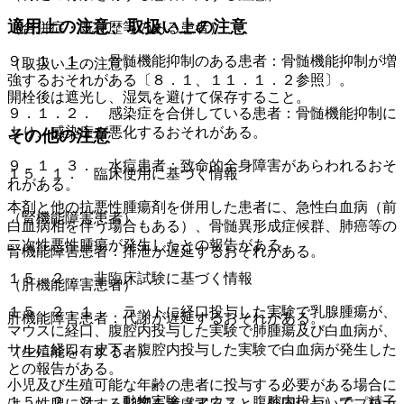
適用上の注意、取扱い上の注意
（合併症・既往歴等のある患者）
９．１．１． 骨髄機能抑制のある患者：骨髄機能抑制が増
（取扱い上の注意）
強するおそれがある〔８．１、１１．１．２参照〕。
開栓後は遮光し、湿気を避けて保存すること。
９．１．２． 感染症を合併している患者：骨髄機能抑制に
より、感染症が悪化するおそれがある。
その他の注意
９．１．３． 水痘患者：致命的全身障害があらわれるおそ
１５．１． 臨床使用に基づく情報
れがある。
本剤と他の抗悪性腫瘍剤を併用した患者に、急性白血病（前
（腎機能障害患者）
白血病相を伴う場合もある）、骨髄異形成症候群、肺癌等の
二次性悪性腫瘍が発生したとの報告がある。
腎機能障害患者：排泄が遅延するおそれがある。
１５．２． 非臨床試験に基づく情報
（肝機能障害患者）
１５．２．１． ラットに経口投与した実験で乳腺腫瘍が、
肝機能障害患者：代謝が遅延するおそれがある。
マウスに経口、腹腔内投与した実験で肺腫瘍及び白血病が、
サルに経口、皮下、腹腔内投与した実験で白血病が発生した
（生殖能を有する者）
との報告がある。
小児及び生殖可能な年齢の患者に投与する必要がある場合に
１５．２．２． 動物実験（マウス、腹腔内投与）で、精子
は、性腺に対する影響を考慮すること。外国においてプロカ