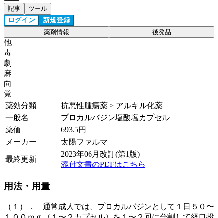
記事
ツール
ログイン
新規登録
薬剤情報
後発品
他
毒
劇
麻
向
覚
薬効分類
抗悪性腫瘍薬 > アルキル化薬
一般名
プロカルバジン塩酸塩カプセル
薬価
693.5
円
メーカー
太陽ファルマ
2023年06月改訂(第1版)
最終更新
添付文書のPDFはこちら
用法・用量
（１）． 通常成人では、プロカルバジンとして１日５０〜
１００ｍｇ（１〜２カプセル）を１〜２回に分割して経口投