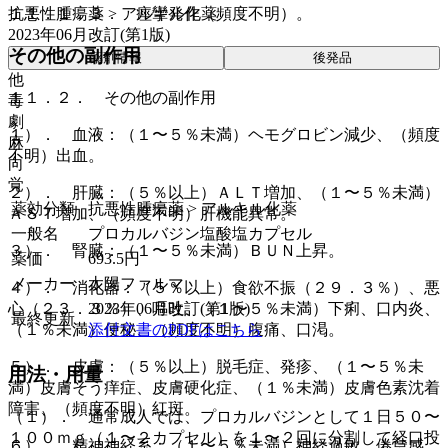
１１．１．３． 痙攣発作（頻度不明）。
抗悪性腫瘍薬 > アルキル化薬
2023年06月改訂(第1版)
その他の副作用
薬剤情報
後発品
他
１１．２． その他の副作用
毒
劇
１）． 血液：（１〜５％未満）ヘモグロビン減少、（頻度
麻
不明）出血。
向
覚
２）． 肝臓：（５％以上）ＡＬＴ増加、（１〜５％未満）
薬効分類
抗悪性腫瘍薬 > アルキル化薬
ＡＳＴ増加、（頻度不明）肝機能異常。
一般名
プロカルバジン塩酸塩カプセル
３）． 腎臓：（１〜５％未満）ＢＵＮ上昇。
薬価
693.5
円
メーカー
太陽ファルマ
４）． 消化器：（５％以上）食欲不振（２９．３％）、悪
2023年06月改訂(第1版)
心（２３．３％）、嘔吐、（１〜５％未満）下痢、口内炎、
最終更新
添付文書のPDFはこちら
（１％未満）便秘、（頻度不明）腹痛、口渇。
５）． 皮膚：（５％以上）脱毛症、発疹、（１〜５％未
用法・用量
満）皮膚そう痒症、皮膚硬化症、（１％未満）皮膚色素沈着
障害、（頻度不明）紅斑。
（１）． 通常成人では、プロカルバジンとして１日５０〜
１００ｍｇ（１〜２カプセル）を１〜２回に分割して経口投
６）． 精神神経系：（１〜５％未満）神経過敏、倦怠感、