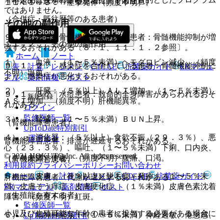
（特定の背景を有する患者に関する注意）
１１．１．３． 痙攣発作（頻度不明）。
ではありません。
（合併症・既往歴等のある患者）
その他の副作用
９．１．１． 骨髄機能抑制のある患者：骨髄機能抑制が増
１１．２． その他の副作用
強するおそれがある〔８．１、１１．１．２参照〕。
ホーム
ノート
１）． 血液：（１〜５％未満）ヘモグロビン減少、（頻度
９．１．２． 感染症を合併している患者：骨髄機能抑制に
表・計算
レジメン
CTCAE
抗菌薬ガイド
ERマニュ
不明）出血。
より、感染症が悪化するおそれがある。
アル
薬剤情報
ポスト
２）． 肝臓：（５％以上）ＡＬＴ増加、（１〜５％未満）
９．１．３． 水痘患者：致命的全身障害があらわれるおそ
新規登録
ＡＳＴ増加、（頻度不明）肝機能異常。
れがある。
ログイン
監修医師一覧
３）． 腎臓：（１〜５％未満）ＢＵＮ上昇。
（腎機能障害患者）
UpToDate特別割引
４）． 消化器：（５％以上）食欲不振（２９．３％）、悪
運営会社
腎機能障害患者：排泄が遅延するおそれがある。
心（２３．３％）、嘔吐、（１〜５％未満）下痢、口内炎、
© 2021 HOKUTO Inc. All rights reserved.
（１％未満）便秘、（頻度不明）腹痛、口渇。
（肝機能障害患者）
利用規約
プライバシーポリシー
お問い合わせ
ホーム
表・計算
レジメン
CTCAE
抗菌薬ガイド
５）． 皮膚：（５％以上）脱毛症、発疹、（１〜５％未
肝機能障害患者：代謝が遅延するおそれがある。
満）皮膚そう痒症、皮膚硬化症、（１％未満）皮膚色素沈着
ERマニュアル
薬剤情報
ポスト
（生殖能を有する者）
障害、（頻度不明）紅斑。
監修医師一覧
小児及び生殖可能な年齢の患者に投与する必要がある場合に
６）． 精神神経系：（１〜５％未満）神経過敏、倦怠感、
UpToDate特別割引