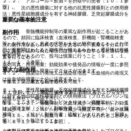
２．２． アルコール＜飲酒＞を摂取中の患者〔１０．１参
照〕。
２）． 次の悪性腫瘍に対する他の抗悪性腫瘍剤との併用療
法：悪性星細胞腫成分を有する神経膠腫、乏突起膠腫成分を
重要な基本的注意
有する神経膠腫。
８．１． 骨髄機能抑制等の重篤な副作用が起こることがあ
副作用
るので、頻回に臨床検査（血液検査、肝機能・腎機能検査
等）を行うなど、患者の状態を十分に観察すること。また使
次の副作用があらわれることがあるので、観察を十分に行
用が長期間にわたると副作用が強くあらわれ、遷延性に推移
い、異常が認められた場合には投与を中止するなど適切な処
薬剤情報
することがあるので、投与は慎重に行うこと〔９．１．１、
置を行うこと。
１１．１．２参照〕。
薬剤写真、用法用量、効能効果や後発品の情報が一度に参照
重大な副作用
でき、関連情報へ簡単にアクセスができます。
８．２． 感染症の発現又は感染症増悪・出血傾向の発現又
は出血傾向増悪に十分に注意すること。
一般名、製品名どちらでも検索可能！
１１．１． 重大な副作用
８．３． 悪性星細胞腫、乏突起膠腫成分を有する神経膠腫
※ ご使用いただく際に、必ず最新の添付文書および安全性
１１．１．１． 間質性肺炎（２．７％）。
に対する他の抗悪性腫瘍剤との併用療法（プロカルバジン塩
情報も併せてご確認下さい。
酸塩、ニムスチン塩酸塩、ビンクリスチン硫酸塩）において
１１．１．２． 骨髄抑制：汎血球減少（頻度不明）、白血
は、関連文献（「抗がん剤報告書：塩酸プロカルバジン（脳
球減少（２７．２％）、好中球減少（頻度不明）、血小板減
腫瘍）」、「抗がん剤報告書：硫酸ビンクリスチン（脳腫
少（１５．８％）、貧血（６．５％）があらわれることがあ
瘍）」等）を熟読すること。
る〔８．１、９．１．１参照〕。
※本製品は疾病の診断・治療・予防を目的としたプログラム