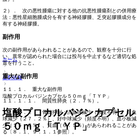
２）． 次の悪性腫瘍に対する他の抗悪性腫瘍剤との併用療
法：悪性星細胞腫成分を有する神経膠腫、乏突起膠腫成分を
有する神経膠腫。
副作用
次の副作用があらわれることがあるので、観察を十分に行
い、異常が認められた場合には投与を中止するなど適切な処
ホーム
置を行うこと。
重大な副作用
薬剤情報
１１．１． 重大な副作用
塩酸プロカルバジンカプセル５０ｍｇ「ＴＹＰ」
１１．１．１． 間質性肺炎（２．７％）。
塩酸プロカルバジンカプセル
１１．１．２． 骨髄抑制：汎血球減少（頻度不明）、白血
球減少（２７．２％）、好中球減少（頻度不明）、血小板減
５０ｍｇ「ＴＹＰ」
少（１５．８％）、貧血（６．５％）があらわれることがあ
る〔８．１、９．１．１参照〕。