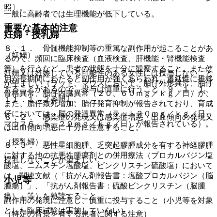
照〕。
一般に高齢者では生理機能が低下している。
重要な基本的注意
妊婦・授乳婦
８．１． 骨髄機能抑制等の重篤な副作用が起こることがあ
（妊婦）
るので、頻回に臨床検査（血液検査、肝機能・腎機能検査
等）を行うなど、患者の状態を十分に観察すること。また使
妊婦又は妊娠している可能性のある女性には投与しないこと
用が長期間にわたると副作用が強くあらわれ、遷延性に推移
が望ましい（ラット、マウスにおいて、胎仔外形異常、胎仔
することがあるので、投与は慎重に行うこと〔９．１．１、
骨格異常、胎仔内臓異常（２０、６０ｍｇ／ｋｇ／日）が、
１１．１．２参照〕。
また、胎仔致死増加、胎仔発育抑制が報告されており、育成
仔においては、脳の発達異常（ラット２０ｍｇ／ｋｇ／日、
８．２． 感染症の発現又は感染症増悪・出血傾向の発現又
マウス６．５、２０ｍｇ／ｋｇ／日）が報告されている）。
は出血傾向増悪に十分に注意すること。
（授乳婦）
８．３． 悪性星細胞腫、乏突起膠腫成分を有する神経膠腫
に対する他の抗悪性腫瘍剤との併用療法（プロカルバジン塩
授乳しないことが望ましい。
酸塩、ニムスチン塩酸塩、ビンクリスチン硫酸塩）において
は、関連文献（「抗がん剤報告書：塩酸プロカルバジン（脳
小児等
腫瘍）」、「抗がん剤報告書：硫酸ビンクリスチン（脳腫
瘍）」等）を熟読すること。
副作用の発現に注意し、慎重に投与すること（小児等を対象
とした臨床試験は実施していない）。
（特定の背景を有する患者に関する注意）