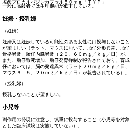
塩酸プロカルバジンカプセル５０ｍｇ「ＴＹＰ」
一般に高齢者では生理機能が低下している。
妊婦・授乳婦
（妊婦）
妊婦又は妊娠している可能性のある女性には投与しないこと
が望ましい（ラット、マウスにおいて、胎仔外形異常、胎仔
骨格異常、胎仔内臓異常（２０、６０ｍｇ／ｋｇ／日）が、
また、胎仔致死増加、胎仔発育抑制が報告されており、育成
仔においては、脳の発達異常（ラット２０ｍｇ／ｋｇ／日、
マウス６．５、２０ｍｇ／ｋｇ／日）が報告されている）。
（授乳婦）
授乳しないことが望ましい。
小児等
副作用の発現に注意し、慎重に投与すること（小児等を対象
とした臨床試験は実施していない）。