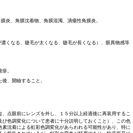
角膜炎、角膜沈着物、角膜混濁、潰瘍性角膜炎。
が濃くなる、睫毛が太くなる、睫毛が長くなる）、眼異物感等
発疹。
た後、開瞼すること。
は、点眼前にレンズを外し、１５分以上経過後に再装用するこ
及び色調変化について患者に十分説明しておくこと）、この色
色素沈着による虹彩色調変化があらわれる可能性があり、特に