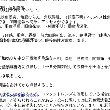
不明）虹彩嚢腫。
試験は実施していない。
糸状角膜炎、角膜びらん、角膜浮腫、（頻度不明）ヘルペス性
でき、関連情報へ簡単にアクセスができます。
毛、眼瞼浮腫、眼瞼発赤、（頻度不明）眼瞼溝深化。
そう痒感、眼痛、霧視、前房細胞析出、流涙、睫毛異常（睫毛
報も併せてご確認下さい。
及びそれに伴う視力低下、眼接触性皮膚炎、羞明。
に触れないように注意すること。
、嘔気、めまい、胸痛、（頻度不明）喘息、筋肉痛、関節痛、
して結膜嚢内に点眼し、１〜５分間閉瞼して涙嚢部を圧迫させ
ではありません。
ふき取ること。
間隔をあけてから点眼すること。
させることがあるので、コンタクトレンズを装用している場合
アル
薬剤情報
ポスト
増加）があらわれることがある（投与に際しては虹彩色素沈着
が、投与中止後消失しないことが報告されている。また、虹彩