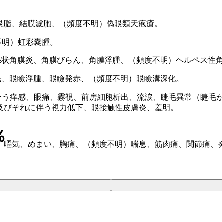
眼脂、結膜濾胞、（頻度不明）偽眼類天疱瘡。
不明）虹彩嚢腫。
糸状角膜炎、角膜びらん、角膜浮腫、（頻度不明）ヘルペス性
毛、眼瞼浮腫、眼瞼発赤、（頻度不明）眼瞼溝深化。
そう痒感、眼痛、霧視、前房細胞析出、流涙、睫毛異常（睫毛
及びそれに伴う視力低下、眼接触性皮膚炎、羞明。
％
、嘔気、めまい、胸痛、（頻度不明）喘息、筋肉痛、関節痛、