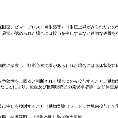
点眼薬、ビマトプロスト点眼薬等）［眼圧上昇がみられたとの
、異常が認められた場合には投与を中止するなど適切な処置を
期的に診察し、虹彩色素沈着があらわれた場合には臨床状態に
が危険性を上回ると判断される場合にのみ投与すること。動物
したことにより、流産及び後期吸収胚の発現率増加、胎仔体重
又は中止を検討すること（動物実験（ラット：静脈内投与）で
眼脂、結膜濾胞、（頻度不明）偽眼類天疱瘡。