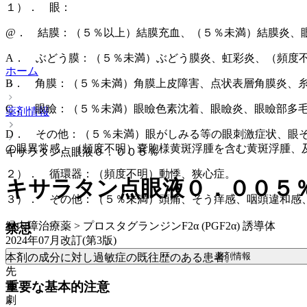
１）． 眼：
@． 結膜：（５％以上）結膜充血、（５％未満）結膜炎、
A． ぶどう膜：（５％未満）ぶどう膜炎、虹彩炎、（頻度
ホーム
B． 角膜：（５％未満）角膜上皮障害、点状表層角膜炎、
C． 眼瞼：（５％未満）眼瞼色素沈着、眼瞼炎、眼瞼部多
薬剤情報
D． その他：（５％未満）眼がしみる等の眼刺激症状、眼
の眼異常感、（頻度不明）嚢胞様黄斑浮腫を含む黄斑浮腫、
キサラタン点眼液０．００５％
２）． 循環器：（頻度不明）動悸、狭心症。
キサラタン点眼液０．００５
３）． その他：（５％未満）頭痛、そう痒感、咽頭違和感
緑内障治療薬 > プロスタグランジンF2α (PGF2α) 誘導体
禁忌
2024年07月改訂(第3版)
薬剤情報
本剤の成分に対し過敏症の既往歴のある患者。
先
重要な基本的注意
毒
劇