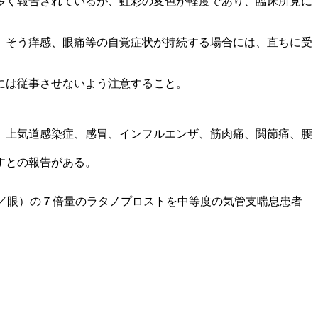
多く報告されているが、虹彩の変色が軽度であり、臨床所見に
、そう痒感、眼痛等の自覚症状が持続する場合には、直ちに受
には従事させないよう注意すること。
、上気道感染症、感冒、インフルエンザ、筋肉痛、関節痛、腰
すとの報告がある。
／眼）の７倍量のラタノプロストを中等度の気管支喘息患者