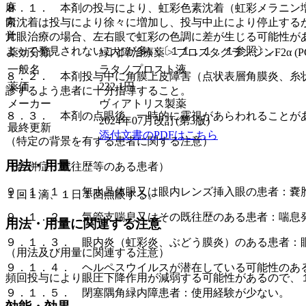
麻
８．１． 本剤の投与により、虹彩色素沈着（虹彩メラニン
向
素沈着は投与により徐々に増加し、投与中止により停止する
覚
片眼治療の場合、左右眼で虹彩の色調に差が生じる可能性が
よって発見されないことが多い〔１１．１．１参照〕。
薬効分類
緑内障治療薬 > プロスタグランジンF2α (PG
一般名
ラタノプロスト液
８．２． 本剤投与中に角膜上皮障害（点状表層角膜炎、糸
薬価
232.1
円
診するよう患者に十分指導すること。
メーカー
ヴィアトリス製薬
８．３． 本剤の点眼後、一時的に霧視があらわれることが
2024年07月改訂(第3版)
最終更新
添付文書のPDFはこちら
（特定の背景を有する患者に関する注意）
用法・用量
（合併症・既往歴等のある患者）
９．１．１． 無水晶体眼又は眼内レンズ挿入眼の患者：嚢
１回１滴、１日１回点眼する。
９．１．２． 気管支喘息又はその既往歴のある患者：喘息
用法・用量に関連する注意
９．１．３． 眼内炎（虹彩炎、ぶどう膜炎）のある患者：
（用法及び用量に関連する注意）
９．１．４． ヘルペスウイルスが潜在している可能性のあ
頻回投与により眼圧下降作用が減弱する可能性があるので、
９．１．５． 閉塞隅角緑内障患者：使用経験が少ない。