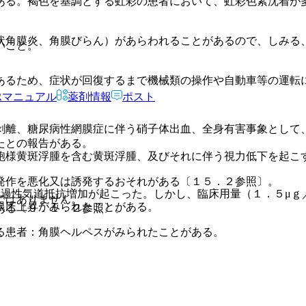
ある。褐色を基調とする虹彩の患者において、虹彩色素沈着が
状角膜炎、角膜びらん）があらわれることがあるので、しみる
いこと。
あるため、症状が回復するまで機械類の操作や自動車等の運転
Rマニュアル
薬剤情報
ポスト
剥離、糖尿病性網膜症に伴う硝子体出血、全身有害事象として
たとの報告がある。
胞様黄斑浮腫を含む黄斑浮腫、及びそれに伴う視力低下を起こ
発作を悪化又は誘発するおそれがある〔１５．２参照〕。
一過性気道抵抗増加が起こった。しかし、臨床用量（１．５μｇ
ではありません。
眼圧上昇がみられたことがある。
ある〔９．１．２参照〕。
る患者：角膜ヘルペスがみられたことがある。