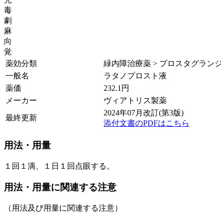
毒
劇
麻
向
覚
薬効分類
緑内障治療薬 > プロスタグランジンF
一般名
ラタノプロスト液
薬価
232.1
円
メーカー
ヴィアトリス製薬
2024年07月改訂(第3版)
最終更新
添付文書のPDFはこちら
用法・用量
１回１滴、１日１回点眼する。
用法・用量に関連する注意
（用法及び用量に関連する注意）