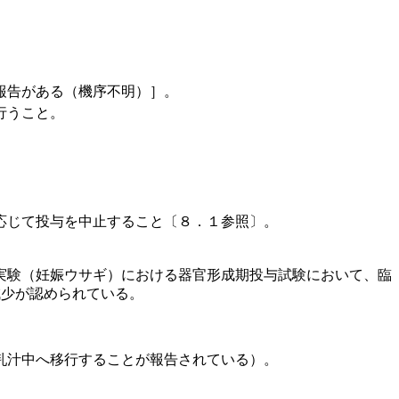
報告がある（機序不明）］。
行うこと。
応じて投与を中止すること〔８．１参照〕。
実験（妊娠ウサギ）における器官形成期投与試験において、臨
減少が認められている。
乳汁中へ移行することが報告されている）。