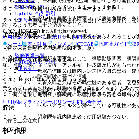
ログイン
片眼治療の場合、左右眼で虹彩の色調に差が生じる可能性が
監修医師一覧
よって発見されないことが多い〔１１．１．１参照〕。
２０．１． 外箱開封後は遮光して保存すること。
UpToDate特別割引
８．２． 本剤投与中に角膜上皮障害（点状表層角膜炎、糸
運営会社
２０．２． 開栓後４週間経過した場合は、残液を使用しな
診するよう患者に十分指導すること。
© 2021 HOKUTO Inc. All rights reserved.
その他の注意
８．３． 本剤の点眼後、一時的に霧視があらわれることが
利用規約
プライバシーポリシー
お問い合わせ
ホーム
表・計算
レジメン
CTCAE
抗菌薬ガイド
E
１５．１． 臨床使用に基づく情報
（特定の背景を有する患者に関する注意）
監修医師一覧
外国において、眼局所有害事象として、網膜動脈閉塞、網膜
（合併症・既往歴等のある患者）
UpToDate特別割引
痛、胸痛、狭心症、皮疹、アレルギー性皮膚反応があらわれ
運営会社
９．１．１． 無水晶体眼又は眼内レンズ挿入眼の患者：嚢
１５．２． 非臨床試験に基づく情報
© 2021 HOKUTO Inc. All rights reserved.
９．１．２． 気管支喘息又はその既往歴のある患者：喘息
ラタノプロストをサルに静脈内投与（２μｇ／ｋｇ）すると
※本製品は疾病の診断・治療・予防を目的としたプログラム
９．１．３． 眼内炎（虹彩炎、ぶどう膜炎）のある患者：
１１例に点眼した場合、肺機能に影響はなかったとの報告が
利用規約
プライバシーポリシー
お問い合わせ
９．１．４． ヘルペスウイルスが潜在している可能性のあ
貯法
９．１．５． 閉塞隅角緑内障患者：使用経験が少ない。
（保管上の注意）
相互作用
２〜８℃。