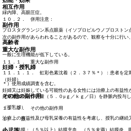
効能・効果
相互作用
緑内障、高眼圧症。
１０．２． 併用注意：
副作用
プロスタグランジン系点眼薬（イソプロピルウノプロストン
次の副作用があらわれることがあるので、観察を十分に行い
高齢者
重大な副作用
一般に生理機能が低下している。
１１．１． 重大な副作用
妊婦・授乳婦
１１．１．１． 虹彩色素沈着（２．３７％＊）：患者を定
（妊婦）
＊）使用成績調査を含む。
妊婦又は妊娠している可能性のある女性には治療上の有益性
その他の副作用
床用量の約８０倍量（５．０μｇ／ｋｇ／日）を静脈内投与
（授乳婦）
１１．２． その他の副作用
治療上の有益性及び母乳栄養の有益性を考慮し、授乳の継続
１）． 眼：
@． 結膜：（５％以上）結膜充血、（５％未満）結膜炎、
小児等