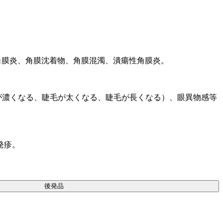
角膜炎、角膜沈着物、角膜混濁、潰瘍性角膜炎。
が濃くなる、睫毛が太くなる、睫毛が長くなる）、眼異物感等
発疹。
後発品