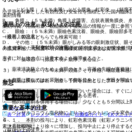
A． ぶどう膜：（５％未満）ぶどう膜炎、虹彩炎、（頻度
小児等を対象とした有効性及び安全性を指標とした国内臨床
薬剤情報
B． 角膜：（５％未満）角膜上皮障害、点状表層角膜炎、
適用上の注意、取扱い上の注意
薬剤写真、用法用量、効能効果や後発品の情報が一度に参照
C． 眼瞼：（５％未満）眼瞼色素沈着、眼瞼炎、眼瞼部多
（適用上の注意）
一般名、製品名どちらでも検索可能！
D． その他：（５％未満）眼がしみる等の眼刺激症状、眼
１４．１． 薬剤交付時の注意
※ ご使用いただく際に、必ず最新の添付文書および安全性情
の眼異常感、（頻度不明）嚢胞様黄斑浮腫を含む黄斑浮腫、
患者に対し次の点に注意するよう指導すること。
２）． 循環器：（頻度不明）動悸、狭心症。
・ 薬液汚染防止のため、点眼のとき、容器の先端が直接目
３）． その他：（５％未満）頭痛、そう痒感、咽頭違和感
・ 点眼に際しては、原則として仰臥位をとり、患眼を開瞼
※本製品は疾病の診断・治療・予防を目的としたプログラム
禁忌
・ 点眼のとき、液が眼瞼皮膚等についた場合には、すぐに
本剤の成分に対し過敏症の既往歴のある患者。
・ 他の点眼剤を併用する場合には、少なくとも５分間以上
重要な基本的注意
ホーム
ノート
・ ベンザルコニウム塩化物によりコンタクトレンズを変色
表・計算
レジメン
CTCAE
抗菌薬ガイド
ERマニュ
と。
８．１． 本剤の投与により、虹彩色素沈着（虹彩メラニン
新規登録
素沈着は投与により徐々に増加し、投与中止により停止する
（取扱い上の注意）