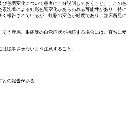
及び色調変化について患者に十分説明しておくこと）、この色
色素沈着による虹彩色調変化があらわれる可能性があり、特に
多く報告されているが、虹彩の変色が軽度であり、臨床所見に
、そう痒感、眼痛等の自覚症状が持続する場合には、直ちに受
には従事させないよう注意すること。
すとの報告がある。