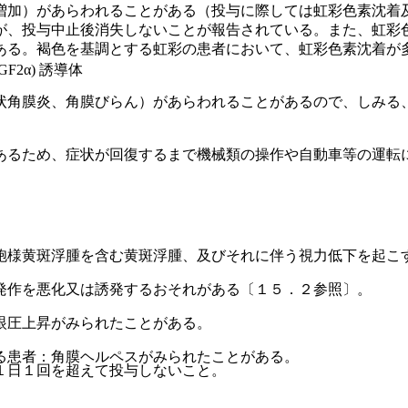
増加）があらわれることがある（投与に際しては虹彩色素沈着
が、投与中止後消失しないことが報告されている。また、虹彩
ある。褐色を基調とする虹彩の患者において、虹彩色素沈着が
F2α) 誘導体
状角膜炎、角膜びらん）があらわれることがあるので、しみる
あるため、症状が回復するまで機械類の操作や自動車等の運転
胞様黄斑浮腫を含む黄斑浮腫、及びそれに伴う視力低下を起こ
発作を悪化又は誘発するおそれがある〔１５．２参照〕。
眼圧上昇がみられたことがある。
る患者：角膜ヘルペスがみられたことがある。
１日１回を超えて投与しないこと。