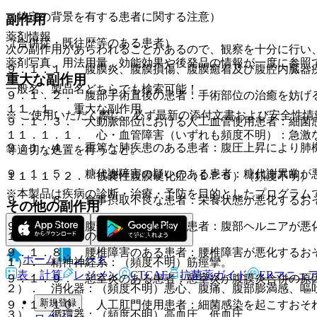
（特定の背景を有する患者に関する注意）
副作用
薬剤情報
（合併症・既往歴等のある患者）
次の副作用があらわれることがあるので、観察を十分に行い
薬剤写真、用法用量、効能効果や後発品の情報が一度に参照
９．１．１． 腹膜炎、腹膜損傷、腹膜癒着及び腹腔内臓器
重大な副作用
一般名、製品名どちらでも検索可能！
９．１．２． 腹部手術直後の患者：手術部位の治癒を妨げ
１１．１． 重大な副作用
※ ご使用いただく際に、必ず最新の添付文書および安全性情
９．１．３． 大動脈部位における人工血管使用患者：細菌
１１．１．１． 心・血管障害（いずれも頻度不明）：急激
９．１．４． 重篤な肺疾患のある患者：腹圧上昇により肺
等適切な処置を行うこと。
９．１．５． 糖代謝障害の疑いのある患者：糖代謝異常が
１１．１．２． 被嚢性腹膜硬化症（ＥＰＳ）（頻度不明）
※本製品は疾病の診断・治療・予防を目的としたプログラム
９．１．６． 食事摂取不良な患者：栄養状態が悪化するお
その他の副作用
９．１．７． 腹部ヘルニアのある患者：腹部ヘルニアが悪
１１．２． その他の副作用
９．１．８． 腰椎障害のある患者：腰椎障害が悪化するお
ホーム
ノート
１）． 精神神経系：（頻度不明）筋痙攣。
表・計算
レジメン
CTCAE
抗菌薬ガイド
ERマニュ
９．１．９． 憩室炎のある患者：憩室炎が腹膜炎合併の原
２）． 消化器：（頻度不明）悪心、腹痛、腹部膨満感、嘔
新規登録
９．１．１０． 人工肛門使用患者：細菌感染を起こすおそ
３）． 循環器：（頻度不明）高血圧、低血圧。