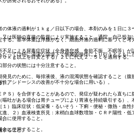
スが誘発されるおそれがある］。
者の体液の過剰が１ｋｇ／日以下の場合、本剤のみを１日に３
、又は医師の直接の監督により実施すること。通院、自己投与
定する。基準体重は浮腫がなく、細胞外液の過剰に基づくと考
析不足による尿毒症症状（全身倦怠感、食欲不振、不眠等）が
あたっては特に清潔な環境下で無菌的操作により行うとともに
６０ｋｇ以上を目安とする）２Ｌに代え２．５Ｌを適用する。
口部分の状態には十分注意すること。
期発見のために、毎排液後、液の混濁状態を確認すること（腹
謝性アシドーシスの改善が不十分な場合に用いる）。
る）。
ＥＰＳ）を合併することがあるので、発症が疑われたら直ちに
（嘔吐がある場合は胃チューブにより胃液を持続吸引する）、
［１）臨床症状：低栄養・るいそう・下痢・便秘・微熱・血性
亢進、２）血液検査所見：末梢白血球数増加・ＣＲＰ陽性・低
場合に使用すること。
］。
場合に使用すること。
施すること。