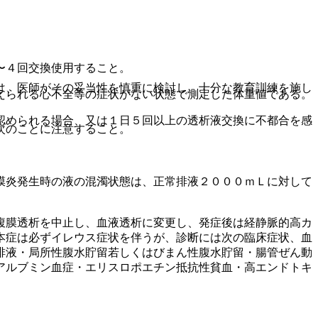
〜４回交換使用すること。
は、医師がその妥当性を慎重に検討し、十分な教育訓練を施し
えられる心不全等の症状がない状態で測定した体重値である。
認められる場合、又は１日５回以上の透析液交換に不都合を感
次のことに注意すること。
膜炎発生時の液の混濁状態は、正常排液２０００ｍＬに対して
腹膜透析を中止し、血液透析に変更し、発症後は経静脈的高カ
本症は必ずイレウス症状を伴うが、診断には次の臨床症状、血
排液・局所性腹水貯留若しくはびまん性腹水貯留・腸管ぜん動
アルブミン血症・エリスロポエチン抵抗性貧血・高エンドトキ