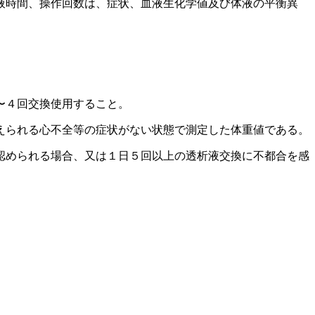
液時間、操作回数は、症状、血液生化学値及び体液の平衡異
〜４回交換使用すること。
えられる心不全等の症状がない状態で測定した体重値である。
認められる場合、又は１日５回以上の透析液交換に不都合を感