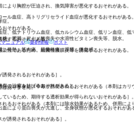
留により胸腔が圧迫され、換気障害が悪化するおそれがある。
ロール血症、高トリグリセライド血症が悪化するおそれがある
痒症。
るおそれがある。
血症、低ナトリウム血症、低カルシウム血症、低リン血症、低
血糖、肥満、アミノ酸喪失や水溶性ビタミン喪失等、脱水。
悪化するおそれがある。
Rマニュアル
薬剤情報
ポスト
腫、発熱、筋肉痛、筋骨格痛、浮腫、倦怠感。
感染性であるため、細菌性腹膜炎等を誘発するおそれがある。
が誘発されるおそれがある］。
熱傷の治癒を妨げるおそれがある］。
照〕［ジギタリス中毒が誘発されるおそれがある（本剤はカリ
ではありません。
しているため、期待する透析効果が得られないおそれがある］
されるおそれがある（本剤には除水効果があるため、併用によ
出血により蛋白喪失が亢進し、全身状態が悪化するおそれがあ
スが誘発されるおそれがある］。