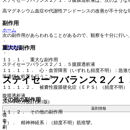
ステイセーフバランス２／１．５腹膜透析液は、次のような
高マグネシウム血症や代謝性アシドーシスの改善が不十分な
副作用
ホーム
次の副作用があらわれることがあるので、観察を十分に行い
重大な副作用
薬剤情報
１１．１． 重大な副作用
ステイセーフバランス２／１．５腹膜透析液
１１．１．１． 心・血管障害（いずれも頻度不明）：急激
等適切な処置を行うこと。
ステイセーフバランス２／１
１１．１．２． 被嚢性腹膜硬化症（ＥＰＳ）（頻度不明）
腹膜透析液
その他の副作用
2024年02月改訂(第1版)
薬剤情報
１１．２． その他の副作用
後
毒
１）． 精神神経系：（頻度不明）筋痙攣。
劇