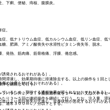
吐、下痢、便秘、痔核、腹膜炎。
痒症。
血症、低ナトリウム血症、低カルシウム血症、低リン血症、低
血糖、肥満、アミノ酸喪失や水溶性ビタミン喪失等、脱水。
腫、発熱、筋肉痛、筋骨格痛、浮腫、倦怠感。
が誘発されるおそれがある］。
時間滞液し、効果期待後に排液除去する。以上の操作を１回と
熱傷の治癒を妨げるおそれがある］。
操作を継続して行う。
しているため、期待する透析効果が得られないおそれがある］
ーフバランス２／２．５腹膜透析液を１〜４回、又はステイセ
あたり３〜５回の連続操作を継続して行う。なお、注入量、滞
出血により蛋白喪失が亢進し、全身状態が悪化するおそれがあ
は、通常３００ｍＬ／分以下とする。