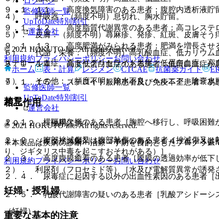
ログイン
９．１．１１． 高度換気障害のある患者：腹腔内透析液貯
監修医師一覧
４）． 呼吸器：（頻度不明）息切れ、胸水貯留。
UpToDate特別割引
９．１．１２． 高度脂質代謝異常のある患者：高コレステ
運営会社
５）． 皮膚：（頻度不明）蕁麻疹、発疹、紅斑、皮膚そう
９．１．１３． 高度肥満がみられる患者：肥満を増長させ
© 2021 HOKUTO Inc. All rights reserved.
６）． 代謝・栄養：（頻度不明）高乳酸血症、低カリウム
利用規約
プライバシーポリシー
お問い合わせ
ステロール血症、高トリグリセライド血症、低蛋白血症、高
９．１．１４． 高度低蛋白血症のある患者：低蛋白血症が
ホーム
表・計算
レジメン
CTCAE
抗菌薬ガイド
E
７）． その他：（頻度不明）除水不良、ヘルニア、陰嚢水
９．１．１５． ステロイド服用患者及び免疫不全患者：易
監修医師一覧
UpToDate特別割引
禁忌
相互作用
運営会社
２．１． 横隔膜欠損のある患者［胸腔へ移行し、呼吸困難
１０．２． 併用注意：
© 2021 HOKUTO Inc. All rights reserved.
２．２． 腹部挫滅傷又は腹部熱傷のある患者［挫滅傷又は
１）． ジギタリス製剤（ジゴキシン等）〔１４．１．３参
※本製品は疾病の診断・治療・予防を目的としたプログラム
り、ジギタリス中毒を起こすおそれがある）］。
２．３． 高度腹膜癒着のある患者［腹膜の透過効率が低下
利用規約
プライバシーポリシー
お問い合わせ
２）． 利尿剤（フロセミド等）［水及び電解質異常が誘発
２．４． 尿毒症に起因する以外の出血性素因のある患者［
妊婦・授乳婦
２．５． 乳酸代謝障害の疑いのある患者［乳酸アシドーシ
（妊婦）
重要な基本的注意