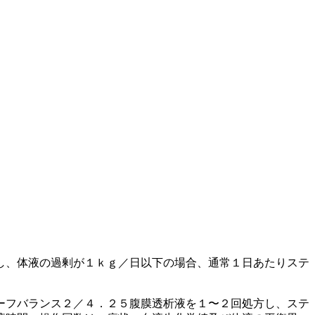
し、体液の過剰が１ｋｇ／日以下の場合、通常１日あたりステ
ーフバランス２／４．２５腹膜透析液を１〜２回処方し、ステ