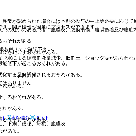
、異常が認められた場合には本剤の投与の中止等必要に応じて
でき、関連情報へ簡単にアクセスができます。
疾患の疑いのある患者：腹膜炎、腹膜損傷、腹膜癒着及び腹腔
るおそれがある。
報も併せてご確認下さい。
感染を起こすおそれがある。
な脱水による循環血液量減少、低血圧、ショック等があらわれ
機能低下が起こるおそれがある。
悪化する又は誘発されるおそれがある。
〔８．４参照〕。
ではありません。
それがある。
化するおそれがある。
それがある。
アル
薬剤情報
ポスト
因となるおそれがある。
吐、下痢、便秘、痔核、腹膜炎。
れがある。