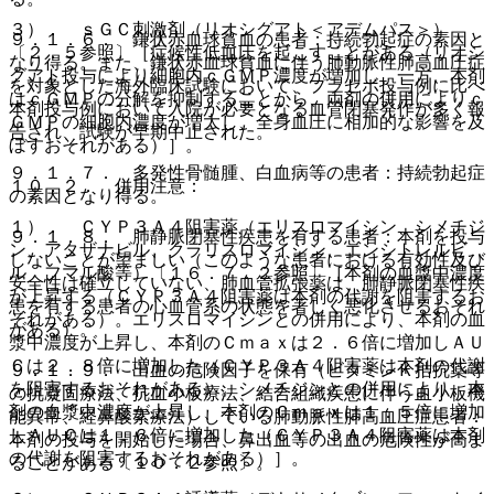
３）． ｓＧＣ刺激剤（リオシグアト＜アデムパス＞）
９．１．６． 鎌状赤血球貧血の患者：持続勃起症の素因と
〔２．５参照〕［症候性低血圧を起こすことがある（リオシ
なり得る。また、鎌状赤血球貧血に伴う肺動脈性肺高血圧症
グアト投与により細胞内ｃＧＭＰ濃度が増加し、一方、本剤
を対象とした海外臨床試験において、プラセボ投与例に比べ
はｃＧＭＰの分解を抑制することから、両剤の併用によりｃ
本剤投与例において入院が必要となる血管閉塞発作が多く報
ＧＭＰの細胞内濃度が増大し、全身血圧に相加的な影響を及
告され、試験が早期中止された。
ぼすおそれがある）］。
９．１．７． 多発性骨髄腫、白血病等の患者：持続勃起症
１０．２． 併用注意：
の素因となり得る。
１）． ＣＹＰ３Ａ４阻害薬（エリスロマイシン、シメチジ
９．１．８． 肺静脈閉塞性疾患を有する患者：本剤を投与
ン、アタザナビル、クラリスロマイシン、エンシトレルビ
しないことが望ましい（このような患者における有効性及び
ル フマル酸等）〔１６．７．２参照〕［本剤の血漿中濃度
安全性は確立していない、肺血管拡張薬は、肺静脈閉塞性疾
が上昇する（ＣＹＰ３Ａ４阻害薬は本剤の代謝を阻害するお
患を有する患者の心血管系の状態を著しく悪化させるおそれ
それがある）。エリスロマイシンとの併用により、本剤の血
がある）。
漿中濃度が上昇し、本剤のＣｍａｘは２．６倍に増加しＡＵ
Ｃは２．８倍に増加した（ＣＹＰ３Ａ４阻害薬は本剤の代謝
９．１．９． 出血の危険因子を保有（ビタミンＫ拮抗薬等
を阻害するおそれがある）。シメチジンとの併用により、本
の抗凝固療法、抗血小板療法、結合組織疾患に伴う血小板機
剤の血漿中濃度が上昇し、本剤のＣｍａｘは１．５倍に増加
能異常、経鼻酸素療法）している肺動脈性肺高血圧症患者：
しＡＵＣは１．６倍に増加した（ＣＹＰ３Ａ４阻害薬は本剤
本剤の投与を開始した場合、鼻出血等の出血の危険性が高ま
の代謝を阻害するおそれがある）］。
ることがある〔１０．２参照〕。