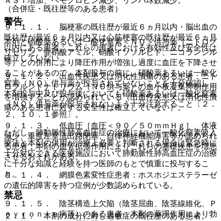
ＡＳＴ増加、ヘモグロビン減少、リンパ球数減少。
（合併症・既往歴等のある患者）
警告
９．１．１． 脳梗塞の既往歴が最近６ヵ月以内・脳出血の
既往歴が最近６ヵ月以内又は心筋梗塞の既往歴が最近６ヵ月
本剤と硝酸薬あるいは一酸化窒素＜ＮＯ＞供与薬（ニトログ
以内にある患者：これらの患者における有効性及び安全性は
リセリン、亜硝酸アミル、硝酸イソソルビド、ニコランジル
確立していない。
等）との併用により降圧作用が増強し過度に血圧を下降させ
ることがあるので、本剤投与の前に、硝酸薬あるいは一酸化
９．１．２． 出血性疾患又は消化性潰瘍のある患者：ニト
窒素（ＮＯ）供与薬が投与されていないことを十分確認し、
ロプルシドナトリウム（ＮＯ供与薬）の血小板凝集抑制作用
本剤投与中及び投与後においても硝酸薬あるいは一酸化窒素
を増強することが認められている（出血性疾患又は消化性潰
（ＮＯ）供与薬が投与されないよう十分注意すること〔２．
瘍のある患者に対する安全性は確立していない）。
２、１０．１参照〕。
９．１．３． 低血圧［血圧＜９０／５０ｍｍＨｇ］、体液
ただし、肺動脈性肺高血圧症の治療において一酸化窒素吸入
減少、重度左室流出路閉塞、自律神経機能障害等が認められ
療法と本剤の併用が治療上必要と判断される場合は緊急時に
る患者：本剤の血管拡張作用によりこれらの基礎疾患を増悪
十分対応できる医療施設において肺動脈性肺高血圧症の治療
させるおそれがある。
に十分な知識と経験を持つ医師のもとで慎重に投与するこ
と。
９．１．４． 網膜色素変性症患者：ホスホジエステラーゼ
の遺伝的障害を持つ症例が少数認められている。
禁忌
９．１．５． 陰茎構造上欠陥（陰茎屈曲、陰茎線維化、Ｐ
ｅｙｒｏｎｉｅ病等）のある患者：本剤の薬理作用により勃
２．１． 本剤の成分に対し過敏症の既往歴のある患者。