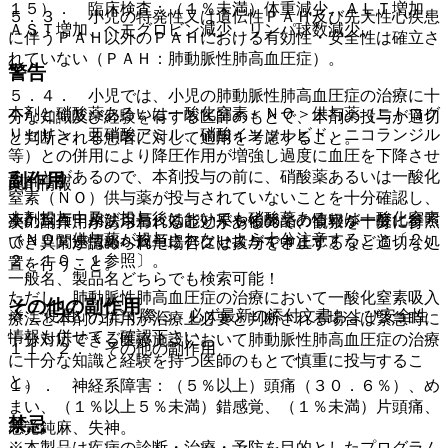
１５）． 臨床検査：（１％未満）体重減少、ＡＬＴ増加、
５．３． 小児の特発性又は遺伝性ＰＡＨ及び先天性心疾患
ＡＳＴ増加、ヘモグロビン減少、リンパ球数減少。
に伴うＰＡＨ以外のＰＡＨにおける有効性・安全性は確立さ
れていない（ＰＡＨ：肺動脈性肺高血圧症）。
警告
５．４． 小児では、小児の肺動脈性肺高血圧症の治療に十
本剤と硝酸薬あるいは一酸化窒素＜ＮＯ＞供与薬（ニトログ
分な知識及び経験を有する医師のもとで、本剤の投与が適切
リセリン、亜硝酸アミル、硝酸イソソルビド、ニコランジル
と判断される患者に対して適用を考慮すること。
等）との併用により降圧作用が増強し過度に血圧を下降させ
ることがあるので、本剤投与の前に、硝酸薬あるいは一酸化
副作用
薬剤情報
窒素（ＮＯ）供与薬が投与されていないことを十分確認し、
本剤投与中及び投与後においても硝酸薬あるいは一酸化窒素
薬剤写真、用法用量、効能効果や後発品の情報が一度に参照
次の副作用があらわれることがあるので、観察を十分に行
（ＮＯ）供与薬が投与されないよう十分注意すること〔２．
でき、関連情報へ簡単にアクセスができます。
い、異常が認められた場合には投与を中止するなど適切な処
２、１０．１参照〕。
置を行うこと。
一般名、製品名どちらでも検索可能！
ただし、肺動脈性肺高血圧症の治療において一酸化窒素吸入
その他の副作用
※ ご使用いただく際に、必ず最新の添付文書および安全性
療法と本剤の併用が治療上必要と判断される場合は緊急時に
情報も併せてご確認下さい。
十分対応できる医療施設において肺動脈性肺高血圧症の治療
１１．２． その他の副作用
に十分な知識と経験を持つ医師のもとで慎重に投与するこ
と。
１）． 神経系障害：（５％以上）頭痛（３０．６％）、め
まい、（１％以上５％未満）錯感覚、（１％未満）片頭痛、
禁忌
感覚鈍麻、失神。
※本製品は疾病の診断・治療・予防を目的としたプログラム