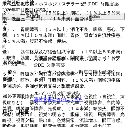
感覚鈍麻、失神。
末梢血管拡張薬 > ホスホジエステラーゼ5 (PDE−5) 阻害薬
2026年02月改訂(第9版)
２）． 血管障害：（５％以上）潮紅、（１％以上５％未
薬剤情報
後発品
満）低血圧、ほてり、（１％未満）血管障害。
先
毒
３）． 胃腸障害：（５％以上）消化不良、腹痛、悪心、下
劇
痢、（１％以上５％未満）嘔吐、胃炎、胃食道逆流性疾患、
麻
（１％未満）腹部不快感、便秘。
向
４）． 筋骨格系及び結合組織障害：（１％以上５％未満）
覚
四肢痛、筋痛、背部痛、筋痙縮、関節痛、顎痛、（１％未
末梢血管拡張薬 > ホスホジエステラーゼ5
薬効分類
満）頚部痛。
(PDE−5) 阻害薬
一般名
シルデナフィルクエン酸塩口腔内崩壊錠
５）． 呼吸器、胸郭及び縦隔障害：（１％以上５％未満）
薬価
577
円
鼻出血、咳嗽、鼻閉、呼吸困難、（１％未満）咽喉頭疼痛、
鼻咽頭炎、鼻漏、気管支炎、上気道感染。
メーカー
ヴィアトリス製薬
2026年02月改訂(第9版)
最終更新
６）． 眼障害：（１％以上５％未満）色視症（青視症、黄
添付文書のPDFはこちら
視症など）、霧視、結膜充血、眼充血、視覚障害、白内障、
羞明、網膜血管障害、光視症、（１％未満）結膜炎、眼部不
用法・用量
快感、網膜出血、視覚の明るさ、眼痛、複視、屈折障害、光
輪視、視野欠損、眼出血、色覚異常、流涙増加、眼圧迫感、
成人
眼刺激、眼部腫脹、眼変性障害、視力障害、視力低下。