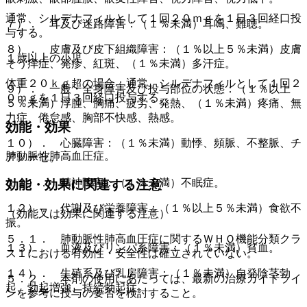
通常、シルデナフィルとして１回２０ｍｇを１日３回経口投
７）． 耳及び迷路障害：（１％未満）耳鳴、難聴。
与する。
８）． 皮膚及び皮下組織障害：（１％以上５％未満）皮膚
１歳以上の小児
そう痒症、発疹、紅斑、（１％未満）多汗症。
体重２０ｋｇ超の場合：通常、シルデナフィルとして１回２
９）． 一般・全身障害及び投与部位の状態：（１％以上
０ｍｇを１日３回経口投与する。
５％未満）浮腫、胸痛、疲労、発熱、（１％未満）疼痛、無
力症、倦怠感、胸部不快感、熱感。
効能・効果
１０）． 心臓障害：（１％未満）動悸、頻脈、不整脈、チ
肺動脈性肺高血圧症。
アノーゼ。
１１）． 精神障害：（１％未満）不眠症。
効能・効果に関連する注意
１２）． 代謝及び栄養障害：（１％以上５％未満）食欲不
（効能又は効果に関連する注意）
振。
５．１． 肺動脈性肺高血圧症に関するＷＨＯ機能分類クラ
１３）． 血液及びリンパ系障害：（１％未満）貧血。
ス１における有効性・安全性は確立されていない。
１４）． 生殖系及び乳房障害：（１％未満）自発陰茎勃
５．２． 本剤の使用にあたっては、最新の治療ガイドライ
起、勃起増強、持続勃起症。
ンを参考に投与の要否を検討すること。