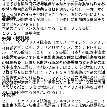
ミオダロン塩酸塩の併用により、ＱＴｃ延長があらわれるお
〔２．５参照〕［症候性低血圧を起こすことがある（リオシ
それがあるとの報告がある）］。
グアト投与により細胞内ｃＧＭＰ濃度が増加し、一方、本剤
はｃＧＭＰの分解を抑制することから、両剤の併用によりｃ
高齢者
ＧＭＰの細胞内濃度が増大し、全身血圧に相加的な影響を及
ぼすおそれがある）］。
本剤のクリアランスが低下する〔１６．６．３参照〕。
１０．２． 併用注意：
妊婦・授乳婦
１）． ＣＹＰ３Ａ４阻害薬（エリスロマイシン、シメチジ
ン、アタザナビル、クラリスロマイシン、エンシトレルビ
（妊婦）
ル フマル酸等）〔１６．７．２参照〕［本剤の血漿中濃度
が上昇する（ＣＹＰ３Ａ４阻害薬は本剤の代謝を阻害するお
妊婦又は妊娠している可能性のある女性には治療上の有益性
それがある）。エリスロマイシンとの併用により、本剤の血
が危険性を上回ると判断される場合にのみ投与すること。
漿中濃度が上昇し、本剤のＣｍａｘは２．６倍に増加しＡＵ
（授乳婦）
Ｃは２．８倍に増加した（ＣＹＰ３Ａ４阻害薬は本剤の代謝
を阻害するおそれがある）。シメチジンとの併用により、本
授乳しないことが望ましい（本剤のヒト母乳中への移行が報
剤の血漿中濃度が上昇し、本剤のＣｍａｘは１．５倍に増加
告されている）。
しＡＵＣは１．６倍に増加した（ＣＹＰ３Ａ４阻害薬は本剤
の代謝を阻害するおそれがある）］。
小児等
２）． ＣＹＰ３Ａ４誘導薬（デキサメタゾン、フェニトイ
低出生体重児、新生児、乳児又は体重８ｋｇ未満の幼児及び
ン、リファンピシン、カルバマゼピン、フェノバルビタール