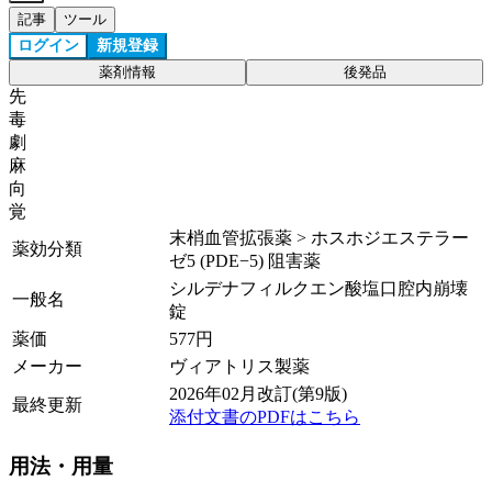
記事
ツール
ログイン
新規登録
薬剤情報
後発品
先
毒
劇
麻
向
覚
末梢血管拡張薬 > ホスホジエステラー
薬効分類
ゼ5 (PDE−5) 阻害薬
シルデナフィルクエン酸塩口腔内崩壊
一般名
錠
薬価
577
円
メーカー
ヴィアトリス製薬
2026年02月改訂(第9版)
最終更新
添付文書のPDFはこちら
用法・用量