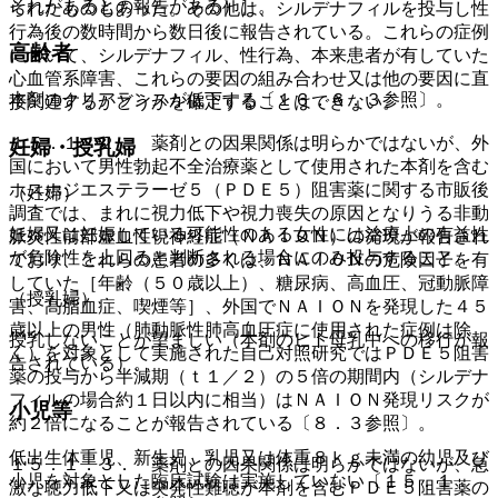
それがあるとの報告がある）］。
られたものもあった。その他は、シルデナフィルを投与し性
行為後の数時間から数日後に報告されている。これらの症例
高齢者
について、シルデナフィル、性行為、本来患者が有していた
心血管系障害、これらの要因の組み合わせ又は他の要因に直
本剤のクリアランスが低下する〔１６．６．３参照〕。
接関連するかどうかを確定することはできない。
１５．１．２． 薬剤との因果関係は明らかではないが、外
妊婦・授乳婦
国において男性勃起不全治療薬として使用された本剤を含む
ホスホジエステラーゼ５（ＰＤＥ５）阻害薬に関する市販後
（妊婦）
調査では、まれに視力低下や視力喪失の原因となりうる非動
妊婦又は妊娠している可能性のある女性には治療上の有益性
脈炎性前部虚血性視神経症（ＮＡＩＯＮ）の発現が報告され
が危険性を上回ると判断される場合にのみ投与すること。
ており、これらの患者の多くは、ＮＡＩＯＮの危険因子を有
していた［年齢（５０歳以上）、糖尿病、高血圧、冠動脈障
（授乳婦）
害、高脂血症、喫煙等］、外国でＮＡＩＯＮを発現した４５
歳以上の男性（肺動脈性肺高血圧症に使用された症例は除
授乳しないことが望ましい（本剤のヒト母乳中への移行が報
く）を対象として実施された自己対照研究ではＰＤＥ５阻害
告されている）。
薬の投与から半減期（ｔ１／２）の５倍の期間内（シルデナ
フィルの場合約１日以内に相当）はＮＡＩＯＮ発現リスクが
小児等
約２倍になることが報告されている〔８．３参照〕。
低出生体重児、新生児、乳児又は体重８ｋｇ未満の幼児及び
１５．１．３． 薬剤との因果関係は明らかではないが、急
小児を対象とした臨床試験は実施していない〔１５．１．
激な聴力低下又は突発性難聴が本剤を含むＰＤＥ５阻害薬の