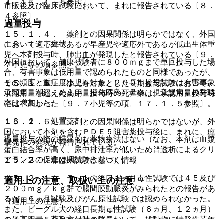
４、１５．１．５参照〕。
市販後及び臨床試験において、まれに報告されている〔８．
４参照〕。
過量投与
１５．１．４． 薬剤との因果関係は明らかではなく、外国
１３．１． 症状
において適応外であるが早産児や適応外であるが低出生体重
児へ本剤投与時、肺出血が発現したと報告されている〔９．
外国において、健康被験者に８００ｍｇまで単回投与した場
７小児等の項参照〕。
合、有害事象は低用量で認められたものと同様であったが、
その頻度と重症度は上昇した。２００ｍｇ投与では有害事象
１５．１．５． 小児を対象とした長期投与試験において、
（頭痛、潮紅、めまい、消化不良、鼻炎、視覚異常）の発現
承認用量を超えた高用量投与時の死亡率は、承認用量投与時
率は増加した。
に比べ高かった〔９．７小児等の項、１７．１．５参照〕。
１３．２． 処置
１５．１．６． 薬剤との因果関係は明らかではないが、外
国において本剤を含むＰＤＥ５阻害薬投与後に、まれに、痙
過量投与の際の特異的な薬物療法はない（なお、本剤は血漿
攣発作の発現が報告されている。
蛋白結合率が高く、尿中排泄率が低いため腎透析によるクリ
アランスの促進は期待できない）。
１５．２． 非臨床試験に基づく情報
１５．２．１． ラットの経口１ヵ月毒性試験では４５及び
適用上の注意、取扱い上の注意
２００ｍｇ／ｋｇ群で腸間膜動脈炎がみられたとの報告があ
るが、６ヵ月試験及びがん原性試験では認められなかった。
（適用上の注意）
また、ビーグル犬の経口長期毒性試験（６ヵ月、１２ヵ月）