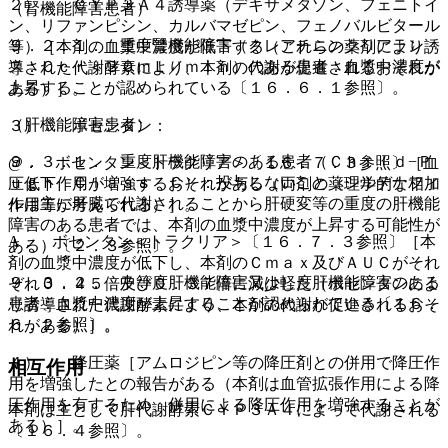
２）． ＣＹＰ３Ａ４誘導薬（デキサメタゾン、フェニトイ
（腎機能障害患者）
ン、リファンピシン、カルバマゼピン、フェノバルビタール
９．２．１． 重度腎機能障害（クレアチニンクリアラン
等）［本剤の血漿中濃度が低下する（これらの薬剤により誘
ス：Ｃｃｒ＜３０ｍＬ／ｍｉｎ）のある患者：血漿中濃度が
導された代謝酵素により、本剤の代謝が促進されるおそれが
上昇することが認められている〔１６．６．１参照〕。
ある）］。
（肝機能障害患者）
３）． ボセンタン：
９．３．１． 重度肝機能障害のある患者（Ｃｈｉｌｄ−Ｐ
@． ボセンタン＜トラクリア＞〔１６．７．３参照〕［血
ｕｇｈ Ｃｌａｓｓ Ｃ）：投与しないこと（シルデナフィ
圧低下作用が増強するおそれがある（両剤の薬理学的な相加
ルは主に肝臓で代謝されることから肝硬変等の重度の肝機能
作用等が考えられる）］。
障害のある患者では、本剤の血漿中濃度が上昇する可能性が
A． ボセンタン＜トラクリア＞〔１６．７．３参照〕［本
ある）〔２．３参照〕。
剤の血漿中濃度が低下し、本剤のＣｍａｘ及びＡＵＣがそれ
９．３．２． 中等度肝機能障害又は軽度肝機能障害のある
ぞれ０．４５倍及び０．３７倍に減少した（ボセンタンによ
患者：血漿中濃度が上昇することが認められている〔１６．
り誘導された代謝酵素により、本剤の代謝が促進されるおそ
６．２参照〕。
れがある）］。
４）． 降圧薬［アムロジピン等の降圧剤との併用で降圧作
相互作用
用を増強したとの報告がある（本剤は血管拡張作用による降
圧作用を有するため、併用による降圧作用を増強することが
本剤は主として肝代謝酵素ＣＹＰ３Ａ４によって代謝される
ある）］。
〔１６．４参照〕。