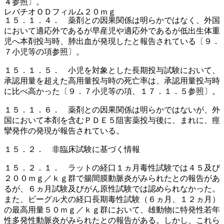
４参照〕。
レバチオＯＤフィルム２０ｍｇ
１５．１．４． 薬剤との因果関係は明らかではなく、外国
において適応外であるが早産児や適応外であるが低出生体重
児へ本剤投与時、肺出血が発現したと報告されている〔９．
７小児等の項参照〕。
１５．１．５． 小児を対象とした長期投与試験において、
承認用量を超えた高用量投与時の死亡率は、承認用量投与時
に比べ高かった〔９．７小児等の項、１７．１．５参照〕。
１５．１．６． 薬剤との因果関係は明らかではないが、外
国において本剤を含むＰＤＥ５阻害薬投与後に、まれに、痙
攣発作の発現が報告されている。
１５．２． 非臨床試験に基づく情報
１５．２．１． ラットの経口１ヵ月毒性試験では４５及び
２００ｍｇ／ｋｇ群で腸間膜動脈炎がみられたとの報告があ
るが、６ヵ月試験及びがん原性試験では認められなかった。
また、ビーグル犬の経口長期毒性試験（６ヵ月、１２ヵ月）
の最高用量５０ｍｇ／ｋｇ群において、雄動物に特発性若年
性多発性動脈炎がみられたとの報告がある。しかし、これら