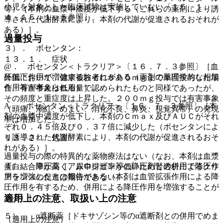
小児を対象とした臨床試験は実施していない〔１５．１．
等）［本剤の血漿中濃度が低下する（これらの薬剤により誘
４、１５．１．５参照〕。
導された代謝酵素により、本剤の代謝が促進されるおそれが
ある）］。
過量投与
３）． ボセンタン：
１３．１． 症状
@． ボセンタン＜トラクリア＞〔１６．７．３参照〕［血
圧低下作用が増強するおそれがある（両剤の薬理学的な相加
外国において、健康被験者に８００ｍｇまで単回投与した場
作用等が考えられる）］。
合、有害事象は低用量で認められたものと同様であったが、
その頻度と重症度は上昇した。２００ｍｇ投与では有害事象
A． ボセンタン＜トラクリア＞〔１６．７．３参照〕［本
（頭痛、潮紅、めまい、消化不良、鼻炎、視覚異常）の発現
剤の血漿中濃度が低下し、本剤のＣｍａｘ及びＡＵＣがそれ
率は増加した。
ぞれ０．４５倍及び０．３７倍に減少した（ボセンタンによ
り誘導された代謝酵素により、本剤の代謝が促進されるおそ
１３．２． 処置
れがある）］。
過量投与の際の特異的な薬物療法はない（なお、本剤は血漿
４）． 降圧薬［アムロジピン等の降圧剤との併用で降圧作
蛋白結合率が高く、尿中排泄率が低いため腎透析によるクリ
用を増強したとの報告がある（本剤は血管拡張作用による降
アランスの促進は期待できない）。
圧作用を有するため、併用による降圧作用を増強することが
ある）］。
適用上の注意、取扱い上の注意
５）． α遮断薬［ドキサゾシン等のα遮断剤との併用でめま
（適用上の注意）