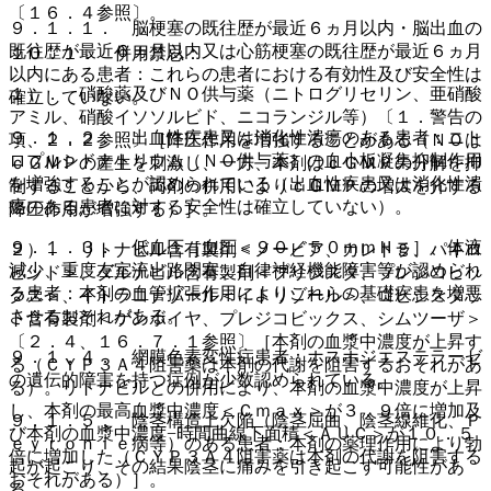
〔１６．４参照〕。
９．１．１． 脳梗塞の既往歴が最近６ヵ月以内・脳出血の
既往歴が最近６ヵ月以内又は心筋梗塞の既往歴が最近６ヵ月
１０．１． 併用禁忌：
以内にある患者：これらの患者における有効性及び安全性は
１）． 硝酸薬及びＮＯ供与薬（ニトログリセリン、亜硝酸
確立していない。
アミル、硝酸イソソルビド、ニコランジル等）〔１．警告の
９．１．２． 出血性疾患又は消化性潰瘍のある患者：ニト
項、２．２参照〕［降圧作用を増強することがある（ＮＯは
ロプルシドナトリウム（ＮＯ供与薬）の血小板凝集抑制作用
ｃＧＭＰの産生を刺激し、一方、本剤はｃＧＭＰの分解を抑
を増強することが認められている（出血性疾患又は消化性潰
制することから、両剤の併用によりｃＧＭＰの増大を介する
瘍のある患者に対する安全性は確立していない）。
降圧作用が増強する）］。
９．１．３． 低血圧［血圧＜９０／５０ｍｍＨｇ］、体液
２）． リトナビル含有製剤＜ノービア、カレトラ、パキロ
減少、重度左室流出路閉塞、自律神経機能障害等が認められ
ビッド＞、ダルナビル含有製剤＜プリジスタ、プレジコビッ
る患者：本剤の血管拡張作用によりこれらの基礎疾患を増悪
クス＞、イトラコナゾール＜イトリゾール＞、コビシスタッ
させるおそれがある。
ト含有製剤＜ゲンボイヤ、プレジコビックス、シムツーザ＞
〔２．４、１６．７．１参照〕［本剤の血漿中濃度が上昇す
９．１．４． 網膜色素変性症患者：ホスホジエステラーゼ
る（ＣＹＰ３Ａ４阻害薬は本剤の代謝を阻害するおそれがあ
の遺伝的障害を持つ症例が少数認められている。
る）。リトナビルとの併用により、本剤の血漿中濃度が上昇
し、本剤の最高血漿中濃度＜Ｃｍａｘ＞が３．９倍に増加及
９．１．５． 陰茎構造上欠陥（陰茎屈曲、陰茎線維化、Ｐ
び本剤の血漿中濃度−時間曲線下面積＜ＡＵＣ＞が１０．５
ｅｙｒｏｎｉｅ病等）のある患者：本剤の薬理作用により勃
倍に増加した（ＣＹＰ３Ａ４阻害薬は本剤の代謝を阻害する
起が起こり、その結果陰茎に痛みを引き起こす可能性があ
おそれがある）］。
る。