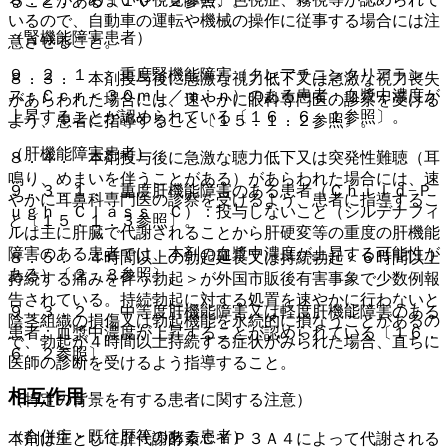
ることがある〔１０．２参照〕。
いるので、自動車の運転や機械の操作に従事する場合には注
（腎機能障害患者）
意させること。
９．２．１． 重度腎機能障害（クレアチニンクリアラン
８．３． 本剤投与後に急激な視力低下又は急激な視力喪失
ス：Ｃｃｒ＜３０ｍＬ／ｍｉｎ）のある患者：血漿中濃度が
があらわれた場合には、速やかに眼科専門医の診察を受ける
上昇することが認められている〔１６．６．１参照〕。
よう、患者に指導すること〔１５．１．２参照〕。
（肝機能障害患者）
８．４． 本剤投与後に急激な聴力低下又は突発性難聴（耳
鳴り、めまいを伴うことがある）があらわれた場合には、速
９．３．１． 重度肝機能障害のある患者（Ｃｈｉｌｄ−Ｐ
やかに耳鼻科専門医の診察を受けるよう、患者に指導するこ
ｕｇｈ Ｃｌａｓｓ Ｃ）：投与しないこと（シルデナフィ
と〔１５．１．３参照〕。
ルは主に肝臓で代謝されることから肝硬変等の重度の肝機能
障害のある患者では、本剤の血漿中濃度が上昇する可能性が
８．５． ４時間以上の勃起延長又は持続勃起＜６時間以上
ある）〔２．３参照〕。
持続する痛みを伴う勃起＞が外国市販後有害事象で少数例報
告されている。持続勃起に対する処置を速やかに行わないと
９．３．２． 中等度肝機能障害又は軽度肝機能障害のある
陰茎組織の損傷又は勃起機能を永続的に損なうことがあるの
患者：血漿中濃度が上昇することが認められている〔１６．
で、勃起が４時間以上持続する症状がみられた場合、直ちに
６．２参照〕。
医師の診断を受けるよう指導すること。
相互作用
（特定の背景を有する患者に関する注意）
（合併症・既往歴等のある患者）
本剤は主として肝代謝酵素ＣＹＰ３Ａ４によって代謝される