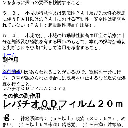
ンを参考に投与の要否を検討すること。
５．３． 小児の特発性又は遺伝性ＰＡＨ及び先天性心疾患
に伴うＰＡＨ以外のＰＡＨにおける有効性・安全性は確立さ
れていない（ＰＡＨ：肺動脈性肺高血圧症）。
５．４． 小児では、小児の肺動脈性肺高血圧症の治療に十
分な知識及び経験を有する医師のもとで、本剤の投与が適切
と判断される患者に対して適用を考慮すること。
ホーム
副作用
薬剤情報
次の副作用があらわれることがあるので、観察を十分に行
い、異常が認められた場合には投与を中止するなど適切な処
置を行うこと。
レバチオＯＤフィルム２０ｍｇ
その他の副作用
レバチオＯＤフィルム２０ｍ
１１．２． その他の副作用
ｇ
１）． 神経系障害：（５％以上）頭痛（３０．６％）、め
まい、（１％以上５％未満）錯感覚、（１％未満）片頭痛、