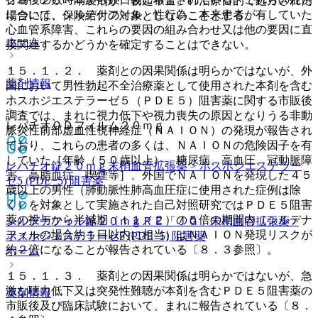
２５．２． 本製剤が「勃起不全」の治療目的で処方された
について、シルデナフィル、性行為、本来患者が有していた
場合には、保険給付の対象としないこととする。
心血管系障害、これらの要因の組み合わせ又は他の要因に直
ホーム
接関連するかどうかを確定することはできない。
１５．１．２． 薬剤との因果関係は明らかではないが、外
薬剤情報
国において男性勃起不全治療薬として使用された本剤を含む
ホスホジエステラーゼ５（ＰＤＥ５）阻害薬に関する市販後
調査では、まれに視力低下や視力喪失の原因となりうる非動
レバチオＯＤフィルム２０ｍｇ
脈炎性前部虚血性視神経症（ＮＡＩＯＮ）の発現が報告され
ており、これらの患者の多くは、ＮＡＩＯＮの危険因子を有
していた［年齢（５０歳以上）、糖尿病、高血圧、冠動脈障
レバチオ錠２０ｍｇ
末梢血管拡張薬 > ホスホジエステラー
害、高脂血症、喫煙等］、外国でＮＡＩＯＮを発現した４５
ゼ5 (PDE−5) 阻害薬
歳以上の男性（肺動脈性肺高血圧症に使用された症例は除
く）を対象として実施された自己対照研究ではＰＤＥ５阻害
薬の投与から半減期（ｔ１／２）の５倍の期間内（シルデナ
シルデナフィル錠２０ｍｇＲＥ「ＪＧ」
末梢血管拡張薬 >
フィルの場合約１日以内に相当）はＮＡＩＯＮ発現リスクが
ホスホジエステラーゼ5 (PDE−5) 阻害薬
約２倍になることが報告されている〔８．３参照〕。
ホーム
１５．１．３． 薬剤との因果関係は明らかではないが、急
激な聴力低下又は突発性難聴が本剤を含むＰＤＥ５阻害薬の
薬剤情報
市販後及び臨床試験において、まれに報告されている〔８．