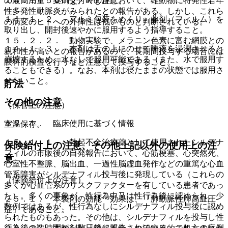
１４．１． 薬剤交付時の注意
の最高用量５０ｍｇ／ｋｇ群において、雄動物に特発性若年
性多発性動脈炎がみられたとの報告がある。しかし、これら
１４．１．２． アルミ包装をめくり、薬剤（フィルム）を
の病変のヒトへの外挿性は低いものと判断されている。
取り出し、開封後速やかに服用するよう指導すること。
１５．２．２． 動物実験で、メラニン色素に富む網膜との
１４．１．３． 本剤は舌の上にのせて唾液を浸潤させると
親和性が高いとの報告があるので、長期間投与する場合には
崩壊するため、水なしで服用可能である（また、水で服用す
眼科的検査を行うなど注意して投与すること。
ることもできる）。なお、本剤は寝たままの状態では服用さ
せないこと。
貯法
その他の注意
（保管上の注意）
１５．１． 臨床使用に基づく情報
室温保存。
１５．１．１． 勃起不全治療薬として使用されたシルデナ
保険給付上の注意、その他上記以外の使用上の注
フィルの市販後の自発報告において、心筋梗塞、心突然死、
意
心室性不整脈、脳出血、一過性脳虚血発作などの重篤な心血
管系障害がシルデナフィル投与後に発現している（これらの
（保険給付上の注意）
多くが心血管系のリスクファクターを有している患者であっ
た）。多くの事象が、性行為中又は性行為後に認められ、少
２５．１． 本製剤の効能・効果は、「肺動脈性肺高血圧
数例ではあるが、性行為なしにシルデナフィル投与後に認め
症」であること。
られたものもあった。その他は、シルデナフィルを投与し性
行為後の数時間から数日後に報告されている。これらの症例