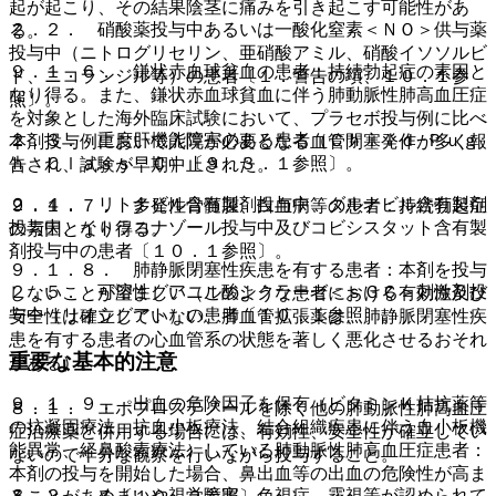
起が起こり、その結果陰茎に痛みを引き起こす可能性があ
２．２． 硝酸薬投与中あるいは一酸化窒素＜ＮＯ＞供与薬
る。
投与中（ニトログリセリン、亜硝酸アミル、硝酸イソソルビ
９．１．６． 鎌状赤血球貧血の患者：持続勃起症の素因と
ド、ニコランジル等）の患者〔１．警告の項、１０．１参
なり得る。また、鎌状赤血球貧血に伴う肺動脈性肺高血圧症
照〕。
を対象とした海外臨床試験において、プラセボ投与例に比べ
２．３． 重度肝機能障害のある患者（Ｃｈｉｌｄ−Ｐｕｇ
本剤投与例において入院が必要となる血管閉塞発作が多く報
ｈ Ｃｌａｓｓ Ｃ）〔９．３．１参照〕。
告され、試験が早期中止された。
２．４． リトナビル含有製剤投与中、ダルナビル含有製剤
９．１．７． 多発性骨髄腫、白血病等の患者：持続勃起症
投与中、イトラコナゾール投与中及びコビシスタット含有製
の素因となり得る。
剤投与中の患者〔１０．１参照〕。
９．１．８． 肺静脈閉塞性疾患を有する患者：本剤を投与
２．５． 可溶性グアニル酸シクラーゼ＜ｓＧＣ＞刺激剤投
しないことが望ましい（このような患者における有効性及び
与中（リオシグアト）の患者〔１０．１参照〕。
安全性は確立していない、肺血管拡張薬は、肺静脈閉塞性疾
患を有する患者の心血管系の状態を著しく悪化させるおそれ
重要な基本的注意
がある）。
９．１．９． 出血の危険因子を保有（ビタミンＫ拮抗薬等
８．１． エポプロステノールを除く他の肺動脈性肺高血圧
の抗凝固療法、抗血小板療法、結合組織疾患に伴う血小板機
症治療薬と併用する場合には、有効性、安全性が確立してい
能異常、経鼻酸素療法）している肺動脈性肺高血圧症患者：
ないので十分な観察を行いながら投与すること。
本剤の投与を開始した場合、鼻出血等の出血の危険性が高ま
８．２． めまいや視覚障害、色視症、霧視等が認められて