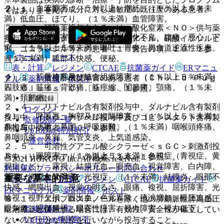
２）． 血管障害：（５％以上）潮紅、（１％以上５％未
２．１． 本剤の成分に対し過敏症の既往歴のある患者。
ではありません。
満）低血圧、ほてり、（１％未満）血管障害。
２．２． 硝酸薬投与中あるいは一酸化窒素＜ＮＯ＞供与薬
３）． 胃腸障害：（５％以上）消化不良、腹痛、悪心、下
投与中（ニトログリセリン、亜硝酸アミル、硝酸イソソルビ
痢、（１％以上５％未満）嘔吐、胃炎、胃食道逆流性疾患、
ド、ニコランジル等）の患者〔１．警告の項、１０．１参
ホーム
ノート
（１％未満）腹部不快感、便秘。
照〕。
表・計算
レジメン
CTCAE
抗菌薬ガイド
ERマニュ
４）． 筋骨格系及び結合組織障害：（１％以上５％未満）
２．３． 重度肝機能障害のある患者（Ｃｈｉｌｄ−Ｐｕｇ
アル
薬剤情報
ポスト
四肢痛、筋痛、背部痛、筋痙縮、関節痛、顎痛、（１％未
ｈ Ｃｌａｓｓ Ｃ）〔９．３．１参照〕。
満）頚部痛。
新規登録
２．４． リトナビル含有製剤投与中、ダルナビル含有製剤
ログイン
５）． 呼吸器、胸郭及び縦隔障害：（１％以上５％未満）
投与中、イトラコナゾール投与中及びコビシスタット含有製
監修医師一覧
鼻出血、咳嗽、鼻閉、呼吸困難、（１％未満）咽喉頭疼痛、
剤投与中の患者〔１０．１参照〕。
UpToDate特別割引
鼻咽頭炎、鼻漏、気管支炎、上気道感染。
運営会社
２．５． 可溶性グアニル酸シクラーゼ＜ｓＧＣ＞刺激剤投
６）． 眼障害：（１％以上５％未満）色視症（青視症、黄
与中（リオシグアト）の患者〔１０．１参照〕。
© 2021 HOKUTO Inc. All rights reserved.
視症など）、霧視、結膜充血、眼充血、視覚障害、白内障、
利用規約
プライバシーポリシー
お問い合わせ
羞明、網膜血管障害、光視症、（１％未満）結膜炎、眼部不
重要な基本的注意
ホーム
表・計算
レジメン
CTCAE
抗菌薬ガイド
快感、網膜出血、視覚の明るさ、眼痛、複視、屈折障害、光
ERマニュアル
薬剤情報
ポスト
輪視、視野欠損、眼出血、色覚異常、流涙増加、眼圧迫感、
８．１． エポプロステノールを除く他の肺動脈性肺高血圧
眼刺激、眼部腫脹、眼変性障害、視力障害、視力低下。
監修医師一覧
症治療薬と併用する場合には、有効性、安全性が確立してい
UpToDate特別割引
ないので十分な観察を行いながら投与すること。