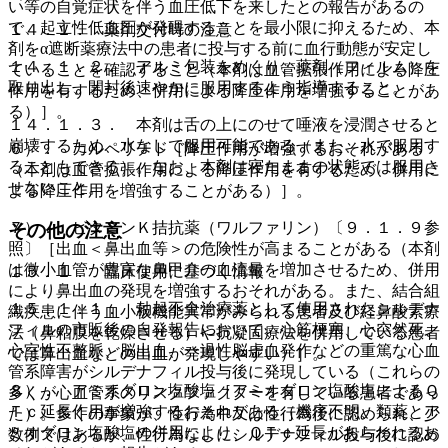
い等の自覚症状を伴う血圧低下を来したとの報告があるの
で、起立性低血圧が発現することを最小限に抑えるため、本
１４．１． 薬剤交付時の注意
剤をα遮断薬療法中の患者に投与する前に血行動態が安定し
１４．１．２． アルミ包装をめくり、薬剤（フィルム）を
ていることを確認すること（本剤は血管拡張作用による降圧
取り出し、開封後速やかに服用するよう指導すること。
作用を有するため、併用による降圧作用を増強することがあ
る）］。
１４．１．３． 本剤は舌の上にのせて唾液を浸潤させると
崩壊するため、水なしで服用可能である（また、水で服用す
６）． カルペリチド［降圧作用が増強するおそれがある
ることもできる）。なお、本剤は寝たままの状態では服用さ
（本剤は血管拡張作用による降圧作用を有するため、併用に
せないこと。
よる降圧作用を増強することがある）］。
７）． ビタミンＫ拮抗薬（ワルファリン）〔９．１．９参
その他の注意
照〕［出血＜鼻出血等＞の危険性が高まることがある（本剤
は微小血管が豊富な鼻甲介の血流量を増加させるため、併用
１５．１． 臨床使用に基づく情報
により鼻出血の発現を増強するおそれがある。また、結合組
１５．１．１． 勃起不全治療薬として使用されたシルデナ
織疾患に伴う血小板機能異常がみられる患者及び経鼻酸素療
フィルの市販後の自発報告において、心筋梗塞、心突然死、
法（鼻粘膜を乾燥させる）や抗凝固療法を併用している患者
心室性不整脈、脳出血、一過性脳虚血発作などの重篤な心血
では鼻出血などの出血が発現しやすい）］。
管系障害がシルデナフィル投与後に発現している（これらの
８）． アミオダロン塩酸塩［アミオダロン塩酸塩によるＱ
多くが心血管系のリスクファクターを有している患者であっ
Ｔｃ延長作用が増強するおそれがある（機序不明、類薬とア
た）。多くの事象が、性行為中又は性行為後に認められ、少
ミオダロン塩酸塩の併用により、ＱＴｃ延長があらわれるお
数例ではあるが、性行為なしにシルデナフィル投与後に認め