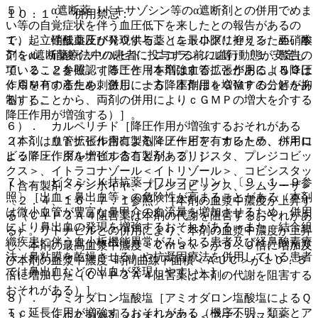
５）． α遮断薬［ドキサゾシン等のα遮断剤との併用でめま
１０．１． 併用禁忌：
い等の自覚症状を伴う血圧低下を来したとの報告があるの
１）． 硝酸薬及びＮＯ供与薬（ニトログリセリン、亜硝酸
で、起立性低血圧が発現することを最小限に抑えるため、本
アミル、硝酸イソソルビド、ニコランジル等）〔１．警告の
剤をα遮断薬療法中の患者に投与する前に血行動態が安定し
項、２．２参照〕［降圧作用を増強することがある（ＮＯは
ていることを確認すること（本剤は血管拡張作用による降圧
ｃＧＭＰの産生を刺激し、一方、本剤はｃＧＭＰの分解を抑
作用を有するため、併用による降圧作用を増強することがあ
制することから、両剤の併用によりｃＧＭＰの増大を介する
る）］。
降圧作用が増強する）］。
６）． カルペリチド［降圧作用が増強するおそれがある
２）． リトナビル含有製剤＜ノービア、カレトラ、パキロ
（本剤は血管拡張作用による降圧作用を有するため、併用に
ビッド＞、ダルナビル含有製剤＜プリジスタ、プレジコビッ
よる降圧作用を増強することがある）］。
クス＞、イトラコナゾール＜イトリゾール＞、コビシスタッ
７）． ビタミンＫ拮抗薬（ワルファリン）〔９．１．９参
ト含有製剤＜ゲンボイヤ、プレジコビックス、シムツーザ＞
照〕［出血＜鼻出血等＞の危険性が高まることがある（本剤
〔２．４、１６．７．１参照〕［本剤の血漿中濃度が上昇す
は微小血管が豊富な鼻甲介の血流量を増加させるため、併用
る（ＣＹＰ３Ａ４阻害薬は本剤の代謝を阻害するおそれがあ
により鼻出血の発現を増強するおそれがある。また、結合組
る）。リトナビルとの併用により、本剤の血漿中濃度が上昇
織疾患に伴う血小板機能異常がみられる患者及び経鼻酸素療
し、本剤の最高血漿中濃度＜Ｃｍａｘ＞が３．９倍に増加及
法（鼻粘膜を乾燥させる）や抗凝固療法を併用している患者
び本剤の血漿中濃度−時間曲線下面積＜ＡＵＣ＞が１０．５
では鼻出血などの出血が発現しやすい）］。
倍に増加した（ＣＹＰ３Ａ４阻害薬は本剤の代謝を阻害する
おそれがある）］。
８）． アミオダロン塩酸塩［アミオダロン塩酸塩によるＱ
Ｔｃ延長作用が増強するおそれがある（機序不明、類薬とア
３）． ｓＧＣ刺激剤（リオシグアト＜アデムパス＞）