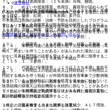
７）． 耳及び迷路障害：（１％未満）耳鳴、難聴。
運営会社
８．２． めまいや視覚障害、色視症、霧視等が認められて
８）． 皮膚及び皮下組織障害：（１％以上５％未満）皮膚
© 2021 HOKUTO Inc. All rights reserved.
いるので、自動車の運転や機械の操作に従事する場合には注
そう痒症、発疹、紅斑、（１％未満）多汗症。
意させること。
※本製品は疾病の診断・治療・予防を目的としたプログラム
９）． 一般・全身障害及び投与部位の状態：（１％以上
ではありません。
８．３． 本剤投与後に急激な視力低下又は急激な視力喪失
５％未満）浮腫、胸痛、疲労、発熱、（１％未満）疼痛、無
があらわれた場合には、速やかに眼科専門医の診察を受ける
利用規約
プライバシーポリシー
お問い合わせ
力症、倦怠感、胸部不快感、熱感。
よう、患者に指導すること〔１５．１．２参照〕。
１０）． 心臓障害：（１％未満）動悸、頻脈、不整脈、チ
８．４． 本剤投与後に急激な聴力低下又は突発性難聴（耳
アノーゼ。
鳴り、めまいを伴うことがある）があらわれた場合には、速
やかに耳鼻科専門医の診察を受けるよう、患者に指導するこ
１１）． 精神障害：（１％未満）不眠症。
と〔１５．１．３参照〕。
１２）． 代謝及び栄養障害：（１％以上５％未満）食欲不
８．５． ４時間以上の勃起延長又は持続勃起＜６時間以上
振。
持続する痛みを伴う勃起＞が外国市販後有害事象で少数例報
告されている。持続勃起に対する処置を速やかに行わないと
１３）． 血液及びリンパ系障害：（１％未満）貧血。
陰茎組織の損傷又は勃起機能を永続的に損なうことがあるの
１４）． 生殖系及び乳房障害：（１％未満）自発陰茎勃
で、勃起が４時間以上持続する症状がみられた場合、直ちに
起、勃起増強、持続勃起症。
医師の診断を受けるよう指導すること。
１５）． 臨床検査：（１％未満）体重減少、ＡＬＴ増加、
（特定の背景を有する患者に関する注意）