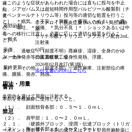
［このような症状があらわれた場合には直ちに投与を中止
麻
し、ジアゼパム又は超短時間作用型バルビツール酸製剤（チ
向
オペンタールナトリウム等）投与等の適切な処置を行うこ
覚
と］、＊眠気、＊不安、＊興奮、＊霧視、＊めまい、＊悪
非ステロイド抗炎症薬 (NSAIDs) ・局所麻酔
薬効分類
心、＊嘔吐、＊頭痛、＊気分不良［＊：ショックあるいは中
薬
毒への移行に注意し、必要に応じて適切な処置を行うこ
サリチル酸ナトリウム・ジブカイン配合2mL
一般名
と］。
注射液
薬価
63
円
２）． 過敏症：（頻度不明）蕁麻疹、湿疹、全身のかゆ
メーカー
日医工岐阜工場
み、全身発赤等の皮膚症状、全身性発熱、浮腫。
2026年02月改訂(第3版)
最終更新
３）． その他：（頻度不明）一過性麻痺、注射部位の疼
添付文書のPDFはこちら
痛、腫脹、発赤、熱感。
用法・用量
警告
血管内を避けて局所に注射する。
本剤を脊椎麻酔に使用しないこと。
（１）． 顔面頸骨各部：０．５〜１．０ｍＬ。
禁忌
（２）． 肩甲部：１．０〜２．０ｍＬ。
２．１． 〈硬膜外ブロック、浸潤・伝達ブロック（トリガ
（３）． 胸・腰各部：１．０〜２．５ｍＬ。
ーポイント注射等）〉本剤の成分又はアミド型局所麻酔薬に