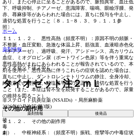
あり、また心停止に至ることがあるので、脈拍異常、血圧低
下、呼吸抑制、チアノーゼ、意識障害、喘鳴、眼瞼浮腫、発
赤、蕁麻疹等があらわれた場合には、直ちに投与を中止し、
適切な処置を行うこと〔８．１−８．３、９．１．１参
照〕。
ホーム
１１．１．２． 悪性高熱（頻度不明）：原因不明の頻脈・
不整脈・血圧変動、急激な体温上昇、筋強直、血液暗赤色化
薬剤情報
（チアノーゼ）、過呼吸、発汗、アシドーシス、高カリウム
血症、ミオグロビン尿（ポートワイン色尿）等を伴う重篤な
悪性高熱がまれにあらわれることが報告されているので、本
タイオゼット注２ｍＬ
剤を使用中、悪性高熱に伴うこれらの症状を認めた場合は、
直ちに中止し、ダントロレンナトリウムの静注、全身冷却、
タイオゼット注２ｍＬ
純酸素での過換気、酸塩基平衡の是正等、適切な処置を行う
こと（また、本症は腎不全を続発することがあるので、尿量
の維持を図ること）。
非ステロイド抗炎症薬 (NSAIDs) ・局所麻酔薬
2026年02月改訂(第3版)
その他の副作用
薬剤情報
後発品
後
１１．２． その他の副作用
毒
１）． 中枢神経系：（頻度不明）振戦、痙攣等の中毒症状
劇