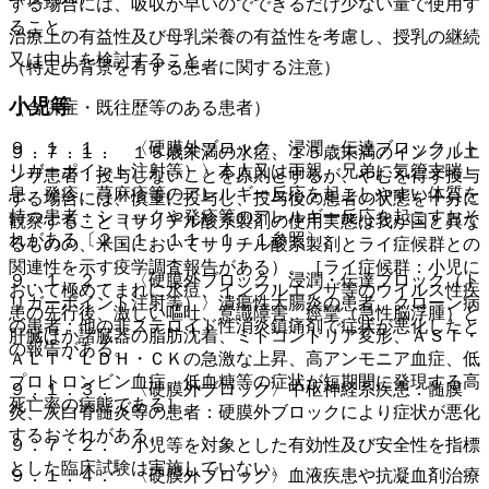
する場合には、吸収が早いのでできるだけ少ない量で使用す
ること。
治療上の有益性及び母乳栄養の有益性を考慮し、授乳の継続
又は中止を検討すること。
（特定の背景を有する患者に関する注意）
小児等
（合併症・既往歴等のある患者）
９．１．１． 〈硬膜外ブロック、浸潤・伝達ブロック（ト
９．７．１． １５歳未満の水痘、１５歳未満のインフルエ
リガーポイント注射等）〉本人又は両親、兄弟に気管支喘
ンザ患者：投与しないことを原則とするが、やむを得ず投与
息、発疹、蕁麻疹等のアレルギー反応を起こしやすい体質を
する場合には、慎重に投与し、投与後の患者の状態を十分に
持つ患者：ショックや発疹等のアレルギー反応を起こすおそ
観察すること（サリチル酸系製剤の使用実態は我が国と異な
れがある〔２．１、１１．１．１参照〕。
るものの、米国においてサリチル酸系製剤とライ症候群との
関連性を示す疫学調査報告がある）。［ライ症候群：小児に
９．１．２． 〈硬膜外ブロック、浸潤・伝達ブロック（ト
おいて極めてまれに水痘、インフルエンザ等のウイルス性疾
リガーポイント注射等）〉潰瘍性大腸炎の患者、クローン病
患の先行後、激しい嘔吐、意識障害、痙攣（急性脳浮腫）と
の患者：他の非ステロイド性消炎鎮痛剤で症状が悪化したと
肝臓ほか諸臓器の脂肪沈着、ミトコンドリア変形、ＡＳＴ・
の報告がある。
ＡＬＴ・ＬＤＨ・ＣＫの急激な上昇、高アンモニア血症、低
プロトロンビン血症、低血糖等の症状が短期間に発現する高
９．１．３． 〈硬膜外ブロック〉中枢神経系疾患：髄膜
死亡率の病態である］。
炎、灰白脊髄炎等の患者：硬膜外ブロックにより症状が悪化
するおそれがある。
９．７．２． 小児等を対象とした有効性及び安全性を指標
とした臨床試験は実施していない。
９．１．４． 〈硬膜外ブロック〉血液疾患や抗凝血剤治療