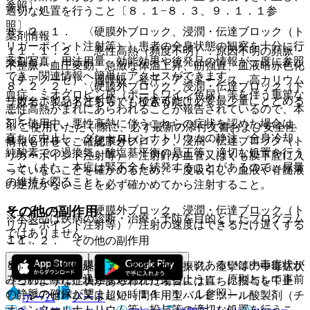
参照〕。
適切な処置を行うこと〔８．１−８．３、９．１．１参
照〕。
８．２．１． 〈硬膜外ブロック、浸潤・伝達ブロック（ト
薬剤情報
リガーポイント注射等）〉患者の全身状態の観察を十分に行
１１．１．２． 悪性高熱（頻度不明）：原因不明の頻脈・
うこと。
薬剤写真、用法用量、効能効果や後発品の情報が一度に参照
不整脈・血圧変動、急激な体温上昇、筋強直、血液暗赤色化
でき、関連情報へ簡単にアクセスができます。
（チアノーゼ）、過呼吸、発汗、アシドーシス、高カリウム
８．２．２． 〈硬膜外ブロック、浸潤・伝達ブロック（ト
血症、ミオグロビン尿（ポートワイン色尿）等を伴う重篤な
リガーポイント注射等）〉できるだけ必要最少量にとどめる
一般名、製品名どちらでも検索可能！
悪性高熱がまれにあらわれることが報告されているので、本
こと。
剤を使用中、悪性高熱に伴うこれらの症状を認めた場合は、
※ ご使用いただく際に、必ず最新の添付文書および安全性
直ちに中止し、ダントロレンナトリウムの静注、全身冷却、
８．２．３． 〈硬膜外ブロック、浸潤・伝達ブロック（ト
情報も併せてご確認下さい。
純酸素での過換気、酸塩基平衡の是正等、適切な処置を行う
リガーポイント注射等）〉注射針が血管又はくも膜下腔に入
こと（また、本症は腎不全を続発することがあるので、尿量
っていないことを確かめるため、一度吸引し、血液や脊髄液
の維持を図ること）。
の逆流がないことを必ず確かめてから注射すること。
その他の副作用
８．２．４． 〈硬膜外ブロック、浸潤・伝達ブロック（ト
※本製品は疾病の診断・治療・予防を目的としたプログラム
リガーポイント注射等）〉注射の速度はできるだけ遅くする
ではありません。
こと。
１１．２． その他の副作用
８．３． 〈硬膜外ブロック〉ショックあるいは中毒症状が
１）． 中枢神経系：（頻度不明）振戦、痙攣等の中毒症状
みられた際に、迅速な処置が行えるように、原則として事前
［このような症状があらわれた場合には直ちに投与を中止
の静脈の確保が望ましい〔１１．１．１参照〕。
し、ジアゼパム又は超短時間作用型バルビツール酸製剤（チ
ホーム
ノート
オペンタールナトリウム等）投与等の適切な処置を行うこ