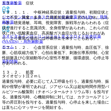
局所麻酔薬
１３．１． 症状
１３．１．１． 中枢神経系症状：過量投与時、初期症状と
ジカベリン注２ｍＬ
非ステロイド抗炎症薬 (NSAIDs) ・局所
して不安、興奮、多弁、口周囲知覚麻痺、舌のしびれ、ふら
麻酔薬
つき、聴覚過敏、耳鳴、視覚障害、振戦等があらわれる（症
状が進行すると意識消失、全身痙攣があらわれ、これらの症
状に伴い低酸素血症、高炭酸ガス血症が生じるおそれがあ
ネオビタカイン注シリンジ２ｍＬ
非ステロイド抗炎症薬
り、より重篤な場合には呼吸停止を来すこともある）。
(NSAIDs) ・局所麻酔薬
ホーム
１３．１．２． 心血管系症状：過量投与時、血圧低下、徐
脈、心筋収縮力低下、心拍出量低下、刺激伝導系抑制、心室
性頻脈及び心室細動等の心室性不整脈、循環虚脱、心停止等
薬剤情報
があらわれる。
１３．２． 処置
タイオゼット注２ｍＬ
過量投与時、必要に応じて人工呼吸を行う。過量投与時、振
戦や痙攣が著明であれば、ジアゼパム又は超短時間作用型バ
ルビツール酸製剤（チオペンタールナトリウム等）を投与す
る。過量投与時、心機能抑制に対しては、カテコールアミン
等の昇圧剤を投与する。過量投与時、心停止を来した場合に
は直ちに心マッサージを開始する。