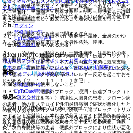
表・計算
レジメン
CTCAE
抗菌薬ガイド
ERマニュ
８．４． 〈浸潤ブロック・伝達ブロック（トリガーポイン
と］、＊眠気、＊不安、＊興奮、＊霧視、＊めまい、＊悪
アル
薬剤情報
ポスト
ト注射等）〉血管の多い部位（頭部、顔面、扁桃等）に注射
心、＊嘔吐、＊頭痛、＊気分不良［＊：ショックあるいは中
する場合には、吸収が早いのでできるだけ少ない量で使用す
毒への移行に注意し、必要に応じて適切な処置を行うこ
新規登録
ること。
と］。
ログイン
監修医師一覧
（特定の背景を有する患者に関する注意）
２）． 過敏症：（頻度不明）蕁麻疹、湿疹、全身のかゆ
UpToDate特別割引
み、全身発赤等の皮膚症状、全身性発熱、浮腫。
運営会社
（合併症・既往歴等のある患者）
３）． その他：（頻度不明）一過性麻痺、注射部位の疼
© 2021 HOKUTO Inc. All rights reserved.
９．１．１． 〈硬膜外ブロック、浸潤・伝達ブロック（ト
痛、腫脹、発赤、熱感。
利用規約
プライバシーポリシー
お問い合わせ
リガーポイント注射等）〉本人又は両親、兄弟に気管支喘
ホーム
表・計算
レジメン
CTCAE
抗菌薬ガイド
息、発疹、蕁麻疹等のアレルギー反応を起こしやすい体質を
警告
ERマニュアル
薬剤情報
ポスト
持つ患者：ショックや発疹等のアレルギー反応を起こすおそ
れがある〔２．１、１１．１．１参照〕。
本剤を脊椎麻酔に使用しないこと。
監修医師一覧
UpToDate特別割引
９．１．２． 〈硬膜外ブロック、浸潤・伝達ブロック（ト
禁忌
運営会社
リガーポイント注射等）〉潰瘍性大腸炎の患者、クローン病
の患者：他の非ステロイド性消炎鎮痛剤で症状が悪化したと
© 2021 HOKUTO Inc. All rights reserved.
２．１． 〈硬膜外ブロック、浸潤・伝達ブロック（トリガ
の報告がある。
ーポイント注射等）〉本剤の成分又はアミド型局所麻酔薬に
※本製品は疾病の診断・治療・予防を目的としたプログラム
９．１．３． 〈硬膜外ブロック〉中枢神経系疾患：髄膜
対し過敏症の既往歴のある患者〔９．１．１参照〕。
ではありません。
炎、灰白脊髄炎等の患者：硬膜外ブロックにより症状が悪化
２．２． 〈硬膜外ブロック〉大量出血やショック状態の患