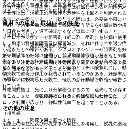
９．５．１． 〈硬膜外ブロック、浸潤・伝達ブロック（ト
等の昇圧剤を投与する。過量投与時、心停止を来した場合に
リガーポイント注射等）〉妊婦又は妊娠している可能性のあ
は直ちに心マッサージを開始する。
る女性には、治療上の有益性が危険性を上回ると判断される
場合にのみ投与すること（投与する際には、必要最小限にと
適用上の注意、取扱い上の注意
どめ、羊水量、胎児の動脈管収縮を疑う所見を妊娠週数や投
与日数を考慮して適宜確認するなど慎重に投与すること）。
（適用上の注意）
シクロオキシゲナーゼ阻害剤（経口剤、坐剤）を妊婦に使用
し、胎児の腎機能障害及び尿量減少、それに伴う羊水過少症
１４．１． 薬剤投与後の注意
が起きたとの報告がある。シクロオキシゲナーゼ阻害剤を妊
娠中期以降の妊婦に使用し、胎児動脈管収縮が起きたとの報
１４．１．１． 〈浸潤ブロック・伝達ブロック（トリガー
告があり、また妊娠後期はその発現リスクがより高くなるこ
ポイント注射等）〉筋肉内注射により局所の硬結、発赤、腫
とが知られている。アスピリン等のサリチル酸製剤には、動
脹、熱感などがみられることがある。
物実験で催奇形作用が報告されているものがある。妊娠末期
（取扱い上の注意）
のラットに投与した実験で、軽度の胎仔動脈管収縮が報告さ
れている。
外箱開封後は、光により分解着色するので、遮光して保存す
ること。また、着色の認められるものは使用しないこと。
９．５．２． 〈硬膜外ブロック〉妊娠後期の女性では、ブ
ロック範囲が広がり、仰臥性低血圧を起こすことがある。
その他の注意
（授乳婦）
１５．１． 臨床使用に基づく情報
治療上の有益性及び母乳栄養の有益性を考慮し、授乳の継続