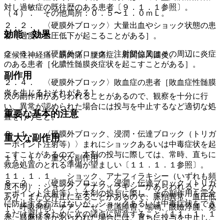
対し過敏症の既往歴のある患者〔９．１．１参照〕。
（４）． その他局所：０．５〜１．０ｍＬ。
２．２． 〈硬膜外ブロック〉大量出血やショック状態の患
効能・効果
者［過度の血圧低下が起こることがある］。
２．３． 〈硬膜外ブロック〉注射部位又はその周辺に炎症
症候性神経痛、筋肉痛、腰痛症、肩関節周囲炎。
のある患者［化膿性髄膜炎症状を起こすことがある］。
副作用
２．４． 〈硬膜外ブロック〉敗血症の患者［敗血症性髄膜
炎を生じるおそれがある］。
次の副作用があらわれることがあるので、観察を十分に行
い、異常が認められた場合には投与を中止するなど適切な処
重要な基本的注意
置を行うこと。
８．１． 〈硬膜外ブロック、浸潤・伝達ブロック（トリガ
重大な副作用
ーポイント注射等）〉まれにショックあるいは中毒症状を起
こすことがあるので、本剤の投与に際しては、常時、直ちに
１１．１． 重大な副作用
救急処置のとれる準備が望ましい〔１１．１．１参照〕。
１１．１．１． ショック、アナフィラキシー（いずれも頻
８．２． 〈硬膜外ブロック、浸潤・伝達ブロック（トリガ
度不明）：ショック、アナフィラキシーがあらわれることが
ーポイント注射等）〉本剤の投与に際し、その副作用を完全
あり、また心停止に至ることがあるので、脈拍異常、血圧低
に防止する方法はないが、ショックあるいは中毒症状をでき
下、呼吸抑制、チアノーゼ、意識障害、喘鳴、眼瞼浮腫、発
るだけ避けるために次の諸点に留意すること〔１１．１．１
赤、蕁麻疹等があらわれた場合には、直ちに投与を中止し、