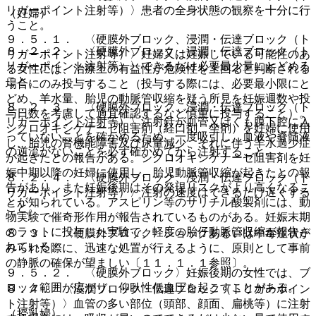
リガーポイント注射等）〉患者の全身状態の観察を十分に行
（妊婦）
うこと。
９．５．１． 〈硬膜外ブロック、浸潤・伝達ブロック（ト
８．２．２． 〈硬膜外ブロック、浸潤・伝達ブロック（ト
リガーポイント注射等）〉妊婦又は妊娠している可能性のあ
リガーポイント注射等）〉できるだけ必要最少量にとどめる
る女性には、治療上の有益性が危険性を上回ると判断される
こと。
場合にのみ投与すること（投与する際には、必要最小限にと
どめ、羊水量、胎児の動脈管収縮を疑う所見を妊娠週数や投
８．２．３． 〈硬膜外ブロック、浸潤・伝達ブロック（ト
与日数を考慮して適宜確認するなど慎重に投与すること）。
リガーポイント注射等）〉注射針が血管又はくも膜下腔に入
シクロオキシゲナーゼ阻害剤（経口剤、坐剤）を妊婦に使用
っていないことを確かめるため、一度吸引し、血液や脊髄液
し、胎児の腎機能障害及び尿量減少、それに伴う羊水過少症
の逆流がないことを必ず確かめてから注射すること。
が起きたとの報告がある。シクロオキシゲナーゼ阻害剤を妊
娠中期以降の妊婦に使用し、胎児動脈管収縮が起きたとの報
８．２．４． 〈硬膜外ブロック、浸潤・伝達ブロック（ト
告があり、また妊娠後期はその発現リスクがより高くなるこ
リガーポイント注射等）〉注射の速度はできるだけ遅くする
とが知られている。アスピリン等のサリチル酸製剤には、動
こと。
物実験で催奇形作用が報告されているものがある。妊娠末期
のラットに投与した実験で、軽度の胎仔動脈管収縮が報告さ
８．３． 〈硬膜外ブロック〉ショックあるいは中毒症状が
れている。
みられた際に、迅速な処置が行えるように、原則として事前
の静脈の確保が望ましい〔１１．１．１参照〕。
９．５．２． 〈硬膜外ブロック〉妊娠後期の女性では、ブ
ロック範囲が広がり、仰臥性低血圧を起こすことがある。
８．４． 〈浸潤ブロック・伝達ブロック（トリガーポイン
ト注射等）〉血管の多い部位（頭部、顔面、扁桃等）に注射
（授乳婦）