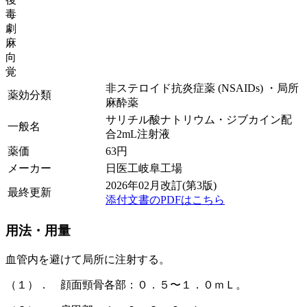
毒
劇
麻
向
覚
非ステロイド抗炎症薬 (NSAIDs) ・局所
薬効分類
麻酔薬
サリチル酸ナトリウム・ジブカイン配
一般名
合2mL注射液
薬価
63
円
メーカー
日医工岐阜工場
2026年02月改訂(第3版)
最終更新
添付文書のPDFはこちら
用法・用量
血管内を避けて局所に注射する。
（１）． 顔面頸骨各部：０．５〜１．０ｍＬ。