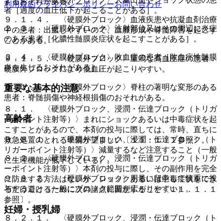
するおそれがある。
利用規約
プライバシーポリシー
お問い合わせ
者［過度の血圧低下が起こることがある］。
９．１．４． 〈硬膜外ブロック〉血液疾患や抗凝血剤治療
２．３． 〈硬膜外ブロック〉注射部位又はその周辺に炎症
中の患者：出血しやすいので、血腫形成や脊髄障害を起こす
のある患者［化膿性髄膜炎症状を起こすことがある］。
ことがある。
２．４． 〈硬膜外ブロック〉敗血症の患者［敗血症性髄膜
９．１．５． 〈硬膜外ブロック〉重篤な高血圧症の患者：
炎を生じるおそれがある］。
硬膜外ブロックにより低血圧が起こりやすい。
９．１．６． 〈硬膜外ブロック〉脊柱の著明な変形のある
重要な基本的注意
患者：脊髄損傷や神経根損傷のおそれがある。
８．１． 〈硬膜外ブロック、浸潤・伝達ブロック（トリガ
高齢者
ーポイント注射等）〉まれにショックあるいは中毒症状を起
こすことがあるので、本剤の投与に際しては、常時、直ちに
９．８．１． 〈硬膜外ブロック、浸潤・伝達ブロック（ト
救急処置のとれる準備が望ましい〔１１．１．１参照〕。
リガーポイント注射等）〉減量するなど注意すること（一般
８．２． 〈硬膜外ブロック、浸潤・伝達ブロック（トリガ
に生理機能が低下している）。
ーポイント注射等）〉本剤の投与に際し、その副作用を完全
９．８．２． 〈硬膜外ブロック〉用量に留意して慎重に投
に防止する方法はないが、ショックあるいは中毒症状をでき
与すること（一般にブロック範囲が広がりやすい）。
るだけ避けるために次の諸点に留意すること〔１１．１．１
参照〕。
妊婦・授乳婦
８．２．１． 〈硬膜外ブロック、浸潤・伝達ブロック（ト