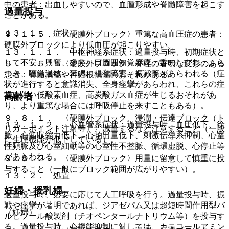
中の患者：出血しやすいので、血腫形成や脊髄障害を起こす
過量投与
ことがある。
１３．１． 症状
９．１．５． 〈硬膜外ブロック〉重篤な高血圧症の患者：
硬膜外ブロックにより低血圧が起こりやすい。
１３．１．１． 中枢神経系症状：過量投与時、初期症状と
して不安、興奮、多弁、口周囲知覚麻痺、舌のしびれ、ふら
９．１．６． 〈硬膜外ブロック〉脊柱の著明な変形のある
つき、聴覚過敏、耳鳴、視覚障害、振戦等があらわれる（症
患者：脊髄損傷や神経根損傷のおそれがある。
状が進行すると意識消失、全身痙攣があらわれ、これらの症
状に伴い低酸素血症、高炭酸ガス血症が生じるおそれがあ
高齢者
り、より重篤な場合には呼吸停止を来すこともある）。
９．８．１． 〈硬膜外ブロック、浸潤・伝達ブロック（ト
１３．１．２． 心血管系症状：過量投与時、血圧低下、徐
リガーポイント注射等）〉減量するなど注意すること（一般
脈、心筋収縮力低下、心拍出量低下、刺激伝導系抑制、心室
に生理機能が低下している）。
性頻脈及び心室細動等の心室性不整脈、循環虚脱、心停止等
があらわれる。
９．８．２． 〈硬膜外ブロック〉用量に留意して慎重に投
与すること（一般にブロック範囲が広がりやすい）。
１３．２． 処置
妊婦・授乳婦
過量投与時、必要に応じて人工呼吸を行う。過量投与時、振
戦や痙攣が著明であれば、ジアゼパム又は超短時間作用型バ
（妊婦）
ルビツール酸製剤（チオペンタールナトリウム等）を投与す
る。過量投与時、心機能抑制に対しては、カテコールアミン