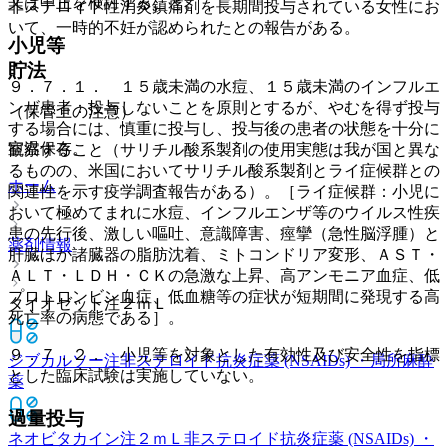
又は中止を検討すること。
非ステロイド性消炎鎮痛剤を長期間投与されている女性にお
いて、一時的不妊が認められたとの報告がある。
小児等
貯法
９．７．１． １５歳未満の水痘、１５歳未満のインフルエ
ンザ患者：投与しないことを原則とするが、やむを得ず投与
（保管上の注意）
する場合には、慎重に投与し、投与後の患者の状態を十分に
室温保存。
観察すること（サリチル酸系製剤の使用実態は我が国と異な
るものの、米国においてサリチル酸系製剤とライ症候群との
ホーム
関連性を示す疫学調査報告がある）。［ライ症候群：小児に
おいて極めてまれに水痘、インフルエンザ等のウイルス性疾
患の先行後、激しい嘔吐、意識障害、痙攣（急性脳浮腫）と
薬剤情報
肝臓ほか諸臓器の脂肪沈着、ミトコンドリア変形、ＡＳＴ・
ＡＬＴ・ＬＤＨ・ＣＫの急激な上昇、高アンモニア血症、低
プロトロンビン血症、低血糖等の症状が短期間に発現する高
タイオゼット注２ｍＬ
死亡率の病態である］。
９．７．２． 小児等を対象とした有効性及び安全性を指標
ジブカルソー注
非ステロイド抗炎症薬 (NSAIDs) ・局所麻酔
とした臨床試験は実施していない。
薬
過量投与
ネオビタカイン注２ｍＬ
非ステロイド抗炎症薬 (NSAIDs) ・