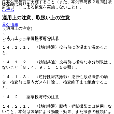
は本剤投与前に実施すること（また、本剤投与後２週間は放
後発品はありません
射性ヨードによる検査を実施しないこと）。
ホーム
適用上の注意、取扱い上の注意
薬剤情報
（適用上の注意）
１４．１． 薬剤投与前の注意
ビジパーク２７０注１００ｍＬ
１４．１．１． 〈効能共通〉投与前に体温まで温めるこ
と。
１４．１．２． 〈効能共通〉投与前に極端な水分制限はし
ないこと〔８．４、９．１．１５参照〕。
１４．１．３． 〈逆行性尿路撮影〉逆行性尿路撮影の場
合、検査前に腸内ガスを排除し、検査終了まで絶食するこ
と。
１４．２． 薬剤投与時の注意
１４．２．１． 〈効能共通〉脳槽・脊髄撮影には使用しな
いこと。本剤は製剤により効能・効果、また撮影の種類によ