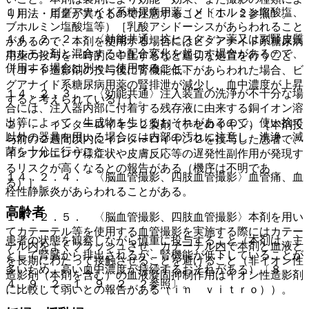
１）． ビグアナイド系糖尿病用薬（メトホルミン塩酸塩、
り用法・用量が異なるので注意すること〔１．２参照〕。
ブホルミン塩酸塩等）［乳酸アシドーシスがあらわれること
１４．２．２． 〈効能共通〉抗ヒスタミン薬又は副腎皮質
があるので、本剤を使用する場合にはビグアナイド系糖尿病
ホルモン剤と混合すると配合変化を起こす場合があるので、
用薬の投与を一時的に中止するなど適切な処置を行うこと
併用する場合は別々に使用すること。
（ヨード造影剤の投与後に腎機能低下があらわれた場合、ビ
グアナイド系糖尿病用薬の腎排泄が減少し、血中濃度が上昇
１４．２．３． 〈効能共通〉注入装置の洗浄が不十分な場
すると考えられている）］。
合には、注入器内部に付着する残存液に由来する銅イオン溶
出等によって、生成物を生じるおそれがあるので、使い捨て
２）． インターロイキン２製剤（テセロイキン）［本剤投
以外の器具を用いる場合には内部の汚れに注意し、洗浄、滅
与前の２週間以内にインターロイキン２を投与した患者で、
菌を十分に行うこと。
インフルエンザ様症状や皮膚反応等の遅発性副作用が発現す
るリスクが高くなるとの報告がある（機序は不明であ
１４．２．４． 〈脳血管撮影、四肢血管撮影〉血管痛、血
る）］。
栓性静脈炎があらわれることがある。
高齢者
１４．２．５． 〈脳血管撮影、四肢血管撮影〉本剤を用い
てカテーテル等を使用する血管撮影を実施する際にはカテー
患者の状態を観察しながら慎重に投与すること（本剤は、主
テル内をよくフラッシュさせ、カテーテル内で本剤と血液と
として腎臓から排出されるが、腎機能が低下していることが
を長期にわたって接触させることを避けること（非イオン性
多いため、高い血中濃度が持続するおそれがある）〔８．
造影剤（本剤を含む）の血液凝固抑制作用はイオン性造影剤
４、９．２．１、９．２．２参照〕。
に比較して弱いとの報告がある（ｉｎ ｖｉｔｒｏ））。