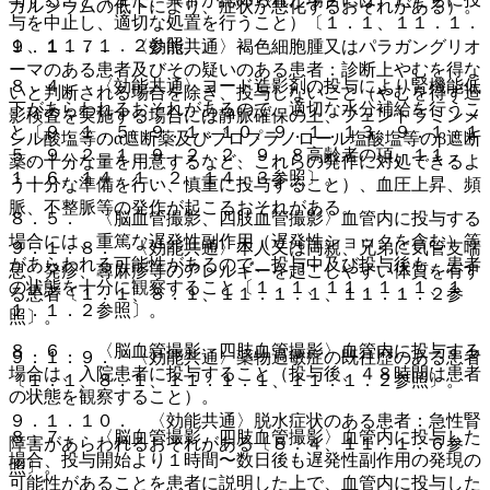
カルシウムの低下により、症状が悪化するおそれがある）。
与を中止し、適切な処置を行うこと）〔１．１、１１．１．
１、１１．１．２参照〕。
９．１．７． 〈効能共通〉褐色細胞腫又はパラガングリオ
ーマのある患者及びその疑いのある患者：診断上やむを得な
８．４． 〈効能共通〉ヨード造影剤の投与により腎機能低
いと判断される場合を除き、投与しないこと（やむを得ず造
下があらわれるおそれがあるので、適切な水分補給を行うこ
影検査を実施する場合には静脈確保の上、フェントラミンメ
と〔９．１．５、９．１．１０、９．１．１３、９．１．１
シル酸塩等のα遮断薬及びプロプラノロール塩酸塩等のβ遮断
５、９．２．１、９．２．２、９．８高齢者の項、１１．
薬の十分な量を用意するなど、これらの発作に対処できるよ
１．６、１４．１．２、１４．３参照〕。
う十分な準備を行い、慎重に投与すること）、血圧上昇、頻
脈、不整脈等の発作が起こるおそれがある。
８．５． 〈脳血管撮影、四肢血管撮影〉血管内に投与する
場合には、重篤な遅発性副作用（遅発性ショックを含む）等
９．１．８． 〈効能共通〉本人又は両親、兄弟に気管支喘
があらわれる可能性があるので、投与中及び投与後も、患者
息、発疹、蕁麻疹等のアレルギーを起こしやすい体質を有す
の状態を十分に観察すること〔１．１、１１．１．１、１
る患者〔１．１、８．１、１１．１．１、１１．１．２参
１．１．２参照〕。
照〕。
８．６． 〈脳血管撮影、四肢血管撮影〉血管内に投与する
９．１．９． 〈効能共通〉薬物過敏症の既往歴のある患者
場合は、入院患者に投与すること（投与後、４８時間は患者
〔１．１、８．１、１１．１．１、１１．１．２参照〕。
の状態を観察すること）。
９．１．１０． 〈効能共通〉脱水症状のある患者：急性腎
８．７． 〈脳血管撮影、四肢血管撮影〉血管内に投与した
障害があらわれるおそれがある〔８．４、１１．１．６参
場合、投与開始より１時間〜数日後も遅発性副作用の発現の
照〕。
可能性があることを患者に説明した上で、血管内に投与した