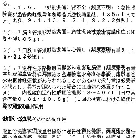
る。
１１．１．６． 〈効能共通〉腎不全（頻度不明）：急性腎
障害があらわれることがある〔８．４、９．１．５、９．
また、血管内に投与する場合の総投与量は、１８０ｍＬまで
１．１０、９．１．１３、９．２．１、９．２．２参照〕。
とする。
１１．１．７． 〈効能共通〉急性汎発性発疹性膿疱症（頻
１）． 脳血管撮影：４〜１５ｍＬ（ヨウ素含有量１．０
度不明）。
８〜４．０５ｇ）。
１１．１．８． 〈効能共通〉心停止（頻度不明）〔１．
２）． 四肢血管撮影：８〜８０ｍＬ（ヨウ素含有量２．１
１、８．２参照〕。
６〜２１．６ｇ）。
１１．１．９． 〈脳血管撮影〉造影剤脳症（頻度不明）：
３）． 逆行性尿路撮影：２０〜２００ｍＬ（ヨウ素含有量
本剤が脳血管外に漏出し、意識障害、麻痺、失語、皮質盲等
５．４〜５４ｇ）（原液を生理食塩水で２倍希釈し用いるこ
の中枢神経症状があらわれることがあるので投与量は必要最
とも可能とする）。
小限とし、異常が認められた場合には適切な処置を行うこ
４）． 内視鏡的逆行性膵胆管撮影：３〜４０ｍＬ（ヨウ素
と。
含有量０．８１〜１０．８ｇ）［１回の検査における総使用
量を示す］。
その他の副作用
効能・効果
１１．２． その他の副作用
１）． 過敏症：（０．１〜５％未満）発疹、蕁麻疹、発
脳血管撮影、四肢血管撮影、逆行性尿路撮影、内視鏡的逆行
赤、そう痒感、浮腫、潮紅、（０．１％未満）結膜炎、点状