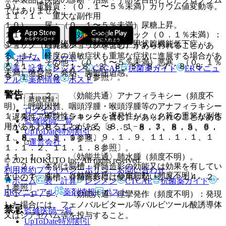
９）． 電解質：（０．１〜５％未満）カリウム値変動等。
ではありません。
１１．１． 重大な副作用
１０）． 尿：（０．１〜５％未満）尿糖上昇。
１１．１．１． 〈効能共通〉ショック（０．１％未満）：
１１）． 内分泌系：（頻度不明）甲状腺機能低下症。
ショック（遅発性ショックを含む）があらわれることがあ
る。また、軽度の過敏症状も重篤な症状に進展する場合があ
ホーム
ノート
１２）． その他：（０．１〜５％未満）悪寒、（０．１％
る〔１．１、８．１−８．３、８．５、８．７、８．８、
表・計算
レジメン
CTCAE
抗菌薬ガイド
ERマニュ
未満）倦怠感、発熱、胸部圧迫感。
９．１．８、９．１．９参照〕。
アル
薬剤情報
ポスト
警告
１１．１．２． 〈効能共通〉アナフィラキシー（頻度不
新規登録
明）：呼吸困難、咽頭浮腫・喉頭浮腫等のアナフィラキシー
ログイン
１．１． 即時性ショック、遅発性ショック等の重篤な副作
（遅発性アナフィラキシーを含む）があらわれることがある
監修医師一覧
用があらわれることがある〔８．１−８．３、８．５、８．
〔１．１、８．１−８．３、８．５、８．７、８．８、９．
UpToDate特別割引
７、８．８、９．１．８、９．１．９、１１．１．１、１
１．８、９．１．９参照〕。
運営会社
１．１．２、１１．１．８参照〕。
１１．１．３． 〈効能共通〉肺水腫（頻度不明）。
© 2021 HOKUTO Inc. All rights reserved.
１．２． 本剤は脳槽・脊髄造影の効能又は効果を有してい
利用規約
プライバシーポリシー
お問い合わせ
１１．１．４． 〈効能共通〉心室細動（頻度不明）。
ないので、脳槽・脊髄造影には使用しないこと〔１４．２．
ホーム
表・計算
レジメン
CTCAE
抗菌薬ガイド
１参照〕。
ERマニュアル
薬剤情報
ポスト
１１．１．５． 〈効能共通〉痙攣発作（頻度不明）：発現
した場合には、フェノバルビタール等バルビツール酸誘導体
禁忌
監修医師一覧
又はジアゼパム等を投与すること。
UpToDate特別割引