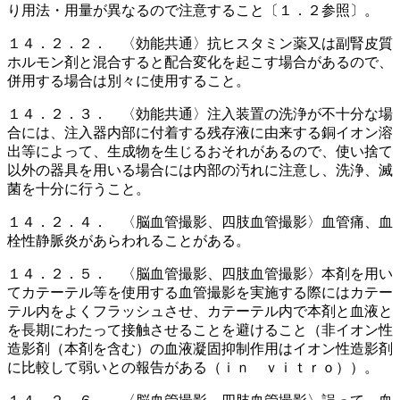
り用法・用量が異なるので注意すること〔１．２参照〕。
１４．２．２． 〈効能共通〉抗ヒスタミン薬又は副腎皮質
ホルモン剤と混合すると配合変化を起こす場合があるので、
併用する場合は別々に使用すること。
１４．２．３． 〈効能共通〉注入装置の洗浄が不十分な場
合には、注入器内部に付着する残存液に由来する銅イオン溶
出等によって、生成物を生じるおそれがあるので、使い捨て
以外の器具を用いる場合には内部の汚れに注意し、洗浄、滅
菌を十分に行うこと。
１４．２．４． 〈脳血管撮影、四肢血管撮影〉血管痛、血
栓性静脈炎があらわれることがある。
１４．２．５． 〈脳血管撮影、四肢血管撮影〉本剤を用い
てカテーテル等を使用する血管撮影を実施する際にはカテー
テル内をよくフラッシュさせ、カテーテル内で本剤と血液と
を長期にわたって接触させることを避けること（非イオン性
造影剤（本剤を含む）の血液凝固抑制作用はイオン性造影剤
に比較して弱いとの報告がある（ｉｎ ｖｉｔｒｏ））。