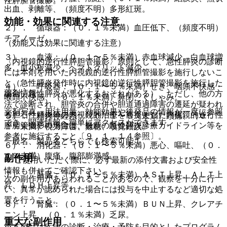
性膵胆管撮影。
出血、剥離等、（頻度不明）多形紅斑。
効能・効果に関連する注意
２）． 循環器：（０．１％未満）血圧低下、（頻度不明）
チアノーゼ。
（効能又は効果に関連する注意）
３）． 血液：（０．１〜５％未満）赤血球減少、白血球増
〈内視鏡的逆行性膵胆管撮影〉原則として、急性膵炎の診断
多、血小板減少、ヘマトクリット減少。
には本剤を用いた内視鏡的逆行性膵胆管撮影を施行しないこ
と（急性膵炎発作時に内視鏡的逆行性膵胆管撮影を施行した
４）． 呼吸器：（０．１〜５％未満）せき、咽頭不快感・
薬剤情報
場合、急性膵炎が悪化するおそれがある）、ただし、他の方
喉頭不快感、（０．１％未満）鼻閉、くしゃみ。
法で診断され、胆管炎の合併や胆道通過障害の遷延が疑われ
薬剤写真、用法用量、効能効果や後発品の情報が一度に参照
る胆石性膵炎等の内視鏡的治療を前提とした内視鏡的逆行性
５）． 精神神経系：（０．１〜５％未満）頭痛、（０．
でき、関連情報へ簡単にアクセスができます。
膵胆管撮影の場合は、最新の急性膵炎診療ガイドライン等を
１％未満）視力障害、難聴、嗅覚錯誤。
参考に施行すること〔９．１．１４参照〕。
一般名、製品名どちらでも検索可能！
６）． 消化器：（０．１〜５％未満）悪心、嘔吐、（０．
１％未満）腹痛、腹部膨満感。
副作用
※ ご使用いただく際に、必ず最新の添付文書および安全性
情報も併せてご確認下さい。
７）． 肝臓：（０．１〜５％未満）ＡＳＴ上昇、ＡＬＴ上
次の副作用があらわれることがあるので、観察を十分に行
昇、ＬＤＨ上昇等。
い、異常が認められた場合には投与を中止するなど適切な処
置を行うこと。
８）． 腎臓：（０．１〜５％未満）ＢＵＮ上昇、クレアチ
ニン上昇、（０．１％未満）乏尿。
重大な副作用
※本製品は疾病の診断・治療・予防を目的としたプログラム