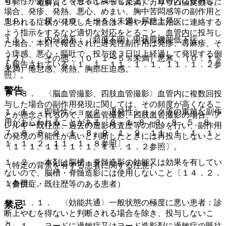
可能性があることを患者に説明した上で、血管内に投与した
９）． 電解質：（０．１〜５％未満）カリウム値変動等。
場合、発疹、発熱、悪心、めまい、胸中苦悶感等の副作用と
１０）． 尿：（０．１〜５％未満）尿糖上昇。
思われる症状が発現した場合は、速やかに主治医に連絡する
よう指示をするなど適切な対応をとること。血管内に投与し
１１）． 内分泌系：（頻度不明）甲状腺機能低下症。
た場合、本剤で報告された遅発性副作用は発疹、蕁麻疹、そ
う痒感、悪心・嘔吐で、投与後３日以上経過して発現する例
１２）． その他：（０．１〜５％未満）悪寒、（０．１％
も報告されている〔１．１、１１．１．１、１１．１．２参
未満）倦怠感、発熱、胸部圧迫感。
照〕。
警告
８．８． 〈脳血管撮影、四肢血管撮影〉血管内に複数回投
与した場合の副作用発現に関しては、その頻度が高くなるこ
１．１． 即時性ショック、遅発性ショック等の重篤な副作
とが懸念されるので、脳血管撮影、四肢血管撮影の場合、ア
用があらわれることがある〔８．１−８．３、８．５、８．
レルギー既往歴、過去の造影検査歴等の問診を行い、副作用
７、８．８、９．１．８、９．１．９、１１．１．１、１
の発現の可能性が高いと判断したときには再投与しないこと
１．１．２、１１．１．８参照〕。
〔１．１、１１．１．１、１１．１．２参照〕。
１．２． 本剤は脳槽・脊髄造影の効能又は効果を有してい
（特定の背景を有する患者に関する注意）
ないので、脳槽・脊髄造影には使用しないこと〔１４．２．
１参照〕。
（合併症・既往歴等のある患者）
９．１．１． 〈効能共通〉一般状態の極度に悪い患者：診
禁忌
断上やむを得ないと判断される場合を除き、投与しないこ
と。
２．１． ヨードに過敏症又はヨード造影剤に過敏症の既往