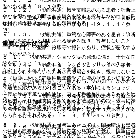
歴のある患者〔８．１参照〕。
９．１．２． 〈効能共通〉気管支喘息のある患者：診断上
やむを得ないと判断される場合を除き、投与しないこと（副
２．２． 重篤な甲状腺疾患のある患者［ヨードが甲状腺に
作用の発現頻度が高いとの報告がある）。
集積し、症状が悪化するおそれがある］〔９．１．１４参
照〕。
９．１．３． 〈効能共通〉重篤な心障害のある患者：診断
上やむを得ないと判断される場合を除き、投与しないこと
重要な基本的注意
（血圧低下、不整脈、徐脈等の報告があり、症状が悪化する
おそれがある）。
８．１． 〈効能共通〉ショック等の発現に備え、十分な問
診を行うこと〔１．１、２．１、９．１．８、９．１．９、
９．１．４． 〈効能共通〉マクログロブリン血症の患者：
１１．１．１、１１．１．２参照〕。
診断上やむを得ないと判断される場合を除き、投与しないこ
と（類薬において静脈性胆嚢造影で血液のゼラチン様変化を
８．２． 〈効能共通〉投与量と投与方法の如何にかかわら
きたし、死亡したとの報告がある）。
ず過敏反応があらわれることがある（本剤によるショック、
心停止等の重篤な副作用は、ヨード過敏反応によるものとは
９．１．５． 〈効能共通〉多発性骨髄腫の患者：診断上や
限らず、それを確実に予知できる方法はないので、投与に際
むを得ないと判断される場合を除き、投与しないこと（特に
しては必ず救急処置の準備を行うこと）〔１．１、１１．
多発性骨髄腫で脱水症状のある場合、腎不全（無尿等）があ
１．１、１１．１．２、１１．１．８参照〕。
らわれるおそれがある）〔８．４、１１．１．６参照〕。
８．３． 〈効能共通〉投与にあたっては、開始時より患者
９．１．６． 〈効能共通〉テタニーのある患者：診断上や
の状態を観察しながら、過敏反応の発現に注意し、慎重に投
むを得ないと判断される場合を除き、投与しないこと（血中
与すること（また、異常が認められた場合には、ただちに投