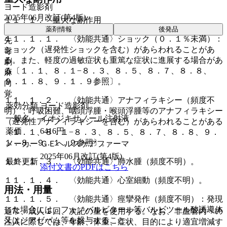
ヨード造影剤
2025年06月改訂(第4版)
１１．１． 重大な副作用
薬剤情報
後発品
１１．１．１． 〈効能共通〉ショック（０．１％未満）：
先
ショック（遅発性ショックを含む）があらわれることがあ
毒
る。また、軽度の過敏症状も重篤な症状に進展する場合があ
劇
る〔１．１、８．１−８．３、８．５、８．７、８．８、
麻
９．１．８、９．１．９参照〕。
向
覚
１１．１．２． 〈効能共通〉アナフィラキシー（頻度不
薬効分類
ヨード造影剤
明）：呼吸困難、咽頭浮腫・喉頭浮腫等のアナフィラキシー
一般名
イオジキサノール注射液
（遅発性アナフィラキシーを含む）があらわれることがある
薬価
6416
円
〔１．１、８．１−８．３、８．５、８．７、８．８、９．
１．８、９．１．９参照〕。
メーカー
ＧＥヘルスケアファーマ
2025年06月改訂(第4版)
最終更新
１１．１．３． 〈効能共通〉肺水腫（頻度不明）。
添付文書のPDFはこちら
１１．１．４． 〈効能共通〉心室細動（頻度不明）。
用法・用量
１１．１．５． 〈効能共通〉痙攣発作（頻度不明）：発現
した場合には、フェノバルビタール等バルビツール酸誘導体
通常、成人１回、次記の量を使用する。なお、非血管内への
又はジアゼパム等を投与すること。
注入に際しては、年齢、体重、症状、目的により適宜増減す