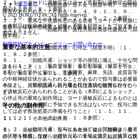
２．１． ヨードに過敏症又はヨード造影剤に過敏症の既往
運営会社
１１．１．６． 〈効能共通〉腎不全（頻度不明）：急性腎
歴のある患者〔８．１参照〕。
障害があらわれることがある〔８．４、９．１．５、９．
© 2021 HOKUTO Inc. All rights reserved.
１．１０、９．１．１３、９．２．１、９．２．２参照〕。
２．２． 重篤な甲状腺疾患のある患者［ヨードが甲状腺に
※本製品は疾病の診断・治療・予防を目的としたプログラム
集積し、症状が悪化するおそれがある］〔９．１．１４参
１１．１．７． 〈効能共通〉急性汎発性発疹性膿疱症（頻
ではありません。
照〕。
度不明）。
利用規約
プライバシーポリシー
お問い合わせ
重要な基本的注意
１１．１．８． 〈効能共通〉心停止（頻度不明）〔１．
１、８．２参照〕。
８．１． 〈効能共通〉ショック等の発現に備え、十分な問
１１．１．９． 〈脳血管撮影〉造影剤脳症（頻度不明）：
診を行うこと〔１．１、２．１、９．１．８、９．１．９、
本剤が脳血管外に漏出し、意識障害、麻痺、失語、皮質盲等
１１．１．１、１１．１．２参照〕。
の中枢神経症状があらわれることがあるので投与量は必要最
８．２． 〈効能共通〉投与量と投与方法の如何にかかわら
小限とし、異常が認められた場合には適切な処置を行うこ
ず過敏反応があらわれることがある（本剤によるショック、
と。
心停止等の重篤な副作用は、ヨード過敏反応によるものとは
限らず、それを確実に予知できる方法はないので、投与に際
その他の副作用
しては必ず救急処置の準備を行うこと）〔１．１、１１．
１．１、１１．１．２、１１．１．８参照〕。
１１．２． その他の副作用
８．３． 〈効能共通〉投与にあたっては、開始時より患者
１）． 過敏症：（０．１〜５％未満）発疹、蕁麻疹、発
の状態を観察しながら、過敏反応の発現に注意し、慎重に投
赤、そう痒感、浮腫、潮紅、（０．１％未満）結膜炎、点状