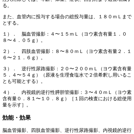
る。
また、血管内に投与する場合の総投与量は、１８０ｍＬまで
とする。
１）． 脳血管撮影：４〜１５ｍＬ（ヨウ素含有量１．０
８〜４．０５ｇ）。
２）． 四肢血管撮影：８〜８０ｍＬ（ヨウ素含有量２．１
６〜２１．６ｇ）。
３）． 逆行性尿路撮影：２０〜２００ｍＬ（ヨウ素含有量
５．４〜５４ｇ）（原液を生理食塩水で２倍希釈し用いるこ
とも可能とする）。
４）． 内視鏡的逆行性膵胆管撮影：３〜４０ｍＬ（ヨウ素
含有量０．８１〜１０．８ｇ）［１回の検査における総使用
量を示す］。
効能・効果
脳血管撮影、四肢血管撮影、逆行性尿路撮影、内視鏡的逆行