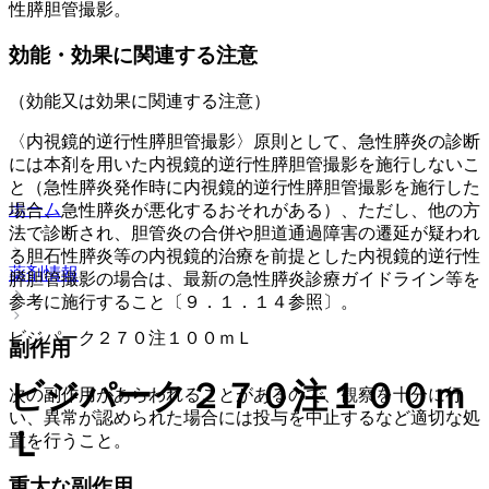
性膵胆管撮影。
効能・効果に関連する注意
（効能又は効果に関連する注意）
〈内視鏡的逆行性膵胆管撮影〉原則として、急性膵炎の診断
には本剤を用いた内視鏡的逆行性膵胆管撮影を施行しないこ
と（急性膵炎発作時に内視鏡的逆行性膵胆管撮影を施行した
ホーム
場合、急性膵炎が悪化するおそれがある）、ただし、他の方
法で診断され、胆管炎の合併や胆道通過障害の遷延が疑われ
る胆石性膵炎等の内視鏡的治療を前提とした内視鏡的逆行性
薬剤情報
膵胆管撮影の場合は、最新の急性膵炎診療ガイドライン等を
参考に施行すること〔９．１．１４参照〕。
ビジパーク２７０注１００ｍＬ
副作用
ビジパーク２７０注１００ｍ
次の副作用があらわれることがあるので、観察を十分に行
い、異常が認められた場合には投与を中止するなど適切な処
Ｌ
置を行うこと。
重大な副作用