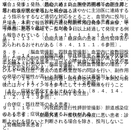
場合、発疹、発熱、悪心、めまい、胸中苦悶感等の副作用と
９．１．１１． 〈効能共通〉高血圧症の患者：血圧上昇
思われる症状が発現した場合は、速やかに主治医に連絡する
等、症状が悪化するおそれがある。
よう指示をするなど適切な対応をとること。血管内に投与し
９．１．１２． 〈効能共通〉動脈硬化のある患者：心・循
た場合、本剤で報告された遅発性副作用は発疹、蕁麻疹、そ
環器系に影響を及ぼすことがある。
う痒感、悪心・嘔吐で、投与後３日以上経過して発現する例
も報告されている〔１．１、１１．１．１、１１．１．２参
９．１．１３． 〈効能共通〉糖尿病の患者：急性腎障害が
照〕。
あらわれるおそれがある〔８．４、１１．１．６参照〕。
８．８． 〈脳血管撮影、四肢血管撮影〉血管内に複数回投
９．１．１４． 〈効能共通〉甲状腺疾患＜重篤な甲状腺疾
与した場合の副作用発現に関しては、その頻度が高くなるこ
患を除く＞のある患者：ヨードが甲状腺に集積し、症状が悪
とが懸念されるので、脳血管撮影、四肢血管撮影の場合、ア
化するおそれがある〔２．２参照〕。
レルギー既往歴、過去の造影検査歴等の問診を行い、副作用
の発現の可能性が高いと判断したときには再投与しないこと
９．１．１５． 〈効能共通〉急性膵炎の患者：本剤投与前
〔１．１、１１．１．１、１１．１．２参照〕。
後にはガイドライン等を参考にして十分な輸液を行うこと
（また、症状が悪化するおそれがある）〔８．４、１４．
（特定の背景を有する患者に関する注意）
１．２、１４．３参照〕。
（合併症・既往歴等のある患者）
９．１．１６． 〈内視鏡的逆行性膵胆管撮影〉胆道感染症
のある患者：症状が悪化するおそれがある。
９．１．１． 〈効能共通〉一般状態の極度に悪い患者：診
断上やむを得ないと判断される場合を除き、投与しないこ
（腎機能障害患者）
と。