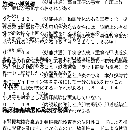
９．１．１１． 〈効能共通〉高血圧症の患者：血圧上昇
妊婦・授乳婦
等、症状が悪化するおそれがある。
（妊婦）
９．１．１２． 〈効能共通〉動脈硬化のある患者：心・循
環器系に影響を及ぼすことがある。
妊婦又は妊娠している可能性のある女性には、診断上の有益
性が危険性を上回ると判断される場合にのみ投与すること
９．１．１３． 〈効能共通〉糖尿病の患者：急性腎障害が
（本剤投与の際にはＸ線照射をともなう）。
あらわれるおそれがある〔８．４、１１．１．６参照〕。
（授乳婦）
９．１．１４． 〈効能共通〉甲状腺疾患＜重篤な甲状腺疾
患を除く＞のある患者：ヨードが甲状腺に集積し、症状が悪
診断上の有益性及び母乳栄養の有益性を考慮し、授乳の継続
化するおそれがある〔２．２参照〕。
又は中止を検討すること（動物実験（ラット静脈内投与）で
乳汁中に移行したとの報告がある）。
９．１．１５． 〈効能共通〉急性膵炎の患者：本剤投与前
後にはガイドライン等を参考にして十分な輸液を行うこと
小児等
（また、症状が悪化するおそれがある）〔８．４、１４．
１．２、１４．３参照〕。
小児等を対象とした臨床試験は実施していない。
９．１．１６． 〈内視鏡的逆行性膵胆管撮影〉胆道感染症
臨床検査結果に及ぼす影響
のある患者：症状が悪化するおそれがある。
（腎機能障害患者）
本剤投与により、甲状腺機能検査等の放射性ヨードによる検
査に影響を及ぼすことがあるので、放射性ヨードによる検査