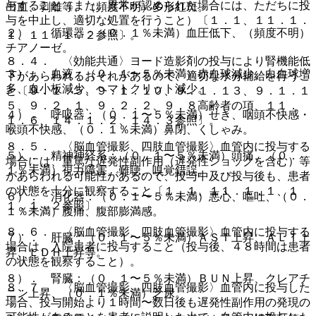
与すること（また、異常が認められた場合には、ただちに投
出血、剥離等、（頻度不明）多形紅斑。
与を中止し、適切な処置を行うこと）〔１．１、１１．１．
２）． 循環器：（０．１％未満）血圧低下、（頻度不明）
１、１１．１．２参照〕。
チアノーゼ。
８．４． 〈効能共通〉ヨード造影剤の投与により腎機能低
３）． 血液：（０．１〜５％未満）赤血球減少、白血球増
下があらわれるおそれがあるので、適切な水分補給を行うこ
多、血小板減少、ヘマトクリット減少。
と〔９．１．５、９．１．１０、９．１．１３、９．１．１
５、９．２．１、９．２．２、９．８高齢者の項、１１．
４）． 呼吸器：（０．１〜５％未満）せき、咽頭不快感・
１．６、１４．１．２、１４．３参照〕。
喉頭不快感、（０．１％未満）鼻閉、くしゃみ。
８．５． 〈脳血管撮影、四肢血管撮影〉血管内に投与する
５）． 精神神経系：（０．１〜５％未満）頭痛、（０．
場合には、重篤な遅発性副作用（遅発性ショックを含む）等
１％未満）視力障害、難聴、嗅覚錯誤。
があらわれる可能性があるので、投与中及び投与後も、患者
の状態を十分に観察すること〔１．１、１１．１．１、１
６）． 消化器：（０．１〜５％未満）悪心、嘔吐、（０．
１．１．２参照〕。
１％未満）腹痛、腹部膨満感。
８．６． 〈脳血管撮影、四肢血管撮影〉血管内に投与する
７）． 肝臓：（０．１〜５％未満）ＡＳＴ上昇、ＡＬＴ上
場合は、入院患者に投与すること（投与後、４８時間は患者
昇、ＬＤＨ上昇等。
の状態を観察すること）。
８）． 腎臓：（０．１〜５％未満）ＢＵＮ上昇、クレアチ
８．７． 〈脳血管撮影、四肢血管撮影〉血管内に投与した
ニン上昇、（０．１％未満）乏尿。
場合、投与開始より１時間〜数日後も遅発性副作用の発現の