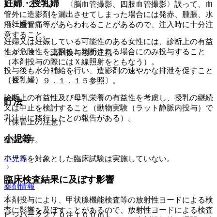
妊婦・授乳婦
１４．２．６． 〈脳血管撮影、四肢血管撮影〉誤って、血
管外に造影剤を漏出させてしまった場合には発赤、腫脹、水
（妊婦）
疱、血管痛等があらわれることがあるので、注入時に十分注
意すること。
妊婦又は妊娠している可能性のある女性には、診断上の有益
性が危険性を上回ると判断される場合にのみ投与すること
１４．３． 薬剤投与後の注意
（本剤投与の際にはＸ線照射をともなう）。
投与後も水分補給を行い、造影剤の速やかな排泄を促すこと
（授乳婦）
〔８．４、９．１．１５参照〕。
診断上の有益性及び母乳栄養の有益性を考慮し、授乳の継続
貯法
又は中止を検討すること（動物実験（ラット静脈内投与）で
乳汁中に移行したとの報告がある）。
（保管上の注意）
小児等
室温保存。
ホーム
小児等を対象とした臨床試験は実施していない。
臨床検査結果に及ぼす影響
薬剤情報
本剤投与により、甲状腺機能検査等の放射性ヨードによる検
査に影響を及ぼすことがあるので、放射性ヨードによる検査
ビジパーク２７０注１００ｍＬ