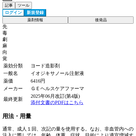
記事
ツール
ログイン
新規登録
薬剤情報
後発品
先
毒
劇
麻
向
覚
薬効分類
ヨード造影剤
一般名
イオジキサノール注射液
薬価
6416
円
メーカー
ＧＥヘルスケアファーマ
2025年06月改訂(第4版)
最終更新
添付文書のPDFはこちら
用法・用量
通常、成人１回、次記の量を使用する。なお、非血管内への
注入に際しては、年齢、体重、症状、目的により適宜増減す