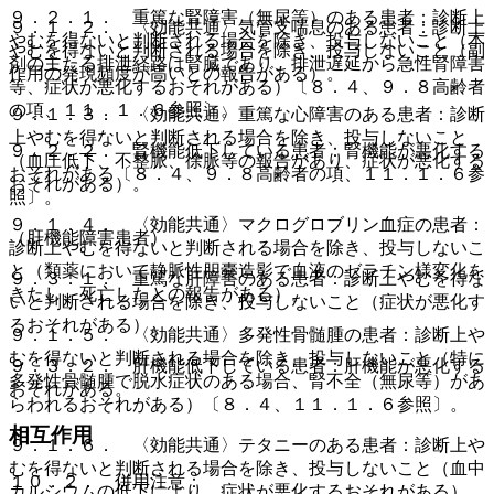
９．２．１． 重篤な腎障害（無尿等）のある患者：診断上
９．１．２． 〈効能共通〉気管支喘息のある患者：診断上
やむを得ないと判断される場合を除き、投与しないこと（本
やむを得ないと判断される場合を除き、投与しないこと（副
剤の主たる排泄経路は腎臓であり、排泄遅延から急性腎障害
作用の発現頻度が高いとの報告がある）。
等、症状が悪化するおそれがある）〔８．４、９．８高齢者
の項、１１．１．６参照〕。
９．１．３． 〈効能共通〉重篤な心障害のある患者：診断
上やむを得ないと判断される場合を除き、投与しないこと
９．２．２． 腎機能低下している患者：腎機能が悪化する
（血圧低下、不整脈、徐脈等の報告があり、症状が悪化する
おそれがある〔８．４、９．８高齢者の項、１１．１．６参
おそれがある）。
照〕。
９．１．４． 〈効能共通〉マクログロブリン血症の患者：
（肝機能障害患者）
診断上やむを得ないと判断される場合を除き、投与しないこ
と（類薬において静脈性胆嚢造影で血液のゼラチン様変化を
９．３．１． 重篤な肝障害のある患者：診断上やむを得な
きたし、死亡したとの報告がある）。
いと判断される場合を除き、投与しないこと（症状が悪化す
るおそれがある）。
９．１．５． 〈効能共通〉多発性骨髄腫の患者：診断上や
むを得ないと判断される場合を除き、投与しないこと（特に
９．３．２． 肝機能低下している患者：肝機能が悪化する
多発性骨髄腫で脱水症状のある場合、腎不全（無尿等）があ
おそれがある。
らわれるおそれがある）〔８．４、１１．１．６参照〕。
相互作用
９．１．６． 〈効能共通〉テタニーのある患者：診断上や
むを得ないと判断される場合を除き、投与しないこと（血中
１０．２． 併用注意：
カルシウムの低下により、症状が悪化するおそれがある）。