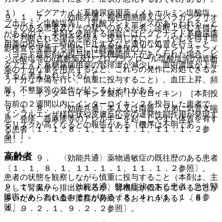
１）． ビグアナイド系糖尿病用薬（メトホルミン塩酸塩、
９．１．７． 〈効能共通〉褐色細胞腫又はパラガングリオ
ブホルミン塩酸塩等）［乳酸アシドーシスがあらわれること
ーマのある患者及びその疑いのある患者：診断上やむを得な
があるので、本剤を使用する場合にはビグアナイド系糖尿病
いと判断される場合を除き、投与しないこと（やむを得ず造
用薬の投与を一時的に中止するなど適切な処置を行うこと
影検査を実施する場合には静脈確保の上、フェントラミンメ
（ヨード造影剤の投与後に腎機能低下があらわれた場合、ビ
シル酸塩等のα遮断薬及びプロプラノロール塩酸塩等のβ遮断
グアナイド系糖尿病用薬の腎排泄が減少し、血中濃度が上昇
薬の十分な量を用意するなど、これらの発作に対処できるよ
すると考えられている）］。
う十分な準備を行い、慎重に投与すること）、血圧上昇、頻
脈、不整脈等の発作が起こるおそれがある。
２）． インターロイキン２製剤（テセロイキン）［本剤投
与前の２週間以内にインターロイキン２を投与した患者で、
９．１．８． 〈効能共通〉本人又は両親、兄弟に気管支喘
インフルエンザ様症状や皮膚反応等の遅発性副作用が発現す
息、発疹、蕁麻疹等のアレルギーを起こしやすい体質を有す
るリスクが高くなるとの報告がある（機序は不明であ
る患者〔１．１、８．１、１１．１．１、１１．１．２参
る）］。
照〕。
高齢者
９．１．９． 〈効能共通〉薬物過敏症の既往歴のある患者
〔１．１、８．１、１１．１．１、１１．１．２参照〕。
患者の状態を観察しながら慎重に投与すること（本剤は、主
９．１．１０． 〈効能共通〉脱水症状のある患者：急性腎
として腎臓から排出されるが、腎機能が低下していることが
障害があらわれるおそれがある〔８．４、１１．１．６参
多いため、高い血中濃度が持続するおそれがある）〔８．
照〕。
４、９．２．１、９．２．２参照〕。