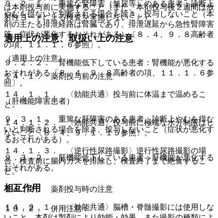
９．２．１． 重篤な腎障害（無尿等）のある患者：診断上
は本剤投与前に実施すること（また、本剤投与後２週間は放
やむを得ないと判断される場合を除き、投与しないこと（本
射性ヨードによる検査を実施しないこと）。
剤の主たる排泄経路は腎臓であり、排泄遅延から急性腎障害
等、症状が悪化するおそれがある）〔８．４、９．８高齢者
適用上の注意、取扱い上の注意
の項、１１．１．６参照〕。
（適用上の注意）
９．２．２． 腎機能低下している患者：腎機能が悪化する
おそれがある〔８．４、９．８高齢者の項、１１．１．６参
１４．１． 薬剤投与前の注意
照〕。
１４．１．１． 〈効能共通〉投与前に体温まで温めるこ
（肝機能障害患者）
と。
９．３．１． 重篤な肝障害のある患者：診断上やむを得な
１４．１．２． 〈効能共通〉投与前に極端な水分制限はし
いと判断される場合を除き、投与しないこと（症状が悪化す
ないこと〔８．４、９．１．１５参照〕。
るおそれがある）。
１４．１．３． 〈逆行性尿路撮影〉逆行性尿路撮影の場
９．３．２． 肝機能低下している患者：肝機能が悪化する
合、検査前に腸内ガスを排除し、検査終了まで絶食するこ
おそれがある。
と。
相互作用
１４．２． 薬剤投与時の注意
１４．２．１． 〈効能共通〉脳槽・脊髄撮影には使用しな
１０．２． 併用注意：
いこと。本剤は製剤により効能・効果、また撮影の種類によ