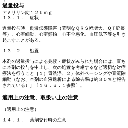
過量投与
アミサリン錠１２５ｍｇ
１３．１． 症状
過量投与時、刺激伝導障害（著明なＱＲＳ幅増大、ＱＴ延長
等）、心室細動、心室頻拍、心不全悪化、血圧低下等を引き
起こすことがある。
１３．２． 処置
本剤の過量投与による兆候・症状がみられた場合には、直ち
に本剤の投与を中止し、次の処置を考慮するなど適切な対症
療法を行うこと［１）胃洗浄、２）体外ペーシングや直流除
細動（なお、本剤の血液透析による除去率は約３０％と報告
されている）］〔１６．６．１参照〕。
適用上の注意、取扱い上の注意
（適用上の注意）
１４．１． 薬剤交付時の注意