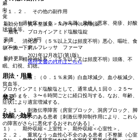
麻
向
１１．２． その他の副作用
覚
１）． 過敏症：（０．１％未満）発熱、悪寒、発疹、好酸
薬効分類
抗不整脈薬 > Naチャネル抑制薬
球増多等。
一般名
プロカインアミド塩酸塩錠
薬価
10.8
円
２）． 消化器：（５％以上又は頻度不明）悪心、嘔吐、食
メーカー
アルフレッサ ファーマ
欲不振、下痢。
2021年12月改訂(第1版)
最終更新
３）． 精神神経系：（５％以上又は頻度不明）頭痛、不
添付文書のPDFはこちら
眠、幻視、幻聴。
用法・用量
４）． 血液：（０．１％未満）白血球減少、血小板減少、
貧血等。
プロカインアミド塩酸塩として、通常成人１回０．２５〜
０．５ｇを、３〜６時間ごとに経口投与する。なお、年齢、
禁忌
症状により適宜増減する。
２．１． 刺激伝導障害（房室ブロック、洞房ブロック、脚
効能・効果
ブロック等）のある患者［刺激伝導抑制作用により、これら
の障害がさらに悪化するおそれがある］。
１）． 期外収縮＜上室性＞、期外収縮＜心室性＞。
２．２． 重篤なうっ血性心不全のある患者［不整脈（心室