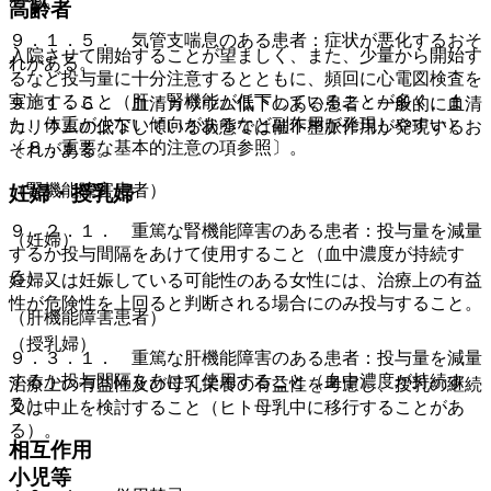
高齢者
９．１．５． 気管支喘息のある患者：症状が悪化するおそ
入院させて開始することが望ましく、また、少量から開始す
れがある。
るなど投与量に十分注意するとともに、頻回に心電図検査を
実施すること（肝・腎機能が低下していることが多く、ま
９．１．６． 血清カリウム低下のある患者：一般的に血清
た、体重が少ない傾向があるなど副作用が発現しやすい）
カリウムの低下している状態では催不整脈作用が発現するお
〔８．重要な基本的注意の項参照〕。
それがある。
（腎機能障害患者）
妊婦・授乳婦
９．２．１． 重篤な腎機能障害のある患者：投与量を減量
（妊婦）
するか投与間隔をあけて使用すること（血中濃度が持続す
る）。
妊婦又は妊娠している可能性のある女性には、治療上の有益
性が危険性を上回ると判断される場合にのみ投与すること。
（肝機能障害患者）
（授乳婦）
９．３．１． 重篤な肝機能障害のある患者：投与量を減量
するか投与間隔をあけて使用すること（血中濃度が持続す
治療上の有益性及び母乳栄養の有益性を考慮し、授乳の継続
る）。
又は中止を検討すること（ヒト母乳中に移行することがあ
る）。
相互作用
小児等