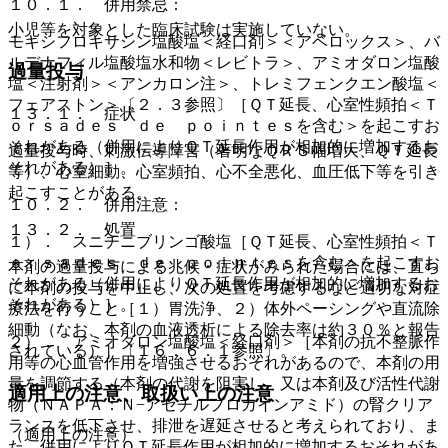
１０．１． 併用禁忌：
小児等を対象とした臨床試験は実施していない。
モキシフロキサシン塩酸塩＜経口剤＞＜アベロックス＞、バ
ルデナフィル塩酸塩水和物＜レビトラ＞、アミオダロン塩酸
過量投与
塩＜注射剤＞＜アンカロン注＞、トレミフェンクエン酸塩＜
フェアストン＞〔２．３参照〕［ＱＴ延長、心室性頻拍＜Ｔ
１３．１． 症状
ｏｒｓａｄｅｓ ｄｅ ｐｏｉｎｔｅｓを含む＞を起こすお
それがある（併用によりＱＴ延長作用が相加的に増加するお
過量投与時、刺激伝導障害（著明なＱＲＳ幅増大、ＱＴ延長
それがある）］。
等）、心室細動、心室頻拍、心不全悪化、血圧低下等を引き
起こすことがある。
１０．２． 併用注意：
１３．２． 処置
１）． スニチニブリンゴ酸塩［ＱＴ延長、心室性頻拍＜Ｔ
ｏｒｓａｄｅｓ ｄｅ ｐｏｉｎｔｅｓを含む＞を起こすお
本剤の過量投与による兆候・症状がみられた場合には、直ち
それがある（併用によりＱＴ延長作用が相加的に増加するお
に本剤の投与を中止し、次の処置を考慮するなど適切な対症
それがある）］。
療法を行うこと［１）胃洗浄、２）体外ペーシングや直流除
細動（なお、本剤の血液透析による除去率は約３０％と報告
２）． アミオダロン塩酸塩＜経口剤＞［本剤の抗不整脈作
されている）］〔１６．６．１参照〕。
用等の心血管作用を増強させるおそれがあるので、本剤の用
量を調節する（本剤の代謝を阻害し、又は本剤及び活性代謝
適用上の注意、取扱い上の注意
物（ＮＡＰＡ：Ｎ−アセチルプロカインアミド）の腎クリア
ランスを低下させ、排泄を遅延させると考えられており、ま
（適用上の注意）
た、併用によりＱＴ延長作用が相加的に増加するおそれがあ