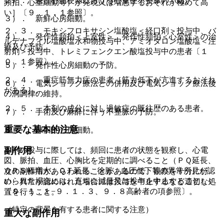
２）． 急性心筋梗塞における心室性不整脈の予防。
頻拍、心室細動等）が発現又は増悪するおそれが極めて高
い］〔９．１．１参照〕。
３）． 新鮮心房細動。
２．３． モキシフロキサシン塩酸塩＜経口剤＞投与中、バ
４）． 発作性頻拍＜上室性＞、発作性頻拍＜心室性＞の治
ルデナフィル塩酸塩水和物投与中、アミオダロン塩酸塩＜注
療及び予防。
射剤＞投与中、トレミフェンクエン酸塩投与中の患者〔１
０．１参照〕。
５）． 発作性心房細動の予防。
２．４． 重症筋無力症の患者［筋力低下が亢進するおそれ
６）． 電気ショック療法との併用及び電気ショック療法後
がある］。
の洞調律の維持。
２．５． 本剤の成分に対し過敏症の既往歴のある患者。
７）． 手術及び麻酔に伴う不整脈の予防。
重要な基本的注意
８）． 陳旧性心房細動。
副作用
本剤の投与に際しては、頻回に患者の状態を観察し、心電
図、脈拍、血圧、心胸比を定期的に調べること（ＰＱ延長、
ＱＲＳ幅増大、ＱＴ延長、徐脈、血圧低下等の異常所見が認
次の副作用があらわれることがあるので、観察を十分に行
められた場合には、直ちに減量又は投与を中止すること）
い、異常が認められた場合には投与を中止するなど適切な処
〔９．１．１−９．１．３、９．８高齢者の項参照〕。
置を行うこと。
（特定の背景を有する患者に関する注意）
重大な副作用