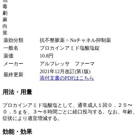
毒
劇
麻
向
覚
薬効分類
抗不整脈薬 > Naチャネル抑制薬
一般名
プロカインアミド塩酸塩錠
薬価
10.8
円
メーカー
アルフレッサ ファーマ
2021年12月改訂(第1版)
最終更新
添付文書のPDFはこちら
用法・用量
プロカインアミド塩酸塩として、通常成人１回０．２５〜
０．５ｇを、３〜６時間ごとに経口投与する。なお、年齢、
症状により適宜増減する。
効能・効果