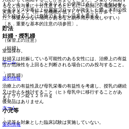
１５．１．２． ジギタリスとの併用はさしつかえないが、
るなど投与量に十分注意するとともに、頻回に心電図検査を
ジギタリス中毒により房室ブロックが発生した際、本剤の投
実施すること（肝・腎機能が低下していることが多く、ま
与を続けることは危険であるから注意を要する。
た、体重が少ない傾向があるなど副作用が発現しやすい）
〔８．重要な基本的注意の項参照〕。
貯法
妊婦・授乳婦
（保管上の注意）
（妊婦）
室温保存。
妊婦又は妊娠している可能性のある女性には、治療上の有益
ホーム
性が危険性を上回ると判断される場合にのみ投与すること。
（授乳婦）
薬剤情報
治療上の有益性及び母乳栄養の有益性を考慮し、授乳の継続
又は中止を検討すること（ヒト母乳中に移行することがあ
アミサリン錠１２５ｍｇ
る）。
後発品はありません
ホーム
小児等
小児等を対象とした臨床試験は実施していない。
薬剤情報