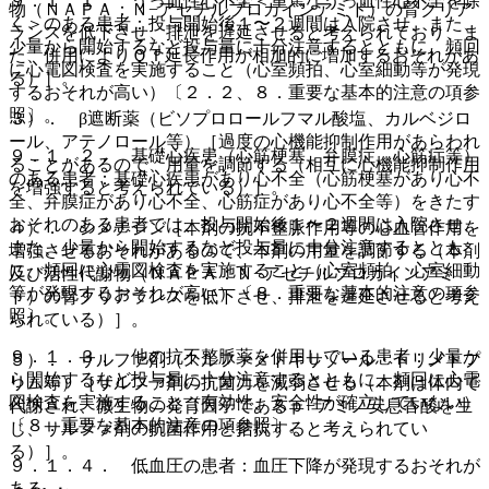
９．１．１． うっ血性心不全＜重篤なうっ血性心不全を除
物（ＮＡＰＡ：Ｎ−アセチルプロカインアミド）の腎クリア
く＞のある患者：投与開始後１〜２週間は入院させ、また、
ランスを低下させ、排泄を遅延させると考えられており、ま
少量から開始するなど投与量に十分注意するとともに、頻回
た、併用によりＱＴ延長作用が相加的に増加するおそれがあ
に心電図検査を実施すること（心室頻拍、心室細動等が発現
る）］。
するおそれが高い）〔２．２、８．重要な基本的注意の項参
照〕。
３）． β遮断薬（ビソプロロールフマル酸塩、カルベジロ
ール、アテノロール等）［過度の心機能抑制作用があらわれ
９．１．２． 基礎心疾患（心筋梗塞、弁膜症、心筋症等）
ることがあるので、用量を調節する（相互に心機能抑制作用
のある患者：基礎心疾患があり心不全（心筋梗塞があり心不
を増強すると考えられている）］。
全、弁膜症があり心不全、心筋症があり心不全等）をきたす
おそれのある患者では、投与開始後１〜２週間は入院させ、
４）． シメチジン［本剤の抗不整脈作用等の心血管作用を
また、少量から開始するなど投与量に十分注意するととも
増強させるおそれがあるので、本剤の用量を調節する（本剤
に、頻回に心電図検査を実施すること（心室頻拍、心室細動
及び活性代謝物（ＮＡＰＡ：Ｎ−アセチルプロカインアミ
等が発現するおそれが高い）〔８．重要な基本的注意の項参
ド）の腎クリアランスを低下させ、排泄を遅延させると考え
照〕。
られている）］。
９．１．３． 他の抗不整脈薬を併用している患者：少量か
５）． サルファ剤（スルファメトキサゾール・トリメトプ
ら開始するなど投与量に十分注意するとともに、頻回に心電
リム等）［サルファ剤の抗菌力を減弱させる（本剤は体内で
図検査を実施すること（有効性、安全性が確立していない）
代謝され、微生物の発育因子であるｐ−アミノ安息香酸を生
〔８．重要な基本的注意の項参照〕。
じ、サルファ剤の抗菌作用と拮抗すると考えられてい
る）］。
９．１．４． 低血圧の患者：血圧下降が発現するおそれが
ある。