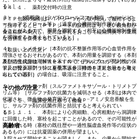
る）］。
１４．１． 薬剤交付時の注意
３）． β遮断薬（ビソプロロールフマル酸塩、カルベジロ
ＰＴＰ包装の薬剤はＰＴＰシートから取り出して服用するよ
ール、アテノロール等）［過度の心機能抑制作用があらわれ
う指導すること（ＰＴＰシートの誤飲により、硬い鋭角部が
ることがあるので、用量を調節する（相互に心機能抑制作用
食道粘膜へ刺入し、更には穿孔をおこして縦隔洞炎等の重篤
を増強すると考えられている）］。
な合併症を併発することがある）。
４）． シメチジン［本剤の抗不整脈作用等の心血管作用を
（取扱い上の注意）
増強させるおそれがあるので、本剤の用量を調節する（本剤
本剤の主成分は潮解性を示すので、アルミラップ開封後の保
及び活性代謝物（ＮＡＰＡ：Ｎ−アセチルプロカインアミ
管及び投薬調剤（特に夏季高温多湿時のＰＴＰ包装から取り
ド）の腎クリアランスを低下させ、排泄を遅延させると考え
出しての調剤）の場合は、吸湿に注意すること。
られている）］。
５）． サルファ剤（スルファメトキサゾール・トリメトプ
その他の注意
リム等）［サルファ剤の抗菌力を減弱させる（本剤は体内で
代謝され、微生物の発育因子であるｐ−アミノ安息香酸を生
１５．１． 臨床使用に基づく情報
じ、サルファ剤の抗菌作用と拮抗すると考えられてい
１５．１．１． 本剤により心房細動、心房粗動から洞調律
る）］。
に回復した時、塞栓を起こすことがあるので、その可能性が
高齢者
予測される時（塞栓の既往歴や一過性脳虚血発作等の症状の
あるもの）には抗凝固薬の併用が望ましい。
入院させて開始することが望ましく、また、少量から開始す