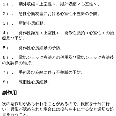
１）． 期外収縮＜上室性＞、期外収縮＜心室性＞。
２）． 急性心筋梗塞における心室性不整脈の予防。
３）． 新鮮心房細動。
４）． 発作性頻拍＜上室性＞、発作性頻拍＜心室性＞の治
療及び予防。
５）． 発作性心房細動の予防。
６）． 電気ショック療法との併用及び電気ショック療法後
の洞調律の維持。
７）． 手術及び麻酔に伴う不整脈の予防。
８）． 陳旧性心房細動。
副作用
次の副作用があらわれることがあるので、観察を十分に行
い、異常が認められた場合には投与を中止するなど適切な処
置を行うこと。