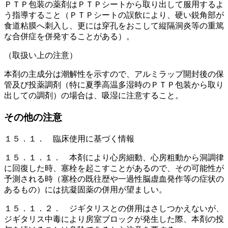
ＰＴＰ包装の薬剤はＰＴＰシートから取り出して服用するよ
う指導すること（ＰＴＰシートの誤飲により、硬い鋭角部が
食道粘膜へ刺入し、更には穿孔をおこして縦隔洞炎等の重篤
な合併症を併発することがある）。
（取扱い上の注意）
本剤の主成分は潮解性を示すので、アルミラップ開封後の保
管及び投薬調剤（特に夏季高温多湿時のＰＴＰ包装から取り
出しての調剤）の場合は、吸湿に注意すること。
その他の注意
１５．１． 臨床使用に基づく情報
１５．１．１． 本剤により心房細動、心房粗動から洞調律
に回復した時、塞栓を起こすことがあるので、その可能性が
予測される時（塞栓の既往歴や一過性脳虚血発作等の症状の
あるもの）には抗凝固薬の併用が望ましい。
１５．１．２． ジギタリスとの併用はさしつかえないが、
ジギタリス中毒により房室ブロックが発生した際、本剤の投