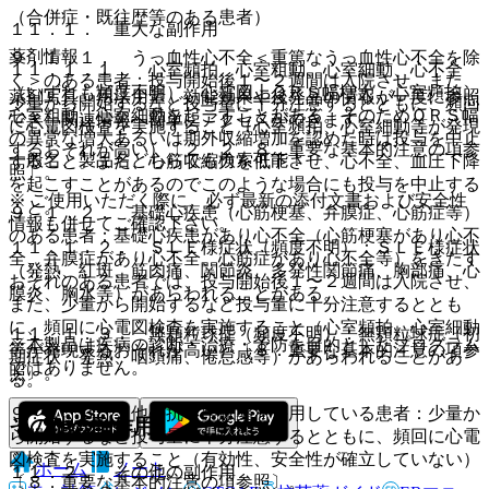
（合併症・既往歴等のある患者）
１１．１． 重大な副作用
薬剤情報
９．１．１． うっ血性心不全＜重篤なうっ血性心不全を除
１１．１．１． 心室頻拍、心室粗動、心室細動、心不全
く＞のある患者：投与開始後１〜２週間は入院させ、また、
（いずれも頻度不明）：心電図上ＱＲＳ幅増大、心室頻拍、
薬剤写真、用法用量、効能効果や後発品の情報が一度に参照
少量から開始するなど投与量に十分注意するとともに、頻回
心室粗動、心室細動を起こすことがある。そのためＱＲＳ幅
でき、関連情報へ簡単にアクセスができます。
に心電図検査を実施すること（心室頻拍、心室細動等が発現
の異常な増大あるいは期外収縮増加を認めた時は投与を中止
するおそれが高い）〔２．２、８．重要な基本的注意の項参
一般名、製品名どちらでも検索可能！
すること。また、心筋収縮力を低下させ、心不全、血圧下降
照〕。
を起こすことがあるのでこのような場合にも投与を中止する
※ ご使用いただく際に、必ず最新の添付文書および安全性
こと。
９．１．２． 基礎心疾患（心筋梗塞、弁膜症、心筋症等）
情報も併せてご確認下さい。
のある患者：基礎心疾患があり心不全（心筋梗塞があり心不
１１．１．２． ＳＬＥ様症状（頻度不明）：ＳＬＥ様症状
全、弁膜症があり心不全、心筋症があり心不全等）をきたす
（発熱、紅斑、筋肉痛、関節炎、多発性関節痛、胸部痛、心
おそれのある患者では、投与開始後１〜２週間は入院させ、
膜炎、胸水等）があらわれることがある。
また、少量から開始するなど投与量に十分注意するととも
に、頻回に心電図検査を実施すること（心室頻拍、心室細動
１１．１．３． 無顆粒球症（頻度不明）：無顆粒球症（初
※本製品は疾病の診断・治療・予防を目的としたプログラム
等が発現するおそれが高い）〔８．重要な基本的注意の項参
期症状：発熱、咽頭痛、倦怠感等）があらわれることがあ
ではありません。
照〕。
る。
９．１．３． 他の抗不整脈薬を併用している患者：少量か
その他の副作用
ら開始するなど投与量に十分注意するとともに、頻回に心電
図検査を実施すること（有効性、安全性が確立していない）
ホーム
ノート
１１．２． その他の副作用
〔８．重要な基本的注意の項参照〕。