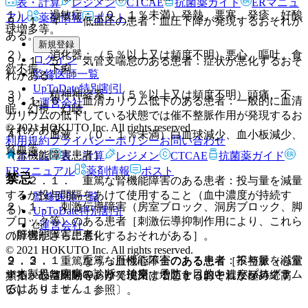
表・計算
レジメン
CTCAE
抗菌薬ガイド
ERマニュ
１）． 過敏症：（０．１％未満）発熱、悪寒、発疹、好酸
アル
薬剤情報
ポスト
９．１．４． 低血圧の患者：血圧下降が発現するおそれが
球増多等。
ある。
新規登録
２）． 消化器：（５％以上又は頻度不明）悪心、嘔吐、食
ログイン
９．１．５． 気管支喘息のある患者：症状が悪化するおそ
欲不振、下痢。
監修医師一覧
れがある。
UpToDate特別割引
３）． 精神神経系：（５％以上又は頻度不明）頭痛、不
９．１．６． 血清カリウム低下のある患者：一般的に血清
運営会社
眠、幻視、幻聴。
カリウムの低下している状態では催不整脈作用が発現するお
© 2021 HOKUTO Inc. All rights reserved.
それがある。
４）． 血液：（０．１％未満）白血球減少、血小板減少、
利用規約
プライバシーポリシー
お問い合わせ
貧血等。
（腎機能障害患者）
ホーム
表・計算
レジメン
CTCAE
抗菌薬ガイド
ERマニュアル
薬剤情報
ポスト
禁忌
９．２．１． 重篤な腎機能障害のある患者：投与量を減量
するか投与間隔をあけて使用すること（血中濃度が持続す
監修医師一覧
２．１． 刺激伝導障害（房室ブロック、洞房ブロック、脚
る）。
UpToDate特別割引
ブロック等）のある患者［刺激伝導抑制作用により、これら
運営会社
（肝機能障害患者）
の障害がさらに悪化するおそれがある］。
© 2021 HOKUTO Inc. All rights reserved.
９．３．１． 重篤な肝機能障害のある患者：投与量を減量
２．２． 重篤なうっ血性心不全のある患者［不整脈（心室
※本製品は疾病の診断・治療・予防を目的としたプログラム
するか投与間隔をあけて使用すること（血中濃度が持続す
頻拍、心室細動等）が発現又は増悪するおそれが極めて高
ではありません。
る）。
い］〔９．１．１参照〕。