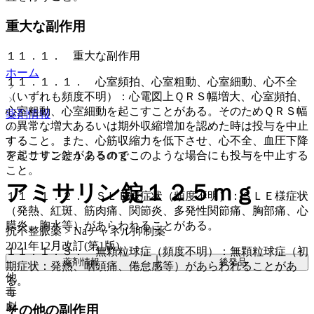
重大な副作用
１１．１． 重大な副作用
ホーム
１１．１．１． 心室頻拍、心室粗動、心室細動、心不全
（いずれも頻度不明）：心電図上ＱＲＳ幅増大、心室頻拍、
心室粗動、心室細動を起こすことがある。そのためＱＲＳ幅
薬剤情報
の異常な増大あるいは期外収縮増加を認めた時は投与を中止
すること。また、心筋収縮力を低下させ、心不全、血圧下降
を起こすことがあるのでこのような場合にも投与を中止する
アミサリン錠１２５ｍｇ
こと。
アミサリン錠１２５ｍｇ
１１．１．２． ＳＬＥ様症状（頻度不明）：ＳＬＥ様症状
（発熱、紅斑、筋肉痛、関節炎、多発性関節痛、胸部痛、心
膜炎、胸水等）があらわれることがある。
抗不整脈薬 > Naチャネル抑制薬
2021年12月改訂(第1版)
１１．１．３． 無顆粒球症（頻度不明）：無顆粒球症（初
薬剤情報
後発品
期症状：発熱、咽頭痛、倦怠感等）があらわれることがあ
他
る。
毒
劇
その他の副作用