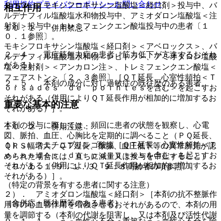
利用規約
プライバシーポリシー
お問い合わせ
２．３． モキシフロキサシン塩酸塩＜経口剤＞投与中、バ
相互作用
ルデナフィル塩酸塩水和物投与中、アミオダロン塩酸塩＜注
射剤＞投与中、トレミフェンクエン酸塩投与中の患者〔１
１０．１． 併用禁忌：
０．１参照〕。
モキシフロキサシン塩酸塩＜経口剤＞＜アベロックス＞、バ
２．４． 重症筋無力症の患者［筋力低下が亢進するおそれ
ルデナフィル塩酸塩水和物＜レビトラ＞、アミオダロン塩酸
がある］。
塩＜注射剤＞＜アンカロン注＞、トレミフェンクエン酸塩＜
フェアストン＞〔２．３参照〕［ＱＴ延長、心室性頻拍＜Ｔ
２．５． 本剤の成分に対し過敏症の既往歴のある患者。
ｏｒｓａｄｅｓ ｄｅ ｐｏｉｎｔｅｓを含む＞を起こすお
それがある（併用によりＱＴ延長作用が相加的に増加するお
重要な基本的注意
それがある）］。
本剤の投与に際しては、頻回に患者の状態を観察し、心電
１０．２． 併用注意：
図、脈拍、血圧、心胸比を定期的に調べること（ＰＱ延長、
１）． スニチニブリンゴ酸塩［ＱＴ延長、心室性頻拍＜Ｔ
ＱＲＳ幅増大、ＱＴ延長、徐脈、血圧低下等の異常所見が認
ｏｒｓａｄｅｓ ｄｅ ｐｏｉｎｔｅｓを含む＞を起こすお
められた場合には、直ちに減量又は投与を中止すること）
それがある（併用によりＱＴ延長作用が相加的に増加するお
〔９．１．１−９．１．３、９．８高齢者の項参照〕。
それがある）］。
（特定の背景を有する患者に関する注意）
２）． アミオダロン塩酸塩＜経口剤＞［本剤の抗不整脈作
（合併症・既往歴等のある患者）
用等の心血管作用を増強させるおそれがあるので、本剤の用
量を調節する（本剤の代謝を阻害し、又は本剤及び活性代謝