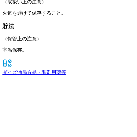
（取扱い上の注意）
火気を避けて保存すること。
貯法
（保管上の注意）
室温保存。
ダイズ油
局方品・調剤用薬等