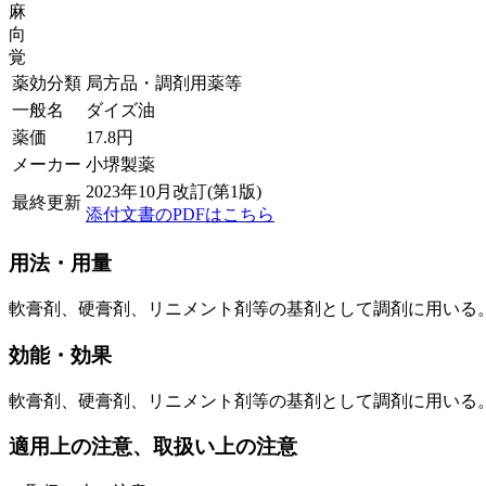
麻
向
覚
薬効分類
局方品・調剤用薬等
一般名
ダイズ油
薬価
17.8
円
メーカー
小堺製薬
2023年10月改訂(第1版)
最終更新
添付文書のPDFはこちら
用法・用量
軟膏剤、硬膏剤、リニメント剤等の基剤として調剤に用いる
効能・効果
軟膏剤、硬膏剤、リニメント剤等の基剤として調剤に用いる
適用上の注意、取扱い上の注意