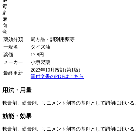
毒
劇
麻
向
覚
薬効分類
局方品・調剤用薬等
一般名
ダイズ油
薬価
17.8
円
メーカー
小堺製薬
2023年10月改訂(第1版)
最終更新
添付文書のPDFはこちら
用法・用量
軟膏剤、硬膏剤、リニメント剤等の基剤として調剤に用いる
効能・効果
軟膏剤、硬膏剤、リニメント剤等の基剤として調剤に用いる