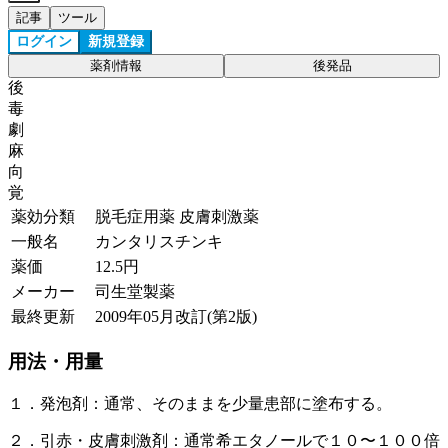
記事
ツール
ログイン
新規登録
薬剤情報
後発品
後
毒
劇
麻
向
覚
薬効分類
脱毛症用薬 皮膚刺激薬
一般名
カンタリスチンキ
薬価
12.5
円
メーカー
司生堂製薬
最終更新
2009年05月改訂(第2版)
用法・用量
１．発泡剤：通常、そのままを少量患部に塗布する。
２．引赤・皮膚刺激剤：通常希エタノールで１０〜１００倍