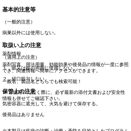
基本的注意等
（一般的注意）
病巣以外には使用しない。
取扱い上の注意
薬剤情報
（適用上の注意）
薬剤写真、用法用量、効能効果や後発品の情報が一度に参照
１．眼又は眼の周囲に使用しない。
でき、関連情報へ簡単にアクセスができます。
２．経口投与しない。
一般名、製品名どちらでも検索可能！
保管上の注意
※ ご使用いただく際に、必ず最新の添付文書および安全性
情報も併せてご確認下さい。
気密容器に遮光して、火気を避けて保存する。
後発品はありません
※本製品は疾病の診断・治療・予防を目的としたプログラム