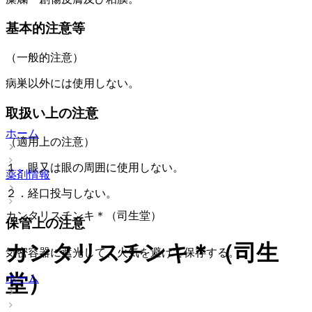
基本的注意等
（一般的注意）
病巣以外には使用しない。
取扱い上の注意
ホーム
（適用上の注意）
１．眼又は眼の周囲に使用しない。
薬剤情報
２．経口投与しない。
カンタリスチンキ＊（司生堂）
保管上の注意
カンタリスチンキ＊（司生
気密容器に遮光して、火気を避けて保存する。
堂）
ホーム