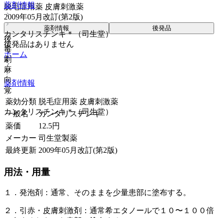
薬剤情報
脱毛症用薬 皮膚刺激薬
2009年05月改訂(第2版)
薬剤情報
後発品
カンタリスチンキ＊（司生堂）
後
後発品はありません
毒
ホーム
劇
麻
向
薬剤情報
覚
薬効分類
脱毛症用薬 皮膚刺激薬
カンタリスチンキ＊（司生堂）
一般名
カンタリスチンキ
薬価
12.5
円
メーカー
司生堂製薬
最終更新
2009年05月改訂(第2版)
用法・用量
１．発泡剤：通常、そのままを少量患部に塗布する。
２．引赤・皮膚刺激剤：通常希エタノールで１０〜１００倍