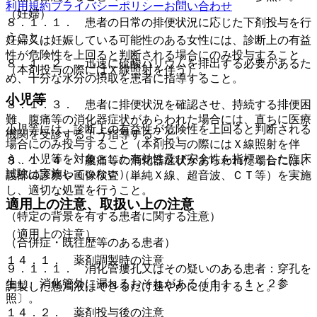
利用規約
プライバシーポリシー
お問い合わせ
（妊婦）
８．１．１． 患者の日常の排便状況に応じた下剤投与を行
うこと。
妊婦又は妊娠している可能性のある女性には、診断上の有益
性が危険性を上回ると判断される場合にのみ投与すること
８．１．２． 迅速に硫酸バリウムを排出する必要があるた
（本剤投与の際にはＸ線照射を伴う）。
め、十分な水分の摂取を患者に指導すること。
小児等
８．１．３． 患者に排便状況を確認させ、持続する排便困
難、腹痛等の消化器症状があらわれた場合には、直ちに医療
小児等には、診断上の有益性が危険性を上回ると判断される
機関を受診するよう指導すること。
場合にのみ投与すること（本剤投与の際にはＸ線照射を伴
う、小児等を対象とした有効性及び安全性を指標とした臨床
８．１．４． 腹痛等の消化器症状があらわれた場合には、
試験は実施していない）。
腹部の診察や画像検査（単純Ｘ線、超音波、ＣＴ等）を実施
し、適切な処置を行うこと。
適用上の注意、取扱い上の注意
（特定の背景を有する患者に関する注意）
（適用上の注意）
（合併症・既往歴等のある患者）
１４．１． 薬剤調製時の注意
９．１．１． 消化管瘻孔又はその疑いのある患者：穿孔を
生じ、消化管外に漏れるおそれがある〔１１．１．２参
調製した懸濁液はできるだけ速やかに使用すること。
照〕。
１４．２． 薬剤投与後の注意