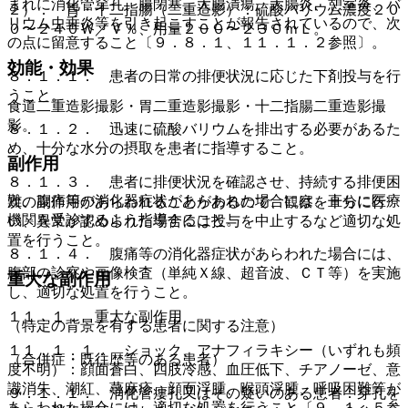
まれに消化管穿孔、腸閉塞、大腸潰瘍、大腸炎、憩室炎、バ
２）． 胃・十二指腸（二重造影）：硫酸バリウム濃度２０
リウム虫垂炎等を引き起こすことが報告されているので、次
０〜２４０Ｗ／Ｖ％、用量２００〜２３０ｍＬ。
の点に留意すること〔９．８．１、１１．１．２参照〕。
効能・効果
８．１．１． 患者の日常の排便状況に応じた下剤投与を行
うこと。
食道二重造影撮影・胃二重造影撮影・十二指腸二重造影撮
影。
８．１．２． 迅速に硫酸バリウムを排出する必要があるた
め、十分な水分の摂取を患者に指導すること。
副作用
８．１．３． 患者に排便状況を確認させ、持続する排便困
難、腹痛等の消化器症状があらわれた場合には、直ちに医療
次の副作用があらわれることがあるので、観察を十分に行
機関を受診するよう指導すること。
い、異常が認められた場合には投与を中止するなど適切な処
置を行うこと。
８．１．４． 腹痛等の消化器症状があらわれた場合には、
腹部の診察や画像検査（単純Ｘ線、超音波、ＣＴ等）を実施
重大な副作用
し、適切な処置を行うこと。
１１．１． 重大な副作用
（特定の背景を有する患者に関する注意）
１１．１．１． ショック、アナフィラキシー（いずれも頻
（合併症・既往歴等のある患者）
度不明）：顔面蒼白、四肢冷感、血圧低下、チアノーゼ、意
識消失、潮紅、蕁麻疹、顔面浮腫、喉頭浮腫、呼吸困難等が
９．１．１． 消化管瘻孔又はその疑いのある患者：穿孔を
あらわれた場合には、適切な処置を行うこと〔９．１．５参