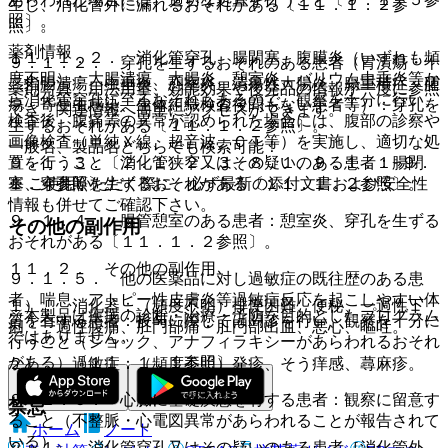
生じ、消化管外に漏れるおそれがある〔１１．１．２参
照〕。
照〕。
薬剤情報
１１．１．２． 消化管穿孔、腸閉塞、腹膜炎（いずれも頻
９．１．２． 穿孔を生ずるおそれのある患者（胃潰瘍・十
度不明）：大腸潰瘍、大腸炎、憩室炎、バリウム虫垂炎等か
二指腸潰瘍、虫垂炎、憩室炎、潰瘍性大腸炎、腸重積症、腫
薬剤写真、用法用量、効能効果や後発品の情報が一度に参照
ら消化管穿孔に至るおそれもあるので、観察を十分に行い、
瘍、寄生虫感染、生体組織検査後間もない患者等）：穿孔を
でき、関連情報へ簡単にアクセスができます。
検査後、腹痛等の異常が認められた場合には、腹部の診察や
生ずるおそれがある〔１１．１．２参照〕。
画像検査（単純Ｘ線、超音波、ＣＴ等）を実施し、適切な処
一般名、製品名どちらでも検索可能！
９．１．３． 消化管狭窄又はその疑いのある患者：腸閉
置を行うこと〔２．１、２．３、８．１、９．１．１−９．
※ ご使用いただく際に、必ず最新の添付文書および安全性
塞、穿孔等を生ずるおそれがある〔１１．１．２参照〕。
１．４参照〕。
情報も併せてご確認下さい。
９．１．４． 腸管憩室のある患者：憩室炎、穿孔を生ずる
その他の副作用
おそれがある〔１１．１．２参照〕。
１１．２． その他の副作用
９．１．５． 他の医薬品に対し過敏症の既往歴のある患
者、喘息、アトピー性皮膚炎等過敏症反応を起こしやすい体
１）． 消化器：（頻度不明）排便困難、便秘、一過性下
※本製品は疾病の診断・治療・予防を目的としたプログラム
質を有する患者：投与に際しては問診を行い、観察を十分に
痢・一過性腹痛、肛門部痛・肛門部出血、悪心、嘔吐。
ではありません。
行うこと（ショック、アナフィラキシーがあらわれるおそれ
がある）〔１１．１．１参照〕。
２）． 過敏症：（頻度不明）発疹、そう痒感、蕁麻疹。
９．１．６． 心臓に基礎疾患を有する患者：観察に留意す
禁忌
ること（不整脈・心電図異常があらわれることが報告されて
ホーム
ノート
いる）。
２．１． 消化管穿孔又はその疑いのある患者［消化管外