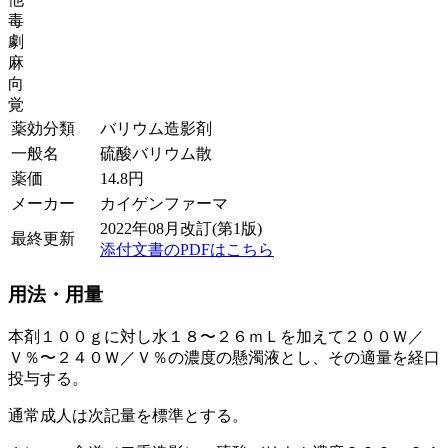
毒
劇
麻
向
覚
薬効分類
バリウム造影剤
一般名
硫酸バリウム散
薬価
14.8
円
メーカー
カイゲンファーマ
2022年08月改訂(第1版)
最終更新
添付文書のPDFはこちら
用法・用量
本剤１００ｇに対し水１８〜２６ｍＬを加えて２００Ｗ／
Ｖ％〜２４０Ｗ／Ｖ％の濃度の懸濁液とし、その適量を経口
投与する。
通常成人は次記量を標準とする。