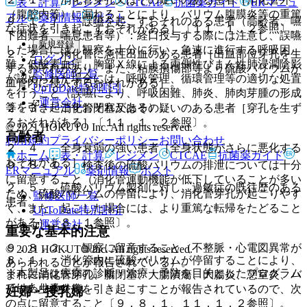
表・計算
レジメン
CTCAE
抗菌薬ガイド
ERマニュ
（腹腔内等）に漏れることにより、バリウム腹膜炎等の重篤
アル
薬剤情報
ポスト
９．１．７． 誤嚥を起こすおそれのある患者（高齢者、嚥
な症状を引き起こすおそれがある］〔１１．１．２参照〕。
下困難者、喘息患者等）：経口投与する際には注意し、誤嚥
新規登録
した場合には、観察を十分に行い、急速に進行する呼吸困
２．２． 消化管に急性出血のある患者［出血部位穿孔を生
ログイン
難、低酸素血症、胸部Ｘ線による両側性びまん性肺浸潤陰影
ずるおそれがあり、また、粘膜損傷部等より硫酸バリウムが
監修医師一覧
が認められた場合には、呼吸管理、循環管理等の適切な処置
血管内に侵入するおそれがある］。
UpToDate特別割引
を行うこと（誤嚥により、呼吸困難、肺炎、肺肉芽腫の形成
運営会社
等を引き起こすおそれがある）。
２．３． 消化管閉塞又はその疑いのある患者［穿孔を生ず
るおそれがある］〔１１．１．２参照〕。
© 2021 HOKUTO Inc. All rights reserved.
高齢者
利用規約
プライバシーポリシー
お問い合わせ
２．４． 全身衰弱の強い患者［全身状態がさらに悪化する
ホーム
表・計算
レジメン
CTCAE
抗菌薬ガイド
おそれがある］。
９．８．１． 検査後の硫酸バリウムの排泄については十分
ERマニュアル
薬剤情報
ポスト
に留意すること（消化管運動機能が低下していることが多い
２．５． 硫酸バリウム製剤に対し、過敏症の既往歴のある
ため、硫酸バリウムの停留により、消化管穿孔が起こりやす
監修医師一覧
患者。
く、また、起こした場合には、より重篤な転帰をたどること
UpToDate特別割引
がある）〔８．１参照〕。
運営会社
重要な基本的注意
９．８．２． 観察に留意すること（不整脈・心電図異常が
© 2021 HOKUTO Inc. All rights reserved.
８．１． 消化管内に硫酸バリウムが停留することにより、
あらわれることが報告されている）。
※本製品は疾病の診断・治療・予防を目的としたプログラム
まれに消化管穿孔、腸閉塞、大腸潰瘍、大腸炎、憩室炎、バ
ではありません。
リウム虫垂炎等を引き起こすことが報告されているので、次
妊婦・授乳婦
の点に留意すること〔９．８．１、１１．１．２参照〕。