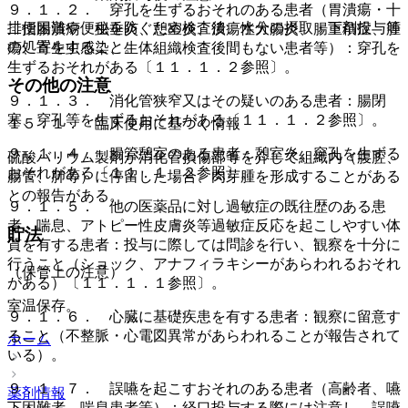
９．１．２． 穿孔を生ずるおそれのある患者（胃潰瘍・十
排便困難や便秘を防ぐため検査後、水分の摂取・下剤投与等
二指腸潰瘍、虫垂炎、憩室炎、潰瘍性大腸炎、腸重積症、腫
の処置をすること。
瘍、寄生虫感染、生体組織検査後間もない患者等）：穿孔を
生ずるおそれがある〔１１．１．２参照〕。
その他の注意
９．１．３． 消化管狭窄又はその疑いのある患者：腸閉
塞、穿孔等を生ずるおそれがある〔１１．１．２参照〕。
１５．１． 臨床使用に基づく情報
９．１．４． 腸管憩室のある患者：憩室炎、穿孔を生ずる
硫酸バリウム製剤が消化管損傷部等を介して組織内（腹腔、
おそれがある〔１１．１．２参照〕。
腸管、肺等）に停留した場合、肉芽腫を形成することがある
との報告がある。
９．１．５． 他の医薬品に対し過敏症の既往歴のある患
者、喘息、アトピー性皮膚炎等過敏症反応を起こしやすい体
貯法
質を有する患者：投与に際しては問診を行い、観察を十分に
行うこと（ショック、アナフィラキシーがあらわれるおそれ
（保管上の注意）
がある）〔１１．１．１参照〕。
室温保存。
９．１．６． 心臓に基礎疾患を有する患者：観察に留意す
ること（不整脈・心電図異常があらわれることが報告されて
ホーム
いる）。
９．１．７． 誤嚥を起こすおそれのある患者（高齢者、嚥
薬剤情報
下困難者、喘息患者等）：経口投与する際には注意し、誤嚥