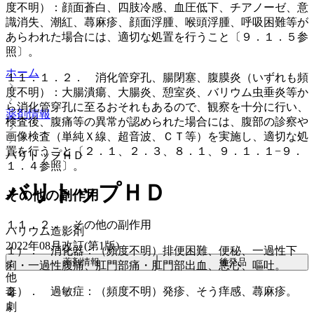
度不明）：顔面蒼白、四肢冷感、血圧低下、チアノーゼ、意
識消失、潮紅、蕁麻疹、顔面浮腫、喉頭浮腫、呼吸困難等が
あらわれた場合には、適切な処置を行うこと〔９．１．５参
照〕。
ホーム
１１．１．２． 消化管穿孔、腸閉塞、腹膜炎（いずれも頻
度不明）：大腸潰瘍、大腸炎、憩室炎、バリウム虫垂炎等か
ら消化管穿孔に至るおそれもあるので、観察を十分に行い、
薬剤情報
検査後、腹痛等の異常が認められた場合には、腹部の診察や
画像検査（単純Ｘ線、超音波、ＣＴ等）を実施し、適切な処
置を行うこと〔２．１、２．３、８．１、９．１．１−９．
バリトップＨＤ
１．４参照〕。
バリトップＨＤ
その他の副作用
１１．２． その他の副作用
バリウム造影剤
2022年08月改訂(第1版)
１）． 消化器：（頻度不明）排便困難、便秘、一過性下
薬剤情報
後発品
痢・一過性腹痛、肛門部痛・肛門部出血、悪心、嘔吐。
他
２）． 過敏症：（頻度不明）発疹、そう痒感、蕁麻疹。
毒
劇