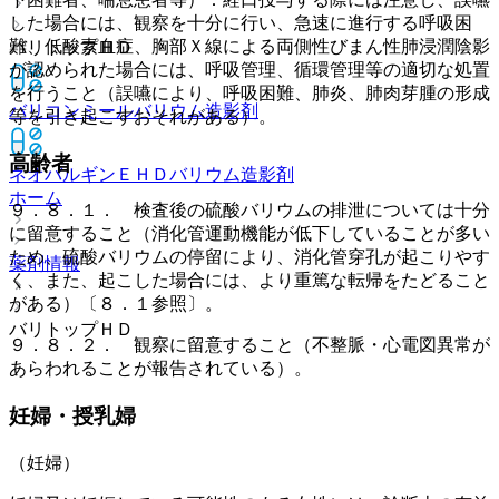
した場合には、観察を十分に行い、急速に進行する呼吸困
難、低酸素血症、胸部Ｘ線による両側性びまん性肺浸潤陰影
バリトップＨＤ
が認められた場合には、呼吸管理、循環管理等の適切な処置
を行うこと（誤嚥により、呼吸困難、肺炎、肺肉芽腫の形成
バリコンミール
バリウム造影剤
等を引き起こすおそれがある）。
高齢者
ネオバルギンＥＨＤ
バリウム造影剤
ホーム
９．８．１． 検査後の硫酸バリウムの排泄については十分
に留意すること（消化管運動機能が低下していることが多い
ため、硫酸バリウムの停留により、消化管穿孔が起こりやす
薬剤情報
く、また、起こした場合には、より重篤な転帰をたどること
がある）〔８．１参照〕。
バリトップＨＤ
９．８．２． 観察に留意すること（不整脈・心電図異常が
あらわれることが報告されている）。
妊婦・授乳婦
（妊婦）