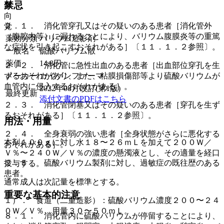
禁忌
麻
向
２．１． 消化管穿孔又はその疑いのある患者［消化管外
覚
（腹腔内等）に漏れることにより、バリウム腹膜炎等の重篤
薬効分類
バリウム造影剤
な症状を引き起こすおそれがある］〔１１．１．２参照〕。
一般名
硫酸バリウム散
薬価
14.8
円
２．２． 消化管に急性出血のある患者［出血部位穿孔を生
メーカー
カイゲンファーマ
ずるおそれがあり、また、粘膜損傷部等より硫酸バリウムが
血管内に侵入するおそれがある］。
2022年08月改訂(第1版)
最終更新
添付文書のPDFはこちら
２．３． 消化管閉塞又はその疑いのある患者［穿孔を生ず
るおそれがある］〔１１．１．２参照〕。
用法・用量
２．４． 全身衰弱の強い患者［全身状態がさらに悪化する
本剤１００ｇに対し水１８〜２６ｍＬを加えて２００Ｗ／
おそれがある］。
Ｖ％〜２４０Ｗ／Ｖ％の濃度の懸濁液とし、その適量を経口
２．５． 硫酸バリウム製剤に対し、過敏症の既往歴のある
投与する。
患者。
通常成人は次記量を標準とする。
重要な基本的注意
１）． 食道（二重造影）：硫酸バリウム濃度２００〜２４
０Ｗ／Ｖ％、用量３０〜５０ｍＬ。
８．１． 消化管内に硫酸バリウムが停留することにより、