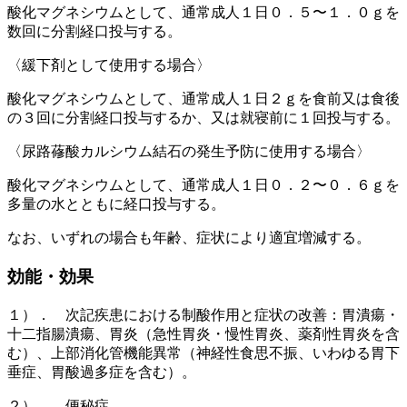
酸化マグネシウムとして、通常成人１日０．５〜１．０ｇを
数回に分割経口投与する。
〈緩下剤として使用する場合〉
酸化マグネシウムとして、通常成人１日２ｇを食前又は食後
の３回に分割経口投与するか、又は就寝前に１回投与する。
〈尿路蓚酸カルシウム結石の発生予防に使用する場合〉
酸化マグネシウムとして、通常成人１日０．２〜０．６ｇを
多量の水とともに経口投与する。
なお、いずれの場合も年齢、症状により適宜増減する。
効能・効果
１）． 次記疾患における制酸作用と症状の改善：胃潰瘍・
十二指腸潰瘍、胃炎（急性胃炎・慢性胃炎、薬剤性胃炎を含
む）、上部消化管機能異常（神経性食思不振、いわゆる胃下
垂症、胃酸過多症を含む）。
２）． 便秘症。