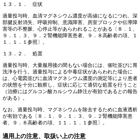
１３．１． 症状
過量投与時、血清マグネシウム濃度が高値になるにつれ、深
部腱反射消失、呼吸抑制、意識障害、房室ブロックや伝導障
害等の不整脈、心停止等があらわれることがある〔８．１、
９．１．３、９．２腎機能障害患者、９．８高齢者の項、１
１．１．１参照〕。
１３．２． 処置
過量投与時、大量服用後の間もない場合には、催吐並びに胃
洗浄を行う。過量投与による中毒症状があらわれた場合に
は、心電図並びに血清マグネシウム濃度の測定等により患者
の状態を十分に観察し、症状に応じて適切な処置を行うこと
（治療にはグルコン酸カルシウム静注が有効であるとの報告
がある）。
なお、過量投与時、マグネシウムを除去するために血液透析
が有効である〔８．１、９．１．３、９．２腎機能障害患
者、９．８高齢者の項、１１．１．１参照〕。
適用上の注意、取扱い上の注意