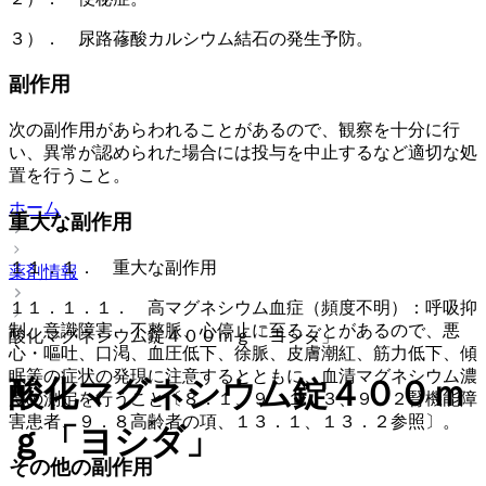
３）． 尿路蓚酸カルシウム結石の発生予防。
副作用
次の副作用があらわれることがあるので、観察を十分に行
い、異常が認められた場合には投与を中止するなど適切な処
置を行うこと。
ホーム
重大な副作用
１１．１． 重大な副作用
薬剤情報
１１．１．１． 高マグネシウム血症（頻度不明）：呼吸抑
制、意識障害、不整脈、心停止に至ることがあるので、悪
酸化マグネシウム錠４００ｍｇ「ヨシダ」
心・嘔吐、口渇、血圧低下、徐脈、皮膚潮紅、筋力低下、傾
眠等の症状の発現に注意するとともに、血清マグネシウム濃
酸化マグネシウム錠４００ｍ
度の測定を行うこと〔８．１、９．１．３、９．２腎機能障
害患者、９．８高齢者の項、１３．１、１３．２参照〕。
ｇ「ヨシダ」
その他の副作用