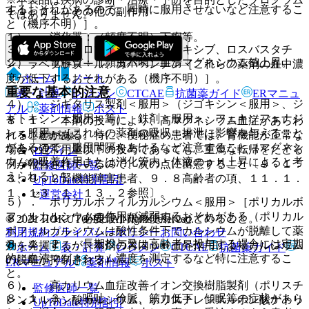
するおそれがあるので、同時に服用させないなど注意するこ
１１．２． その他の副作用
ではありません。
と（機序不明）］。
１）． 消化器：（頻度不明）下痢等。
３）． アジスロマイシン、セレコキシブ、ロスバスタチ
２）． 電解質：（頻度不明）血清マグネシウム値上昇。
ン、ラベプラゾール、ガバペンチン［これらの薬剤の血中濃
ホーム
ノート
度が低下するおそれがある（機序不明）］。
重要な基本的注意
表・計算
レジメン
CTCAE
抗菌薬ガイド
ERマニュ
４）． ジギタリス製剤＜服用＞（ジゴキシン＜服用＞、ジ
アル
薬剤情報
ポスト
ギトキシン＜服用＞等）、鉄剤＜服用＞、フェキソフェナジ
８．１． 本剤の投与により、高マグネシウム血症があらわ
ン＜服用＞［これらの薬剤の吸収・排泄に影響を与えること
れることがある。特に、便秘症の患者では、腎機能が正常な
新規登録
があるので、服用間隔をあけるなど注意すること（マグネシ
場合や通常用量以下の投与であっても、重篤な転帰をたどる
ログイン
ウムの吸着作用または消化管内・体液のｐＨ上昇によると考
例が報告されているので、次の点に留意すること〔９．１．
監修医師一覧
えられる）］。
３、９．２腎機能障害患者、９．８高齢者の項、１１．１．
UpToDate特別割引
１、１３．１、１３．２参照〕。
運営会社
５）． ポリカルボフィルカルシウム＜服用＞［ポリカルボ
フィルカルシウムの作用が減弱するおそれがある（ポリカル
８．１．１． 必要最小限の使用にとどめること。
© 2021 HOKUTO Inc. All rights reserved.
ボフィルカルシウムは酸性条件下でカルシウムが脱離して薬
利用規約
プライバシーポリシー
お問い合わせ
８．１．２． 長期投与又は高齢者へ投与する場合には定期
効を発揮するが、本剤の胃内ｐＨ上昇作用によりカルシウム
ホーム
表・計算
レジメン
CTCAE
抗菌薬ガイド
的に血清マグネシウム濃度を測定するなど特に注意するこ
の脱離が抑制される）］。
ERマニュアル
薬剤情報
ポスト
と。
６）． 高カリウム血症改善イオン交換樹脂製剤（ポリスチ
監修医師一覧
８．１．３． 嘔吐、徐脈、筋力低下、傾眠等の症状があら
レンスルホン酸カルシウム、ポリスチレンスルホン酸ナトリ
UpToDate特別割引