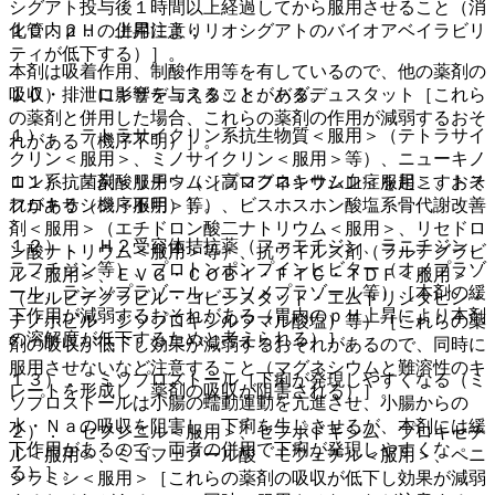
シグアト投与後１時間以上経過してから服用させること（消
１０．２． 併用注意：
化管内ｐＨの上昇によりリオシグアトのバイオアベイラビリ
ティが低下する）］。
本剤は吸着作用、制酸作用等を有しているので、他の薬剤の
吸収・排泄に影響を与えることがある。
１０）． ロキサデュスタット、バダデュスタット［これら
の薬剤と併用した場合、これらの薬剤の作用が減弱するおそ
１）． テトラサイクリン系抗生物質＜服用＞（テトラサイ
れがある（機序不明）］。
クリン＜服用＞、ミノサイクリン＜服用＞等）、ニューキノ
ロン系抗菌剤＜服用＞（シプロフロキサシン＜服用＞、トス
１１）． 炭酸リチウム［高マグネシウム血症を起こすおそ
フロキサシン＜服用＞等）、ビスホスホン酸塩系骨代謝改善
れがある（機序不明）］。
剤＜服用＞（エチドロン酸二ナトリウム＜服用＞、リセドロ
１２）． Ｈ２受容体拮抗薬（ファモチジン、ラニチジン、
ン酸ナトリウム＜服用＞等）、抗ウイルス剤（ラルテグラビ
ラフチジン等）、プロトンポンプインヒビター（オメプラゾ
ル＜服用＞、ＥＶＧ・ＣＯＢＩ・ＦＴＣ・ＴＤＦ＜服用＞
ール、ランソプラゾール、エソメプラゾール等）［本剤の緩
（エルビテグラビル・コビシスタット・エムトリシタビン・
下作用が減弱するおそれがある（胃内のｐＨ上昇により本剤
テノホビル ジソプロキシルフマル酸塩）等）［これらの薬
の溶解度が低下するためと考えられる）］。
剤の吸収が低下し効果が減弱するおそれがあるので、同時に
服用させないなど注意すること（マグネシウムと難溶性のキ
１３）． ミソプロストール［下痢が発現しやすくなる（ミ
レートを形成し、薬剤の吸収が阻害される）］。
ソプロストールは小腸の蠕動運動を亢進させ、小腸からの
水・Ｎａの吸収を阻害し、下痢を生じさせるが、本剤には緩
２）． セフジニル＜服用＞、セフポドキシム プロキセチ
下作用があるので、両者の併用で下痢が発現しやすくな
ル＜服用＞、ミコフェノール酸 モフェチル＜服用＞、ペニ
る）］。
シラミン＜服用＞［これらの薬剤の吸収が低下し効果が減弱