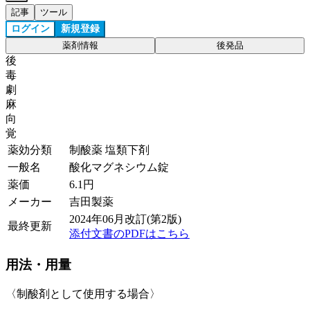
記事
ツール
ログイン
新規登録
薬剤情報
後発品
後
毒
劇
麻
向
覚
薬効分類
制酸薬 塩類下剤
一般名
酸化マグネシウム錠
薬価
6.1
円
メーカー
吉田製薬
2024年06月改訂(第2版)
最終更新
添付文書のPDFはこちら
用法・用量
〈制酸剤として使用する場合〉