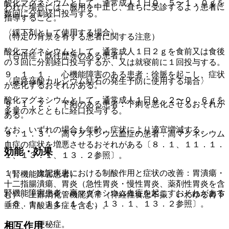
酸化マグネシウムとして、通常成人１日０．５〜１．０ｇを
われた場合には、服用を中止し、直ちに受診するよう患者に
数回に分割経口投与する。
指導すること。
〈緩下剤として使用する場合〉
（特定の背景を有する患者に関する注意）
酸化マグネシウムとして、通常成人１日２ｇを食前又は食後
（合併症・既往歴等のある患者）
の３回に分割経口投与するか、又は就寝前に１回投与する。
９．１．１． 心機能障害のある患者：徐脈を起こし、症状
〈尿路蓚酸カルシウム結石の発生予防に使用する場合〉
が悪化するおそれがある。
酸化マグネシウムとして、通常成人１日０．２〜０．６ｇを
９．１．２． 下痢のある患者：下痢を悪化させるおそれが
多量の水とともに経口投与する。
ある。
なお、いずれの場合も年齢、症状により適宜増減する。
９．１．３． 高マグネシウム血症の患者：高マグネシウム
血症の症状を増悪させるおそれがある〔８．１、１１．１．
効能・効果
１、１３．１、１３．２参照〕。
１）． 次記疾患における制酸作用と症状の改善：胃潰瘍・
（腎機能障害患者）
十二指腸潰瘍、胃炎（急性胃炎・慢性胃炎、薬剤性胃炎を含
腎機能障害患者：高マグネシウム血症を起こすおそれがある
む）、上部消化管機能異常（神経性食思不振、いわゆる胃下
〔８．１、１１．１．１、１３．１、１３．２参照〕。
垂症、胃酸過多症を含む）。
２）． 便秘症。
相互作用