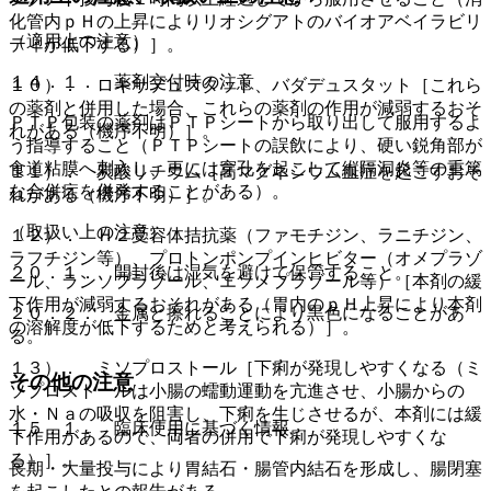
化管内ｐＨの上昇によりリオシグアトのバイオアベイラビリ
（適用上の注意）
ティが低下する）］。
１４．１． 薬剤交付時の注意
１０）． ロキサデュスタット、バダデュスタット［これら
の薬剤と併用した場合、これらの薬剤の作用が減弱するおそ
ＰＴＰ包装の薬剤はＰＴＰシートから取り出して服用するよ
れがある（機序不明）］。
う指導すること（ＰＴＰシートの誤飲により、硬い鋭角部が
食道粘膜へ刺入し、更には穿孔を起こして縦隔洞炎等の重篤
１１）． 炭酸リチウム［高マグネシウム血症を起こすおそ
な合併症を併発することがある）。
れがある（機序不明）］。
（取扱い上の注意）
１２）． Ｈ２受容体拮抗薬（ファモチジン、ラニチジン、
ラフチジン等）、プロトンポンプインヒビター（オメプラゾ
２０．１． 開封後は湿気を避けて保管すること。
ール、ランソプラゾール、エソメプラゾール等）［本剤の緩
下作用が減弱するおそれがある（胃内のｐＨ上昇により本剤
２０．２． 金属と擦れることにより黒色になることがあ
の溶解度が低下するためと考えられる）］。
る。
１３）． ミソプロストール［下痢が発現しやすくなる（ミ
その他の注意
ソプロストールは小腸の蠕動運動を亢進させ、小腸からの
水・Ｎａの吸収を阻害し、下痢を生じさせるが、本剤には緩
１５．１． 臨床使用に基づく情報
下作用があるので、両者の併用で下痢が発現しやすくな
る）］。
長期・大量投与により胃結石・腸管内結石を形成し、腸閉塞