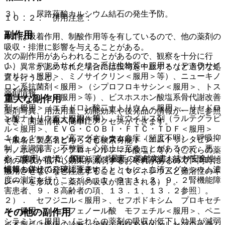
３）． 尿路蓚酸カルシウム結石の発生予防。
１０．２． 併用注意：
副作用
本剤は吸着作用、制酸作用等を有しているので、他の薬剤の
吸収・排泄に影響を与えることがある。
次の副作用があらわれることがあるので、観察を十分に行
１）． テトラサイクリン系抗生物質＜服用＞（テトラサイ
い、異常が認められた場合には投与を中止するなど適切な処
クリン＜服用＞、ミノサイクリン＜服用＞等）、ニューキノ
置を行うこと。
ロン系抗菌剤＜服用＞（シプロフロキサシン＜服用＞、トス
薬剤情報
フロキサシン＜服用＞等）、ビスホスホン酸塩系骨代謝改善
重大な副作用
剤＜服用＞（エチドロン酸二ナトリウム＜服用＞、リセドロ
薬剤写真、用法用量、効能効果や後発品の情報が一度に参照
ン酸ナトリウム＜服用＞等）、抗ウイルス剤（ラルテグラビ
１１．１． 重大な副作用
でき、関連情報へ簡単にアクセスができます。
ル＜服用＞、ＥＶＧ・ＣＯＢＩ・ＦＴＣ・ＴＤＦ＜服用＞
１１．１．１． 高マグネシウム血症（頻度不明）：呼吸抑
（エルビテグラビル・コビシスタット・エムトリシタビン・
一般名、製品名どちらでも検索可能！
制、意識障害、不整脈、心停止に至ることがあるので、悪
テノホビル ジソプロキシルフマル酸塩）等）［これらの薬
※ ご使用いただく際に、必ず最新の添付文書および安全性
心・嘔吐、口渇、血圧低下、徐脈、皮膚潮紅、筋力低下、傾
剤の吸収が低下し効果が減弱するおそれがあるので、同時に
情報も併せてご確認下さい。
眠等の症状の発現に注意するとともに、血清マグネシウム濃
服用させないなど注意すること（マグネシウムと難溶性のキ
度の測定を行うこと〔８．１、９．１．３、９．２腎機能障
レートを形成し、薬剤の吸収が阻害される）］。
害患者、９．８高齢者の項、１３．１、１３．２参照〕。
２）． セフジニル＜服用＞、セフポドキシム プロキセチ
ル＜服用＞、ミコフェノール酸 モフェチル＜服用＞、ペニ
その他の副作用
シラミン＜服用＞［これらの薬剤の吸収が低下し効果が減弱
※本製品は疾病の診断・治療・予防を目的としたプログラム