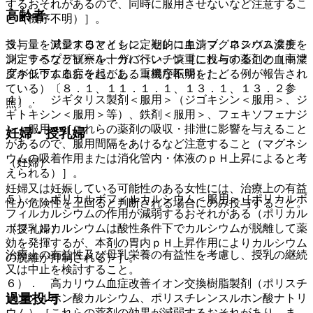
するおそれがあるので、同時に服用させないなど注意するこ
高齢者
と（機序不明）］。
３）． アジスロマイシン、セレコキシブ、ロスバスタチ
投与量を減量するとともに定期的に血清マグネシウム濃度を
ン、ラベプラゾール、ガバペンチン［これらの薬剤の血中濃
測定するなど観察を十分に行い、慎重に投与すること（高マ
度が低下するおそれがある（機序不明）］。
グネシウム血症を起こし、重篤な転帰をたどる例が報告され
ている）〔８．１、１１．１．１、１３．１、１３．２参
４）． ジギタリス製剤＜服用＞（ジゴキシン＜服用＞、ジ
照〕。
ギトキシン＜服用＞等）、鉄剤＜服用＞、フェキソフェナジ
ン＜服用＞［これらの薬剤の吸収・排泄に影響を与えること
妊婦・授乳婦
があるので、服用間隔をあけるなど注意すること（マグネシ
ウムの吸着作用または消化管内・体液のｐＨ上昇によると考
（妊婦）
えられる）］。
妊婦又は妊娠している可能性のある女性には、治療上の有益
５）． ポリカルボフィルカルシウム＜服用＞［ポリカルボ
性が危険性を上回ると判断される場合にのみ投与すること。
フィルカルシウムの作用が減弱するおそれがある（ポリカル
ボフィルカルシウムは酸性条件下でカルシウムが脱離して薬
（授乳婦）
効を発揮するが、本剤の胃内ｐＨ上昇作用によりカルシウム
治療上の有益性及び母乳栄養の有益性を考慮し、授乳の継続
の脱離が抑制される）］。
又は中止を検討すること。
６）． 高カリウム血症改善イオン交換樹脂製剤（ポリスチ
過量投与
レンスルホン酸カルシウム、ポリスチレンスルホン酸ナトリ
ウム）［これらの薬剤の効果が減弱するおそれがあり、ま