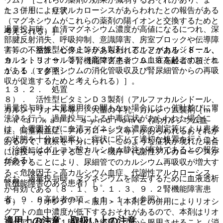
た、併用によりアルカローシスがあらわれたとの報告がある
１３．１． 症状
（マグネシウムがこれらの薬剤の陽イオンと交換するためと
過量投与時、血清マグネシウム濃度が高値になるにつれ、深
考えられる）］。
部腱反射消失、呼吸抑制、意識障害、房室ブロックや伝導障
７）． 活性型ビタミンＤ３製剤（アルファカルシドール、
害等の不整脈、心停止等があらわれることがある〔８．１、
カルシトリオール等）［高マグネシウム血症を起こすおそれ
９．１．３、９．２腎機能障害患者、９．８高齢者の項、１
がある（マグネシウムの消化管吸収及び腎尿細管からの再吸
１．１．１参照〕。
収が促進するためと考えられる）］。
１３．２． 処置
８）． 活性型ビタミンＤ３製剤（アルファカルシドール、
過量投与時、大量服用後の間もない場合には、催吐並びに胃
カルシトリオール等）、大量の牛乳、カルシウム製剤［ｍｉ
洗浄を行う。過量投与による中毒症状があらわれた場合に
ｌｋ−ａｌｋａｌｉ ｓｙｎｄｒｏｍｅ（高カルシウム血
は、心電図並びに血清マグネシウム濃度の測定等により患者
症、高窒素血症、アルカローシス等）があらわれるおそれが
の状態を十分に観察し、症状に応じて適切な処置を行うこと
あるので、観察を十分に行い、このような症状が現れた場合
（治療にはグルコン酸カルシウム静注が有効であるとの報告
には投与を中止すること（＜機序＞代謝性アルカローシスが
がある）。
持続することにより、尿細管でのカルシウム再吸収が増大す
る＜危険因子＞高カルシウム血症、代謝性アルカローシス、
なお、過量投与時、マグネシウムを除去するために血液透析
腎機能障害のある患者）］。
が有効である〔８．１、９．１．３、９．２腎機能障害患
者、９．８高齢者の項、１１．１．１参照〕。
９）． リオシグアト＜服用＞［本剤との併用によりリオシ
グアトの血中濃度が低下するおそれがあるので、本剤はリオ
適用上の注意、取扱い上の注意
シグアト投与後１時間以上経過してから服用させること（消