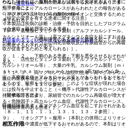
われた場合には、服用を中止し、直ちに受診するよう患者に
ウム）［これらの薬剤の効果が減弱するおそれがあり、ま
運営会社
指導すること。
た、併用によりアルカローシスがあらわれたとの報告がある
© 2021 HOKUTO Inc. All rights reserved.
（マグネシウムがこれらの薬剤の陽イオンと交換するためと
（特定の背景を有する患者に関する注意）
考えられる）］。
※本製品は疾病の診断・治療・予防を目的としたプログラム
（合併症・既往歴等のある患者）
ではありません。
７）． 活性型ビタミンＤ３製剤（アルファカルシドール、
カルシトリオール等）［高マグネシウム血症を起こすおそれ
９．１．１． 心機能障害のある患者：徐脈を起こし、症状
利用規約
プライバシーポリシー
お問い合わせ
がある（マグネシウムの消化管吸収及び腎尿細管からの再吸
が悪化するおそれがある。
収が促進するためと考えられる）］。
９．１．２． 下痢のある患者：下痢を悪化させるおそれが
８）． 活性型ビタミンＤ３製剤（アルファカルシドール、
ある。
カルシトリオール等）、大量の牛乳、カルシウム製剤［ｍｉ
ｌｋ−ａｌｋａｌｉ ｓｙｎｄｒｏｍｅ（高カルシウム血
９．１．３． 高マグネシウム血症の患者：高マグネシウム
症、高窒素血症、アルカローシス等）があらわれるおそれが
血症の症状を増悪させるおそれがある〔８．１、１１．１．
あるので、観察を十分に行い、このような症状が現れた場合
１、１３．１、１３．２参照〕。
には投与を中止すること（＜機序＞代謝性アルカローシスが
（腎機能障害患者）
持続することにより、尿細管でのカルシウム再吸収が増大す
る＜危険因子＞高カルシウム血症、代謝性アルカローシス、
腎機能障害患者：高マグネシウム血症を起こすおそれがある
腎機能障害のある患者）］。
〔８．１、１１．１．１、１３．１、１３．２参照〕。
９）． リオシグアト＜服用＞［本剤との併用によりリオシ
相互作用
グアトの血中濃度が低下するおそれがあるので、本剤はリオ