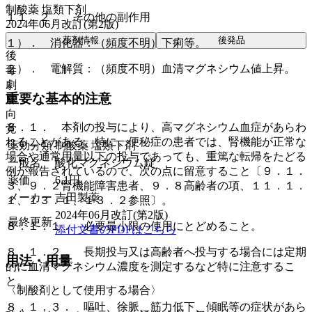
制酸薬 塩類下剤
１１．２． その他の副作用
2024年06月改訂(第2版)
薬剤情報
後発品
１）． 消化器：（頻度不明）下痢等。
後
２）． 電解質：（頻度不明）血清マグネシウム値上昇。
毒
劇
重要な基本的注意
麻
向
８．１． 本剤の投与により、高マグネシウム血症があらわ
覚
れることがある。特に、便秘症の患者では、腎機能が正常な
薬効分類
制酸薬 塩類下剤
場合や通常用量以下の投与であっても、重篤な転帰をたどる
一般名
酸化マグネシウム錠
例が報告されているので、次の点に留意すること〔９．１．
薬価
6.1
円
３、９．２腎機能障害患者、９．８高齢者の項、１１．１．
メーカー
吉田製薬
１、１３．１、１３．２参照〕。
2024年06月改訂(第2版)
最終更新
８．１．１． 必要最小限の使用にとどめること。
添付文書のPDFはこちら
８．１．２． 長期投与又は高齢者へ投与する場合には定期
用法・用量
的に血清マグネシウム濃度を測定するなど特に注意するこ
と。
〈制酸剤として使用する場合〉
８．１．３． 嘔吐、徐脈、筋力低下、傾眠等の症状があら