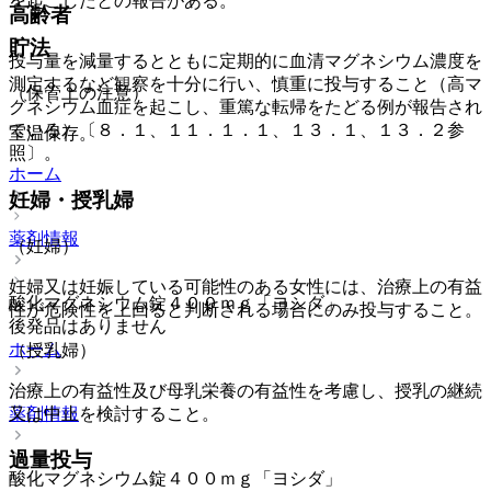
を起こしたとの報告がある。
高齢者
貯法
投与量を減量するとともに定期的に血清マグネシウム濃度を
測定するなど観察を十分に行い、慎重に投与すること（高マ
（保管上の注意）
グネシウム血症を起こし、重篤な転帰をたどる例が報告され
ている）〔８．１、１１．１．１、１３．１、１３．２参
室温保存。
照〕。
ホーム
妊婦・授乳婦
薬剤情報
（妊婦）
妊婦又は妊娠している可能性のある女性には、治療上の有益
酸化マグネシウム錠４００ｍｇ「ヨシダ」
性が危険性を上回ると判断される場合にのみ投与すること。
後発品はありません
ホーム
（授乳婦）
治療上の有益性及び母乳栄養の有益性を考慮し、授乳の継続
又は中止を検討すること。
薬剤情報
過量投与
酸化マグネシウム錠４００ｍｇ「ヨシダ」