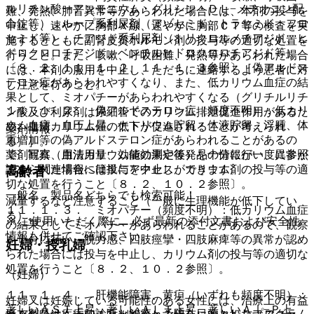
ルリチン酸一アンモニウム・グリシン・ＤＬ−メチオニン配
難、発熱、肺音異常等があらわれた場合には、本剤の投与を
合錠等）、ループ系利尿剤（アゾセミド、トラセミド、フロ
中止し、速やかに胸部Ｘ線、速やかに胸部ＣＴ等の検査を実
セミド等）、チアジド系利尿剤（トリクロルメチアジド、ヒ
施するとともに副腎皮質ホルモン剤の投与等の適切な処置を
ドロクロロチアジド、ベンチルヒドロクロロチアジド等）
行うこと。また、咳嗽、呼吸困難、発熱等があらわれた場合
〔８．２、１１．１．２、１１．１．３参照〕［偽アルドス
には、本剤の服用を中止し、ただちに連絡するよう患者に対
テロン症があらわれやすくなり、また、低カリウム血症の結
し注意を行うこと。
果として、ミオパチーがあらわれやすくなる（グリチルリチ
１１．１．２． 偽アルドステロン症（頻度不明）：低カリ
ン酸及び利尿剤は尿細管でのカリウム排泄促進作用があるた
ウム血症、血圧上昇、ナトリウム貯留・体液貯留、浮腫、体
め、血清カリウム値の低下が促進されることが考えられ
薬剤情報
重増加等の偽アルドステロン症があらわれることがあるの
る）］。
薬剤写真、用法用量、効能効果や後発品の情報が一度に参照
で、観察（血清カリウム値の測定等）を十分に行い、異常が
でき、関連情報へ簡単にアクセスができます。
認められた場合には投与を中止し、カリウム剤の投与等の適
高齢者
切な処置を行うこと〔８．２、１０．２参照〕。
一般名、製品名どちらでも検索可能！
減量するなど注意すること（一般に生理機能が低下してい
１１．１．３． ミオパチー（頻度不明）：低カリウム血症
る）。
※ ご使用いただく際に、必ず最新の添付文書および安全性
の結果としてミオパチーがあらわれることがあるので、観察
情報も併せてご確認下さい。
を十分に行い、脱力感、四肢痙攣・四肢麻痺等の異常が認め
妊婦・授乳婦
られた場合には投与を中止し、カリウム剤の投与等の適切な
処置を行うこと〔８．２、１０．２参照〕。
（妊婦）
１１．１．４． 肝機能障害、黄疸（いずれも頻度不明）：
妊婦又は妊娠している可能性のある女性には、治療上の有益
著しいＡＳＴ上昇、著しいＡＬＴ上昇、著しいＡｌ−Ｐ上
※本製品は疾病の診断・治療・予防を目的としたプログラム