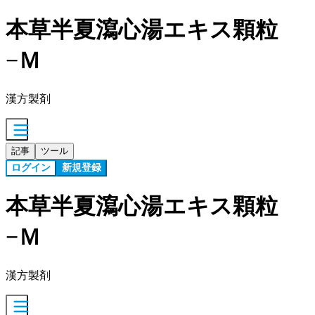
本草半夏瀉心湯エキス顆粒
−Ｍ
漢方製剤
記事
ツール
ログイン
新規登録
本草半夏瀉心湯エキス顆粒
−Ｍ
漢方製剤