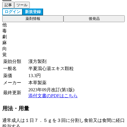
記事
ツール
ログイン
新規登録
薬剤情報
後発品
他
毒
劇
麻
向
覚
薬効分類
漢方製剤
一般名
半夏瀉心湯エキス顆粒
薬価
13.3
円
メーカー
本草製薬
2023年09月改訂(第1版)
最終更新
添付文書のPDFはこちら
用法・用量
通常成人は１日７．５ｇを３回に分割し食前又は食間に経口
投与する。