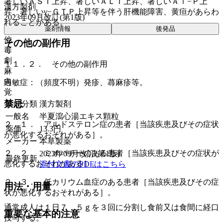
著しいＡＳＴ上昇、著しいＡＬＴ上昇、著しいＡｌ−Ｐ上
漢方製剤
昇、著しいγ−ＧＴＰ上昇等を伴う肝機能障害、黄疸があらわ
2023年09月改訂(第1版)
れることがある。
薬剤情報
後発品
他
その他の副作用
毒
劇
１１．２． その他の副作用
麻
向
過敏症：（頻度不明）発疹、蕁麻疹等。
覚
禁忌
薬効分類
漢方製剤
一般名
半夏瀉心湯エキス顆粒
２．１． アルドステロン症の患者［当該疾患及びその症状
薬価
13.3
円
が悪化するおそれがある］。
メーカー
本草製薬
２．２． ミオパチーのある患者［当該疾患及びその症状が
2023年09月改訂(第1版)
最終更新
悪化するおそれがある］。
添付文書のPDFはこちら
２．３． 低カリウム血症のある患者［当該疾患及びその症
用法・用量
状が悪化するおそれがある］。
通常成人は１日７．５ｇを３回に分割し食前又は食間に経口
重要な基本的注意
投与する。