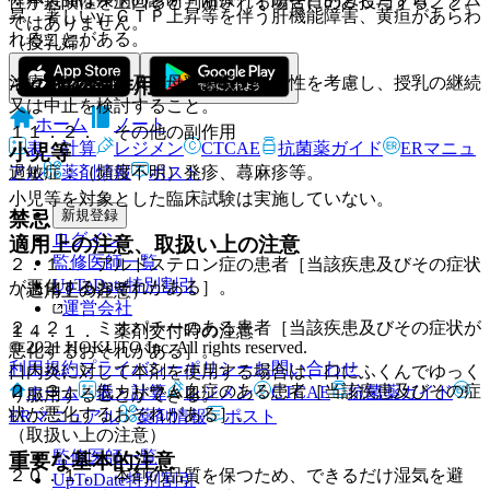
性が危険性を上回ると判断される場合にのみ投与すること。
昇、著しいγ−ＧＴＰ上昇等を伴う肝機能障害、黄疸があらわ
ではありません。
れることがある。
（授乳婦）
治療上の有益性及び母乳栄養の有益性を考慮し、授乳の継続
その他の副作用
又は中止を検討すること。
ホーム
ノート
１１．２． その他の副作用
表・計算
レジメン
CTCAE
抗菌薬ガイド
ERマニュ
小児等
アル
薬剤情報
ポスト
過敏症：（頻度不明）発疹、蕁麻疹等。
小児等を対象とした臨床試験は実施していない。
新規登録
禁忌
ログイン
適用上の注意、取扱い上の注意
監修医師一覧
２．１． アルドステロン症の患者［当該疾患及びその症状
UpToDate特別割引
が悪化するおそれがある］。
（適用上の注意）
運営会社
２．２． ミオパチーのある患者［当該疾患及びその症状が
１４．１． 薬剤交付時の注意
© 2021 HOKUTO Inc. All rights reserved.
悪化するおそれがある］。
利用規約
プライバシーポリシー
お問い合わせ
口内炎に対して本剤を使用する場合は、口にふくんでゆっく
２．３． 低カリウム血症のある患者［当該疾患及びその症
ホーム
表・計算
レジメン
CTCAE
抗菌薬ガイド
り服用することができる。
状が悪化するおそれがある］。
ERマニュアル
薬剤情報
ポスト
（取扱い上の注意）
監修医師一覧
重要な基本的注意
２０．１． 本剤の品質を保つため、できるだけ湿気を避
UpToDate特別割引