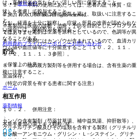
け、直射日光の当たらない涼しい所に保管すること。
運営会社
８．１． 本剤の使用にあたっては、患者の証（体質・症
状）を考慮して投与すること。
２０．２． 開封後は特に湿気を避け、取扱いに注意するこ
© 2021 HOKUTO Inc. All rights reserved.
と。
なお、経過を十分に観察し、症状・所見の改善が認められな
※本製品は疾病の診断・治療・予防を目的としたプログラム
い場合には、継続投与を避けること。
２０．３． 本剤は生薬を原料としているので、色調等が異
ではありません。
なることがある。
８．２． 本剤にはカンゾウが含まれているので、血清カリ
利用規約
プライバシーポリシー
お問い合わせ
ウム値や血圧値等に十分留意すること〔１０．２、１１．
貯法
１．２、１１．１．３参照〕。
（保管上の注意）
８．３． 他の漢方製剤等を併用する場合は、含有生薬の重
複に注意すること。
室温保存。
（特定の背景を有する患者に関する注意）
ホーム
相互作用
薬剤情報
１０．２． 併用注意：
カンゾウ含有製剤（芍薬甘草湯、補中益気湯、抑肝散等）、
本草半夏瀉心湯エキス顆粒−Ｍ
グリチルリチン酸及びその塩類を含有する製剤（グリチルリ
チン酸一アンモニウム・グリシン・Ｌ−システイン、グリチ