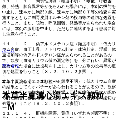
１１．１．１． 間質性肺炎（頻度不明）：咳嗽、呼吸困
難、発熱、肺音異常等があらわれた場合には、本剤の投与を
中止し、速やかに胸部Ｘ線、速やかに胸部ＣＴ等の検査を実
施するとともに副腎皮質ホルモン剤の投与等の適切な処置を
行うこと。また、咳嗽、呼吸困難、発熱等があらわれた場合
には、本剤の服用を中止し、ただちに連絡するよう患者に対
し注意を行うこと。
１１．１．２． 偽アルドステロン症（頻度不明）：低カリ
ウム血症、血圧上昇、ナトリウム貯留・体液貯留、浮腫、体
ホーム
重増加等の偽アルドステロン症があらわれることがあるの
で、観察（血清カリウム値の測定等）を十分に行い、異常が
認められた場合には投与を中止し、カリウム剤の投与等の適
薬剤情報
切な処置を行うこと〔８．２、１０．２参照〕。
１１．１．３． ミオパチー（頻度不明）：低カリウム血症
本草半夏瀉心湯エキス顆粒−Ｍ
の結果としてミオパチーがあらわれることがあるので、観察
を十分に行い、脱力感、四肢痙攣・四肢麻痺等の異常が認め
本草半夏瀉心湯エキス顆粒
られた場合には投与を中止し、カリウム剤の投与等の適切な
処置を行うこと〔８．２、１０．２参照〕。
−Ｍ
１１．１．４． 肝機能障害、黄疸（いずれも頻度不明）：