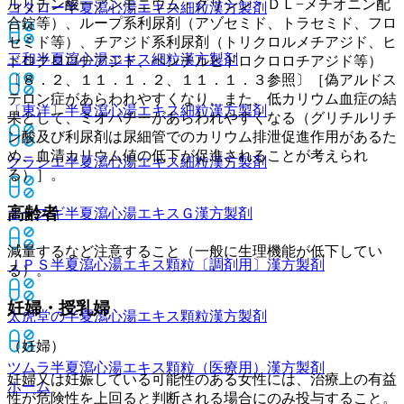
ルリチン酸一アンモニウム・グリシン・ＤＬ−メチオニン配
コタロー半夏瀉心湯エキス細粒
漢方製剤
合錠等）、ループ系利尿剤（アゾセミド、トラセミド、フロ
セミド等）、チアジド系利尿剤（トリクロルメチアジド、ヒ
三和半夏瀉心湯エキス細粒
漢方製剤
ドロクロロチアジド、ベンチルヒドロクロロチアジド等）
〔８．２、１１．１．２、１１．１．３参照〕［偽アルドス
テロン症があらわれやすくなり、また、低カリウム血症の結
〔東洋〕半夏瀉心湯エキス細粒
漢方製剤
果として、ミオパチーがあらわれやすくなる（グリチルリチ
ン酸及び利尿剤は尿細管でのカリウム排泄促進作用があるた
め、血清カリウム値の低下が促進されることが考えられ
クラシエ半夏瀉心湯エキス細粒
漢方製剤
る）］。
高齢者
オースギ半夏瀉心湯エキスＧ
漢方製剤
減量するなど注意すること（一般に生理機能が低下してい
ＪＰＳ半夏瀉心湯エキス顆粒〔調剤用〕
漢方製剤
る）。
妊婦・授乳婦
太虎堂の半夏瀉心湯エキス顆粒
漢方製剤
（妊婦）
ツムラ半夏瀉心湯エキス顆粒（医療用）
漢方製剤
妊婦又は妊娠している可能性のある女性には、治療上の有益
ホーム
性が危険性を上回ると判断される場合にのみ投与すること。