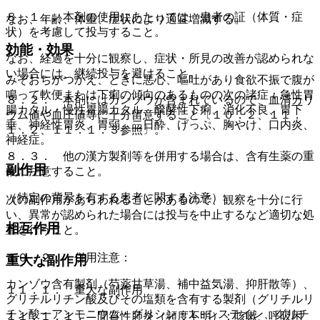
８．１． 本剤の使用にあたっては、患者の証（体質・症
なお、年齢、体重、症状により適宜増減する。
状）を考慮して投与すること。
効能・効果
なお、経過を十分に観察し、症状・所見の改善が認められな
い場合には、継続投与を避けること。
みぞおちがつかえ、ときに悪心、嘔吐があり食欲不振で腹が
鳴って軟便または下痢の傾向のあるものの次の諸症：急性胃
８．２． 本剤にはカンゾウが含まれているので、血清カリ
腸カタル・慢性胃腸カタル、醗酵性下痢、消化不良、胃下
ウム値や血圧値等に十分留意すること〔１０．２、１１．
垂、神経性胃炎、胃弱、二日酔、げっぷ、胸やけ、口内炎、
１．２、１１．１．３参照〕。
神経症。
８．３． 他の漢方製剤等を併用する場合は、含有生薬の重
副作用
複に注意すること。
（特定の背景を有する患者に関する注意）
次の副作用があらわれることがあるので、観察を十分に行
い、異常が認められた場合には投与を中止するなど適切な処
相互作用
置を行うこと。
１０．２． 併用注意：
重大な副作用
カンゾウ含有製剤（芍薬甘草湯、補中益気湯、抑肝散等）、
１１．１． 重大な副作用
グリチルリチン酸及びその塩類を含有する製剤（グリチルリ
チン酸一アンモニウム・グリシン・Ｌ−システイン、グリチ
１１．１．１． 間質性肺炎（頻度不明）：咳嗽、呼吸困