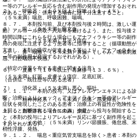
ー等のアレルギー反応を含む副作用の発現が増加するおそれ
２）． 呼吸器：（１０％以上）咳嗽（１１．４％）、
があることから、併用する場合には十分注意すること。
（５％未満）喘息、呼吸困難、喘鳴。
８．７． 本剤投与前、及び本剤投与後２時間は、激しい運
３）． 眼：（５％未満）眼充血。
動、アルコール摂取、入浴等を避けるよう、また、投与後２
時間以降にこれらを行う場合にもアナフィラキシー等の副作
４）． 耳：（５％未満）耳そう痒症。
用の発現に注意するよう患者等に指導すること（循環動態が
亢進し、本剤の吸収が促進される等により、アナフィラキシ
５）． 鼻・咽喉：（５％未満）鼻漏、くしゃみ、咽喉刺激
ー等の副作用が発現するおそれがある）。
感、口腔咽頭不快感。
（特定の背景を有する患者に関する注意）
６）． 皮膚：（１０％以上）蕁麻疹（１３．６％）、
（５％未満）紅斑、皮膚そう痒症、足底紅斑。
（合併症・既往歴等のある患者）
７）． 消化器：（５％未満）悪心、嘔吐。
９．１．１． 本剤の投与、又はアレルゲンエキスによる診
断・治療によりショック、アナフィラキシー等のアレルギー
８）． 精神神経系：（５％未満）頭痛、感覚障害。
症状を発現したことのある患者：治療上の有益性が危険性を
上回ると判断される場合にのみ、少量から投与を開始するこ
９）． 血管障害：（５％未満）潮紅。
と（本剤の投与によりアレルギー反応に基づく副作用を起こ
１０）． その他：（５％未満）リンパ節腫脹、倦怠感、末
すおそれがある）。
梢性浮腫、発熱。
９．１．２． 喘息＜重症気管支喘息を除く＞患者：本剤の