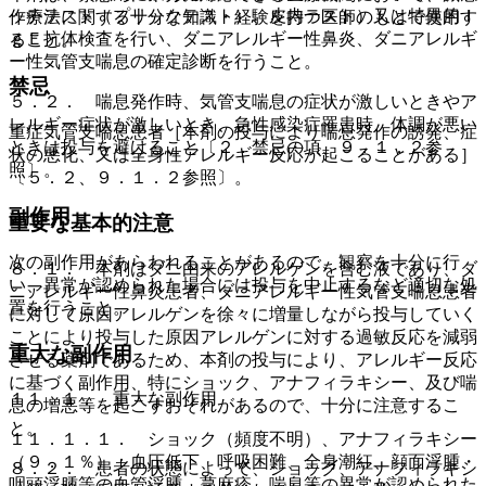
ッチテスト（プリックテスト）、皮内テスト）又は特異的Ｉ
作療法に関する十分な知識・経験を持つ医師のもとで使用す
ｇＥ抗体検査を行い、ダニアレルギー性鼻炎、ダニアレルギ
ること。
ー性気管支喘息の確定診断を行うこと。
禁忌
５．２． 喘息発作時、気管支喘息の症状が激しいときやア
レルギー症状が激しいとき、急性感染症罹患時、体調が悪い
重症気管支喘息患者［本剤の投与により喘息発作の誘発、症
ときは投与を避けること〔２．禁忌の項、９．１．２参
状の悪化、又は全身性アレルギー反応が起こることがある］
照〕。
〔５．２、９．１．２参照〕。
副作用
重要な基本的注意
次の副作用があらわれることがあるので、観察を十分に行
８．１． 本剤はダニ由来のアレルゲンを含む液であり、ダ
い、異常が認められた場合には投与を中止するなど適切な処
ニアレルギー性鼻炎患者、ダニアレルギー性気管支喘息患者
置を行うこと。
に対して原因アレルゲンを徐々に増量しながら投与していく
ことにより投与した原因アレルゲンに対する過敏反応を減弱
重大な副作用
させる薬剤であるため、本剤の投与により、アレルギー反応
に基づく副作用、特にショック、アナフィラキシー、及び喘
１１．１． 重大な副作用
息の増悪等を起こすおそれがあるので、十分に注意するこ
と。
１１．１．１． ショック（頻度不明）、アナフィラキシー
（９．１％）：血圧低下、呼吸困難、全身潮紅、顔面浮腫・
８．２． 患者の状態によって、ショック、アナフィラキシ
咽頭浮腫等の血管浮腫、蕁麻疹、喘息等の異常が認められた