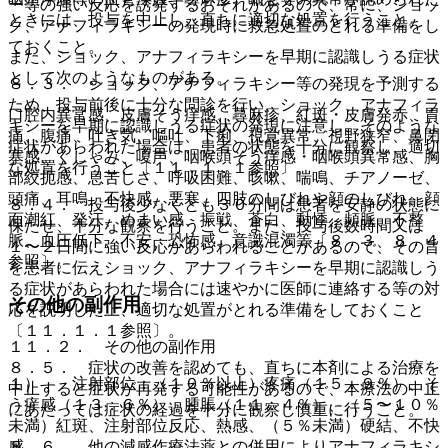
ー等の強い反応を誘発するおそれがあるので、常に、ショッ
ときには、投与を中止し、直ちに適切な処置を行うこと。
ク、アナフィラキシーの発現時に救急処置のとれる準備をし
ておくこと。
また、ショック、アナフィラキシーを早期に認識しうる症状
として次のようなものがある。
８．３． ショック、アナフィラキシー等の発現を予測する
ため、投与前後に十分な問診を行い、ショック、アナフィラ
口腔内異常感、皮膚そう痒感、蕁麻疹、紅斑・皮膚発赤、胃
キシーを早期に認識しうる症状の発現に注意し、そのような
痛、腹痛、吐き気、嘔吐、下痢、視覚異常、視野狭窄、鼻閉
症状があらわれた場合は、患者の状態を十分に観察し、適切
塞感、くしゃみ、嗄声、咽喉頭そう痒感・咽喉頭異常感、胸
な処置を行うこと〔１１．１．１参照〕。
部絞扼感、息苦しさ、呼吸困難、咳嗽、喘鳴、チアノーゼ、
頭痛、耳鳴、不快感、悪寒、四肢のしびれや顔のしびれ、顔
８．４． 投与後少なくとも３０分間は患者を安静の状態に
面潮紅、発汗、めまい感、振戦、蒼白、動悸、頻脈、不整
保たせ、十分な観察を行うこと。また、投与後数時間又は
脈、血圧低下、不安、恐怖感、意識混濁等〔８．３、８．４
１〜２日間に強い反応があらわれることがあるので、その旨
参照〕。
を患者に伝えショック、アナフィラキシーを早期に認識しう
る症状があらわれた場合には速やかに医師に連絡する等の対
その他の副作用
応を説明した上、適切な処置がとれる準備をしておくこと
〔１１．１．１参照〕。
１１．２． その他の副作用
８．５． 症状の改善を認めても、直ちに本剤による治療を
１）． 注射部位：（１０％以上）疼痛（１５．９％）、そ
中止すると症状が再発する可能性があるので、本療法の中止
う痒感（１３．６％）、腫脹（１１．４％）、（５〜１０％
にあたっては症状の経過を十分に観察し慎重に行うこと。
未満）紅斑、注射部位反応、熱感、（５％未満）硬結、不快
感。
８．６． 他の減感作療法薬との併用によりアナフィラキシ