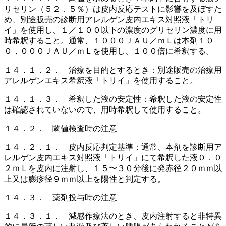
リセリン（５２．５％）は皮内反応テストに影響を及ぼすた
め、別途販売の診断用アレルゲン皮内エキス対照液「トリ
イ」を使用し、１／１００以下の濃度のグリセリン濃度に用
時希釈すること。通常、１０００ＪＡＵ／ｍＬは本剤１０
０，０００ＪＡＵ／ｍＬを使用し、１００倍に希釈する。
１４．１．２． 治療を目的とするとき：別途販売の治療用
アレルゲンエキス希釈液「トリイ」を使用すること。
１４．１．３． 希釈した液の安定性：希釈した液の安定性
は確認されていないので、用時希釈して使用すること。
１４．２． 閾値検査時の注意
１４．２．１． 皮内反応判定基準：通常、本剤を診断用ア
レルゲン皮内エキス対照液「トリイ」にて希釈した液０．０
２ｍＬを皮内に注射し、１５〜３０分後に発赤径２０ｍｍ以
上又は膨疹径９ｍｍ以上を陽性と判定する。
１４．３． 薬剤投与時の注意
１４．３．１． 減感作療法のとき、皮内注射すると非特異