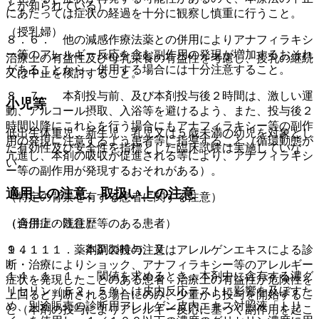
とが知られている）。
にあたっては症状の経過を十分に観察し慎重に行うこと。
（授乳婦）
８．６． 他の減感作療法薬との併用によりアナフィラキシ
ー等のアレルギー反応を含む副作用の発現が増加するおそれ
治療上の有益性及び母乳栄養の有益性を考慮し、授乳の継続
があることから、併用する場合には十分注意すること。
又は中止を検討すること。
８．７． 本剤投与前、及び本剤投与後２時間は、激しい運
小児等
動、アルコール摂取、入浴等を避けるよう、また、投与後２
時間以降にこれらを行う場合にもアナフィラキシー等の副作
低出生体重児、新生児、乳児又は５歳未満の幼児を対象とし
用の発現に注意するよう患者等に指導すること（循環動態が
た有効性及び安全性を指標とした臨床試験は実施していな
亢進し、本剤の吸収が促進される等により、アナフィラキシ
い。
ー等の副作用が発現するおそれがある）。
適用上の注意、取扱い上の注意
（特定の背景を有する患者に関する注意）
（適用上の注意）
（合併症・既往歴等のある患者）
１４．１． 薬剤調製時の注意
９．１．１． 本剤の投与、又はアレルゲンエキスによる診
断・治療によりショック、アナフィラキシー等のアレルギー
１４．１．１． 閾値を求めるとき：本剤中に含有する濃グ
症状を発現したことのある患者：治療上の有益性が危険性を
リセリン（５２．５％）は皮内反応テストに影響を及ぼすた
上回ると判断される場合にのみ、少量から投与を開始するこ
め、別途販売の診断用アレルゲン皮内エキス対照液「トリ
と（本剤の投与によりアレルギー反応に基づく副作用を起こ