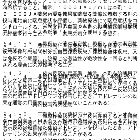
イ」を使用し、１／１００以下の濃度のグリセリン濃度に用
すおそれがある）。
時希釈すること。通常、１０００ＪＡＵ／ｍＬは本剤１０
０，０００ＪＡＵ／ｍＬを使用し、１００倍に希釈する。
９．１．２． 喘息＜重症気管支喘息を除く＞患者：本剤の
投与開始前に喘息症状を評価し、薬物療法にて喘息症状をコ
１４．１．２． 治療を目的とするとき：別途販売の治療用
ントロールすること（また、毎回、本剤の投与前に喘息症状
アレルゲンエキス希釈液「トリイ」を使用すること。
の評価を行うこと）〔２．禁忌の項、５．２参照〕。
１４．１．３． 希釈した液の安定性：希釈した液の安定性
９．１．３． 悪性腫瘍、又は免疫系に影響を及ぼす全身性
は確認されていないので、用時希釈して使用すること。
疾患を伴う患者（例えば自己免疫疾患、免疫複合体疾患、又
は免疫不全症等）：治療上の有益性が危険性を上回ると判断
１４．２． 閾値検査時の注意
される場合にのみ投与すること。
１４．２．１． 皮内反応判定基準：通常、本剤を診断用ア
９．１．４． 非選択的β遮断薬投与中の患者：本剤が投与
レルゲン皮内エキス対照液「トリイ」にて希釈した液０．０
されたときに、本剤による反応＜アレルギー反応＞が強くあ
２ｍＬを皮内に注射し、１５〜３０分後に発赤径２０ｍｍ以
らわれることがある（また、本剤によるアレルギー反応の処
上又は膨疹径９ｍｍ以上を陽性と判定する。
置のためにアドレナリンを投与したとき、アドレナリンの効
果が通常の用量では十分発現しないことがある）。
１４．３． 薬剤投与時の注意
９．１．５． 三環系抗うつ薬投与中及びモノアミンオキシ
１４．３．１． 減感作療法のとき、皮内注射すると非特異
ダーゼ阻害薬＜ＭＡＯＩ＞投与中の患者：本剤によるアレル
的に局所の著しい刺激及び著しい腫脹があらわれることがあ
ギー反応の処置のためにアドレナリンを投与したとき、アド
るので、皮下に浅く注射すること。
レナリンの効果が増強されることがある。