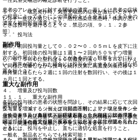
ー性気管支喘息の確定診断を行うこと。
患者のアレルゲンに対する閾値の濃度、若しくは患者の症状
５．２． 喘息発作時、気管支喘息の症状が激しいときやア
の程度によってさらにこの濃度の１／１０又は１／１００の
レルギー症状が激しいとき、急性感染症罹患時、体調が悪い
濃度を初回投与濃度とする。
ときは投与を避けること〔２．禁忌の項、９．１．２参
照〕。
３． 投与法
副作用
通常、初回投与量として０．０２〜０．０５ｍＬを皮下に注
射する。初回後の投与量は１週１〜２回約５０％ずつ増量
次の副作用があらわれることがあるので、観察を十分に行
し、０．５ｍＬに至れば１０倍濃度の液０．０５ｍＬにかえ
い、異常が認められた場合には投与を中止するなど適切な処
て同様に増量しながら投与を続け次第に高濃度の液に移り、
置を行うこと。
維持量に達したら２週に１回の注射を数回行い、その後は１
ヵ月に１回とする。
重大な副作用
４． 増量及び投与回数
１１．１． 重大な副作用
各回の投与後の患者の状態を問診し、その結果に応じて次回
薬剤情報
投与量を増減する（例えば前回の注射により、喘息発作、全
１１．１．１． ショック（頻度不明）、アナフィラキシー
身性蕁麻疹及び鼻症状・眼症状を主とした臨床症状の増悪を
（９．１％）：血圧低下、呼吸困難、全身潮紅、顔面浮腫・
薬剤写真、用法用量、効能効果や後発品の情報が一度に参照
起こし、また過大な局所反応を生じたときには増量を見合わ
咽頭浮腫等の血管浮腫、蕁麻疹、喘息等の異常が認められた
でき、関連情報へ簡単にアクセスができます。
せる）。
ときには、投与を中止し、直ちに適切な処置を行うこと。
一般名、製品名どちらでも検索可能！
また、増量期間中の投与間隔は通常１週１〜２回であるが、
また、ショック、アナフィラキシーを早期に認識しうる症状