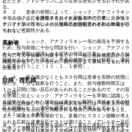
したとき、アドレナリンにより症状を悪化させるおそれがあ
と。
る。
８．２． 患者の状態によって、ショック、アナフィラキシ
９．１．７． 全身性ステロイド薬投与中の患者：全身性ス
ー等の強い反応を誘発するおそれがあるので、常に、ショッ
テロイド薬の投与により、免疫系が抑制され本剤の効果が得
ク、アナフィラキシーの発現時に救急処置のとれる準備をし
られない可能性がある。
ておくこと。
８．３． ショック、アナフィラキシー等の発現を予測する
高齢者
ため、投与前後に十分な問診を行い、ショック、アナフィラ
キシーを早期に認識しうる症状の発現に注意し、そのような
投与の可否を慎重に判断すること（一般に免疫機能及び心肺
症状があらわれた場合は、患者の状態を十分に観察し、適切
機能等が低下しているため、副作用がより重篤となるおそれ
な処置を行うこと〔１１．１．１参照〕。
がある）。
８．４． 投与後少なくとも３０分間は患者を安静の状態に
妊婦・授乳婦
保たせ、十分な観察を行うこと。また、投与後数時間又は
１〜２日間に強い反応があらわれることがあるので、その旨
（妊婦）
を患者に伝えショック、アナフィラキシーを早期に認識しう
る症状があらわれた場合には速やかに医師に連絡する等の対
妊婦又は妊娠している可能性のある女性には、治療上の有益
応を説明した上、適切な処置がとれる準備をしておくこと
性が危険性を上回ると判断される場合にのみ投与すること。
〔１１．１．１参照〕。
また、閾値を求める場合でも、多量のヒスタミン遊離が考え
られる広範な皮膚反応テストは避けること（アレルギー反応
８．５． 症状の改善を認めても、直ちに本剤による治療を
に伴って遊離されるヒスタミンは子宮筋収縮作用を有するこ
中止すると症状が再発する可能性があるので、本療法の中止