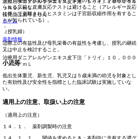
また、閾値を求める場合でも、多量のヒスタミン遊離が考え
治療用ダニアレルゲンエキス皮下注「トリイ」１０，０００
られる広範な皮膚反応テストは避けること（アレルギー反応
ＪＡＵ／ｍＬ
に伴って遊離されるヒスタミンは子宮筋収縮作用を有するこ
後発品はありません
とが知られている）。
ホーム
（授乳婦）
薬剤情報
治療上の有益性及び母乳栄養の有益性を考慮し、授乳の継続
又は中止を検討すること。
治療用ダニアレルゲンエキス皮下注「トリイ」１０，０００
小児等
ＪＡＵ／ｍＬ
低出生体重児、新生児、乳児又は５歳未満の幼児を対象とし
た有効性及び安全性を指標とした臨床試験は実施していな
い。
適用上の注意、取扱い上の注意
（適用上の注意）
１４．１． 薬剤調製時の注意
１４．１．１． 閾値を求めるとき：本剤中に含有する濃グ