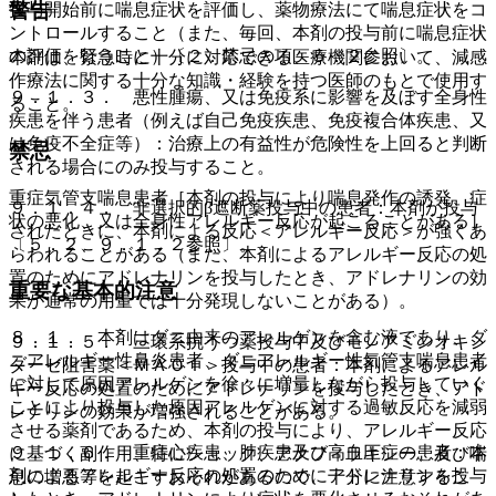
警告
投与開始前に喘息症状を評価し、薬物療法にて喘息症状をコ
ントロールすること（また、毎回、本剤の投与前に喘息症状
の評価を行うこと）〔２．禁忌の項、５．２参照〕。
本剤は、緊急時に十分に対応できる医療機関において、減感
作療法に関する十分な知識・経験を持つ医師のもとで使用す
９．１．３． 悪性腫瘍、又は免疫系に影響を及ぼす全身性
ること。
疾患を伴う患者（例えば自己免疫疾患、免疫複合体疾患、又
は免疫不全症等）：治療上の有益性が危険性を上回ると判断
禁忌
される場合にのみ投与すること。
重症気管支喘息患者［本剤の投与により喘息発作の誘発、症
９．１．４． 非選択的β遮断薬投与中の患者：本剤が投与
状の悪化、又は全身性アレルギー反応が起こることがある］
されたときに、本剤による反応＜アレルギー反応＞が強くあ
〔５．２、９．１．２参照〕。
らわれることがある（また、本剤によるアレルギー反応の処
置のためにアドレナリンを投与したとき、アドレナリンの効
重要な基本的注意
果が通常の用量では十分発現しないことがある）。
８．１． 本剤はダニ由来のアレルゲンを含む液であり、ダ
９．１．５． 三環系抗うつ薬投与中及びモノアミンオキシ
ニアレルギー性鼻炎患者、ダニアレルギー性気管支喘息患者
ダーゼ阻害薬＜ＭＡＯＩ＞投与中の患者：本剤によるアレル
に対して原因アレルゲンを徐々に増量しながら投与していく
ギー反応の処置のためにアドレナリンを投与したとき、アド
ことにより投与した原因アレルゲンに対する過敏反応を減弱
レナリンの効果が増強されることがある。
させる薬剤であるため、本剤の投与により、アレルギー反応
９．１．６． 重症心疾患、肺疾患及び高血圧症の患者：本
に基づく副作用、特にショック、アナフィラキシー、及び喘
剤によるアレルギー反応の処置のためにアドレナリンを投与
息の増悪等を起こすおそれがあるので、十分に注意するこ