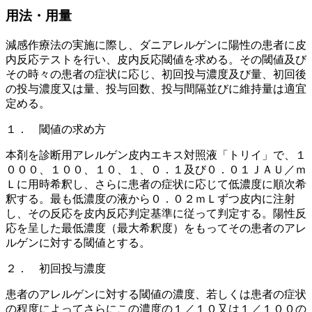
用法・用量
減感作療法の実施に際し、ダニアレルゲンに陽性の患者に皮
内反応テストを行い、皮内反応閾値を求める。その閾値及び
その時々の患者の症状に応じ、初回投与濃度及び量、初回後
の投与濃度又は量、投与回数、投与間隔並びに維持量は適宜
定める。
１． 閾値の求め方
本剤を診断用アレルゲン皮内エキス対照液「トリイ」で、１
０００、１００、１０、１、０．１及び０．０１ＪＡＵ／ｍ
Ｌに用時希釈し、さらに患者の症状に応じて低濃度に順次希
釈する。最も低濃度の液から０．０２ｍＬずつ皮内に注射
し、その反応を皮内反応判定基準に従って判定する。陽性反
応を呈した最低濃度（最大希釈度）をもってその患者のアレ
ルゲンに対する閾値とする。
２． 初回投与濃度
患者のアレルゲンに対する閾値の濃度、若しくは患者の症状
の程度によってさらにこの濃度の１／１０又は１／１００の