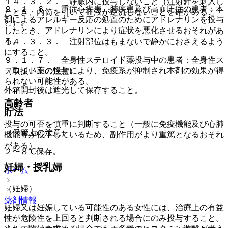
１４．３．２． 静脈内に投与しないこと（注射針を刺入し
９．１．６． 重症心疾患、肺疾患及び高血圧症の患者：本
たとき、内筒を引いて血液が逆流しないことを確かめるこ
剤によるアレルギー反応の処置のためにアドレナリンを投与
と）。
したとき、アドレナリンにより症状を悪化させるおそれがあ
る。
１４．３．３． 注射部位はもまないで静かにおさえるよう
にすること。
９．１．７． 全身性ステロイド薬投与中の患者：全身性ス
テロイド薬の投与により、免疫系が抑制され本剤の効果が得
（取扱い上の注意）
られない可能性がある。
外箱開封後は遮光して保存すること。
高齢者
貯法
投与の可否を慎重に判断すること（一般に免疫機能及び心肺
（保管上の注意）
機能等が低下しているため、副作用がより重篤となるおそれ
がある）。
２〜８℃保存。
妊婦・授乳婦
ホーム
（妊婦）
薬剤情報
妊婦又は妊娠している可能性のある女性には、治療上の有益
性が危険性を上回ると判断される場合にのみ投与すること。