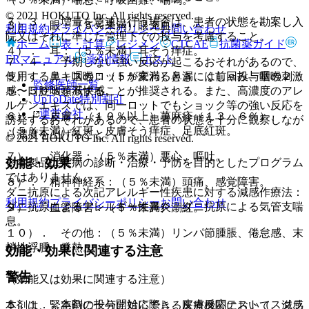
© 2021 HOKUTO Inc. All rights reserved.
７．３． 増量を急速に行う場合は、患者の状態を勘案し入
３）． 眼：（５％未満）眼充血。
利用規約
プライバシーポリシー
お問い合わせ
院又はそれに準じた管理下での投与を考慮すること。
ホーム
表・計算
レジメン
CTCAE
抗菌薬ガイド
４）． 耳：（５％未満）耳そう痒症。
ERマニュアル
薬剤情報
ポスト
７．４． 予期しない強い反応が起こるおそれがあるので、
使用するエキスのロットが変わるときには前回投与量の２
５）． 鼻・咽喉：（５％未満）鼻漏、くしゃみ、咽喉刺激
監修医師一覧
５〜５０％を減ずることが推奨される。また、高濃度のアレ
感、口腔咽頭不快感。
UpToDate特別割引
ルゲンエキスでは、同一ロットでもショック等の強い反応を
運営会社
６）． 皮膚：（１０％以上）蕁麻疹（１３．６％）、
誘発するおそれがあるので、患者の状態を十分に観察しなが
（５％未満）紅斑、皮膚そう痒症、足底紅斑。
ら濃度を上げること。
© 2021 HOKUTO Inc. All rights reserved.
７）． 消化器：（５％未満）悪心、嘔吐。
効能・効果
※本製品は疾病の診断・治療・予防を目的としたプログラム
ではありません。
８）． 精神神経系：（５％未満）頭痛、感覚障害。
ダニ抗原による次記アレルギー性疾患に対する減感作療法：
利用規約
プライバシーポリシー
お問い合わせ
ダニ抗原によるアレルギー性鼻炎、ダニ抗原による気管支喘
９）． 血管障害：（５％未満）潮紅。
息。
１０）． その他：（５％未満）リンパ節腫脹、倦怠感、末
梢性浮腫、発熱。
効能・効果に関連する注意
警告
（効能又は効果に関連する注意）
５．１． 本剤の投与開始に際し、皮膚反応テスト（スクラ
本剤は、緊急時に十分に対応できる医療機関において、減感