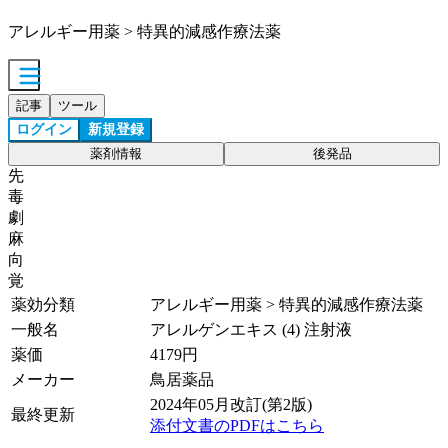
アレルギー用薬 > 特異的減感作療法薬
記事
ツール
ログイン
新規登録
薬剤情報
後発品
先
毒
劇
麻
向
覚
薬効分類
アレルギー用薬 > 特異的減感作療法薬
一般名
アレルゲンエキス (4) 注射液
薬価
4179
円
メーカー
鳥居薬品
2024年05月改訂(第2版)
最終更新
添付文書のPDFはこちら