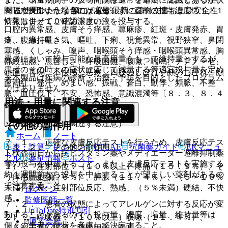
※ ご使用いただく際に、必ず最新の添付文書および安全性
間隔が長引いた場合には増量せずに直前の投与濃度の１／１
として次のようなものがある。
情報も併せてご確認下さい。
０又は１／１００の濃度の液を投与する。
口腔内異常感、皮膚そう痒感、蕁麻疹、紅斑・皮膚発赤、胃
５． 維持量
痛、腹痛、吐き気、嘔吐、下痢、視覚異常、視野狭窄、鼻閉
塞感、くしゃみ、嗄声、咽喉頭そう痒感・咽喉頭異常感、胸
患者において投与可能な最高用量をもって維持量とするが、
部絞扼感、息苦しさ、呼吸困難、咳嗽、喘鳴、チアノーゼ、
患者のその時々の症状に応じて減量する等適宜投与量を定め
頭痛、耳鳴、不快感、悪寒、四肢のしびれや顔のしびれ、顔
※本製品は疾病の診断・治療・予防を目的としたプログラム
る。
面潮紅、発汗、めまい感、振戦、蒼白、動悸、頻脈、不整
ではありません。
脈、血圧低下、不安、恐怖感、意識混濁等〔８．３、８．４
用法・用量に関連する注意
参照〕。
（用法及び用量に関連する注意）
その他の副作用
ホーム
ノート
７．１． 正確な皮膚反応テストを行うため、皮膚反応テス
表・計算
レジメン
CTCAE
抗菌薬ガイド
ERマニュ
１１．２． その他の副作用
ト検査前日から抗ヒスタミン薬やメディエーター遊離抑制薬
アル
薬剤情報
ポスト
等の投与を中止すること。また、皮膚反応テストを実施する
１）． 注射部位：（１０％以上）疼痛（１５．９％）、そ
約１週間前から投与を中止することが望ましい薬剤があるの
う痒感（１３．６％）、腫脹（１１．４％）、（５〜１０％
新規登録
で注意すること。
未満）紅斑、注射部位反応、熱感、（５％未満）硬結、不快
ログイン
感。
監修医師一覧
７．２． 患者の状態によってアレルゲンに対する反応が変
UpToDate特別割引
動することがあるので、投与量、濃度、増量、維持量等は
２）． 呼吸器：（１０％以上）咳嗽（１１．４％）、
運営会社
個々の患者の症状を考慮して決定すること。
（５％未満）喘息、呼吸困難、喘鳴。