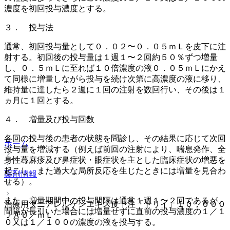
濃度を初回投与濃度とする。
３． 投与法
通常、初回投与量として０．０２〜０．０５ｍＬを皮下に注
射する。初回後の投与量は１週１〜２回約５０％ずつ増量
し、０．５ｍＬに至れば１０倍濃度の液０．０５ｍＬにかえ
て同様に増量しながら投与を続け次第に高濃度の液に移り、
維持量に達したら２週に１回の注射を数回行い、その後は１
ヵ月に１回とする。
４． 増量及び投与回数
各回の投与後の患者の状態を問診し、その結果に応じて次回
ホーム
投与量を増減する（例えば前回の注射により、喘息発作、全
身性蕁麻疹及び鼻症状・眼症状を主とした臨床症状の増悪を
起こし、また過大な局所反応を生じたときには増量を見合わ
薬剤情報
せる）。
また、増量期間中の投与間隔は通常１週１〜２回であるが、
治療用ダニアレルゲンエキス皮下注「トリイ」１０，０００
間隔が長引いた場合には増量せずに直前の投与濃度の１／１
ＪＡＵ／ｍＬ
０又は１／１００の濃度の液を投与する。