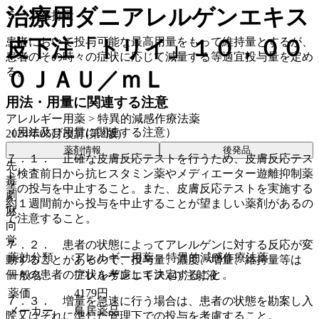
治療用ダニアレルゲンエキス
５． 維持量
患者において投与可能な最高用量をもって維持量とするが、
皮下注「トリイ」１０，００
患者のその時々の症状に応じて減量する等適宜投与量を定め
る。
０ＪＡＵ／ｍＬ
用法・用量に関連する注意
アレルギー用薬 > 特異的減感作療法薬
（用法及び用量に関連する注意）
2024年05月改訂(第2版)
薬剤情報
後発品
７．１． 正確な皮膚反応テストを行うため、皮膚反応テス
先
ト検査前日から抗ヒスタミン薬やメディエーター遊離抑制薬
毒
等の投与を中止すること。また、皮膚反応テストを実施する
劇
約１週間前から投与を中止することが望ましい薬剤があるの
麻
で注意すること。
向
覚
７．２． 患者の状態によってアレルゲンに対する反応が変
薬効分類
アレルギー用薬 > 特異的減感作療法薬
動することがあるので、投与量、濃度、増量、維持量等は
個々の患者の症状を考慮して決定すること。
一般名
アレルゲンエキス (4) 注射液
薬価
4179
円
７．３． 増量を急速に行う場合は、患者の状態を勘案し入
メーカー
鳥居薬品
院又はそれに準じた管理下での投与を考慮すること。