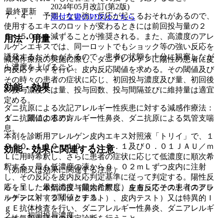
2024年05月改訂(第2版)
最終更新
７．４． 予期しない強い反応が起こるおそれがあるので、
添付文書のPDFはこちら
使用するエキスのロットが変わるときには前回投与量の２
５〜５０％を減ずることが推奨される。また、高濃度のアレ
用法・用量
ルゲンエキスでは、同一ロットでもショック等の強い反応を
誘発するおそれがあるので、患者の状態を十分に観察しなが
減感作療法の実施に際し、ダニアレルゲンに陽性の患者に皮
ら濃度を上げること。
内反応テストを行い、皮内反応閾値を求める。その閾値及び
その時々の患者の症状に応じ、初回投与濃度及び量、初回後
効能・効果
の投与濃度又は量、投与回数、投与間隔並びに維持量は適宜
定める。
ダニ抗原による次記アレルギー性疾患に対する減感作療法：
ダニ抗原によるアレルギー性鼻炎、ダニ抗原による気管支喘
１． 閾値の求め方
息。
本剤を診断用アレルゲン皮内エキス対照液「トリイ」で、１
０００、１００、１０、１、０．１及び０．０１ＪＡＵ／ｍ
効能・効果に関連する注意
Ｌに用時希釈し、さらに患者の症状に応じて低濃度に順次希
釈する。最も低濃度の液から０．０２ｍＬずつ皮内に注射
（効能又は効果に関連する注意）
し、その反応を皮内反応判定基準に従って判定する。陽性反
応を呈した最低濃度（最大希釈度）をもってその患者のアレ
５．１． 本剤の投与開始に際し、皮膚反応テスト（スクラ
ルゲンに対する閾値とする。
ッチテスト（プリックテスト）、皮内テスト）又は特異的Ｉ
ｇＥ抗体検査を行い、ダニアレルギー性鼻炎、ダニアレルギ
２． 初回投与濃度