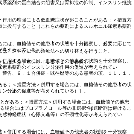
素系薬剤の蛋白結合の阻害又は腎排泄の抑制、インスリン抵抗
下作用の増強による低血糖症状が起こることがある；＜措置方
重に投与すること（これらの薬剤によるスルホニル尿素系薬剤
合には、血糖値その他患者の状態を十分観察し、必要に応じて
が考えられている）］。
には、速やかに他の治療法への切り替えを行うこと。
＞併用する場合には、血糖値その他患者の状態を十分観察し、
きには注意すること〔１１．１．１参照〕。
尿素系薬剤のインスリン分泌作用の促進が考えられてい
．警告、９．１合併症・既往歴等のある患者の項、１１．１．
ある；＜措置方法＞併用する場合には、血糖値その他患者の状
リン分泌の促進等が考えられている）］。
ことがある；＜措置方法＞併用する場合には、血糖値その他患
る場合にはプロプラノロール等の非選択性β遮断剤は避けるこ
交感神経症状（心悸亢進等）の不顕性化等が考えられてい
法＞併用する場合には、血糖値その他患者の状態を十分観察