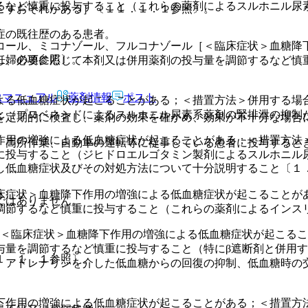
るなど慎重に投与すること（これらの薬剤によるスルホニル尿
こすおそれがある］〔１１．１．１参照〕。
症の既往歴のある患者。
コール、ミコナゾール、フルコナゾール［＜臨床症状＞血糖降
妊婦の項参照〕。
し、必要に応じて本剤又は併用薬剤の投与量を調節するなど慎
Rマニュアル
薬剤情報
ポスト
よる低血糖症状が起こることがある；＜措置方法＞併用する場
と（プロベネシドによるスルホニル尿素系薬剤の腎排泄の抑制
を定期的に検査し、薬剤の効果を確かめ、効果が不十分な場合
作用の増強による低血糖症状が起こることがある；＜措置方法
、高所作業、自動車の運転等に従事している患者に投与すると
に投与すること（ジヒドロエルゴタミン製剤によるスルホニル
し低血糖症状及びその対処方法について十分説明すること〔１
床症状＞血糖降下作用の増強による低血糖症状が起こることが
ではありません。
調節するなど慎重に投与すること（これらの薬剤によるインス
［＜臨床症状＞血糖降下作用の増強による低血糖症状が起こる
与量を調節するなど慎重に投与すること（特にβ遮断剤と併用す
１．１．１参照〕。
、アドレナリンを介した低血糖からの回復の抑制、低血糖時の
下作用の増強による低血糖症状が起こることがある；＜措置方