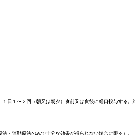
、１日１〜２回（朝又は朝夕）食前又は食後に経口投与する。
療法・運動療法のみで十分な効果が得られない場合に限る）。