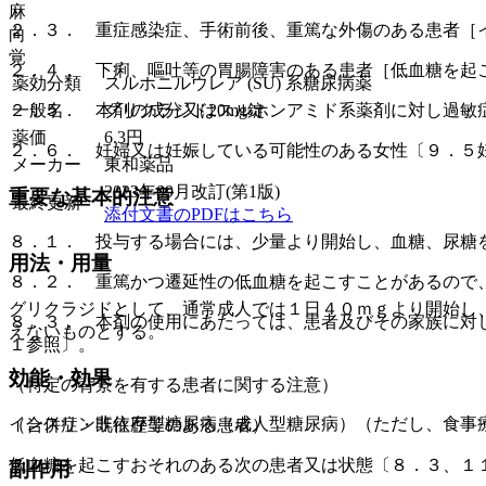
麻
２．３． 重症感染症、手術前後、重篤な外傷のある患者［
向
覚
２．４． 下痢、嘔吐等の胃腸障害のある患者［低血糖を起
薬効分類
スルホニルウレア (SU) 系糖尿病薬
一般名
グリクラジド20mg錠
２．５． 本剤の成分又はスルホンアミド系薬剤に対し過敏
薬価
6.3
円
２．６． 妊婦又は妊娠している可能性のある女性〔９．５
メーカー
東和薬品
2023年09月改訂(第1版)
重要な基本的注意
最終更新
添付文書のPDFはこちら
８．１． 投与する場合には、少量より開始し、血糖、尿糖
用法・用量
８．２． 重篤かつ遷延性の低血糖を起こすことがあるので
グリクラジドとして、通常成人では１日４０ｍｇより開始し
８．３． 本剤の使用にあたっては、患者及びその家族に対
えないものとする。
１参照〕。
効能・効果
（特定の背景を有する患者に関する注意）
インスリン非依存型糖尿病（成人型糖尿病）（ただし、食事
（合併症・既往歴等のある患者）
低血糖を起こすおそれのある次の患者又は状態〔８．３、１
副作用