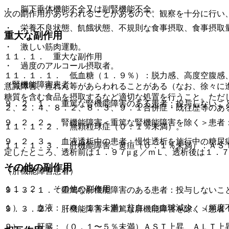
・ 脳下垂体機能不全又は副腎機能不全。
次の副作用があらわれることがあるので、観察を十分に行い
・ 栄養不良状態、飢餓状態、不規則な食事摂取、食事摂取
重大な副作用
・ 激しい筋肉運動。
１１．１． 重大な副作用
・ 過度のアルコール摂取者。
１１．１．１． 低血糖（１．９％）：脱力感、高度空腹感
（腎機能障害患者）
意識障害、痙れん等があらわれることがある（なお、徐々に
糖質を含む食品を摂取するなど適切な処置を行うこと。ただ
９．２．１． 重篤な腎機能障害のある患者：投与しないこ
２、２．４、８．２、８．３、９．１合併症・既往歴等のあ
９．２．２． 腎機能障害＜重篤な腎機能障害を除く＞患者
１１．１．２． 無顆粒球症（０．１％未満）。
９．２．３． 血液透析中の患者：慢性透析を施行中の糖尿
１１．１．３． 肝機能障害、黄疸（０．１％未満）：ＡＳ
定したところ、透析前は１．９７μｇ／ｍＬ、透析後は１．
その他の副作用
（肝機能障害患者）
１１．２． その他の副作用
９．３．１． 重篤な肝機能障害のある患者：投与しないこ
１）． 血液：（０．１％未満）貧血、白血球減少、（頻度
９．３．２． 肝機能障害＜重篤な肝機能障害を除く＞患者
２）． 肝臓：（０．１〜５％未満）ＡＳＴ上昇、ＡＬＴ上