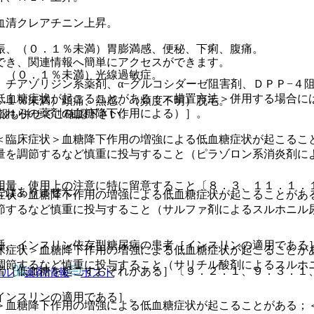
血清クレアチニン上昇。
振、（０．１％未満）胃膨満感、便秘、下痢、腹痛。
でき、関連情報へ簡単にアクセスができます。
、（０．１％未満）光線過敏症。
チアゾリジン系薬剤、α−グルコシダーゼ阻害剤、ＤＰＰ−４
低血糖症状が起こることがある；＜措置方法＞併用する場合に
．１％未満）頭痛、熱感、（頻度不明）脱毛。
これらの薬剤の血糖降下作用による）］。
報も併せてご確認下さい。
＜臨床症状＞血糖降下作用の増強による低血糖症状が起こるこ
量を調節するなど慎重に投与すること（ピラゾロン系消炎剤に
用量、使用上の注意に特に留意すること〔８．３、１１．１．
ではありません。
症状＞血糖降下作用の増強による低血糖症状が起こることがあ
節するなど慎重に投与すること（サルファ剤によるスルホニル
睡、インスリン依存型糖尿病の患者［インスリンの適用である
床症状＞血糖降下作用の増強による低血糖症状が起こることが
調節するなど慎重に投与すること（サリチル酸剤によるスルホ
者［低血糖を起こすおそれがある］〔９．２．１、９．３．１
アル
薬剤情報
ポスト
インスリンの適用である］。
＞血糖降下作用の増強による低血糖症状が起こることがある；