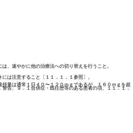
には、速やかに他の治療法への切り替えを行うこと。
きには注意すること〔１１．１．１参照〕。
維持量は通常１日４０〜１２０ｍｇであるが、１６０ｍｇを超
．警告、９．１合併症・既往歴等のある患者の項、１１．１．