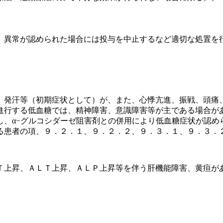
、異常が認められた場合には投与を中止するなど適切な処置を
、発汗等（初期症状として）が、また、心悸亢進、振戦、頭痛
進行する低血糖では、精神障害、意識障害等が主である場合が
し、α−グルコシダーゼ阻害剤との併用により低血糖症状が認め
る患者の項、９．２．１、９．２．２、９．３．１、９．３．
Ｔ上昇、ＡＬＴ上昇、ＡＬＰ上昇等を伴う肝機能障害、黄疸が