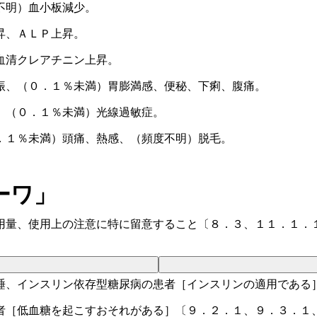
不明）血小板減少。
昇、ＡＬＰ上昇。
血清クレアチニン上昇。
振、（０．１％未満）胃膨満感、便秘、下痢、腹痛。
、（０．１％未満）光線過敏症。
．１％未満）頭痛、熱感、（頻度不明）脱毛。
ーワ」
用量、使用上の注意に特に留意すること〔８．３、１１．１．
睡、インスリン依存型糖尿病の患者［インスリンの適用である
者［低血糖を起こすおそれがある］〔９．２．１、９．３．１