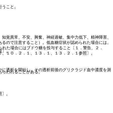
行うこと。
、知覚異常、不安、興奮、神経過敏、集中力低下、精神障害、
あるので注意すること）。低血糖症状が認められた場合には、
られた場合にはブドウ糖を投与すること〔１．警告、２．
照〕。
２、１０．２．１、１３．１、１３．２．１参照〕。
中に透析を開始し、その透析前後のグリクラジド血中濃度を測
あらわれることがある。
照〕。