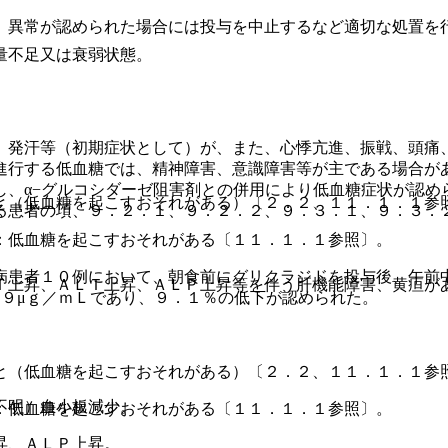
、異常が認められた場合には投与を中止するなど適切な処置を
量不足又は衰弱状態。
、発汗等（初期症状として）が、また、心悸亢進、振戦、頭痛
進行する低血糖では、精神障害、意識障害等が主である場合が
し、α−グルコシダーゼ阻害剤との併用により低血糖症状が認め
と（低血糖を起こすおそれがある）〔２．２、１１．１．１参
る患者の項、９．２．１、９．２．２、９．３．１、９．３．
：低血糖を起こすおそれがある〔１１．１．１参照〕。
病患者１０例において、朝食前にグリクラジドを投与後、午前
Ｔ上昇、ＡＬＴ上昇、ＡＬＰ上昇等を伴う肝機能障害、黄疸が
７９μｇ／ｍＬであり、９．１％の低下が認められた。
と（低血糖を起こすおそれがある）〔２．２、１１．１．１参
不明）血小板減少。
：低血糖を起こすおそれがある〔１１．１．１参照〕。
昇、ＡＬＰ上昇。