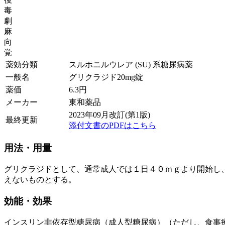
毒
劇
麻
向
覚
薬効分類
スルホニルウレア (SU) 系糖尿病薬
一般名
グリクラジド20mg錠
薬価
6.3
円
メーカー
東和薬品
2023年09月改訂(第1版)
最終更新
添付文書のPDFはこちら
用法・用量
グリクラジドとして、通常成人では１日４０ｍｇより開始し
えないものとする。
効能・効果
インスリン非依存型糖尿病（成人型糖尿病）（ただし、食事