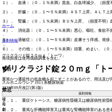
１）． 血液：（０．１％未満）貧血、白血球減少、（頻度
２）． 肝臓：（０．１〜５％未満）ＡＳＴ上昇、ＡＬＴ上
３）． 腎臓：（０．１％未満）ＢＵＮ上昇、（頻度不明）
ホーム
４）． 消化器：（０．１〜５％未満）悪心、嘔吐、食欲不
５）． 過敏症：（０．１〜５％未満）皮膚そう痒感、発疹
薬剤情報
６）． その他：（０．１〜５％未満）頭重、めまい、（０
グリクラジド錠２０ｍｇ「トーワ」
発現頻度は使用成績調査を含む。
グリクラジド錠２０ｍｇ「ト
警告
重篤かつ遷延性の低血糖を起こすことがあるので、用法及び
スルホニルウレア (SU) 系糖尿病薬
2023年09月改訂(第1版)
禁忌
薬剤情報
後
２．１． 重症ケトーシス、糖尿病性昏睡又は糖尿病性前昏
毒
劇
２．２． 重篤な肝機能障害又は重篤な腎機能障害のある患