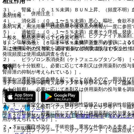
相互作用
３）． 腎臓：（０．１％未満）ＢＵＮ上昇、（頻度不明）
１０．２． 併用注意：
薬剤情報
４）． 消化器：（０．１〜５％未満）悪心、嘔吐、食欲不
１０．２．１． 血糖降下作用を増強する薬剤
薬剤写真、用法用量、効能効果や後発品の情報が一度に参照
５）． 過敏症：（０．１〜５％未満）皮膚そう痒感、発疹
１）． 糖尿病用薬（インスリン製剤、ビグアナイド系薬剤、
一般名、製品名どちらでも検索可能！
リミン塩酸塩等）［＜臨床症状＞血糖降下作用の増強による
６）． その他：（０．１〜５％未満）頭重、めまい、（０
又は併用薬剤の投与量を調節するなど慎重に投与すること（
※ ご使用いただく際に、必ず最新の添付文書および安全性情
発現頻度は使用成績調査を含む。
２）． ピラゾロン系消炎剤（ケトフェニルブタゾン等）［
の状態を十分観察し、必要に応じて本剤又は併用薬剤の投与
警告
腎排泄の抑制が考えられている）］。
重篤かつ遷延性の低血糖を起こすことがあるので、用法及び
※本製品は疾病の診断・治療・予防を目的としたプログラム
３）． サルファ剤（スルファメトキサゾール等）［＜臨床
を十分観察し、必要に応じて本剤又は併用薬剤の投与量を調
禁忌
る）］。
２．１． 重症ケトーシス、糖尿病性昏睡又は糖尿病性前昏
４）． サリチル酸剤（アスピリン、サザピリン等）［＜臨
ホーム
ノート
態を十分観察し、必要に応じて本剤又は併用薬剤の投与量を
２．２． 重篤な肝機能障害又は重篤な腎機能障害のある患
表・計算
レジメン
CTCAE
抗菌薬ガイド
ERマニュ
用が考えられている）］。
２．３． 重症感染症、手術前後、重篤な外傷のある患者［
新規登録
５）． クロフィブラート、ベザフィブラート［＜臨床症状