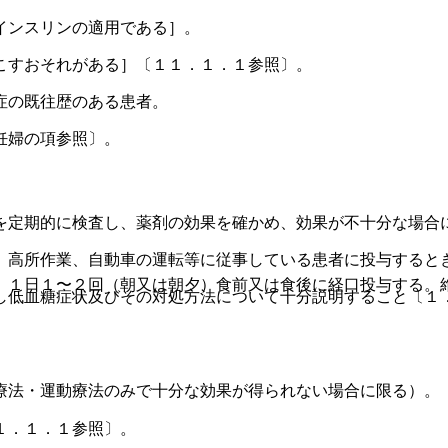
インスリンの適用である］。
こすおそれがある］〔１１．１．１参照〕。
症の既往歴のある患者。
妊婦の項参照〕。
を定期的に検査し、薬剤の効果を確かめ、効果が不十分な場合
、高所作業、自動車の運転等に従事している患者に投与すると
、１日１〜２回（朝又は朝夕）食前又は食後に経口投与する。
し低血糖症状及びその対処方法について十分説明すること〔１
療法・運動療法のみで十分な効果が得られない場合に限る）。
１．１．１参照〕。