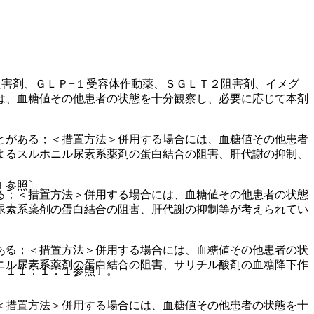
阻害剤、ＧＬＰ−１受容体作動薬、ＳＧＬＴ２阻害剤、イメグ
は、血糖値その他患者の状態を十分観察し、必要に応じて本剤
とがある；＜措置方法＞併用する場合には、血糖値その他患者
よるスルホニル尿素系薬剤の蛋白結合の阻害、肝代謝の抑制、
１参照〕。
る；＜措置方法＞併用する場合には、血糖値その他患者の状態
尿素系薬剤の蛋白結合の阻害、肝代謝の抑制等が考えられてい
］。
ある；＜措置方法＞併用する場合には、血糖値その他患者の状
ニル尿素系薬剤の蛋白結合の阻害、サリチル酸剤の血糖降下作
、１１．１．１参照〕。
＜措置方法＞併用する場合には、血糖値その他患者の状態を十