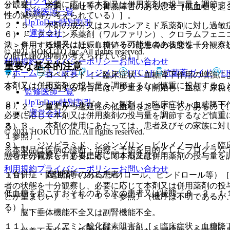
ログイン
分観察し、必要に応じて本剤又は併用薬剤の投与量を調節す
２．４． 下痢、嘔吐等の胃腸障害のある患者［低血糖を起
監修医師一覧
性の減弱等が考えられている）］。
UpToDate特別割引
２．５． 本剤の成分又はスルホンアミド系薬剤に対し過敏
運営会社
６）． クマリン系薬剤（ワルファリン）、クロラムフェニ
２．６． 妊婦又は妊娠している可能性のある女性〔９．５
法＞併用する場合には、血糖値その他患者の状態を十分観察
© 2021 HOKUTO Inc. All rights reserved.
の肝代謝の抑制が考えられている）］。
利用規約
プライバシーポリシー
お問い合わせ
重要な基本的注意
ホーム
表・計算
レジメン
CTCAE
抗菌薬ガイド
E
７）． プロベネシド［＜臨床症状＞血糖降下作用の増強に
本剤又は併用薬剤の投与量を調節するなど慎重に投与するこ
８．１． 投与する場合には、少量より開始し、血糖、尿糖
監修医師一覧
UpToDate特別割引
８）． ジヒドロエルゴタミン製剤［＜臨床症状＞血糖降下
８．２． 重篤かつ遷延性の低血糖を起こすことがあるので
運営会社
必要に応じて本剤又は併用薬剤の投与量を調節するなど慎重
８．３． 本剤の使用にあたっては、患者及びその家族に対
る）］。
© 2021 HOKUTO Inc. All rights reserved.
１参照〕。
９）． ジソピラミド、シベンゾリン、ピルメノール［＜臨
※本製品は疾病の診断・治療・予防を目的としたプログラム
（特定の背景を有する患者に関する注意）
態を十分観察し、必要に応じて本剤又は併用薬剤の投与量を
利用規約
プライバシーポリシー
お問い合わせ
（合併症・既往歴等のある患者）
１０）． β遮断剤（プロプラノロール、ピンドロール等）
者の状態を十分観察し、必要に応じて本剤又は併用薬剤の投
低血糖を起こすおそれのある次の患者又は状態〔８．３、１
とが望ましい）〔１１．１．１参照〕（機序は不明であるが
る）］。
・ 脳下垂体機能不全又は副腎機能不全。
１１）． モノアミン酸化酵素阻害剤［＜臨床症状＞血糖降