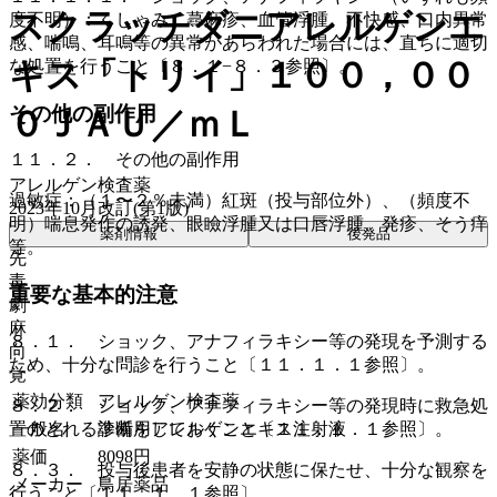
スクラッチダニアレルゲンエ
度不明）：くしゃみ、蕁麻疹、血管浮腫、不快感、口内異常
感、喘鳴、耳鳴等の異常があらわれた場合には、直ちに適切
キス「トリイ」１００，００
な処置を行うこと〔８．１−８．３参照〕。
その他の副作用
０ＪＡＵ／ｍＬ
１１．２． その他の副作用
アレルゲン検査薬
過敏症：（１〜２％未満）紅斑（投与部位外）、（頻度不
2023年10月改訂(第1版)
明）喘息発作の誘発、眼瞼浮腫又は口唇浮腫、発疹、そう痒
薬剤情報
後発品
等。
先
毒
重要な基本的注意
劇
麻
８．１． ショック、アナフィラキシー等の発現を予測する
向
ため、十分な問診を行うこと〔１１．１．１参照〕。
覚
薬効分類
アレルゲン検査薬
８．２． ショック、アナフィラキシー等の発現時に救急処
一般名
診断用アレルゲンエキス注射液
置のとれる準備をしておくこと〔１１．１．１参照〕。
薬価
8098
円
８．３． 投与後患者を安静の状態に保たせ、十分な観察を
メーカー
鳥居薬品
行うこと〔１１．１．１参照〕。