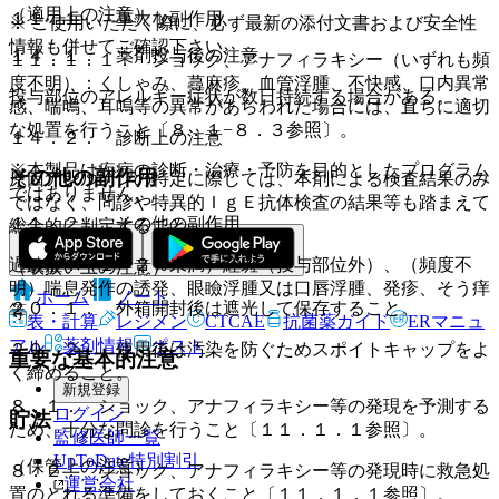
（適用上の注意）
１１．１． 重大な副作用
※ ご使用いただく際に、必ず最新の添付文書および安全性
情報も併せてご確認下さい。
１４．１． 薬剤投与後の注意
１１．１．１． ショック、アナフィラキシー（いずれも頻
度不明）：くしゃみ、蕁麻疹、血管浮腫、不快感、口内異常
投与部位のアレルギー症状が数日持続する場合がある。
感、喘鳴、耳鳴等の異常があらわれた場合には、直ちに適切
な処置を行うこと〔８．１−８．３参照〕。
１４．２． 診断上の注意
※本製品は疾病の診断・治療・予防を目的としたプログラム
その他の副作用
原因アレルゲンの特定に際しては、本剤による検査結果のみ
ではありません。
ではなく、問診や特異的ＩｇＥ抗体検査の結果等も踏まえて
１１．２． その他の副作用
総合的に判定すること。
過敏症：（１〜２％未満）紅斑（投与部位外）、（頻度不
（取扱い上の注意）
明）喘息発作の誘発、眼瞼浮腫又は口唇浮腫、発疹、そう痒
ホーム
ノート
２０．１． 外箱開封後は遮光して保存すること。
等。
表・計算
レジメン
CTCAE
抗菌薬ガイド
ERマニュ
アル
薬剤情報
ポスト
２０．２． 使用後は汚染を防ぐためスポイトキャップをよ
重要な基本的注意
く締めること。
新規登録
８．１． ショック、アナフィラキシー等の発現を予測する
ログイン
貯法
ため、十分な問診を行うこと〔１１．１．１参照〕。
監修医師一覧
UpToDate特別割引
（保管上の注意）
８．２． ショック、アナフィラキシー等の発現時に救急処
運営会社
置のとれる準備をしておくこと〔１１．１．１参照〕。