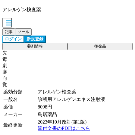
アレルゲン検査薬
記事
ツール
ログイン
新規登録
薬剤情報
後発品
先
毒
劇
麻
向
覚
薬効分類
アレルゲン検査薬
一般名
診断用アレルゲンエキス注射液
薬価
8098
円
メーカー
鳥居薬品
2023年10月改訂(第1版)
最終更新
添付文書のPDFはこちら