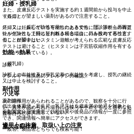
妊婦・授乳婦
また、皮膚反応テストを実施する約１週間前から投与を中止
することが望ましい薬剤があるので注意すること。
（妊婦）
７．２． 反応が陰性を示したときでも、問診等から原因ア
妊婦又は妊娠している可能性のある女性には、診断上の有益
レルゲンとして特に疑われる場合には、日を改めて再検査す
性が危険性を上回ると判断される場合にのみ投与すること。
ることが望ましい。
但し、妊娠中はヒスタミン遊離が考えられる広範な皮膚反応
テストは避けること（ヒスタミンは子宮筋収縮作用を有する
効能・効果
ことが知られている）。
（授乳婦）
診断
診断上の有益性及び母乳栄養の有益性を考慮し、授乳の継続
アレルギー性疾患のアレルゲンの確認。
又は中止を検討すること。
副作用
小児等
薬剤情報
次の副作用があらわれることがあるので、観察を十分に行
低出生体重児、新生児、乳児又は５歳未満の幼児を対象とし
い、異常が認められた場合には投与を中止するなど適切な処
薬剤写真、用法用量、効能効果や後発品の情報が一度に参照
た臨床試験は実施していない。
置を行うこと。
でき、関連情報へ簡単にアクセスができます。
適用上の注意、取扱い上の注意
重大な副作用
一般名、製品名どちらでも検索可能！