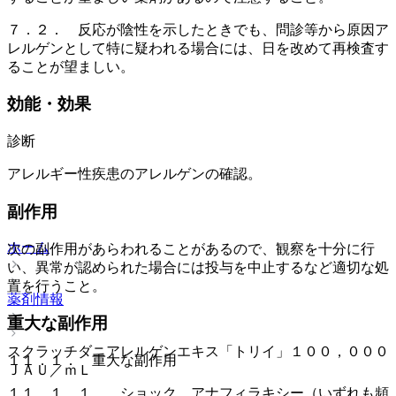
７．２． 反応が陰性を示したときでも、問診等から原因ア
レルゲンとして特に疑われる場合には、日を改めて再検査す
ることが望ましい。
効能・効果
診断
アレルギー性疾患のアレルゲンの確認。
副作用
ホーム
次の副作用があらわれることがあるので、観察を十分に行
い、異常が認められた場合には投与を中止するなど適切な処
置を行うこと。
薬剤情報
重大な副作用
スクラッチダニアレルゲンエキス「トリイ」１００，０００
１１．１． 重大な副作用
ＪＡＵ／ｍＬ
１１．１．１． ショック、アナフィラキシー（いずれも頻