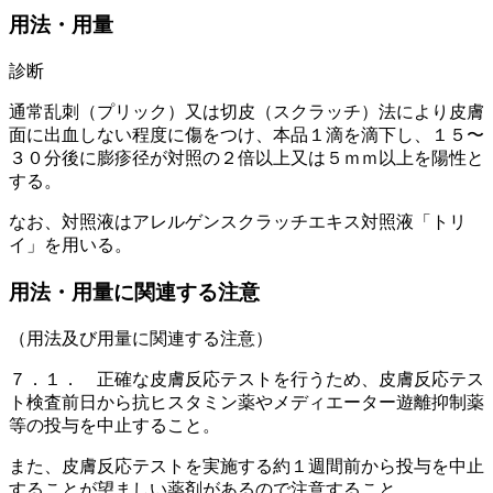
用法・用量
診断
通常乱刺（プリック）又は切皮（スクラッチ）法により皮膚
面に出血しない程度に傷をつけ、本品１滴を滴下し、１５〜
３０分後に膨疹径が対照の２倍以上又は５ｍｍ以上を陽性と
する。
なお、対照液はアレルゲンスクラッチエキス対照液「トリ
イ」を用いる。
用法・用量に関連する注意
（用法及び用量に関連する注意）
７．１． 正確な皮膚反応テストを行うため、皮膚反応テス
ト検査前日から抗ヒスタミン薬やメディエーター遊離抑制薬
等の投与を中止すること。
また、皮膚反応テストを実施する約１週間前から投与を中止
することが望ましい薬剤があるので注意すること。