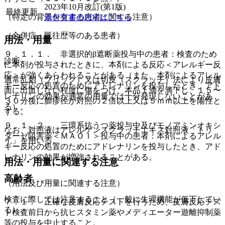
2023年10月改訂(第1版)
最終更新
（特定の背景を有する患者に関する注意）
添付文書のPDFはこちら
（合併症・既往歴等のある患者）
用法・用量
９．１．１． 非選択的β遮断薬投与中の患者：検査のため
診断
に本剤が投与されたときに、本剤による反応＜アレルギー反
応＞が強くあらわれることがある（また、本剤によるアレル
通常乱刺（プリック）又は切皮（スクラッチ）法により皮膚
ギー反応の処置のためにアドレナリンを投与したとき、アド
面に出血しない程度に傷をつけ、本品１滴を滴下し、１５〜
レナリンの効果が通常の用量では十分発現しないことがあ
３０分後に膨疹径が対照の２倍以上又は５ｍｍ以上を陽性と
る）。
する。
９．１．２． 三環系抗うつ薬投与中及びモノアミンオキシ
なお、対照液はアレルゲンスクラッチエキス対照液「トリ
ダーゼ阻害薬＜ＭＡＯＩ＞投与中の患者：本剤によるアレル
イ」を用いる。
ギー反応の処置のためにアドレナリンを投与したとき、アド
レナリンの効果が増強されることがある。
用法・用量に関連する注意
高齢者
（用法及び用量に関連する注意）
検査に際しては注意すること（一般に生理機能が低下してい
７．１． 正確な皮膚反応テストを行うため、皮膚反応テス
る）。
ト検査前日から抗ヒスタミン薬やメディエーター遊離抑制薬
等の投与を中止すること。