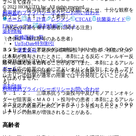
２〜８℃保存。
© 2021 HOKUTO Inc. All rights reserved.
８．３． 投与後患者を安静の状態に保たせ、十分な観察を
利用規約
プライバシーポリシー
お問い合わせ
ホーム
行うこと〔１１．１．１参照〕。
ホーム
表・計算
レジメン
CTCAE
抗菌薬ガイド
ERマニュアル
薬剤情報
ポスト
（特定の背景を有する患者に関する注意）
薬剤情報
監修医師一覧
（合併症・既往歴等のある患者）
UpToDate特別割引
スクラッチダニアレルゲンエキス「トリイ」１００，０００
運営会社
９．１．１． 非選択的β遮断薬投与中の患者：検査のため
ＪＡＵ／ｍＬ
に本剤が投与されたときに、本剤による反応＜アレルギー反
© 2021 HOKUTO Inc. All rights reserved.
後発品はありません
応＞が強くあらわれることがある（また、本剤によるアレル
ホーム
ギー反応の処置のためにアドレナリンを投与したとき、アド
※本製品は疾病の診断・治療・予防を目的としたプログラム
レナリンの効果が通常の用量では十分発現しないことがあ
ではありません。
る）。
薬剤情報
利用規約
プライバシーポリシー
お問い合わせ
９．１．２． 三環系抗うつ薬投与中及びモノアミンオキシ
ダーゼ阻害薬＜ＭＡＯＩ＞投与中の患者：本剤によるアレル
スクラッチダニアレルゲンエキス「トリイ」１００，０００
ギー反応の処置のためにアドレナリンを投与したとき、アド
ＪＡＵ／ｍＬ
レナリンの効果が増強されることがある。
高齢者