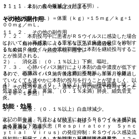
１１．１．２． 血小板減少（頻度不明）。
７．１． 本剤の投与液量は次による。
１回投与液量（ｍＬ）＝体重（ｋｇ）×１５ｍｇ／ｋｇ÷１
その他の副作用
００ｍｇ／ｍＬ。
１１．２． その他の副作用
７．２． 本剤投与中に患者がＲＳウイルスに感染した場合
においても、再感染による重篤な下気道疾患の発症を抑制す
１）． 精神神経系：（０．１％以上）神経過敏、（０．
るためにＲＳウイルスの流行期間中は本剤を継続投与するこ
１％未満）傾眠、（頻度不明）痙攣。
とが推奨される。
２）． 消化器：（０．１％以上）下痢、嘔吐。
７．３． 心肺バイパス施行により本剤の血中濃度が低下す
３）． 循環器：（０．１％未満）不整脈、頻脈、徐脈。
るので、心肺バイパス施行後は前回投与から１ヵ月を経過し
ていなくても速やかに本剤の投与を行うことが望ましく、以
４）． 呼吸器：（０．１％以上）喘鳴、呼吸困難、咳、上
後、その投与を基点とし、通常どおりの間隔で投与すること
気道感染、鼻炎、鼻漏、（０．１％未満）肺炎、細気管支
〔１６．１参照〕。
炎。
効能・効果
５）． 血液：（０．１％以上）白血球減少。
次記の新生児、乳児および幼児におけるＲＳウイルス感染に
６）． 皮膚：（０．１％以上）発疹、（０．１％未満）真
よる重篤な下気道疾患（Ｒｅｓｐｉｒａｔｏｒｙ Ｓｙｎｃ
菌性皮膚炎、湿疹。
ｙｔｉａｌ Ｖｉｒｕｓ）の発症抑制：ＲＳウイルス感染流
７）． 肝臓：（０．１％以上）肝機能検査値異常。
行初期において、１）在胎期間２８週以下の早産で、１２ヵ