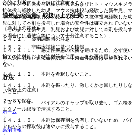
合的に判断するよう特に注意すること。
ウスキメラ抗体投与経験した乳児およびヒト・マウスキメラ
抗体投与経験した幼児、マウス抗体投与経験した新生児、マ
適用上の注意、取扱い上の注意
ウス抗体投与経験した乳児およびマウス抗体投与経験した幼
児に対して本剤を投与した場合の安全性は確立されていない
（適用上の注意）
（このような新生児、乳児および幼児に対して本剤を投与す
る場合には過敏症等について十分注意すること）。
１４．１． 薬剤調製時の注意
１５．２． 非臨床試験に基づく情報
１４．１．１． 感染性疾患の伝播を避けるため、必ず使い
捨ての注射針および注射筒を使用し、また再使用しないこ
がん原性試験、遺伝毒性試験、生殖毒性試験は実施されてい
と。
ない。
１４．１．２． 本剤を希釈しないこと。
貯法
１４．１．３． 本剤を振ったり、激しくかき回したりしな
（保管上の注意）
いこと。
２〜８℃保存。
１４．１．４． バイアルのキャップを取り去り、ゴム栓を
エタノール綿等で清拭すること。
ホーム
１４．１．５． 本剤は保存剤を含有していないため、バイ
アルからの採取後は速やかに投与すること。
薬剤情報