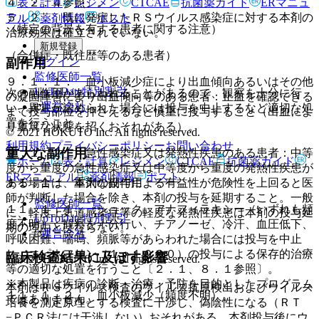
表・計算
レジメン
CTCAE
抗菌薬ガイド
ERマニュ
４．２．４参照〕。
５．２． 既に発症したＲＳウイルス感染症に対する本剤の
アル
薬剤情報
ポスト
（特定の背景を有する患者に関する注意）
治療効果は確立されていない。
新規登録
（合併症・既往歴等のある患者）
ログイン
副作用
監修医師一覧
９．１．１． 血小板減少症により出血傾向あるいはその他
UpToDate特別割引
次の副作用があらわれることがあるので、観察を十分に行
の凝固障害により出血傾向等のある患者：止血を確認できる
運営会社
い、異常が認められた場合には投与を中止するなど適切な処
まで投与部位を押さえるなど慎重に投与すること（出血によ
置を行うこと。
り重篤な状態を招くおそれがある）。
© 2021 HOKUTO Inc. All rights reserved.
利用規約
プライバシーポリシー
お問い合わせ
重大な副作用
９．１．２． 急性感染症又は発熱性疾患のある患者：中等
ホーム
表・計算
レジメン
CTCAE
抗菌薬ガイド
度から重度の急性感染症又は中等度から重度の発熱性疾患が
ERマニュアル
薬剤情報
ポスト
ある場合は、本剤の投与による有益性が危険性を上回ると医
１１．１． 重大な副作用
師が判断した場合を除き、本剤の投与を延期すること。一般
監修医師一覧
１１．１．１． ショック、アナフィラキシー（いずれも頻
に、軽度上気道感染症等の軽度な発熱性疾患は本剤の投与延
UpToDate特別割引
度不明）：観察を十分行い、チアノーゼ、冷汗、血圧低下、
期の理由とはならない。
運営会社
呼吸困難、喘鳴、頻脈等があらわれた場合には投与を中止
し、エピネフリン（１：１０００）の投与による保存的治療
臨床検査結果に及ぼす影響
© 2021 HOKUTO Inc. All rights reserved.
等の適切な処置を行うこと〔２．１、８．１参照〕。
※本製品は疾病の診断・治療・予防を目的としたプログラム
本剤はＲＳウイルス検査のウイルス抗原検出およびウイルス
１１．１．２． 血小板減少（頻度不明）。
ではありません。
培養を測定原理とする検査に干渉し、偽陰性になる（ＲＴ
−ＰＣＲ法には干渉しない）おそれがある。本剤投与後にウ