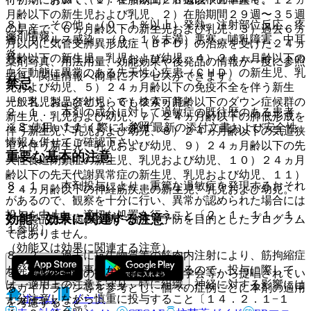
月齢以下の新生児および乳児、２）在胎期間２９週〜３５週
８）． その他：（０．１％以上）発熱、注射部位反応、疼
の早産で、６ヵ月齢以下の新生児および乳児、３）過去６ヵ
薬剤情報
痛、ウイルス感染、（０．１％未満）悪寒、哺乳障害、中耳
月以内に気管支肺異形成症（ＢＰＤ）の治療を受けた２４ヵ
炎。
月齢以下の新生児、乳児および幼児、４）２４ヵ月齢以下の
薬剤写真、用法用量、効能効果や後発品の情報が一度に参照
血行動態に異常のある先天性心疾患（ＣＨＤ）の新生児、乳
でき、関連情報へ簡単にアクセスができます。
禁忌
児および幼児、５）２４ヵ月齢以下の免疫不全を伴う新生
一般名、製品名どちらでも検索可能！
児、乳児および幼児、６）２４ヵ月齢以下のダウン症候群の
２．１． 本剤の成分に対して過敏症の既往歴のある患者
新生児、乳児および幼児、７）２４ヵ月齢以下の肺低形成を
〔８．１、１１．１．１参照〕。
※ ご使用いただく際に、必ず最新の添付文書および安全性
伴う新生児、乳児および幼児、８）２４ヵ月齢以下の気道狭
情報も併せてご確認下さい。
窄を伴う新生児、乳児および幼児、９）２４ヵ月齢以下の先
重要な基本的注意
天性食道閉鎖症の新生児、乳児および幼児、１０）２４ヵ月
齢以下の先天代謝異常症の新生児、乳児および幼児、１１）
８．１． 本剤投与により、重篤な過敏症を発現するおそれ
２４ヵ月齢以下の神経筋疾患の新生児、乳児および幼児。
があるので、観察を十分に行い、異常が認められた場合には
投与を中止し、適切な処置を行うこと〔２．１、１１．１．
効能・効果に関連する注意
※本製品は疾病の診断・治療・予防を目的としたプログラム
１参照〕。
ではありません。
（効能又は効果に関連する注意）
８．２． 過去に抗生物質等の筋肉内注射により、筋拘縮症
が発現したとの事例が報告されているので、投与に際して
５．１． 本剤の投与に際しては、学会等から提唱されてい
は、適用上の注意を守り、特に組織、神経に対する影響には
るガイドライン等を参考とし、個々の症例ごとに本剤の適用
ホーム
ノート
十分注意しながら慎重に投与すること〔１４．２．１−１
を考慮すること。