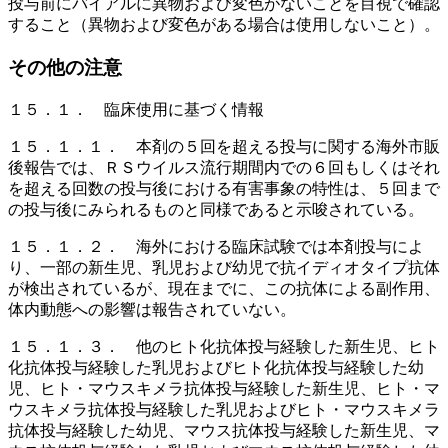
投与前にバイアルに異物および変色がないことを目視で確認
すること（異物および変色がある場合は使用しないこと）。
その他の注意
１５．１． 臨床使用に基づく情報
１５．１．１． 本剤の５回を超える投与に関する海外市販
後報告では、ＲＳウイルス流行期間内での６回もしくはそれ
を超える回数の投与後における有害事象の特性は、５回まで
の投与後にみられるものと同様であると示唆されている。
１５．１．２． 海外における臨床試験では本剤投与によ
り、一部の新生児、乳児および幼児で抗イディオタイプ抗体
が検出されているが、現在までに、この抗体による副作用、
体内動態への影響は報告されていない。
１５．１．３． 他のヒト化抗体投与経験した新生児、ヒト
化抗体投与経験した乳児およびヒト化抗体投与経験した幼
児、ヒト・マウスキメラ抗体投与経験した新生児、ヒト・マ
ウスキメラ抗体投与経験した乳児およびヒト・マウスキメラ
抗体投与経験した幼児、マウス抗体投与経験した新生児、マ