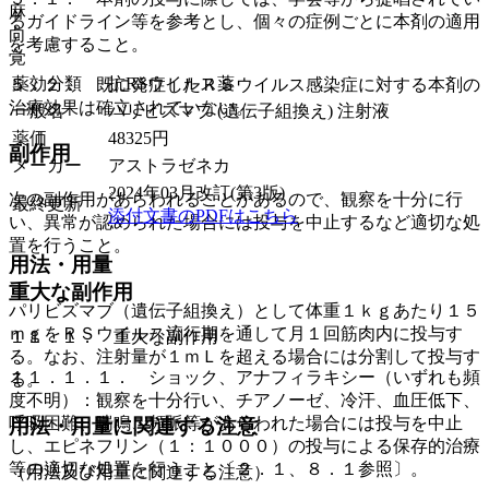
麻
るガイドライン等を参考とし、個々の症例ごとに本剤の適用
向
を考慮すること。
覚
薬効分類
抗RSウイルス薬
５．２． 既に発症したＲＳウイルス感染症に対する本剤の
治療効果は確立されていない。
一般名
パリビズマブ (遺伝子組換え) 注射液
薬価
48325
円
副作用
メーカー
アストラゼネカ
2024年03月改訂(第3版)
次の副作用があらわれることがあるので、観察を十分に行
最終更新
添付文書のPDFはこちら
い、異常が認められた場合には投与を中止するなど適切な処
置を行うこと。
用法・用量
重大な副作用
パリビズマブ（遺伝子組換え）として体重１ｋｇあたり１５
ｍｇをＲＳウイルス流行期を通して月１回筋肉内に投与す
１１．１． 重大な副作用
る。なお、注射量が１ｍＬを超える場合には分割して投与す
１１．１．１． ショック、アナフィラキシー（いずれも頻
る。
度不明）：観察を十分行い、チアノーゼ、冷汗、血圧低下、
呼吸困難、喘鳴、頻脈等があらわれた場合には投与を中止
用法・用量に関連する注意
し、エピネフリン（１：１０００）の投与による保存的治療
等の適切な処置を行うこと〔２．１、８．１参照〕。
（用法及び用量に関連する注意）