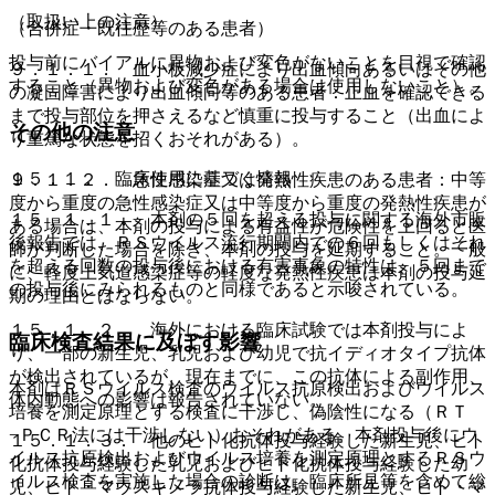
（取扱い上の注意）
（合併症・既往歴等のある患者）
投与前にバイアルに異物および変色がないことを目視で確認
９．１．１． 血小板減少症により出血傾向あるいはその他
すること（異物および変色がある場合は使用しないこと）。
の凝固障害により出血傾向等のある患者：止血を確認できる
まで投与部位を押さえるなど慎重に投与すること（出血によ
その他の注意
り重篤な状態を招くおそれがある）。
１５．１． 臨床使用に基づく情報
９．１．２． 急性感染症又は発熱性疾患のある患者：中等
度から重度の急性感染症又は中等度から重度の発熱性疾患が
１５．１．１． 本剤の５回を超える投与に関する海外市販
ある場合は、本剤の投与による有益性が危険性を上回ると医
後報告では、ＲＳウイルス流行期間内での６回もしくはそれ
師が判断した場合を除き、本剤の投与を延期すること。一般
を超える回数の投与後における有害事象の特性は、５回まで
に、軽度上気道感染症等の軽度な発熱性疾患は本剤の投与延
の投与後にみられるものと同様であると示唆されている。
期の理由とはならない。
１５．１．２． 海外における臨床試験では本剤投与によ
臨床検査結果に及ぼす影響
り、一部の新生児、乳児および幼児で抗イディオタイプ抗体
が検出されているが、現在までに、この抗体による副作用、
本剤はＲＳウイルス検査のウイルス抗原検出およびウイルス
体内動態への影響は報告されていない。
培養を測定原理とする検査に干渉し、偽陰性になる（ＲＴ
−ＰＣＲ法には干渉しない）おそれがある。本剤投与後にウ
１５．１．３． 他のヒト化抗体投与経験した新生児、ヒト
イルス抗原検出およびウイルス培養を測定原理とするＲＳウ
化抗体投与経験した乳児およびヒト化抗体投与経験した幼
イルス検査を実施した場合の診断は、臨床所見等を含めて総
児、ヒト・マウスキメラ抗体投与経験した新生児、ヒト・マ