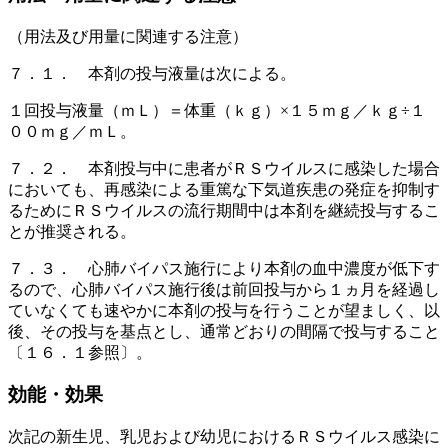
（用法及び用量に関連する注意）
７．１． 本剤の投与液量は次による。
１回投与液量（ｍＬ）＝体重（ｋｇ）×１５ｍｇ／ｋｇ÷１
００ｍｇ／ｍＬ。
７．２． 本剤投与中に患者がＲＳウイルスに感染した場合
においても、再感染による重篤な下気道疾患の発症を抑制す
るためにＲＳウイルスの流行期間中は本剤を継続投与するこ
とが推奨される。
７．３． 心肺バイパス施行により本剤の血中濃度が低下す
るので、心肺バイパス施行後は前回投与から１ヵ月を経過し
ていなくても速やかに本剤の投与を行うことが望ましく、以
後、その投与を基点とし、通常どおりの間隔で投与すること
〔１６．１参照〕。
効能・効果
次記の新生児、乳児および幼児におけるＲＳウイルス感染に