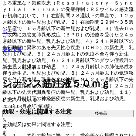
よる重篤な下気道疾患（Ｒｅｓｐｉｒａｔｏｒｙ Ｓｙｎｃ
ｙｔｉａｌ Ｖｉｒｕｓ）の発症抑制：ＲＳウイルス感染流
行初期において、１）在胎期間２８週以下の早産で、１２ヵ
月齢以下の新生児および乳児、２）在胎期間２９週〜３５週
の早産で、６ヵ月齢以下の新生児および乳児、３）過去６ヵ
ホーム
月以内に気管支肺異形成症（ＢＰＤ）の治療を受けた２４ヵ
月齢以下の新生児、乳児および幼児、４）２４ヵ月齢以下の
血行動態に異常のある先天性心疾患（ＣＨＤ）の新生児、乳
薬剤情報
児および幼児、５）２４ヵ月齢以下の免疫不全を伴う新生
児、乳児および幼児、６）２４ヵ月齢以下のダウン症候群の
新生児、乳児および幼児、７）２４ヵ月齢以下の肺低形成を
シナジス筋注液５０ｍｇ
伴う新生児、乳児および幼児、８）２４ヵ月齢以下の気道狭
窄を伴う新生児、乳児および幼児、９）２４ヵ月齢以下の先
シナジス筋注液５０ｍｇ
天性食道閉鎖症の新生児、乳児および幼児、１０）２４ヵ月
齢以下の先天代謝異常症の新生児、乳児および幼児、１１）
２４ヵ月齢以下の神経筋疾患の新生児、乳児および幼児。
抗RSウイルス薬
2024年03月改訂(第3版)
効能・効果に関連する注意
薬剤情報
後発品
先
（効能又は効果に関連する注意）
毒
劇
５．１． 本剤の投与に際しては、学会等から提唱されてい