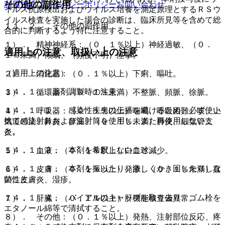
その他の副作用
利用規約
プライバシーポリシー
お問い合わせ
イルス抗原検出およびウイルス培養を測定原理とするＲＳウ
イルス検査を実施した場合の診断は、臨床所見等を含めて総
１１．２． その他の副作用
合的に判断するよう特に注意すること。
１）． 精神神経系：（０．１％以上）神経過敏、（０．
適用上の注意、取扱い上の注意
１％未満）傾眠、（頻度不明）痙攣。
（適用上の注意）
２）． 消化器：（０．１％以上）下痢、嘔吐。
１４．１． 薬剤調製時の注意
３）． 循環器：（０．１％未満）不整脈、頻脈、徐脈。
１４．１．１． 感染性疾患の伝播を避けるため、必ず使い
４）． 呼吸器：（０．１％以上）喘鳴、呼吸困難、咳、上
捨ての注射針および注射筒を使用し、また再使用しないこ
気道感染、鼻炎、鼻漏、（０．１％未満）肺炎、細気管支
と。
炎。
１４．１．２． 本剤を希釈しないこと。
５）． 血液：（０．１％以上）白血球減少。
１４．１．３． 本剤を振ったり、激しくかき回したりしな
６）． 皮膚：（０．１％以上）発疹、（０．１％未満）真
いこと。
菌性皮膚炎、湿疹。
１４．１．４． バイアルのキャップを取り去り、ゴム栓を
７）． 肝臓：（０．１％以上）肝機能検査値異常。
エタノール綿等で清拭すること。
８）． その他：（０．１％以上）発熱、注射部位反応、疼