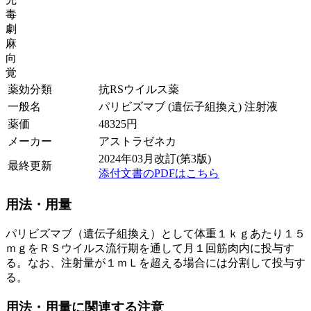
毒
劇
麻
向
覚
薬効分類
抗RSウイルス薬
一般名
パリビズマブ (遺伝子組換え) 注射液
薬価
48325
円
メーカー
アストラゼネカ
2024年03月改訂(第3版)
最終更新
添付文書のPDFはこちら
用法・用量
パリビズマブ（遺伝子組換え）として体重１ｋｇあたり１５
ｍｇをＲＳウイルス流行期を通して月１回筋肉内に投与す
る。なお、注射量が１ｍＬを超える場合には分割して投与す
る。
用法・用量に関連する注意