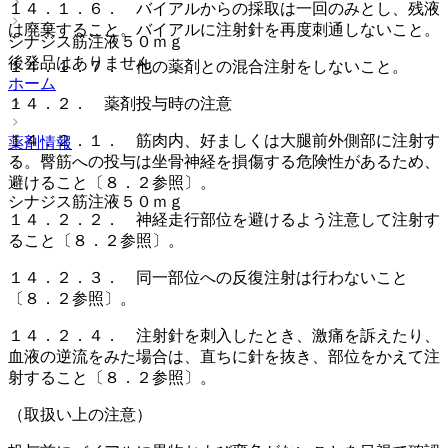
１４．１．６． バイアルからの採取は一回のみとし、残液
は廃棄すること。バイアルに注射針を再度刺通しないこと。
シナジス筋注液５０ｍｇ
後発品はありません
１４．１．７． 他の薬剤との混合注射をしないこと。
ホーム
１４．２． 薬剤投与時の注意
１４．２．１． 筋肉内、好ましくは大腿前外側部に注射す
薬剤情報
る。臀筋への投与は坐骨神経を損傷する危険性があるため、
避けること〔８．２参照〕。
シナジス筋注液５０ｍｇ
１４．２．２． 神経走行部位を避けるよう注意して注射す
ること〔８．２参照〕。
１４．２．３． 同一部位への反復注射は行わないこと
〔８．２参照〕。
１４．２．４． 注射針を刺入したとき、激痛を訴えたり、
血液の逆流をみた場合は、直ちに針を抜き、部位をかえて注
射すること〔８．２参照〕。
（取扱い上の注意）