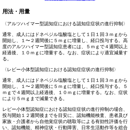
用法・用量
〈アルツハイマー型認知症における認知症症状の進行抑制〉
通常、成人にはドネペジル塩酸塩として１日１回３ｍｇから
開始し、１〜２週間後に５ｍｇに増量し、経口投与する。高
度のアルツハイマー型認知症患者には、５ｍｇで４週間以上
経過後、１０ｍｇに増量する。なお、症状により適宜減量す
る。
〈レビー小体型認知症における認知症症状の進行抑制〉
通常、成人にはドネペジル塩酸塩として１日１回３ｍｇから
開始し、１〜２週間後に５ｍｇに増量し、経口投与する。５
ｍｇで４週間以上経過後、１０ｍｇに増量する。なお、症状
により５ｍｇまで減量できる。
レビー小体型認知症における認知症症状の進行抑制の場合、
投与開始１２週間後までを目安に、認知機能検査、患者及び
家族・介護者から自他覚症状の聴取等による有効性評価を行
い、認知機能、精神症状・行動障害、日常生活動作等を総合