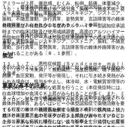
アミラーゼ上昇、倦怠感、むくみ、転倒、筋痛、体重減少、
１）． 錐体外路障害（アルツハイマー型認知症：０．１〜
（０．１％未満）顔面紅潮、脱力感、胸痛、（頻度不明）発
１％未満）：寡動、運動失調、ジスキネジア、ジストニア、
汗、顔面浮腫、発熱、縮瞳。
振戦、不随意運動、歩行異常、姿勢異常、言語障害等の錐体
外路障害があらわれることがある〔８．１参照〕。
発現頻度は、軽度及び中等度のアルツハイマー型認知症承認
時までの臨床試験及び使用成績調査、高度のアルツハイマー
２）． 錐体外路障害（レビー小体型認知症：９．５％）：
型認知症及びレビー小体型認知症承認時までの臨床試験の結
寡動、運動失調、ジスキネジア、ジストニア、振戦、不随意
果をあわせて算出した。
運動、歩行異常、姿勢異常、言語障害等の錐体外路障害があ
らわれることがある〔８．１参照〕。
禁忌
１１．１．７． 悪性症候群（Ｓｙｎｄｒｏｍｅ ｍａｌｉ
本剤の成分又はピペリジン誘導体に対し過敏症の既往歴のあ
ｎ）（０．１％未満）：無動緘黙、強度筋強剛、嚥下困難、
る患者。
頻脈、血圧変動、発汗等が発現し、それに引き続き発熱がみ
られる場合は、投与を中止し、体冷却、水・電解質管理等の
重要な基本的注意
全身管理とともに適切な処置を行うこと（本症発症時には、
白血球増加や血清ＣＫ上昇がみられることが多く、また、ミ
８．１． レビー小体型認知症で日常生活動作が制限される
オグロビン尿を伴う腎機能低下がみられることがある）。
錐体外路障害、あるいはレビー小体型認知症で薬物治療を要
する程度の錐体外路障害を有する場合、本剤の投与により、
１１．１．８． 横紋筋融解症（頻度不明）：筋肉痛、脱力
錐体外路障害悪化の発現率が高まる傾向がみられていること
感、ＣＫ上昇、血中ミオグロビン上昇及び尿中ミオグロビン
から、重篤な症状に移行しないよう観察を十分に行い、症状
上昇等があらわれた場合には、投与を中止し、適切な処置を