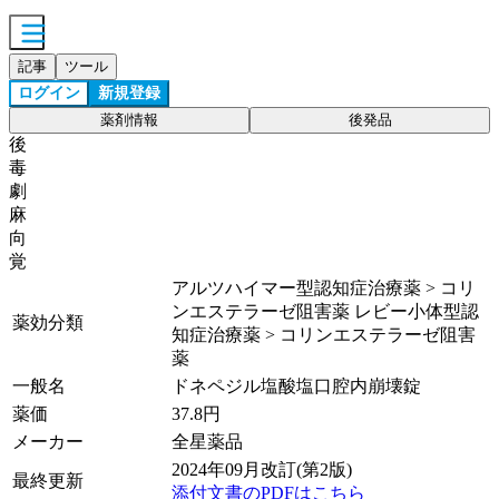
記事
ツール
ログイン
新規登録
薬剤情報
後発品
後
毒
劇
麻
向
覚
アルツハイマー型認知症治療薬 > コリ
ンエステラーゼ阻害薬 レビー小体型認
薬効分類
知症治療薬 > コリンエステラーゼ阻害
薬
一般名
ドネペジル塩酸塩口腔内崩壊錠
薬価
37.8
円
メーカー
全星薬品
2024年09月改訂(第2版)
最終更新
添付文書のPDFはこちら