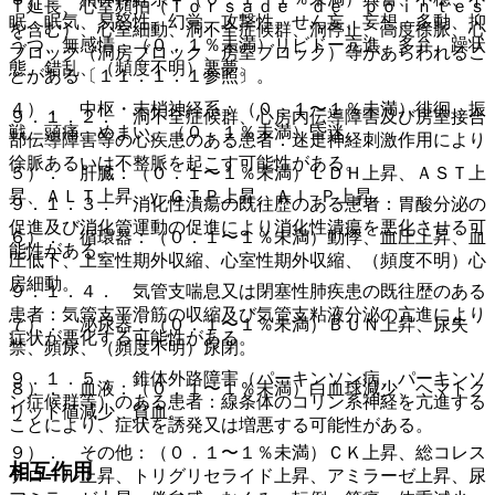
Ｔ延長、心室頻拍（Ｔｏｒｓａｄｅ ｄｅ ｐｏｉｎｔｅｓ
眠、眠気、易怒性、幻覚、攻撃性、せん妄、妄想、多動、抑
を含む）、心室細動、洞不全症候群、洞停止、高度徐脈、心
うつ、無感情、（０．１％未満）リビドー亢進、多弁、躁状
ブロック（洞房ブロック、房室ブロック）等があらわれるこ
態、錯乱、（頻度不明）悪夢。
とがある〔１１．１．１参照〕。
４）． 中枢・末梢神経系：（０．１〜１％未満）徘徊、振
９．１．２． 洞不全症候群、心房内伝導障害及び房室接合
戦、頭痛、めまい、（０．１％未満）昏迷。
部伝導障害等の心疾患のある患者：迷走神経刺激作用により
徐脈あるいは不整脈を起こす可能性がある。
５）． 肝臓：（０．１〜１％未満）ＬＤＨ上昇、ＡＳＴ上
昇、ＡＬＴ上昇、γ−ＧＴＰ上昇、Ａｌ−Ｐ上昇。
９．１．３． 消化性潰瘍の既往歴のある患者：胃酸分泌の
促進及び消化管運動の促進により消化性潰瘍を悪化させる可
６）． 循環器：（０．１〜１％未満）動悸、血圧上昇、血
能性がある。
圧低下、上室性期外収縮、心室性期外収縮、（頻度不明）心
房細動。
９．１．４． 気管支喘息又は閉塞性肺疾患の既往歴のある
患者：気管支平滑筋の収縮及び気管支粘液分泌の亢進により
７）． 泌尿器：（０．１〜１％未満）ＢＵＮ上昇、尿失
症状が悪化する可能性がある。
禁、頻尿、（頻度不明）尿閉。
９．１．５． 錐体外路障害（パーキンソン病、パーキンソ
８）． 血液：（０．１〜１％未満）白血球減少、ヘマトク
ン症候群等）のある患者：線条体のコリン系神経を亢進する
リット値減少、貧血。
ことにより、症状を誘発又は増悪する可能性がある。
９）． その他：（０．１〜１％未満）ＣＫ上昇、総コレス
相互作用
テロール上昇、トリグリセライド上昇、アミラーゼ上昇、尿