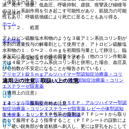
（保管上の注意）
涎、発汗、徐脈、低血圧、呼吸抑制、虚脱、痙攣及び縮瞳等
のコリン系副作用を引き起こす可能性があり、筋脱力の可能
室温保存。
性もあり、呼吸筋弛緩により死亡に至ることもあり得る。
ホーム
１３．２． 処置
アトロピン硫酸塩水和物のような３級アミン系抗コリン剤が
薬剤情報
本剤の過量投与の解毒剤として使用でき、アトロピン硫酸塩
水和物の１．０〜２．０ｍｇを初期投与量として静注し、臨
床反応に基づいてその後の用量を決める（他のコリン作動薬
ドネペジル塩酸塩ＯＤ錠５ｍｇ「ＺＥ」
では４級アンモニウム系抗コリン剤と併用した場合、血圧及
び心拍数が不安定になることが報告されている）。
アリセプト錠５ｍｇ
アルツハイマー型認知症治療薬 > コリ
ンエステラーゼ阻害薬 レビー小体型認知症治療薬 > コリン
適用上の注意、取扱い上の注意
エステラーゼ阻害薬
（適用上の注意）
ドネペジル塩酸塩錠５ｍｇ「ＤＳＥＰ」
アルツハイマー型認
１４．１． 薬剤交付時の注意
知症治療薬 > コリンエステラーゼ阻害薬 レビー小体型認知
１４．１．１． ＰＴＰ包装の薬剤はＰＴＰシートから取り
症治療薬 > コリンエステラーゼ阻害薬
出して服用するよう指導すること（ＰＴＰシートの誤飲によ
り、硬い鋭角部が食道粘膜へ刺入し、更には穿孔をおこして