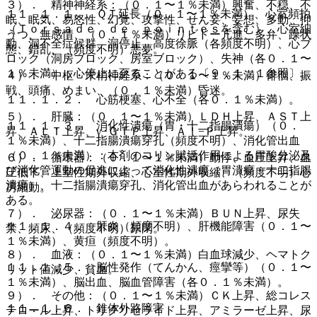
３）． 精神神経系：（０．１〜１％未満）興奮、不穏、不
１１．１．１． ＱＴ延長（０．１〜１％未満）、心室頻拍
眠、眠気、易怒性、幻覚、攻撃性、せん妄、妄想、多動、抑
（Ｔｏｒｓａｄｅ ｄｅ ｐｏｉｎｔｅｓを含む）、心室細
うつ、無感情、（０．１％未満）リビドー亢進、多弁、躁状
動、洞不全症候群、洞停止、高度徐脈（各頻度不明）、心ブ
態、錯乱、（頻度不明）悪夢。
ロック（洞房ブロック、房室ブロック）、失神（各０．１〜
１％未満）：心停止に至ることがある〔９．１．１参照〕。
４）． 中枢・末梢神経系：（０．１〜１％未満）徘徊、振
戦、頭痛、めまい、（０．１％未満）昏迷。
１１．１．２． 心筋梗塞、心不全（各０．１％未満）。
５）． 肝臓：（０．１〜１％未満）ＬＤＨ上昇、ＡＳＴ上
１１．１．３． 消化性潰瘍（胃・十二指腸潰瘍）（０．
昇、ＡＬＴ上昇、γ−ＧＴＰ上昇、Ａｌ−Ｐ上昇。
１％未満）、十二指腸潰瘍穿孔（頻度不明）、消化管出血
（０．１％未満）：本剤のコリン賦活作用による胃酸分泌及
６）． 循環器：（０．１〜１％未満）動悸、血圧上昇、血
び消化管運動の促進によって消化性潰瘍（胃潰瘍・十二指腸
圧低下、上室性期外収縮、心室性期外収縮、（頻度不明）心
潰瘍）、十二指腸潰瘍穿孔、消化管出血があらわれることが
房細動。
ある。
７）． 泌尿器：（０．１〜１％未満）ＢＵＮ上昇、尿失
１１．１．４． 肝炎（頻度不明）、肝機能障害（０．１〜
禁、頻尿、（頻度不明）尿閉。
１％未満）、黄疸（頻度不明）。
８）． 血液：（０．１〜１％未満）白血球減少、ヘマトク
１１．１．５． 脳性発作（てんかん、痙攣等）（０．１〜
リット値減少、貧血。
１％未満）、脳出血、脳血管障害（各０．１％未満）。
９）． その他：（０．１〜１％未満）ＣＫ上昇、総コレス
１１．１．６． 錐体外路障害
テロール上昇、トリグリセライド上昇、アミラーゼ上昇、尿