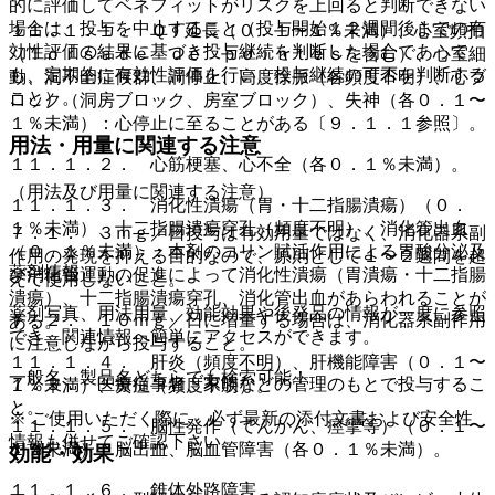
的に評価してベネフィットがリスクを上回ると判断できない
場合は、投与を中止すること（投与開始１２週間後までの有
１１．１．１． ＱＴ延長（０．１〜１％未満）、心室頻拍
効性評価の結果に基づき投与継続を判断した場合であって
（Ｔｏｒｓａｄｅ ｄｅ ｐｏｉｎｔｅｓを含む）、心室細
も、定期的に有効性評価を行い、投与継続の可否を判断する
動、洞不全症候群、洞停止、高度徐脈（各頻度不明）、心ブ
こと）。
ロック（洞房ブロック、房室ブロック）、失神（各０．１〜
１％未満）：心停止に至ることがある〔９．１．１参照〕。
用法・用量に関連する注意
１１．１．２． 心筋梗塞、心不全（各０．１％未満）。
（用法及び用量に関連する注意）
１１．１．３． 消化性潰瘍（胃・十二指腸潰瘍）（０．
１％未満）、十二指腸潰瘍穿孔（頻度不明）、消化管出血
７．１． ３ｍｇ／日投与は有効用量ではなく、消化器系副
（０．１％未満）：本剤のコリン賦活作用による胃酸分泌及
作用の発現を抑える目的なので、原則として１〜２週間を超
薬剤情報
び消化管運動の促進によって消化性潰瘍（胃潰瘍・十二指腸
えて使用しないこと。
潰瘍）、十二指腸潰瘍穿孔、消化管出血があらわれることが
薬剤写真、用法用量、効能効果や後発品の情報が一度に参照
７．２． １０ｍｇ／日に増量する場合は、消化器系副作用
ある。
でき、関連情報へ簡単にアクセスができます。
に注意しながら投与すること。
１１．１．４． 肝炎（頻度不明）、肝機能障害（０．１〜
一般名、製品名どちらでも検索可能！
７．３． 医療従事者、家族などの管理のもとで投与するこ
１％未満）、黄疸（頻度不明）。
と。
※ ご使用いただく際に、必ず最新の添付文書および安全性
１１．１．５． 脳性発作（てんかん、痙攣等）（０．１〜
情報も併せてご確認下さい。
１％未満）、脳出血、脳血管障害（各０．１％未満）。
効能・効果
１１．１．６． 錐体外路障害