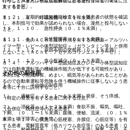
に応じて減量又は中止など適切な処置を行うこと〔１１．
行うこと。また、横紋筋融解症による急性腎障害の発症に注
１．６参照〕。
意すること。
８．２． 定期的に認知機能検査を行う等患者の状態を確認
１１．１．９． 呼吸困難（０．１％未満）。
し、本剤投与で効果が認められない場合、漫然と投与しない
１１．１．１０． 急性膵炎（０．１％未満）。
こと。
１１．１．１１． 急性腎障害（０．１％未満）。
８．３． 他のＡＣｈＥ阻害作用を有する同効薬＜アルツハ
イマー型・レビー小体型認知症＞（ガランタミン等）と併用
１１．１．１２． 原因不明の突然死（０．１％未満）。
しないこと（ＡＣｈＥ：アセチルコリンエステラーゼ）。
１１．１．１３． 血小板減少（０．１％未満）。
８．４． アルツハイマー型認知症及びレビー小体型認知症
では自動車運転等の機械操作能力が低下する可能性があり、
その他の副作用
本剤により意識障害、めまい、眠気等があらわれることがあ
るので自動車運転等危険を伴う機械操作に従事しないよう患
１１．２． その他の副作用
者等に十分に説明すること。
１）． 過敏症：（０．１〜１％未満）発疹、そう痒感。
（特定の背景を有する患者に関する注意）
２）． 消化器：（１〜３％未満）食欲不振、嘔気、嘔吐、
（合併症・既往歴等のある患者）
下痢、（０．１〜１％未満）腹痛、便秘、流涎、（０．１％
未満）嚥下障害、便失禁。
９．１．１． 心疾患（心筋梗塞、弁膜症、心筋症等）を有
する患者、電解質異常（低カリウム血症等）のある患者：Ｑ
３）． 精神神経系：（０．１〜１％未満）興奮、不穏、不