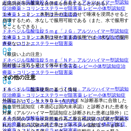
ドネペジル塩酸塩錠５ｍｇ「ＦＦＰ」
アルツハイマー型認知
縦隔洞炎等の重篤な合併症を併発することがある）。
症治療薬 > コリンエステラーゼ阻害薬 レビー小体型認知症
１４．１．２． 本剤は舌の上にのせて唾液を浸潤させると
治療薬 > コリンエステラーゼ阻害薬
崩壊するため、水なしで服用可能である（また、水で服用す
ることもできる）。
ドネペジル塩酸塩錠５ｍｇ「ＪＧ」
アルツハイマー型認知症
治療薬 > コリンエステラーゼ阻害薬 レビー小体型認知症治
１４．１．３． 本剤は寝たままの状態では、水なしで服用
療薬 > コリンエステラーゼ阻害薬
させないこと。
（取扱い上の注意）
ドネペジル塩酸塩錠５ｍｇ「ＮＰ」
アルツハイマー型認知症
開封後は湿気を避けて保存すること。
治療薬 > コリンエステラーゼ阻害薬 レビー小体型認知症治
療薬 > コリンエステラーゼ阻害薬
その他の注意
ドネペジル塩酸塩錠５ｍｇ「ＴＳＵ」
アルツハイマー型認知
１５．１． 臨床使用に基づく情報
症治療薬 > コリンエステラーゼ阻害薬 レビー小体型認知症
外国において、ＮＩＮＤＳ−ＡＩＲＥＮ診断基準に合致した
治療薬 > コリンエステラーゼ阻害薬
脳血管性認知症（本適応は国内未承認）と診断された患者を
対象（アルツハイマー型認知症と診断された患者は除外）に
ドネペジル塩酸塩錠５ｍｇ「アメル」
アルツハイマー型認知
６カ月間のプラセボ対照無作為二重盲検試験３試験が実施さ
症治療薬 > コリンエステラーゼ阻害薬 レビー小体型認知症
れた。最初の試験の死亡率はドネペジル塩酸塩５ｍｇ群１．
治療薬 > コリンエステラーゼ阻害薬