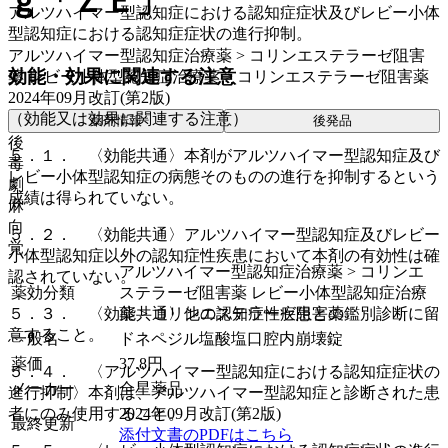
ｇ「ＺＥ」
アルツハイマー型認知症における認知症症状及びレビー小体
型認知症における認知症症状の進行抑制。
アルツハイマー型認知症治療薬 > コリンエステラーゼ阻害
効能・効果に関連する注意
薬 レビー小体型認知症治療薬 > コリンエステラーゼ阻害薬
2024年09月改訂(第2版)
（効能又は効果に関連する注意）
薬剤情報
後発品
後
５．１． 〈効能共通〉本剤がアルツハイマー型認知症及び
毒
レビー小体型認知症の病態そのものの進行を抑制するという
劇
成績は得られていない。
麻
向
５．２． 〈効能共通〉アルツハイマー型認知症及びレビー
覚
小体型認知症以外の認知症性疾患において本剤の有効性は確
アルツハイマー型認知症治療薬 > コリンエ
認されていない。
薬効分類
ステラーゼ阻害薬 レビー小体型認知症治療
５．３． 〈効能共通〉他の認知症性疾患との鑑別診断に留
薬 > コリンエステラーゼ阻害薬
意すること。
一般名
ドネペジル塩酸塩口腔内崩壊錠
薬価
37.8
円
５．４． 〈アルツハイマー型認知症における認知症症状の
メーカー
全星薬品
進行抑制〉本剤は、アルツハイマー型認知症と診断された患
者にのみ使用すること。
2024年09月改訂(第2版)
最終更新
添付文書のPDFはこちら