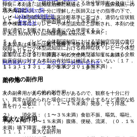
行うこと。また、横紋筋融解症による急性腎障害の発症に注
抑制〉本剤は、認知症治療に精通し、「１７．臨床成績」の
意すること。
監修医師一覧
項の内容について十分に理解した医師又はその指導の下で、
UpToDate特別割引
レビー小体型認知症の臨床診断基準に基づき、適切な症状観
１１．１．９． 呼吸困難（０．１％未満）。
運営会社
察や検査等によりレビー小体型認知症と診断され、本剤の使
用が適切と判断された患者にのみ使用すること。
１１．１．１０． 急性膵炎（０．１％未満）。
© 2021 HOKUTO Inc. All rights reserved.
５．６． 〈レビー小体型認知症における認知症症状の進行
１１．１．１１． 急性腎障害（０．１％未満）。
※本製品は疾病の診断・治療・予防を目的としたプログラム
抑制〉レビー小体型認知症における精神症状・レビー小体型
ではありません。
認知症における行動障害、レビー小体型認知症における全般
１１．１．１２． 原因不明の突然死（０．１％未満）。
臨床症状に対する本剤の有効性は確認されていない〔１７．
利用規約
プライバシーポリシー
お問い合わせ
１１．１．１３． 血小板減少（０．１％未満）。
１．３、１７．１．４、１７．２．１参照〕。
その他の副作用
副作用
１１．２． その他の副作用
次の副作用があらわれることがあるので、観察を十分に行
い、異常が認められた場合には投与を中止するなど適切な処
１）． 過敏症：（０．１〜１％未満）発疹、そう痒感。
置を行うこと。
２）． 消化器：（１〜３％未満）食欲不振、嘔気、嘔吐、
重大な副作用
下痢、（０．１〜１％未満）腹痛、便秘、流涎、（０．１％
未満）嚥下障害、便失禁。
１１．１． 重大な副作用