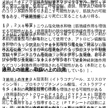
コリンエステラーゼ阻害剤の過量投与は高度嘔気、嘔吐、流
本剤は、主として薬物代謝酵素ＣＹＰ３Ａ４及び一部ＣＹＰ
涎、発汗、徐脈、低血圧、呼吸抑制、虚脱、痙攣及び縮瞳等
２Ｄ６で代謝される〔１６．４参照〕。
のコリン系副作用を引き起こす可能性があり、筋脱力の可能
性もあり、呼吸筋弛緩により死亡に至ることもあり得る。
１０．２． 併用注意：
１３．２． 処置
１）． スキサメトニウム塩化物水和物［筋弛緩作用を増強
する可能性がある（併用薬剤の脱分極性筋弛緩作用を増強す
アトロピン硫酸塩水和物のような３級アミン系抗コリン剤が
る可能性がある）］。
本剤の過量投与の解毒剤として使用でき、アトロピン硫酸塩
水和物の１．０〜２．０ｍｇを初期投与量として静注し、臨
２）． コリン賦活剤（アセチルコリン塩化物、カルプロニ
床反応に基づいてその後の用量を決める（他のコリン作動薬
ウム塩化物、ベタネコール塩化物）、コリンエステラーゼ阻
では４級アンモニウム系抗コリン剤と併用した場合、血圧及
害剤（アンベノニウム塩化物、ジスチグミン臭化物、ピリド
び心拍数が不安定になることが報告されている）。
スチグミン臭化物、ネオスチグミン等）［迷走神経刺激作用
などコリン刺激作用が増強される可能性がある（本剤ととも
適用上の注意、取扱い上の注意
にコリン作動性の作用メカニズムを有している）］。
３）． ＣＹＰ３Ａ阻害剤（イトラコナゾール、エリスロマ
（適用上の注意）
イシン等）、ブロモクリプチンメシル酸塩、イストラデフィ
１４．１． 薬剤交付時の注意
リン［本剤の代謝を阻害し作用を増強させる可能性がある
（併用薬剤のチトクロームＰ４５０（ＣＹＰ３Ａ４）阻害作
１４．１．１． ＰＴＰ包装の薬剤はＰＴＰシートから取り
用による）］。
出して服用するよう指導すること（ＰＴＰシートの誤飲によ
り、硬い鋭角部が食道粘膜へ刺入し、更には穿孔をおこして