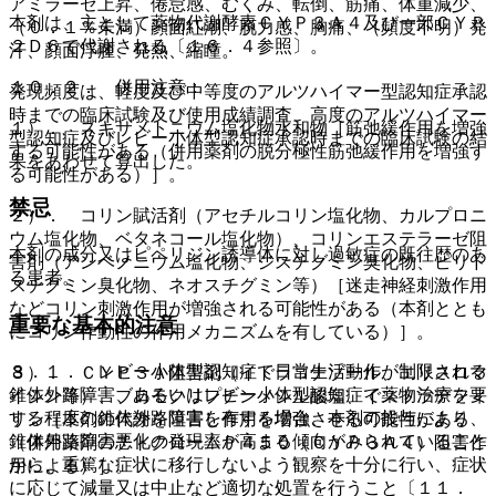
アミラーゼ上昇、倦怠感、むくみ、転倒、筋痛、体重減少、
本剤は、主として薬物代謝酵素ＣＹＰ３Ａ４及び一部ＣＹＰ
（０．１％未満）顔面紅潮、脱力感、胸痛、（頻度不明）発
２Ｄ６で代謝される〔１６．４参照〕。
汗、顔面浮腫、発熱、縮瞳。
１０．２． 併用注意：
発現頻度は、軽度及び中等度のアルツハイマー型認知症承認
時までの臨床試験及び使用成績調査、高度のアルツハイマー
１）． スキサメトニウム塩化物水和物［筋弛緩作用を増強
型認知症及びレビー小体型認知症承認時までの臨床試験の結
する可能性がある（併用薬剤の脱分極性筋弛緩作用を増強す
果をあわせて算出した。
る可能性がある）］。
禁忌
２）． コリン賦活剤（アセチルコリン塩化物、カルプロニ
ウム塩化物、ベタネコール塩化物）、コリンエステラーゼ阻
本剤の成分又はピペリジン誘導体に対し過敏症の既往歴のあ
害剤（アンベノニウム塩化物、ジスチグミン臭化物、ピリド
る患者。
スチグミン臭化物、ネオスチグミン等）［迷走神経刺激作用
などコリン刺激作用が増強される可能性がある（本剤ととも
重要な基本的注意
にコリン作動性の作用メカニズムを有している）］。
８．１． レビー小体型認知症で日常生活動作が制限される
３）． ＣＹＰ３Ａ阻害剤（イトラコナゾール、エリスロマ
錐体外路障害、あるいはレビー小体型認知症で薬物治療を要
イシン等）、ブロモクリプチンメシル酸塩、イストラデフィ
する程度の錐体外路障害を有する場合、本剤の投与により、
リン［本剤の代謝を阻害し作用を増強させる可能性がある
錐体外路障害悪化の発現率が高まる傾向がみられていること
（併用薬剤のチトクロームＰ４５０（ＣＹＰ３Ａ４）阻害作
から、重篤な症状に移行しないよう観察を十分に行い、症状
用による）］。
に応じて減量又は中止など適切な処置を行うこと〔１１．