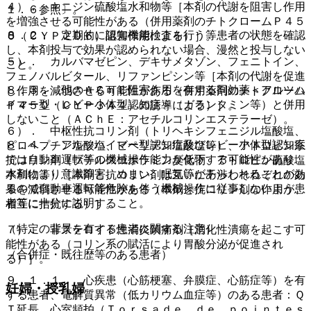
４）． キニジン硫酸塩水和物等［本剤の代謝を阻害し作用
１．６参照〕。
を増強させる可能性がある（併用薬剤のチトクロームＰ４５
８．２． 定期的に認知機能検査を行う等患者の状態を確認
０（ＣＹＰ２Ｄ６）阻害作用による）］。
し、本剤投与で効果が認められない場合、漫然と投与しない
５）． カルバマゼピン、デキサメタゾン、フェニトイン、
こと。
フェノバルビタール、リファンピシン等［本剤の代謝を促進
８．３． 他のＡＣｈＥ阻害作用を有する同効薬＜アルツハ
し作用を減弱させる可能性がある（併用薬剤のチトクローム
イマー型・レビー小体型認知症＞（ガランタミン等）と併用
Ｐ４５０（ＣＹＰ３Ａ４）の誘導による）］。
しないこと（ＡＣｈＥ：アセチルコリンエステラーゼ）。
６）． 中枢性抗コリン剤（トリヘキシフェニジル塩酸塩、
８．４． アルツハイマー型認知症及びレビー小体型認知症
ピロヘプチン塩酸塩、ビペリデン塩酸塩等）、アトロピン系
では自動車運転等の機械操作能力が低下する可能性があり、
抗コリン剤（ブチルスコポラミン臭化物、アトロピン硫酸塩
本剤により意識障害、めまい、眠気等があらわれることがあ
水和物等）［本剤と抗コリン剤は互いに干渉しそれぞれの効
るので自動車運転等危険を伴う機械操作に従事しないよう患
果を減弱させる可能性がある（本剤と抗コリン剤の作用が、
者等に十分に説明すること。
相互に拮抗する）］。
（特定の背景を有する患者に関する注意）
７）． 非ステロイド性消炎鎮痛剤［消化性潰瘍を起こす可
能性がある（コリン系の賦活により胃酸分泌が促進され
（合併症・既往歴等のある患者）
る）］。
９．１．１． 心疾患（心筋梗塞、弁膜症、心筋症等）を有
妊婦・授乳婦
する患者、電解質異常（低カリウム血症等）のある患者：Ｑ
Ｔ延長、心室頻拍（Ｔｏｒｓａｄｅ ｄｅ ｐｏｉｎｔｅｓ