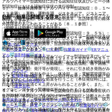
アルツハイマー型認知症における認知症症状及びレビー小体
型認知症における認知症症状の進行抑制。
１）． 錐体外路障害（アルツハイマー型認知症：０．１〜
１％未満）：寡動、運動失調、ジスキネジア、ジストニア、
※本製品は疾病の診断・治療・予防を目的としたプログラム
効能・効果に関連する注意
振戦、不随意運動、歩行異常、姿勢異常、言語障害等の錐体
ではありません。
外路障害があらわれることがある〔８．１参照〕。
（効能又は効果に関連する注意）
２）． 錐体外路障害（レビー小体型認知症：９．５％）：
５．１． 〈効能共通〉本剤がアルツハイマー型認知症及び
寡動、運動失調、ジスキネジア、ジストニア、振戦、不随意
レビー小体型認知症の病態そのものの進行を抑制するという
運動、歩行異常、姿勢異常、言語障害等の錐体外路障害があ
ホーム
ノート
成績は得られていない。
らわれることがある〔８．１参照〕。
表・計算
レジメン
CTCAE
抗菌薬ガイド
ERマニュ
アル
薬剤情報
ポスト
５．２． 〈効能共通〉アルツハイマー型認知症及びレビー
１１．１．７． 悪性症候群（Ｓｙｎｄｒｏｍｅ ｍａｌｉ
小体型認知症以外の認知症性疾患において本剤の有効性は確
ｎ）（０．１％未満）：無動緘黙、強度筋強剛、嚥下困難、
新規登録
認されていない。
頻脈、血圧変動、発汗等が発現し、それに引き続き発熱がみ
ログイン
られる場合は、投与を中止し、体冷却、水・電解質管理等の
監修医師一覧
５．３． 〈効能共通〉他の認知症性疾患との鑑別診断に留
全身管理とともに適切な処置を行うこと（本症発症時には、
UpToDate特別割引
意すること。
白血球増加や血清ＣＫ上昇がみられることが多く、また、ミ
運営会社
オグロビン尿を伴う腎機能低下がみられることがある）。
５．４． 〈アルツハイマー型認知症における認知症症状の
© 2021 HOKUTO Inc. All rights reserved.
進行抑制〉本剤は、アルツハイマー型認知症と診断された患
１１．１．８． 横紋筋融解症（頻度不明）：筋肉痛、脱力
利用規約
プライバシーポリシー
お問い合わせ
者にのみ使用すること。
感、ＣＫ上昇、血中ミオグロビン上昇及び尿中ミオグロビン
ホーム
表・計算
レジメン
CTCAE
抗菌薬ガイド
上昇等があらわれた場合には、投与を中止し、適切な処置を
５．５． 〈レビー小体型認知症における認知症症状の進行
ERマニュアル
薬剤情報
ポスト