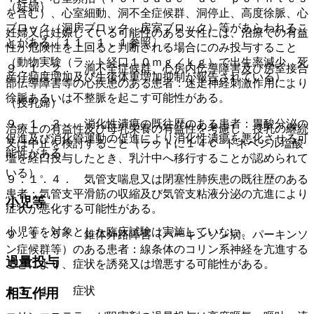
（妊婦）
を含む）、心室細動、洞不全症候群、洞停止、高度徐脈、心
ブロック（洞房ブロック、房室ブロック）等があらわれるこ
妊婦又は妊娠している可能性のある女性には、治療での有益
とがある〔１１．１．１参照〕。
性が危険性を上回ると判断される場合にのみ投与すること
（動物実験（ラット経口１０ｍｇ／ｋｇ）で出生率減少、死
９．１．２． 洞不全症候群、心房内伝導障害及び房室接合
産仔頻度増加及び生後体重増加抑制が報告されている）。
部伝導障害等の心疾患のある患者：迷走神経刺激作用により
徐脈あるいは不整脈を起こす可能性がある。
（授乳婦）
９．１．３． 消化性潰瘍の既往歴のある患者：胃酸分泌の
治療上の有益性及び母乳栄養の有益性を考慮し、授乳の継続
促進及び消化管運動の促進により消化性潰瘍を悪化させる可
又は中止を検討すること（ラットに１４Ｃ−ドネペジル塩酸
能性がある。
塩を経口投与したとき、乳汁中へ移行することが認められて
いる）。
９．１．４． 気管支喘息又は閉塞性肺疾患の既往歴のある
患者：気管支平滑筋の収縮及び気管支粘液分泌の亢進により
小児等
症状が悪化する可能性がある。
小児等を対象とした臨床試験は実施していない。
９．１．５． 錐体外路障害（パーキンソン病、パーキンソ
ン症候群等）のある患者：線条体のコリン系神経を亢進する
過量投与
ことにより、症状を誘発又は増悪する可能性がある。
１３．１． 症状
相互作用