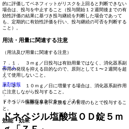
的に評価してベネフィットがリスクを上回ると判断できない
場合は、投与を中止すること（投与開始１２週間後までの有
効性評価の結果に基づき投与継続を判断した場合であって
も、定期的に有効性評価を行い、投与継続の可否を判断する
こと）。
用法・用量に関連する注意
（用法及び用量に関連する注意）
７．１． ３ｍｇ／日投与は有効用量ではなく、消化器系副
ホーム
作用の発現を抑える目的なので、原則として１〜２週間を超
えて使用しないこと。
薬剤情報
７．２． １０ｍｇ／日に増量する場合は、消化器系副作用
に注意しながら投与すること。
ドネペジル塩酸塩ＯＤ錠５ｍｇ「ＺＥ」
７．３． 医療従事者、家族などの管理のもとで投与するこ
と。
ドネペジル塩酸塩ＯＤ錠５ｍ
効能・効果