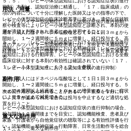
５．５． 〈レビー小体型認知症における認知症症状の進行
抑制〉本剤は、認知症治療に精通し、「１７．臨床成績」の
用法・用量
項の内容について十分に理解した医師又はその指導の下で、
レビー小体型認知症の臨床診断基準に基づき、適切な症状観
〈アルツハイマー型認知症における認知症症状の進行抑制〉
察や検査等によりレビー小体型認知症と診断され、本剤の使
用が適切と判断された患者にのみ使用すること。
通常、成人にはドネペジル塩酸塩として１日１回３ｍｇから
開始し、１〜２週間後に５ｍｇに増量し、経口投与する。高
５．６． 〈レビー小体型認知症における認知症症状の進行
度のアルツハイマー型認知症患者には、５ｍｇで４週間以上
抑制〉レビー小体型認知症における精神症状・レビー小体型
経過後、１０ｍｇに増量する。なお、症状により適宜減量す
認知症における行動障害、レビー小体型認知症における全般
る。
臨床症状に対する本剤の有効性は確認されていない〔１７．
１．３、１７．１．４、１７．２．１参照〕。
〈レビー小体型認知症における認知症症状の進行抑制〉
通常、成人にはドネペジル塩酸塩として１日１回３ｍｇから
副作用
開始し、１〜２週間後に５ｍｇに増量し、経口投与する。５
ｍｇで４週間以上経過後、１０ｍｇに増量する。なお、症状
次の副作用があらわれることがあるので、観察を十分に行
により５ｍｇまで減量できる。
い、異常が認められた場合には投与を中止するなど適切な処
置を行うこと。
レビー小体型認知症における認知症症状の進行抑制の場合、
投与開始１２週間後までを目安に、認知機能検査、患者及び
重大な副作用
家族・介護者から自他覚症状の聴取等による有効性評価を行
い、認知機能、精神症状・行動障害、日常生活動作等を総合
１１．１． 重大な副作用