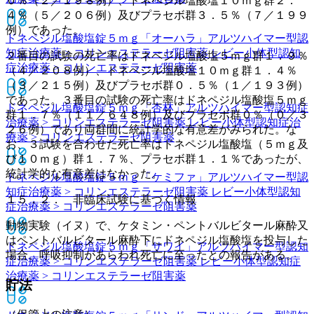
０％（２／１９８例）、ドネペジル塩酸塩１０ｍｇ群２．
４％（５／２０６例）及びプラセボ群３．５％（７／１９９
例）であった。
ドネペジル塩酸塩錠５ｍｇ「オーハラ」
アルツハイマー型認
知症治療薬 > コリンエステラーゼ阻害薬 レビー小体型認知
２番目の試験の死亡率はドネペジル塩酸塩５ｍｇ群１．９％
症治療薬 > コリンエステラーゼ阻害薬
（４／２０８例）、ドネペジル塩酸塩１０ｍｇ群１．４％
（３／２１５例）及びプラセボ群０．５％（１／１９３例）
であった。３番目の試験の死亡率はドネペジル塩酸塩５ｍｇ
ドネペジル塩酸塩錠５ｍｇ「杏林」
アルツハイマー型認知症
群１．７％（１１／６４８例）及びプラセボ群０％（０／３
治療薬 > コリンエステラーゼ阻害薬 レビー小体型認知症治
２６例）であり両群間に統計学的な有意差がみられた。な
療薬 > コリンエステラーゼ阻害薬
お、３試験を合わせた死亡率はドネペジル塩酸塩（５ｍｇ及
び１０ｍｇ）群１．７％、プラセボ群１．１％であったが、
統計学的な有意差はなかった。
ドネペジル塩酸塩錠５ｍｇ「ケミファ」
アルツハイマー型認
知症治療薬 > コリンエステラーゼ阻害薬 レビー小体型認知
１５．２． 非臨床試験に基づく情報
症治療薬 > コリンエステラーゼ阻害薬
動物実験（イヌ）で、ケタミン・ペントバルビタール麻酔又
はペントバルビタール麻酔下にドネペジル塩酸塩を投与した
ドネペジル塩酸塩錠５ｍｇ「サワイ」
アルツハイマー型認知
場合、呼吸抑制があらわれ死亡に至ったとの報告がある。
症治療薬 > コリンエステラーゼ阻害薬 レビー小体型認知症
治療薬 > コリンエステラーゼ阻害薬
貯法