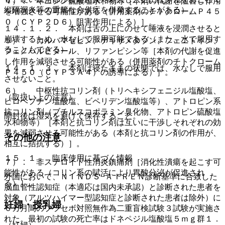
４）． キニジン硫酸塩水和物等［本剤の代謝を阻害し作用
縦隔洞炎等の重篤な合併症を併発することがある）。
を増強させる可能性がある（併用薬剤のチトクロームＰ４５
０（ＣＹＰ２Ｄ６）阻害作用による）］。
１４．１．２． 本剤は舌の上にのせて唾液を浸潤させると
崩壊するため、水なしで服用可能である（また、水で服用す
５）． カルバマゼピン、デキサメタゾン、フェニトイン、
ることもできる）。
フェノバルビタール、リファンピシン等［本剤の代謝を促進
し作用を減弱させる可能性がある（併用薬剤のチトクローム
１４．１．３． 本剤は寝たままの状態では、水なしで服用
Ｐ４５０（ＣＹＰ３Ａ４）の誘導による）］。
させないこと。
６）． 中枢性抗コリン剤（トリヘキシフェニジル塩酸塩、
（取扱い上の注意）
ピロヘプチン塩酸塩、ビペリデン塩酸塩等）、アトロピン系
抗コリン剤（ブチルスコポラミン臭化物、アトロピン硫酸塩
開封後は湿気を避けて保存すること。
水和物等）［本剤と抗コリン剤は互いに干渉しそれぞれの効
果を減弱させる可能性がある（本剤と抗コリン剤の作用が、
その他の注意
相互に拮抗する）］。
１５．１． 臨床使用に基づく情報
７）． 非ステロイド性消炎鎮痛剤［消化性潰瘍を起こす可
能性がある（コリン系の賦活により胃酸分泌が促進され
外国において、ＮＩＮＤＳ−ＡＩＲＥＮ診断基準に合致した
る）］。
脳血管性認知症（本適応は国内未承認）と診断された患者を
対象（アルツハイマー型認知症と診断された患者は除外）に
妊婦・授乳婦
６カ月間のプラセボ対照無作為二重盲検試験３試験が実施さ
れた。最初の試験の死亡率はドネペジル塩酸塩５ｍｇ群１．