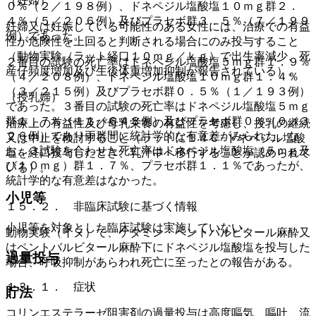
（妊婦）
０％（２／１９８例）、ドネペジル塩酸塩１０ｍｇ群２．
４％（５／２０６例）及びプラセボ群３．５％（７／１９９
妊婦又は妊娠している可能性のある女性には、治療での有益
例）であった。
性が危険性を上回ると判断される場合にのみ投与すること
（動物実験（ラット経口１０ｍｇ／ｋｇ）で出生率減少、死
２番目の試験の死亡率はドネペジル塩酸塩５ｍｇ群１．９％
産仔頻度増加及び生後体重増加抑制が報告されている）。
（４／２０８例）、ドネペジル塩酸塩１０ｍｇ群１．４％
（３／２１５例）及びプラセボ群０．５％（１／１９３例）
（授乳婦）
であった。３番目の試験の死亡率はドネペジル塩酸塩５ｍｇ
群１．７％（１１／６４８例）及びプラセボ群０％（０／３
治療上の有益性及び母乳栄養の有益性を考慮し、授乳の継続
２６例）であり両群間に統計学的な有意差がみられた。な
又は中止を検討すること（ラットに１４Ｃ−ドネペジル塩酸
お、３試験を合わせた死亡率はドネペジル塩酸塩（５ｍｇ及
塩を経口投与したとき、乳汁中へ移行することが認められて
び１０ｍｇ）群１．７％、プラセボ群１．１％であったが、
いる）。
統計学的な有意差はなかった。
小児等
１５．２． 非臨床試験に基づく情報
小児等を対象とした臨床試験は実施していない。
動物実験（イヌ）で、ケタミン・ペントバルビタール麻酔又
はペントバルビタール麻酔下にドネペジル塩酸塩を投与した
過量投与
場合、呼吸抑制があらわれ死亡に至ったとの報告がある。
１３．１． 症状
貯法
コリンエステラーゼ阻害剤の過量投与は高度嘔気、嘔吐、流