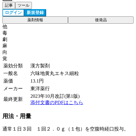
記事
ツール
ログイン
新規登録
薬剤情報
後発品
他
毒
劇
麻
向
覚
薬効分類
漢方製剤
一般名
六味地黄丸エキス細粒
薬価
13.1
円
メーカー
東洋薬行
2023年10月改訂(第1版)
最終更新
添付文書のPDFはこちら
用法・用量
通常１日３回 １回２．０ｇ（１包）を空腹時経口投与。