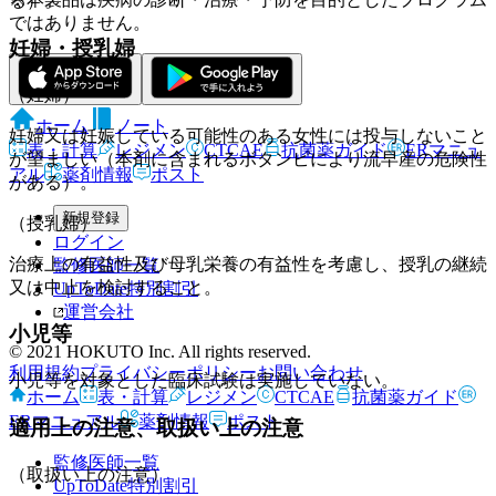
る）。
ではありません。
妊婦・授乳婦
（妊婦）
ホーム
ノート
妊婦又は妊娠している可能性のある女性には投与しないこと
表・計算
レジメン
CTCAE
抗菌薬ガイド
ERマニュ
が望ましい（本剤に含まれるボタンピにより流早産の危険性
アル
薬剤情報
ポスト
がある）。
新規登録
（授乳婦）
ログイン
治療上の有益性及び母乳栄養の有益性を考慮し、授乳の継続
監修医師一覧
又は中止を検討すること。
UpToDate特別割引
運営会社
小児等
© 2021 HOKUTO Inc. All rights reserved.
利用規約
プライバシーポリシー
お問い合わせ
小児等を対象とした臨床試験は実施していない。
ホーム
表・計算
レジメン
CTCAE
抗菌薬ガイド
ERマニュアル
薬剤情報
ポスト
適用上の注意、取扱い上の注意
監修医師一覧
（取扱い上の注意）
UpToDate特別割引