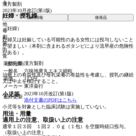
る）。
漢方製剤
2023年10月改訂(第1版)
妊婦・授乳婦
薬剤情報
後発品
他
（妊婦）
毒
劇
妊婦又は妊娠している可能性のある女性には投与しないこと
麻
が望ましい（本剤に含まれるボタンピにより流早産の危険性
向
がある）。
覚
薬効分類
漢方製剤
（授乳婦）
一般名
六味地黄丸エキス細粒
治療上の有益性及び母乳栄養の有益性を考慮し、授乳の継続
薬価
13.1
円
又は中止を検討すること。
メーカー
東洋薬行
小児等
2023年10月改訂(第1版)
最終更新
添付文書のPDFはこちら
小児等を対象とした臨床試験は実施していない。
用法・用量
適用上の注意、取扱い上の注意
通常１日３回 １回２．０ｇ（１包）を空腹時経口投与。
（取扱い上の注意）