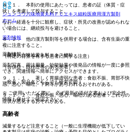
８．１． 本剤の使用にあたっては、患者の証（体質・症
状）を考慮して投与すること。
ジュンコウ六味地黄丸料ＦＣエキス細粒医療用
漢方製剤
ホーム
なお、経過を十分に観察し、症状・所見の改善が認められな
い場合には、継続投与を避けること。
薬剤情報
８．２． 他の漢方製剤等を併用する場合は、含有生薬の重
複に注意すること。
薬剤情報
〔東洋〕六味地黄丸料エキス細粒
（特定の背景を有する患者に関する注意）
薬剤写真、用法用量、効能効果や後発品の情報が一度に参照
（合併症・既往歴等のある患者）
でき、関連情報へ簡単にアクセスができます。
９．１．１． 著しく胃腸虚弱な患者：食欲不振、胃部不快
一般名、製品名どちらでも検索可能！
感、悪心、嘔吐、下痢等があらわれるおそれがある。
※ ご使用いただく際に、必ず最新の添付文書および安全性
９．１．２． 食欲不振、悪心、嘔吐のある患者：これらの
情報も併せてご確認下さい。
症状が悪化するおそれがある。
高齢者
減量するなど注意すること（一般に生理機能が低下してい
※本製品は疾病の診断・治療・予防を目的としたプログラム