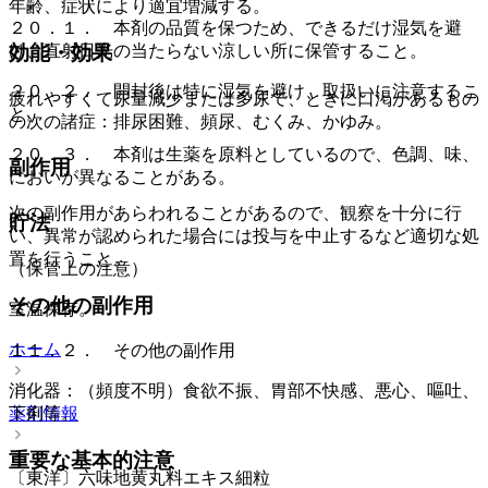
年齢、症状により適宜増減する。
２０．１． 本剤の品質を保つため、できるだけ湿気を避
け、直射日光の当たらない涼しい所に保管すること。
効能・効果
２０．２． 開封後は特に湿気を避け、取扱いに注意するこ
疲れやすくて尿量減少または多尿で、ときに口渇があるもの
と。
の次の諸症：排尿困難、頻尿、むくみ、かゆみ。
２０．３． 本剤は生薬を原料としているので、色調、味、
副作用
においが異なることがある。
次の副作用があらわれることがあるので、観察を十分に行
貯法
い、異常が認められた場合には投与を中止するなど適切な処
置を行うこと。
（保管上の注意）
その他の副作用
室温保存。
ホーム
１１．２． その他の副作用
消化器：（頻度不明）食欲不振、胃部不快感、悪心、嘔吐、
薬剤情報
下痢等。
重要な基本的注意
〔東洋〕六味地黄丸料エキス細粒