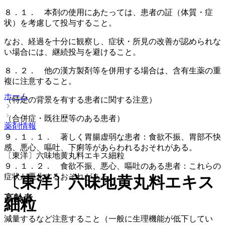
８．１． 本剤の使用にあたっては、患者の証（体質・症
状）を考慮して投与すること。
なお、経過を十分に観察し、症状・所見の改善が認められな
い場合には、継続投与を避けること。
８．２． 他の漢方製剤等を併用する場合は、含有生薬の重
複に注意すること。
ホーム
（特定の背景を有する患者に関する注意）
（合併症・既往歴等のある患者）
薬剤情報
９．１．１． 著しく胃腸虚弱な患者：食欲不振、胃部不快
感、悪心、嘔吐、下痢等があらわれるおそれがある。
〔東洋〕六味地黄丸料エキス細粒
９．１．２． 食欲不振、悪心、嘔吐のある患者：これらの
症状が悪化するおそれがある。
〔東洋〕六味地黄丸料エキス
高齢者
細粒
減量するなど注意すること（一般に生理機能が低下してい