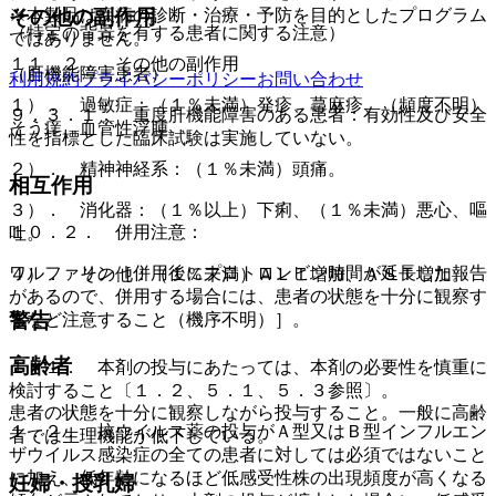
※本製品は疾病の診断・治療・予防を目的としたプログラム
その他の副作用
（特定の背景を有する患者に関する注意）
ではありません。
１１．２． その他の副作用
（肝機能障害患者）
利用規約
プライバシーポリシー
お問い合わせ
１）． 過敏症：（１％未満）発疹、蕁麻疹、（頻度不明）
９．３．１． 重度肝機能障害のある患者：有効性及び安全
そう痒、血管性浮腫。
性を指標とした臨床試験は実施していない。
２）． 精神神経系：（１％未満）頭痛。
相互作用
３）． 消化器：（１％以上）下痢、（１％未満）悪心、嘔
１０．２． 併用注意：
吐。
ワルファリン［併用後にプロトロンビン時間が延長した報告
４）． その他：（１％未満）ＡＬＴ増加、ＡＳＴ増加。
があるので、併用する場合には、患者の状態を十分に観察す
警告
るなど注意すること（機序不明）］。
高齢者
１．１． 本剤の投与にあたっては、本剤の必要性を慎重に
検討すること〔１．２、５．１、５．３参照〕。
患者の状態を十分に観察しながら投与すること。一般に高齢
１．２． 抗ウイルス薬の投与がＡ型又はＢ型インフルエン
者では生理機能が低下している。
ザウイルス感染症の全ての患者に対しては必須ではないこと
に加え、低年齢になるほど低感受性株の出現頻度が高くなる
妊婦・授乳婦