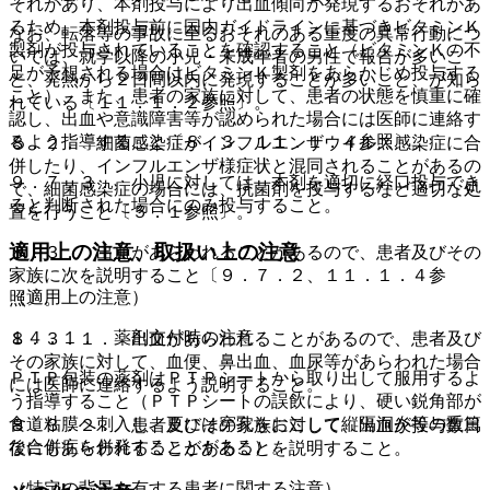
それがあり、本剤投与により出血傾向が発現するおそれがあ
るため、本剤投与前に国内ガイドラインに基づきビタミンＫ
なお、転落等の事故に至るおそれのある重度の異常行動につ
製剤が投与されていることを確認すること（ビタミンＫの不
いては、就学以降の小児・未成年者の男性で報告が多いこ
足が予想される場合はビタミンＫ製剤をあらかじめ投与する
と、発熱から２日間以内に発現することが多いこと、が知ら
こと）、また、患者の家族に対して、患者の状態を慎重に確
れている〔１１．１．２参照〕。
認し、出血や意識障害等が認められた場合には医師に連絡す
るよう指導すること〔８．３、１１．１．４参照〕。
８．２． 細菌感染症がインフルエンザウイルス感染症に合
併したり、インフルエンザ様症状と混同されることがあるの
９．７．３． 小児に対しては、本剤を適切に経口投与でき
で、細菌感染症の場合には、抗菌剤を投与するなど適切な処
ると判断された場合にのみ投与すること。
置を行うこと〔５．１参照〕。
適用上の注意、取扱い上の注意
８．３． 出血があらわれることがあるので、患者及びその
家族に次を説明すること〔９．７．２、１１．１．４参
（適用上の注意）
照〕。
１４．１． 薬剤交付時の注意
８．３．１． 出血があらわれることがあるので、患者及び
その家族に対して、血便、鼻出血、血尿等があらわれた場合
ＰＴＰ包装の薬剤はＰＴＰシートから取り出して服用するよ
には医師に連絡するよう説明すること。
う指導すること（ＰＴＰシートの誤飲により、硬い鋭角部が
食道粘膜へ刺入し、更には穿孔をおこして縦隔洞炎等の重篤
８．３．２． 患者及びその家族に対して、出血が投与数日
な合併症を併発することがある）。
後にもあらわれることがあることを説明すること。
（特定の背景を有する患者に関する注意）