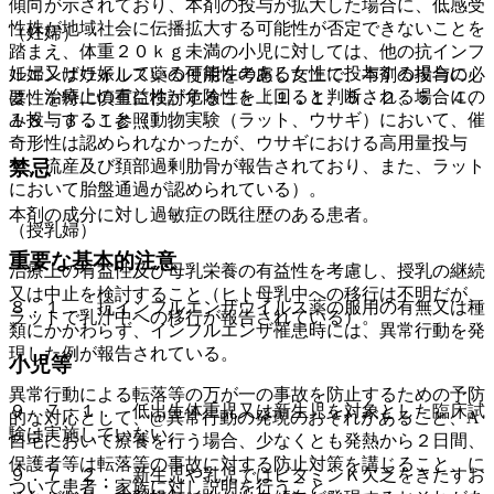
傾向が示されており、本剤の投与が拡大した場合に、低感受
性株が地域社会に伝播拡大する可能性が否定できないことを
（妊婦）
踏まえ、体重２０ｋｇ未満の小児に対しては、他の抗インフ
妊婦又は妊娠している可能性のある女性に投与する場合に
ルエンザウイルス薬の使用を考慮した上で、本剤の投与の必
は、治療上の有益性が危険性を上回ると判断される場合にの
要性を特に慎重に検討すること〔１．１、５．２、５．４、
み投与すること（動物実験（ラット、ウサギ）において、催
１８．３．１参照〕。
奇形性は認められなかったが、ウサギにおける高用量投与
禁忌
で、流産及び頚部過剰肋骨が報告されており、また、ラット
において胎盤通過が認められている）。
本剤の成分に対し過敏症の既往歴のある患者。
（授乳婦）
重要な基本的注意
治療上の有益性及び母乳栄養の有益性を考慮し、授乳の継続
又は中止を検討すること（ヒト母乳中への移行は不明だが、
８．１． 抗インフルエンザウイルス薬の服用の有無又は種
ラットで乳汁中への移行が報告されている）。
類にかかわらず、インフルエンザ罹患時には、異常行動を発
現した例が報告されている。
小児等
異常行動による転落等の万が一の事故を防止するための予防
９．７．１． 低出生体重児又は新生児を対象とした臨床試
的な対応として、@異常行動の発現のおそれがあること、A
験は実施していない。
自宅において療養を行う場合、少なくとも発熱から２日間、
保護者等は転落等の事故に対する防止対策を講じること、に
９．７．２． 新生児や乳児ではビタミンＫ欠乏をきたすお
ついて患者・家族に対し説明を行うこと。