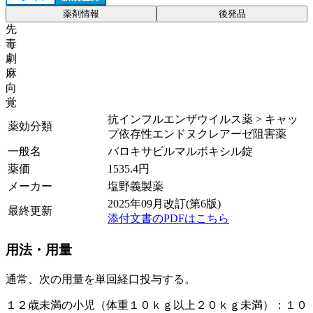
薬剤情報
後発品
先
毒
劇
麻
向
覚
抗インフルエンザウイルス薬 > キャッ
薬効分類
プ依存性エンドヌクレアーゼ阻害薬
一般名
バロキサビルマルボキシル錠
薬価
1535.4
円
メーカー
塩野義製薬
2025年09月改訂(第6版)
最終更新
添付文書のPDFはこちら
用法・用量
通常、次の用量を単回経口投与する。
１２歳未満の小児（体重１０ｋｇ以上２０ｋｇ未満）：１０