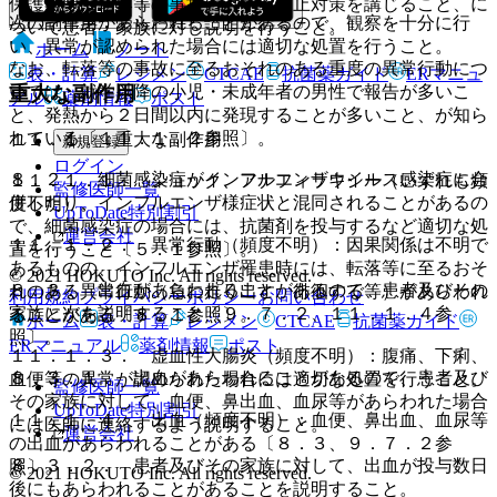
保護者等は転落等の事故に対する防止対策を講じること、に
次の副作用があらわれることがあるので、観察を十分に行
ついて患者・家族に対し説明を行うこと。
い、異常が認められた場合には適切な処置を行うこと。
ホーム
ノート
なお、転落等の事故に至るおそれのある重度の異常行動につ
表・計算
レジメン
CTCAE
抗菌薬ガイド
ERマニュ
重大な副作用
いては、就学以降の小児・未成年者の男性で報告が多いこ
アル
薬剤情報
ポスト
と、発熱から２日間以内に発現することが多いこと、が知ら
れている〔１１．１．２参照〕。
１１．１． 重大な副作用
新規登録
ログイン
８．２． 細菌感染症がインフルエンザウイルス感染症に合
１１．１．１． ショック、アナフィラキシー（いずれも頻
監修医師一覧
併したり、インフルエンザ様症状と混同されることがあるの
度不明）。
UpToDate特別割引
で、細菌感染症の場合には、抗菌剤を投与するなど適切な処
運営会社
１１．１．２． 異常行動（頻度不明）：因果関係は不明で
置を行うこと〔５．１参照〕。
あるものの、インフルエンザ罹患時には、転落等に至るおそ
© 2021 HOKUTO Inc. All rights reserved.
８．３． 出血があらわれることがあるので、患者及びその
れのある異常行動（急に走り出す、徘徊する等）があらわれ
利用規約
プライバシーポリシー
お問い合わせ
家族に次を説明すること〔９．７．２、１１．１．４参
ることがある〔８．１参照〕。
ホーム
表・計算
レジメン
CTCAE
抗菌薬ガイド
照〕。
ERマニュアル
薬剤情報
ポスト
１１．１．３． 虚血性大腸炎（頻度不明）：腹痛、下痢、
８．３．１． 出血があらわれることがあるので、患者及び
血便等の異常が認められた場合には適切な処置を行うこと。
監修医師一覧
その家族に対して、血便、鼻出血、血尿等があらわれた場合
UpToDate特別割引
１１．１．４． 出血（頻度不明）：血便、鼻出血、血尿等
には医師に連絡するよう説明すること。
運営会社
の出血があらわれることがある〔８．３、９．７．２参
８．３．２． 患者及びその家族に対して、出血が投与数日
照〕。
© 2021 HOKUTO Inc. All rights reserved.
後にもあらわれることがあることを説明すること。