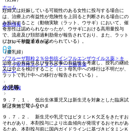
ホーム
妊婦又は妊娠している可能性のある女性に投与する場合に
は、治療上の有益性が危険性を上回ると判断される場合にの
み投与すること（動物実験（ラット、ウサギ）において、催
薬剤情報
奇形性は認められなかったが、ウサギにおける高用量投与
で、流産及び頚部過剰肋骨が報告されており、また、ラット
において胎盤通過が認められている）。
ゾフルーザ錠１０ｍｇ
（授乳婦）
ゾフルーザ顆粒２％分包
抗インフルエンザウイルス薬 > キ
治療上の有益性及び母乳栄養の有益性を考慮し、授乳の継続
ャップ依存性エンドヌクレアーゼ阻害薬
又は中止を検討すること（ヒト母乳中への移行は不明だが、
ホーム
ラットで乳汁中への移行が報告されている）。
小児等
薬剤情報
９．７．１． 低出生体重児又は新生児を対象とした臨床試
ゾフルーザ錠１０ｍｇ
験は実施していない。
９．７．２． 新生児や乳児ではビタミンＫ欠乏をきたすお
それがあり、本剤投与により出血傾向が発現するおそれがあ
るため、本剤投与前に国内ガイドラインに基づきビタミンＫ