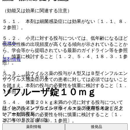
（効能又は効果に関連する注意）
５．１． 本剤は細菌感染症には効果がない〔１．１、８．
２参照〕。
５．２． 小児に対する投与については、低年齢になるほど
ホーム
低感受性株の出現頻度が高くなる傾向が示されていることか
ら、学会等から提唱されている最新のガイドライン等を参照
し、慎重に検討すること〔１．２、５．４、１８．３．１参
薬剤情報
照〕。
５．３． 抗ウイルス薬の投与がＡ型又はＢ型インフルエン
ゾフルーザ錠１０ｍｇ
ザウイルス感染症の全ての患者に対しては必須ではないこと
を踏まえ、本剤の投与の必要性を慎重に検討すること〔１．
ゾフルーザ錠１０ｍｇ
１参照〕。
５．４． 体重２０ｋｇ未満の小児に対する投与について
抗インフルエンザウイルス薬 > キャップ依存性エンドヌク
は、他の抗インフルエンザウイルス薬の使用を考慮した上
レアーゼ阻害薬
で、本剤の投与の必要性を特に慎重に検討すること〔１．
2025年09月改訂(第6版)
２、５．２、１８．３．１参照〕。
薬剤情報
後発品