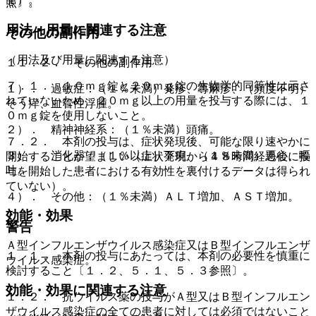
照〕。
用法・用量に関連する注意
その他の副作用
（用法及び用量に関連する注意）
１１．２． その他の副作用
７．１． １０ｍｇ錠と２０ｍｇ錠の生物学的同等性は示さ
１）． 過敏症：（１％未満）発疹、蕁麻疹、（頻度不明）
れていないため、２０ｍｇ以上の用量を投与する際には、１
そう痒、血管性浮腫。
０ｍｇ錠を使用しないこと。
２）． 精神神経系：（１％未満）頭痛。
７．２． 本剤の投与は、症状発現後、可能な限り速やかに
３）． 消化器：（１％以上）下痢、（１％未満）悪心、嘔
開始することが望ましい（症状発現から４８時間経過後に投
吐。
与を開始した患者における有効性を裏付けるデータは得られ
ていない）。
４）． その他：（１％未満）ＡＬＴ増加、ＡＳＴ増加。
効能・効果
警告
Ａ型インフルエンザウイルス感染症又はＢ型インフルエンザ
１．１． 本剤の投与にあたっては、本剤の必要性を慎重に
ウイルス感染症。
検討すること〔１．２、５．１、５．３参照〕。
効能・効果に関連する注意
１．２． 抗ウイルス薬の投与がＡ型又はＢ型インフルエン
ザウイルス感染症の全ての患者に対しては必須ではないこと