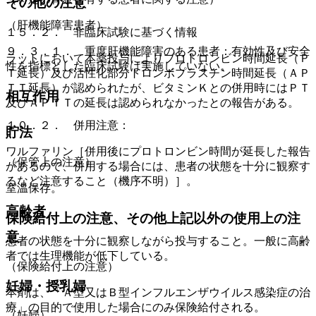
その他の注意
（肝機能障害患者）
１５．２． 非臨床試験に基づく情報
９．３．１． 重度肝機能障害のある患者：有効性及び安全
ラットにおいて本薬投与によりプロトロンビン時間延長（Ｐ
性を指標とした臨床試験は実施していない。
Ｔ延長）及び活性化部分トロンボプラスチン時間延長（ＡＰ
ＴＴ延長）が認められたが、ビタミンＫとの併用時にはＰＴ
相互作用
及びＡＰＴＴの延長は認められなかったとの報告がある。
１０．２． 併用注意：
貯法
ワルファリン［併用後にプロトロンビン時間が延長した報告
（保管上の注意）
があるので、併用する場合には、患者の状態を十分に観察す
るなど注意すること（機序不明）］。
室温保存。
高齢者
保険給付上の注意、その他上記以外の使用上の注
意
患者の状態を十分に観察しながら投与すること。一般に高齢
者では生理機能が低下している。
（保険給付上の注意）
妊婦・授乳婦
本剤は、「Ａ型又はＢ型インフルエンザウイルス感染症の治
療」の目的で使用した場合にのみ保険給付される。
（妊婦）