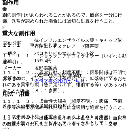
副作用
先
毒
次の副作用があらわれることがあるので、観察を十分に行
劇
い、異常が認められた場合には適切な処置を行うこと。
麻
向
重大な副作用
覚
抗インフルエンザウイルス薬 > キャップ依
薬効分類
１１．１． 重大な副作用
存性エンドヌクレアーゼ阻害薬
一般名
バロキサビルマルボキシル錠
１１．１．１． ショック、アナフィラキシー（いずれも頻
薬価
1535.4
円
度不明）。
メーカー
塩野義製薬
１１．１．２． 異常行動（頻度不明）：因果関係は不明で
2025年09月改訂(第6版)
最終更新
あるものの、インフルエンザ罹患時には、転落等に至るおそ
添付文書のPDFはこちら
れのある異常行動（急に走り出す、徘徊する等）があらわれ
ることがある〔８．１参照〕。
用法・用量
１１．１．３． 虚血性大腸炎（頻度不明）：腹痛、下痢、
通常、次の用量を単回経口投与する。
血便等の異常が認められた場合には適切な処置を行うこと。
１２歳未満の小児（体重１０ｋｇ以上２０ｋｇ未満）：１０
１１．１．４． 出血（頻度不明）：血便、鼻出血、血尿等
ｍｇ錠１錠（バロキサビル マルボキシルとして１０ｍ
の出血があらわれることがある〔８．３、９．７．２参
ｇ）。