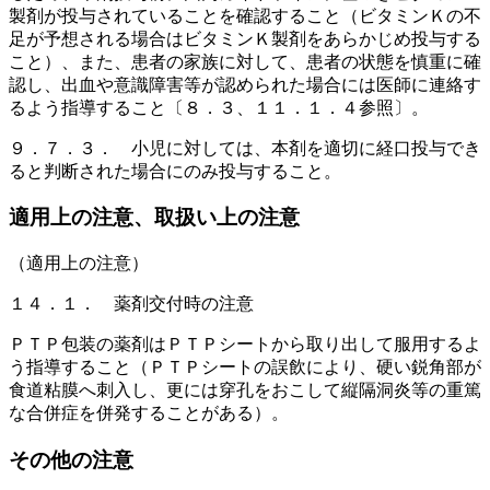
製剤が投与されていることを確認すること（ビタミンＫの不
足が予想される場合はビタミンＫ製剤をあらかじめ投与する
こと）、また、患者の家族に対して、患者の状態を慎重に確
認し、出血や意識障害等が認められた場合には医師に連絡す
るよう指導すること〔８．３、１１．１．４参照〕。
９．７．３． 小児に対しては、本剤を適切に経口投与でき
ると判断された場合にのみ投与すること。
適用上の注意、取扱い上の注意
（適用上の注意）
１４．１． 薬剤交付時の注意
ＰＴＰ包装の薬剤はＰＴＰシートから取り出して服用するよ
う指導すること（ＰＴＰシートの誤飲により、硬い鋭角部が
食道粘膜へ刺入し、更には穿孔をおこして縦隔洞炎等の重篤
な合併症を併発することがある）。
その他の注意