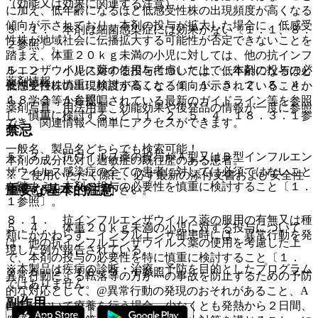
（効能又は効果に関連する注意）
に加え、低年齢になるほど低感受性株の出現頻度が高くなる
傾向が示されており、本剤の投与が拡大した場合に、低感受
５．１． 本剤は細菌感染症には効果がない〔１．１、８．
性株が地域社会に伝播拡大する可能性が否定できないことを
２参照〕。
踏まえ、体重２０ｋｇ未満の小児に対しては、他の抗インフ
ルエンザウイルス薬の使用を考慮した上で、本剤の投与の必
５．２． 小児に対する投与については、低年齢になるほど
薬剤情報
要性を特に慎重に検討すること〔１．１、５．２、５．４、
低感受性株の出現頻度が高くなる傾向が示されていることか
１８．３．１参照〕。
ら、学会等から提唱されている最新のガイドライン等を参照
薬剤写真、用法用量、効能効果や後発品の情報が一度に参照
し、慎重に検討すること〔１．２、５．４、１８．３．１参
でき、関連情報へ簡単にアクセスができます。
禁忌
照〕。
一般名、製品名どちらでも検索可能！
５．３． 抗ウイルス薬の投与がＡ型又はＢ型インフルエン
本剤の成分に対し過敏症の既往歴のある患者。
ザウイルス感染症の全ての患者に対しては必須ではないこと
※ ご使用いただく際に、必ず最新の添付文書および安全性
を踏まえ、本剤の投与の必要性を慎重に検討すること〔１．
重要な基本的注意
情報も併せてご確認下さい。
１参照〕。
８．１． 抗インフルエンザウイルス薬の服用の有無又は種
５．４． 体重２０ｋｇ未満の小児に対する投与について
類にかかわらず、インフルエンザ罹患時には、異常行動を発
は、他の抗インフルエンザウイルス薬の使用を考慮した上
現した例が報告されている。
で、本剤の投与の必要性を特に慎重に検討すること〔１．
※本製品は疾病の診断・治療・予防を目的としたプログラム
２、５．２、１８．３．１参照〕。
異常行動による転落等の万が一の事故を防止するための予防
ではありません。
的な対応として、@異常行動の発現のおそれがあること、A
副作用
自宅において療養を行う場合、少なくとも発熱から２日間、