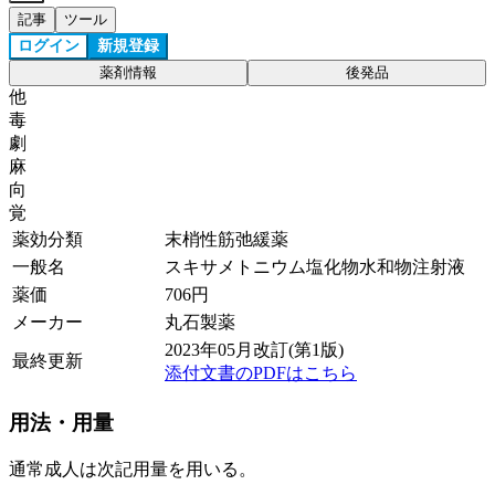
記事
ツール
ログイン
新規登録
薬剤情報
後発品
他
毒
劇
麻
向
覚
薬効分類
末梢性筋弛緩薬
一般名
スキサメトニウム塩化物水和物注射液
薬価
706
円
メーカー
丸石製薬
2023年05月改訂(第1版)
最終更新
添付文書のPDFはこちら
用法・用量
通常成人は次記用量を用いる。