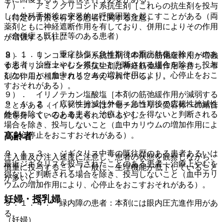
７）． アミノグリコシド系抗生剤［これらの抗生剤を投与
した外科手術後に突発的に呼吸困難を起こすことがある（両
（特定の背景を有する患者に関する注意）
薬剤ともに神経遮断作用を有しており、併用によりその作用
（合併症・既往歴等のある患者）
が増強する）］。
９．１．１． 重症熱傷＜急性期後の重症熱傷を除く＞のあ
８）． リンコマイシン系抗生剤［本剤の筋弛緩作用が増強
る患者：治療上やむを得ないと判断される場合を除き、投与
する（リンコマイシン系抗生剤は神経筋弛緩作用を持ち、本
しないこと（血中カリウムの増加作用により、心停止をおこ
剤の作用が相加されると考えられている）］。
すおそれがある）。
９）． イリノテカン塩酸塩［本剤の筋弛緩作用が減弱する
９．１．２． 広範性挫滅性外傷＜急性期後の広範性挫滅性
ことがある（イリノテカンはアセチルコリン受容体への結合
外傷を除く＞のある患者：治療上やむを得ないと判断される
能を持っていると考えられている）］。
場合を除き、投与しないこと（血中カリウムの増加作用によ
り、心停止をおこすおそれがある）。
高齢者
９．１．３． ジギタリス中毒の既往歴のある患者あるいは
注入量及び注入速度に注意し、患者の状態を観察しながら、
最近ジギタリスを投与されたことのある患者：治療上やむを
慎重に投与すること（一般に、生理機能が低下していること
得ないと判断される場合を除き、投与しないこと（血中カリ
が多い）。
ウムの増加作用により、心停止をおこすおそれがある）。
妊婦・授乳婦
９．１．４． 緑内障の患者：本剤には眼内圧亢進作用があ
る。
（妊婦）