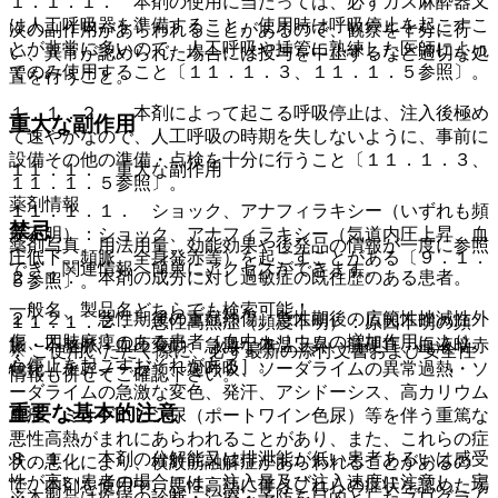
１．１．１． 本剤の使用に当たっては、必ずガス麻酔器又
は人工呼吸器を準備すること。使用時は呼吸停止を起こすこ
次の副作用があらわれることがあるので、観察を十分に行
とが非常に多いので、人工呼吸や挿管に熟練した医師によっ
い、異常が認められた場合には投与を中止するなど適切な処
てのみ使用すること〔１１．１．３、１１．１．５参照〕。
置を行うこと。
１．１．２． 本剤によって起こる呼吸停止は、注入後極め
重大な副作用
て速やかなので、人工呼吸の時期を失しないように、事前に
設備その他の準備・点検を十分に行うこと〔１１．１．３、
１１．１． 重大な副作用
１１．１．５参照〕。
薬剤情報
１１．１．１． ショック、アナフィラキシー（いずれも頻
禁忌
度不明）：ショック、アナフィラキシー（気道内圧上昇、血
薬剤写真、用法用量、効能効果や後発品の情報が一度に参照
圧低下、頻脈、全身発赤等）を起こすことがある〔９．１．
でき、関連情報へ簡単にアクセスができます。
２．１． 本剤の成分に対し過敏症の既往歴のある患者。
５参照〕。
一般名、製品名どちらでも検索可能！
２．２． 急性期後の重症熱傷、急性期後の広範性挫滅性外
１１．１．２． 悪性高熱症（頻度不明）：原因不明の頻
傷、四肢麻痺のある患者［血中カリウムの増加作用により、
脈・不整脈・血圧変動、急激な体温上昇、筋硬直、血液暗赤
※ ご使用いただく際に、必ず最新の添付文書および安全性
心停止を起こすおそれがある］。
色化（チアノーゼ）、過呼吸、ソーダライムの異常過熱・ソ
情報も併せてご確認下さい。
ーダライムの急激な変色、発汗、アシドーシス、高カリウム
重要な基本的注意
血症、ミオグロビン尿（ポートワイン色尿）等を伴う重篤な
悪性高熱がまれにあらわれることがあり、また、これらの症
８．１． 本剤の分解能又は排泄能が低い患者あるいは感受
状の悪化により、横紋筋融解症があらわれることがあるの
性が高い患者の場合には、注入量及び注入速度に注意し、完
で、本剤を使用中、悪性高熱に伴うこれらの症状を認めた場
※本製品は疾病の診断・治療・予防を目的としたプログラム