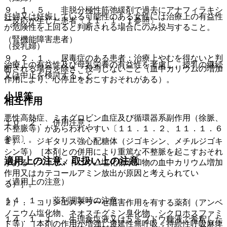
９．１．５． 非脱分極性筋弛緩剤で過去にアナフィラキシ
妊婦又は妊娠している可能性のある女性には治療上の有益性
ー反応が生じた患者〔１１．１．１参照〕。
が危険性を上回ると判断される場合にのみ投与すること。
（腎機能障害患者）
（授乳婦）
９．２．１． 尿毒症のある患者：治療上やむを得ないと判
治療上の有益性及び母乳栄養の有益性を考慮し、授乳の継続
断される場合を除き、投与しないこと（血中カリウムの増加
又は中止を検討すること。
作用により、心停止をおこすおそれがある）。
小児等
相互作用
悪性高熱症、ミオグロビン血症及び循環器系副作用（徐脈、
１０．２． 併用注意：
不整脈等）があらわれやすい〔１１．１．２、１１．１．６
参照〕。
１）． ジギタリス強心配糖体（ジゴキシン、メチルジゴキ
シン等）［本剤との併用により重篤な不整脈を起こすおそれ
適用上の注意、取扱い上の注意
がある（スキサメトニウム塩化物水和物の血中カリウム増加
作用又はカテコールアミン放出が原因と考えられてい
（適用上の注意）
る）］。
１４．１． 薬剤調製時の注意
２）． コリンエステラーゼ阻害作用を有する薬剤（アンベ
ノニウム塩化物、ネオスチグミン臭化物、シクロホスファミ
１４．１．１． 生理食塩液又は５％ブドウ糖液で希釈した
ド等）［本剤の作用が増強し遷延性無呼吸＜持続性呼吸麻痺