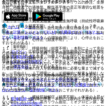
全に回復するまで監視を行う必要がある。
合は、直ちに中止し、ダントロレンナトリウムの静注、全身
ではありません。
冷却、純酸素での過換気、酸塩基平衡の是正等適切な処置を
（特定の背景を有する患者に関する注意）
行うこと〔９．７小児等の項参照〕。
（合併症・既往歴等のある患者）
１１．１．３． 気管支痙攣、遷延性無呼吸（持続性呼吸麻
痺）（いずれも頻度不明）〔１．１．１、１．１．２参
ホーム
ノート
９．１．１． 重症熱傷＜急性期後の重症熱傷を除く＞のあ
照〕。
表・計算
レジメン
CTCAE
抗菌薬ガイド
ERマニュ
る患者：治療上やむを得ないと判断される場合を除き、投与
アル
薬剤情報
ポスト
しないこと（血中カリウムの増加作用により、心停止をおこ
１１．１．４． 心停止（頻度不明）。
すおそれがある）。
新規登録
１１．１．５． 呼吸抑制（頻度不明）：本剤によって充分
９．１．２． 広範性挫滅性外傷＜急性期後の広範性挫滅性
ログイン
な筋弛緩を得ようとする時、全く呼吸抑制が起こらないよう
外傷を除く＞のある患者：治療上やむを得ないと判断される
監修医師一覧
施術することは困難であり、また、呼吸停止を警戒しすぎる
場合を除き、投与しないこと（血中カリウムの増加作用によ
UpToDate特別割引
と所要の筋弛緩が得られないことがある。呼吸停止が起こっ
り、心停止をおこすおそれがある）。
運営会社
た場合には、薬液の注入を筋弛緩維持に必要な量まで減ずる
か、一旦中止し、人工呼吸によって積極的に酸素を補給しな
© 2021 HOKUTO Inc. All rights reserved.
９．１．３． ジギタリス中毒の既往歴のある患者あるいは
いと危険である。２０〜４０ｍｇの本剤投与によって発生す
利用規約
プライバシーポリシー
お問い合わせ
最近ジギタリスを投与されたことのある患者：治療上やむを
る呼吸停止は、通常およそ２〜５分で回復する〔１．１．
ホーム
表・計算
レジメン
CTCAE
抗菌薬ガイド
得ないと判断される場合を除き、投与しないこと（血中カリ
１、１．１．２参照〕。
ERマニュアル
薬剤情報
ポスト
ウムの増加作用により、心停止をおこすおそれがある）。
１１．１．６． 横紋筋融解症（頻度不明）：体温の上昇が
監修医師一覧
９．１．４． 緑内障の患者：本剤には眼内圧亢進作用があ
ない場合においても、高カリウム血症、ミオグロビン尿、著
UpToDate特別割引
る。