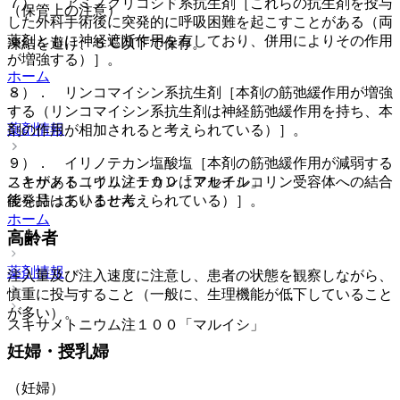
７）． アミノグリコシド系抗生剤［これらの抗生剤を投与
（保管上の注意）
した外科手術後に突発的に呼吸困難を起こすことがある（両
薬剤ともに神経遮断作用を有しており、併用によりその作用
凍結を避け、５℃以下で保存。
が増強する）］。
ホーム
８）． リンコマイシン系抗生剤［本剤の筋弛緩作用が増強
する（リンコマイシン系抗生剤は神経筋弛緩作用を持ち、本
薬剤情報
剤の作用が相加されると考えられている）］。
９）． イリノテカン塩酸塩［本剤の筋弛緩作用が減弱する
ことがある（イリノテカンはアセチルコリン受容体への結合
スキサメトニウム注１００「マルイシ」
能を持っていると考えられている）］。
後発品はありません
ホーム
高齢者
薬剤情報
注入量及び注入速度に注意し、患者の状態を観察しながら、
慎重に投与すること（一般に、生理機能が低下していること
が多い）。
スキサメトニウム注１００「マルイシ」
妊婦・授乳婦
（妊婦）