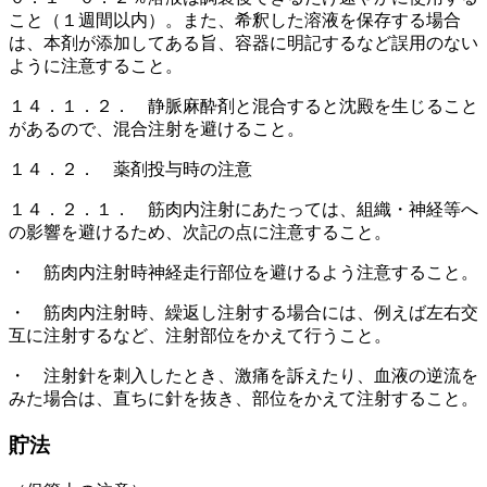
こと（１週間以内）。また、希釈した溶液を保存する場合
は、本剤が添加してある旨、容器に明記するなど誤用のない
ように注意すること。
１４．１．２． 静脈麻酔剤と混合すると沈殿を生じること
があるので、混合注射を避けること。
１４．２． 薬剤投与時の注意
１４．２．１． 筋肉内注射にあたっては、組織・神経等へ
の影響を避けるため、次記の点に注意すること。
・ 筋肉内注射時神経走行部位を避けるよう注意すること。
・ 筋肉内注射時、繰返し注射する場合には、例えば左右交
互に注射するなど、注射部位をかえて行うこと。
・ 注射針を刺入したとき、激痛を訴えたり、血液の逆流を
みた場合は、直ちに針を抜き、部位をかえて注射すること。
貯法