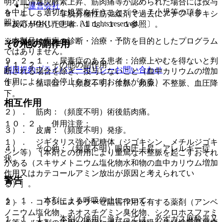
明な血清逸脱酵素上昇、筋肉痛等が認められた場合には投与
運営会社
を中止し、適切な処置を行うこと〔９．７小児等の項参
９．１．５． 非脱分極性筋弛緩剤で過去にアナフィラキシ
照〕。
© 2021 HOKUTO Inc. All rights reserved.
ー反応が生じた患者〔１１．１．１参照〕。
※本製品は疾病の診断・治療・予防を目的としたプログラム
（腎機能障害患者）
その他の副作用
ではありません。
９．２．１． 尿毒症のある患者：治療上やむを得ないと判
１１．２． その他の副作用
利用規約
プライバシーポリシー
お問い合わせ
断される場合を除き、投与しないこと（血中カリウムの増加
作用により、心停止をおこすおそれがある）。
１）． 循環器：（頻度不明）徐脈、頻脈、不整脈、血圧降
下。
相互作用
２）． 筋肉：（頻度不明）術後筋肉痛。
１０．２． 併用注意：
３）． 皮膚：（頻度不明）発疹。
１）． ジギタリス強心配糖体（ジゴキシン、メチルジゴキ
４）． その他：（頻度不明）眼内圧上昇、アレルギー症
シン等）［本剤との併用により重篤な不整脈を起こすおそれ
状。
がある（スキサメトニウム塩化物水和物の血中カリウム増加
作用又はカテコールアミン放出が原因と考えられてい
警告
る）］。
１．１． 本剤による呼吸停止について
２）． コリンエステラーゼ阻害作用を有する薬剤（アンベ
ノニウム塩化物、ネオスチグミン臭化物、シクロホスファミ
１．１．１． 本剤の使用に当たっては、必ずガス麻酔器又