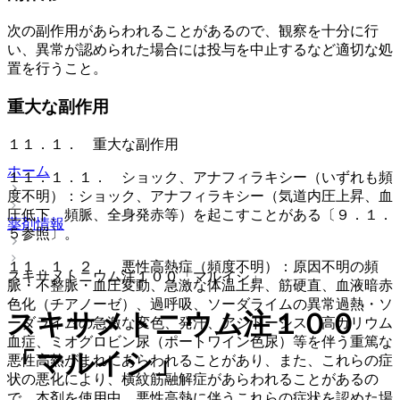
次の副作用があらわれることがあるので、観察を十分に行
い、異常が認められた場合には投与を中止するなど適切な処
置を行うこと。
重大な副作用
１１．１． 重大な副作用
ホーム
１１．１．１． ショック、アナフィラキシー（いずれも頻
度不明）：ショック、アナフィラキシー（気道内圧上昇、血
圧低下、頻脈、全身発赤等）を起こすことがある〔９．１．
薬剤情報
５参照〕。
１１．１．２． 悪性高熱症（頻度不明）：原因不明の頻
スキサメトニウム注１００「マルイシ」
脈・不整脈・血圧変動、急激な体温上昇、筋硬直、血液暗赤
色化（チアノーゼ）、過呼吸、ソーダライムの異常過熱・ソ
スキサメトニウム注１００
ーダライムの急激な変色、発汗、アシドーシス、高カリウム
血症、ミオグロビン尿（ポートワイン色尿）等を伴う重篤な
「マルイシ」
悪性高熱がまれにあらわれることがあり、また、これらの症
状の悪化により、横紋筋融解症があらわれることがあるの
で、本剤を使用中、悪性高熱に伴うこれらの症状を認めた場