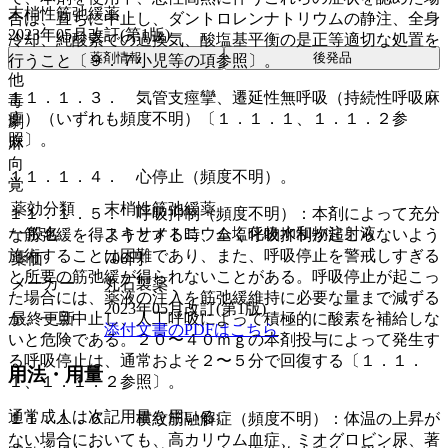
末梢性筋弛緩薬
合は、直ちに中止し、ダントロレンナトリウムの静注、全身
2023年05月改訂(第1版)
冷却、純酸素での過換気、酸塩基平衡の是正等適切な処置を
薬剤情報
後発品
行うこと〔９．７小児等の項参照〕。
他
１１．１．３． 気管支痙攣、遷延性無呼吸（持続性呼吸麻
毒
痺）（いずれも頻度不明）〔１．１．１、１．１．２参
劇
照〕。
麻
向
１１．１．４． 心停止（頻度不明）。
覚
薬効分類
末梢性筋弛緩薬
１１．１．５． 呼吸抑制（頻度不明）：本剤によって充分
一般名
スキサメトニウム塩化物水和物注射液
な筋弛緩を得ようとする時、全く呼吸抑制が起こらないよう
施術することは困難であり、また、呼吸停止を警戒しすぎる
薬価
706
円
と所要の筋弛緩が得られないことがある。呼吸停止が起こっ
メーカー
丸石製薬
た場合には、薬液の注入を筋弛緩維持に必要な量まで減ずる
2023年05月改訂(第1版)
か、一旦中止し、人工呼吸によって積極的に酸素を補給しな
最終更新
添付文書のPDFはこちら
いと危険である。２０〜４０ｍｇの本剤投与によって発生す
る呼吸停止は、通常およそ２〜５分で回復する〔１．１．
用法・用量
１、１．１．２参照〕。
通常成人は次記用量を用いる。
１１．１．６． 横紋筋融解症（頻度不明）：体温の上昇が
ない場合においても、高カリウム血症、ミオグロビン尿、著