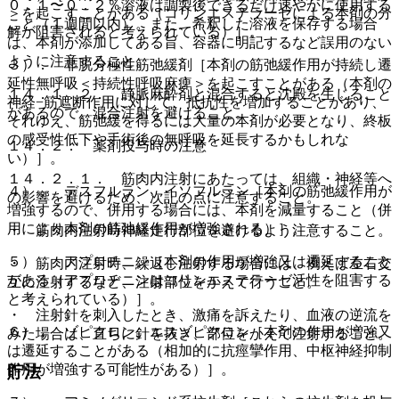
０．１〜０．２％溶液は調製後できるだけ速やかに使用する
＞を起こすことがある（コリンエステラーゼによる本剤の分
こと（１週間以内）。また、希釈した溶液を保存する場合
解が阻害されると考えられている）］。
は、本剤が添加してある旨、容器に明記するなど誤用のない
ように注意すること。
３）． 非脱分極性筋弛緩剤［本剤の筋弛緩作用が持続し遷
延性無呼吸＜持続性呼吸麻痺＞を起こすことがある（本剤の
１４．１．２． 静脈麻酔剤と混合すると沈殿を生じること
神経−筋遮断作用に対して、抵抗性を増加することがあり、
があるので、混合注射を避けること。
それゆえ、筋弛緩を得るには大量の本剤が必要となり、終板
の感受性低下や手術後の無呼吸を延長するかもしれな
１４．２． 薬剤投与時の注意
い）］。
１４．２．１． 筋肉内注射にあたっては、組織・神経等へ
４）． デスフルラン、イソフルラン［本剤の筋弛緩作用が
の影響を避けるため、次記の点に注意すること。
増強するので、併用する場合には、本剤を減量すること（併
用により本剤の筋弛緩作用が増強される）］。
・ 筋肉内注射時神経走行部位を避けるよう注意すること。
５）． アプロチニン［本剤の作用が増強又は遷延すること
・ 筋肉内注射時、繰返し注射する場合には、例えば左右交
がある（アプロチニンはコリンエステラーゼ活性を阻害する
互に注射するなど、注射部位をかえて行うこと。
と考えられている）］。
・ 注射針を刺入したとき、激痛を訴えたり、血液の逆流を
６）． ゾピクロン、エスゾピクロン［本剤の作用が増強又
みた場合は、直ちに針を抜き、部位をかえて注射すること。
は遷延することがある（相加的に抗痙攣作用、中枢神経抑制
作用が増強する可能性がある）］。
貯法