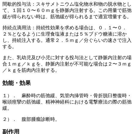
間歇的投与法：スキサメトニウム塩化物水和物の脱水物とし
て、１回１０〜６０ｍｇを静脈内注射する。この用量で筋弛
緩が得られない時は、筋弛緩が得られるまで適宜増量する。
持続点滴用法：持続性効果を求める場合は、０．１〜０．
２％となるように生理食塩液または５％ブドウ糖液に溶か
し、持続注入する。通常２．５ｍｇ／分ぐらいの速さで注入
する。
また、乳幼児及び小児に対する投与法として静脈内注射の場
合１ｍｇ／ｋｇを、静脈内注射が不可能な場合は２〜３ｍｇ
／ｋｇを筋肉内注射する。
効能・効果
１）． 麻酔時の筋弛緩、気管内挿管時・骨折脱臼整復時・
喉頭痙攣の筋弛緩、精神神経科における電撃療法の際の筋弛
緩。
２）． 腹部腫瘤診断時。
副作用