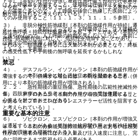
ド等）［本剤の作用が増強し遷延性無呼吸＜持続性呼吸麻痺
は人工呼吸器を準備すること。使用時は呼吸停止を起こすこ
＞を起こすことがある（コリンエステラーゼによる本剤の分
とが非常に多いので、人工呼吸や挿管に熟練した医師によっ
解が阻害されると考えられている）］。
てのみ使用すること〔１１．１．３、１１．１．５参照〕。
３）． 非脱分極性筋弛緩剤［本剤の筋弛緩作用が持続し遷
１．１．２． 本剤によって起こる呼吸停止は、注入後極め
延性無呼吸＜持続性呼吸麻痺＞を起こすことがある（本剤の
て速やかなので、人工呼吸の時期を失しないように、事前に
神経−筋遮断作用に対して、抵抗性を増加することがあり、
設備その他の準備・点検を十分に行うこと〔１１．１．３、
それゆえ、筋弛緩を得るには大量の本剤が必要となり、終板
１１．１．５参照〕。
の感受性低下や手術後の無呼吸を延長するかもしれな
い）］。
禁忌
４）． デスフルラン、イソフルラン［本剤の筋弛緩作用が
２．１． 本剤の成分に対し過敏症の既往歴のある患者。
増強するので、併用する場合には、本剤を減量すること（併
用により本剤の筋弛緩作用が増強される）］。
２．２． 急性期後の重症熱傷、急性期後の広範性挫滅性外
傷、四肢麻痺のある患者［血中カリウムの増加作用により、
５）． アプロチニン［本剤の作用が増強又は遷延すること
心停止を起こすおそれがある］。
がある（アプロチニンはコリンエステラーゼ活性を阻害する
と考えられている）］。
重要な基本的注意
６）． ゾピクロン、エスゾピクロン［本剤の作用が増強又
は遷延することがある（相加的に抗痙攣作用、中枢神経抑制
８．１． 本剤の分解能又は排泄能が低い患者あるいは感受
作用が増強する可能性がある）］。
性が高い患者の場合には、注入量及び注入速度に注意し、完
全に回復するまで監視を行う必要がある。