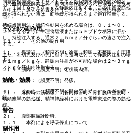
間歇的投与法：スキサメトニウム塩化物水和物の脱水物とし
明な血清逸脱酵素上昇、筋肉痛等が認められた場合には投与
て、１回１０〜６０ｍｇを静脈内注射する。この用量で筋弛
を中止し、適切な処置を行うこと〔９．７小児等の項参
緩が得られない時は、筋弛緩が得られるまで適宜増量する。
照〕。
持続点滴用法：持続性効果を求める場合は、０．１〜０．
その他の副作用
２％となるように生理食塩液または５％ブドウ糖液に溶か
し、持続注入する。通常２．５ｍｇ／分ぐらいの速さで注入
１１．２． その他の副作用
する。
１）． 循環器：（頻度不明）徐脈、頻脈、不整脈、血圧降
また、乳幼児及び小児に対する投与法として静脈内注射の場
下。
合１ｍｇ／ｋｇを、静脈内注射が不可能な場合は２〜３ｍｇ
／ｋｇを筋肉内注射する。
２）． 筋肉：（頻度不明）術後筋肉痛。
効能・効果
３）． 皮膚：（頻度不明）発疹。
４）． その他：（頻度不明）眼内圧上昇、アレルギー症
１）． 麻酔時の筋弛緩、気管内挿管時・骨折脱臼整復時・
状。
喉頭痙攣の筋弛緩、精神神経科における電撃療法の際の筋弛
緩。
警告
２）． 腹部腫瘤診断時。
１．１． 本剤による呼吸停止について
副作用