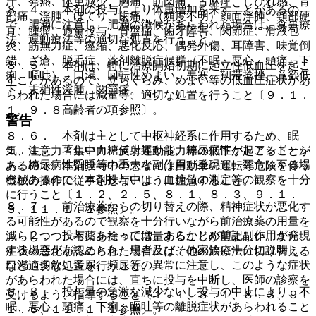
汗、発熱、体重減少、胸痛、筋肉痛、舌麻痺、しびれ感、背
８．４． 本剤の投与により体重増加を来すことがあるの
部痛、浮腫、ほてり、歯痛、（頻度不明）顔面浮腫、頸部硬
で、肥満に注意し、肥満の徴候があらわれた場合は、食事療
直、腫瘤、過量投与、骨盤痛、歯牙障害、関節症、滑液包
法、運動療法等の適切な処置を行うこと。
炎、筋無力症、痙縮、悪化反応、偶発外傷、耳障害、味覚倒
錯、ざ瘡、脱毛症、薬剤離脱症候群（不眠、悪心、頭痛、下
８．５． 本剤は、特に治療開始初期に起立性低血圧を起こ
痢、嘔吐）、口渇、回転性めまい、悪寒、靭帯捻挫、意欲低
すことがあるので、立ちくらみ、めまい等の低血圧症状があ
下、末梢性浮腫、関節痛。
らわれた場合には減量等、適切な処置を行うこと〔９．１．
１、９．８高齢者の項参照〕。
警告
８．６． 本剤は主として中枢神経系に作用するため、眠
１．１． 著しい血糖値上昇から、糖尿病性ケトアシドーシ
気、注意力・集中力・反射運動能力等の低下が起こることが
ス、糖尿病性昏睡等の重大な副作用が発現し、死亡に至る場
あるので、本剤投与中の患者には自動車の運転等危険を伴う
合があるので、本剤投与中は、血糖値の測定等の観察を十分
機械の操作に従事させないように注意すること。
に行うこと〔１．２、２．５、８．１、８．３、９．１．
８．７． 前治療薬からの切り替えの際、精神症状が悪化す
５、１１．１．１参照〕。
る可能性があるので観察を十分行いながら前治療薬の用量を
１．２． 投与にあたっては、あらかじめ前記副作用が発現
減らしつつ、本薬を徐々に増量することが望ましい。また、
する場合があることを、患者及びその家族に十分に説明し、
症状の悪化が認められた場合には、他の治療法に切り替える
口渇、多飲、多尿、頻尿等の異常に注意し、このような症状
など適切な処置を行うこと。
があらわれた場合には、直ちに投与を中断し、医師の診察を
８．８． 投与量の急激な減少ないし投与の中止により、不
受けるよう、指導すること〔１．１、８．１、８．３、９．
眠、悪心、頭痛、下痢、嘔吐等の離脱症状があらわれること
１．５、１１．１．１参照〕。