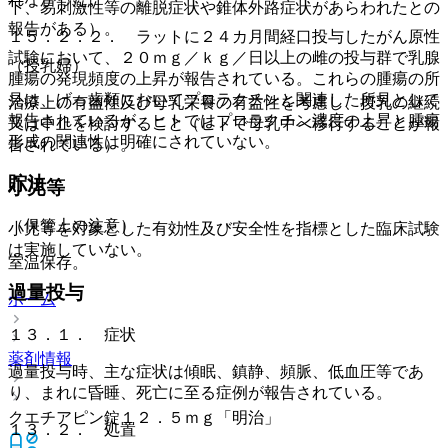
下、易刺激性等の離脱症状や錐体外路症状があらわれたとの
報告がある）。
１５．２．２． ラットに２４カ月間経口投与したがん原性
試験において、２０ｍｇ／ｋｇ／日以上の雌の投与群で乳腺
（授乳婦）
腫瘍の発現頻度の上昇が報告されている。これらの腫瘍の所
見は、げっ歯類においてプロラクチンと関連した所見として
治療上の有益性及び母乳栄養の有益性を考慮し、授乳の継続
報告されているが、ヒトではプロラクチン濃度の上昇と腫瘍
又は中止を検討すること（ヒトで母乳中へ移行することが報
形成の関連性は明確にされていない。
告されている）。
貯法
小児等
（保管上の注意）
小児等を対象とした有効性及び安全性を指標とした臨床試験
は実施していない。
室温保存。
過量投与
ホーム
１３．１． 症状
薬剤情報
過量投与時、主な症状は傾眠、鎮静、頻脈、低血圧等であ
り、まれに昏睡、死亡に至る症例が報告されている。
クエチアピン錠１２．５ｍｇ「明治」
１３．２． 処置