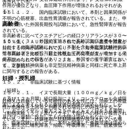
告されている。
作用が優位となり、血圧降下作用が増強されるおそれがあ
る）］。
１５．１．２． 国内臨床試験において、本剤と因果関係が
不明の心筋梗塞、出血性胃潰瘍が報告されている。また、申
高齢者
請時に用いた外国長期投与試験において、急性腎障害が報告
されている。
非高齢者に比べてクエチアピンの経口クリアランスが３０〜
１５．１．３． 外国で実施された高齢認知症患者を対象と
５０％低く、ＡＵＣは約１．５倍であり、高い血漿中濃度が
した１７の臨床試験において、本剤を含む非定型抗精神病薬
持続する傾向が認められており、また、海外臨床試験におい
投与群はプラセボ投与群と比較して死亡率が１．６〜１．７
て非高齢者と比較し、起立性低血圧の発現頻度が増加する傾
倍高かったとの報告があり、また、外国での疫学調査におい
向が認められている〔７．２、８．５、９．１．１、１６．
て、定型抗精神病薬も非定型抗精神病薬と同様に死亡率上昇
６．２参照〕。
に関与するとの報告がある。
妊婦・授乳婦
１５．２． 非臨床試験に基づく情報
（妊婦）
１５．２．１． イヌで長期大量（１００ｍｇ／ｋｇ／日を
６及び１２カ月間）経口投与により、コレステロール合成阻
妊婦又は妊娠している可能性のある女性には、治療上の有益
害によると考えられる三角状後白内障が認められた。しか
性が危険性を上回ると判断される場合にのみ投与すること
し、カニクイザル（最大２２５ｍｇ／ｋｇ／日を５６週間）
（動物実験（ラット及びウサギ）で胎仔への移行が報告され
及びげっ歯類に投与しても白内障は認められなかった。ま
ている。また、妊娠後期に抗精神病薬が投与されている場
た、臨床試験においても、本剤と関連した角膜混濁は認めら
合、新生児に哺乳障害、傾眠、呼吸障害、振戦、筋緊張低
れなかった。