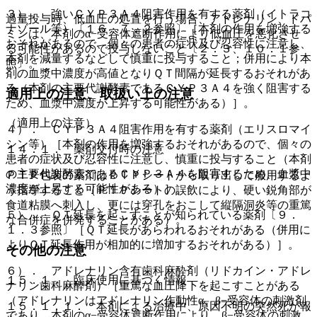
３）． 強いＣＹＰ３Ａ４阻害作用を有する薬剤（イトラコ
過量投与時、低血圧の処置を行う場合、アドレナリン、ドパ
ナゾール等）〔１６．７．２参照〕［本剤の作用を増強する
ミンは、本剤のα−受容体遮断作用により低血圧を悪化させ
おそれがあるので、個々の患者の症状及び忍容性に注意し、
る可能性があるので投与しないこと〔２．３、１０．１参
本剤を減量するなどして慎重に投与すること；併用により本
照〕。
剤の血漿中濃度が高値となりＱＴ間隔が延長するおそれがあ
る（本剤の主要代謝酵素であるＣＹＰ３Ａ４を強く阻害する
適用上の注意、取扱い上の注意
ため、血漿中濃度が上昇する可能性がある）］。
（適用上の注意）
４）． ＣＹＰ３Ａ４阻害作用を有する薬剤（エリスロマイ
シン等）［本剤の作用を増強するおそれがあるので、個々の
１４．１． 薬剤交付時の注意
患者の症状及び忍容性に注意し、慎重に投与すること（本剤
の主要代謝酵素であるＣＹＰ３Ａ４を阻害するため、血漿中
ＰＴＰ包装の薬剤はＰＴＰシートから取り出して服用するよ
濃度が上昇する可能性がある）］。
う指導すること（ＰＴＰシートの誤飲により、硬い鋭角部が
食道粘膜へ刺入し、更には穿孔をおこして縦隔洞炎等の重篤
５）． ＱＴ延長を起こすことが知られている薬剤〔９．
な合併症を併発することがある）。
１．３参照〕［ＱＴ延長があらわれるおそれがある（併用に
よりＱＴ延長作用が相加的に増加するおそれがある）］。
その他の注意
６）． アドレナリン含有歯科麻酔剤（リドカイン・アドレ
１５．１． 臨床使用に基づく情報
ナリン歯科麻酔剤）［重篤な血圧降下を起こすことがある
（アドレナリンはアドレナリン作動性α、β−受容体の刺激剤
１５．１．１． 本剤による治療中、原因不明の突然死が報
であり、本剤のα−受容体遮断作用により、β−受容体の刺激