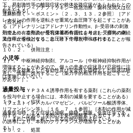
下、易刺激性等の離脱症状や錐体外路症状があらわれたとの
アドレナリン＜アナフィラキシー救急治療・歯科浸潤又は伝
報告がある）。
達麻酔除く＞＜ボスミン＞〔２．３、１３．２参照〕［アド
レナリンの作用を逆転させ重篤な血圧降下を起こすことがあ
（授乳婦）
る（アドレナリンはアドレナリン作動性α、β−受容体の刺激
剤であり、本剤のα−受容体遮断作用により、β−受容体の刺
治療上の有益性及び母乳栄養の有益性を考慮し、授乳の継続
激作用が優位となり、血圧降下作用が増強される）］。
又は中止を検討すること（ヒトで母乳中へ移行することが報
告されている）。
１０．２． 併用注意：
小児等
１）． 中枢神経抑制剤、アルコール［中枢神経抑制作用が
増強することがあるので、個々の患者の症状及び忍容性に注
小児等を対象とした有効性及び安全性を指標とした臨床試験
意し、慎重に投与すること（薬力学的相互作用を起こすこと
は実施していない。
がある）］。
過量投与
２）． ＣＹＰ３Ａ４誘導作用を有する薬剤（これらの薬剤
を投与中止する場合には、本剤の減量を要することがある）
１３．１． 症状
（フェニトイン、カルバマゼピン、バルビツール酸誘導体、
リファンピシン等）〔１６．７．１参照〕［本剤の作用が減
過量投与時、主な症状は傾眠、鎮静、頻脈、低血圧等であ
弱することがある（本剤の主要代謝酵素であるＣＹＰ３Ａ４
り、まれに昏睡、死亡に至る症例が報告されている。
の誘導により、本剤のクリアランスが増加することがあ
る）］。
１３．２． 処置