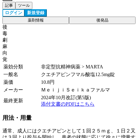
記事
ツール
ログイン
新規登録
薬剤情報
後発品
後
毒
劇
麻
向
覚
薬効分類
非定型抗精神病薬 > MARTA
一般名
クエチアピンフマル酸塩12.5mg錠
薬価
10.8
円
メーカー
ＭｅｉｊｉＳｅｉｋａファルマ
2024年10月改訂(第5版)
最終更新
添付文書のPDFはこちら
用法・用量
通常、成人にはクエチアピンとして１回２５ｍｇ、１日２又
は３回より投与を開始し、患者の状態に応じて徐々に増量す