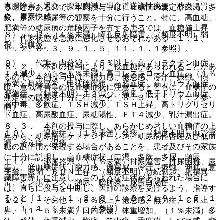
直腸障害、過食、腹部膨満、胃食道逆流性疾患、膵炎、胃
ることがあるので、本剤投与中は、血糖値の測定や口渇、多
炎、胃不快感。
飲、多尿、頻尿等の観察を十分に行うこと。特に、高血糖、
肥満等の糖尿病の危険因子を有する患者では、血糖値上昇
８）． 眼：（１％未満）瞳孔反射障害、（頻度不明）弱
し、代謝状態を急激に悪化させるおそれがある〔１．１、
視、結膜炎。
１．２、８．３、９．１．５、１１．１．１参照〕。
９）． 代謝・内分泌：（５％以上）高プロラクチン血症、
８．２． 本剤の投与により、低血糖があらわれることがあ
Ｔ４減少、（１〜５％未満）高コレステロール血症、（１％
るので、本剤投与中は、脱力感、倦怠感、冷汗、振戦、傾
未満）月経異常、甲状腺疾患、高脂血症、高カリウム血症、
眠、意識障害等の低血糖症状に注意するとともに、血糖値の
肥満症、（頻度不明）Ｔ３減少、痛風、低ナトリウム血症、
測定等の観察を十分に行うこと〔８．３、１１．１．２参
水中毒、多飲症、ＴＳＨ減少、ＴＳＨ上昇、高トリグリセリ
照〕。
ド血症、高尿酸血症、尿糖陽性、ＦＴ４減少、乳汁漏出症。
８．３． 本剤の投与に際し、あらかじめ著しい血糖値の上
１０）． 過敏症：（１％未満）発疹、（頻度不明）血管浮
昇から、糖尿病性ケトアシドーシス、糖尿病性昏睡及び低血
腫、そう痒、湿疹。
糖の副作用が発現する場合があることを、患者及びその家族
に十分に説明し、高血糖症状（口渇、多飲、多尿、頻尿
１１）． 泌尿器系：（１％未満）排尿障害、排尿困難、尿
等）、低血糖症状（脱力感、倦怠感、冷汗、振戦、傾眠、意
失禁、尿閉、ＢＵＮ上昇、（頻度不明）持続勃起、射精異
識障害等）に注意し、このような症状があらわれた場合に
常、インポテンス、頻尿、膀胱炎、尿蛋白陽性。
は、直ちに投与を中断し、医師の診察を受けるよう、指導す
ること〔１．１、１．２、８．１、８．２、９．１．５、１
１２）． その他：（５％以上）倦怠感、無力症、ＣＫ上
１．１．１、１１．１．２参照〕。
昇、（１〜５％未満）口内乾燥、体重増加、（１％未満）多