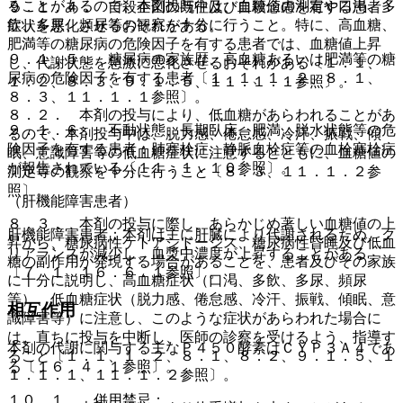
ることがあるので、本剤投与中は、血糖値の測定や口渇、多
９．１．４． 自殺企図の既往及び自殺念慮を有する患者：
飲、多尿、頻尿等の観察を十分に行うこと。特に、高血糖、
症状を悪化させるおそれがある。
肥満等の糖尿病の危険因子を有する患者では、血糖値上昇
９．１．５． 糖尿病の家族歴、高血糖あるいは肥満等の糖
し、代謝状態を急激に悪化させるおそれがある〔１．１、
尿病の危険因子を有する患者〔１．１、１．２、８．１、
１．２、８．３、９．１．５、１１．１．１参照〕。
８．３、１１．１．１参照〕。
８．２． 本剤の投与により、低血糖があらわれることがあ
９．１．６． 不動状態、長期臥床、肥満、脱水状態等の危
るので、本剤投与中は、脱力感、倦怠感、冷汗、振戦、傾
険因子を有する患者：肺塞栓症、静脈血栓症等の血栓塞栓症
眠、意識障害等の低血糖症状に注意するとともに、血糖値の
が報告されている〔１１．１．１０参照〕。
測定等の観察を十分に行うこと〔８．３、１１．１．２参
照〕。
（肝機能障害患者）
８．３． 本剤の投与に際し、あらかじめ著しい血糖値の上
肝機能障害患者：本剤は主に肝臓により代謝されるため、ク
昇から、糖尿病性ケトアシドーシス、糖尿病性昏睡及び低血
リアランスが減少し、血漿中濃度が上昇することがある
糖の副作用が発現する場合があることを、患者及びその家族
〔７．１、１６．６．１参照〕。
に十分に説明し、高血糖症状（口渇、多飲、多尿、頻尿
等）、低血糖症状（脱力感、倦怠感、冷汗、振戦、傾眠、意
相互作用
識障害等）に注意し、このような症状があらわれた場合に
は、直ちに投与を中断し、医師の診察を受けるよう、指導す
本剤の代謝に関与する主なＰ４５０酵素はＣＹＰ３Ａ４であ
ること〔１．１、１．２、８．１、８．２、９．１．５、１
る〔１６．４．１参照〕。
１．１．１、１１．１．２参照〕。
１０．１． 併用禁忌：