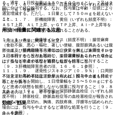
る。通常、１日投与量は１５０〜６００ｍｇとし、２又は３
１１．１．６． 無顆粒球症、白血球減少（いずれも頻度不
回に分けて経口投与する。なお、投与量は年齢・症状により
明）〔８．９参照〕。
適宜増減する。ただし、１日量として７５０ｍｇを超えない
こと。
１１．１．７． 肝機能障害、黄疸（いずれも頻度不明）：
ＡＳＴ上昇、ＡＬＴ上昇、γ−ＧＴＰ上昇、Ａｌ−Ｐ上昇等を
用法・用量に関連する注意
伴う肝機能障害、黄疸があらわれることがある。
１１．１．８． 麻痺性イレウス（頻度不明）：腸管麻痺
（用法及び用量に関連する注意）
（食欲不振、悪心・嘔吐、著しい便秘、腹部膨満あるいは腹
７．１． 肝機能障害患者には、少量（例えば１回２５ｍｇ
部弛緩及び腸内容物うっ滞等の症状）を来し、麻痺性イレウ
１日１回）から投与を開始し、１日増量幅を２５〜５０ｍｇ
スに移行することがあるので、腸管麻痺があらわれた場合に
にするなど患者の状態を観察しながら慎重に投与すること
は、投与を中止するなど適切な処置を行うこと。
〔９．３肝機能障害患者の項、１６．６．１参照〕。
１１．１．９． 遅発性ジスキネジア（０．９％）：口周部
７．２． 高齢者には、少量（例えば１回２５ｍｇ１日１
不随意運動等の不随意運動があらわれ、投与中止後も持続す
回）から投与を開始し、１日増量幅を２５〜５０ｍｇにする
ることがある。
など患者の状態を観察しながら慎重に投与すること〔９．８
１１．１．１０． 肺塞栓症、深部静脈血栓症（いずれも頻
高齢者の項、１６．６．２参照〕。
度不明）：肺塞栓症、静脈血栓症等の血栓塞栓症が報告され
ているので、息切れ、胸痛、四肢疼痛、浮腫等が認められた
効能・効果
場合には、投与を中止するなど適切な処置を行うこと〔９．
１．６参照〕。
統合失調症。