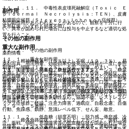
１１．１．１１． 中毒性表皮壊死融解症（Ｔｏｘｉｃ Ｅ
副作用
ｐｉｄｅｒｍａｌ Ｎｅｃｒｏｌｙｓｉｓ：ＴＥＮ）、皮膚
粘膜眼症候群（Ｓｔｅｖｅｎｓ−Ｊｏｈｎｓｏｎ症候群）、
次の副作用があらわれることがあるので、観察を十分に行
多形紅斑（いずれも頻度不明）。
い、異常が認められた場合には投与を中止するなど適切な処
置を行うこと。
その他の副作用
重大な副作用
１１．２． その他の副作用
薬剤情報
１１．１． 重大な副作用
１）． 精神神経系：（５％以上）不眠（１９．３％）、易
薬剤写真、用法用量、効能効果や後発品の情報が一度に参照
刺激性、傾眠（１４．２％）、不安、頭痛、めまい、（１％
でき、関連情報へ簡単にアクセスができます。
１１．１．１． 高血糖、糖尿病性ケトアシドーシス、糖尿
未満）幻覚の顕在化、健忘、攻撃的反応、昏迷、神経症、妄
病性昏睡（いずれも頻度不明）：死亡に至るなどの致命的経
想の顕在化、リビドー亢進、感情不安定、激越、錯乱、思考
一般名、製品名どちらでも検索可能！
過をたどることがあるので、血糖値の測定や、口渇、多飲、
異常、自殺企図、人格障害、躁病反応、多幸症、舞踏病様ア
多尿、頻尿等の観察を十分に行い、異常が認められた場合に
※ ご使用いただく際に、必ず最新の添付文書および安全性
テトーシス、片頭痛、悪夢、うつ病、独語、衝動行為、自動
は、投与を中止し、インスリン製剤の投与を行うなど、適切
情報も併せてご確認下さい。
症、（頻度不明）統合失調性反応、協調不能、レストレスレ
な処置を行うこと〔１．１、１．２、２．５、８．１、８．
ッグス症候群、軽躁、注意力障害、過眠症、自殺念慮、自傷
３、９．１．５参照〕。
行動、焦躁感、鎮静、意識レベル低下、せん妄、敵意。
１１．１．２． 低血糖（頻度不明）：脱力感、倦怠感、冷
２）． 錐体外路症状：（５％以上）アカシジア、振戦、構
汗、振戦、傾眠、意識障害等の低血糖症状が認められた場合
音障害、（１〜５％未満）筋強剛、流涎過多、運動緩慢、歩
※本製品は疾病の診断・治療・予防を目的としたプログラム
には、投与を中止し適切な処置を行うこと〔８．２、８．３