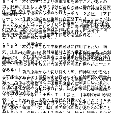
８．４． 本剤の投与により体重増加を来すことがあるの
で、肥満に注意し、肥満の徴候があらわれた場合は、食事療
アドレナリン＜アナフィラキシー救急治療・歯科浸潤又は伝
法、運動療法等の適切な処置を行うこと。
達麻酔除く＞＜ボスミン＞〔２．３、１３．２参照〕［アド
レナリンの作用を逆転させ重篤な血圧降下を起こすことがあ
８．５． 本剤は、特に治療開始初期に起立性低血圧を起こ
る（アドレナリンはアドレナリン作動性α、β−受容体の刺激
すことがあるので、立ちくらみ、めまい等の低血圧症状があ
剤であり、本剤のα−受容体遮断作用により、β−受容体の刺
らわれた場合には減量等、適切な処置を行うこと〔９．１．
激作用が優位となり、血圧降下作用が増強される）］。
１、９．８高齢者の項参照〕。
１０．２． 併用注意：
８．６． 本剤は主として中枢神経系に作用するため、眠
気、注意力・集中力・反射運動能力等の低下が起こることが
１）． 中枢神経抑制剤、アルコール［中枢神経抑制作用が
あるので、本剤投与中の患者には自動車の運転等危険を伴う
増強することがあるので、個々の患者の症状及び忍容性に注
機械の操作に従事させないように注意すること。
意し、慎重に投与すること（薬力学的相互作用を起こすこと
がある）］。
８．７． 前治療薬からの切り替えの際、精神症状が悪化す
る可能性があるので観察を十分行いながら前治療薬の用量を
２）． ＣＹＰ３Ａ４誘導作用を有する薬剤（これらの薬剤
減らしつつ、本薬を徐々に増量することが望ましい。また、
を投与中止する場合には、本剤の減量を要することがある）
症状の悪化が認められた場合には、他の治療法に切り替える
（フェニトイン、カルバマゼピン、バルビツール酸誘導体、
など適切な処置を行うこと。
リファンピシン等）〔１６．７．１参照〕［本剤の作用が減
弱することがある（本剤の主要代謝酵素であるＣＹＰ３Ａ４
８．８． 投与量の急激な減少ないし投与の中止により、不
の誘導により、本剤のクリアランスが増加することがあ
眠、悪心、頭痛、下痢、嘔吐等の離脱症状があらわれること
る）］。
があるので、投与を中止する場合には、徐々に減量するなど