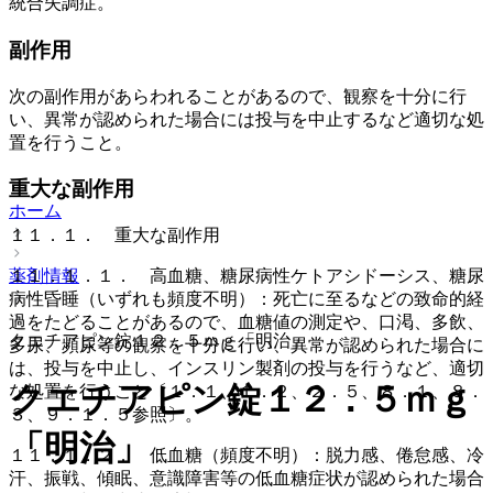
統合失調症。
副作用
次の副作用があらわれることがあるので、観察を十分に行
い、異常が認められた場合には投与を中止するなど適切な処
置を行うこと。
重大な副作用
ホーム
１１．１． 重大な副作用
薬剤情報
１１．１．１． 高血糖、糖尿病性ケトアシドーシス、糖尿
病性昏睡（いずれも頻度不明）：死亡に至るなどの致命的経
過をたどることがあるので、血糖値の測定や、口渇、多飲、
クエチアピン錠１２．５ｍｇ「明治」
多尿、頻尿等の観察を十分に行い、異常が認められた場合に
は、投与を中止し、インスリン製剤の投与を行うなど、適切
クエチアピン錠１２．５ｍｇ
な処置を行うこと〔１．１、１．２、２．５、８．１、８．
３、９．１．５参照〕。
「明治」
１１．１．２． 低血糖（頻度不明）：脱力感、倦怠感、冷
汗、振戦、傾眠、意識障害等の低血糖症状が認められた場合