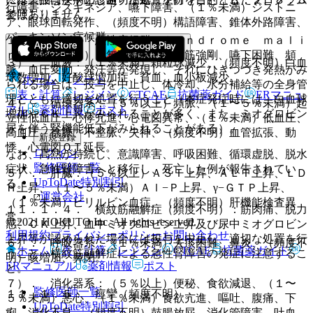
行障害、ジスキネジア、嚥下障害、（１％未満）ジストニ
ではありません。
参照〕。
ア、眼球回転発作、（頻度不明）構語障害、錐体外路障害、
パーキンソン症候群。
１１．１．３． 悪性症候群（Ｓｙｎｄｒｏｍｅ ｍａｌｉ
ｎ）（０．２％）：無動緘黙、強度筋強剛、嚥下困難、頻
３）． 血液：（１％未満）顆粒球減少、（頻度不明）白血
脈、血圧変動、発汗等が発現し、それにひきつづき発熱がみ
球数増加、好酸球増加症、貧血、血小板減少。
ホーム
ノート
られる場合は、投与を中止し、体冷却、水分補給等の全身管
表・計算
レジメン
CTCAE
抗菌薬ガイド
ERマニュ
理とともに適切な処置を行うこと（本症発症時には、白血球
４）． 循環器系：（５％以上）頻脈、（１〜５％未満）起
アル
薬剤情報
ポスト
増加やＣＫ上昇がみられることが多く、また、ミオグロビン
立性低血圧、心悸亢進、心電図異常、（１％未満）低血圧、
尿を伴う腎機能低下がみられることがある）。
高血圧、徐脈、不整脈、失神、（頻度不明）血管拡張、動
新規登録
悸、心電図ＱＴ延長。
ログイン
なお、高熱が持続し、意識障害、呼吸困難、循環虚脱、脱水
監修医師一覧
症状、急性腎障害へと移行し、死亡した例が報告されてい
５）． 肝臓：（５％以上）ＡＳＴ上昇、ＡＬＴ上昇、ＬＤ
UpToDate特別割引
る。
Ｈ上昇、（１〜５％未満）Ａｌ−Ｐ上昇、γ−ＧＴＰ上昇、
運営会社
（１％未満）ビリルビン血症、（頻度不明）肝機能検査異
１１．１．４． 横紋筋融解症（頻度不明）：筋肉痛、脱力
常。
© 2021 HOKUTO Inc. All rights reserved.
感、ＣＫ上昇、血中ミオグロビン上昇及び尿中ミオグロビン
利用規約
プライバシーポリシー
お問い合わせ
上昇等が認められた場合には投与を中止し、適切な処置を行
６）． 呼吸器系：（１％未満）去痰困難、鼻炎、（頻度不
ホーム
表・計算
レジメン
CTCAE
抗菌薬ガイド
うこと。横紋筋融解症による急性腎障害の発症に注意するこ
明）咳増加、鼻閉。
ERマニュアル
薬剤情報
ポスト
と。
７）． 消化器系：（５％以上）便秘、食欲減退、（１〜
監修医師一覧
１１．１．５． 痙攣（頻度不明）。
５％未満）悪心、（１％未満）食欲亢進、嘔吐、腹痛、下
UpToDate特別割引
痢、消化不良、（頻度不明）鼓腸放屁、消化管障害、吐血、