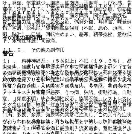
汗、発熱、体重減少、胸痛、筋肉痛、舌麻痺、しびれ感、背
１１．１．１１． 中毒性表皮壊死融解症（Ｔｏｘｉｃ Ｅ
部痛、浮腫、ほてり、歯痛、（頻度不明）顔面浮腫、頸部硬
ｐｉｄｅｒｍａｌ Ｎｅｃｒｏｌｙｓｉｓ：ＴＥＮ）、皮膚
直、腫瘤、過量投与、骨盤痛、歯牙障害、関節症、滑液包
粘膜眼症候群（Ｓｔｅｖｅｎｓ−Ｊｏｈｎｓｏｎ症候群）、
炎、筋無力症、痙縮、悪化反応、偶発外傷、耳障害、味覚倒
多形紅斑（いずれも頻度不明）。
錯、ざ瘡、脱毛症、薬剤離脱症候群（不眠、悪心、頭痛、下
痢、嘔吐）、口渇、回転性めまい、悪寒、靭帯捻挫、意欲低
その他の副作用
下、末梢性浮腫、関節痛。
１１．２． その他の副作用
警告
１）． 精神神経系：（５％以上）不眠（１９．３％）、易
１．１． 著しい血糖値上昇から、糖尿病性ケトアシドーシ
刺激性、傾眠（１４．２％）、不安、頭痛、めまい、（１％
ス、糖尿病性昏睡等の重大な副作用が発現し、死亡に至る場
未満）幻覚の顕在化、健忘、攻撃的反応、昏迷、神経症、妄
合があるので、本剤投与中は、血糖値の測定等の観察を十分
想の顕在化、リビドー亢進、感情不安定、激越、錯乱、思考
に行うこと〔１．２、２．５、８．１、８．３、９．１．
異常、自殺企図、人格障害、躁病反応、多幸症、舞踏病様ア
５、１１．１．１参照〕。
テトーシス、片頭痛、悪夢、うつ病、独語、衝動行為、自動
症、（頻度不明）統合失調性反応、協調不能、レストレスレ
１．２． 投与にあたっては、あらかじめ前記副作用が発現
ッグス症候群、軽躁、注意力障害、過眠症、自殺念慮、自傷
する場合があることを、患者及びその家族に十分に説明し、
行動、焦躁感、鎮静、意識レベル低下、せん妄、敵意。
口渇、多飲、多尿、頻尿等の異常に注意し、このような症状
があらわれた場合には、直ちに投与を中断し、医師の診察を
２）． 錐体外路症状：（５％以上）アカシジア、振戦、構
受けるよう、指導すること〔１．１、８．１、８．３、９．
音障害、（１〜５％未満）筋強剛、流涎過多、運動緩慢、歩
１．５、１１．１．１参照〕。