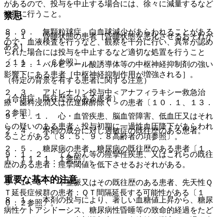
があるので、投与を中止する場合には、徐々に減量するなど
慎重に行うこと。
禁忌
８．９． 無顆粒球症、白血球減少があらわれることがある
２．１． 昏睡状態の患者［昏睡状態を悪化させるおそれが
ので、血液検査を行うなど、観察を十分に行い、異常が認め
ある］。
られた場合には投与を中止するなど適切な処置を行うこと
〔１１．１．６参照〕。
２．２． バルビツール酸誘導体等の中枢神経抑制剤の強い
影響下にある患者［中枢神経抑制作用が増強される］。
（特定の背景を有する患者に関する注意）
２．３． アドレナリン投与中＜アナフィラキシー救急治
（合併症・既往歴等のある患者）
療・歯科浸潤又は伝達麻酔除く＞の患者〔１０．１、１３．
２参照〕。
９．１．１． 心・血管疾患、脳血管障害、低血圧又はそれ
らの疑いのある患者：投与初期に一過性血圧降下があらわれ
２．４． 本剤の成分に対し過敏症の既往歴のある患者。
ることがある〔８．５、９．８高齢者の項参照〕。
２．５． 糖尿病の患者、糖尿病の既往歴のある患者〔１．
９．１．２． てんかん等の痙攣性疾患、又はこれらの既往
１、１１．１．１参照〕。
歴のある患者：痙攣閾値を低下させるおそれがある。
重要な基本的注意
９．１．３． 不整脈又はその既往歴のある患者、先天性Ｑ
Ｔ延長症候群の患者：ＱＴ間隔延長する可能性がある〔１
８．１． 本剤の投与により、著しい血糖値上昇から、糖尿
０．２参照〕。
病性ケトアシドーシス、糖尿病性昏睡等の致命的経過をたど