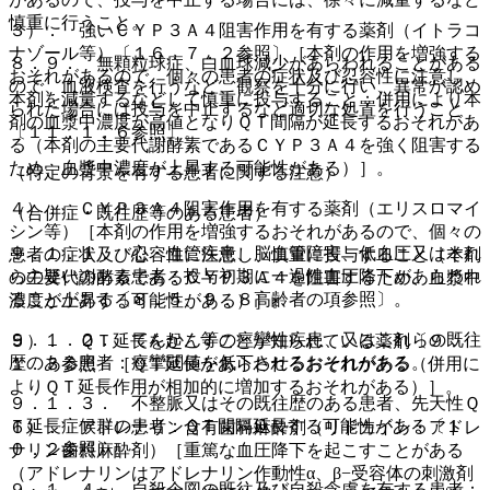
慎重に行うこと。
３）． 強いＣＹＰ３Ａ４阻害作用を有する薬剤（イトラコ
ナゾール等）〔１６．７．２参照〕［本剤の作用を増強する
８．９． 無顆粒球症、白血球減少があらわれることがある
おそれがあるので、個々の患者の症状及び忍容性に注意し、
ので、血液検査を行うなど、観察を十分に行い、異常が認め
本剤を減量するなどして慎重に投与すること；併用により本
られた場合には投与を中止するなど適切な処置を行うこと
剤の血漿中濃度が高値となりＱＴ間隔が延長するおそれがあ
〔１１．１．６参照〕。
る（本剤の主要代謝酵素であるＣＹＰ３Ａ４を強く阻害する
ため、血漿中濃度が上昇する可能性がある）］。
（特定の背景を有する患者に関する注意）
４）． ＣＹＰ３Ａ４阻害作用を有する薬剤（エリスロマイ
（合併症・既往歴等のある患者）
シン等）［本剤の作用を増強するおそれがあるので、個々の
９．１．１． 心・血管疾患、脳血管障害、低血圧又はそれ
患者の症状及び忍容性に注意し、慎重に投与すること（本剤
らの疑いのある患者：投与初期に一過性血圧降下があらわれ
の主要代謝酵素であるＣＹＰ３Ａ４を阻害するため、血漿中
ることがある〔８．５、９．８高齢者の項参照〕。
濃度が上昇する可能性がある）］。
９．１．２． てんかん等の痙攣性疾患、又はこれらの既往
５）． ＱＴ延長を起こすことが知られている薬剤〔９．
歴のある患者：痙攣閾値を低下させるおそれがある。
１．３参照〕［ＱＴ延長があらわれるおそれがある（併用に
よりＱＴ延長作用が相加的に増加するおそれがある）］。
９．１．３． 不整脈又はその既往歴のある患者、先天性Ｑ
Ｔ延長症候群の患者：ＱＴ間隔延長する可能性がある〔１
６）． アドレナリン含有歯科麻酔剤（リドカイン・アドレ
０．２参照〕。
ナリン歯科麻酔剤）［重篤な血圧降下を起こすことがある
（アドレナリンはアドレナリン作動性α、β−受容体の刺激剤
９．１．４． 自殺企図の既往及び自殺念慮を有する患者：