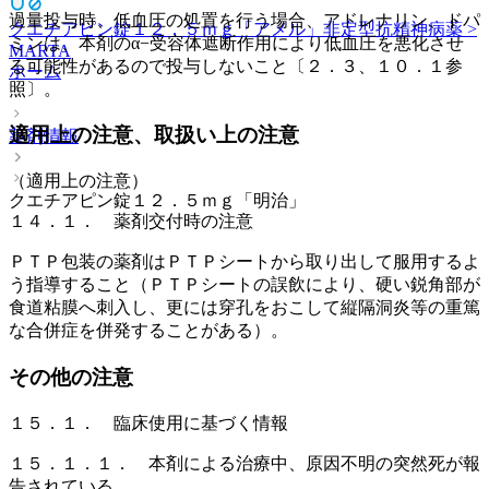
過量投与時、低血圧の処置を行う場合、アドレナリン、ドパ
クエチアピン錠１２．５ｍｇ「アメル」
非定型抗精神病薬 >
ミンは、本剤のα−受容体遮断作用により低血圧を悪化させ
MARTA
る可能性があるので投与しないこと〔２．３、１０．１参
ホーム
照〕。
適用上の注意、取扱い上の注意
薬剤情報
（適用上の注意）
クエチアピン錠１２．５ｍｇ「明治」
１４．１． 薬剤交付時の注意
ＰＴＰ包装の薬剤はＰＴＰシートから取り出して服用するよ
う指導すること（ＰＴＰシートの誤飲により、硬い鋭角部が
食道粘膜へ刺入し、更には穿孔をおこして縦隔洞炎等の重篤
な合併症を併発することがある）。
その他の注意
１５．１． 臨床使用に基づく情報
１５．１．１． 本剤による治療中、原因不明の突然死が報
告されている。