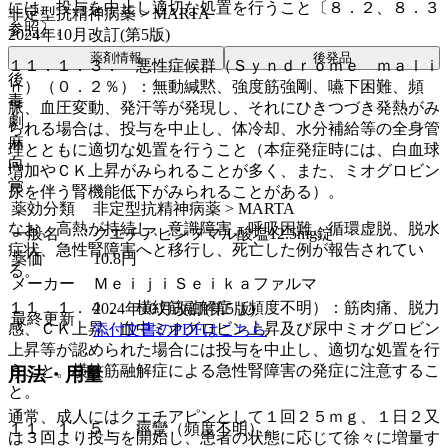
には、投与を中止し適切な処置を行うこと〔８．２、８．３
非定型抗精神病薬 > MARTA
参照〕。
2024年10月改訂(第5版)
薬剤情報
後発品
１１．１．３． 悪性症候群（Ｓｙｎｄｒｏｍｅ ｍａｌｉ
後
ｎ）（０．２％）：無動緘黙、強度筋強剛、嚥下困難、頻
毒
脈、血圧変動、発汗等が発現し、それにひきつづき発熱がみ
劇
られる場合は、投与を中止し、体冷却、水分補給等の全身管
麻
理とともに適切な処置を行うこと（本症発症時には、白血球
向
増加やＣＫ上昇がみられることが多く、また、ミオグロビン
覚
尿を伴う腎機能低下がみられることがある）。
薬効分類
非定型抗精神病薬 > MARTA
なお、高熱が持続し、意識障害、呼吸困難、循環虚脱、脱水
一般名
クエチアピンフマル酸塩12.5mg錠
症状、急性腎障害へと移行し、死亡した例が報告されてい
薬価
10.8
円
る。
メーカー
ＭｅｉｊｉＳｅｉｋａファルマ
１１．１．４． 横紋筋融解症（頻度不明）：筋肉痛、脱力
2024年10月改訂(第5版)
最終更新
感、ＣＫ上昇、血中ミオグロビン上昇及び尿中ミオグロビン
添付文書のPDFはこちら
上昇等が認められた場合には投与を中止し、適切な処置を行
うこと。横紋筋融解症による急性腎障害の発症に注意するこ
用法・用量
と。
通常、成人にはクエチアピンとして１回２５ｍｇ、１日２又
１１．１．５． 痙攣（頻度不明）。
は３回より投与を開始し、患者の状態に応じて徐々に増量す