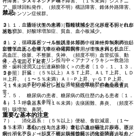
行障害、ジスキネジア、嚥下障害、（１％未満）ジストニ
ア、眼球回転発作、（頻度不明）構語障害、錐体外路障害、
禁忌
パーキンソン症候群。
３）． 血液：（１％未満）顆粒球減少、（頻度不明）白血
２．１． 昏睡状態の患者［昏睡状態を悪化させるおそれが
球数増加、好酸球増加症、貧血、血小板減少。
ある］。
４）． 循環器系：（５％以上）頻脈、（１〜５％未満）起
２．２． バルビツール酸誘導体等の中枢神経抑制剤の強い
立性低血圧、心悸亢進、心電図異常、（１％未満）低血圧、
影響下にある患者［中枢神経抑制作用が増強される］。
高血圧、徐脈、不整脈、失神、（頻度不明）血管拡張、動
２．３． アドレナリン投与中＜アナフィラキシー救急治
悸、心電図ＱＴ延長。
療・歯科浸潤又は伝達麻酔除く＞の患者〔１０．１、１３．
５）． 肝臓：（５％以上）ＡＳＴ上昇、ＡＬＴ上昇、ＬＤ
２参照〕。
Ｈ上昇、（１〜５％未満）Ａｌ−Ｐ上昇、γ−ＧＴＰ上昇、
２．４． 本剤の成分に対し過敏症の既往歴のある患者。
（１％未満）ビリルビン血症、（頻度不明）肝機能検査異
常。
２．５． 糖尿病の患者、糖尿病の既往歴のある患者〔１．
１、１１．１．１参照〕。
６）． 呼吸器系：（１％未満）去痰困難、鼻炎、（頻度不
明）咳増加、鼻閉。
重要な基本的注意
７）． 消化器系：（５％以上）便秘、食欲減退、（１〜
５％未満）悪心、（１％未満）食欲亢進、嘔吐、腹痛、下
８．１． 本剤の投与により、著しい血糖値上昇から、糖尿
痢、消化不良、（頻度不明）鼓腸放屁、消化管障害、吐血、
病性ケトアシドーシス、糖尿病性昏睡等の致命的経過をたど