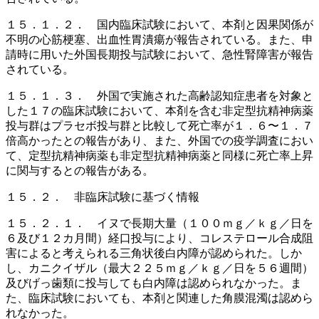
１５．１．２． 国内臨床試験において、本剤と因果関係が
不明の心筋梗塞、出血性胃潰瘍が報告されている。また、申
請時に用いた外国長期投与試験において、急性腎障害が報告
されている。
１５．１．３． 外国で実施された高齢認知症患者を対象と
した１７の臨床試験において、本剤を含む非定型抗精神病薬
投与群はプラセボ投与群と比較して死亡率が１．６〜１．７
倍高かったとの報告があり、また、外国での疫学調査におい
て、定型抗精神病薬も非定型抗精神病薬と同様に死亡率上昇
に関与するとの報告がある。
１５．２． 非臨床試験に基づく情報
１５．２．１． イヌで長期大量（１００ｍｇ／ｋｇ／日を
６及び１２カ月間）経口投与により、コレステロール合成阻
害によると考えられる三角状後白内障が認められた。しか
し、カニクイザル（最大２２５ｍｇ／ｋｇ／日を５６週間）
及びげっ歯類に投与しても白内障は認められなかった。ま
た、臨床試験においても、本剤と関連した角膜混濁は認めら
れなかった。