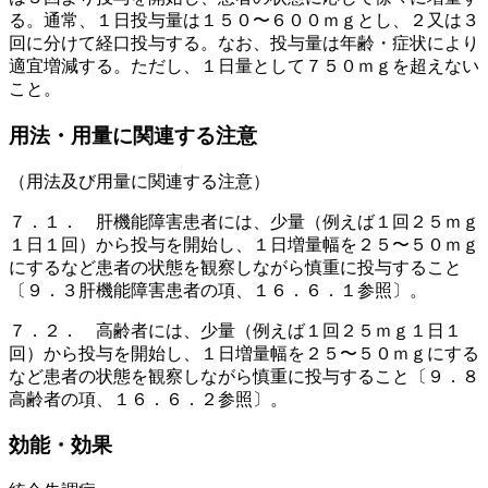
る。通常、１日投与量は１５０〜６００ｍｇとし、２又は３
回に分けて経口投与する。なお、投与量は年齢・症状により
適宜増減する。ただし、１日量として７５０ｍｇを超えない
こと。
用法・用量に関連する注意
（用法及び用量に関連する注意）
７．１． 肝機能障害患者には、少量（例えば１回２５ｍｇ
１日１回）から投与を開始し、１日増量幅を２５〜５０ｍｇ
にするなど患者の状態を観察しながら慎重に投与すること
〔９．３肝機能障害患者の項、１６．６．１参照〕。
７．２． 高齢者には、少量（例えば１回２５ｍｇ１日１
回）から投与を開始し、１日増量幅を２５〜５０ｍｇにする
など患者の状態を観察しながら慎重に投与すること〔９．８
高齢者の項、１６．６．２参照〕。
効能・効果