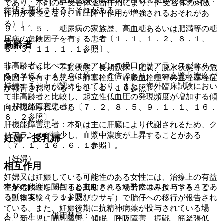
であり、本剤のα−受容体遮断作用により、β−受容体の刺激
症状を悪化させるおそれがある。
作用が優位となり、血圧降下作用が増強されるおそれがあ
る）］。
９．１．５． 糖尿病の家族歴、高血糖あるいは肥満等の糖
尿病の危険因子を有する患者〔１．１、１．２、８．１、
高齢者
８．３、１１．１．１参照〕。
非高齢者に比べてクエチアピンの経口クリアランスが３０〜
９．１．６． 不動状態、長期臥床、肥満、脱水状態等の危
５０％低く、ＡＵＣは約１．５倍であり、高い血漿中濃度が
険因子を有する患者：肺塞栓症、静脈血栓症等の血栓塞栓症
持続する傾向が認められており、また、海外臨床試験におい
が報告されている〔１１．１．１０参照〕。
て非高齢者と比較し、起立性低血圧の発現頻度が増加する傾
（肝機能障害患者）
向が認められている〔７．２、８．５、９．１．１、１６．
６．２参照〕。
肝機能障害患者：本剤は主に肝臓により代謝されるため、ク
リアランスが減少し、血漿中濃度が上昇することがある
妊婦・授乳婦
〔７．１、１６．６．１参照〕。
（妊婦）
相互作用
妊婦又は妊娠している可能性のある女性には、治療上の有益
本剤の代謝に関与する主なＰ４５０酵素はＣＹＰ３Ａ４であ
性が危険性を上回ると判断される場合にのみ投与すること
る〔１６．４．１参照〕。
（動物実験（ラット及びウサギ）で胎仔への移行が報告され
ている。また、妊娠後期に抗精神病薬が投与されている場
１０．１． 併用禁忌：
合、新生児に哺乳障害、傾眠、呼吸障害、振戦、筋緊張低