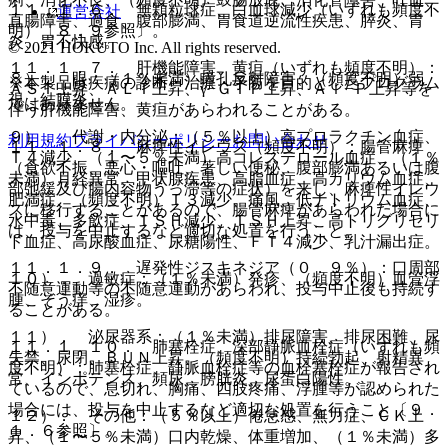
１１．１．６． 無顆粒球症、白血球減少（いずれも頻度不
運営会社
直腸障害、過食、腹部膨満、胃食道逆流性疾患、膵炎、胃
明）〔８．９参照〕。
炎、胃不快感。
© 2021 HOKUTO Inc. All rights reserved.
１１．１．７． 肝機能障害、黄疸（いずれも頻度不明）：
８）． 眼：（１％未満）瞳孔反射障害、（頻度不明）弱
※本製品は疾病の診断・治療・予防を目的としたプログラム
ＡＳＴ上昇、ＡＬＴ上昇、γ−ＧＴＰ上昇、Ａｌ−Ｐ上昇等を
視、結膜炎。
ではありません。
伴う肝機能障害、黄疸があらわれることがある。
９）． 代謝・内分泌：（５％以上）高プロラクチン血症、
利用規約
プライバシーポリシー
お問い合わせ
１１．１．８． 麻痺性イレウス（頻度不明）：腸管麻痺
Ｔ４減少、（１〜５％未満）高コレステロール血症、（１％
（食欲不振、悪心・嘔吐、著しい便秘、腹部膨満あるいは腹
未満）月経異常、甲状腺疾患、高脂血症、高カリウム血症、
部弛緩及び腸内容物うっ滞等の症状）を来し、麻痺性イレウ
肥満症、（頻度不明）Ｔ３減少、痛風、低ナトリウム血症、
スに移行することがあるので、腸管麻痺があらわれた場合に
水中毒、多飲症、ＴＳＨ減少、ＴＳＨ上昇、高トリグリセリ
は、投与を中止するなど適切な処置を行うこと。
ド血症、高尿酸血症、尿糖陽性、ＦＴ４減少、乳汁漏出症。
１１．１．９． 遅発性ジスキネジア（０．９％）：口周部
１０）． 過敏症：（１％未満）発疹、（頻度不明）血管浮
不随意運動等の不随意運動があらわれ、投与中止後も持続す
腫、そう痒、湿疹。
ることがある。
１１）． 泌尿器系：（１％未満）排尿障害、排尿困難、尿
１１．１．１０． 肺塞栓症、深部静脈血栓症（いずれも頻
失禁、尿閉、ＢＵＮ上昇、（頻度不明）持続勃起、射精異
度不明）：肺塞栓症、静脈血栓症等の血栓塞栓症が報告され
常、インポテンス、頻尿、膀胱炎、尿蛋白陽性。
ているので、息切れ、胸痛、四肢疼痛、浮腫等が認められた
場合には、投与を中止するなど適切な処置を行うこと〔９．
１２）． その他：（５％以上）倦怠感、無力症、ＣＫ上
１．６参照〕。
昇、（１〜５％未満）口内乾燥、体重増加、（１％未満）多