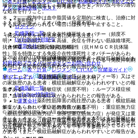
表・計算
レジメン
CTCAE
抗菌薬ガイド
ERマニュ
場合には投与を中止し、副腎皮質ホルモン剤の投与等の適切
ファクターの軽減等も十分考慮すること。
アル
薬剤情報
ポスト
な処置を行うこと。
８．２． 投与中は血中脂質値を定期的に検査し、治療に対
新規登録
１１．１．５． ミオパチー（頻度不明）。
する反応が認められない場合には投与を中止すること。
ログイン
監修医師一覧
１１．１．６． 免疫介在性壊死性ミオパチー（頻度不
（特定の背景を有する患者に関する注意）
UpToDate特別割引
明）：近位筋脱力、ＣＫ高値、炎症を伴わない筋線維壊死、
運営会社
（合併症・既往歴等のある患者）
抗ＨＭＧ−ＣｏＡ還元酵素抗体陽性（抗ＨＭＧＣＲ抗体陽
性）等を特徴とする免疫介在性壊死性ミオパチーがあらわ
© 2021 HOKUTO Inc. All rights reserved.
９．１．１． 甲状腺機能低下症の患者：横紋筋融解症があ
れ、投与中止後も持続する例が報告されている（免疫抑制剤
利用規約
プライバシーポリシー
お問い合わせ
らわれやすいとの報告がある。
投与により改善がみられたとの報告例がある）。
ホーム
表・計算
レジメン
CTCAE
抗菌薬ガイド
９．１．２． 遺伝性筋疾患（筋ジストロフィー等）又はそ
ERマニュアル
薬剤情報
ポスト
１１．１．７． 末梢神経障害（頻度不明）。
の家族歴のある患者：横紋筋融解症があらわれやすいとの報
監修医師一覧
告がある。
１１．１．８． 過敏症状（頻度不明）：ループス様症候
UpToDate特別割引
群、血管炎等の過敏症状があらわれたとの報告がある。
９．１．３． 薬剤性筋障害の既往歴のある患者：横紋筋融
運営会社
解症があらわれやすいとの報告がある。
１１．１．９． 重症筋無力症（頻度不明）：重症筋無力症
© 2021 HOKUTO Inc. All rights reserved.
（眼筋型重症筋無力症、全身型重症筋無力症）が発症又は重
９．１．４． アルコール中毒の患者：本剤は主に肝臓にお
症筋無力症悪化（眼筋型重症筋無力症悪化、全身型重症筋無
※本製品は疾病の診断・治療・予防を目的としたプログラム
いて代謝され、作用するので肝機能障害を悪化させるおそれ
力症悪化）することがある〔９．１．５参照〕。
ではありません。
がある（また、横紋筋融解症があらわれやすいとの報告があ
る）。