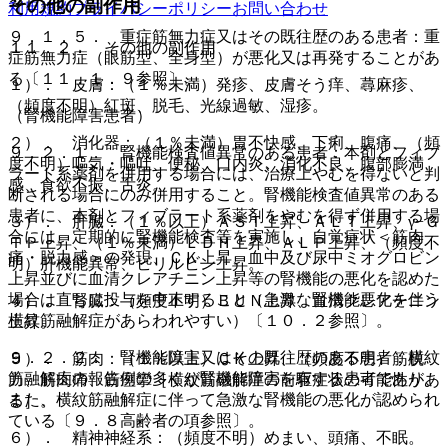
その他の副作用
利用規約
プライバシーポリシー
お問い合わせ
９．１．５． 重症筋無力症又はその既往歴のある患者：重
１１．２． その他の副作用
症筋無力症（眼筋型、全身型）が悪化又は再発することがあ
る〔１１．１．９参照〕。
１）． 皮膚：（１％未満）発疹、皮膚そう痒、蕁麻疹、
（頻度不明）紅斑、脱毛、光線過敏、湿疹。
（腎機能障害患者）
２）． 消化器：（１％未満）胃不快感、下痢、腹痛、（頻
９．２．１． 腎機能検査値異常のある患者：本剤とフィブ
度不明）嘔気・嘔吐、便秘、口内炎、消化不良、腹部膨満
ラート系薬剤を併用する場合には、治療上やむを得ないと判
感、食欲不振、舌炎。
断される場合にのみ併用すること。腎機能検査値異常のある
患者に、本剤とフィブラート系薬剤をやむを得ず併用する場
３）． 肝臓：（１％以上）ＡＳＴ上昇、ＡＬＴ上昇、γ−Ｇ
合には、定期的に腎機能検査等を実施し、自覚症状＜筋肉
ＴＰ上昇、（１％未満）ＬＤＨ上昇、ＡＬＰ上昇、（頻度不
痛・脱力感＞の発現、ＣＫ上昇、血中及び尿中ミオグロビン
明）肝機能異常、ビリルビン上昇。
上昇並びに血清クレアチニン上昇等の腎機能の悪化を認めた
場合は直ちに投与を中止すること（急激な腎機能悪化を伴う
４）． 腎臓：（頻度不明）ＢＵＮ上昇、血清クレアチニン
横紋筋融解症があらわれやすい）〔１０．２参照〕。
上昇。
９．２．２． 腎機能障害又はその既往歴のある患者：横紋
５）． 筋肉：（１％以上）ＣＫ上昇、（頻度不明）筋脱
筋融解症の報告例の多くが腎機能障害を有する患者であり、
力、筋肉痛、筋痙攣［横紋筋融解症の前駆症状の可能性があ
また、横紋筋融解症に伴って急激な腎機能の悪化が認められ
る］。
ている〔９．８高齢者の項参照〕。
６）． 精神神経系：（頻度不明）めまい、頭痛、不眠。