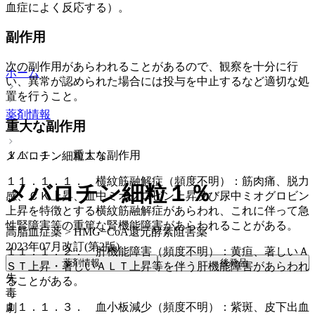
血症によく反応する）。
副作用
次の副作用があらわれることがあるので、観察を十分に行
ホーム
い、異常が認められた場合には投与を中止するなど適切な処
置を行うこと。
薬剤情報
重大な副作用
１１．１． 重大な副作用
メバロチン細粒１％
１１．１．１． 横紋筋融解症（頻度不明）：筋肉痛、脱力
メバロチン細粒１％
感、ＣＫ上昇、血中ミオグロビン上昇及び尿中ミオグロビン
上昇を特徴とする横紋筋融解症があらわれ、これに伴って急
性腎障害等の重篤な腎機能障害があらわれることがある。
高脂血症薬 > HMG−CoA還元酵素阻害薬
2023年07月改訂(第2版)
１１．１．２． 肝機能障害（頻度不明）：黄疸、著しいＡ
薬剤情報
後発品
ＳＴ上昇・著しいＡＬＴ上昇等を伴う肝機能障害があらわれ
先
ることがある。
毒
１１．１．３． 血小板減少（頻度不明）：紫斑、皮下出血
劇