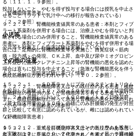
る〔１１．１．９参照〕。
投与しないこと、やむを得ず投与する場合には授乳を中止さ
（腎機能障害患者）
せること（ラットで乳汁中への移行が報告されている）
〔２．２参照〕。
９．２．１． 腎機能検査値異常のある患者：本剤とフィブ
ラート系薬剤を併用する場合には、治療上やむを得ないと判
小児等
断される場合にのみ併用すること。腎機能検査値異常のある
患者に、本剤とフィブラート系薬剤をやむを得ず併用する場
小児等を対象とした臨床試験は実施していない。
合には、定期的に腎機能検査等を実施し、自覚症状＜筋肉
痛・脱力感＞の発現、ＣＫ上昇、血中及び尿中ミオグロビン
その他の注意
上昇並びに血清クレアチニン上昇等の腎機能の悪化を認めた
場合は直ちに投与を中止すること（急激な腎機能悪化を伴う
１５．２． 非臨床試験に基づく情報
横紋筋融解症があらわれやすい）〔１０．２参照〕。
１５．２．１． ＳＤ系ラットにプラバスタチンナトリウム
９．２．２． 腎機能障害又はその既往歴のある患者：横紋
を投与した実験（１０・３０・１００ｍｇ／ｋｇ／日混餌投
筋融解症の報告例の多くが腎機能障害を有する患者であり、
与 ２４ヵ月間）において、１００ｍｇ／ｋｇ／日投与群
また、横紋筋融解症に伴って急激な腎機能の悪化が認められ
（最大臨床用量の２５０倍）の雄にのみ肝腫瘍の発生が対照
ている〔９．８高齢者の項参照〕。
群と比較して有意に認められているが、雌には認められてい
ない。
（肝機能障害患者）
１５．２．２． イヌにプラバスタチンナトリウムを投与し
９．３．１． 重篤な肝機能障害又はその既往歴のある患
た実験（１２．５・５０・２００ｍｇ／ｋｇ／日 ５週 経
者：本剤は主に肝臓において代謝され、作用するので肝機能