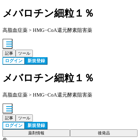
メバロチン細粒１％
高脂血症薬 > HMG−CoA還元酵素阻害薬
記事
ツール
ログイン
新規登録
メバロチン細粒１％
高脂血症薬 > HMG−CoA還元酵素阻害薬
記事
ツール
ログイン
新規登録
薬剤情報
後発品
先