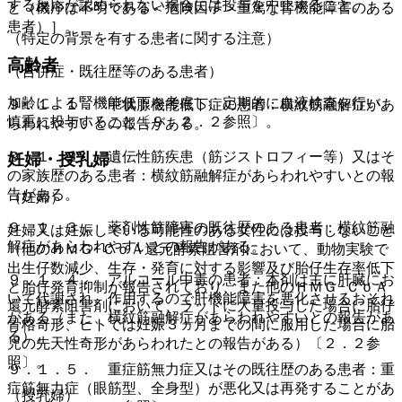
する反応が認められない場合には投与を中止すること。
と（機序は不明である＜危険因子＞重篤な腎機能障害のある
患者）］。
（特定の背景を有する患者に関する注意）
高齢者
（合併症・既往歴等のある患者）
加齢による腎機能低下を考慮し、定期的に血液検査を行い、
９．１．１． 甲状腺機能低下症の患者：横紋筋融解症があ
慎重に投与すること〔９．２．２参照〕。
らわれやすいとの報告がある。
９．１．２． 遺伝性筋疾患（筋ジストロフィー等）又はそ
妊婦・授乳婦
の家族歴のある患者：横紋筋融解症があらわれやすいとの報
告がある。
（妊婦）
９．１．３． 薬剤性筋障害の既往歴のある患者：横紋筋融
妊婦又は妊娠している可能性のある女性には投与しないこと
解症があらわれやすいとの報告がある。
（他のＨＭＧ−ＣｏＡ還元酵素阻害剤において、動物実験で
出生仔数減少、生存・発育に対する影響及び胎仔生存率低下
９．１．４． アルコール中毒の患者：本剤は主に肝臓にお
と胎仔発育抑制が報告されており、また他のＨＭＧ−ＣｏＡ
いて代謝され、作用するので肝機能障害を悪化させるおそれ
還元酵素阻害剤において、ラットに大量投与した場合に胎仔
がある（また、横紋筋融解症があらわれやすいとの報告があ
骨格奇形、ヒトでは妊娠３ヵ月までの間に服用した場合に胎
る）。
児の先天性奇形があらわれたとの報告がある）〔２．２参
照〕。
９．１．５． 重症筋無力症又はその既往歴のある患者：重
症筋無力症（眼筋型、全身型）が悪化又は再発することがあ
（授乳婦）