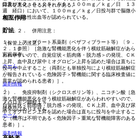
口及び１２．５・２５・５０・１００ｍｇ／ｋｇ／日 １３
障害を悪化させるおそれがある。
週 経口）において、１００ｍｇ／ｋｇ／日投与群で脳微小
血管に漏出性出血等が認められている。
相互作用
貯法
１０．２． 併用注意：
１）． フィブラート系薬剤（ベザフィブラート等）〔９．
（保管上の注意）
２．１参照〕［急激な腎機能悪化を伴う横紋筋融解症があら
室温保存。
われやすいので、自覚症状＜筋肉痛・脱力感＞の発現、ＣＫ
上昇、血中及び尿中ミオグロビン上昇を認めた場合は直ちに
ホーム
投与を中止すること（両剤とも単独投与により横紋筋融解症
が報告されている＜危険因子＞腎機能に関する臨床検査値に
異常が認められる患者）］。
薬剤情報
２）． 免疫抑制剤（シクロスポリン等）、ニコチン酸［急
激な腎機能悪化を伴う横紋筋融解症があらわれやすいので、
メバロチン細粒１％
自覚症状＜筋肉痛・脱力感＞の発現、ＣＫ上昇、血中及び尿
後発品はありません
中ミオグロビン上昇を認めた場合は直ちに投与を中止するこ
ホーム
と（機序は不明である＜危険因子＞重篤な腎機能障害のある
患者）］。
薬剤情報
高齢者