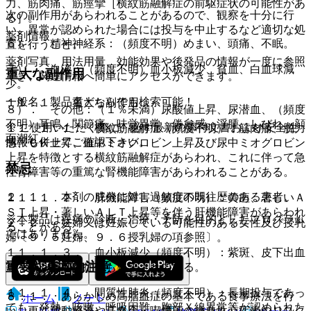
力、筋肉痛、筋痙攣［横紋筋融解症の前駆症状の可能性があ
次の副作用があらわれることがあるので、観察を十分に行
る］。
い、異常が認められた場合には投与を中止するなど適切な処
薬剤情報
６）． 精神神経系：（頻度不明）めまい、頭痛、不眠。
置を行うこと。
薬剤写真、用法用量、効能効果や後発品の情報が一度に参照
７）． 血液：（頻度不明）血小板減少、貧血、白血球減
重大な副作用
でき、関連情報へ簡単にアクセスができます。
少。
一般名、製品名どちらでも検索可能！
１１．１． 重大な副作用
８）． その他：（１％未満）尿酸値上昇、尿潜血、（頻度
不明）耳鳴、関節痛、味覚異常、倦怠感、浮腫、しびれ、顔
※ ご使用いただく際に、必ず最新の添付文書および安全性
１１．１．１． 横紋筋融解症（頻度不明）：筋肉痛、脱力
面潮紅。
情報も併せてご確認下さい。
感、ＣＫ上昇、血中ミオグロビン上昇及び尿中ミオグロビン
上昇を特徴とする横紋筋融解症があらわれ、これに伴って急
禁忌
性腎障害等の重篤な腎機能障害があらわれることがある。
２．１． 本剤の成分に対し過敏症の既往歴のある患者。
１１．１．２． 肝機能障害（頻度不明）：黄疸、著しいＡ
ＳＴ上昇・著しいＡＬＴ上昇等を伴う肝機能障害があらわれ
※本製品は疾病の診断・治療・予防を目的としたプログラム
２．２． 妊婦又は妊娠している可能性のある女性及び授乳
ることがある。
ではありません。
婦〔９．５妊婦、９．６授乳婦の項参照〕。
１１．１．３． 血小板減少（頻度不明）：紫斑、皮下出血
重要な基本的注意
等を伴う重篤な症例も報告されている。
１１．１．４． 間質性肺炎（頻度不明）：長期投与であっ
８．１． あらかじめ高脂血症の基本である食事療法を行
ホーム
ノート
ても、発熱、咳嗽、呼吸困難、胸部Ｘ線異常等が認められた
い、更に運動療法や高血圧・喫煙等の虚血性心疾患のリスク