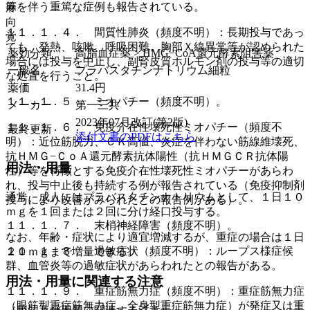
等を伴う重篤な症例も報告されている。
麻
向
１１．１．４． 間質性肺炎（頻度不明）：長期投与であっ
覚
ても、発熱、咳嗽、呼吸困難、胸部Ｘ線異常等が認められた
薬効分類
高脂血症薬 > HMG−CoA還元酵素阻害薬
場合には投与を中止し、副腎皮質ホルモン剤の投与等の適切
一般名
プラバスタチンナトリウム細粒
な処置を行うこと。
薬価
31.4
円
１１．１．５． ミオパチー（頻度不明）。
メーカー
第一三共
2023年07月改訂(第2版)
１１．１．６． 免疫介在性壊死性ミオパチー（頻度不
最終更新
添付文書のPDFはこちら
明）：近位筋脱力、ＣＫ高値、炎症を伴わない筋線維壊死、
抗ＨＭＧ−ＣｏＡ還元酵素抗体陽性（抗ＨＭＧＣＲ抗体陽
用法・用量
性）等を特徴とする免疫介在性壊死性ミオパチーがあらわ
れ、投与中止後も持続する例が報告されている（免疫抑制剤
通常、成人にはプラバスタチンナトリウムとして、１日１０
投与により改善がみられたとの報告例がある）。
ｍｇを１回または２回に分け経口投与する。
１１．１．７． 末梢神経障害（頻度不明）。
なお、年齢・症状により適宜増減するが、重症の場合は１日
１１．１．８． 過敏症状（頻度不明）：ループス様症候
２０ｍｇまで増量できる。
群、血管炎等の過敏症状があらわれたとの報告がある。
用法・用量に関連する注意
１１．１．９． 重症筋無力症（頻度不明）：重症筋無力症
（眼筋型重症筋無力症、全身型重症筋無力症）が発症又は重