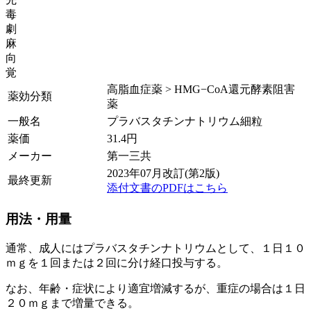
毒
劇
麻
向
覚
高脂血症薬 > HMG−CoA還元酵素阻害
薬効分類
薬
一般名
プラバスタチンナトリウム細粒
薬価
31.4
円
メーカー
第一三共
2023年07月改訂(第2版)
最終更新
添付文書のPDFはこちら
用法・用量
通常、成人にはプラバスタチンナトリウムとして、１日１０
ｍｇを１回または２回に分け経口投与する。
なお、年齢・症状により適宜増減するが、重症の場合は１日
２０ｍｇまで増量できる。