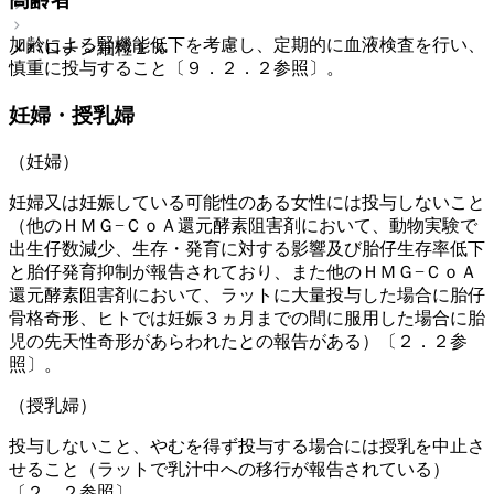
加齢による腎機能低下を考慮し、定期的に血液検査を行い、
メバロチン細粒１％
慎重に投与すること〔９．２．２参照〕。
妊婦・授乳婦
（妊婦）
妊婦又は妊娠している可能性のある女性には投与しないこと
（他のＨＭＧ−ＣｏＡ還元酵素阻害剤において、動物実験で
出生仔数減少、生存・発育に対する影響及び胎仔生存率低下
と胎仔発育抑制が報告されており、また他のＨＭＧ−ＣｏＡ
還元酵素阻害剤において、ラットに大量投与した場合に胎仔
骨格奇形、ヒトでは妊娠３ヵ月までの間に服用した場合に胎
児の先天性奇形があらわれたとの報告がある）〔２．２参
照〕。
（授乳婦）
投与しないこと、やむを得ず投与する場合には授乳を中止さ
せること（ラットで乳汁中への移行が報告されている）
〔２．２参照〕。