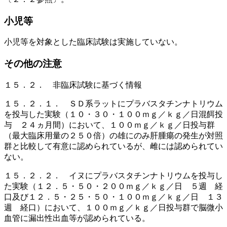
小児等
小児等を対象とした臨床試験は実施していない。
その他の注意
１５．２． 非臨床試験に基づく情報
１５．２．１． ＳＤ系ラットにプラバスタチンナトリウム
を投与した実験（１０・３０・１００ｍｇ／ｋｇ／日混餌投
与 ２４ヵ月間）において、１００ｍｇ／ｋｇ／日投与群
（最大臨床用量の２５０倍）の雄にのみ肝腫瘍の発生が対照
群と比較して有意に認められているが、雌には認められてい
ない。
１５．２．２． イヌにプラバスタチンナトリウムを投与し
た実験（１２．５・５０・２００ｍｇ／ｋｇ／日 ５週 経
口及び１２．５・２５・５０・１００ｍｇ／ｋｇ／日 １３
週 経口）において、１００ｍｇ／ｋｇ／日投与群で脳微小
血管に漏出性出血等が認められている。