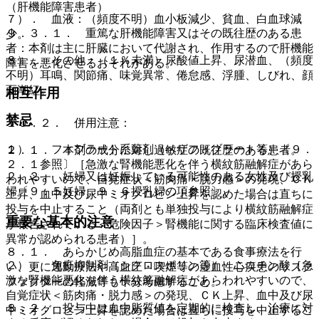
（肝機能障害患者）
７）． 血液：（頻度不明）血小板減少、貧血、白血球減
９．３．１． 重篤な肝機能障害又はその既往歴のある患
少。
者：本剤は主に肝臓において代謝され、作用するので肝機能
８）． その他：（１％未満）尿酸値上昇、尿潜血、（頻度
障害を悪化させるおそれがある。
不明）耳鳴、関節痛、味覚異常、倦怠感、浮腫、しびれ、顔
面潮紅。
相互作用
禁忌
１０．２． 併用注意：
１）． フィブラート系薬剤（ベザフィブラート等）〔９．
２．１． 本剤の成分に対し過敏症の既往歴のある患者。
２．１参照〕［急激な腎機能悪化を伴う横紋筋融解症があら
２．２． 妊婦又は妊娠している可能性のある女性及び授乳
われやすいので、自覚症状＜筋肉痛・脱力感＞の発現、ＣＫ
婦〔９．５妊婦、９．６授乳婦の項参照〕。
上昇、血中及び尿中ミオグロビン上昇を認めた場合は直ちに
投与を中止すること（両剤とも単独投与により横紋筋融解症
重要な基本的注意
が報告されている＜危険因子＞腎機能に関する臨床検査値に
異常が認められる患者）］。
８．１． あらかじめ高脂血症の基本である食事療法を行
２）． 免疫抑制剤（シクロスポリン等）、ニコチン酸［急
い、更に運動療法や高血圧・喫煙等の虚血性心疾患のリスク
激な腎機能悪化を伴う横紋筋融解症があらわれやすいので、
ファクターの軽減等も十分考慮すること。
自覚症状＜筋肉痛・脱力感＞の発現、ＣＫ上昇、血中及び尿
８．２． 投与中は血中脂質値を定期的に検査し、治療に対
中ミオグロビン上昇を認めた場合は直ちに投与を中止するこ