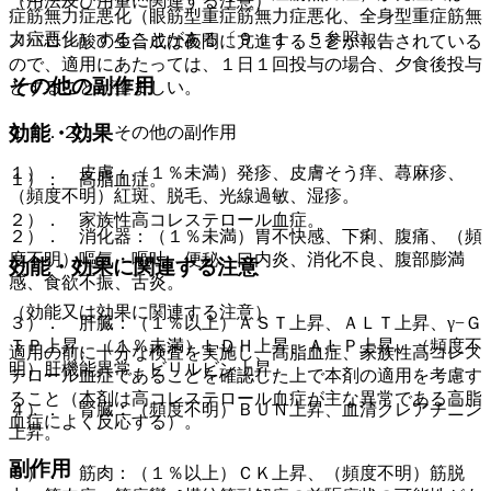
（用法及び用量に関連する注意）
症筋無力症悪化（眼筋型重症筋無力症悪化、全身型重症筋無
力症悪化）することがある〔９．１．５参照〕。
メバロン酸の生合成は夜間に亢進することが報告されている
ので、適用にあたっては、１日１回投与の場合、夕食後投与
その他の副作用
とすることが望ましい。
効能・効果
１１．２． その他の副作用
１）． 皮膚：（１％未満）発疹、皮膚そう痒、蕁麻疹、
１）． 高脂血症。
（頻度不明）紅斑、脱毛、光線過敏、湿疹。
２）． 家族性高コレステロール血症。
２）． 消化器：（１％未満）胃不快感、下痢、腹痛、（頻
度不明）嘔気・嘔吐、便秘、口内炎、消化不良、腹部膨満
効能・効果に関連する注意
感、食欲不振、舌炎。
（効能又は効果に関連する注意）
３）． 肝臓：（１％以上）ＡＳＴ上昇、ＡＬＴ上昇、γ−Ｇ
ＴＰ上昇、（１％未満）ＬＤＨ上昇、ＡＬＰ上昇、（頻度不
適用の前に十分な検査を実施し、高脂血症、家族性高コレス
明）肝機能異常、ビリルビン上昇。
テロール血症であることを確認した上で本剤の適用を考慮す
ること（本剤は高コレステロール血症が主な異常である高脂
４）． 腎臓：（頻度不明）ＢＵＮ上昇、血清クレアチニン
血症によく反応する）。
上昇。
副作用
５）． 筋肉：（１％以上）ＣＫ上昇、（頻度不明）筋脱